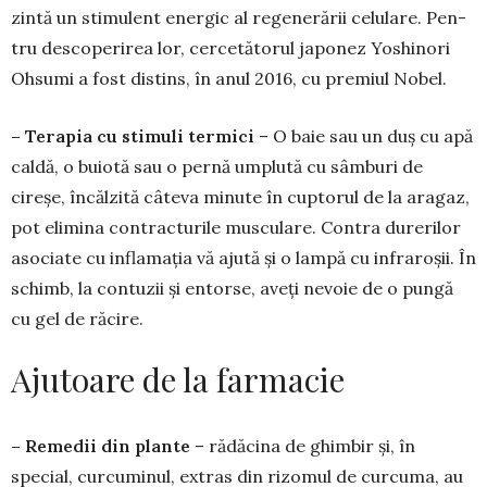
zintă un stimulent energic al rege­nerării celulare. Pen­
tru des­coperirea lor, cer­ce­tătorul japonez Yo­shinori
Ohsumi a fost dis­tins, în anul 2016, cu pre­miul Nobel.
– Terapia cu stimuli termici
– O baie sau un duș cu apă
caldă, o buiotă sau o pernă umplută cu sâmburi de
cireșe, încăl­zită câteva mi­nute în cup­torul de la aragaz,
pot eli­mina contracturile mus­cu­lare. Contra durerilor
aso­ciate cu infla­mația vă ajută și o lampă cu in­fraroșii. În
schimb, la con­tuzii și entorse, aveți nevoie de o pungă
cu gel de răcire.
Ajutoare de la farmacie
– Remedii din plante
– rădăcina de ghimbir și, în
special, curcuminul, extras din rizomul de curcuma, au