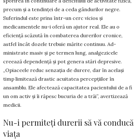
sporirea în continuare a defici­tului de activitate fizică,
pre­cum și a tendinței de a ceda gândurilor negre.
Suferindul este prins într-un cerc vicios și
medicamentele nu-i oferă un ajutor real. Ele au o
eficiență scăzută în comba­terea durerilor cronice,
astfel încât dozele trebuie mărite continuu. Ad­
ministrate masiv și pe termen lung, anal­gezicele
creează dependență și pot genera stări depresive.
„Opiaceele reduc senzația de durere, dar în ace­lași
timp limitează drastic acuitatea per­cepțiilor în
ansamblu. Ele afectează capacitatea pacien­tului de a fi
un om activ și îi răpesc bucuria de a trăi”, avertizează
medicii.
Nu-i permiteți durerii să vă conducă
viața