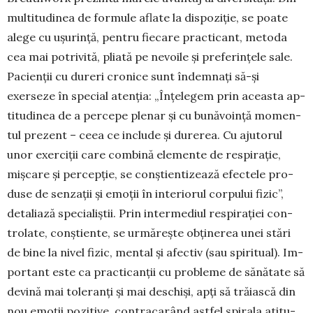
multitudinea de formule aflate la dis­poziție, se poate
alege cu ușurință, pentru fiecare practicant, metoda
cea mai potrivită, pliată pe nevoile și preferințele sale.
Pacienții cu du­reri cronice sunt îndemnați să-și
exerseze în special atenția: „Înțelegem prin aceasta ap­
titudinea de a percepe ple­nar și cu bună­voință mo­men­
tul prezent – ceea ce include și durerea. Cu aju­torul
unor exerciții care com­bină elemente de respi­ra­ție,
mișcare și percepție, se conștientizează efectele pro­
duse de senzații și emoții în inte­riorul corpului fizic”,
deta­liază specialiștii. Prin inter­mediul respirației con­
tro­late, conștiente, se urmă­rește obținerea unei stări
de bine la nivel fizic, mental și afectiv (sau spiritual). Im­
portant este ca practicanții cu probleme de sănătate să
devină mai toleranți și mai deschiși, apți să trăiască din
nou emoții po­zitive, contra­carând astfel spirala atitu­