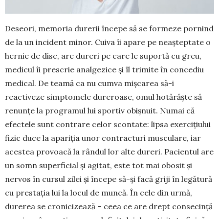
Deseori, memoria dure­rii începe să se formeze pornind
de la un incident minor. Cuiva îi apare pe neașteptate o
hernie de disc, are dureri pe care le suportă cu greu,
medicul îi prescrie analgezice și îl tri­mite în concediu
medical. De tea­mă ca nu cumva miș­carea să-i
reactiveze simp­to­mele dureroase, omul hotărăște să
renunțe la programul lui spor­tiv obișnuit. Numai că
efectele sunt contrare celor scontate: lipsa exercițiului
fizic duce la apariția unor con­tracturi musculare, iar
acestea provoacă la rândul lor alte dureri. Pacientul are
un somn superficial și agi­tat, este tot mai obosit și
nervos în cursul zilei și începe să-și facă griji în legătură
cu pres­tația lui la locul de muncă. În cele din urmă,
durerea se cronicizează – ceea ce are drept consecință