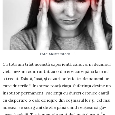
Foto: Shutterstock – 3
Cu toții am trăit această experiență cândva, în decursul
vieții: ne-am con­fruntat cu o durere care până la urmă,
a trecut. Există, însă, și cazuri nefericite, de oa­meni pe
care durerile îi însoțesc toată viața. Sufe­rința devine un
însoțitor permanent. Pacienții cu dureri cronice caută
cu disperare o cale de ieșire din coșmarul lor și, cel mai
adesea, se scurg ani de zile până când reușesc să gă­
sească soluții. Tratamentele sunt de lungă durată. În