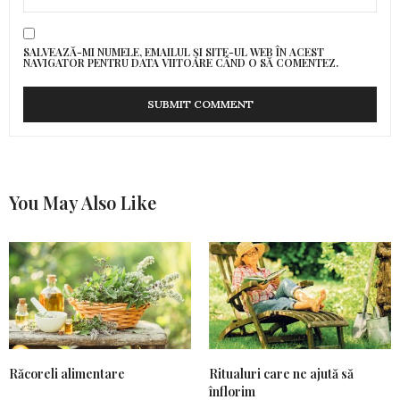
SALVEAZĂ-MI NUMELE, EMAILUL ȘI SITE-UL WEB ÎN ACEST
NAVIGATOR PENTRU DATA VIITOARE CÂND O SĂ COMENTEZ.
You May Also Like
Răcoreli alimentare
Ritualuri care ne ajută să
înflorim