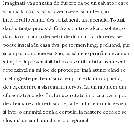
Imaginați-vă senzația de durere ca pe un sal­vator care
vă sună la ușă, ca să vă avertizeze că undeva, în
interiorul locuinței dvs., a izbucnit un incendiu. Totuși,
dacă situația persistă, fără a se întrevedea o soluție, ori
dacă ia o turnură deo­sebit de dramatică, durerea se
poate instala în casa dvs. pe termen lung, preluând, pur
și simplu, condu­cerea. Sau, ca să ne exprimăm ceva mai
științific: hipersensibilitatea este utilă atâta vreme cât
reprezintă un mijloc de protecție, însă atunci când se
prelungește peste măsură, ea poate dăuna ca­pacității
de regenerare a sistemului nervos. La un moment dat,
eficacitatea endorfi­nelor secretate în creier ca mijloc
de atenuare a du­rerii scade, sufe­rința se cronici­zează,
și într-o anumită zonă a corpului ia naștere ceea ce se
cheamă un sindrom dureros regional.