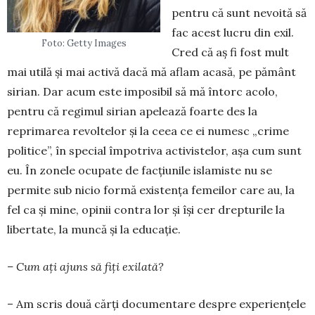
pentru că sunt nevoită să
fac acest lucru din exil.
Foto: Getty Images
Cred că aș fi fost mult
mai utilă și mai activă dacă mă aflam acasă, pe pământ
sirian. Dar acum este impo­sibil să mă întorc acolo,
pentru că regimul sirian apelează foarte des la
reprimarea re­voltelor și la ceea ce ei numesc „crime
poli­tice”, în special împotriva activis­telor, așa cum sunt
eu. În zonele ocupate de facțiunile islamiste nu se
permite sub nicio formă exis­tența femeilor care au, la
fel ca și mine, opinii contra lor și își cer drep­turile la
liber­tate, la muncă și la educație.
– Cum ați ajuns să fiți exilată?
– Am scris două cărți documentare despre experiențele