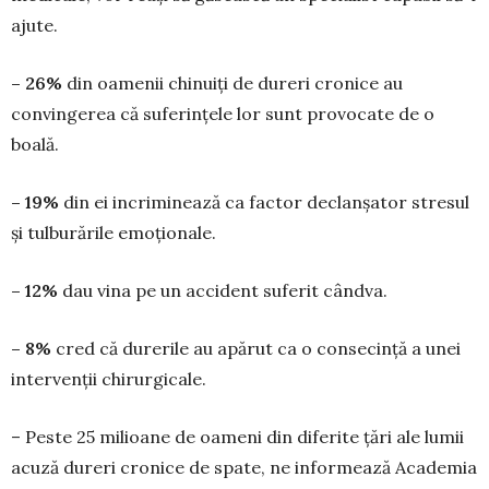
ajute.
– 26%
din oamenii chinuiți de dureri cronice au
convingerea că suferințele lor sunt provocate de o
boală.
– 19%
din ei incriminează ca factor de­clanșator stresul
și tulburările emoționale.
– 12%
dau vina pe un accident suferit cândva.
– 8%
cred că durerile au apărut ca o con­se­cință a unei
intervenții chirurgicale.
– Peste 25 milioane de oameni din diferite țări ale lumii
acuză dureri cronice de spate, ne informează Academia