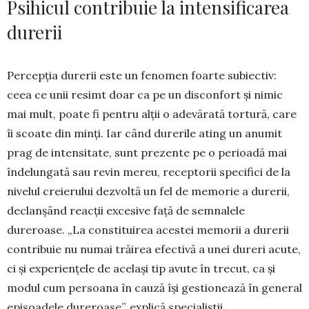
Psihicul contribuie la intensificarea
durerii
Percepția durerii este un fenomen foarte su­biectiv:
ceea ce unii resimt doar ca pe un dis­confort și nimic
mai mult, poate fi pentru alții o adevărată tortură, care
îi scoate din minți. Iar când durerile ating un anumit
prag de intensitate, sunt prezente pe o perioadă mai
îndelungată sau revin mereu, receptorii specifici de la
nivelul creie­rului dezvoltă un fel de memorie a durerii,
declanșând reacții excesive față de semnalele
dureroase. „La constituirea acestei memorii a durerii
contribuie nu numai trăirea efectivă a unei dureri acute,
ci și experiențele de același tip avute în trecut, ca și
modul cum persoana în cau­ză își gestionează în general
episoadele dure­roase”, explică specialiștii.