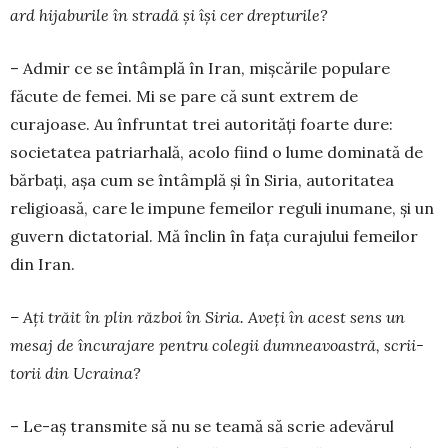
ard hijaburile în stradă și își cer drepturile?
– Admir ce se întâmplă în Iran, mișcările popu­lare
făcute de femei. Mi se pare că sunt ex­trem de
curajoase. Au înfruntat trei autorități foarte dure:
societatea patriarhală, acolo fiind o lume do­minată de
bărbați, așa cum se întâmplă și în Siria, autoritatea
religioasă, care le impune fe­mei­lor reguli inumane, și un
guvern dic­tatorial. Mă înclin în fața curajului femeilor
din Iran.
– Ați trăit în plin război în Siria. Aveți în acest sens un
mesaj de încurajare pentru cole­gii dum­neavoastră, scrii­
torii din Ucraina?
– Le-aș trans­mi­te să nu se teamă să scrie adevărul