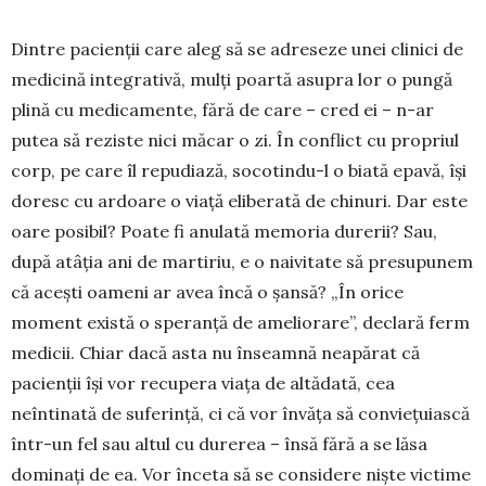
Dintre pacienții care aleg să se adreseze unei clinici de
medicină integrativă, mulți poartă asupra lor o pungă
plină cu medicamente, fără de care – cred ei – n-ar
putea să reziste nici măcar o zi. În conflict cu propriul
corp, pe care îl repu­diază, socotindu-l o biată epavă, își
doresc cu ar­doare o viață eliberată de chinuri. Dar este
oare posibil? Poate fi anulată memoria durerii? Sau,
după atâția ani de martiriu, e o naivitate să pre­supunem
că acești oameni ar avea încă o șansă? „În orice
moment există o speranță de amelio­rare”, declară ferm
medicii. Chiar dacă asta nu înseamnă neapărat că
pacienții își vor recupera viața de altădată, cea
neîntinată de suferință, ci că vor învăța să conviețuiască
într-un fel sau altul cu durerea – însă fără a se lăsa
dominați de ea. Vor înceta să se considere niște victime