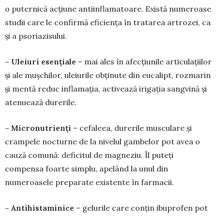
o puternică acțiune antiinflamatoare. Există numeroase
studii care le confirmă efi­ciența în tratarea artrozei, ca
și a psoriazisului.
– Uleiuri esențiale
– mai ales în afecțiunile articulațiilor
și ale mușchilor, uleiurile obținute din eucalipt, rozmarin
și mentă reduc inflamația, acti­vează irigația sangvină și
atenuează durerile.
– Micronutrienți
– cefaleea, durerile muscu­lare și
crampele nocturne de la nivelul gambelor pot avea o
cauză comună: deficitul de magneziu. Îl puteți
compensa foarte simplu, apelând la unul din
numeroasele preparate existente în farmacii.
– Antihistaminice
– gelurile care conțin ibu­profen pot