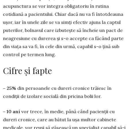
acupunctura se vor integra obligatoriu în rutina
cotidiană a pacientului. Chiar dacă nu va fi întotdeauna
ușor, iar în unele zile se va simți efectiv ajuns la captul
puterilor, bolnavul care izbutește să încheie un pact de
neagresiune cu durerea și s-o accepte ca făcând parte
din viața sa va fi, în cele din urmă, capabil s-o țină sub
control pe termen lung.
Cifre și fapte
– 25%
din persoanele cu dureri cronice trăiesc în
condiții de izolare socială din pricina bolii lor.
– 10 ani
vor trece, în medie, până când pacienții cu
dureri cronice, care au bătut la ușa multor cabinete
medicale, vor reuși să gă­seas­că un specialist capabil să-i