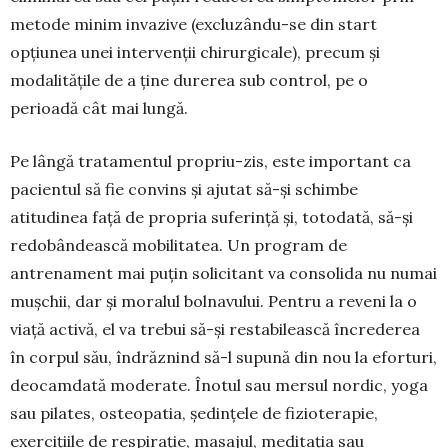
metode minim inva­zive (excluzân­du-se din start
opțiunea unei inter­venții chirurgi­cale), precum și
modalitățile de a ține durerea sub control, pe o
perioadă cât mai lungă.
Pe lângă tratamentul propriu-zis, este impor­tant ca
pacientul să fie convins și ajutat să-și schimbe
atitudinea față de propria suferință și, totodată, să-și
redobândească mobilitatea. Un pro­gram de
antrenament mai puțin solicitant va consolida nu numai
mușchii, dar și moralul bol­navului. Pentru a reveni la o
viață activă, el va trebui să-și restabilească încrederea
în corpul său, îndrăznind să-l supună din nou la eforturi,
deo­camdată moderate. Înotul sau mersul nordic, yoga
sau pilates, osteopatia, ședințele de fizio­terapie,
exercițiile de respirație, masajul, medita­ția sau