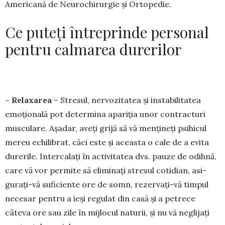
Americană de Neurochirurgie și Ortopedie.
Ce puteți întreprinde personal
pentru calmarea durerilor
– Relaxarea
– Stresul, nervozitatea și in­sta­bilitatea
emoțională pot determina apariția unor contracturi
musculare. Așadar, aveți grijă să vă mențineți psihicul
mereu echilibrat, căci este și aceasta o cale de a evita
durerile. Inter­calați în activitatea dvs. pauze de odihnă,
care vă vor permite să eliminați stresul cotidian, asi­
gurați-vă suficiente ore de somn, rezervați-vă timpul
necesar pentru a ieși regulat din casă și a petrece
câteva ore sau zile în mijlocul naturii, și nu vă neglijați