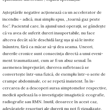
Așteptările negative acționează ca un acce­lerator de
incendiu – adică, mai simplu spus, „toar­nă gaz peste
foc”. Pacientul care, în ajunul unei operații, se gândește
că va avea de suferit dureri insuportabile, nu face
altceva decât să le deschidă larg ușa și să le invite
înăuntru, fără ca măcar să-și dea seama. Une­ori,
durerile cronice sunt con­secința directă a unui eveni­
ment traumatizant, cum ar fi un abuz sexual. În
asemenea împrejurări, durerea sufleteas­că se
convertește într-una fizică, de exemplu într-o serie de
crampe abdominale, ce se repetă insistent. În în­
cercarea de a descoperi sursa simpto­melor respective,
medi­cii ape­lează la o investigație ima­gistică: ecografie,
radio­gra­fie sau RMN. Inutil, de­oarece în acest caz,
adevă­ratele resor­turi ale durerii nu pot fi vi­zualizate.