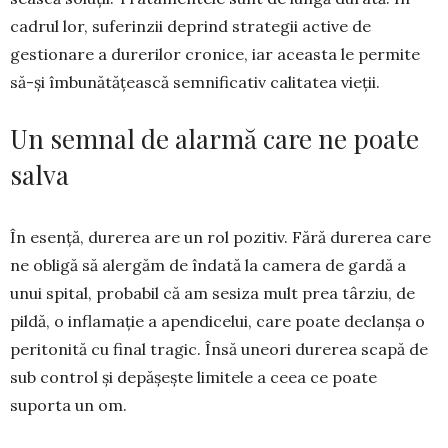
cadrul lor, suferinzii deprind strategii active de
gestionare a durerilor cronice, iar aceasta le permite
să-și îm­bunătățească semnificativ calita­tea vieții.
Un semnal de alarmă care ne poate
salva
În esență, durerea are un rol pozitiv. Fără durerea care
ne obli­gă să alergăm de îndată la camera de gardă a
unui spital, probabil că am sesiza mult prea târziu, de
pildă, o inflamație a apendicelui, care poate declanșa o
peritonită cu final tragic. Însă uneori dure­rea scapă de
sub control și depășește limitele a ceea ce poate
suporta un om.