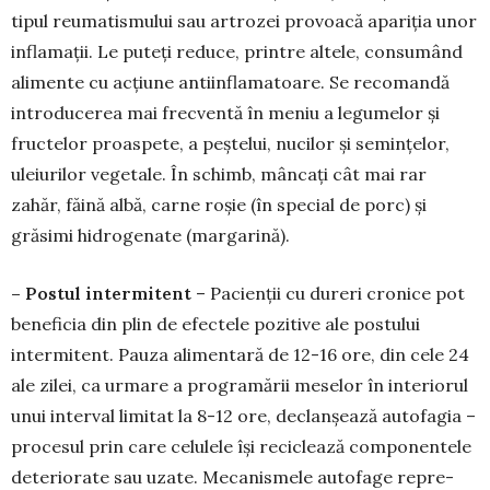
tipul reumatismului sau artrozei provoacă apariția unor
inflamații. Le puteți re­duce, printre altele, consumând
alimente cu acțiune antiinfla­matoa­re. Se recomandă
intro­ducerea mai frecventă în meniu a legumelor și
fructelor proaspete, a peștelui, nucilor și se­min­țelor,
uleiurilor vege­tale. În schimb, mâncați cât mai rar
zahăr, făină albă, carne roșie (în spe­cial de porc) și
grăsimi hidrogenate (marga­ri­nă).
– Postul intermitent
– Pacienții cu dureri cronice pot
beneficia din plin de efectele po­zitive ale postului
intermitent. Pauza alimentară de 12-16 ore, din cele 24
ale zilei, ca urmare a progra­mării meselor în interiorul
unui interval limitat la 8-12 ore, declanșează autofagia –
pro­cesul prin care celulele își reciclează compo­nentele
de­te­riorate sau uzate. Me­ca­nis­mele au­tofage repre­