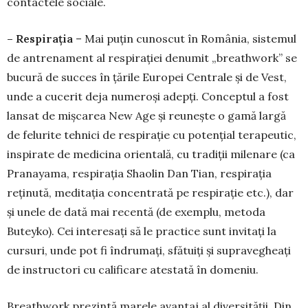
con­tactele sociale.
– Respirația
– Mai puțin cunoscut în Ro­mânia, sistemul
de antrenament al respirației de­numit „breathwork” se
bucură de succes în țările Euro­pei Centrale și de Vest,
unde a cucerit deja nume­roși adepți. Conceptul a fost
lansat de miș­carea New Age și reunește o gamă largă
de fe­lurite tehnici de respirație cu potențial tera­peu­tic,
in­spi­rate de medicina orientală, cu tradiții milenare (ca
Pranayama, respirația Shao­lin Dan Tian, respirația
reținută, meditația con­cen­trată pe res­pirație etc.), dar
și unele de dată mai re­cen­tă (de exemplu, metoda
Buteyko). Cei inte­resați să le practice sunt invitați la
cursuri, unde pot fi îndrumați, sfătuiți și supravegheați
de instructori cu calificare atestată în domeniu.
Breathwork prezintă marele avantaj al diver­sității. Din