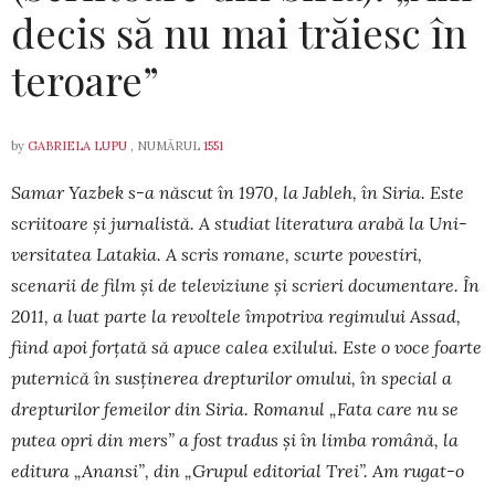
decis să nu mai trăiesc în
teroare”
by
GABRIELA LUPU
, NUMĂRUL
1551
Samar Yazbek s-a născut în 1970, la Jableh, în Siria. Este
scriitoare și jur­na­listă. A studiat literatura arabă la Uni­
ver­sitatea Latakia. A scris romane, scurte po­vestiri,
scenarii de film și de televiziune și scrieri do­cumentare. În
2011, a luat parte la revoltele împotriva regimului Assad,
fiind apoi forțată să apuce calea exilului. Este o voce foarte
puternică în susținerea drepturilor omului, în special a
drep­turilor femeilor din Siria. Romanul „Fata care nu se
putea opri din mers” a fost tradus și în limba ro­mână, la
editura „Anansi”, din „Grupul edito­rial Trei”. Am rugat-o