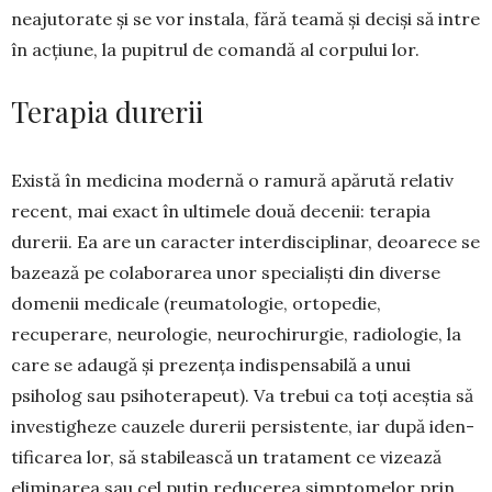
neajutorate și se vor instala, fără teamă și deciși să intre
în acțiune, la pupitrul de comandă al corpului lor.
Terapia durerii
Există în medicina modernă o ramură apărută relativ
recent, mai exact în ultimele două decenii: terapia
durerii. Ea are un caracter interdisci­pli­nar, deoarece se
bazează pe colaborarea unor specia­liști din diverse
domenii medicale (reu­matologie, ortopedie,
recuperare, neu­rologie, neu­rochirur­gie, radiologie, la
care se adaugă și prezența indis­pen­sabilă a unui
psiholog sau psihoterapeut). Va tre­bui ca toți aceștia să
in­vesti­gheze cauzele durerii persistente, iar după iden­
ti­ficarea lor, să stabilească un tratament ce vi­zează
eliminarea sau cel puțin reducerea simpto­melor prin