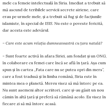
mele ca femeie intelectuală în Siria. Imediat a trebuit să
mă ascund de teribilele servicii secrete siriene, care
erau pe urmele mele, și a trebuit să fug și de facțiunile
islamiste, în special de ISIS. Nu este o poveste fericită,
dar acesta este ade­vărul.
– Care este acum relația dumnea­voastră cu țara natală?
– Sunt foarte activă în afara Siriei, am fondat și un ONG,
în colaborare cu femei care încă se află în țară. Așa cum
spun și în cartea „Fata care nu se pu­tea opri din mers”,
care a fost tradusă și în limba română, Siria este în
mintea mea o planetă. Mereu visez să mă întorc pe ea.
Nu sunt asemeni altor scriitori, care și-au găsit un nou
cămin în altă țară și preferă să rămână acolo. Eu visez în
fiecare zi să mă întorc aca­să.