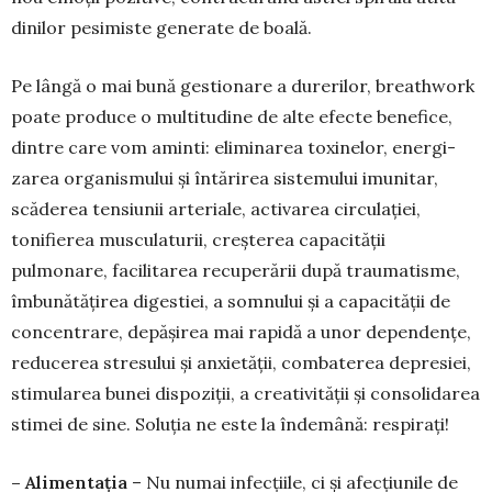
dinilor pesimiste generate de boală.
Pe lângă o mai bună gestionare a dure­rilor, breathwork
poate pro­duce o multitu­dine de alte efecte benefice,
dintre care vom aminti: elimi­narea toxinelor, energi­
zarea organismului și întărirea sistemului imu­nitar,
scăderea tensiunii arteriale, activarea circulației,
tonifierea mus­cu­laturii, creșterea capacității
pulmonare, fa­cilitarea recupe­rării după traumatisme,
îmbună­tățirea di­ges­tiei, a somnului și a capacității de
con­centrare, depă­șirea mai rapidă a unor de­pen­dențe,
reducerea stresului și anxietății, com­ba­terea depresiei,
stimularea bunei dispoziții, a creativității și consolidarea
stimei de sine. So­luția ne este la îndemână: respirați!
– Alimentația
– Nu numai infecțiile, ci și afecțiunile de