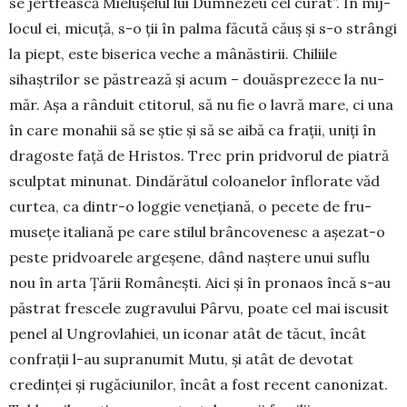
se jertfească Mielu­şelul lui Dumnezeu cel curat”. În mij­
locul ei, micuță, s-o ții în palma făcută căuș și s-o strângi
la piept, este biserica veche a mânăstirii. Chiliile
sihaștrilor se păstrea­ză și acum – două­sprezece la nu­
măr. Așa a rânduit ctito­rul, să nu fie o lavră mare, ci una
în care monahii să se știe și să se aibă ca frații, uniți în
dra­goste față de Hris­tos. Trec prin prid­vo­rul de piatră
sculp­tat mi­nunat. Din­dărătul coloa­ne­lor înflorate văd
curtea, ca din­tr-o loggie veneția­nă, o pecete de fru­
musețe italiană pe care stilul brâncove­nesc a așe­zat-o
peste prid­voa­rele argeșe­ne, dând naștere unui suflu
nou în arta Țării Românești. Aici și în pronaos încă s-au
păstrat frescele zugravului Pârvu, poate cel mai is­cusit
penel al Ungro­vla­hiei, un iconar atât de tăcut, încât
confrații l-au supranumit Mutu, și atât de devotat
credinței și rugă­ciunilor, încât a fost recent canonizat.