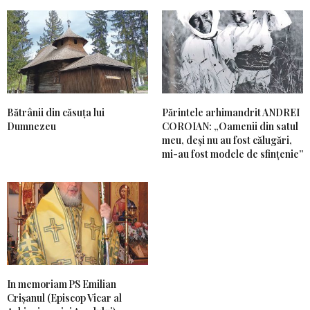
Bătrânii din căsuța lui
Părintele arhimandrit ANDREI
Dumnezeu
COROIAN: „Oamenii din satul
meu, deși nu au fost călugări,
mi-au fost modele de sfințenie”
In memoriam PS Emilian
Crișanul (Episcop Vicar al