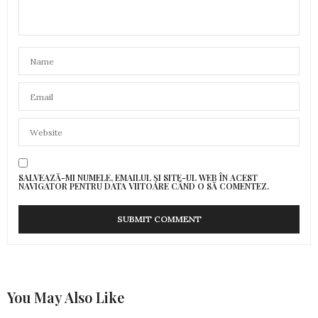
intocmit
4 MARTIE 2023 LA 13:05
SALVEAZĂ-MI NUMELE, EMAILUL ȘI SITE-UL WEB ÎN ACEST
NAVIGATOR PENTRU DATA VIITOARE CÂND O SĂ COMENTEZ.
You May Also Like