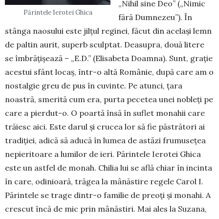
„Nihil sine Deo” („Nimic
Părintele Ierotei Ghica
fără Dumne­zeu”). În
stânga nao­sului este jilțul reginei, făcut din ace­lași lemn
de paltin aurit, su­perb sculptat. Deasupra, două litere
se îmbrățișează – „E.D.” (Eli­sabeta Doamna). Sunt, grație
acestui sfânt locaș, într-o altă Românie, după care am o
nostalgie greu de pus în cuvinte. Pe atunci, țara
noastră, smerită cum era, purta pecetea unei nobleți pe
care a pier­dut-o. O poartă însă în suflet monahii care
trăiesc aici. Este darul și crucea lor să fie păstrători ai
tradiției, adi­că să aducă în lumea de as­tăzi frumusețea
nepieritoare a lumilor de ieri. Părintele Ierotei Ghica
este un astfel de monah. Chilia lui se află chiar în incinta
în care, odinioară, trăgea la mânăstire regele Carol I.
Părintele se trage dintr-o familie de preoți și mo­nahi. A
crescut încă de mic prin mânăs­tiri. Mai ales la Suzana,