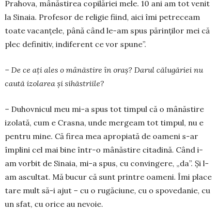
Prahova, mâ­năstirea copilă­riei mele. 10 ani am tot venit
la Sinaia. Profesor de religie fiind, aici îmi petre­ceam
toate vacan­țele, până când le-am spus părinților mei că
plec definitiv, indiferent ce vor spune”.
– De ce ați ales o mânăstire în oraș? Darul călugăriei nu
caută izo­larea și sihăstriile?
– Duhovnicul meu mi-a spus tot tim­pul că o mânăstire
izolată, cum e Crasna, unde mergeam tot timpul, nu e
pentru mine. Că firea mea apropiată de oa­meni s-ar
împlini cel mai bine într-o mânăstire citadină. Când i-
am vorbit de Sinaia, mi-a spus, cu convingere, „da”. Și l-
am ascultat. Mă bucur că sunt prin­tre oameni. Îmi place
tare mult să-i ajut – cu o rugăciune, cu o spovedanie, cu
un sfat, cu orice au nevoie.