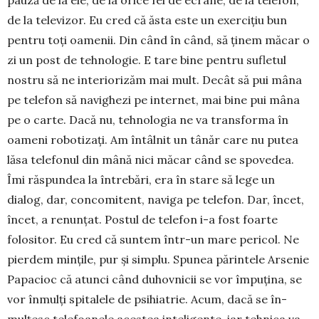
pauză de la ele, de la orice fel de ecrane, de la telefon,
de la televi­zor. Eu cred că ăsta este un exercițiu bun
pentru toți oamenii. Din când în când, să ținem măcar o
zi un post de teh­nologie. E tare bine pentru sufletul
nostru să ne interiorizăm mai mult. Decât să pui mâna
pe telefon să navighezi pe internet, mai bine pui mâna
pe o carte. Dacă nu, teh­no­logia ne va transforma în
oameni ro­botizați. Am întâlnit un tânăr care nu putea
lăsa telefonul din mână nici măcar când se spovedea.
Îmi răspundea la întrebări, era în stare să lege un
dialog, dar, concomitent, naviga pe telefon. Dar, încet,
încet, a renun­țat. Postul de tele­fon i-a fost foarte
folositor. Eu cred că sun­tem într-un mare pericol. Ne
pierdem minți­le, pur și simplu. Spunea pă­rintele Arsenie
Papacioc că atunci când du­hov­nicii se vor împuțina, se
vor înmulți spitalele de psihia­trie. Acum, dacă se în­