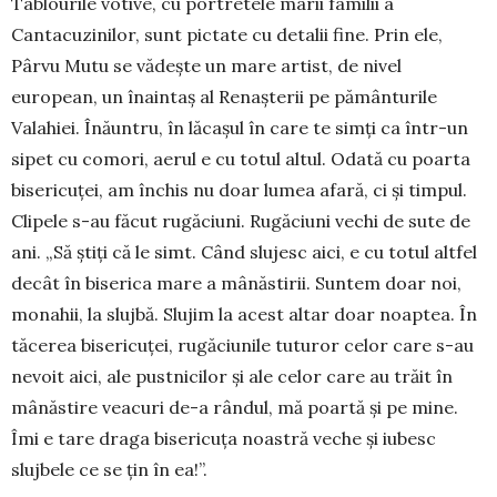
Tablourile votive, cu portretele marii fa­milii a
Cantacuzinilor, sunt pictate cu detalii fine. Prin ele,
Pârvu Mutu se vădește un mare artist, de nivel
european, un înain­taș al Renașterii pe pămân­turile
Valahiei. Înăuntru, în lăcașul în care te simți ca într-un
sipet cu comori, aerul e cu totul altul. Odată cu poarta
bisericuței, am închis nu doar lu­mea afară, ci și timpul.
Clipele s-au făcut rugăciuni. Rugăciuni vechi de sute de
ani. „Să știți că le simt. Când slujesc aici, e cu totul altfel
decât în biserica mare a mânăstirii. Suntem doar noi,
monahii, la slujbă. Slujim la acest altar doar noaptea. În
tăce­rea bisericuței, rugăciunile tuturor celor care s-au
nevoit aici, ale pustnicilor și ale celor care au trăit în
mânăstire veacuri de-a rândul, mă poartă și pe mine.
Îmi e tare draga bisericuța noastră veche și iubesc
slujbele ce se țin în ea!”.