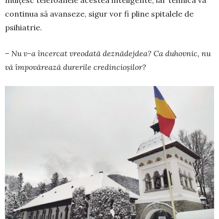
mulțesc telefoanele acestea inteligente, iar tehnica va
continua să avanseze, sigur vor fi pline spitalele de
psihiatrie.
– Nu v-a încercat vreodată deznă­dejdea? Ca duhovnic, nu
vă împovă­rează durerile credincioșilor?