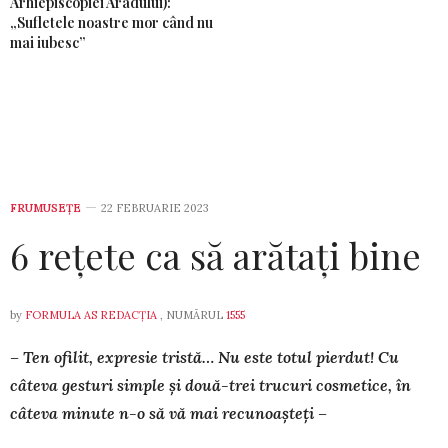
Arhiepiscopiei Aradului):
„Sufletele noastre mor când nu
mai iubesc”
FRUMUSEȚE
22 FEBRUARIE 2023
6 rețete ca să arătați bine
by
FORMULA AS REDACȚIA
, NUMĂRUL
1555
– Ten ofilit, expresie tris­tă… Nu este totul pierdut! Cu
câteva gesturi simple și două-trei trucuri cosme­tice, în
câteva minute n-o să vă mai recunoașteți –