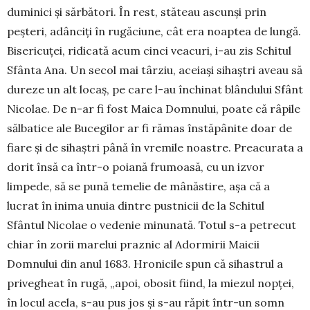
duminici și sărbători. În rest, stăteau as­cunși prin
peșteri, adânciți în rugăciune, cât era noaptea de lungă.
Bisericuței, ridicată acum cinci veacuri, i-au zis Schitul
Sfânta Ana. Un secol mai târziu, aceiași sihaștri aveau să
dureze un alt locaș, pe care l-au închinat blândului Sfânt
Nicolae. De n-ar fi fost Maica Domnului, poate că râpile
sălbati­ce ale Bucegilor ar fi rămas înstăpânite doar de
fiare și de sihaștri până în vremile noastre. Preacurata a
dorit însă ca într-o poiană frumoasă, cu un izvor
limpede, să se pună temelie de mânăstire, așa că a
lucrat în inima unuia dintre pustnicii de la Schitul
Sfântul Nicolae o vedenie minunată. Totul s-a petre­cut
chiar în zorii marelui praznic al Adormirii Mai­cii
Domnului din anul 1683. Hronicile spun că sihastrul a
prive­gheat în rugă, „apoi, obosit fiind, la miezul nop­ţei,
în lo­cul acela, s-au pus jos şi s-au răpit într-un somn