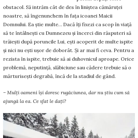
obstacol. Să intrăm cât de des în liniștea cămă­ru­ței
noastre, să în­ge­nun­­chem în fața icoanei Maicii
Domnului. Ea știe mul­te… Dacă îți fixezi ca scop în viață
să te întâlnești cu Dum­­nezeu și în­cerci din răs­puteri să
trăiești după porun­cile Lui, ești acope­rit de multe ispite
și nici nu ești ușor de doborât. Și ar mai fi ceva. Pen­tru a
rezista în is­pite, trebuie să ai duhovnicul aproape. Orice
problemă, ne­putință, slăbi­ciu­ne sau cădere trebuie să o
măr­turisești de­gra­bă, încă de la sta­diul de gând.
– Mulți oameni își doresc rugăciunea, dar nu știu cum să
ajungă la ea. Ce sfat le dați?