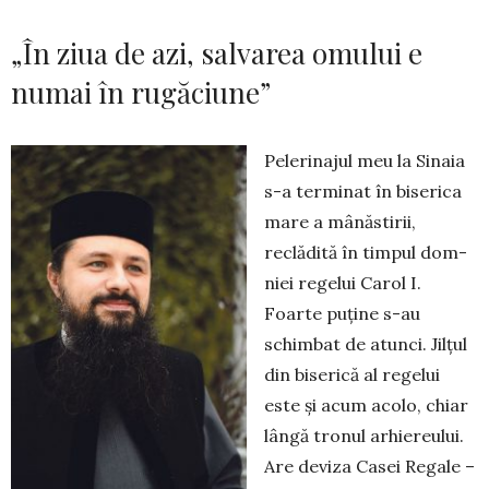
„În ziua de azi, salvarea omului e
numai în rugăciune”
Pelerinajul meu la Sinaia
s-a terminat în biserica
mare a mâ­năstirii,
reclădită în timpul dom­
niei regelui Carol I.
Foarte puține s-au
schimbat de atunci. Jilțul
din biserică al regelui
este și acum acolo, chiar
lângă tronul arhie­reu­lui.
Are deviza Casei Re­gale –