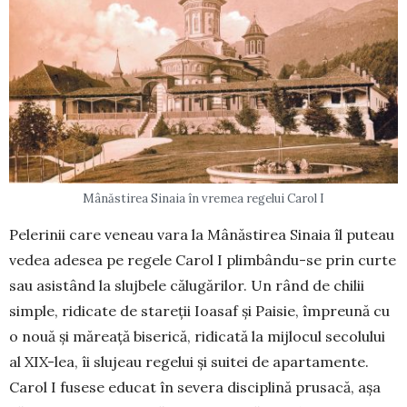
Mânăstirea Sinaia în vremea regelui Carol I
Pelerinii care veneau vara la Mânăstirea Sinaia îl puteau
vedea adesea pe regele Carol I plim­bân­du-se prin curte
sau asistând la slujbele călu­gă­rilor. Un rând de chilii
simple, ridicate de stareții Ioasaf și Paisie, împreună cu
o nouă și măreață bise­rică, ridicată la mijlocul secolului
al XIX-lea, îi slujeau regelui și suitei de apartamente.
Carol I fu­sese edu­cat în severa disciplină prusacă, așa