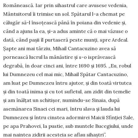
Românească. Iar prin sihastrul care avusese vedenia,
Mântuitorul îi trimise un sol. Spătarul l-a chemat pe
călugăr să-l însoțească până în poiana din vedenie și,
când a ajuns la ea, și-a adus aminte că o mai văzuse o
dată, când pașii îl pur­taseră peste munți, spre Ardeal.
Șapte ani mai târziu, Mihail Cantacuzino avea să
pornească lu­crul la mânăstire și s-o ispră­veas­că
degrabă, în doar cinci ani, între 1690 și 1695. „Eu, robul
lui Dum­nezeu cel mai mic, Mihail Spătar Cantacuzino,
am luat pe Dumnezeu întru ajutor, şi din toată virtutea
şi din toată inima şi cu tot sufletul, am zidit din te­melie
şi am înălţat un schitişor, numindu-se Sinaia, după
asemănarea Sinaei cei mari, întru slava şi lauda lui
Dumnezeu şi întru cinstea adormirei Maicii Sfinţiei Sale,
pe apa Prahovei, la pustie, sub muntele Bucegiului, unde
mai naintea zidirii aces­teia se aflau sihaştri”.