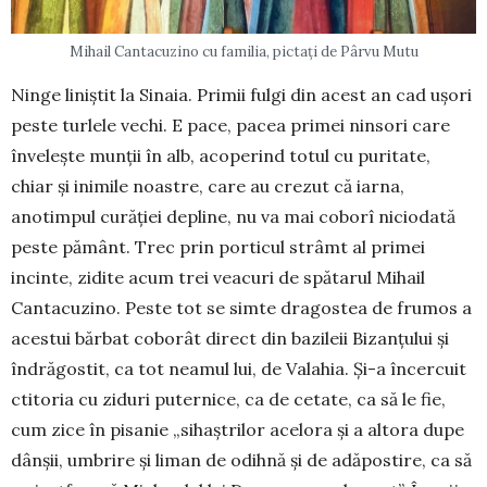
Mihail Cantacuzino cu familia, pictați de Pârvu Mutu
Ninge liniștit la Sinaia. Primii fulgi din acest an cad ușori
peste turlele vechi. E pace, pacea primei ninsori care
învelește munții în alb, aco­perind totul cu puritate,
chiar și inimile noastre, care au crezut că iarna,
anotimpul curăției depline, nu va mai co­borî niciodată
peste pământ. Trec prin por­ticul strâmt al primei
incinte, zidite acum trei vea­curi de spătarul Mihail
Cantacuzino. Peste tot se simte dragostea de frumos a
acestui bărbat coborât direct din bazileii Bizanțului și
îndrăgostit, ca tot neamul lui, de Valahia. Și-a încercuit
ctitoria cu ziduri pu­ter­nice, ca de cetate, ca să le fie,
cum zice în pisanie „sihaştrilor acelora şi a altora dupe
dân­­şii, umbrire şi liman de odihnă şi de adăpostire, ca să