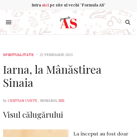
Intra
aici
pe site ul vechi "Formula AS"
SPIRITUALITATE
22 FEBRUARIE 2023
Iarna, la Mânăstirea
Sinaia
by
CRISTIAN CURTE
, NUMĂRUL
1555
Visul călugărului
La început au fost doar