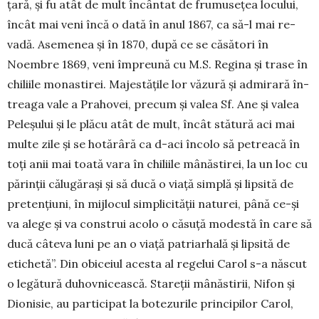
țară, și fu atât de mult încântat de frumusețea locului,
încât mai veni încă o dată în anul 1867, ca să-l mai re­
vadă. Asemenea și în 1870, după ce se căsători în
Noembre 1869, veni împreună cu M.S. Regina și trase în
chiliile monastirei. Majestățile lor văzură și admirară în­
trea­ga vale a Prahovei, precum și valea Sf. Ane și valea
Peleșului și le plăcu atât de mult, încât stă­tură aci mai
multe zile și se hotărâră ca d-aci încolo să petreacă în
toți anii mai toată vara în chiliile mânăstirei, la un loc cu
părinții călugărași și să ducă o viață simplă și lipsită de
pretențiuni, în mijlocul simplicității naturei, până ce-și
va alege și va construi acolo o căsuță modestă în care să
ducă câteva luni pe an o viață pa­triarhală și lipsită de
etichetă”. Din obiceiul acesta al regelui Carol s-a născut
o legătură duhovni­cească. Stareții mânăs­tirii, Nifon și
Dionisie, au participat la botezurile principilor Carol,