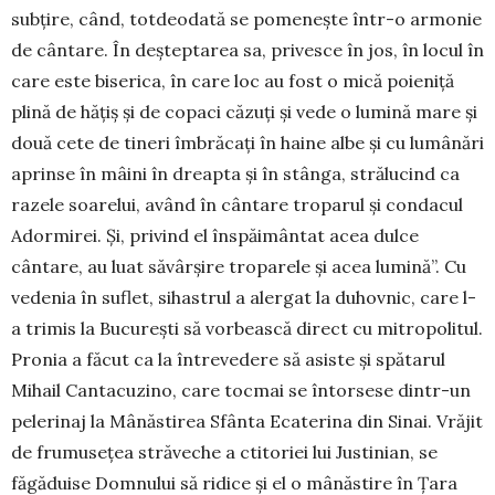
subţire, când, totdeo­dată se pome­neşte într-o armonie
de cântare. În deştep­ta­rea sa, privesce în jos, în locul în
care este biserica, în care loc au fost o mică poieniţă
plină de hă­ţiş şi de copaci căzuţi şi vede o lu­mină mare şi
două cete de tineri îmbră­caţi în hai­ne albe şi cu lu­mânări
aprinse în mâini în dreapta şi în stânga, strălu­cind ca
razele soa­relui, a­vând în cân­tare troparul şi con­dacul
Adormirei. Şi, privind el înspăi­mân­tat acea dulce
cântare, au luat să­vâr­şire troparele şi acea lumină”. Cu
ve­denia în suflet, sihastrul a alergat la duhovnic, care l-
a tri­mis la București să vorbească direct cu mitropolitul.
Pronia a făcut ca la întreve­de­re să asiste și spătarul
Mihail Cantacuzino, care tocmai se întorsese dintr-un
pelerinaj la Mânăstirea Sfânta Ecaterina din Sinai. Vrăjit
de frumusețea străveche a ctitoriei lui Justinian, se
făgăduise Domnului să ridice și el o mânăstire în Țara