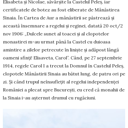
Elisabeta și Nicolae, săvârșite la Castelul Peleș, iar
certifi­catele de botez au fost eli­berate de Mânăstirea
Sinaia. În Cartea de Aur a mâ­năstirii se păstrează și
această însemnare a regelui și reginei, datată 20 oct/2
nov 1906: „Dulcele sunet al toacei și al clo­potelor
monastirei m-au urmat până la Castel cu duioasa
amintire a zilelor petre­cute în liniște și adăpost lângă
oameni sfinți! Elisa­veta, Carol”. Când, pe 27 septembrie
1914, regele Carol I a trecut la Domnul în Castelul Peleș,
clopo­tele Mânăstirii Sinaia au bătut lung, de patru ori pe
zi. Și când tru­pul neînsuflețit al regelui indepen­den­ței
României a plecat spre București, eu cred că mo­nahii de
la Sinaia i-au așternut drumul cu rugă­ciuni.