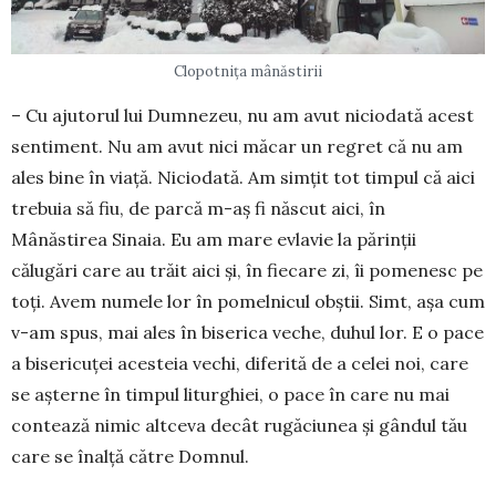
Clopotnița mânăstirii
– Cu ajutorul lui Dumnezeu, nu am avut niciodată acest
sentiment. Nu am avut nici măcar un regret că nu am
ales bine în viață. Niciodată. Am simțit tot timpul că aici
tre­buia să fiu, de parcă m-aș fi născut aici, în
Mânăstirea Sinaia. Eu am mare evlavie la părinții
călugări care au trăit aici și, în fie­care zi, îi pomenesc pe
toți. Avem numele lor în pomelnicul obștii. Simt, așa cum
v-am spus, mai ales în biserica veche, duhul lor. E o pace
a bisericuței acesteia vechi, diferită de a celei noi, care
se așterne în timpul liturghiei, o pace în care nu mai
contează nimic altceva decât rugăciunea și gândul tău
care se înalță către Domnul.