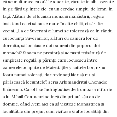
că se mulțumea cu odăile smerite, văruite în alb, așezate
în șir, fără uși între ele, cu un cerdac simplu, de lemn, în
față. Alături de el locuiau monahii mânăs­tirii, regele
insistând ca ei să nu se mute în alte chilii, ci să-i fie
vecini. „La ce Suverani ai lumei se tolerează ca în rându
cu locuința Suveranilor, alături cu camera lor de
dormitu, să locuiasce doi oameni din poporu, doi
monachi? Sinaea ne presintă și această trăsă­tură de
simplitate regală, și părinții carii locuiescu între
camerele ocupate de Maiestățile și suitele Lor, n-au
fostu numai tolerați, dar ordonați kiar să nu-și
părăsească locuințele”, scria Arhimandritul Ghe­na­die
Enăceanu. Carol I se îndrăgostise de fru­moasa ctitorie
a lui Mihail Can­tacuzino încă din primul său an de
domnie, când „veni aici ca să viziteze Monastirea și
localitățile din prejur, cum vizitase și alte localități din