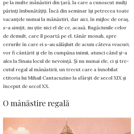
pe la multe mânăstiri din țară, la care a cunoscut mulți
părinți îmbunătățiți. Încă din semi­nar își petrecea toate
vacanțele numai la mânăs­tiri, dar aici, în mijloc de oraș,
s-a simțit, nu știe nici el de ce, acasă. Rugăciunile celor
de demult, care îl poartă pe el, tânăr monah, spre
cerurile în care ei s-au sălășluit de acum câteva veacuri,
vor fi cântărit și ele în cumpăna inimii, atunci când și-a
ales la Sinaia locul de nevoință. Și nu numai ele, ci și tre­
cutul regal al mânăstirii, un trecut care a înnobilat
ctitoria lui Mihail Cantacuzino la sfârșit de secol XIX și
început de secol XX.
O mânăstire regală