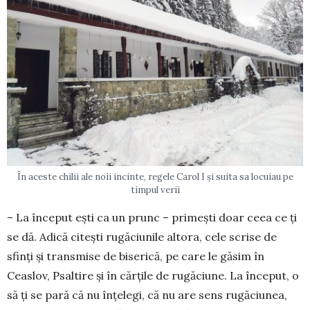
În aceste chilii ale noii incinte, regele Carol I și suita sa locuiau pe
timpul verii
– La început ești ca un prunc – primești doar ceea ce ți
se dă. Adică citești rugă­ciunile altora, cele scrise de
sfinți și transmise de biserică, pe care le găsim în
Ceaslov, Psaltire și în cărțile de rugăciune. La început, o
să ți se pară că nu înțelegi, că nu are sens rugăciunea,