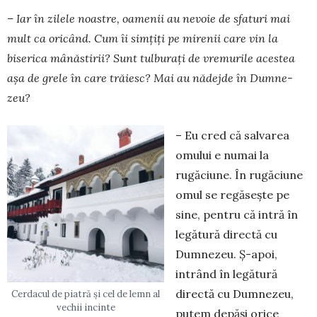
– Iar în zilele noastre, oamenii au nevoie de sfaturi mai
mult ca oricând. Cum îi simțiți pe mirenii care vin la
biserica mânăstirii? Sunt tulburați de vremurile acestea
așa de grele în care trăiesc? Mai au nădejde în Dum­ne­
zeu?
– Eu cred că salvarea
omului e nu­mai la
rugăciune. În rugăciune
omul se regă­sește pe
sine, pentru că intră în
legătură directă cu
Dumnezeu. Ș-apoi,
intrând în legătură
directă cu Dumne­zeu,
Cerdacul de piatră și cel de lemn al
vechii incinte
putem depăși orice