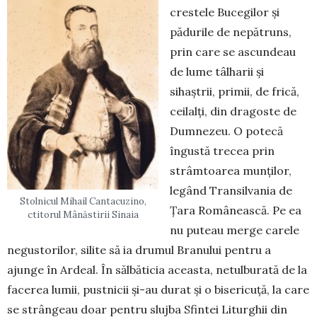
crestele Bucegilor și
pădurile de nepătruns,
prin care se ascundeau
de lume tâlharii și
sihaștrii, primii, de frică,
ceilalți, din dragoste de
Dumnezeu. O potecă
îngustă trecea prin
strâmtoarea munților,
legând Transilvania de
Stolnicul Mihail Cantacuzino,
Țara Românească. Pe ea
ctitorul Mânăstirii Sinaia
nu puteau merge carele
negus­to­rilor, silite să ia drumul Branului pentru a
ajunge în Ardeal. În sălbăticia aceasta, netulburată de la
facerea lumii, pustnicii și-au durat și o bisericuță, la care
se strângeau doar pentru slujba Sfintei Litur­ghii din