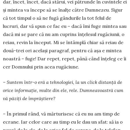
dar, încet, încet, dacă stărui, vei pătrunde în cuvintele ei
și mintea va începe să se înalțe către Dumnezeu. Sigur
că tot timpul o să ne fugă gândurile la tot felul de
lucruri, dar vă spun ce fac eu – dacă îmi fuge min­tea sau
dacă mi se pare că nu am cuprins înțele­sul rugăciunii, o
reiau, revin la început. Mi se întâmplă chiar să reiau de
două-trei ori același paragraf, pen­tru că așa e mintea
noas­tră – fuge! Dar repet, repet, până când înțeleg ce îi
cer Domnului prin acea rugăciune.
– Suntem într-o eră a tehnologiei, la un click distanță de
orice informație, multe din ele, rele. Dumneavoastră cum
vă păziți de împrăștiere?
– În primul rând, vă mărturisesc că eu nu am timp de
ecrane. Iar celor care au timp eu le dau un sfat: să ia o