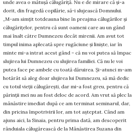
unde avea o mătușă călu­găriță. Nu e de mi­rare că și-a
dorit, din fra­gedă copilărie, să-i slujească Domnu­lui.
„M-am simțit tot­dea­una bine în preajma călugărilor și
călugărițelor, pen­tru că sunt oameni care au un gând
mai înalt către Dum­nezeu decât mirenii. Am avut tot
timpul inima aplecată spre rugă­ciune și liniște, iar în
minte mi-a intrat acest gând – că nu voi putea să împac
slu­jirea lui Dumnezeu cu slujirea familiei. Că nu le voi
putea face pe ambele cu toată dăruirea. Și-atunci m-am
hotărât să aleg doar slujirea lui Dumnezeu, să mă dedic
cu totul vieții călugărești, dar mi-a fost greu, pentru că
părinții mei nu au fost deloc de acord. Am vrut să plec la
mâ­năs­tire imediat după ce am ter­minat semi­narul, dar,
din pricina îm­potrivirii lor, am tot așteptat. Când am
ajuns aici, la Si­naia, pentru prima dată, am descoperit
rânduiala călugărească de la Mânăstirea Suzana din