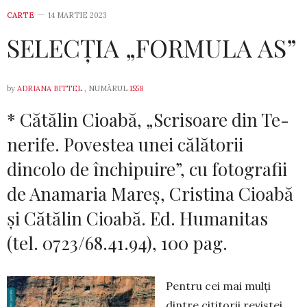
CARTE
14 MARTIE 2023
SELECȚIA „FORMULA AS”
by
ADRIANA BITTEL
, NUMĂRUL
1558
* Cătălin Cioabă, „Scrisoare din Te­
ne­rife. Povestea unei călătorii
dincolo de în­chipuire”, cu fotografii
de Anamaria Ma­reș, Cristina Cioabă
și Cătălin Cioabă. Ed. Humanitas
(tel. 0723/68.41.94), 100 pag.
Pentru cei mai mulţi
dintre cititorii revistei