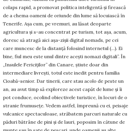
colaps rapid, a promovat politica inteligentă și firească
de a chema oameni de oriunde din lume să locuiască în
Tenerife. Aşa cum, pe vremuri, au lăsat deoparte
agricultura și s-au concentrat pe turism, tot așa, acum,
doresc să atragă aici așa-zișii digital nomads, pe cei
care muncesc de la distanță folosind internetul (…). Ei
bine, fiul meu este unul dintre aceşti nomazi di­gitali”. În
„Insulele Fericiţilor” din Canare, şti­ute doar din
intermediare livreşti, totul este inedit pentru familia
Cioabă-senior. Dar tinerii, care stau acolo de peste un
an, au avut timp să explo­reze acest capăt de lume și îi
pot conduce, oco­lind obiectivele turistice, în locuri de o
stranie fru­museţe. Vedem astfel, împreună cu ei, peisaje
vul­canice spectaculoase, străbatem parcuri na­turale cu
păduri bătrâne de pini și de lauri, popo­sim în cătune de
munte sau în sate de pescari, unde oamenii au alte