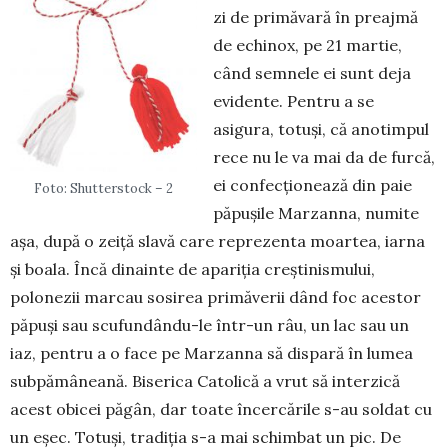
zi de pri­măvară în preajmă
de echinox, pe 21 martie,
când semnele ei sunt deja
evi­dente. Pentru a se
asigura, totuși, că anotimpul
rece nu le va mai da de furcă,
ei confecționează din paie
Foto: Shutterstock – 2
păpușile Mar­zanna, numite
așa, după o zeiță slavă care reprezenta moartea, iarna
și boala. Încă dinainte de apariția creștinis­mului,
polonezii marcau sosirea primăverii dând foc acestor
păpuși sau scufun­dându-le într-un râu, un lac sau un
iaz, pentru a o face pe Marzanna să dispară în lumea
subpămâneană. Biserica Catolică a vrut să interzică
acest obicei păgân, dar toate încercările s-au soldat cu
un eșec. Totuși, tradiția s-a mai schimbat un pic. De