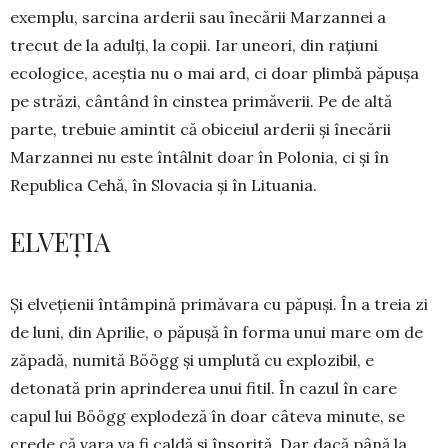
exemplu, sarcina arderii sau înecării Marzannei a
trecut de la adulți, la copii. Iar uneori, din rațiuni
ecologice, aceștia nu o mai ard, ci doar plimbă păpușa
pe străzi, cântând în cinstea primăverii. Pe de altă
parte, trebuie amintit că obiceiul arderii și înecării
Marzannei nu este întâlnit doar în Polonia, ci și în
Republica Cehă, în Slovacia și în Lituania.
ELVEȚIA
Și elvețienii întâmpină primăvara cu pă­puși. În a treia zi
de luni, din Aprilie, o păpușă în forma unui mare om de
zăpadă, numită Böögg și umplută cu explozibil, e
detonată prin aprinderea unui fitil. În cazul în care
capul lui Böögg explodeză în doar câteva minute, se
crede că vara va fi caldă și însorită. Dar dacă până la