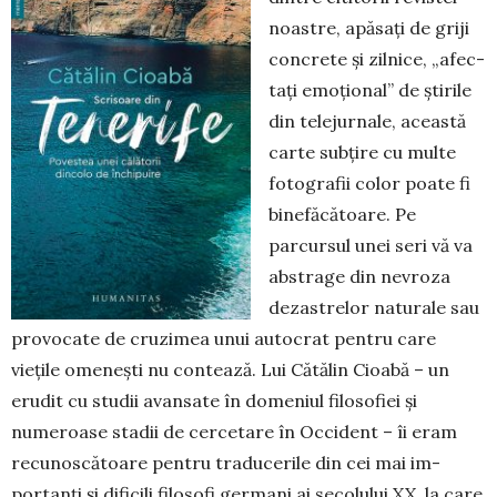
noastre, apăsați de griji
concrete și zilnice, „afec­
tați emoțional” de știrile
din telejurnale, această
carte subţire cu multe
fotografii color poate fi
binefăcătoare. Pe
parcursul unei seri vă va
abs­trage din nevroza
dezas­trelor naturale sau
provocate de cruzimea unui autocrat pentru care
vieţile omeneşti nu con­tează. Lui Cătălin Cioabă – un
erudit cu studii avansate în do­me­niul filosofiei și
numeroase stadii de cercetare în Occident – îi eram
recunoscătoare pen­tru traducerile din cei mai im­
portanţi și dificili filosofi germani ai secolului XX, la ca­re