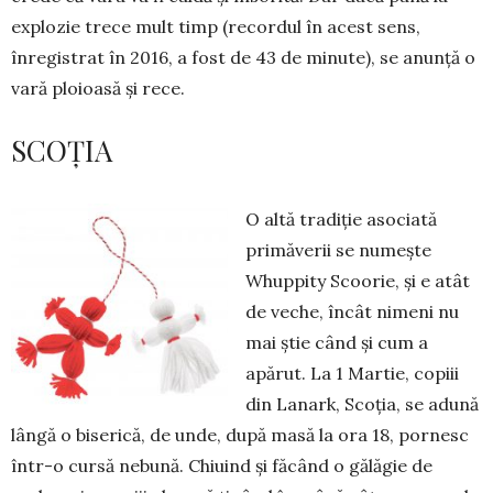
explozie trece mult timp (recordul în acest sens,
înregistrat în 2016, a fost de 43 de minute), se anunță o
vară ploioasă și rece.
SCOȚIA
O altă tradiție asociată
primăverii se numește
Whuppity Scoorie, și e atât
de veche, încât nimeni nu
mai știe când și cum a
apărut. La 1 Martie, copiii
din Lanark, Scoția, se adună
lângă o biserică, de unde, după masă la ora 18, pornesc
într-o cursă nebună. Chiuind și făcând o gălăgie de