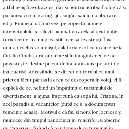
altfel n-aș fi avut acces, dar și pentru acribia filologică și
pasiunea cu care a îngrijit, singur sau în cola­borare,
ediţii Eminescu. Când vezi pe copertă numele
intelectualului strălucit asociat cu acela al destinaţiei
turistice de lux, nu prea ştii la ce să te aștepți. Însă
odată deschis volumaşul, călătoria exotică în care ne ia
Cătălin Cioabă, arătându-ne și în imagini ceea ce ne
povesteşte, devine pe cât de încântătoare pe atât de
instructivă. Adresându-se direct cititorului ca unui
prieten făcut părtaș la ceea ce descoperă în voiaj, el îi
explică de ce, ne­fiind un împătimit al turismului de
divertis­ment, a ajuns, împreună cu soţia lui, Cristina, în
acel paradis al vacanțelor (după ce s-a documen­tat
temeinic acasă) . Motivul e că fiul și nora lor locuiesc și
muncesc din timpul pandemiei în Tenerife: „Gobierno
de Canarias, văzând că pan­demia duce turismul în