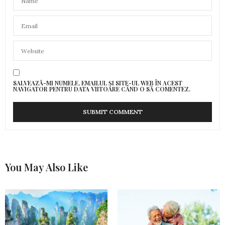
SALVEAZĂ-MI NUMELE, EMAILUL ȘI SITE-UL WEB ÎN ACEST
NAVIGATOR PENTRU DATA VIITOARE CÂND O SĂ COMENTEZ.
You May Also Like