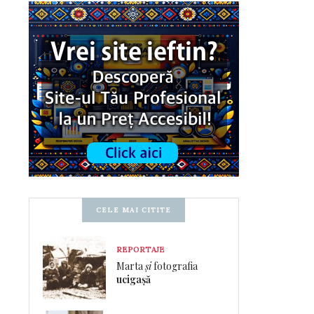
CELE MAI CITITE
REPORTAJE
Marta
și
fotografia
ucigașă