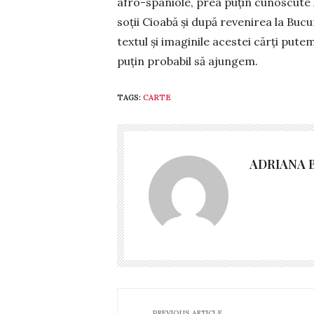
afro-spaniole, prea puţin cunoscute l
soţii Cioa­bă și după revenirea la Bucur
textul și ima­ginile acestei cărți putem 
puţin pro­babil să ajun­gem.
TAGS:
CARTE
ADRIANA 
PREVIOUS ARTICLE