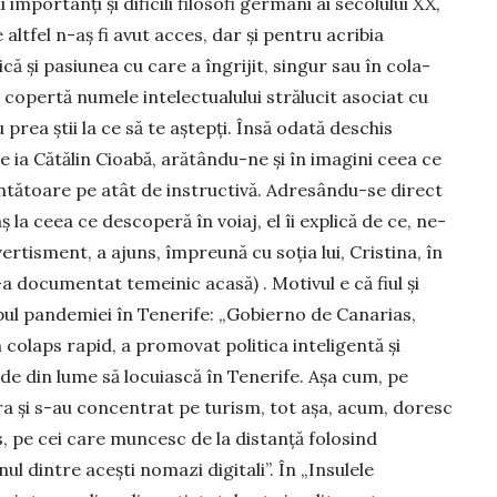
 im­portanţi și dificili filosofi germani ai secolului XX,
e altfel n-aș fi avut acces, dar și pentru acribia
gică și pasiunea cu care a îngrijit, singur sau în cola­
 copertă numele intelectualului strălucit asociat cu
u prea ştii la ce să te aștepți. Însă odată deschis
e ia Cătălin Cioabă, arătându-ne și în imagini ceea ce
ntătoare pe atât de instructivă. Adresându-se direct
ș la ceea ce descoperă în voiaj, el îi explică de ce, ne­
ertis­ment, a ajuns, împreună cu soţia lui, Cristina, în
a documen­tat temeinic acasă) . Motivul e că fiul și
pul pandemiei în Tenerife: „Gobierno de Canarias,
colaps rapid, a promovat politica inteligentă și
e din lume să locuiască în Tenerife. Aşa cum, pe
ra și s-au concentrat pe turism, tot așa, acum, doresc
s, pe cei care muncesc de la distanță folosind
nul dintre aceşti nomazi di­gitali”. În „Insulele