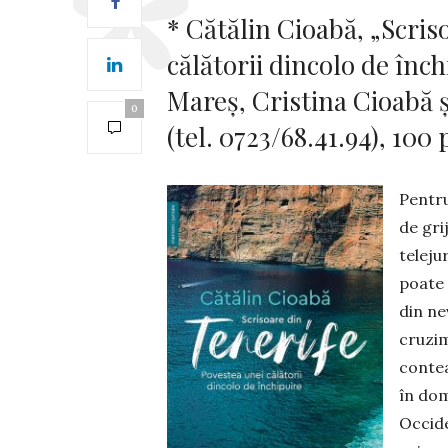
* Cătălin Cioabă, „Scriso
călătorii dincolo de în­c
Ma­reș, Cristina Cioabă 
0
(tel. 0723/68.41.94), 100 
Pentru
de grij
teleju
poate 
din ne
cruzim
con­te
în do­
Occide