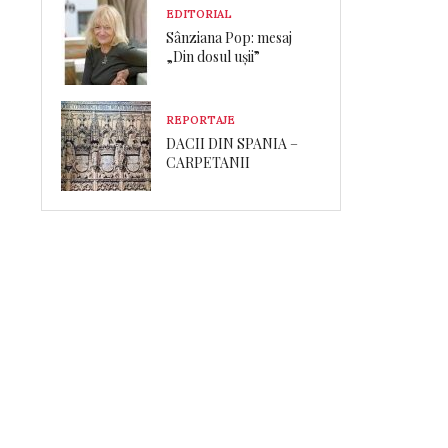
EDITORIAL
Sânziana Pop: mesaj
„Din dosul ușii”
REPORTAJE
DACII DIN SPANIA –
CARPETANII