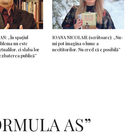
: „În spațiul
IOANA NICOLAIE (scriitoare): „Nu-
blema nu este
mi pot imagina o lume a
tualilor, ci slaba lor
necititorilor. Nu cred că e posibilă”
ezbaterea publică”
ORMULA AS”