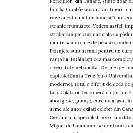
Fericiţilor” din Canare, şti­ute doar d
familia Cioabă-senior. Dar tinerii, c
reze acest capăt de lume și îi pot con
stranie fru­museţe. Vedem astfel, împ
străbatem parcuri na­turale cu păduri
munte sau în sate de pescari, unde oam
Peisajele sunt stranii pentru un euro
ranța lui. Întâlnești cea mai complet
diversitate nebă­nuită”. De la experien
capitalei Santa Cruz (cu o Universitat
moderne), totul e diferit de ceea ce şt
tală. Călătorii descoperă colțuri de Spa
aborigene, guanșii, care nu a lăsat în
urme ale unor exilaţi celebri din Ca
Ciorănescu, specialist notoriu în li­te
Miguel de Unamuno, se confruntă cu alt