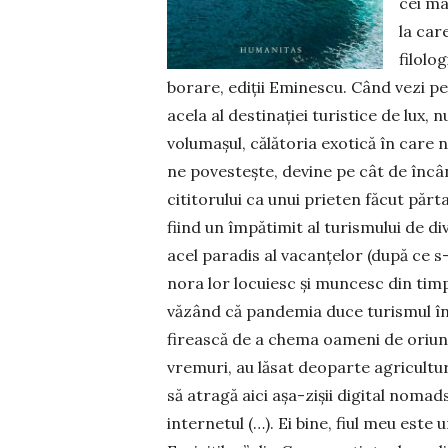
cei mai
la ca­r
filolo
borare, ediţii Eminescu. Când vezi pe
acela al destinaţiei turistice de lux, n
volumaşul, călătoria exotică în care n
ne povesteşte, devine pe cât de încâ
cititorului ca unui prieten făcut părta
fiind un împătimit al turismului de div
acel paradis al vacanțelor (după ce s-
nora lor locuiesc și muncesc din tim
văzând că pan­demia duce turismul în 
firească de a chema oameni de oriund
vremuri, au lăsat deoparte agricultu
să atragă aici așa-zișii digital nomad
internetul (…). Ei bine, fiul meu este u