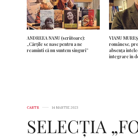
ANDREEA NANU (scriitoare):
VIANU MUREȘAN
„Cărțile se nasc pentru a ne
românesc, pro
reaminti că nu suntem singuri”
absența intelec
integrare în d
CARTE
14 MARTIE 2023
SELECȚIA „F