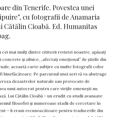
are din Te­ne­rife. Povestea unei
hipuire”, cu fotografii de Anamaria
și Cătălin Cioabă. Ed. Humanitas
pag.
 cei mai mulţi dintre cititorii revistei noastre, apăsați
i concrete și zilnice, „afec­tați emoțional” de știrile din
rnale, această carte subţire cu multe fotografii color
fi binefăcătoare. Pe parcursul unei seri vă va abs­trage
vroza dezas­trelor naturale sau provocate de
ea unui autocrat pentru care vieţile omeneşti nu
ază. Lui Cătălin Cioabă – un erudit cu studii avansate
me­niul filosofiei și numeroase stadii de cercetare în
nt – îi eram recunoscătoare pen­tru traducerile din