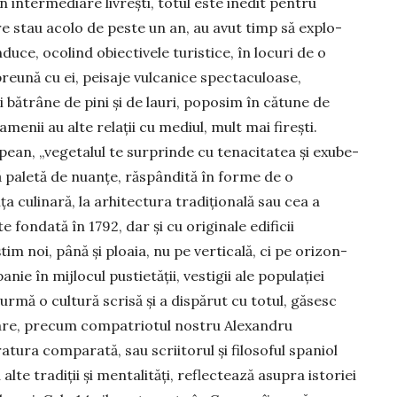
in intermediare livreşti, totul este inedit pentru
are stau acolo de peste un an, au avut timp să explo­
duce, oco­lind obiectivele turistice, în locuri de o
reună cu ei, peisaje vul­canice spectaculoase,
 bătrâne de pini și de lauri, popo­sim în cătune de
enii au alte relaţii cu mediul, mult mai fireşti.
pean, „vegetalul te surprinde cu tenacitatea și exu­be­
ă paletă de nuan­ţe, răspândită în forme de o
ţa culinară, la arhitectura tra­diţională sau cea a
e fondată în 1792, dar și cu originale edificii
im noi, până și ploaia, nu pe verticală, ci pe ori­zon­
nie în mij­lo­cul pustietății, vestigii ale populaţiei
 urmă o cultură scrisă și a dispărut cu totul, găsesc
nare, precum compatriotul nostru Ale­xandru
­ratura comparată, sau scriitorul și filosoful spa­niol
e tra­diţii și mentalități, reflectează asupra istoriei