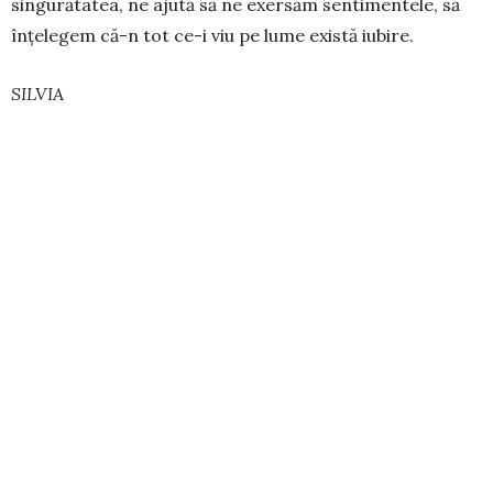
singurătatea, ne ajută să ne exersăm sentimentele, să
înțelegem că-n tot ce-i viu pe lume există iubire.
SILVIA
TAGS:
ANIMALE
FORMULA AS CITITOR
PREVIOUS ARTICLE
Curele colorate
NEXT ARTICLE