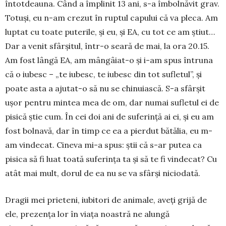
întotdeauna. Când a împlinit 13 ani, s-a îmbolnăvit grav.
Totuși, eu n-am crezut în ruptul capului că va pleca. Am
luptat cu toate puterile, și eu, și EA, cu tot ce am știut…
Dar a venit sfârșitul, într-o seară de mai, la ora 20.15.
Am fost lângă EA, am mângâiat-o și i-am spus întruna
că o iubesc – „te iubesc, te iubesc din tot su­fle­tul”, și
poate asta a aju­tat-o să nu se chi­nuiască. S-a sfârșit
ușor pentru mintea mea de om, dar nu­mai sufletul ei de
pi­sică știe cum. În cei doi ani de suferință ai ei, și eu am
fost bolnavă, dar în timp ce ea a pier­dut bătălia, eu m-
am vindecat. Cineva mi-a spus: știi că s-ar putea ca
pisica să fi luat toată suferința ta și să te fi vindecat? Cu
atât mai mult, dorul de ea nu se va sfârși niciodată.
Dragii mei prieteni, iubitori de animale, aveți grijă de
ele, prezența lor în viața noastră ne alungă