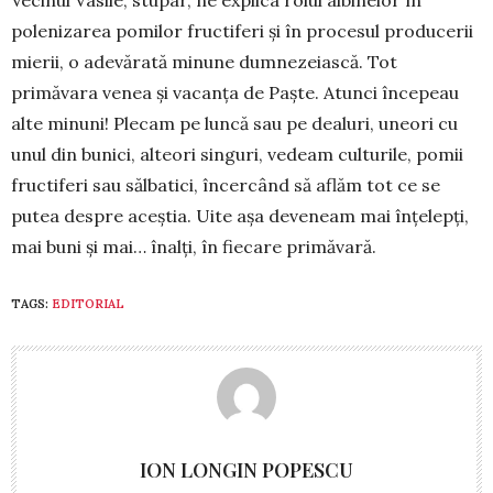
Vecinul Vasile, stupar, ne explica rolul albi­nelor în
polenizarea pomilor fructiferi și în procesul producerii
mierii, o adevărată minune dumnezeiască. Tot
primăvara venea și vacanța de Paște. Atunci în­cepeau
alte minuni! Plecam pe luncă sau pe dealuri, uneori cu
unul din bunici, alteori singuri, vedeam culturile, pomii
fructiferi sau sălbatici, încercând să aflăm tot ce se
putea despre aceștia. Uite așa deve­neam mai înțelepți,
mai buni și mai… înalți, în fie­care primăvară.
TAGS:
EDITORIAL
ION LONGIN POPESCU