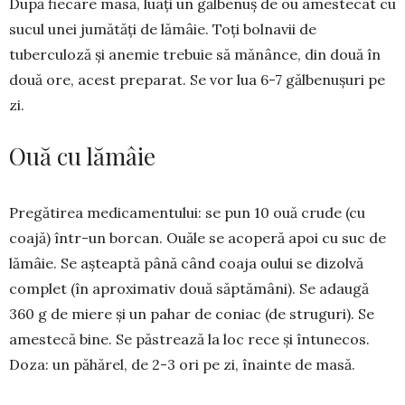
După fiecare masă, luați un gălbenuș de ou ames­tecat cu
sucul unei jumătăți de lămâie. Toți bolnavii de
tuberculoză și anemie tre­buie să mănânce, din două în
două ore, acest preparat. Se vor lua 6-7 gălbenușuri pe
zi.
Ouă cu lămâie
Pregătirea medicamentului: se pun 10 ouă crude (cu
coajă) într-un borcan. Ouăle se acoperă apoi cu suc de
lămâie. Se așteaptă până când coaja oului se dizolvă
complet (în aproximativ două săptămâni). Se adaugă
360 g de miere și un pahar de coniac (de struguri). Se
amestecă bine. Se păs­trează la loc rece și întunecos.
Doza: un păhărel, de 2-3 ori pe zi, înainte de masă.