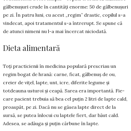
găl­benușuri crude în cantități e­nor­me: 50 de găl­benușuri
pe zi. În patru luni, cu acest „regim” dras­tic, copilul s-a
vindecat, apoi tratamentul s-a între­rupt. Se spune că
de atunci nimeni nu l-a mai încercat niciodată.
Dieta alimentară
Toți practicienii în medicina populară pre­scriau un
regim bogat de hrană: carne, ficat, găl­benuș de ou,
creier de vițel, lapte, unt, icre, dife­rite legume și
totdeauna usturoi și ceapă. Sarea era importantă. Fie­
care pacient trebuia să bea cel pu­țin 2 litri de lapte cald,
proaspăt, pe zi. Dacă nu se găsea lap­te direct de la
sursă, se putea înlocui cu laptele fiert, dar băut cald.
Adesea, se adăuga și puțin cărbune în lapte.