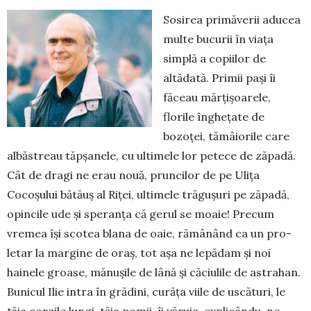
Sosirea primăverii aducea
multe bucurii în viața
simplă a copiilor de
altădată. Primii pași îi
făceau mărțișoarele,
florile înghețate de
bozoței, tămâiorile care
albăstreau tăpșanele, cu ultimele lor petece de zăpadă.
Cât de dragi ne erau nouă, pruncilor de pe Uli­ța
Cocoșului bătăuș al Riței, ultimele tră­gușuri pe zăpadă,
opincile ude și spe­ranța că gerul se moaie! Precum
vremea își scotea blana de oaie, rămânând ca un pro­
letar la margine de oraș, tot așa ne le­pădam și noi
hainele groase, mănușile de lână și căciulile de astrahan.
Bunicul Ilie intra în grădini, curăța viile de uscături, le