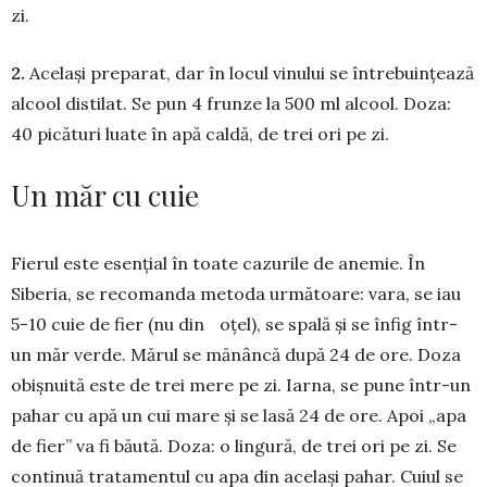
zi.
2.
Același preparat, dar în locul vi­nului se întrebuințează
alcool distilat. Se pun 4 frunze la 500 ml alcool. Doza:
40 pică­turi luate în apă caldă, de trei ori pe zi.
Un măr cu cuie
Fierul este esențial în toate cazurile de anemie. În
Siberia, se recomanda metoda următoare: vara, se iau
5-10 cuie de fier (nu din oțel), se spală și se înfig într-
un măr verde. Mărul se mănâncă după 24 de ore. Doza
obișnuită este de trei mere pe zi. Iarna, se pune într-un
pahar cu apă un cui mare și se lasă 24 de ore. Apoi „apa
de fier” va fi băută. Doza: o lingură, de trei ori pe zi. Se
continuă tra­tamentul cu apa din același pahar. Cuiul se