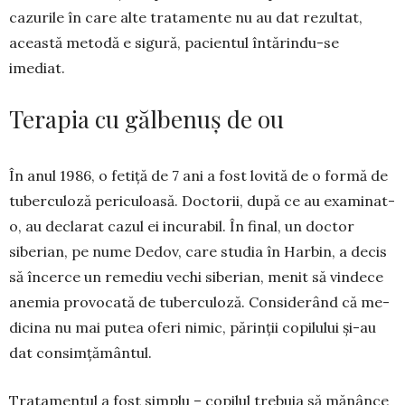
cazurile în care alte trata­mente nu au dat rezultat,
această metodă e sigură, pacientul în­tă­rindu-se
imediat.
Terapia cu gălbenuș de ou
În anul 1986, o fetiță de 7 ani a fost lovită de o for­mă de
tuberculoză pe­­ricu­loasă. Doctorii, după ce au exa­minat-
o, au declarat cazul ei incu­ra­bil. În final, un doctor
siberian, pe nume De­dov, care stu­dia în Har­bin, a decis
să în­cerce un remediu vechi si­berian, me­nit să vinde­ce
anemia provocată de tuber­cu­loză. Con­si­derând că me­
di­cina nu mai putea oferi nimic, părinții copilului și-au
dat con­sim­ță­mân­tul.
Tratamentul a fost simplu – copilul trebuia să mă­nân­ce