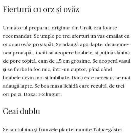
Fiertură cu orz și ovăz
Următorul preparat, originar din Urali, era foar­­te
recomandat. Se umple pe trei sferturi un vas emailat cu
orz sau ovăz proas­păt. Se adaugă apoi lapte, de ase­me­
nea proaspăt, în­cât să acope­re boa­bele, și puțină slănină
de porc topi­tă, cam de 1,5 cm grosime. Se aco­peră vasul
și se fierbe la foc mic, într-un cup­tor, până când
boabele devin moi și îm­­­bi­bate. Dacă este nece­sar, se mai
ada­u­gă lapte. Se bea masa lichidă care re­zul­tă, de trei
ori pe zi. Doza: 1-2 linguri.
Ceai dublu
Se iau tulpina și frunzele plantei nu­mite Talpa-gâștei