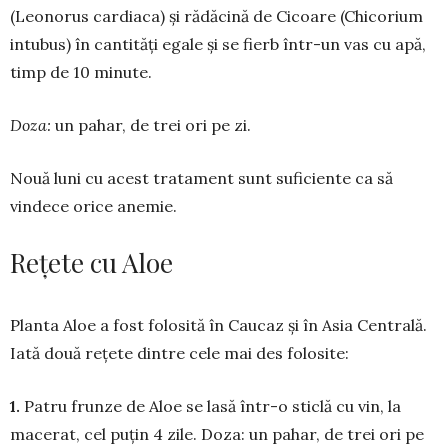
(Leonorus cardiaca) și rădăcină de Cicoare (Chicorium
in­tubus) în cantități egale și se fierb într-un vas cu apă,
timp de 10 minute.
Doza:
un pahar, de trei ori pe zi.
Nouă luni cu acest tratament sunt suficiente ca să
vindece orice anemie.
Rețete cu Aloe
Planta Aloe a fost folosită în Caucaz și în Asia Cen­tra­lă.
Iată două rețete dintre cele mai des fo­lo­site:
1.
Patru frunze de Aloe se lasă într-o sti­clă cu vin, la
macerat, cel puțin 4 zile. Doza: un pahar, de trei ori pe