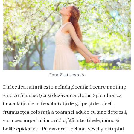
Foto: Shutterstock
Dialectica naturii este neînduplecată: fie­care anotimp
vine cu frumusețea și dez­a­vantajele lui. Splendoarea
imaculată a iernii e sabo­tată de gripe și de răceli,
frumusețea colorată a toam­nei aduce cu sine depresii,
vara cea imperial însorită ațâță intestinele, inima și
bolile epidermei. Primăvara – cel mai vesel și așteptat