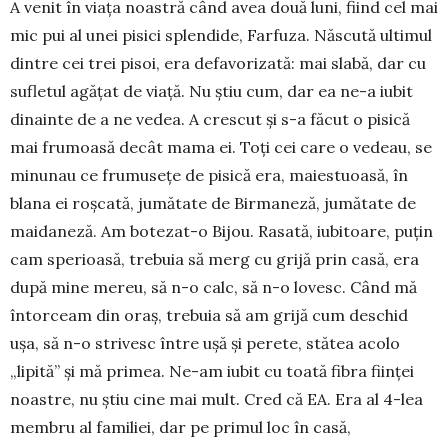
A venit în viața noas­tră când avea două luni, fiind cel mai
mic pui al unei pisici splen­dide, Far­fuza. Născută ultimul
din­tre cei trei pi­soi, era defa­vorizată: mai slabă, dar cu
su­fletul agățat de viață. Nu știu cum, dar ea ne-a iubit
dinainte de a ne vedea. A crescut și s-a fă­cut o pisică
mai fru­moasă decât mama ei. Toți cei care o vedeau, se
minunau ce frumu­sețe de pisică era, ma­iestuoasă, în
blana ei roșcată, ju­mă­tate de Bir­maneză, jumătate de
maidaneză. Am botezat-o Bijou. Rasată, iubitoare, puțin
cam sperioa­să, trebuia să merg cu grijă prin casă, era
după mine me­reu, să n-o calc, să n-o lovesc. Când mă
în­torceam din oraș, trebuia să am grijă cum deschid
ușa, să n-o strivesc între ușă și perete, stătea acolo
„lipită” și mă primea. Ne-am iubit cu toată fibra ființei
noastre, nu știu cine mai mult. Cred că EA. Era al 4-lea
membru al fa­miliei, dar pe primul loc în casă,