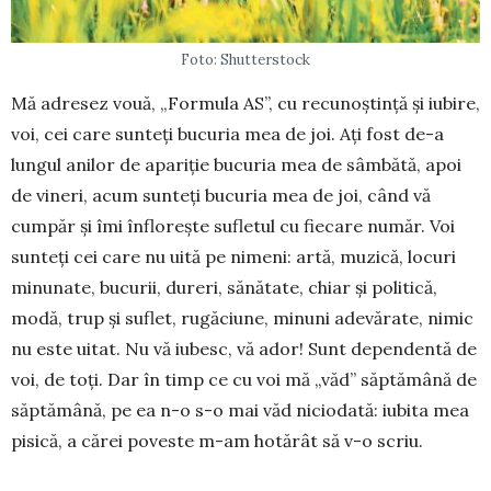
Foto: Shutterstock
Mă adresez vouă, „Formula AS”, cu recunoștință și iubire,
voi, cei care sunteți bucuria mea de joi. Ați fost de-a
lungul anilor de apariție bucuria mea de sâmbătă, apoi
de vineri, acum sunteți bucuria mea de joi, când vă
cumpăr și îmi înflorește sufletul cu fiecare număr. Voi
sunteți cei care nu uită pe nimeni: artă, muzică, locuri
minunate, bucurii, dureri, sănătate, chiar și po­litică,
modă, trup și suflet, rugăciune, minuni adevărate, nimic
nu este uitat. Nu vă iubesc, vă ador! Sunt dependentă de
voi, de toți. Dar în timp ce cu voi mă „văd” săptămână de
săptămână, pe ea n-o s-o mai văd ni­ciodată: iubita mea
pisi­că, a cărei poveste m-am ho­tă­­rât să v-o scriu.