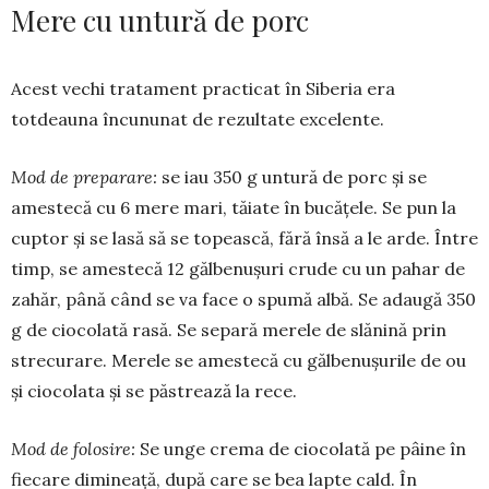
Mere cu untură de porc
Acest vechi tratament practicat în Siberia era
totdeauna încununat de rezultate excelente.
Mod de preparare:
se iau 350 g un­tu­ră de porc și se
amestecă cu 6 mere mari, tăia­te în bucățele. Se pun la
cup­tor și se lasă să se topească, fără însă a le arde. Între
timp, se amestecă 12 găl­benușuri crude cu un pahar de
zahăr, până când se va face o spu­mă albă. Se adaugă 350
g de cio­colată rasă. Se sepa­ră merele de slă­nină prin
strecurare. Merele se ames­tecă cu gălbenușurile de ou
și ciocolata și se păstrează la rece.
Mod de folosire:
Se unge crema de cio­colată pe pâine în
fiecare dimi­neață, du­pă care se bea lapte cald. În