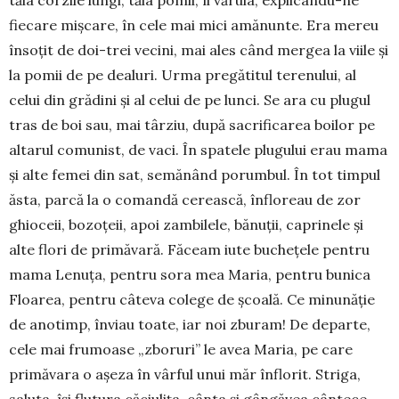
tăia corzile lungi, tăia pomii, îi văruia, explicându-ne
fiecare miș­care, în cele mai mici amănunte. Era mereu
înso­țit de doi-trei vecini, mai ales când mergea la viile și
la pomii de pe dealuri. Urma pregătitul terenului, al
celui din grădini și al celui de pe lunci. Se ara cu plugul
tras de boi sau, mai târziu, după sacrificarea boilor pe
altarul comunist, de vaci. În spatele plu­gului erau mama
și alte femei din sat, semănând po­rumbul. În tot timpul
ăsta, parcă la o comandă ce­reas­că, înfloreau de zor
ghioceii, bozoțeii, apoi zam­bilele, bănuții, caprinele și
alte flori de primăvară. Făceam iute buchețele pentru
mama Lenuța, pentru sora mea Maria, pentru bunica
Floarea, pentru câte­va colege de școală. Ce minunăție
de anotimp, înviau toate, iar noi zburam! De departe,
cele mai frumoase „zboruri” le avea Maria, pe care
primăvara o așeza în vârful unui măr înflorit. Striga,