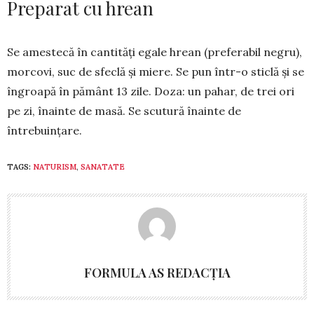
Preparat cu hrean
Se amestecă în cantități egale hrean (preferabil negru),
morcovi, suc de sfeclă și miere. Se pun într-o sticlă și se
îngroapă în pământ 13 zile. Doza: un pa­har, de trei ori
pe zi, înainte de masă. Se scutură înain­te de
întrebuințare.
TAGS:
NATURISM
,
SANATATE
FORMULA AS REDACȚIA