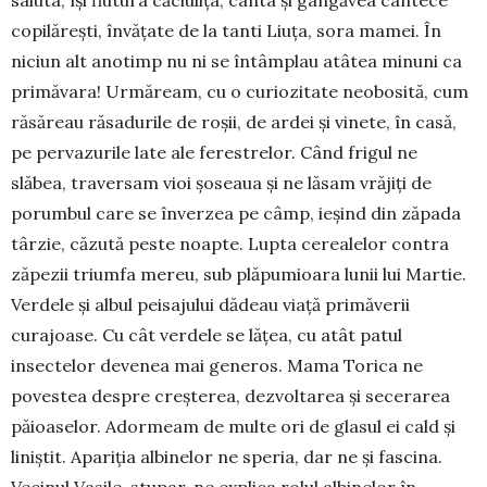
saluta, își flu­tura căciulița, cânta și gângăvea cântece
copi­lă­rești, învățate de la tanti Liuța, sora mamei. În
niciun alt anotimp nu ni se întâmplau atâtea minuni ca
pri­măvara! Urmăream, cu o curiozitate neobosită, cum
răsăreau răsadurile de roșii, de ardei și vinete, în casă,
pe pervazurile late ale ferestrelor. Când frigul ne
slăbea, traversam vioi șoseaua și ne lăsam vrăjiți de
porumbul care se înverzea pe câmp, ieșind din zăpada
târzie, căzută peste noapte. Lupta cerealelor contra
zăpezii triumfa mereu, sub plăpumioara lunii lui Martie.
Verdele și albul peisajului dădeau viață primăverii
curajoase. Cu cât verdele se lățea, cu atât patul
insectelor devenea mai generos. Mama Torica ne
povestea despre creșterea, dezvoltarea și sece­ra­rea
păioaselor. Adormeam de multe ori de glasul ei cald și
liniștit. Apariția albinelor ne speria, dar ne și fascina.