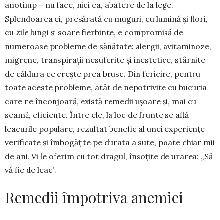
ano­timp – nu face, nici ea, aba­tere de la lege.
Splendoarea ei, presărată cu mu­guri, cu lumină și flori,
cu zile lungi și soare fierbinte, e compromisă de
numeroase probleme de sănătate: alergii, avita­minoze,
migrene, transpirații nesuferite și inesteti­ce, stârnite
de căldura ce crește prea brusc. Din feri­cire, pentru
toate aceste probleme, atât de nepotri­vite cu bucuria
care ne înconjoară, există remedii ușoare și, mai cu
seamă, efi­ciente. Între ele, la loc de frunte se află
leacurile populare, rezultat benefic al unei experiențe
veri­fi­cate și îmbogățite pe durata a sute, poa­te chiar mii
de ani. Vi le oferim cu tot dra­gul, însoțite de urarea: „Să
vă fie de leac”.
Remedii împotriva anemiei