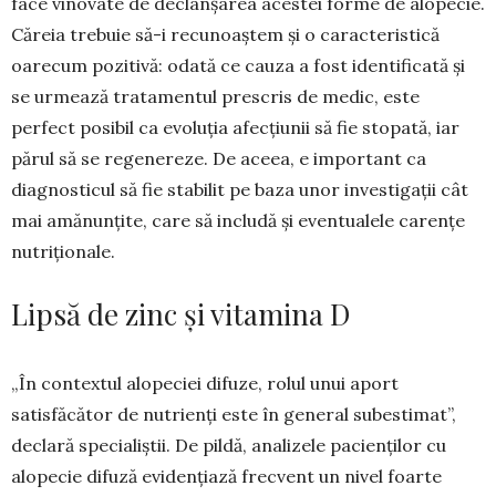
face vinovate de de­clanșarea acestei forme de alo­pecie.
Căreia trebuie să-i recunoaștem și o ca­rac­­teristică
oarecum pozi­tivă: odată ce cauza a fost identificată și
se urmează tratamentul pre­scris de medic, este
perfect posibil ca evoluția afecțiunii să fie stopată, iar
părul să se regene­reze. De aceea, e important ca
diagnosticul să fie stabilit pe baza unor investigații cât
mai amănun­țite, care să inclu­dă și eventualele carențe
nutri­ționale.
Lipsă de zinc și vitamina D
„În contextul alopeciei difuze, rolul unui aport
satisfăcător de nutrienți este în general sub­esti­mat”,
declară specialiștii. De pildă, analizele pa­cienților cu
alopecie difuză evidențiază frec­vent un nivel foarte