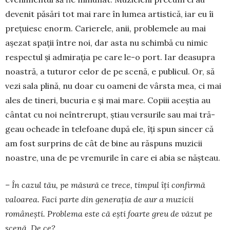
devenit păsări tot mai rare în lumea artistică, iar eu îi
preţuiesc enorm. Carie­rele, anii, problemele au mai
aşezat spaţii între noi, dar asta nu schimbă cu nimic
respectul şi admiraţia pe care le-o port. Iar deasupra
noastră, a tuturor celor de pe scenă, e publicul. Or, să
vezi sala plină, nu doar cu oameni de vârsta mea, ci mai
ales de tineri, bucu­­ria e şi mai mare. Copiii aceştia au
cântat cu noi neîntrerupt, ştiau versurile sau mai tră­
geau ocheade în telefoane după ele, îţi spun sin­cer că
am fost surprins de cât de bine au răs­puns muzicii
noastre, una de pe vremu­rile în care ei abia se năşteau.
– În cazul tău, pe măsură ce trece, tim­pul îți confirmă
valoarea. Faci parte din generația de aur a muzicii
românești. Pro­blema este că ești foarte greu de văzut pe
scenă. De ce?