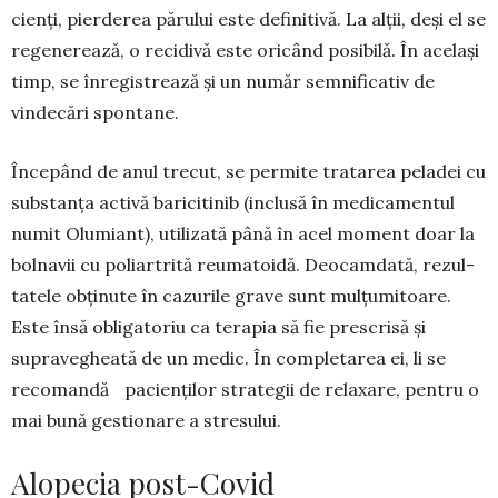
cienți, pierderea părului este defini­tivă. La alții, deși el se
rege­nerează, o recidivă este oricând posibilă. În ace­lași
timp, se înregistrează și un număr semnifi­cativ de
vindecări spontane.
Începând de anul trecut, se permite tratarea peladei cu
sub­stan­ța activă bariciti­nib (inclusă în me­dicamentul
numit Olumiant), utili­za­tă până în acel mo­ment doar la
bol­navii cu poliartrită reumatoidă. Deo­camdată, rezul­
ta­tele obținute în ca­zurile grave sunt mulțumitoare.
Este însă obli­gatoriu ca terapia să fie pre­scrisă și
supravegheată de un medic. În comple­tarea ei, li se
recomandă pacienților strategii de relaxare, pentru o
mai bună gestionare a stresului.
Alopecia post-Covid