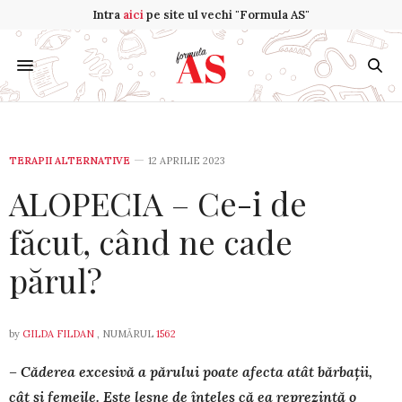
Intra
aici
pe site ul vechi "Formula AS"
TERAPII ALTERNATIVE
12 APRILIE 2023
ALOPECIA – Ce-i de
făcut, când ne cade
părul?
by
GILDA FILDAN
, NUMĂRUL
1562
– Căderea excesivă a părului poate afecta atât bărbații,
cât și femeile. Este lesne de înțeles că ea reprezintă o