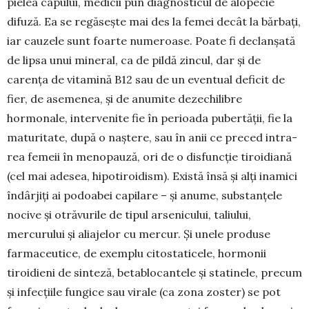
pielea capului, medicii pun diagnosticul de alopecie
difuză. Ea se regăsește mai des la fe­mei decât la bărbați,
iar cauzele sunt foarte nume­roase. Poate fi declanșată
de lipsa unui mineral, ca de pildă zincul, dar și de
carența de vitamină B12 sau de un eventual deficit de
fier, de ase­menea, și de anumite dezechilibre
hormonale, intervenite fie în perioada pubertății, fie la
matu­ritate, după o naș­tere, sau în anii ce preced intra­
rea femeii în meno­pauză, ori de o disfuncție tiroi­diană
(cel mai ade­sea, hipotiroidism). Există însă și alți inamici
în­dâr­jiți ai podoabei capilare – și anume, substanțele
nocive și otrăvurile de tipul arsenicului, taliului,
mercurului și aliajelor cu mercur. Și unele produse
farmaceutice, de exem­plu citostaticele, hormonii
tiroidieni de sinteză, beta­blocantele și statinele, pre­cum
și infecțiile fungice sau virale (ca zona zoster) se pot