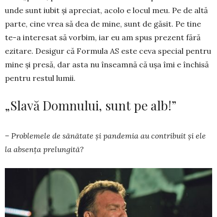
unde sunt iubit şi apre­ciat, acolo e locul meu. Pe de altă
parte, cine vrea să dea de mine, sunt de găsit. Pe tine
te-a interesat să vorbim, iar eu am spus pre­zent fără
ezitare. Desigur că Formula AS este ceva special pentru
mine şi presă, dar asta nu înseamnă că uşa îmi e închisă
pentru restul lumii.
„Slavă Domnului, sunt pe alb!”
– Problemele de sănătate şi pandemia au contribuit şi ele
la absenţa prelungită?