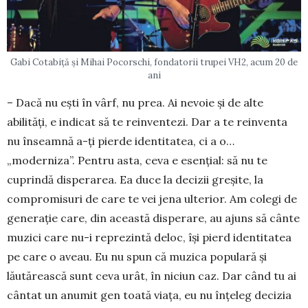
Gabi Cotabiță și Mihai Pocorschi, fondatorii trupei VH2, acum 20 de
ani
– Dacă nu eşti în vârf, nu prea. Ai nevoie şi de alte
abilităţi, e indicat să te reinventezi. Dar a te re­inventa
nu înseamnă a-ţi pierde identitatea, ci a o…
„moderniza”. Pentru asta, ceva e esenţial: să nu te
cuprindă disperarea. Ea duce la decizii greşite, la
compromisuri de care te vei jena ulterior. Am colegi de
generaţie care, din această disperare, au ajuns să cânte
muzici care nu-i reprezintă deloc, îşi pierd identitatea
pe care o aveau. Eu nu spun că muzica populară şi
lăutărească sunt ceva urât, în ni­ciun caz. Dar când tu ai
cântat un anumit gen toată viaţa, eu nu înţeleg decizia