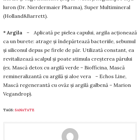
luron (Dr. Nierdermaier Pharma), Super Mul­ti­mineral
(Holland&Barrett).
* Argila
– Aplicată pe pielea capului, argila ac­­țio­nează
ca un burete: atrage și îndepărtează bac­teriile, sebumul
și siliconul depus pe firele de păr. Utilizată constant, ea
revitalizează scalpul și poa­te stimula creșterea părului
(ex. Mască detox cu argilă verde – Biofficina, Mască
remi­nera­lizantă cu argilă și aloe vera – Echos Line,
Mas­că rege­nerantă cu ovăz și argilă galbenă – Ma­rion
Ve­gandrop).
TAGS:
SANATATE