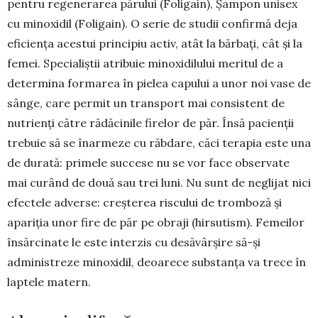
pentru regenerarea părului (Foligain), Șampon unisex
cu minoxidil (Foli­gain). O serie de studii confirmă deja
eficiența acestui principiu activ, atât la bărbați, cât și la
femei. Specialiștii atribuie minoxidilului meritul de a
determina formarea în pielea capului a unor noi vase de
sânge, care permit un transport mai consistent de
nutrienți către rădăcinile firelor de păr. Însă pacienții
trebuie să se înarmeze cu răbdare, căci terapia este una
de durată: primele succese nu se vor face observate
mai curând de două sau trei luni. Nu sunt de neglijat nici
efectele adverse: creșterea riscului de tromboză și
apariția unor fire de păr pe obraji (hirsutism). Femeilor
însărcinate le este interzis cu desăvârșire să-și
administreze minoxidil, deoarece substanța va trece în
laptele matern.