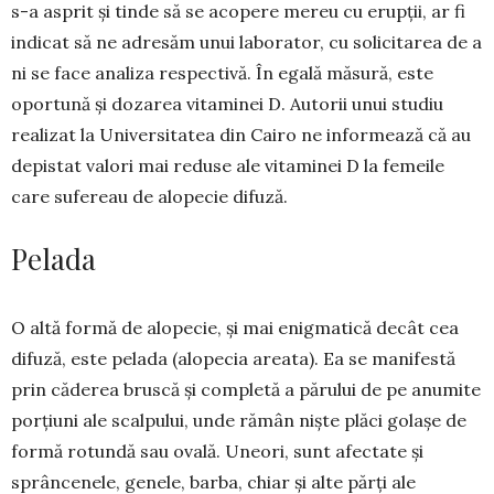
s-a asprit și tinde să se acopere mereu cu erupții, ar fi
indicat să ne adresăm unui laborator, cu solicitarea de a
ni se face analiza respec­tivă. În egală mă­sură, este
oportună și dozarea vitaminei D. Autorii unui studiu
rea­lizat la Universitatea din Cairo ne in­formează că au
depistat valori mai reduse ale vitaminei D la femeile
care sufereau de alopecie difuză.
Pelada
O altă formă de alopecie, și mai enig­matică decât cea
difuză, este pelada (alopecia areata). Ea se manifestă
prin căderea bruscă și completă a pă­rului de pe anu­mite
porțiuni ale scalpului, unde ră­mân niște plăci golașe de
formă rotundă sau ovală. Uneori, sunt afectate și
sprâncenele, ge­nele, barba, chiar și alte părți ale