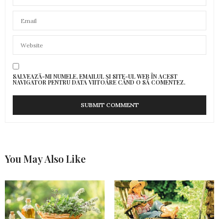
SALVEAZĂ-MI NUMELE, EMAILUL ȘI SITE-UL WEB ÎN ACEST
NAVIGATOR PENTRU DATA VIITOARE CÂND O SĂ COMENTEZ.
You May Also Like