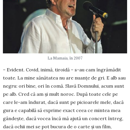
La Mamaia, în 2007
– Evident. Covid, inimă, tiroidă – s-au cam îngrămădit
toate. La mine sănătatea nu are nuanţe de gri. E alb sau
negru: ori bine, ori în comă. Slavă Domnului, acum sunt
pe alb. Cred că am şi mult noroc. După toate cele pe
care le-am îndurat, dacă sunt pe pi­cioarele mele, dacă
gura e capabilă să ex­prime exact ceea ce mintea mea
gândeşte, dacă vo­cea încă mă ajută un concert întreg,
dacă ochii mei se pot bucura de o carte şi un film,