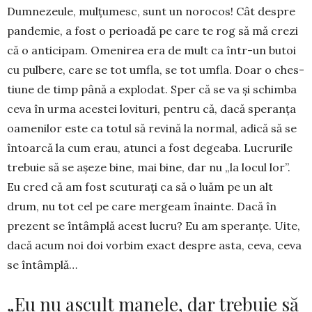
Dumnezeule, mul­ţumesc, sunt un norocos! Cât despre
pandemie, a fost o perioadă pe care te rog să mă crezi
că o an­ticipam. Omenirea era de mult ca într-un butoi
cu pul­bere, care se tot umfla, se tot umfla. Doar o ches­
tiune de timp până a explodat. Sper că se va şi schim­ba
ceva în urma aces­tei lovituri, pentru că, dacă speranţa
oamenilor este ca totul să revină la normal, adică să se
întoarcă la cum erau, atunci a fost de­geaba. Lucrurile
trebuie să se aşeze bine, mai bine, dar nu „la locul lor”.
Eu cred că am fost scu­turaţi ca să o luăm pe un alt
drum, nu tot cel pe care mergeam înainte. Dacă în
prezent se întâmplă acest lucru? Eu am speranţe. Ui­te,
dacă acum noi doi vorbim exact despre asta, ceva, ceva
se întâmplă…
„Eu nu ascult manele, dar trebuie să