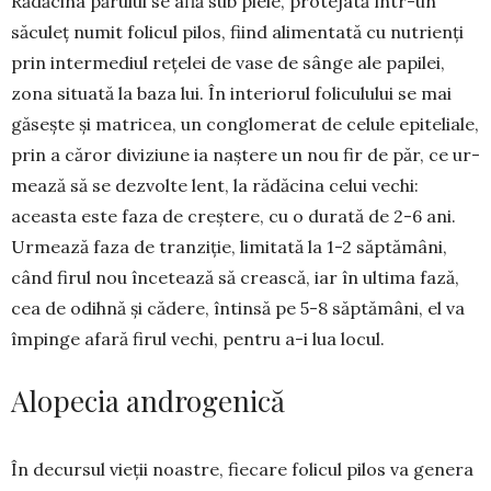
Rădăcina părului se află sub piele, protejată într-un
săculeț numit folicul pilos, fiind ali­men­tată cu nutrienți
prin intermediul rețelei de vase de sân­ge ale pa­pilei,
zona situată la baza lui. În interiorul folicu­lului se mai
găsește și matricea, un conglomerat de celule epiteliale,
prin a căror diviziune ia naștere un nou fir de păr, ce ur­
mează să se dezvolte lent, la rădăcina celui vechi:
aceasta este faza de creș­tere, cu o durată de 2-6 ani.
Urmează faza de tranziție, limitată la 1-2 săp­tămâni,
când firul nou încetează să crească, iar în ultima fază,
cea de odih­nă și cădere, întinsă pe 5-8 săp­tămâni, el va
împinge afară firul vechi, pentru a-i lua locul.
Alopecia androgenică
În decursul vieții noastre, fiecare folicul pilos va genera