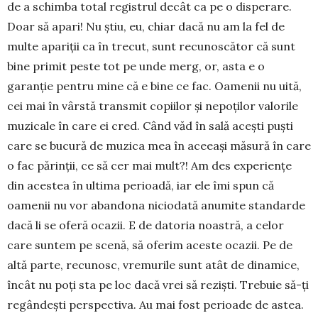
de a schimba total re­gistrul decât ca pe o disperare.
Doar să apari! Nu ştiu, eu, chiar dacă nu am la fel de
multe apariţii ca în trecut, sunt recunoscător că sunt
bine primit pes­te tot pe unde merg, or, asta e o
garanţie pentru mi­ne că e bine ce fac. Oamenii nu uită,
cei mai în vârs­­tă transmit copiilor şi nepoţilor valorile
muzi­cale în care ei cred. Când văd în sală aceşti puşti
care se bucură de muzica mea în aceeaşi măsură în care
o fac părinţii, ce să cer mai mult?! Am des experienţe
din acestea în ultima perioadă, iar ele îmi spun că
oamenii nu vor abandona niciodată anu­mite stan­darde
dacă li se oferă ocazii. E de datoria noastră, a celor
care suntem pe scenă, să oferim aceste oca­zii. Pe de
altă parte, recunosc, vremurile sunt atât de dinamice,
încât nu poţi sta pe loc dacă vrei să rezişti. Trebuie să-ţi
regândeşti pers­pectiva. Au mai fost perioade de astea.