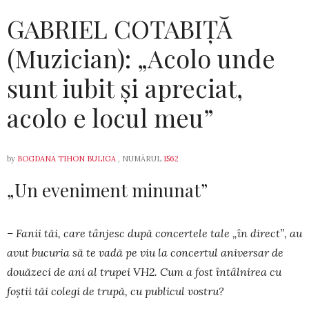
GABRIEL COTABIȚĂ
(Muzician): „Acolo unde
sunt iubit şi apreciat,
acolo e locul meu”
by
BOGDANA TIHON BULIGA
, NUMĂRUL
1562
„Un eveniment minunat”
– Fanii tăi, care tânjesc după concertele tale „în direct”, au
avut bucuria să te vadă pe viu la concertul aniversar de
douăzeci de ani al trupei VH2. Cum a fost întâlnirea cu
foştii tăi colegi de trupă, cu publicul vostru?