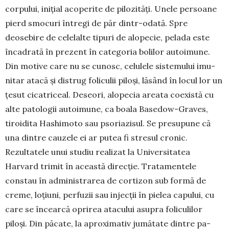
corpului, inițial acoperite de pilozități. Unele persoane
pierd smo­curi întregi de păr dintr-odată. Spre
deosebire de celelalte tipuri de alo­pecie, pelada este
înca­drată în prezent în cate­goria bolilor autoimune.
Din motive care nu se cunosc, celulele sistemului imu­
nitar atacă și dis­trug foliculii piloși, lăsând în locul lor un
țesut ci­ca­triceal. Deseori, alopecia areata coexistă cu
alte patologii autoimune, ca boala Basedow-Graves,
tiroidita Hashimoto sau psoriazisul. Se presupune că
una dintre cauzele ei ar putea fi stresul cronic.
Rezultatele unui stu­diu realizat la Universitatea
Harvard trimit în această direcție. Tratamentele
constau în adminis­trarea de corti­zon sub formă de
creme, loțiuni, perfuzii sau in­jecții în pielea capului, cu
care se încearcă oprirea atacului asupra foliculilor
piloși. Din păcate, la aproximativ jumă­tate dintre pa­