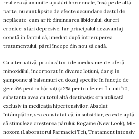
realizează anumite ajustări hormonale, însă pe de altă
parte, nu sunt lipsite de efecte secundare des­tul de
neplăcute, cum ar fi: diminuarea libi­doului, dureri
cronice, stări de­pre­sive. Iar principalul dezavantaj
constă în faptul că, imediat după întreruperea
tratamen­tului, părul începe din nou să cadă.
Ca alternativă, producătorii de medicamente oferă
minoxidilul, încorporat în diverse loțiuni, dar și în
șampoane și balsamuri cu dozaj specific în funcție de
gen: 5% pentru bărbați și 2% pentru femei. În anii ’70,
substanța avea cu totul altă des­tinație: era utilizată
exclusiv în medicația hi­per­tensivilor. Absolut
întâmplător, s-a con­statat că, în subsidiar, ea este aptă
să stimuleze creșterea părului: Rogaine (New Look), Mi­
noxom (La­boratorul Farmaciei Tei), Trata­ment intensiv