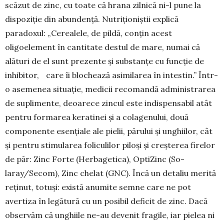
scăzut de zinc, cu toate că hrana zilnică ni-l pune la
dispoziție din abun­dență. Nutriționiștii explică
paradoxul: „Cerea­lele, de pildă, conțin acest
oligoelement în canti­tate destul de mare, numai că
alături de el sunt prezente și substanțe cu funcție de
inhi­bitor, care îi blochează asimilarea în intes­tin.” Într-
o ase­menea situație, medicii reco­mandă administrarea
de suplimente, deoarece zincul este indispensabil atât
pentru forma­rea ke­ra­tinei și a colagenului, două
compo­nente esențiale ale pielii, părului și un­ghiilor, cât
și pentru sti­mularea folicu­lilor piloși și creș­terea firelor
de păr: Zinc Forte (Herba­ge­tica), OptiZinc (So­
laray/Secom), Zinc chelat (GNC). Încă un detaliu merită
reținut, totuși: există anumite semne care ne pot
avertiza în legătură cu un posibil deficit de zinc. Dacă
observăm că unghiile ne-au deve­nit fragile, iar pielea ni