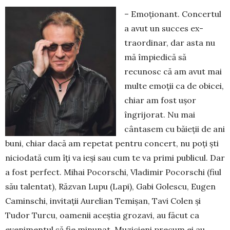
– Emoţionant. Concertul
a avut un succes ex­
traordinar, dar asta nu
mă împiedică să
recunosc că am avut mai
multe emoţii ca de obicei,
chiar am fost uşor
îngrijorat. Nu mai
cântasem cu băieţii de ani
buni, chiar dacă am repetat pentru concert, nu poţi şti
niciodată cum îţi va ieşi sau cum te va primi pu­blicul. Dar
a fost perfect. Mihai Pocorschi, Vla­dimir Pocorschi (fiul
său talentat), Răzvan Lupu (Lapi), Gabi Golescu, Eugen
Caminschi, invitaţii Aurelian Temişan, Tavi Colen şi
Tudor Turcu, oamenii aceş­tia grozavi, au făcut ca
evenimentul să fie minunat. Mu­zicieni precum ei au