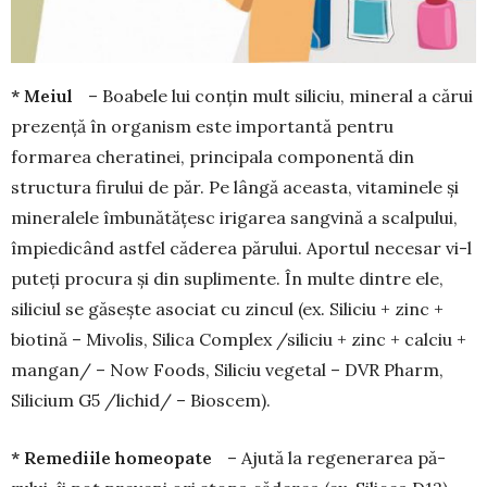
* Meiul
– Boabele lui conțin mult siliciu, mi­ne­­ral a cărui
prezență în organism este importantă pentru
formarea cheratinei, principala compo­nen­tă din
structura firului de păr. Pe lângă aceasta, vitaminele și
mineralele îmbunătățesc irigarea sangvină a scalpului,
împiedicând astfel căderea părului. Aportul necesar vi-l
puteți procura și din suplimente. În multe dintre ele,
siliciul se găsește asociat cu zincul (ex. Siliciu + zinc +
biotină – Mi­volis, Silica Complex /siliciu + zinc + calciu +
man­gan/ – Now Foods, Siliciu vegetal – DVR Pharm,
Silicium G5 /lichid/ – Bioscem).
* Remediile homeopate
– Ajută la rege­ne­­rarea pă­