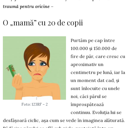
traumă pentru oricine –
O „mamă” cu 20 de copii
Purtăm pe cap între
100.000 și 150.000 de
fire de păr, care cresc cu
aproximativ un
centimetru pe lună, iar la
un moment dat cad, și
sunt înlo­cuite cu unele
noi, căci părul se
împrospătează
Foto: 123RF – 2
continuu. Evoluția lui se
desfășoară ciclic, așa cum se vede în imaginea alăturată.