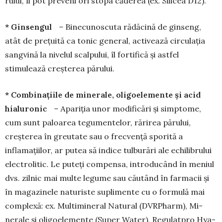
rului, îi pot preveni ori stopa căderea (ex. Si­li­cea D12).
* Ginsengul
– Binecunoscuta rădăcină de gin­­seng,
atât de prețuită ca tonic general, acti­vează circulația
sangvină la nivelul scalpului, îl fortifică și astfel
stimulează creșterea părului.
* Combinațiile de minerale, oligoele­men­­te și acid
hialuronic
– Apariția unor mo­di­ficări și simp­­tome,
cum sunt paloarea tegumen­telor, rări­rea părului,
creșterea în greutate sau o frecvență sporită a
inflamațiilor, ar putea să indice tulburări ale echilibrului
electrolitic. Le puteți compensa, introducând în meniul
dvs. zilnic mai multe le­gume sau căutând în farmacii și
în ma­ga­zinele naturiste suplimente cu o formulă mai
com­plexă: ex. Multimineral Natural (DVRPharm), Mi­
nerale și oligoelemente (Super Water), Re­gu­latpro Hya­