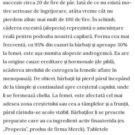
succesiv circa 20 de fire de păr. Iată de ce nu există mo­
tive serioase de îngrijorare, atâta vreme cât nu
pierdem zilnic mai mult de 100 de fire. În schimb,
căderea excesivă (alo­pecia) reprezintă o amenin­țare
reală pentru po­doa­ba noastră capilară. Forma cea mai
frecventă, cu 95% din cazuri la bărbați și aproape 30%
la femei, este așa-numita alopecie androgenică. Ea are
la origine cauze ereditare și hormonale (de pildă,
scăderea nivelului de estro­gen la femeile aflate în
menopauză). De obicei, bărbații își pierd părul începând
de la tâmple și continuând spre creștetul capului, unde
li se for­mează chelia. La femei, este afectată cel mai
ade­sea zona crește­tului sau cea a tâmplelor și a frun­ții,
părul rărin­du-se acolo vizibil. Bărbaților li se prescriu
pre­parate care au ca ingredient activ finasterida (ex.
„Propecia”, produs de firma Merck). Tabletele