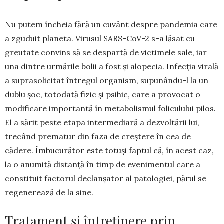
Nu putem încheia fără un cuvânt despre pandemia care
a zguduit planeta. Virusul SARS-CoV-2 s-a lăsat cu
greutate convins să se despartă de victimele sale, iar
una dintre urmările bolii a fost și alopecia. Infecția virală
a suprasolicitat întregul organism, supunându-l la un
dublu șoc, totodată fizic și psihic, care a provocat o
modifi­care importantă în metabolismul foliculului pilos.
El a sărit peste etapa intermediară a dezvoltării lui,
trecând prematur din faza de creștere în cea de
cădere. Îmbucurător este totuși faptul că, în acest caz,
la o anumită distanță în timp de eveni­mentul care a
constituit factorul declanșator al patologiei, părul se
regenerează de la sine.
Tratament și întreținere prin