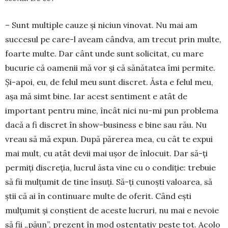
– Sunt multiple cauze şi niciun vinovat. Nu mai am
succesul pe care-l aveam când­va, am trecut prin multe,
foarte multe. Dar cânt unde sunt solicitat, cu mare
bucurie că oamenii mă vor şi că sănătatea îmi permite.
Și-apoi, eu, de felul meu sunt discret. Ăsta e felul meu,
aşa mă simt bine. Iar acest sen­timent e atât de
important pentru mine, încât nici nu-mi pun problema
dacă a fi discret în show-business e bine sau rău. Nu
vreau să mă expun. După părerea mea, cu cât te ex­pui
mai mult, cu atât devii mai uşor de înlo­cuit. Dar să-ţi
permiţi discreţia, lucrul ăsta vine cu o condiţie: trebuie
să fii mulţumit de tine însuţi. Să-ţi cunoşti valoarea, să
ştii că ai în continuare multe de oferit. Când eşti
mulţumit şi conştient de aceste lucruri, nu mai e nevoie
să fii „păun”, prezent în mod os­ten­tativ peste tot. Acolo