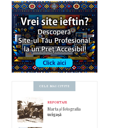
CELE MAI CITITE
REPORTAJE
Marta
și
fotografia
ucigașă