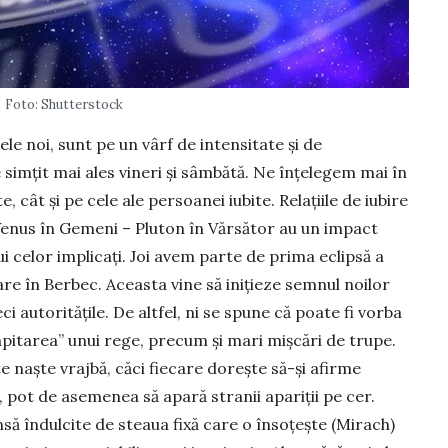
Foto: Shutterstock
cele noi, sunt pe un vârf de intensitate și de
 simțit mai ales vineri și sâmbătă. Ne înțelegem mai în
, cât și pe cele ale persoanei iubite. Relațiile de iubire
Venus în Gemeni – Pluton în Vărsător au un impact
i celor implicați. Joi avem parte de prima eclipsă a
re în Berbec. Aceasta vine să ini­țieze semnul noilor
eci autoritățile. De altfel, ni se spune că poate fi vorba
pi­ta­rea” unui rege, precum și mari mișcări de trupe.
e naște vrajbă, căci fiecare dorește să-și afirme
, pot de asemenea să apară stranii apariții pe cer.
nsă îndulcite de steaua fixă care o însoțește (Mi­rach)