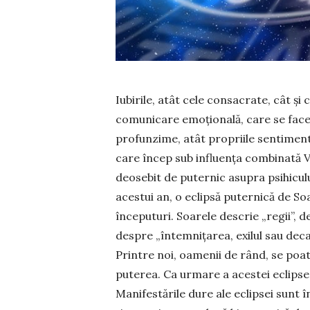
Iubirile, atât cele consacrate, cât și 
comunicare emo­țio­nală, care se face
profunzime, atât pro­priile sen­timente
care încep sub influența combinată 
deose­bit de puternic asupra psihiculu
acestui an, o eclipsă puternică de Soa
în­ceputuri. Soarele descrie „re­gii”, d
despre „întemnițarea, exilul sau deca
Prin­tre noi, oamenii de rând, se poat
puterea. Ca urmare a aces­tei eclipse
Manifestările dure ale eclipsei sunt î