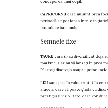
conceperea unui copil.
CAPRICORNII
care nu sunt prea focu
perioadă se pot lansa într-o inițiati
pot aduce bani mulți.
Semnele fixe:
TAURII
care și-au diversificat deja s
mai bine. Dar nu vă lansați în prea m
Păstrați discreția asupra persoanelor
LEII
sunt puși în valoare atât în cerc
afaceri, care vă poate ghida cu discre
prestigiu și vizibilitate, care vor du