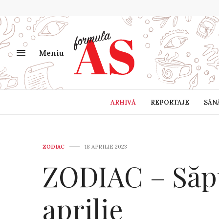
Meniu
ARHIVĂ
REPORTAJE
SĂN
ZODIAC
18 APRILIE 2023
ZODIAC – Săp
aprilie