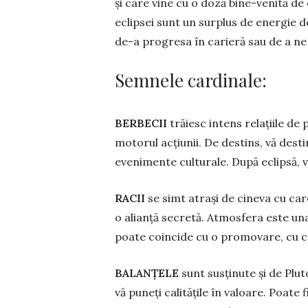
și care vine cu o doză bine-venită de o
eclipsei sunt un surplus de energie de
de-a progresa în ca­rieră sau de a ne 
Semnele cardinale:
BERBECII
trăiesc intens relațiile de p
motorul acțiunii. De des­­tins, vă dest
evenimente culturale. După eclipsă, vă 
RACII
se simt atrași de cineva cu car
o alianță secretă. Atmosfera este una
poate coincide cu o promovare, cu con­
BALANŢELE
sunt susținute și de Plut
vă puneți calitățile în valoare. Poate 