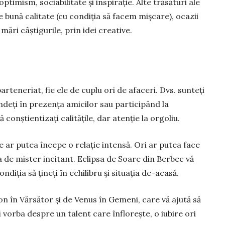
ptimism, sociabilitate și inspirație. Alte trăsături ale
 bună calitate (cu con­diția să facem mișcare), ocazii
mări câștigurile, prin idei creative.
ar­teneriat, fie ele de cuplu ori de afa­ceri. Dvs. sunteți
indeți în prezența amicilor sau parti­cipând la
con­știentizați calitățile, dar atenție la orgoliu.
e ar putea începe o relație intensă. Ori ar putea face
 de mister incitant. Eclipsa de Soare din Berbec vă
diția să țineți în echilibru și situația de-acasă.
on în Vărsător și de Venus în Gemeni, care vă ajută să
fi vorba despre un talent care înflorește, o iubire ori