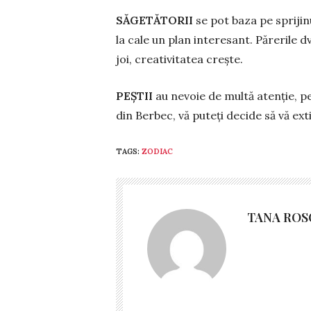
SĂGETĂTORII
se pot baza pe sprijin
la cale un plan interesant. Părerile 
joi, creativitatea crește.
PEŞTII
au nevoie de multă atenție, p
din Berbec, vă puteți decide să vă ext
TAGS:
ZODIAC
TANA ROS