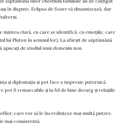
 de săptămână unor chestiuni familiale au de câștigat
rași în dispute. Eclipsa de Soare vă dinamizează, dar
al­terni.
­ze mintea clară, cu care se identifică, cu emoțiile, care
tul lui Pluton în semnul lor). La sfârșit de săptămână
 vă apucați de studiul unui domeniu nou.
ța și diplomația și pot face o impresie pu­ternică
e pot fi remarcabile și la fel de bine decurg și relațiile
­filor, care vor să le încredințeze mai multă putere.
ie mai consistentă.