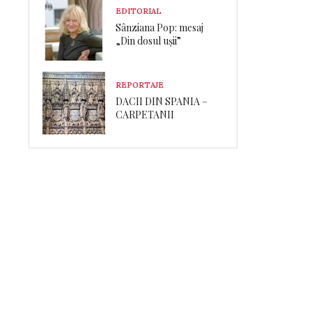
EDITORIAL
Sânziana Pop: mesaj
„Din dosul ușii”
REPORTAJE
DACII DIN SPANIA –
CARPETANII