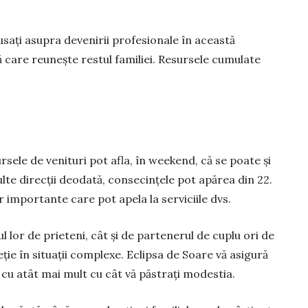
­sați asupra devenirii profesionale în aceas­tă
vă care reunește restul familiei. Resursele cumulate
ur­sele de venituri pot afla, în weekend, că se poate și
ulte direcții deodată, consecințele pot apărea din 22.
 importante care pot apela la serviciile dvs.
ul lor de prieteni, cât și de partenerul de cuplu ori de
ție în situații complexe. Eclipsa de Soare vă asigură
ra cu atât mai mult cu cât vă păstrați modestia.