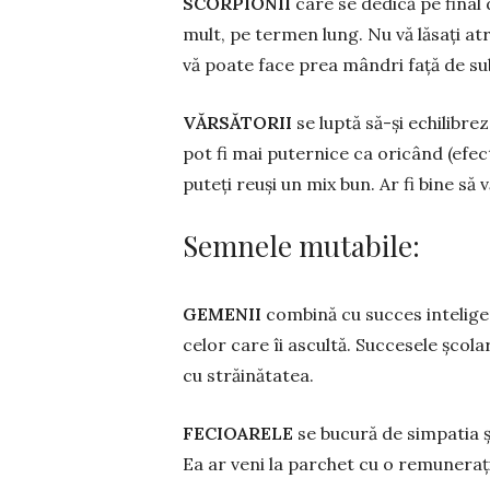
SCORPIONII
care se dedică pe final
mult, pe termen lung. Nu vă lăsați at
vă poate face prea mândri față de sub
VĂRSĂTORII
se luptă să-și echili­bre
pot fi mai puternice ca oricând (efec
puteți reuși un mix bun. Ar fi bine să
Semnele mutabile:
GEMENII
combină cu succes inteligen
celor care îi ascultă. Succesele școlar
cu străinătatea.
FECIOARELE
se bucură de simpatia șe
Ea ar veni la parchet cu o remu­neraț