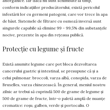
anorganice. Iar dacă nu sunt schimbate la timp,
conform indicațiilor producătorului, există pericolul
infestării lor cu germeni patogeni, care vor trece în apa
de băut. Sistemele de filtrare cu osmoză inversă sunt
singurele capabile să elimine 99 – 99,5% din substanțele
nocive, prezente în apa din rețeaua publică.
Protecție cu legume și fructe
Există anumite legume care pot bloca dez­voltarea
cancerului gastric și intestinal, se pre­su­pune că și a
celui pulmonar: broccoli, varza albă, conopida, varza de
Bruxelles, varza chinezească. În general, meniul nostru
zilnic ar trebui să cuprindă 500 de grame de legume și
500 de grame de fructe, într-o paletă amplă de nuanțe
cromatice: roșu, galben, verde și por­tocaliu. O