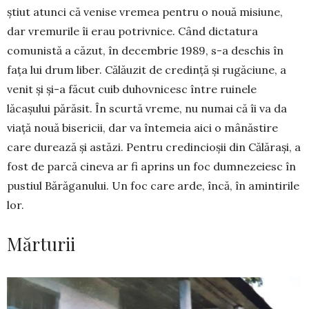
știut atunci că venise vremea pentru o nouă misiu­ne,
dar vremurile îi erau potrivnice. Când dictatura
comunistă a căzut, în decembrie 1989, s-a deschis în
fața lui drum liber. Călăuzit de credință și rugă­ciune, a
venit și și-a făcut cuib duhovnicesc între ruinele
lăcașului părăsit. În scurtă vreme, nu numai că îi va da
viață nouă bisericii, dar va întemeia aici o mânăstire
care durează și astăzi. Pentru credin­cioșii din Călărași, a
fost de parcă cineva ar fi aprins un foc dumnezeiesc în
pustiul Bărăganului. Un foc care arde, încă, în amintirile
lor.
Mărturii