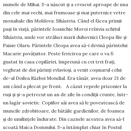
numele de Mihai. S-a născut și a crescut aproape de una
din cele mai vechi, mai frumoase și mai puternice vetre
monahale din Mol­dova: Sihăstria. Când el făcea primii
pași în viață, părintele Ioanichie Moroi reîn­via schitul
Sihăstria, unde vor străluci marii duhovnici Cleopa Ilie și
Paisie Olaru. Părintele Cleopa avea să-i devină părintelui
Macarie povă­țuitor. Peste fericirea pe care o va fi
gustat în casa copilăriei, împre­ună cu cei trei frați,
vegheat de doi părinți evlavioși, a venit coș­marul celui
de-al Doilea Război Mon­dial. Era tânăr, avea doar 21 de
ani când a plecat pe front. A căzut repede prizonier la
ruși și și-a petrecut un an de zile în condiții crunte, într-
un lagăr sovietic. Co­piilor săi avea să le poves­tească de
muncile zdrobitoare, de bătăile gardienilor, de foamea
și de umi­lințele îndurate. Din caznele aces­tea avea să-l
scoată Maica Dom­nului. S-a întâmplat chiar în Postul