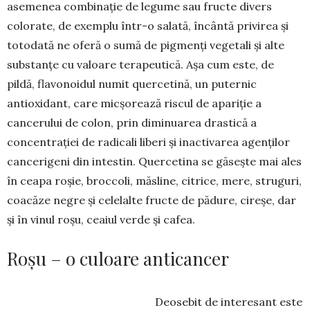
asemenea combinație de legume sau fructe divers
colorate, de exemplu într-o salată, încântă privirea și
totodată ne oferă o sumă de pig­menți vegetali și alte
substanțe cu valoare terapeu­tică. Așa cum este, de
pildă, flavonoidul numit quercetină, un puternic
antioxidant, care micșo­rează riscul de apa­riție a
cancerului de colon, prin diminuarea dras­tică a
concentrației de radicali liberi și inacti­varea agenților
cancerigeni din intestin. Quercetina se găsește mai ales
în ceapa roșie, broc­coli, măs­line, citrice, mere, struguri,
coacăze negre și cele­lalte fructe de pădure, cireșe, dar
și în vinul roșu, ceaiul verde și cafea.
Roșu – o culoare anticancer
Deosebit de interesant este