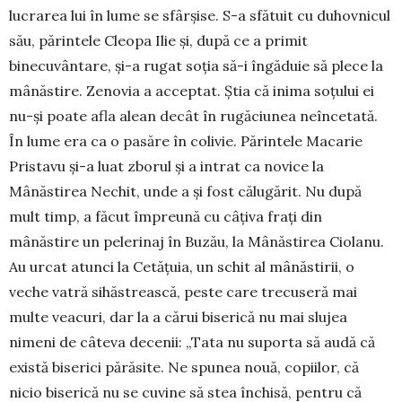
lucrarea lui în lume se sfârșise. S-a sfătuit cu duhovnicul
său, părintele Cleopa Ilie și, după ce a primit
binecuvântare, și-a rugat soția să-i îngăduie să plece la
mânăstire. Zenovia a acceptat. Știa că inima soțului ei
nu-și poate afla alean decât în rugă­ciunea neîncetată.
În lume era ca o pasăre în colivie. Părintele Macarie
Pristavu și-a luat zborul și a intrat ca novice la
Mânăstirea Nechit, unde a și fost călu­gărit. Nu după
mult timp, a făcut împreună cu câți­va frați din
mânăstire un pelerinaj în Buzău, la Mânăstirea Ciolanu.
Au urcat atunci la Cetățuia, un schit al mânăstirii, o
veche vatră sihăstrească, peste care trecuseră mai
multe veacuri, dar la a cărui biserică nu mai slujea
nimeni de câteva decenii: „Tata nu suporta să audă că
există biserici pără­site. Ne spunea nouă, copiilor, că
nicio biserică nu se cuvine să stea închisă, pentru că