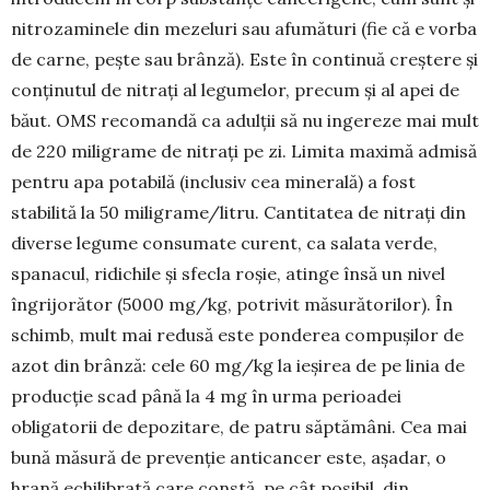
nitrozaminele din mezeluri sau afumături (fie că e vorba
de carne, pește sau brânză). Este în continuă creștere și
conținutul de nitrați al legu­melor, precum și al apei de
băut. OMS recomandă ca adulții să nu ingereze mai mult
de 220 miligrame de nitrați pe zi. Limita maximă admisă
pentru apa potabilă (inclusiv cea minerală) a fost
stabilită la 50 miligrame/litru. Cantitatea de nitrați din
diverse legume consumate curent, ca salata verde,
spa­nacul, ridichile și sfecla roșie, atinge însă un nivel
îngrijorător (5000 mg/kg, potrivit măsurătorilor). În
schimb, mult mai redusă este ponderea compu­șilor de
azot din brânză: cele 60 mg/kg la ieșirea de pe linia de
producție scad până la 4 mg în urma pe­rioadei
obligatorii de depozitare, de patru săptă­mâni. Cea mai
bună măsură de prevenție anticancer este, așadar, o
hrană echilibrată care constă, pe cât posibil, din