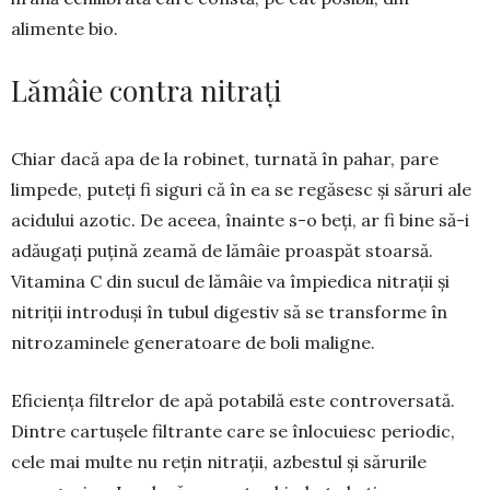
alimente bio.
Lămâie contra nitrați
Chiar dacă apa de la robinet, turnată în pahar, pare
limpede, puteți fi siguri că în ea se re­găsesc și săruri ale
acidului azo­tic. De aceea, înainte s-o beți, ar fi bine să-i
adăugați puțină zeamă de lămâie proaspăt stoarsă.
Vitamina C din sucul de lămâie va împiedica nitrații și
nitriții introduși în tubul di­gestiv să se trans­forme în
nitroza­mi­nele generatoare de boli maligne.
Eficiența filtrelor de apă potabilă este con­tro­versată.
Dintre cartușele filtrante care se înlocuiesc periodic,
cele mai multe nu rețin nitrații, azbestul și sărurile