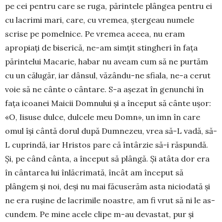
pe cei pentru care se ruga, pă­rintele plângea pentru ei
cu lacrimi mari, care, cu vremea, ștergeau numele
scrise pe pomelnice. Pe vremea aceea, nu eram
apropiați de biserică, ne-am simțit stingheri în fața
părin­telui Macarie, habar nu aveam cum să ne purtăm
cu un călugăr, iar dânsul, vă­zându-ne sfiala, ne-a cerut
voie să ne cânte o cântare. S-a așezat în genunchi în
fața icoa­nei Maicii Dom­nului și a început să cânte ușor:
«O, Iisuse dulce, dul­cele meu Domn», un imn în care
omul își cântă dorul după Dumnezeu, vrea să-L vadă, să-
L cuprindă, iar Hris­tos pare că întârzie să-i răspundă.
Și, pe când cânta, a început să plân­gă. Și atâta dor era
în cântarea lui înlăcrimată, încât am început să
plângem și noi, deși nu mai făcuserăm asta niciodată și
ne era rușine de lacrimile noastre, am fi vrut să ni le as­
cun­dem. Pe mine acele clipe m-au devastat, pur și