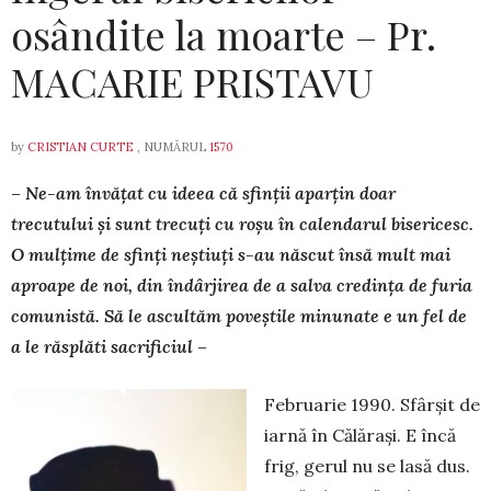
osândite la moarte – Pr.
MACARIE PRISTAVU
by
CRISTIAN CURTE
, NUMĂRUL
1570
– Ne-am învățat cu ideea că sfinții aparțin doar
trecutului și sunt trecuți cu roșu în calendarul bisericesc.
O mulțime de sfinți neștiuți s-au născut însă mult mai
aproape de noi, din îndârjirea de a salva credința de furia
comunistă. Să le ascultăm poveștile minunate e un fel de
a le răsplăti sacrificiul –
Februarie 1990. Sfârșit de
iarnă în Călărași. E încă
frig, gerul nu se lasă dus.