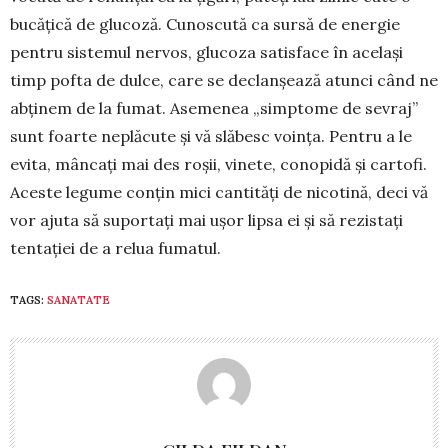
bucățică de glucoză. Cu­noscută ca sursă de energie
pentru sistemul nervos, glu­coza satisface în același
timp pofta de dulce, care se declanșează atunci când ne
abținem de la fu­mat. Ase­menea „simptome de se­vraj”
sunt foar­te neplăcute și vă slă­besc voința. Pentru a le
evita, mân­cați mai des roșii, vinete, conopidă și cartofi.
Aceste legume conțin mici cantități de nico­tină, deci vă
vor ajuta să suportați mai ușor lipsa ei și să rezistați
tentației de a relua fumatul.
TAGS:
SANATATE