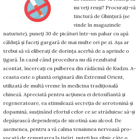
nu veți reuși? Procurați-vă
tinctură de Ghințură (se
vinde în ma­gazinele
naturiste), puneți 30 de picături într-un pahar cu apă
călduță și faceți gargară de mai multe ori pe zi. Așa ar
trebui să vă eliberați de dorința acerbă de a aprinde o
țigară. În cazul când proce­dura nu dă rezultatul
scontat, încer­cați cu pulberea din rădă­cină de Kudzu. A­
ceasta este o plantă originară din Extremul Orient,
utilizată de multă vreme în me­dicina tradițională
chineză. Apreciată pentru acțiu­nea ei detoxifiantă și
regeneratoare, ea stimulează secreția de serotonină și
dopamină, susținând efortul celor ce se străduiesc să-și
de­pășească dependența de nicotină sau alcool. De
aseme­nea, pentru a vă calma tensiunea nervoasă pro­
vocată de renunțarea la țigări, puteți lua zilnic câte o