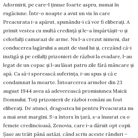
Adormirii, pe care-l ținuse foarte aspru, numai în
rugăciune. Într-o noapte a avut un vis în care
Preacurata i-a apărut, spunându-i că vor fi eliberați. A
primit vestea cu multă credință și le-a împăr­tășit-o și
celorlalți camarazi de ar­me. Nu l-a crezut nimeni, dar
con­ducerea lagă­rului a auzit de visul lui și, crezând că-i
instigă și pe ceilalți prizonieri de război la evadare, l-au
legat de un copac și l-au lăsat patru zile fără mâncare și
apă. Ca să-i sporească suferința, i-au spus și că e
condamnat la moarte. Întoarcerea armelor din 23
august 1944 avea să adeverească promisiunea Maicii
Domnului. Toți prizonierii de război români au fost
eliberați. De atunci, dragostea lui pentru Preacurata nu
a mai avut margini. S-a întors în țară, s-a însurat cu o
femeie credincioasă, Zenovia, care i-a dăruit opt copii.
Șase au trăit până astăzi, când scriu aceste rânduri –