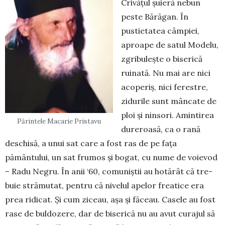
Crivățul șuieră nebun
peste Bărăgan. În
pustietatea câmpiei,
aproape de satul Modelu,
zgribulește o biserică
ruinată. Nu mai are nici
acoperiș, nici ferestre,
zidurile sunt mâncate de
ploi și ninsori. Amin­tirea
Părintele Macarie Pristavu
dureroasă, ca o rană
deschisă, a unui sat care a fost ras de pe fața
pământului, un sat frumos și bogat, cu nume de voievod
– Radu Negru. În anii ‘60, comuniștii au hotărât că tre­
buie strămutat, pentru că nivelul apelor freatice era
prea ridicat. Și cum ziceau, așa și făceau. Casele au fost
rase de buldozere, dar de biserică nu au avut curajul să