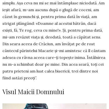
simplu. Așa ceva nu mi se mai întâmplase niciodată. Am
ieșit afară, m-am as­cuns după o glugă de co­ceni, am
căzut în genunchi și, pentru prima dată în viață, am
strigat plângând: «Doamne al acestui bă­trân, dacă
exiști, fă, Te rog, ceva cu mine!». Și, pentru prima dată,
mi-am revăzut viața și, deodată, toată a căpătat sens.
Din seara aceea de Crăciun, am învă­țat pe de rost
cântecul pă­rintelui Macarie și-mi amintesc că îl cântam
ade­sea cu râvna aceea care-ți topește inima. Întâlnirea
nu m-a schimbat doar pe mine. Din acea seară, toți cei
patru prieteni am luat calea bisericii, trei dintre noi
fiind astăzi preoți”.
Visul Maicii Domnului