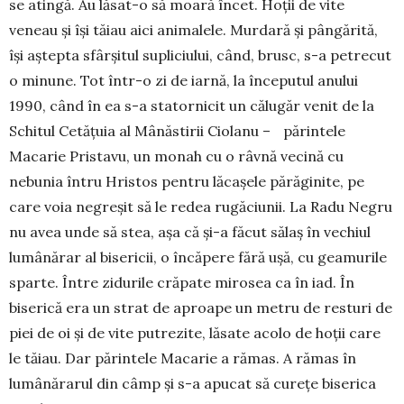
se atingă. Au lăsat-o să moară încet. Hoții de vite
veneau și își tăiau aici animalele. Murdară și pân­gărită,
își aștepta sfârșitul supli­ciului, când, brusc, s-a petrecut
o minune. Tot într-o zi de iarnă, la începutul anului
1990, când în ea s-a statornicit un călugăr venit de la
Schitul Cetățuia al Mânăstirii Ciolanu – părintele
Macarie Pris­ta­vu, un monah cu o râvnă vecină cu
nebunia întru Hristos pentru lăcașele părăginite, pe
care voia negreșit să le redea rugăciunii. La Radu Negru
nu avea unde să stea, așa că și-a făcut sălaș în vechiul
lumânărar al bisericii, o încăpere fără ușă, cu gea­murile
sparte. Între zidurile crăpate mi­rosea ca în iad. În
biserică era un strat de aproape un metru de resturi de
piei de oi și de vite putrezite, lăsate acolo de hoții care
le tăiau. Dar părin­tele Macarie a ră­mas. A rămas în
lumânărarul din câmp și s-a apucat să curețe biserica