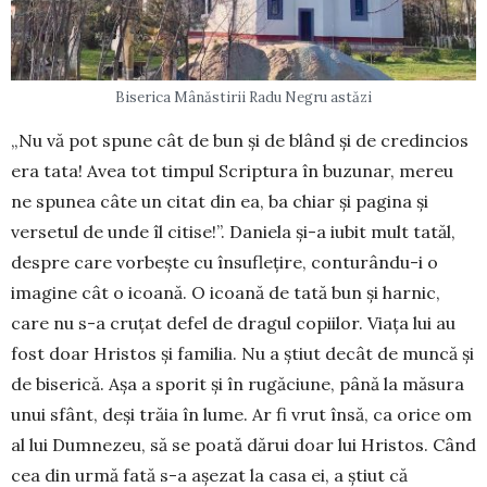
Biserica Mânăstirii Radu Negru astăzi
„Nu vă pot spune cât de bun și de blând și de credincios
era tata! Avea tot timpul Scriptura în buzunar, mereu
ne spunea câte un citat din ea, ba chiar și pagina și
versetul de unde îl citise!”. Da­niela și-a iubit mult tatăl,
despre care vorbește cu însuflețire, conturându-i o
imagine cât o icoană. O icoană de tată bun și harnic,
care nu s-a cruțat defel de dragul copiilor. Viața lui au
fost doar Hristos și familia. Nu a știut decât de muncă și
de biserică. Așa a sporit și în rugăciune, până la măsura
unui sfânt, deși trăia în lume. Ar fi vrut însă, ca orice om
al lui Dumnezeu, să se poată dărui doar lui Hristos. Când
cea din urmă fată s-a așezat la casa ei, a știut că