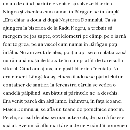
un an de când părintele venise să sal­veze biserica.
Ningea și viscolea cum numai în Bărăgan se întâmplă.
„Era chiar a doua zi după Nașterea Domnului. Ca să
ajungem la biserica de la Radu Negru, a trebuit să
mergem pe jos șapte, opt kilometri pe câmp, pe o iarnă
foarte grea, pe un viscol cum numai în Bărăgan poți
întâlni. Nu am avut de ales, poliția oprise circulația ca să
nu rămână mași­nile blocate în câmp, atât de tare sufla
viforul. Când am ajuns, am găsit biserica încuiată. Nu
era nimeni. Lângă locaș, cineva îi adusese părintelui un
container de șantier, la fereastra căruia se vedea o
candelă pâlpâind. Am bătut și părintele ne-a des­chis.
Era venit parcă din altă lume. Înăuntru, în fața icoa­nei
Maicii Domnului, se afla un teanc de pomelnice enorm.
Pe ele, scrisul de abia se mai putea citi, de parcă fusese
spălat. Aveam să aflu mai târziu de ce – când îi pomenea