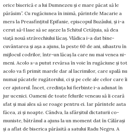
orice biserică e a lui Dumnezeu și e mare păcat să le
părăsim”. Cu rugăciunea în inimă, părintele Macarie a
mers la Preasfințitul Epifanie, episcopul Buzăului, și i-a
cerut să-l lase să se așeze la Schitul Cetățuia, să dea
viață nouă străvechiului lăcaș. Vlă­dica i-a dat bine­
cuvântarea și așa a ajuns, la peste 60 de ani, sihastru în
mijlocul co­drilor, într-un lăcaș la care nu mai venea ni­
meni. Acolo s-a pu­tut revărsa în voie în rugă­ciune și tot
acolo va fi primit marele dar al lacri­milor, care spală nu
nu­mai păcatele ru­gătorului, ci și pe cele ale celor care îi
cer ajutorul. În­cet, cre­dința lui fierbinte i-a adu­nat în
jur ucenici. Oameni de toate felurile veneau să îi ceară
sfat și mai ales să se roage pentru ei. Iar părintele asta
făcea, zi și noapte. Când­va, la sfârșitul dictaturii co­
muniste, bătrânul a ajuns la un moment dat în Călărași
și a aflat de biserica părăsită a satului Radu Negru. A