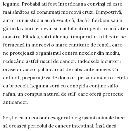
legume. Probabil ați fost întot­deauna convinși că este
mai sănătos să consumați morcovii cruzi. Dim­potrivă,
autorii unui studiu au dovedit că, dacă îi fierbem sau îi
gătim la aburi, ei devin și mai folo­sitori pentru sănătatea
noastră. Fiindcă, sub influen­ța temperaturii ridicate, se
formează în morcovi o mare cantitate de fenoli, care
ne protejează orga­nismul contra noxelor din mediu,
reducând astfel riscul de cancer. Îndeosebi locuitorii
orașelor au corpul încărcat de substanțe nocive. Ca
anti­dot, preparați-vă de două ori pe săptămână o re­țetă
cu broccoli. Leguma soră cu conopida con­ține sulfo­
rafan, un com­pus natural de sulf, care oferă pro­tecție
anticancer.
Se știe că un consum exagerat de grăsimi ani­male face
să crească peri­colul de cancer intestinal. Însă dacă