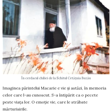
În cerdacul chiliei de la Schitul Cetățuia Buzău
Imaginea părintelui Ma­carie e vie și astăzi, în memo­ria
celor care l-au cunoscut. S-a întipărit ca o pecete
peste viața lor. O emoție vie, care le străbate
mărturisirile.