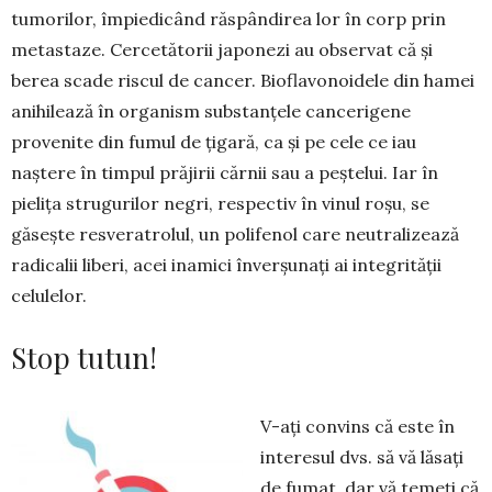
tu­morilor, împiedicând răs­pândirea lor în corp prin
meta­staze. Cer­cetătorii japonezi au observat că și
berea scade ris­cul de cancer. Biofla­vonoidele din hamei
ani­hilează în orga­nism sub­stanțele cancerigene
provenite din fumul de țigară, ca și pe cele ce iau
naștere în tim­pul prăjirii cărnii sau a peș­telui. Iar în
pielița strugurilor negri, respectiv în vinul roșu, se
găsește resveratrolul, un polifenol care neu­tralizează
radicalii liberi, acei inamici în­verșunați ai integrității
celulelor.
Stop tutun!
V-ați convins că este în
interesul dvs. să vă lăsați
de fumat, dar vă temeți că