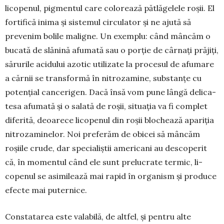
licope­nul, pigmentul care colorează pătlă­ge­lele roșii. El
fortifică inima și sistemul circulator și ne ajută să
prevenim bolile maligne. Un exemplu: când mâncăm o
bucată de slănină afumată sau o porție de cârnați prăjiți,
sărurile acidului azotic utili­zate la procesul de afu­mare
a cărnii se transformă în nitro­zamine, substanțe cu
potențial cance­rigen. Dacă însă vom pune lângă delica­
tesa afumată și o salată de roșii, situația va fi com­plet
diferită, deoarece lico­penul din roșii blochează apariția
nitroza­mi­nelor. Noi preferăm de obicei să mâncăm
roșiile crude, dar specialiștii americani au descoperit
că, în mo­mentul când ele sunt prelucrate ter­mic, li­
copenul se asimilează mai rapid în organism și produce
efecte mai puternice.
Constatarea este valabilă, de altfel, și pentru alte