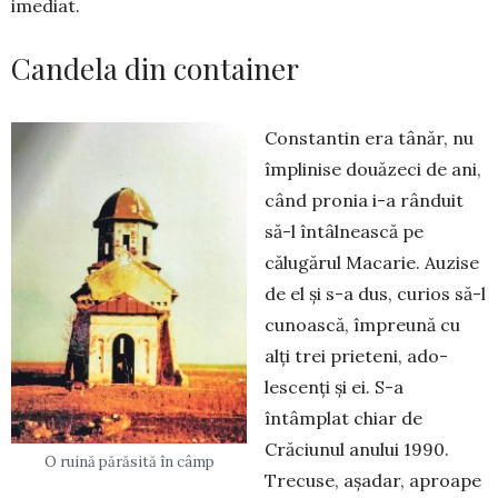
imediat.
Candela din container
Constantin era tânăr, nu
îm­plinise douăzeci de ani,
când pronia i-a rânduit
să-l întâlnească pe
călugărul Macarie. Auzise
de el și s-a dus, curios să-l
cu­noas­­că, împreună cu
alți trei prieteni, ado­
lescenți și ei. S-a
întâmplat chiar de
Crăciunul anului 1990.
O ruină părăsită în câmp
Trecuse, așadar, aproape