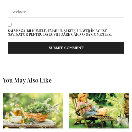
SALVEAZĂ-MI NUMELE, EMAILUL ȘI SITE-UL WEB ÎN ACEST
NAVIGATOR PENTRU DATA VIITOARE CÂND O SĂ COMENTEZ.
You May Also Like