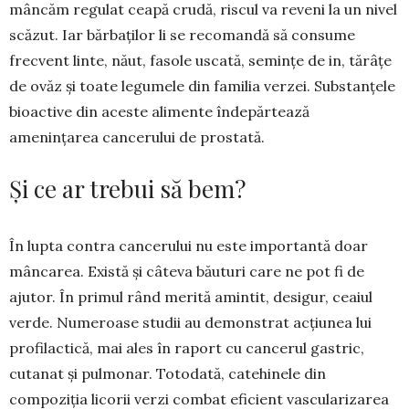
mâncăm regulat ceapă crudă, riscul va re­veni la un nivel
scăzut. Iar băr­baților li se reco­man­dă să consu­me
frecvent linte, năut, fasole uscată, semințe de in, tărâțe
de ovăz și toate legumele din familia verzei. Substanțele
bioactive din aceste alimente îndepărtează
amenințarea cancerului de prostată.
Și ce ar trebui să bem?
În lupta contra cancerului nu este importantă doar
mâncarea. Există și câteva băuturi care ne pot fi de
ajutor. În primul rând merită amintit, desigur, ceaiul
verde. Numeroase studii au demonstrat ac­țiunea lui
profilactică, mai ales în raport cu cance­rul gastric,
cutanat și pulmonar. Totodată, catehi­nele din
compoziția licorii verzi combat eficient vas­cula­ri­zarea