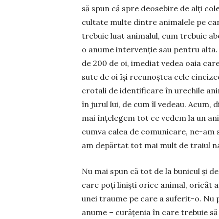
să spun că spre deosebire de alți col
cultate multe dintre animalele pe ca
trebuie luat ani­malul, cum trebuie abo
o anume inter­ven­ție sau pentru alta
de 200 de oi, imediat vedea oaia care 
sute de oi își recu­noștea cele cincize
crotali de identificare în urechile ani
în jurul lui, de cum îl vedeau. Acum, 
mai înțelegem tot ce vedem la un ani
cumva calea de comunicare, ne-am săl
am de­părtat tot mai mult de traiul n
Nu mai spun că tot de la bunicul și d
care poți liniști orice animal, oricât a
unei traume pe care a suferit-o. Nu po
anume – curățenia în care trebuie să a