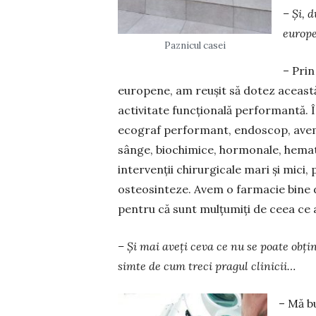
– Și, d
europ
Paznicul casei
– Prin
europene, am re­ușit să dotez această
activi­tate funcțională performantă. 
ecograf performant, en­doscop, avem
sânge, biochimice, hormonale, he­ma­
intervenții chirurgicale mari și mici, 
osteo­sin­teze. Avem o farmacie bine 
pentru că sunt mul­țumiți de ceea ce a
– Și mai aveți ceva ce nu se poate obț
simte de cum treci pragul clinicii…
– Mă bu