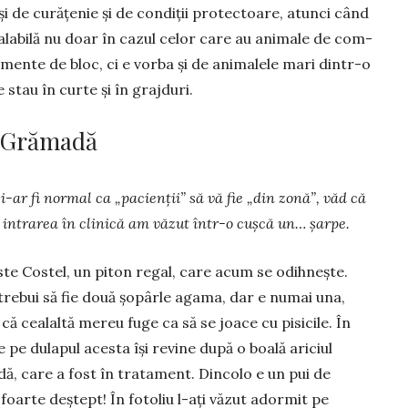
și de curățenie și de condiții protectoare, atunci când
valabilă nu doar în cazul celor care au animale de com­
­tamente de bloc, ci e vorba și de animalele mari dintr-o
stau în curte și în grajduri.
ul Grămadă
și-ar fi normal ca „pacienții” să vă fie „din zonă”, văd că
a intrarea în clinică am văzut într-o cușcă un… șarpe.
ste Costel, un piton regal, care acum se odihnește.
 trebui să fie două șopârle agama, dar e numai una,
 că cealaltă mereu fuge ca să se joace cu pisicile. În
e pe dulapul acesta își revine după o boală ariciul
, care a fost în tratament. Dincolo e un pui de
 foarte deș­tept! În fotoliu l-ați văzut adormit pe