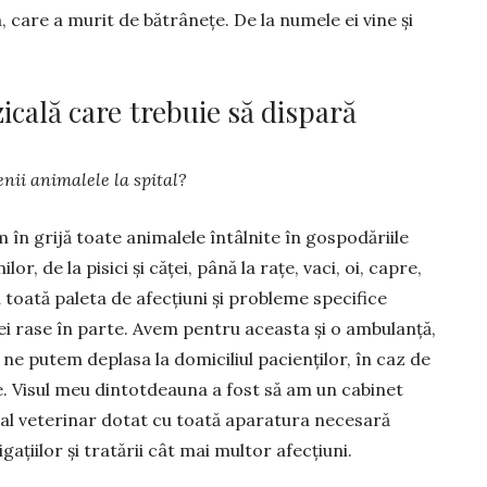
 care a mu­rit de bătrânețe. De la numele ei vine și
zicală care trebuie să dispară
enii ani­malele la spital?
 în grijă toate animalele întâlnite în gos­podăriile
lor, de la pisici și căței, până la rațe, vaci, oi, capre,
u toată paleta de afecțiuni și probleme specifice
ei rase în parte. Avem pentru aceasta și o ambulanță,
 ne putem deplasa la domiciliul pacienților, în caz de
. Visul meu dintotdeauna a fost să am un cabinet
al veterinar dotat cu toată aparatura necesară
igațiilor și tratării cât mai multor afecțiuni.