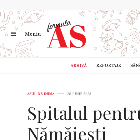
Meniu
ARHIVĂ
REPORTAJE
SĂN
ASUL DE INIMĂ
28 IUNIE 2023
Spitalul pent
Nămăiești