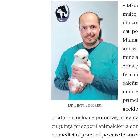
– M-am
multe 
din zo
cai, po
Mama a
am avu
mine a
zonă p
felul d
salcâm
munte,
primel
Dr. Silviu Soceanu
accide
odată, cu mijloace pri­mi­tive, a rezo
cu știința priceperii animalelor, a com
de medicină practică pe care le-am v