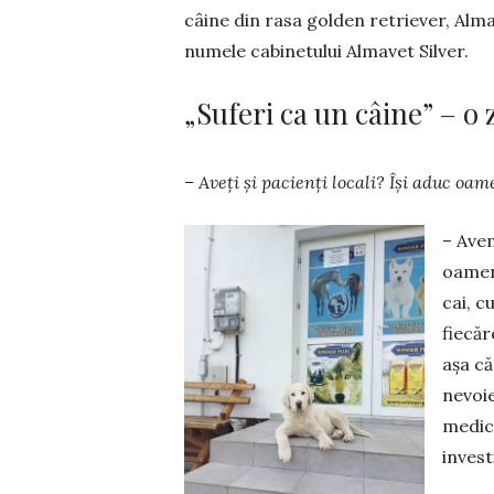
câine din rasa golden retriever, Alma,
numele ca­binetului Almavet Silver.
„Suferi ca un câine” – o 
– Aveți și pacienți locali? Își aduc oam
– Avem
oameni
cai, c
fiecăr
așa că
nevoie
medic
invest