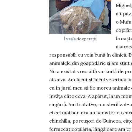
Miguel,
alt paz
o Mufas
copilăr
broaște
În sala de operații
asurzea
responsabili cu voia bună în clinică
animalele din gospodărie și am știut
Nu a existat vreo altă variantă de p
altceva. Am făcut și liceul veterinar î
ca în jurul meu să fie mereu animale c
învăța câte ceva. A apărut, la un momen
singură. Am tratat-o, am sterilizat-o 
ei cel mai bun era un hamster cu care
chinchilla, porcușori de Guineea, cățe
fermecat copilăria, lângă care am cre