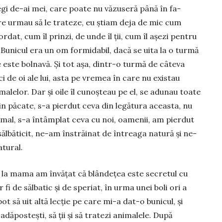
egi de-ai mei, care poate nu văzuseră până în fa­
re urmau să le trateze, eu știam deja de mic cum
rdat, cum îl prinzi, de unde îl ții, cum îl așezi pentru
. Bunicul era un om formidabil, dacă se uita la o turmă
este bol­na­vă. Și tot așa, dintr-o turmă de câteva
ci de oi ale lui, asta pe vremea în care nu existau
­malelor. Dar și oile îl cunoșteau pe el, se adunau toate
din păcate, s-a pierdut ceva din legătura aceasta, nu
mal, s-a în­tâmplat ceva cu noi, oamenii, am pierdut
băticit, ne-am în­stră­inat de întreaga natură și ne-
atural.
e la mama am învățat că blândețea este se­cretul cu
r fi de sălbatic și de speriat, în urma unei boli ori a
t să uit altă lecție pe care mi-a dat-o bunicul, și
dăpostești, să ții și să tratezi animalele. După