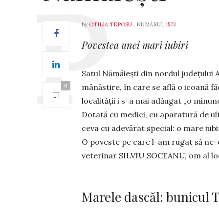
by
OTILIA TEPOSU
, NUMĂRUL
1573
Povestea unei mari iubiri
Satul Nămăiești din nordul județului A
mânăstire, în care se află o icoană fă
0
localității i s-a mai adăugat „o minu
Dotată cu medici, cu apa­ra­tură de u
ceva cu ade­vărat spe­cial: o mare iub
O poveste pe care l-am ru­gat să ne-o
veterinar SILVIU SO­CE
Marele dascăl: bunicul 