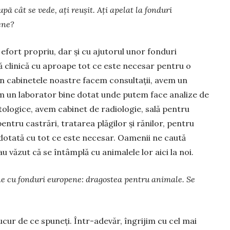
upă cât se vede, ați reușit. Ați apelat la fonduri
ene?
 efort propriu, dar și cu ajutorul unor fon­duri
 cli­nică cu aproape tot ce este ne­cesar pentru o
În cabinetele noastre fa­cem consultații, avem un
 un laborator bine dotat unde pu­tem face analize de
tologice, avem cabinet de radiologie, sală pentru
pentru castrări, tratarea plăgilor și rănilor, pentru
dotată cu tot ce este necesar. Oa­menii ne caută
u văzut că se întâmplă cu ani­malele lor aici la noi.
ine cu fonduri europene: dragostea pentru animale. Se
cur de ce spuneți. Într-adevăr, îngrijim cu cel mai