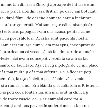
 un mo­tan din rasa Sfinx, și aproape de intrare e un
­nic, o pisică albă din rasa British, pe care am bo­tezat-
a, după filmul de desene animate care a încântat
ia atâtor generații. Mai sunt niște câini, niște păsări,
 țestoase, papagalii i-am dus acasă, pentru că ne
u cu poveștile lor… Aceștia sunt pacienții noștri,
. Eu am crescut, așa cum v-am mai spus, înconjurat de
 dintotdeauna că vreau să mă fac doctor de animale.
rofesie, nici n-am conceput vreodată că am să fac
nainte de facultate. Așa că veți înțelege de ce îmi place
ât mai multe și cât mai di­ferite. De la fiecare poți
t dat, la ușa clinicii, o pisică bolnavă, a venit
și a rămas la noi. Era blândă și ascultătoare. Prietenul
-și petrecea toată ziua. Am mai avut în clinică și
i de toate rasele, cai. Dar animalul care mi-a
scut și a rămas pe veci în sufletul meu, a fost un