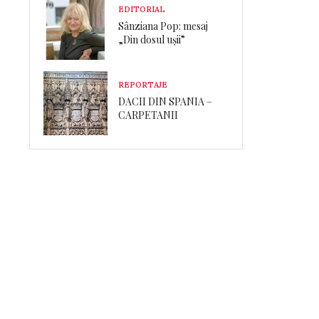
EDITORIAL
Sânziana Pop: mesaj
„Din dosul ușii”
REPORTAJE
DACII DIN SPANIA –
CARPETANII