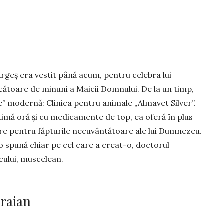
r­geș era vestit până acum, pentru ce­lebra lui
­că­toare de minuni a Maicii Domnului. De la un timp,
ne” mo­dernă: Clinica pentru animale „Almavet Silver”.
ltimă oră și cu medi­camente de top, ea oferă în plus
ire pentru făp­turile necuvântă­toa­re ale lui Dumnezeu.
 spună chiar pe cel care a creat-o, doc­torul
A­NU, om al lo­cului, muscelean.
Traian