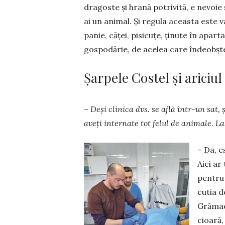
dragoste și hrană potrivită, e nevoie 
ai un animal. Și regula aceasta este 
panie, căței, pisicuțe, ținute în apar
gospodărie, de acelea care în­deobște 
Șarpele Costel și arici
– Deși clinica dvs. se află într-un sat, 
aveți internate tot felul de animale. L
– Da, e
Aici ar
pen­tru
cutia d
Grămadă
cioară,