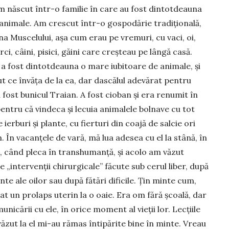
 născut într-o familie în care au fost din­totdeauna
animale. Am crescut într-o gospo­dărie tradițională,
na Muscelului, așa cum erau pe vremuri, cu vaci, oi,
rci, câini, pisici, găini care creșteau pe lângă casă.
 fost dintot­deauna o mare iubitoare de animale, și
t ce învăța de la ea, dar dascălul adevărat pentru
 fost bunicul Traian. A fost cioban și era renumit în
entru că vindeca și lecuia animalele bolnave cu tot
e ierburi și plante, cu fierturi din coajă de salcie ori
. În vacanțele de vară, mă lua ade­sea cu el la stână, în
 când pleca în trans­humanță, și acolo am văzut
e „intervenții chirurgicale” făcute sub cerul liber, după
nte ale oilor sau după fătări dificile. Țin minte cum,
lvat un prolaps uterin la o oaie. Era om fără școală, dar
unicării cu ele, în orice moment al vieții lor. Lecțiile
ăzut la el mi-au rămas întipărite bine în minte. Vreau