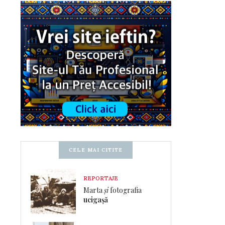
CELE MAI CITITE
REPORTAJE
Marta
și
fotografia
ucigașă