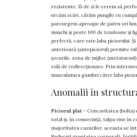
rezistente. Zi de zi le cerem să per
urcăm scări, cărăm pun­gile cu cumpărăt
parcurgem aproape de pa­tru ori lungi
mușchi și peste 100 de tendoane și
perfectă, care este laba piciorului. Ș
anterioară (an­tepiciorul) permite ru
șocurile, zona de mijloc (me­­­tatarsul
rolă de redirecționare. Prin inter­medi
musculatura gambei către laba picior
Anomalii în structura
Piciorul plat
– Concavitatea (bolta) d
total și, în consecință, talpa vine în
majoritatea cazurilor, aceasta se în­t
Reduceți greutatea corpo­ra­lă, fortif