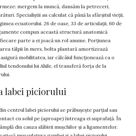
formeze: mergem la mun­că, dansăm la petreceri,
uri. Specialiștii au calculat că până la sfârșitul vieții,
mea ecuatorului. 26 de oase, 33 de articulații, 60 de
 ligamente compun această structură anatomică
i fiecare parte a ei joacă un rol anume. Porțiunea
larea tălpii în mers, bolta plan­tară amortizează
) asigură mobilitatea, iar călcâiul func­ționează ca o
ul tendonului lui Ahile, el transferă forța de la
ului.
 labei piciorului
in cen­trul labei piciorului se prăbușește parțial sau
 contact cu solul pe (aproape) întreaga ei suprafață. În
âmplă din cauza slăbirii mușchilor și a ligamentelor.
icați-vă musculatura gambei și a labei piciorului.