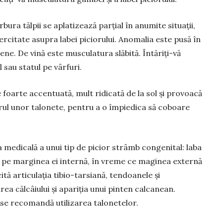
rbura tălpii se aplatizează parțial în anumite situații,
rcitate asupra labei picio­rului. Anomalia este pusă în
ne. De vină este muscu­latura slăbită. Întăriți-vă
sau statul pe vârfuri.
 foarte accentuată, mult ridicată de la sol și provoacă
torul unor talonete, pentru a o împiedica să coboare
medicală a unui tip de picior strâmb con­genital: laba
âi, pe marginea ei internă, în vreme ce maginea ex­ternă
ită arti­cu­lația tibio-tar­siană, tendoanele și
a căl­câiului și apariția unui pinten calcanean.
se recomandă utilizarea talonetelor.