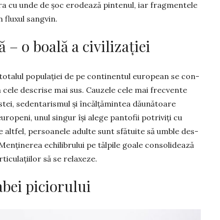
ra cu unde de șoc erodează pintenul, iar fragmentele
 fluxul sang­vin.
ă – o boală a civilizației
totalul populației de pe continentul european se con­
ca cele descrise mai sus. Cauzele cele mai frecvente
stei, sedentarismul și încălță­mintea dăunătoare
uropeni, unul singur își alege pantofii potri­viți cu
 alt­fel, persoanele adulte sunt sfătuite să umble des­
 Menți­nerea echilibrului pe tălpile goale conso­lidează
ticulațiilor să se relaxeze.
abei piciorului