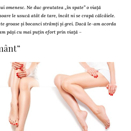
ui omenesc. Ne duc greutatea „în spate” o viață
soare le usucă atât de tare, încât ni se crapă călcâiele.
te groase și bocanci strâmți și grei. Dacă le-am acorda
, am păși cu mai puțin efort prin viață –
mânt”