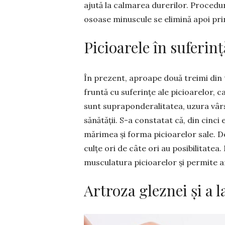
ajută la calmarea durerilor. Procedu
osoa­se mi­nuscule se elimină apoi prin
Picioarele în suferinț
În prezent, aproape două treimi din 
frun­tă cu suferințe ale picioarelor, 
sunt suprapon­deralitatea, uzura vâr
sănătății. S-a constatat că, din cinci e
mărimea și forma picioarelor sale. De
culțe ori de câte ori au posibilitatea.
muscu­latura picioarelor și permite ar
Artroza gleznei și a l