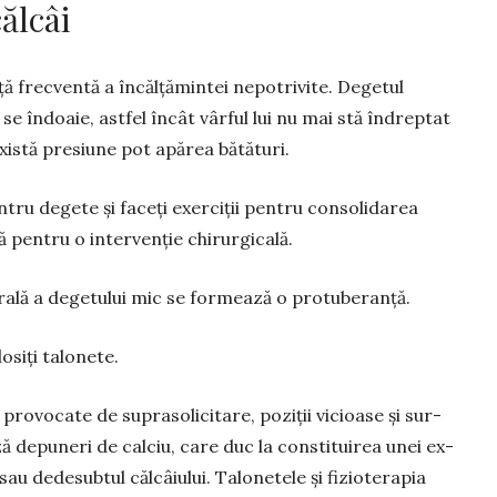
călcâi
ă frec­ventă a încălțămintei ne­potri­vite. Degetul
l se îndoaie, astfel încât vârful lui nu mai stă în­dreptat
există presiune pot apă­rea bătături.
entru degete și faceți exerciții pentru consolidarea
vă pentru o intervenție chi­rurgicală.
rală a degetului mic se formează o protuberanță.
losiți talonete.
le provo­cate de supra­soli­ci­tare, poziții vicioase și sur­
depu­neri de cal­ciu, care duc la consti­tuirea unei ex­
au dedesubtul călcâiu­lui. Talonetele și fiziotera­pia