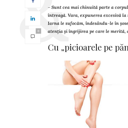
– Sunt cea mai chinuită parte a corpul
întreagă. Vara, expune­rea excesivă la 
Iarna le sufocăm, îndesându-le în șose
aten­ția și îngrijirea pe care le merită
0
Cu „picioarele pe pă