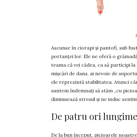
Ascunse în ciorapi și pantofi, sub fust
por­tanței lor. Ele ne oferă o grămadă
teama că vei cădea, ca să participi la
mișcări de dans, ai ne­voie de suportul 
ele reprezintă sta­bili­tatea. Atunci c
suntem în­dem­nați să stăm „cu pi­cioa
diminuează stresul și ne induc senti­
De patru ori lungime
De la bun început, picioarele noastre 