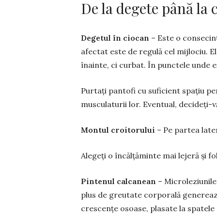
De la degete până la 
Degetul în ciocan
– Este o con­secinț
afectat este de re­gu­lă cel mijlociu. E
înainte, ci curbat. În punc­tele unde 
Purtați pantofi cu suficient spa­țiu p
musculaturii lor. Even­tual, deci­deți-
Montul croitorului
– Pe partea late
Alegeți o încălțăminte mai lejeră și fo
Pintenul calcanean
– Mi­cro­le­­ziuni
plus de greutate corporală gene­rează 
crescențe osoase, plasate la spatele s