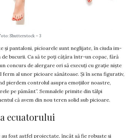
Foto: Shutterstock – 3
e și pan­taloni, picioarele sunt neglijate, în ciuda im­
 de bucurii. Ca să te poți cățăra într-un copac, fără
 un con­curs de alergare ori să execuți cu grație niște
ferm al unor pi­cioa­re sănă­toase. Și în sens figu­rativ,
ând pierdem contro­lul asu­pra emo­țiilor noastre,
­rele pe pământ”. Semnalele primite din tălpi
mentul că avem din nou teren solid sub picioare.
a ecuatorului
au fost astfel proiectate, încât să fie robuste și