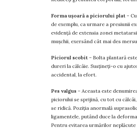
Forma ușoară a piciorului plat
– Cu
de exemplu, ca urmare a presiunii exe
evidență de extensia zonei metatarsie
mușchii, exersând cât mai des mersul 
Piciorul scobit
– Bolta plantară este
dureri la călcâie. Susțineți-o cu aju
accidental, la efort.
Pes valgus
– Aceasta este denu­mirea 
piciorului se sprijină, cu tot cu călc
se ridică. Poziția anormală su­pra­solic
ligamentele, putând du­ce la deformare
Pentru evitarea urmărilor neplăcute 