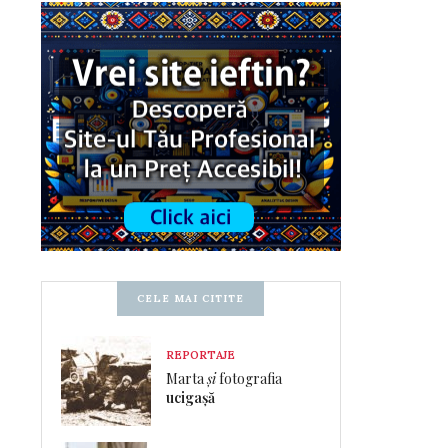
CELE MAI CITITE
REPORTAJE
Marta
și
fotografia
ucigașă