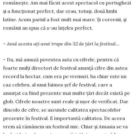
românește. Am mai fă­cut acest spectacol cu por­tughezi
și a funcțio­nat per­­fect, dar erau, to­tuși, do­uă limbi
latine. Acum pariul a fost mult mai ma­re. Și co­reenii, și
ro­mâ­nii au spus că s-au înțeles perfect.
– Anul acesta ați avut trupe din 32 de țări la festival…
– Da, mă amuză po­ves­tea asta cu ci­fre­le, pen­tru că
foarte mulți di­rectori de fes­tival anunță cifre din astea
record la hectar, cum era pe vre­muri, ba chiar este un
caz celebru, al unui fai­mos șef de festival, care a
anunțat ca fiind pre­zen­te mai multe țări de­cât există pe
glob. Cifrele noastre sunt reale și ușor de verificat. Dar
dincolo de cifre, se ascunde calitatea spectacolelor
prezente în festival. E importantă cali­ta­tea. De aceea
vrem să ră­mânem un festival mic. Chiar și Amasia se va