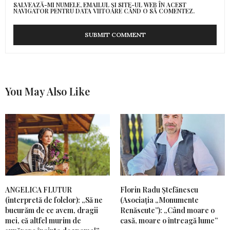
SALVEAZĂ-MI NUMELE, EMAILUL ȘI SITE-UL WEB ÎN ACEST
NAVIGATOR PENTRU DATA VIITOARE CÂND O SĂ COMENTEZ.
You May Also Like
ANGELICA FLUTUR
Florin Radu Ștefănescu
(interpretă de folclor): „Să ne
(Asociația „Monumente
bucurăm de ce avem, dragii
Renăscute”): „Când moare o
mei, că altfel murim de
casă, moare o întreagă lume”