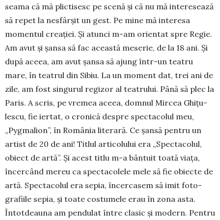
seama că mă plictisesc pe scenă și că nu mă interesează
să repet la nesfârșit un gest. Pe mine mă interesa
momentul creației. Și atunci m-am orien­tat spre Regie.
Am avut și șansa să fac această meserie, de la 18 ani. Și
după aceea, am avut șansa să ajung într-un teatru
mare, în teatrul din Sibiu. La un moment dat, trei ani de
zile, am fost singurul regizor al teatrului. Până să plec la
Paris. A scris, pe vremea aceea, domnul Mircea Ghi­țu­
lescu, fie iertat, o cronică despre spectacolul meu,
„Pygmalion”, în România literară. Ce șansă pentru un
artist de 20 de ani! Titlul articolului era „Spec­ta­colul,
obiect de artă”. Și acest titlu m-a bântuit toată viața,
încer­când mereu ca spectacolele mele să fie obiecte de
artă. Spectacolul era sepia, încercasem să imit foto­
grafiile sepia, și toate costumele erau în zona asta.
Întotdeauna am pendulat între clasic și modern. Pen­tru