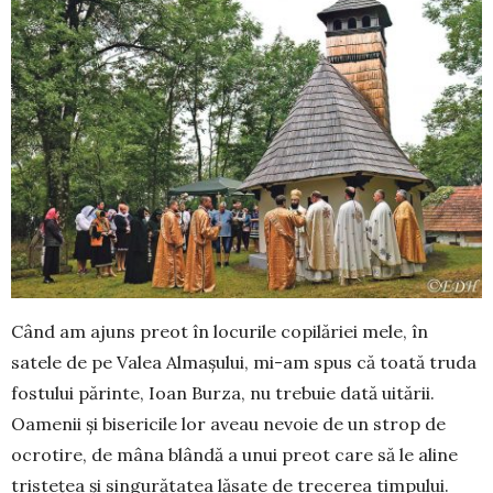
Când am ajuns preot în locurile copilăriei mele, în
satele de pe Valea Almașului, mi-am spus că toată truda
fostului părinte, Ioan Burza, nu trebuie dată uitării.
Oamenii și bisericile lor aveau nevoie de un strop de
ocrotire, de mâna blândă a unui preot care să le aline
tristețea și singurătatea lăsate de trecerea timpului.