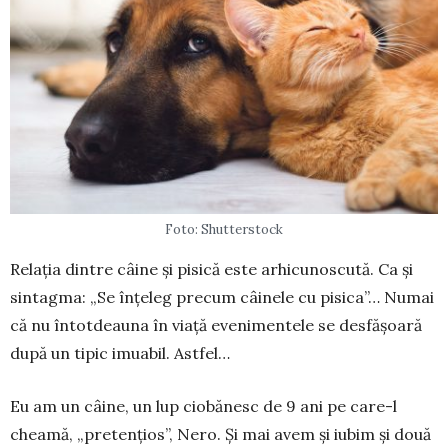
Foto: Shutterstock
Relația dintre câine și pisică este arhi­cunoscută. Ca și
sintag­ma: „Se în­țeleg precum câinele cu pi­sica”… Numai
că nu întotdeauna în via­ță evenimentele se desfășoară
după un tipic imuabil. Astfel…
Eu am un câine, un lup ciobănesc de 9 ani pe care-l
cheamă, „pretențios”, Nero. Și mai avem și iubim și două