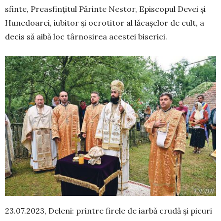
sfinte, Preasfințitul Părinte Nestor, Episcopul De­vei și
Hunedoarei, iubitor și ocrotitor al lăca­șelor de cult, a
decis să aibă loc târnosirea acestei biserici.
23.07.2023, Deleni: printre firele de iarbă cru­dă și picuri