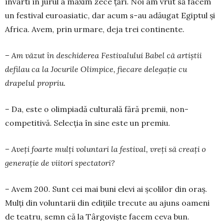
învârti în jurul a maxim zece țări. Noi am vrut să facem
un festival euroa­si­a­tic, dar acum s-au adăugat Egiptul și
Africa. Avem, prin urmare, deja trei continente.
– Am văzut în deschiderea Festivalului Babel că artiștii
defilau ca la Jocurile Olimpice, fiecare dele­gație cu
drapelul propriu.
– Da, este o olimpiadă culturală fără premii, non­
competitivă. Selecția în sine este un premiu.
– Aveți foarte mulți voluntari la festival, vreți să creați o
generație de viitori spectatori?
– Avem 200. Sunt cei mai buni elevi ai școlilor din oraș.
Mulți din voluntarii din edițiile trecute au ajuns oameni
de teatru, semn că la Târgoviște facem ceva bun.