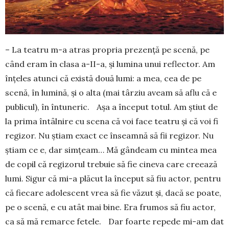
– La teatru m-a atras propria prezență pe scenă, pe
când eram în clasa a-II-a, și lumina unui reflec­tor. Am
înțeles atunci că există două lumi: a mea, cea de pe
scenă, în lumină, și o alta (mai târziu aveam să aflu că e
publicul), în întuneric. Așa a început totul. Am știut de
la prima întâlnire cu scena că voi face teatru și că voi fi
regizor. Nu știam exact ce înseamnă să fii regizor. Nu
știam ce e, dar sim­țeam… Mă gân­deam cu mintea mea
de copil că regi­zo­rul trebuie să fie cineva care creează
lumi. Sigur că mi-a plăcut la început să fiu actor, pentru
că fiecare adolescent vrea să fie văzut și, dacă se poate,
pe o scenă, e cu atât mai bine. Era frumos să fiu actor,
ca să mă remarce fetele. Dar foarte repede mi-am dat