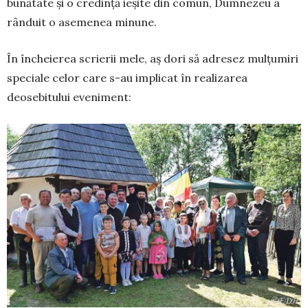
bunătate și o credință ie­șite din comun, Dumnezeu a
rân­duit o asemenea minune.
În încheierea scrierii me­le, aș dori să adresez mul­țumiri
spe­ciale celor care s-au im­plicat în realizarea
deosebitului eveniment: