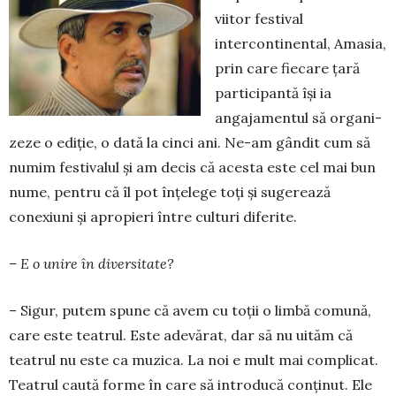
viitor festival
intercontinental, Amasia,
prin care fie­care țară
participantă își ia
angajamentul să orga­ni­
ze­ze o ediție, o dată la cinci ani. Ne-am gân­dit cum să
numim festivalul și am decis că acesta este cel mai bun
nume, pentru că îl pot înțelege toți și sugerează
conexiuni și apropieri între culturi diferite.
– E o unire în diversitate?
– Sigur, putem spune că avem cu toții o limbă comună,
care este teatrul. Este adevărat, dar să nu uităm că
teatrul nu este ca muzica. La noi e mult mai complicat.
Teatrul caută forme în care să in­troducă conținut. Ele