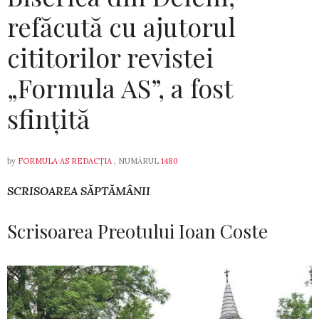
refăcută cu ajutorul
cititorilor revistei
„Formula AS”, a fost
sfințită
by
FORMULA AS REDACȚIA
, NUMĂRUL
1480
SCRISOAREA SĂPTĂMÂNII
Scrisoarea Preotului Ioan Coste