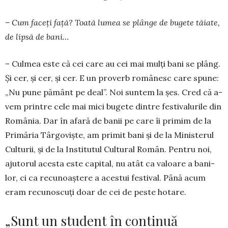
– Cum faceți față? Toată lumea se plânge de bugete tăiate,
de lipsă de bani…
– Culmea este că cei care au cei mai mulți bani se plâng.
Și cer, și cer, și cer. E un proverb româ­nesc care spune:
„Nu pune pământ pe deal”. Noi suntem la șes. Cred că a­
vem printre cele mai mici bugete dintre festi­va­lurile din
România. Dar în afară de banii pe care îi primim de la
Pri­măria Târgoviște, am pri­­mit bani și de la Mi­nisterul
Culturii, și de la Institutul Cultural Ro­mân. Pentru noi,
ajuto­rul acesta este capital, nu atât ca valoare a ba­ni­
lor, ci ca recunoaștere a acestui festival. Până acum
eram recunoscuți doar de cei de peste hotare.
„Sunt un student în continuă