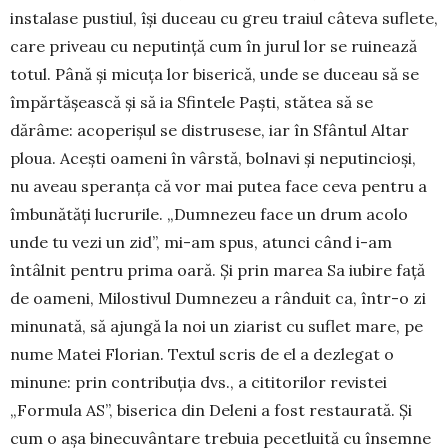
instalase pus­tiul, își duceau cu greu tra­iul câteva suflete,
ca­re pri­veau cu neputință cum în jurul lor se rui­nează
to­tul. Până și micuța lor bi­serică, unde se duceau să se
împărtășească și să ia Sfintele Paști, stătea să se
dărâme: acoperișul se distrusese, iar în Sfântul Altar
ploua. Acești oameni în vârstă, bolnavi și neputincioși,
nu aveau speranța că vor mai putea fa­ce ceva pentru a
îmbunătăți lucrurile. „Dum­­nezeu face un drum acolo
unde tu vezi un zid”, mi-am spus, atunci când i-am
întâlnit pentru prima oară. Și prin marea Sa iubire față
de oa­meni, Mi­lostivul Dumnezeu a rânduit ca, într-o zi
minu­na­tă, să ajungă la noi un ziarist cu suflet ma­re, pe
nume Matei Florian. Textul scris de el a dez­legat o
minune: prin contribuția dvs., a cititorilor re­vistei
„Formula AS”, biserica din Deleni a fost res­taurată. Și
cum o așa binecuvântare trebuia pe­cetluită cu însemne