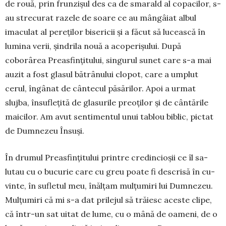
de rouă, prin frunzișul des ca de sma­rald al copacilor, s-
au strecurat razele de soare ce au mângâiat albul
imaculat al pereților bisericii și a făcut să lucească în
lumina verii, șindrila nouă a acoperișului. După
coborârea Preasfințitului, sin­­­gurul sunet care s-a mai
auzit a fost glasul bă­trâ­nului clopot, care a umplut
cerul, îngânat de cân­tecul pă­sărilor. Apoi a ur­mat
slujba, însuflețită de glasu­rile preoților și de cân­tă­rile
mai­cilor. Am a­vut sen­timentul unui tablou bi­blic, pictat
de Dum­nezeu Însuși.
În drumul Preasfințitului printre credincioșii ce îl sa­
lutau cu o bucurie care cu greu poate fi descrisă în cu­
vinte, în su­fletul meu, înăl­țam mulțumiri lui Dumne­zeu.
Mulțumiri că mi s-a dat prilejul să trăiesc aceste cli­pe,
că într-un sat uitat de lu­me, cu o mână de oameni, de o