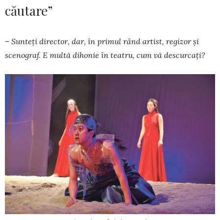
căutare”
– Sunteți director, dar, în primul rând ar­tist, regizor și
sceno­graf. E multă dihonie în teatru, cum vă des­curcați?