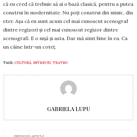
că eu cred că trebuie să ai o bază clasică, pentru a putea
construi în modernitate. Nu poți con­strui din nimic, din
eter. Așa că eu sunt acum cel mai cunos­cut scenograf
dintre regizori și cel mai cunos­cut regizor dintre
scenografi. E o nișă și asta. Dar mă simt bine în ea. Ca
un câine într-un coteț.
TAGS:
CULTURĂ
,
INTERVIU
,
TEATRU
GABRIELA LUPU
PREVIOUS ARTICLE