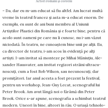
Actori români și coreeni
– Da, dar eu m-am educat să fiu alt­fel. Am lu­crat multă
vreme în tea­trul fran­cez și asta m-a edu­cat enorm. De
exemplu, eu sunt de ani buni mem­bru al Uniunii
Artiștilor Plas­tici din România și e foarte bine, pen­tru că
acolo sunt oa­meni pe care nu îi cu­nosc, nu i-am vă­zut
nici­o­dată. În tea­tru, ne cu­noaștem bi­ne unii pe alții. Eu,
ca director de teatru, i-am scos în evidență pe alți
artiști. I-am invitat să monteze pe Mihai Mă­niuțiu, A­le­
xander Haus­va­ter, am invitat regi­zori străini ultra­cu­
nos­cuți, cum a fost Bob Wilson, sau necu­nos­­cuți, dar
pro­mi­țători. Iar anul acesta a fost prezent la fes­ti­val,
pentru un work­shop, Jean-Guy Lecat, sceno­graful lui
Peter Brook. Am avut lângă noi o fărâmă din Peter
Brook. Orice s-ar spune, sceno­grafia a schim­bat teatrul
mode­rn. Uneori în bine, alteori în rău. O uriașă tehnolo­