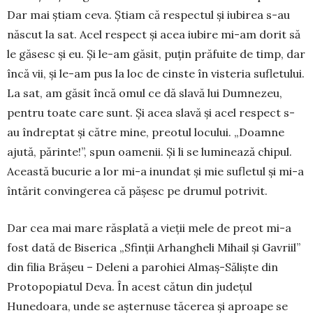
Dar mai știam ceva. Știam că respectul și iubirea s-au
născut la sat. Acel respect și acea iubire mi-am dorit să
le gă­sesc și eu. Și le-am găsit, puțin prăfuite de timp, dar
încă vii, și le-am pus la loc de cinste în visteria sufletului.
La sat, am găsit încă omul ce dă slavă lui Dumnezeu,
pentru toate care sunt. Și acea slavă și acel respect s-
au îndreptat și către mine, preotul locului. „Doamne
ajută, părinte!”, spun oamenii. Și li se lumi­nea­ză chipul.
Această bucu­rie a lor mi-a inun­dat și mie su­fletul și mi-a
întărit con­vin­gerea că pășesc pe dru­mul po­trivit.
Dar cea mai mare răs­plată a vieții mele de preot mi-a
fost dată de Biserica „Sfinții Arhan­gheli Mihail și Gavriil”
din filia Brășeu – De­leni a parohiei Al­maș-Săliște din
Protopo­piatul Deva. În acest cătun din ju­de­țul
Hunedoara, un­de se aș­ternuse tăcerea și aproa­pe se