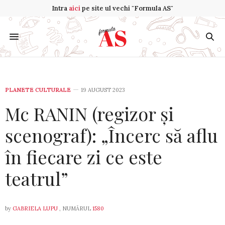
Intra
aici
pe site ul vechi "Formula AS"
PLANETE CULTURALE
19 AUGUST 2023
Mc RANIN (regizor și
scenograf): „Încerc să aflu
în fiecare zi ce este
teatrul”
by
GABRIELA LUPU
, NUMĂRUL
1580