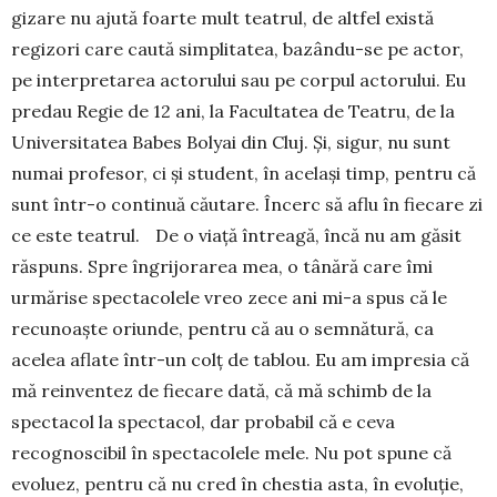
gi­zare nu ajută foarte mult tea­trul, de altfel există
regizori care caută simpli­ta­tea, bazându-se pe actor,
pe interpretarea actoru­lui sau pe corpul ac­to­rului. Eu
pre­dau Regie de 12 ani, la Facultatea de Teatru, de la
Universitatea Babes Bolyai din Cluj. Și, sigur, nu sunt
numai pro­fesor, ci și student, în același timp, pentru că
sunt într-o continuă căutare. Încerc să aflu în fiecare zi
ce este teatrul. De o viață întrea­gă, încă nu am găsit
răspuns. Spre îngrijorarea mea, o tânără care îmi
urmărise spectacolele vreo ze­ce ani mi-a spus că le
recunoaște oriunde, pentru că au o semnătură, ca
acelea aflate într-un colț de tablou. Eu am impresia că
mă rein­ven­tez de fiecare dată, că mă schimb de la
spectacol la spectacol, dar probabil că e ceva
recognoscibil în spectacolele mele. Nu pot spune că
evoluez, pentru că nu cred în chestia asta, în evoluție,