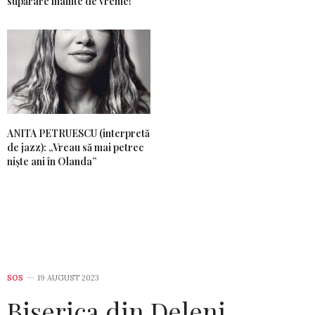
supărare înainte de vreme!”
ANITA PETRUESCU (interpretă
de jazz): „Vreau să mai petrec
niște ani în Olanda”
SOS
19 AUGUST 2023
Biserica din Deleni,