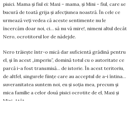
pisici. Mama și fiul ei: Maxi – mama, și Mini – fiul, care se
bucură de toată grija și afecțiunea noastră. În cele ce
urmează veți ve­dea că aceste sentimente nu le
încercăm doar noi, ci… să nu vă mire!, nimeni altul decât
Nero, ocro­ti­torul lor de nădejde.
Nero trăiește într-o mică dar suficientă gră­dină pentru
el, și în acest „imperiu”, domină totul cu o autoritate ce
parcă i-a fost transmisă… de istorie. În acest teritoriu,
de altfel, singurele ființe care au acceptul de a-i întina…
suvera­nitatea sun­tem noi, eu și soția mea, precum și
mica familie a celor două pisici ocrotite de el, Maxi și
Mini. Atât.
Altfel, dacă Nero observă trecând, fie și doar prin
preajma curții sale, vreun semen sau vreo pisică, furia