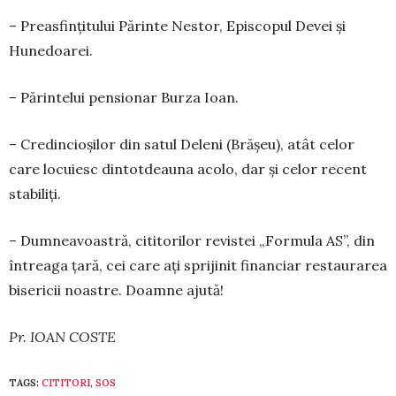
– Preasfințitului Părinte Nes­tor, Episcopul Devei și
Hunedoarei.
– Părintelui pensionar Burza Ioan.
– Credincioșilor din satul Deleni (Brășeu), atât celor
care locuiesc dintotdeauna acolo, dar și celor recent
stabiliți.
– Dumneavoastră, cititorilor revistei „Formula AS”, din
întreaga țară, cei care ați sprijinit finan­ciar restaurarea
bisericii noastre. Doamne ajută!
Pr. IOAN COSTE
TAGS:
CITITORI
,
SOS