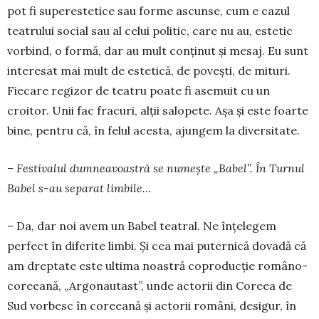
pot fi superestetice sau forme ascunse, cum e cazul
teatrului social sau al celui politic, care nu au, estetic
vorbind, o formă, dar au mult conținut și mesaj. Eu sunt
interesat mai mult de estetică, de povești, de mituri.
Fiecare regizor de teatru poate fi asemuit cu un
croitor. Unii fac fracuri, alții salopete. Așa și este foarte
bine, pentru că, în felul acesta, ajungem la diversitate.
– Festivalul dum­nea­voastră se numește „Ba­bel”. În Turnul
Ba­bel s-au separat limbile…
– Da, dar noi avem un Babel teatral. Ne în­țe­legem
perfect în dife­rite limbi. Și cea mai puternică dovadă că
am dreptate este ultima noas­tră coproducție ro­mâ­no-
coreeană, „Argo­nau­tast”, unde actorii din Coreea de
Sud vor­besc în coreeană și ac­to­rii români, desigur, în