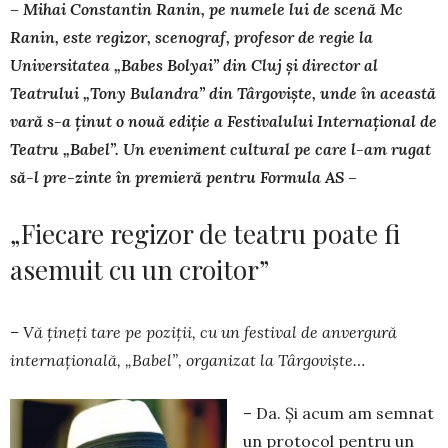
– Mihai Constantin Ranin, pe numele lui de scenă Mc
Ranin, este regizor, scenograf, profesor de regie la
Universitatea „Babes Bolyai” din Cluj și director al
Teatrului „Tony Bulandra” din Târgoviște, unde în această
vară s-a ținut o nouă ediție a Festivalului Internațional de
Teatru „Babel”. Un eveniment cultural pe care l-am rugat
să-l pre-zinte în premieră pentru Formula AS –
„Fiecare regizor de teatru poate fi
asemuit cu un croitor”
– Vă țineți tare pe poziții, cu un festival de an­ver­gură
internațională, „Babel”, organizat la Târ­goviște…
– Da. Și acum am semnat
un protocol pentru un