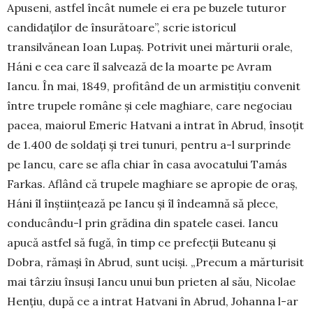
Apu­seni, ast­­fel în­cât numele ei era pe buzele tu­turor
candi­daţi­lor de în­sură­toa­re”, scrie is­toricul
transilvănean Ioan Lupaş. Po­trivit unei măr­turii orale,
Háni e cea care îl sal­vează de la moar­te pe Avram
Iancu. În mai, 1849, pro­fi­tând de un ar­mistițiu con­venit
în­tre tru­pele române și cele ma­ghia­re, ca­re ne­gociau
pa­cea, ma­iorul Eme­ric Hat­vani a in­trat în Abrud, în­soţit
de 1.400 de sol­daţi şi trei tu­nuri, pentru a-l sur­­prin­de
pe Ian­cu, care se afla chiar în casa avo­ca­tu­lui Tamás
Far­­kas. Aflând că tru­pele maghiare se apropie de oraş,
Háni îl înştiin­ţea­ză pe Iancu și îl îndeamnă să plece,
conducându-l prin grădina din spatele casei. Iancu
apucă astfel să fugă, în timp ce pre­fecţii Buteanu şi
Dobra, rămași în Abrud, sunt uciși. „Precum a mărturisit
mai târziu însuşi Ian­cu unui bun prieten al său, Ni­colae
Henţiu, după ce a intrat Hatvani în Abrud, Johanna l-ar