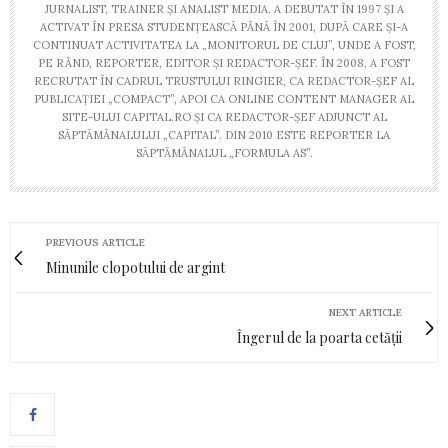
JURNALIST, TRAINER ŞI ANALIST MEDIA. A DEBUTAT ÎN 1997 ŞI A
ACTIVAT ÎN PRESA STUDENŢEASCĂ PÂNĂ ÎN 2001, DUPĂ CARE ŞI-A
CONTINUAT ACTIVITATEA LA „MONITORUL DE CLUJ”, UNDE A FOST,
PE RÂND, REPORTER, EDITOR ŞI REDACTOR-ŞEF. ÎN 2008, A FOST
RECRUTAT ÎN CADRUL TRUSTULUI RINGIER, CA REDACTOR-ŞEF AL
PUBLICAŢIEI „COMPACT”, APOI CA ONLINE CONTENT MANAGER AL
SITE-ULUI CAPITAL.RO ŞI CA REDACTOR-ŞEF ADJUNCT AL
SĂPTĂMÂNALULUI „CAPITAL”. DIN 2010 ESTE REPORTER LA
SĂPTĂMÂNALUL „FORMULA AS”.
PREVIOUS ARTICLE
Minunile clopotului de argint
NEXT ARTICLE
Îngerul de la poarta cetății