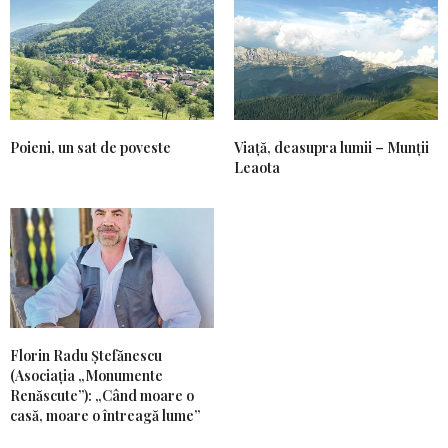
Poieni, un sat de poveste
Viață, deasupra lumii – Munții
Leaota
Florin Radu Ștefănescu
(Asociația „Monumente
Renăscute”): „Când moare o
casă, moare o întreagă lume”