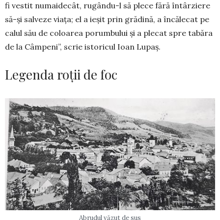
fi vestit numaidecât, ru­gându-l să plece fără întârziere
să-şi salveze viaţa; el a ieşit prin grădină, a încălecat pe
calul său de coloarea porumbului şi a plecat spre ta­băra
de la Câmpeni”, scrie istoricul Ioan Lupaş.
Legenda roții de foc
Abrudul văzut de sus