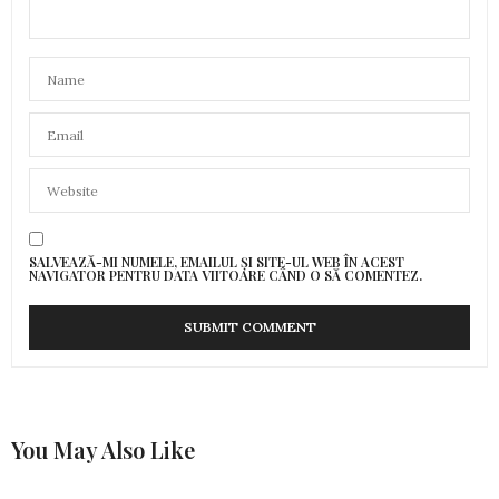
SALVEAZĂ-MI NUMELE, EMAILUL ȘI SITE-UL WEB ÎN ACEST
NAVIGATOR PENTRU DATA VIITOARE CÂND O SĂ COMENTEZ.
You May Also Like