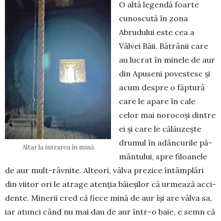
O altă legendă foarte
cunoscută în zona
Abrudului este cea a
Vâlvei Băii. Bătrânii care
au lucrat în mi­nele de aur
din Apuseni po­vestesc și
acum despre o făptură
care le apare în cale
celor mai norocoşi dintre
ei şi care le călăuzeşte
dru­mul în adâncu­rile pă­
Altar la intrarea în mină
mân­tului, spre fi­loanele
de aur mult-râvnite. Al­teori, vâlva prezice întâm­plări
din vii­tor ori le atrage atenţia bă­ieșilor că urmează acci­
dente. Minerii cred că fiece mină de aur îşi are vâlva sa,
iar atunci când nu mai dau de aur într-o baie, e semn că