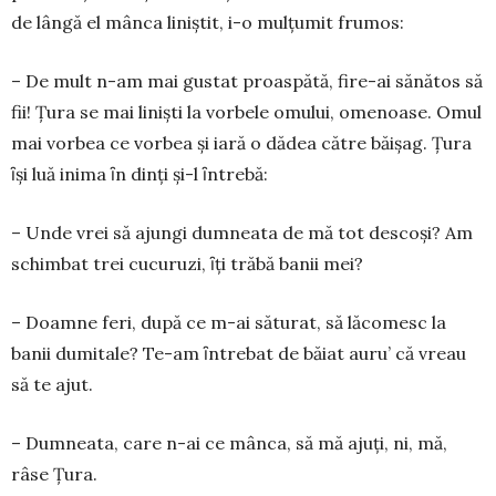
de lângă el mânca liniştit, i-o mulţu­mit frumos:
– De mult n-am mai gustat proaspătă, fire-ai sănătos să
fii! Ţura se mai linişti la vorbele omului, omenoase. Omul
mai vor­bea ce vorbea şi iară o dădea către băişag. Ţura
ȋşi luă inima ȋn dinţi şi-l ȋntrebă:
– Unde vrei să ajungi dumneata de mă tot descoşi? Am
schimbat trei cucuruzi, ȋţi trăbă banii mei?
– Doamne feri, după ce m-ai săturat, să lăcomesc la
banii dumitale? Te-am ȋntrebat de băiat auru’ că vreau
să te ajut.
– Dumneata, care n-ai ce mânca, să mă ajuţi, ni, mă,
râse Ţura.