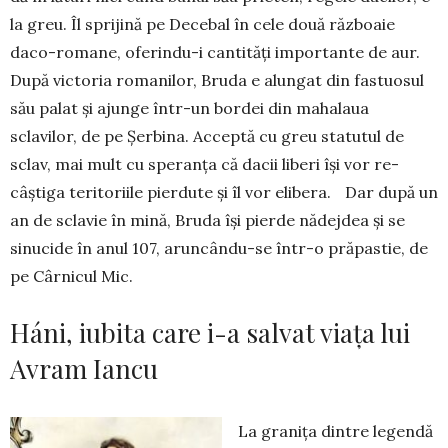
la greu. Îl sprijină pe Decebal în cele două războaie
daco-ro­mane, oferindu-i cantități impor­tan­te de aur.
După victoria romanilor, Bruda e alun­gat din fas­tuosul
său palat și ajun­ge într-un bordei din ma­halaua
sclavilor, de pe Șerbina. Acceptă cu greu statutul de
sclav, mai mult cu speranța că dacii liberi își vor re­
câștiga teritoriile pierdute și îl vor elibera. Dar după un
an de sclavie în mină, Bruda își pier­de nădejdea și se
sinucide în anul 107, aruncându-se într-o prăpastie, de
pe Cârnicul Mic.
Háni, iubita care i-a salvat viața lui
Avram Iancu
La granița dintre legendă