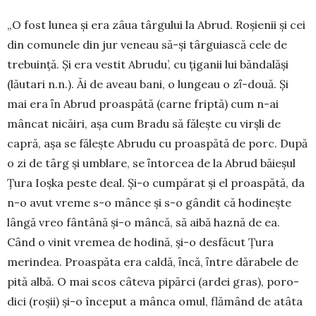
„O fost lunea şi era zâua târgului la Abrud. Roşienii şi cei
din comunele din jur veneau să-şi târguiască cele de
trebuință. Şi era vestit Abrudu’, cu ţiganii lui băndalăşi
(lăutari n.n.). Ăi de aveau bani, o lungeau o zȋ-două. Şi
mai era ȋn Abrud proaspătă (carne friptă) cum n-ai
mâncat nicăiri, aşa cum Bradu să făleşte cu virşli de
capră, aşa se făleşte Abrudu cu proaspătă de porc. După
o zi de târg şi umblare, se ȋntorcea de la Abrud băieşul
Ţura Ioşka peste deal. Şi-o cumpărat și el proaspătă, da
n-o avut vreme s-o mânce şi s-o gândit că hodineşte
lângă vreo fântână şi-o mâncă, să aibă haz­nă de ea.
Când o vinit vremea de hodină, şi-o des­făcut Ţura
merindea. Proaspăta era caldă, ȋncă, ȋntre dărabele de
pită albă. O mai scos câteva pipărci (ardei gras), poro­
dici (roșii) şi-o în­ceput a mânca omul, flămând de atâta