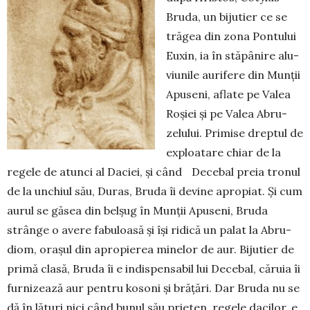
Bruda, un bijutier ce se
trăgea din zona Pontului
Euxin, ia în stăpânire alu­
viunile aurifere din Munții
Apuseni, aflate pe Valea
Roșiei și pe Valea Abru­
zelului. Primise dreptul de
exploatare chiar de la
regele de atunci al Daciei, și când Decebal preia tronul
de la unchiul său, Duras, Bruda îi devine apro­piat. Și cum
aurul se găsea din belșug în Munții Apu­seni, Bruda
strân­ge o avere fabuloasă și își ridică un palat la Abru­
diom, orașul din apropierea minelor de aur. Bijutier de
primă clasă, Bruda îi e indispensabil lui Decebal, căruia îi
furnizează aur pentru kosoni și brățări. Dar Bruda nu se
dă în lături nici când bunul său prieten, regele dacilor, e