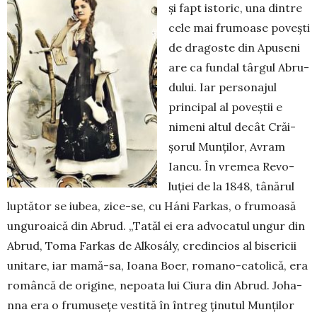
și fapt istoric, una dintre
cele mai fru­moase povești
de dragoste din Apuseni
are ca fundal târgul Abru­
dului. Iar per­sonajul
principal al poveștii e
nimeni altul decât Crăi­
șorul Munților, Avram
Iancu. În vremea Revo­
luției de la 1848, tâ­nărul
luptător se iubea, zice-se, cu Háni Farkas, o frumoasă
unguroaică din Abrud. „Tatăl ei era advocatul ungur din
Abrud, To­ma Farkas de Alkosály, credincios al bisericii
unitare, iar mamă-sa, Ioana Boer, romano-ca­tolică, era
ro­mân­că de origine, nepoata lui Ciura din Abrud. Jo­ha­
nna era o fru­mu­seţe vestită în în­treg ţinutul Mun­ţilor