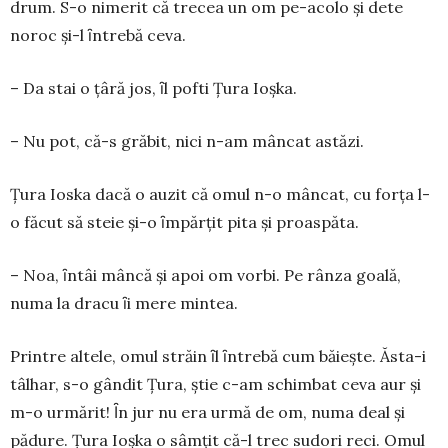
drum. S-o nimerit că trecea un om pe-acolo şi dete
noroc şi-l ȋntrebă ceva.
– Da stai o ţâră jos, ȋl pofti Ţura Ioşka.
– Nu pot, că-s grăbit, nici n-am mâncat astăzi.
Ţura Ioska dacă o auzit că omul n-o mân­cat, cu forţa l-
o făcut să steie şi-o ȋm­părţit pita şi proaspăta.
– Noa, ȋntâi mâncă şi apoi om vorbi. Pe rânza goală,
numa la dracu ȋi mere mintea.
Printre altele, omul străin ȋl ȋntrebă cum băieşte. Ăsta-i
tâlhar, s-o gândit Ţura, ştie c-am schimbat ceva aur şi
m-o urmărit! Ȋn jur nu era urmă de om, numa deal şi
pădure. Ţura Ioşka o sâmţit că-l trec sudori reci. Omul