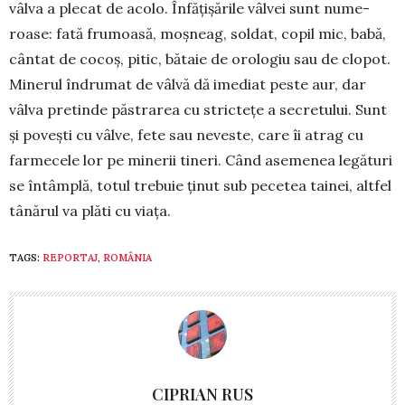
vâlva a plecat de acolo. Înfăţişările vâlvei sunt nu­me­
roase: fată fru­moasă, moşneag, soldat, copil mic, babă,
cântat de cocoş, pitic, bătaie de orologiu sau de clopot.
Minerul în­drumat de vâlvă dă imediat peste aur, dar
vâlva pretinde păs­trarea cu stricteţe a secretului. Sunt
și poveşti cu vâlve, fete sau ne­ves­te, care îi atrag cu
farmecele lor pe minerii tineri. Când ase­me­nea legături
se întâmplă, totul trebuie ţinut sub pecetea tainei, altfel
tânărul va plăti cu viaţa.
TAGS:
REPORTAJ
,
ROMÂNIA
CIPRIAN RUS