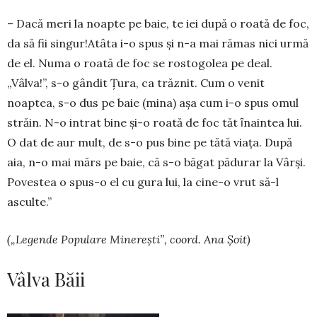
– Dacă meri la noapte pe baie, te iei după o roată de foc,
da să fii singur!Atâta i-o spus şi n-a mai rămas nici urmă
de el. Numa o roată de foc se rostogolea pe deal.
„Vâlva!”, s-o gândit Ţura, ca trăznit. Cum o venit
noaptea, s-o dus pe baie (mina) aşa cum i-o spus omul
străin. N-o intrat bine şi-o roată de foc tăt ȋnaintea lui.
O dat de aur mult, de s-o pus bine pe tătă viaţa. După
aia, n-o mai mărs pe baie, că s-o băgat pă­durar la Vârşi.
Po­vestea o spus-o el cu gura lui, la cine-o vrut să-l
asculte.”
(„Legende Populare Minerești”, coord. Ana Șoit)
Vâlva Băii