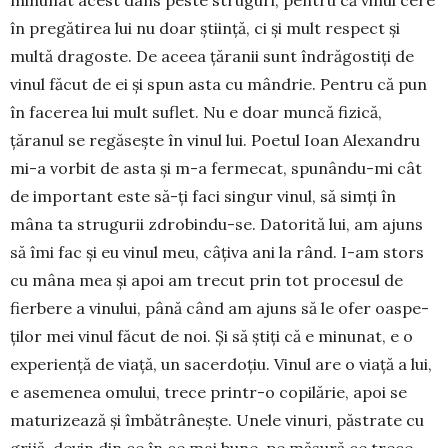
minunat acest dans peste struguri, pentru că vinul cere
în pregătirea lui nu doar știință, ci și mult respect și
multă dragoste. De aceea țăranii sunt îndrăgostiți de
vinul făcut de ei și spun asta cu mândrie. Pentru că pun
în facerea lui mult suflet. Nu e doar muncă fizică,
țăranul se re­găsește în vinul lui. Poetul Ioan Alexandru
mi-a vorbit de asta și m-a fermecat, spunându-mi cât
de important este să-ți faci singur vinul, să simți în
mâna ta strugurii zdrobindu-se. Datorită lui, am ajuns
să îmi fac și eu vinul meu, câțiva ani la rând. I-am stors
cu mâna mea și apoi am trecut prin tot procesul de
fierbere a vinului, pâ­nă când am ajuns să le ofer oas­pe­
ților mei vinul fă­cut de noi. Și să știți că e minu­nat, e o
expe­rien­ță de viață, un sa­cerdoțiu. Vinul are o viață a lui,
e asemenea omu­lui, trece printr-o copilărie, apoi se
maturizează și îm­bă­trâ­nește. Une­le vinuri, păs­tra­te cu