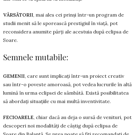
VĂRSĂTORII
, mai ales cei prinși într-un program de
studii menit să le spo­rească prestigiul în viață, pot
reconsidera anumite părți ale acestuia după eclipsa de
Soare.
Semnele mutabile:
GEMENII
, care sunt implicați într-un pro­iect creativ
sau într-o poveste amo­roasă, pot vedea lucrurile în altă
lumină în urma eclipsei de sâmbătă. Există posibilitatea
să abordați situațiile cu mai multă inventivitate.
FECIOARELE
, chiar dacă au deja o sur­să de venituri, pot
descoperi noi modalități de câștig după eclipsa de
Soare din Ba­lanță. Se prea poate să fiți recomandați de