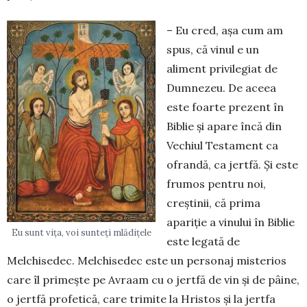
– Eu cred, așa cum am
spus, că vinul e un
aliment privilegiat de
Dumnezeu. De aceea
este foarte prezent în
Biblie și apare încă din
Vechiul Testament ca
ofrandă, ca jertfă. Și este
frumos pen­tru noi,
creștinii, că prima
apariție a vinului în Biblie
Eu sunt vița, voi sunteți mlădițele
este legată de
Melchisedec. Melchisedec este un personaj misterios
care îl primește pe Avraam cu o jertfă de vin și de pâine,
o jertfă profetică, care trimite la Hristos și la jertfa