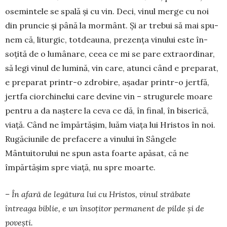
osemintele se spală și cu vin. Deci, vinul merge cu noi
din pruncie și până la mor­mânt. Și ar trebui să mai spu­
nem că, liturgic, tot­dea­una, prezența vinului este în­
soțită de o lu­mâ­nare, ceea ce mi se pare extraor­di­nar,
să legi vinul de lumină, vin care, atunci când e preparat,
e pre­parat printr-o zdrobire, așadar printr-o jertfă,
jertfa ciorchinelui care devine vin – stru­gurele moare
pen­tru a da naștere la ceva ce dă, în final, în bise­rică,
viață. Când ne împărtășim, luăm viața lui Hris­tos în noi.
Rugăciunile de prefacere a vinului în Sângele
Mântuitorului ne spun asta foarte apăsat, că ne
împărtășim spre viață, nu spre moarte.
– În afară de legătura lui cu Hristos, vinul stră­bate
întreaga biblie, e un însoțitor permanent de pilde și de
povești.