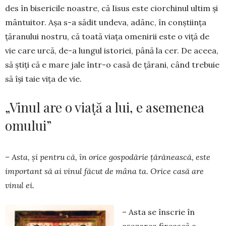
des în bi­sericile noastre, că Iisus este cior­chi­nul ultim și
mântuitor. Așa s-a sădit undeva, a­dânc, în conștiința
țăranului nostru, că toată viața ome­nirii este o viță de
vie care urcă, de-a lungul istoriei, până la cer. De aceea,
să știți că e mare jale într-o casă de țărani, când trebuie
să își taie vița de vie.
„Vinul are o viață a lui, e asemenea
omului”
– Asta, și pentru că, în orice gospodărie țără­nească, este
important să ai vinul făcut de mâna ta. Orice casă are
vinul ei.
– Asta se înscrie în