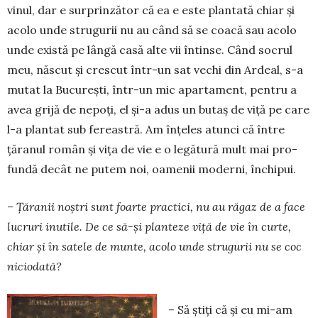
vinul, dar e surprin­zător că ea e este plantată chiar și
aco­lo unde strugurii nu au când să se coacă sau acolo
unde există pe lângă casă alte vii întinse. Când socrul
meu, născut și crescut într-un sat vechi din Ardeal, s-a
mutat la București, într-un mic aparta­ment, pen­tru a
avea grijă de nepoți, el și-a adus un butaș de viță pe care
l-a plan­tat sub fe­reastră. Am înțeles atunci că între
țăranul român și vița de vie e o legătură mult mai pro­
fundă decât ne putem noi, oa­menii moderni, închi­pui.
– Țăranii noștri sunt foar­te practici, nu au răgaz de a face
lucruri inutile. De ce să-și planteze viță de vie în curte,
chiar și în satele de munte, acolo unde strugurii nu se coc
niciodată?
– Să știți că și eu mi-am