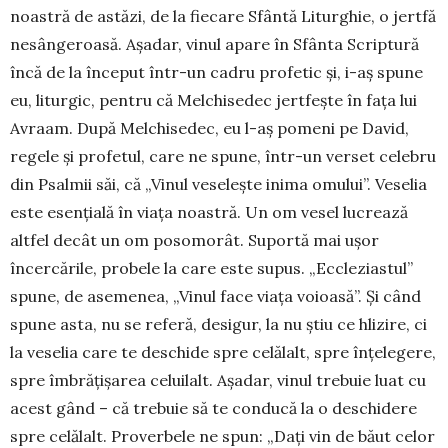
noastră de astăzi, de la fiecare Sfântă Liturghie, o jertfă
nesângeroasă. Așadar, vinul apare în Sfânta Scriptură
încă de la început într-un cadru profetic și, i-aș spune
eu, li­tur­gic, pentru că Melchisedec jertfește în fața lui
Avraam. După Melchisedec, eu l-aș pomeni pe David,
regele și profetul, care ne spune, într-un verset celebru
din Psalmii săi, că „Vinul veselește inima omului”. Veselia
este esențială în viața noas­tră. Un om vesel lucrează
altfel decât un om poso­morât. Suportă mai ușor
încercările, probele la care este supus. „Eccleziastul”
spune, de asemenea, „Vinul face viața voioasă”. Și când
spune asta, nu se referă, desigur, la nu știu ce hlizire, ci
la veselia care te deschide spre celălalt, spre înțelegere,
spre îmbră­țișarea celuilalt. Așadar, vinul tre­bu­ie luat cu
acest gând – că tre­buie să te con­ducă la o des­chi­dere
spre celălalt. Prover­bele ne spun: „Dați vin de bă­ut celor