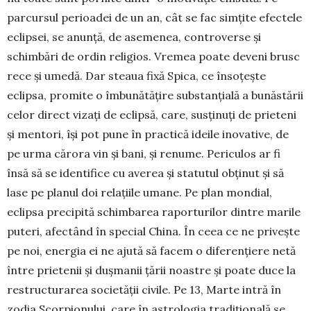
parcursul perioadei de un an, cât se fac simțite efectele
eclipsei, se anunță, de aseme­nea, controverse și
schimbări de ordin religios. Vre­mea poate deveni brusc
rece și umedă. Dar steaua fixă Spica, ce însoțește
eclipsa, promite o îmbună­tățire substanțială a bunăstării
celor direct vizați de eclipsă, care, susținuți de prieteni
și mentori, își pot pune în practică ideile inovative, de
pe urma cărora vin și bani, și renume. Periculos ar fi
însă să se iden­tifice cu averea și statutul obținut și să
lase pe planul doi relațiile umane. Pe plan mondial,
eclipsa preci­pită schimbarea raporturilor dintre marile
pu­teri, afectând în special China. În ceea ce ne privește
pe noi, energia ei ne ajută să facem o diferențiere netă
între prietenii și dușmanii țării noastre și poate duce la
restructurarea societății civile. Pe 13, Marte intră în
zodia Scor­pionului, care în astrologia tra­dițională se