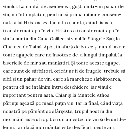
vinului. La nun­tă, de asemenea, guști dintr-un pahar de
vin, nu întâmplător, pentru că prima minune consem­
na­tă a lui Hristos s-a făcut la o nuntă, când Iisus a
trans­format apa în vin. Hristos a transformat apa în
vin la nunta din Cana Galileei și vinul în Sângele Său, la
Cina cea de Taină. Apoi, în afară de botez și nun­tă, avem
toate agapele care ne însoțesc de-a lungul timpului, la
bisericile de mir sau mânăstiri. Și toate aceste aga­pe,
care sunt de săr­bători, oricât ar fi de fru­gale, trebuie să
aibă și un pahar de vin, care să marche­ze sărbă­toa­rea,
pen­tru că ne întâlnim întru deschidere, iar vinul e
important pentru asta. Chiar și la Muntele Athos,
părinții așea­­ză pe ma­să puțin vin. Iar la final, când viața
noastră pe pă­mânt se sfâr­șește, trupul nos­tru din
mormânt este stropit cu un amestec de vin și de unt­de­
lemn. Iar dacă mor­mân­tul este des­făcut, peste ani,