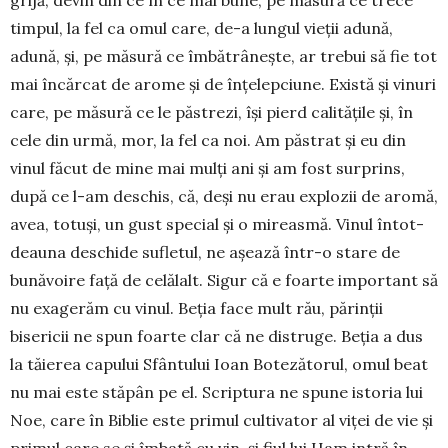
grijă, devin din ce în ce mai bune, pe măsură ce trece
timpul, la fel ca omul care, de-a lungul vieții adu­nă,
adună, și, pe mă­sură ce îm­bătrânește, ar trebui să fie tot
mai încărcat de arome și de înțelep­ciu­ne. Există și vinuri
care, pe mă­­sură ce le păstrezi, își pierd calitățile și, în
cele din urmă, mor, la fel ca noi. Am păstrat și eu din
vinul făcut de mine mai mulți ani și am fost sur­prins,
după ce l-am deschis, că, deși nu erau explozii de aro­mă,
avea, totuși, un gust spe­cial și o mireasmă. Vinul în­tot­
deauna des­chide sufletul, ne așează într-o sta­re de
bună­voire față de celălalt. Sigur că e foarte important să
nu exagerăm cu vi­nul. Be­ția face mult rău, părinții
bisericii ne spun foarte clar că ne distruge. Beția a dus
la tăierea capului Sfântului Ioan Botezătorul, omul beat
nu mai este stăpân pe el. Scriptura ne spune istoria lui
Noe, care în Biblie este primul cultivator al viței de vie și