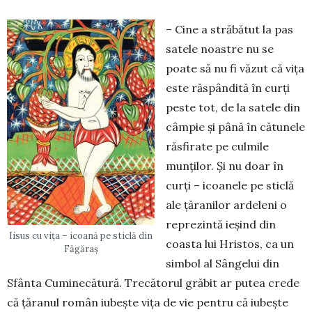
– Cine a străbătut la pas
satele noas­­tre nu se
poate să nu fi văzut că vița
este răspândită în curți
peste tot, de la satele din
câmpie și până în că­tu­nele
răsfirate pe culmile
munților. Și nu doar în
curți – icoanele pe sticlă
ale țăranilor ardeleni o
reprezintă ie­șind din
Iisus cu vița – icoană pe sticlă din
coasta lui Hristos, ca un
Făgăraș
sim­bol al Sângelui din
Sfânta Cumi­ne­că­tură. Trecătorul grăbit ar putea crede
că țăranul român iubește vița de vie pen­tru că iubește