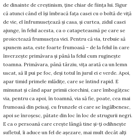
de dinainte de creștinism, ține chiar de ființa lui. Sigur
că atunci când el își îmbracă fața casei cu o boltă de viță
de vie, el înfrumusețează și casa, și curtea, zidul casei
ajunge, în felul acesta, ca o catapeteasmă pe care se
proiectează frumusețea viei. Pentru că via, trebuie să
spunem asta, este foarte frumoasă – de la felul în care
înverzește primăvara și până la felul cum ruginește
toamna. Primăvara, până târziu, vița arată ca un lemn
uscat, să îl pui pe foc, deși totul în jurul ei e verde. Apoi,
apar timid primele mlădițe, care se întind rapid. E
minunat și când apar primii ciorchini, care îmbogățesc
via, pentru ca apoi, în toamnă, via să fie, poate, cea mai
frumoasă din peisaj, cu frunzele ei care se îngălbenesc,
apoi se înroșesc, pătate din loc în loc de strugurii negri.
E ca o persoană care crește lângă tine și-ți odihnește
sufletul, îi aduce un fel de așezare, mai mult decât alți