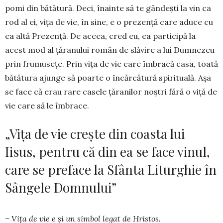
pomi din bătătură. Deci, înainte să te gândești la vin ca
rod al ei, vița de vie, în sine, e o prezență care aduce cu
ea altă Prezență. De aceea, cred eu, ea participă la
acest mod al țăranului român de slăvire a lui Dumnezeu
prin frumusețe. Prin vița de vie care îmbracă casa, toată
bătătura ajunge să poarte o încărcătură spirituală. Așa
se face că erau rare casele țăranilor noștri fără o viță de
vie care să le îmbrace.
„Vița de vie crește din coasta lui
Iisus, pentru că din ea se face vinul,
care se preface la Sfânta Liturghie în
Sângele Domnului”
– Vița de vie e și un simbol legat de Hristos.