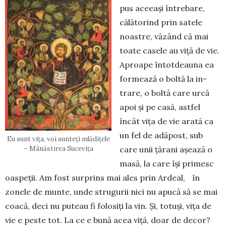
pus aceeași întrebare,
călă­to­rind prin satele
noastre, vă­zând că mai
toate casele au vi­ță de vie.
Aproape întot­dea­u­na ea
formează o boltă la in­
trare, o boltă care urcă
apoi și pe casă, astfel
încât vița de vie arată ca
un fel de adăpost, sub
Eu sunt vița, voi sunteți mlădițele
– Mânăstirea Sucevița
care unii țărani așează o
masă, la care își primesc
oaspeții. Am fost surprins mai ales prin Ardeal, în
zonele de munte, unde strugurii nici nu apucă să se mai
coacă, deci nu puteau fi folosiți la vin. Și, totuși, vița de
vie e peste tot. La ce e bună acea viță, doar de decor?