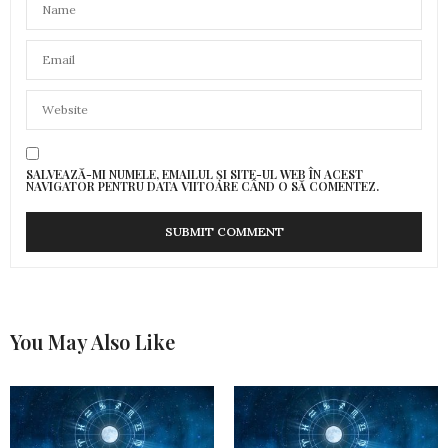
SALVEAZĂ-MI NUMELE, EMAILUL ȘI SITE-UL WEB ÎN ACEST
NAVIGATOR PENTRU DATA VIITOARE CÂND O SĂ COMENTEZ.
You May Also Like