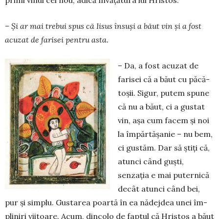
primi vinul cel nou, adică învățătura lui Hristos.
– Și ar mai trebui spus că Iisus însuși a băut vin și a fost
acuzat de farisei pentru asta.
– Da, a fost acuzat de
farisei că a băut cu păcă­
to­șii. Sigur, putem spune
că nu a băut, ci a gustat
vin, așa cum facem și noi
la împărtășanie – nu bem,
ci gustăm. Dar să știți că,
atunci când guști,
senzația e mai puternică
decât atunci când bei,
pur și simplu. Gustarea poartă în ea nădejdea unei îm­
pliniri vii­toa­re. Acum, dincolo de faptul că Hristos a băut