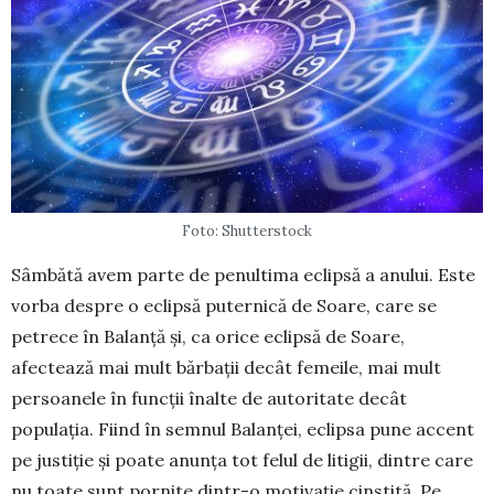
Foto: Shutterstock
Sâmbătă avem parte de penultima eclipsă a anului. Este
vorba despre o eclipsă puternică de Soare, care se
petrece în Balanță și, ca orice eclipsă de Soare,
afectează mai mult bărbații decât femeile, mai mult
persoanele în funcții înalte de autoritate decât
populația. Fiind în semnul Balanței, eclipsa pune accent
pe justiție și poate anunța tot felul de litigii, dintre care
nu toate sunt pornite dintr-o mo­tivație cinstită. Pe