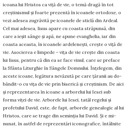
icoana lui Hristos ca viță de vie, o temă dragă în tot
creș­ti­nismul și foarte prezentă în icoanele ortodoxe, o
vezi ade­sea zugrăvită pe icoa­nele de sticlă din Ardeal.
Cel mai ade­sea, Iisus apare cu coasta stră­punsă, din
care a ieșit sânge și apă, ne spune evan­ghelia, iar din
coasta a­ceas­ta, în icoanele ardelenești, crește o viță de
vie. Asocierea e limpede – vița de vie crește din coasta
lui Iisus, pentru că din ea se face vinul, care se preface
la Sfânta Liturghie în Sângele Dom­nu­lui. Înțelegem, din
aceste icoa­ne, legătura ne­vă­zută pe care țăranii au do­
bân­dit-o cu vița de vie prin bi­se­rică și crești­nism. De aici
și reprezentarea în icoa­ne a ar­bo­relui lui Iesei sub
forma vi­ței de vie. Arbo­re­le lui Iesei, tatăl regelui și
profetului Da­vid, este, de fapt, arborele ge­nealogic al lui
Hris­tos, care se trage din seminția lui David. Și e mi­­
nunat, în ast­fel de reprezentări iconografice, în­tâlnite