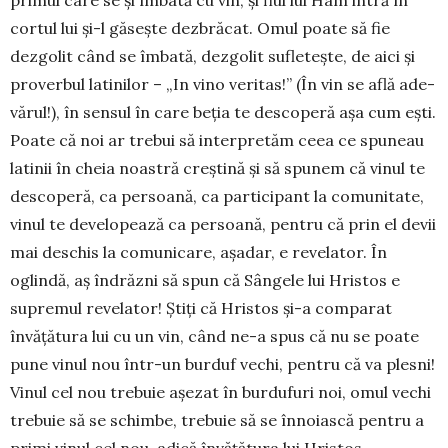
primul care se și îmbată cu vin, și fiul lui Ham intră în
cortul lui și-l găsește dezbrăcat. Omul poate să fie
dezgolit când se îm­ba­tă, dezgolit sufletește, de aici și
pro­verbul lati­nilor – „In vino veritas!” (În vin se află ade­
vă­rul!), în sensul în care beția te descoperă așa cum ești.
Poate că noi ar trebui să interpretăm ceea ce spu­neau
latinii în cheia noastră creștină și să spunem că vinul te
descoperă, ca persoană, ca participant la comunitate,
vinul te developează ca persoană, pen­tru că prin el devii
mai deschis la comunicare, așa­dar, e revelator. În
oglindă, aș îndrăzni să spun că Sângele lui Hristos e
supremul revelator! Știți că Hristos și-a comparat
învățătura lui cu un vin, când ne-a spus că nu se poate
pune vinul nou într-un bur­duf vechi, pentru că va plesni!
Vinul cel nou trebuie așezat în burdufuri noi, omul vechi
trebuie să se schimbe, trebuie să se înnoiască pentru a