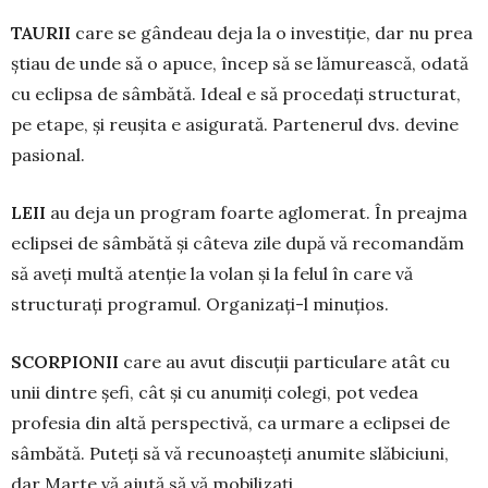
TAURII
care se gândeau deja la o in­vestiție, dar nu prea
știau de unde să o apuce, încep să se lămurească, odată
cu eclipsa de sâmbătă. Ideal e să procedați structurat,
pe etape, și reușita e asigurată. Partenerul dvs. devine
pasional.
LEII
au deja un program foarte aglo­merat. În preajma
eclipsei de sâmbătă și câteva zile după vă recomandăm
să aveți multă atenție la volan și la felul în care vă
structurați programul. Organizați-l minu­țios.
SCORPIONII
care au avut discuții par­­ticulare atât cu
unii dintre șefi, cât și cu anumiți colegi, pot vedea
profesia din altă perspectivă, ca ur­ma­re a eclipsei de
sâmbătă. Puteți să vă re­cunoașteți anu­mite slăbiciuni,
dar Marte vă ajută să vă mobilizați.