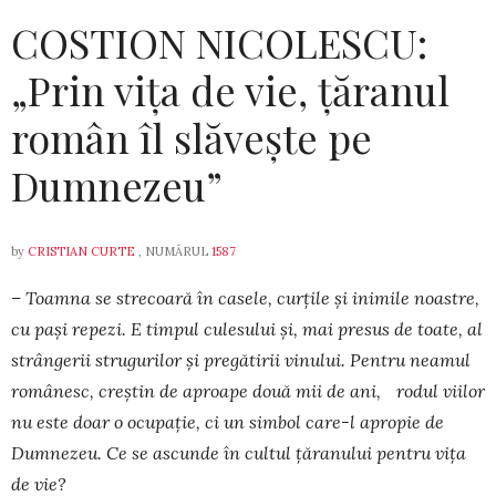
COSTION NICOLESCU:
„Prin vița de vie, țăranul
român îl slăvește pe
Dumnezeu”
by
CRISTIAN CURTE
, NUMĂRUL
1587
– Toamna se strecoară în casele, curțile și ini­mile noastre,
cu pași repezi. E timpul culesului și, mai presus de toate, al
strângerii strugurilor și pre­gă­tirii vinului. Pentru neamul
româ­nesc, creș­tin de aproape două mii de ani, rodul viilor
nu es­te doar o ocu­pa­ție, ci un simbol ca­re-l apro­pie de
Dumnezeu. Ce se as­cunde în cul­tul ță­ra­nului pentru vița
de vie?