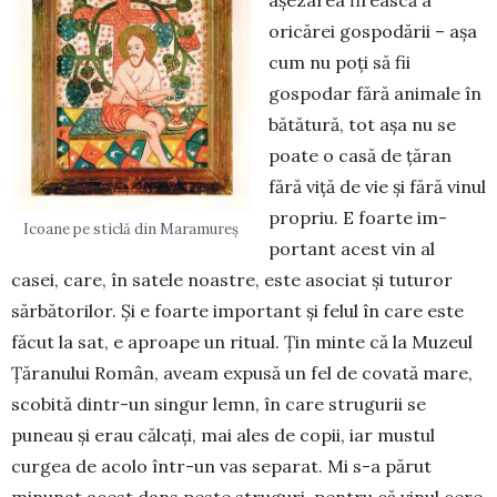
așezarea firească a
oricărei gospodării – așa
cum nu poți să fii
gospodar fără animale în
bătătură, tot așa nu se
poate o casă de țăran
fără viță de vie și fără vinul
propriu. E foarte im­
Icoane pe sticlă din Maramureș
portant acest vin al
casei, care, în satele noastre, este asociat și tuturor
sărbătorilor. Și e foarte im­por­tant și felul în care este
făcut la sat, e aproape un ritual. Țin minte că la Muzeul
Țăranului Român, aveam expusă un fel de covată mare,
scobită din­tr-un singur lemn, în care strugurii se
puneau și erau călcați, mai ales de copii, iar mustul
curgea de acolo într-un vas separat. Mi s-a părut