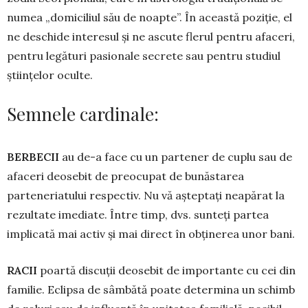
nu­mea „domiciliul său de noapte”. În aceas­tă po­ziție, el
ne deschide interesul și ne as­cute flerul pentru afaceri,
pentru le­gături pasionale secrete sau pentru studiul
știin­țelor oculte.
Semnele cardinale:
BERBECII
au de-a face cu un partener de cuplu sau de
afaceri deosebit de preo­cupat de bunăstarea
parteneriatului res­pectiv. Nu vă așteptați neapărat la
rezultate imediate. Între timp, dvs. sunteți partea
implicată mai activ și mai direct în obținerea unor bani.
RACII
poartă discuții deosebit de im­portante cu cei din
familie. Eclipsa de sâm­bătă poate determina un schimb