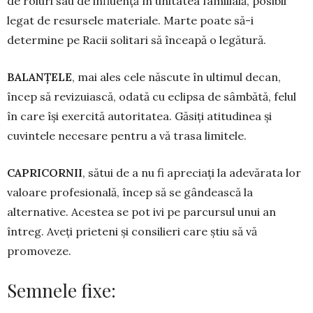
de roluri sau de influență în unitatea fa­mi­lială, posibil
legat de resursele materiale. Marte poa­te să-i
determine pe Racii solitari să înceapă o legătură.
BALANȚELE
, mai ales cele născute în ultimul decan,
încep să revizuiască, odată cu eclipsa de sâmbătă, felul
în care își exercită autoritatea. Găsiți atitudinea și
cuvintele necesare pentru a vă trasa limitele.
CAPRICORNII
, sătui de a nu fi apreciați la ade­vărata lor
valoare profesională, în­cep să se gândească la
alternative. Acestea se pot ivi pe parcursul unui an
întreg. Aveți prieteni și consilieri care știu să vă
promoveze.
Semnele fixe: