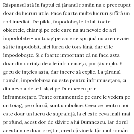
Răspunsul stă în faptul că țăranul ro­mân nu e preocupat
doar de lucruri utile. Face foarte multe lucruri și fără un
rod imediat. De pildă, împodobește totul, toate
obiectele, chiar și pe cele care nu au nevoie de a fi
împodobite – un toiag pe care se sprijină nu are ne­voie
să fie împodobit, nici furca de tors lână, dar el le
împodobește. Și e foarte important că nu face asta
doar din dorința de a le înfrumuseța, pur și simplu. E
greu de înțeles asta, dar încerc să explic. La țăranul
român, îm­podobirea nu este pentru înfrumu­se­țare, ci
din nevoia de a-L slăvi pe Dumnezeu prin
înfrumusețare. Toate ornamentele pe care le vedem pe
un toiag, pe o furcă, sunt simbolice. Ceea ce pentru noi
este doar un lucru de suprafață, la el este ceva mult mai
profund, acest dor de slăvire a lui Dumnezeu. Iar dorul
acesta nu e doar creștin, cred că vine la țăranul român