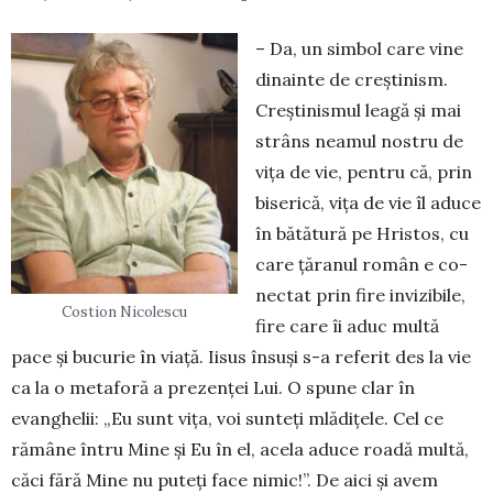
– Da, un simbol care vine
di­na­inte de creștinism.
Creștinismul lea­gă și mai
strâns neamul nostru de
vița de vie, pentru că, prin
biserică, vița de vie îl aduce
în bătătură pe Hristos, cu
care țăranul român e co­
nectat prin fire invizibile,
Costion Nicolescu
fire care îi aduc multă
pace și bucurie în viață. Iisus însuși s-a referit des la vie
ca la o metaforă a prezenței Lui. O spune clar în
evanghelii: „Eu sunt viţa, voi sunteţi mlă­diţele. Cel ce
rămâne întru Mine şi Eu în el, ace­la aduce roadă multă,
căci fără Mine nu puteţi face nimic!”. De aici și avem