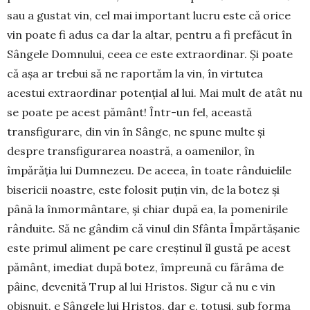
sau a gustat vin, cel mai important lucru este că orice
vin poate fi adus ca dar la altar, pentru a fi prefăcut în
Sângele Domnului, ceea ce este extra­ordinar. Și poate
că așa ar trebui să ne raportăm la vin, în vir­tu­tea
acestui extraordinar potențial al lui. Mai mult de atât nu
se poate pe acest pământ! Într-un fel, această
transfigurare, din vin în Sânge, ne spune mul­te și
despre transfigurarea noastră, a oa­menilor, în
împărăția lui Dumnezeu. De aceea, în toate rân­duielile
bisericii noastre, este folosit puțin vin, de la botez și
până la înmormântare, și chiar după ea, la pomenirile
rân­duite. Să ne gândim că vinul din Sfânta Îm­părtășanie
este primul aliment pe care creș­tinul îl gustă pe acest
pământ, imediat după botez, împreună cu fărâma de
pâine, devenită Trup al lui Hristos. Sigur că nu e vin
obișnuit, e Sângele lui Hristos, dar e, totuși, sub forma