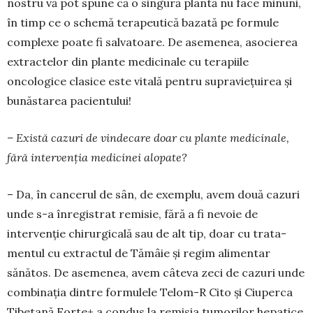
nostru vă pot spune că o singură plantă nu face minuni,
în timp ce o schemă terapeutică bazată pe formule
complexe poate fi salvatoare. De aseme­nea, asocierea
extractelor din plante me­dicinale cu tera­piile
oncologice clasice este vitală pentru supra­viețuirea și
bunăstarea pacientului!
– Există cazuri de vindecare doar cu plante me­dicinale,
fără intervenția medi­cinei alopate?
– Da, în cancerul de sân, de exemplu, avem două cazuri
unde s-a înregistrat re­misie, fără a fi nevoie de
intervenție chi­rurgicală sau de alt tip, doar cu trata­
mentul cu extractul de Tămâie și regim alimentar
sănătos. De asemenea, avem câteva zeci de cazuri unde
combinația dintre formulele Telom-R Cito și Ciu­perca
Tibetană Forte+ a condus la re­misia tumorilor hepatice,