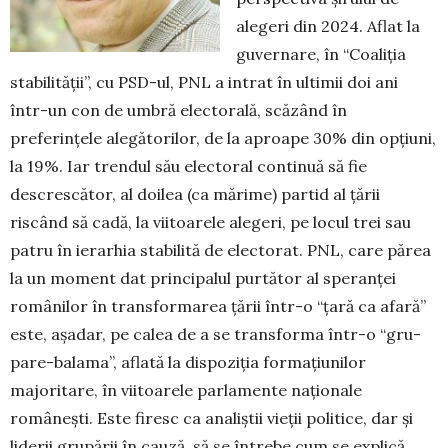
alegeri din 2024. Aflat la
guvernare, în “Coaliţia
stabilității”, cu PSD-ul, PNL a intrat în ultimii doi ani
într-un con de um­bră electorală, scăzând în
preferinţele alegătorilor, de la aproape 30% din opțiuni,
la 19%. Iar trendul său electoral continuă să fie
descrescător, al doilea (ca mărime) partid al țării
riscând să cadă, la vii­toa­rele alegeri, pe locul trei sau
patru în ierarhia stabilită de electorat. PNL, care părea
la un mo­ment dat principalul purtător al speranţei
româ­ni­lor în transformarea țării într-o “țară ca afară”
este, aşadar, pe calea de a se transforma într-o “gru­
pare-balama”, aflată la dis­poziţia forma­ţiu­ni­lor
majoritare, în viitoarele parlamente naționale
românești. Este firesc ca analiștii vieții politice, dar și
liderii grupării în cauză, să se întrebe cum se explică