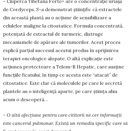
– Ciuperca Tibetană Forte+ are o concentrație uriașă
de Cordyceps. S-a demonstrat științific că extractele
din această plantă au o acțiune de sen­sibilizare a
celulelor maligne la citostatice. Formula concentrată,
potențată de extractul de turmeric, distruge
mecanismele de apărare ale tumorilor. Acest proces
explică parțial succesul acestui pro­dus în sprijinirea
terapiei oncologice alo­pa­te. O altă explicație este
acțiunea protec­toa­re a Telom-R Hepatic, care susține
funcțiile ficatului, în timp ce acesta este “atacat” de
citostatice. Este clar că moleculele pe care le secretă
plan­tele au o inteligență aparte, pe care ști­ința abia
acum o descoperă…
– O altă afecțiune pentru care cititorii ne cer informații
este cancerul pulmonar. Există un remediu specific care să