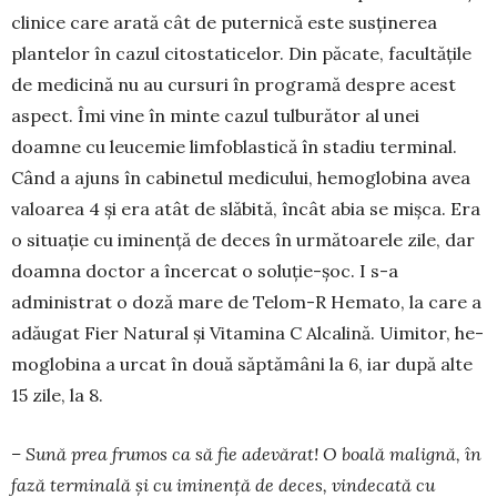
clinice care arată cât de puternică este sus­ținerea
plantelor în cazul citostaticelor. Din pă­cate, facultățile
de medicină nu au cursuri în pro­gramă despre acest
aspect. Îmi vine în minte cazul tulburător al unei
doamne cu leucemie limfo­blas­tică în stadiu terminal.
Când a ajuns în cabinetul medicului, hemoglobina avea
valoarea 4 și era atât de slăbită, încât abia se mișca. Era
o situație cu iminență de deces în următoarele zile, dar
doamna doctor a încercat o soluție-șoc. I s-a
administrat o doză mare de Telom-R Hemato, la care a
adăugat Fier Natural și Vitamina C Alcalină. Uimitor, he­
moglobina a urcat în două săptămâni la 6, iar după alte
15 zile, la 8.
– Sună prea frumos ca să fie adevărat! O boală malignă, în
fază terminală și cu iminență de deces, vindecată cu