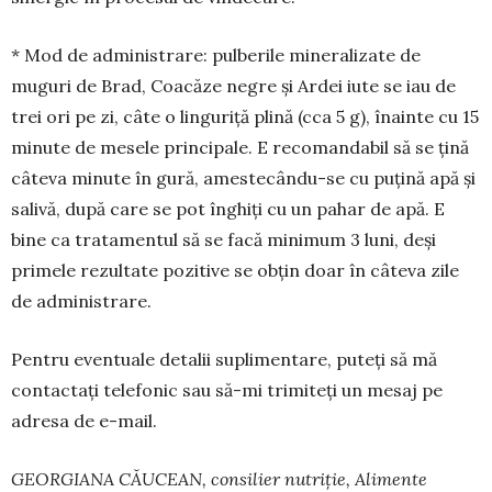
* Mod de administrare: pulberile mineralizate de
muguri de Brad, Coacăze negre și Ardei iute se iau de
trei ori pe zi, câte o linguriță plină (cca 5 g), înainte cu 15
minute de mesele principale. E recomandabil să se țină
câteva minute în gură, ames­tecându-se cu puțină apă și
salivă, după care se pot înghiți cu un pahar de apă. E
bine ca tratamentul să se facă minimum 3 luni, deși
primele rezul­tate pozitive se obțin doar în câteva zile
de ad­mi­nistrare.
Pentru eventuale detalii suplimentare, puteți să mă
contactați telefonic sau să-mi trimiteți un mesaj pe
adresa de e-mail.
GEORGIANA CĂUCEAN, consilier nutriţie, Alimente