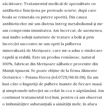
sâcâitoare. Tratamentul medical de specialitate cu
antibiotice funcționa pe perioade scurte, după care
boala se reinstala cu putere spo­rită. Din cauza
antibioticelor mi-am distrus întreg metabolismul și mi-
am compromis imunitatea. Am încercat, de asemenea,
mai multe soluții naturiste de tratare a bolii și prin
încercări succesive m-am oprit la pulberea
mineralizată de Merișoare, care mi-a adus o vindecare
rapidă și stabilă. Este un pro­dus românesc, natural
100%, fabricat din Me­rișoare sălbatice provenite din
Munții Apuseni. Se poate obține de la firma Alimente
Geriatrice – Poiana Horea (tel.0729/66.81.08). Eu am
luat câte o linguriță de pulbere înainte de fiecare masă
și simptomele infecției au cedat în cca o săptămână. Am
continuat tratamentul trei luni, pentru că am ob­servat
o îmbunătățire substanțială a sănătății mele, în afara