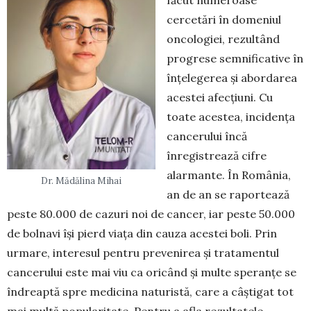
cercetări în domeniul
oncologiei, rezultând
progrese semnificative în
înțelegerea și abordarea
acestei afecțiuni. Cu
toate acestea, incidența
cancerului încă
înregistrează cifre
alarmante. În România,
Dr. Mădălina Mihai
an de an se raportează
peste 80.000 de cazuri noi de cancer, iar peste 50.000
de bolnavi își pierd viața din cauza acestei boli. Prin
urmare, interesul pentru prevenirea și tratamentul
cancerului este mai viu ca oricând și multe speranțe se
îndreaptă spre medicina naturistă, care a câștigat tot
mai multă popularitate. Pentru a afla rezultatele