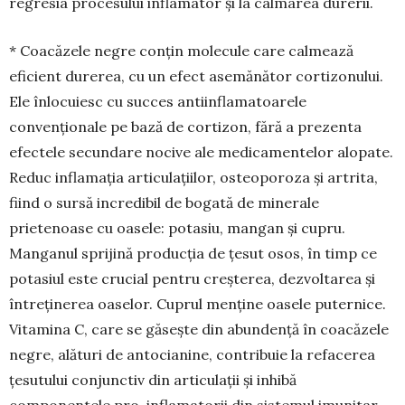
regresia procesului inflamator și la calmarea durerii.
* Coacăzele negre conțin molecule care cal­mează
eficient durerea, cu un efect asemănător cor­tizonului.
Ele înlocuiesc cu succes antiinfla­ma­toarele
convenționale pe bază de cortizon, fără a pre­zenta
efectele secundare nocive ale medica­men­telor alopate.
Reduc inflamația articulațiilor, osteo­poroza și artrita,
fiind o sursă incredibil de bogată de minerale
prietenoase cu oasele: potasiu, mangan și cupru.
Manganul sprijină producția de țesut osos, în timp ce
potasiul este crucial pentru creșterea, dezvoltarea și
întreținerea oaselor. Cuprul menține oasele puternice.
Vitamina C, care se găsește din abun­dență în coacăzele
negre, alături de anto­cia­nine, contribuie la refacerea
țesutului conjunctiv din articulații și inhibă
componentele pro-infla­matorii din sistemul imunitar.