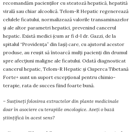
recomandăm pacienților cu steatoză hepatică, he­patită
virală sau chiar alcoolică. Telom-R Hepatic regenerează
celulele ficatului, normalizează valo­rile transaminazelor
și ale altor parametri hepatici, prevenind cancerul
hepatic. Există medici (cum ar fi d-l dr. Gazzi, de la
spitalul “Providența” din Iași) care, cu ajutorul acestor
produse, au reușit să în­toarcă mulți pacienți din drumul
spre afecțiuni maligne ale ficatului. Odată diagnosticat
cancerul hepatic, Telom-R Hepatic și Ciuperca Tibetană
Forte+ sunt un suport excepțional pentru chimio­
terapie, rata de succes fiind foarte bună.
– Susțineți folosirea extractelor din plante medicinale
doar în asociere cu terapiile onco­lo­gice. Aveți o bază
științifică în acest sens?