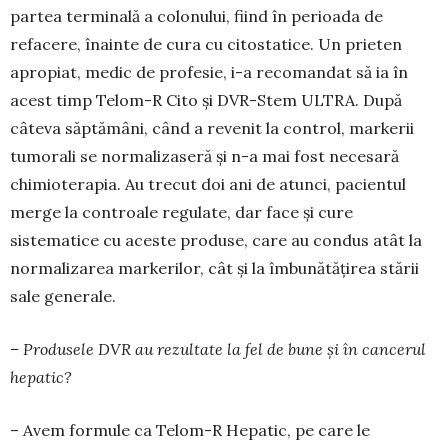
partea terminală a colonului, fiind în pe­rioada de
refacere, înainte de cura cu citostatice. Un prieten
apropiat, medic de profesie, i-a reco­man­dat să ia în
acest timp Telom-R Cito și DVR-Stem ULTRA. După
câteva săptămâni, când a re­venit la control, markerii
tumorali se normalizaseră și n-a mai fost necesară
chimioterapia. Au trecut doi ani de atunci, pacientul
merge la controale re­gulate, dar face și cure
sistematice cu aceste pro­duse, care au condus atât la
normalizarea marke­rilor, cât și la îmbunătățirea stării
sale generale.
– Produsele DVR au rezultate la fel de bune și în cancerul
hepatic?
– Avem formule ca Telom-R Hepatic, pe care le