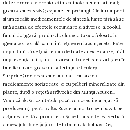
deteriorarea micro­biotei intestinale; sedenta­rismul;
greutatea excesivă; ex­pu­nerea prelungită la intemperii
și umezeală; medica­mentele de sinteză, luate fără să se
țină sea­ma de efectele secundare și adverse; alcoolul,
fu­mul de țigară, produsele chimice toxice fo­losite în
igiena corporală sau în între­ținerea locuinței etc. Este
important să se țină seama de toate aceste cauze, atât
în prevenția, cât și în tratarea artrozei. Am avut și eu în
familie cazuri grave de suferință articulară.
Surprinzător, acestea n-au fost tratate cu
medicamente sofisticate, ci cu pulberi mineralizate din
plante, după o rețetă străveche din Munții Apuseni.
Vindecările și rezultatele pozitive ne-au încurajat să
producem și pentru alții. Suc­cesul nostru s-a bazat pe
acțiunea certă a produselor și pe transmiterea verbală
a mesajului binefăcător de la bolnav la bolnav. Deși