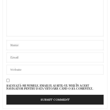
SALVEAZĂ-MI NUMELE, EMAILUL ȘI SITE-UL WEB ÎN ACEST
NAVIGATOR PENTRU DATA VIITOARE CÂND O SĂ COMENTEZ.