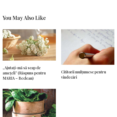
You May Also Like
„Ajutați-mă să scap de
Cititorii mulțumesc pentru
amețeli” (Răspuns pentru
vindecări
MARIA – Beclean)