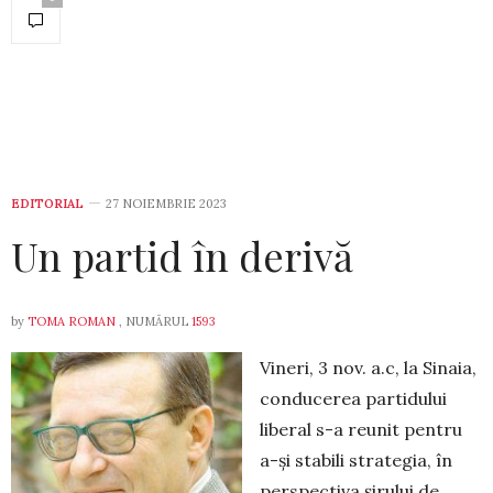
EDITORIAL
27 NOIEMBRIE 2023
Un partid în derivă
by
TOMA ROMAN
, NUMĂRUL
1593
Vineri, 3 nov. a.c, la Sinaia,
conducerea par­ti­du­lui
liberal s-a reunit pentru
a-și stabili stra­tegia, în
perspectiva şirului de