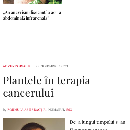
„An anevrism disecant la aorta
abdominală infrarenală”
ADVERTORIALE
28 NOIEMBRIE 2023
Plantele în terapia
cancerului
by
FORMULA AS REDACȚIA
, NUMĂRUL
1593
De-a lungul timpului s-au
făcut nume­roase