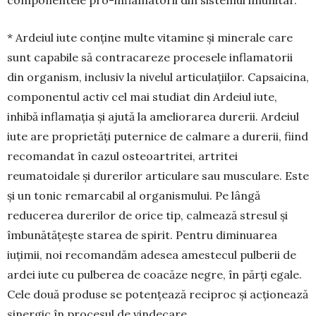
* Ardeiul iute conține multe vitamine și mine­rale care
sunt capabile să contracareze procesele inflamatorii
din organism, inclusiv la nivelul articulațiilor. Capsaicina,
com­ponentul activ cel mai studiat din Ardeiul iute,
inhibă inflamația și ajută la ameliorarea durerii. Ardeiul
iute are proprietăți puternice de calmare a durerii, fiind
recomandat în cazul osteoartritei, artritei
reumatoidale și durerilor articulare sau musculare. Este
și un tonic remarcabil al organis­mului. Pe lângă
reducerea durerilor de orice tip, calmează stresul și
îmbu­nătățește starea de spirit. Pentru di­minuarea
iuțimii, noi recomandăm adesea amestecul pulberii de
ardei iute cu pulberea de coacăze negre, în părți egale.
Cele două produse se poten­țează reciproc și acționează
sinergic în procesul de vindecare.