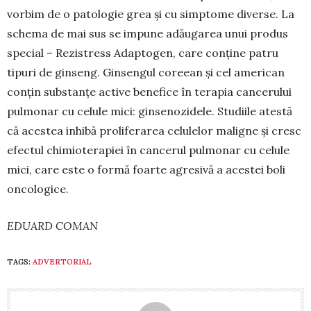
vorbim de o patologie grea și cu simp­tome diverse. La
schema de mai sus se impune adă­u­garea unui produs
special – Rezistress Adap­to­gen, care conține patru
tipuri de ginseng. Gin­sengul coreean și cel american
conțin substanțe ac­tive benefice în terapia cancerului
pulmonar cu ce­lule mici: ginsenozidele. Studiile atestă
că acestea in­hibă proliferarea celulelor maligne și cresc
efec­tul chimioterapiei în cancerul pulmonar cu celule
mici, care este o formă foarte agresivă a acestei boli
oncologice.
EDUARD COMAN
TAGS:
ADVERTORIAL