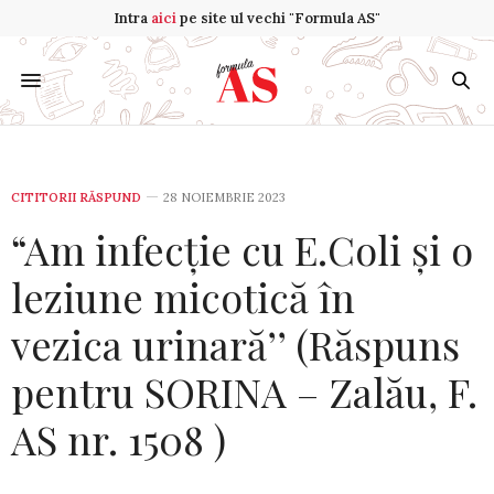
Intra
aici
pe site ul vechi "Formula AS"
CITITORII RĂSPUND
28 NOIEMBRIE 2023
“Am infecție cu E.Coli și o
leziune micotică în
vezica urinară’’ (Răspuns
pentru SORINA – Zalău, F.
AS nr. 1508 )