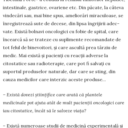
in­testinale, gas­trice, ovariene etc. Din păca­te, la câteva
vindecări sau, mai bine spus, ameliorări mira­cu­loase, se
înregis­trează sute de decese, din lipsa îngrijirii adec­
vate. Există bolnavi oncologici cu fo­bie de spital, care
încearcă să se trateze cu su­pli­mente recomandate de
tot felul de binevoitori, și care ascultă prea târziu de
medic. Mai există și pacienți cu reacții adverse la
citostatice sau radio­terapie, care pot fi salvați cu
suportul produselor naturale, dar care se sting, din
cauza medicilor care interzic aceste produse…
– Există dovezi științifice care arată că plantele
medicinale pot ajuta atât de mult pacienții on­co­logici care
iau citostatice, încât să le salveze viața?
– Există numeroase studii de medicină expe­rimentală și