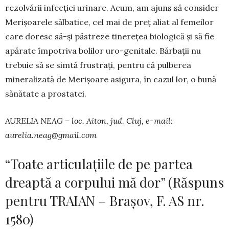
rezolvării infecției urinare. Acum, am ajuns să consider
Merișoarele sălbatice, cel mai de preț aliat al femeilor
care doresc să-și păstreze tinerețea biologică și să fie
apărate împotriva bo­lilor uro-genitale. Bărbații nu
trebuie să se simtă frus­trați, pentru că pulberea
mineralizată de Meri­șoa­re asigura, în cazul lor, o bună
sănătate a prostatei.
AURELIA NEAG – loc. Aiton, jud. Cluj, e-mail:
aurelia.neag@gmail.com
“Toate articulațiile de pe partea
dreaptă a corpului mă dor” (Răspuns
pentru TRAIAN – Brașov, F. AS nr.
1580)