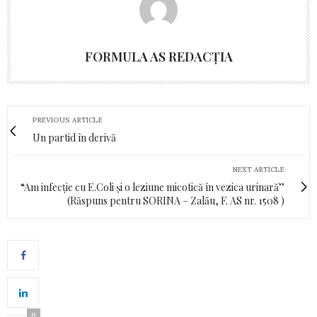
FORMULA AS REDACȚIA
PREVIOUS ARTICLE
Un partid în derivă
NEXT ARTICLE
“Am infecție cu E.Coli și o leziune micotică în vezica urinară’’
(Răspuns pentru SORINA – Zalău, F. AS nr. 1508 )
0