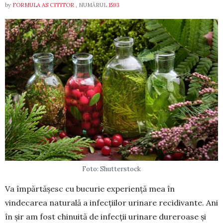
by
FORMULA AS CITITOR
, NUMĂRUL
1593
Foto: Shutterstock
Va împărtășesc cu bucurie experiență mea în
vindecarea naturală a infecțiilor urinare recidivante. Ani
în șir am fost chinuită de infecții urinare du­reroase și