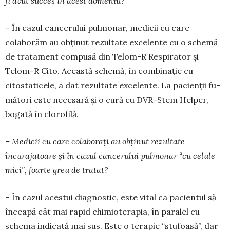
fi avut succes în acest domeniu?
– În cazul cancerului pulmonar, medicii cu care
colaborăm au obținut rezultate exce­lente cu o schemă
de tratament compusă din Telom-R Respirator și
Telom-R Cito. Aceas­tă schemă, în combinație cu
citosta­ticele, a dat rezultate excelente. La pacienții fu­
mă­tori este necesară și o cură cu DVR-Stem Hel­per,
bogată în clorofilă.
– Medicii cu care colaborați au obținut rezul­tate
încurajatoare și în cazul cancerului pul­monar “cu celule
mici”, foarte greu de tratat?
– În cazul acestui diagnostic, este vital ca pa­ci­entul să
înceapă cât mai rapid chimioterapia, în pa­ralel cu
schema indicată mai sus. Este o terapie “stufoasă”, dar