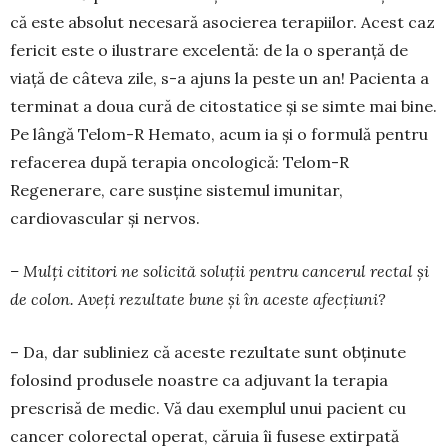
că este absolut necesară asocierea terapiilor. Acest caz
fericit este o ilustrare excelentă: de la o speranță de
viață de câ­teva zile, s-a ajuns la peste un an! Pacienta a
terminat a doua cură de citosta­tice și se simte mai bine.
Pe lângă Telom-R Hemato, acum ia și o formulă pentru
refacerea după terapia oncologică: Telom-R
Regenerare, care susține siste­mul imuni­tar,
cardiovascular și nervos.
– Mulți cititori ne solicită soluții pentru can­cerul rectal și
de colon. Aveți rezultate bune și în aceste afecțiuni?
– Da, dar subliniez că aceste rezultate sunt obținute
folosind produsele noastre ca adjuvant la terapia
prescrisă de medic. Vă dau exemplul unui pacient cu
cancer colorectal operat, căruia îi fusese extirpată