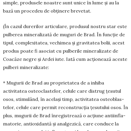
simple, produsele noastre sunt unice în lume și au la
bază un procedeu de obținere brevetat.
(În cazul durerilor articulare, produsul nostru star este
pulberea mineralizată de muguri de Brad. În funcție de
tipul, complexitatea, vechimea și gravitatea bolii, acest
produs poate fi asociat cu pulberile mineralizate de
Coacăze negre și Ardei iute. Iată cum acționează aceste
pulberi minera­lizate:
* Mugurii de Brad au proprietatea de a inhiba
activitatea osteoclastelor, celule care distrug țesutul
osos, stimulând, în același timp, activitatea osteo­blas­
telor, celule care permit reconstrucția țesutului osos. În
plus, mugurii de Brad înregistrează o ac­țiune antiinfla­
matorie, antioxidantă și analgezică, care conduce la