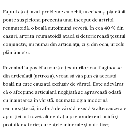
Faptul că ați avut probleme cu ochii, urechea și plămânii
poate suspiciona prezența unui început de artrită
reumatoidă, o boală autoi­mună severă. În cca 40 % din
ca­zuri, artrita reumatoidă atacă și deteriorează țesutul
conjunctiv, nu numai din articulații, ci și din ochi, urechi,
plămâni etc.
Revenind la posibila uzură a țesuturilor cartila­ginoase
din articulații (artroza), vreau să vă spun că această
boală nu este cauzată exclusiv de vârstă. Este adevă­rat
că o afecțiune articulară neglijată se agravează odată
cu înaintarea în vârstă. Reuma­tologia modernă
recunoaște că, în afară de vârstă, există și alte cauze ale
apa­riției artrozei: alimentația preponderent acidă și
proinflamatorie; carențele mi­­nerale și nutritive;