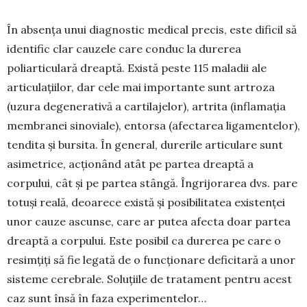
În absența unui diagnostic me­dical precis, este dificil să
identific clar cauzele care conduc la durerea
poliarticulară dreap­tă. Există peste 115 maladii ale
articulațiilor, dar cele mai impor­tante sunt artroza
(uzu­ra degene­ra­tivă a cartilajelor), artrita (infla­mația
membranei si­noviale), entorsa (afectarea ligamentelor),
tendita și bur­sita. În ge­neral, du­rerile articu­lare sunt
asimetrice, acționând atât pe partea dreaptă a
corpului, cât și pe partea stângă. Îngrijorarea dvs. pare
totuși reală, deoarece există și posibilitatea existenței
unor cauze ascunse, care ar putea afecta doar partea
dreaptă a corpului. Este po­sibil ca durerea pe care o
resimțiți să fie legată de o funcționare de­ficitară a unor
sisteme cerebrale. Soluțiile de tratament pentru acest
caz sunt însă în faza experimentelor…