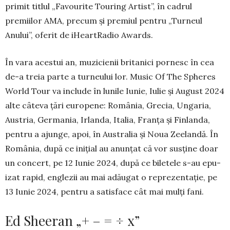
pri­mit titlul „Favourite Touring Artist”, în ca­drul
premiilor AMA, precum și premiul pen­tru „Turneul
Anului”, oferit de iHeartRadio Awards.
În vara acestui an, muzicienii britanici por­nesc în cea
de-a tre­ia parte a turneului lor. Mu­sic Of The Spheres
World Tour va include în lunile Iunie, Iulie și August 2024
alte câteva țări europene: România, Grecia, Un­ga­ria,
Austria, Germania, Irlanda, Italia, Franța și Fin­landa,
pentru a ajunge, apoi, în Aus­tralia și Noua Zeelandă. În
România, după ce inițial au anunțat că vor susţine doar
un con­cert, pe 12 Iunie 2024, după ce biletele s-au epu­
izat rapid, englezii au mai adă­ugat o repre­zentație, pe
13 Iunie 2024, pentru a satisface cât mai mulți fani.
Ed Sheeran „+ – = ÷ x”