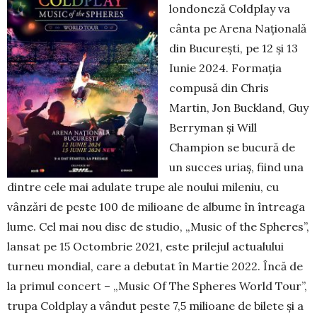
londoneză Coldplay va
cânta pe Arena Națională
din București, pe 12 și 13
Iunie 2024. Formația
compusă din Chris
Martin, Jon Buckland, Guy
Berryman și Will
Champion se bucură de
un succes uriaș, fiind una
dintre cele mai adulate trupe ale noului mileniu, cu
vânzări de peste 100 de milioane de albume în întreaga
lume. Cel mai nou disc de studio, „Music of the Spheres”,
lansat pe 15 Octombrie 2021, este prilejul ac­tua­lului
turneu mon­dial, care a debutat în Mar­tie 2022. Încă de
la pri­mul concert – „Music Of The Spheres World Tour”,
trupa Coldplay a vândut peste 7,5 mi­li­oane de bilete și a