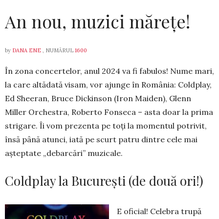
An nou, muzici mărețe!
by
DANA ENE
, NUMĂRUL
1600
În zona concertelor, anul 2024 va fi fabulos! Nume mari,
la care altădată visam, vor ajunge în România: Coldplay,
Ed Sheeran, Bruce Dickinson (Iron Maiden), Glenn
Miller Or­chestra, Roberto Fonseca – asta doar la prima
stri­gare. Îi vom prezenta pe toți la momentul potrivit,
însă până atunci, iată pe scurt patru dintre cele mai
așteptate „debarcări” muzicale.
Coldplay la București (de două ori!)
E oficial! Celebra trupă