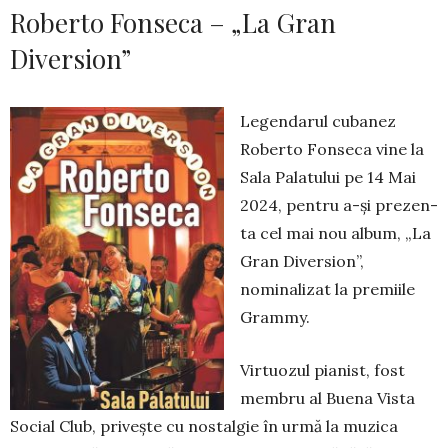
Roberto Fonseca – „La Gran
Diversion”
Legendarul cubanez
Roberto Fonseca vine la
Sala Palatului pe 14 Mai
2024, pentru a-și pre­zen­
ta cel mai nou al­bum, „La
Gran Diver­sion”,
nominalizat la premiile
Grammy.
Virtuozul pianist, fost
membru al Buena Vista
Social Club, pri­veş­te cu nostalgie în urmă la muzica