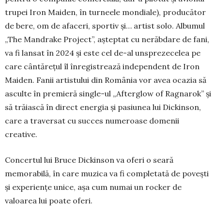
trupei Iron Maiden, în turneele mondiale), producător
de bere, om de afaceri, spor­tiv și… artist solo. Albumul
„The Mandrake Pro­ject”, așteptat cu nerăbdare de fani,
va fi lansat în 2024 și este cel de-al unsprezecelea pe
care cân­tă­rețul îl înregistrează independent de Iron
Maiden. Fa­nii artistului din România vor avea ocazia să
as­culte în premieră single-ul „Afterglow of Rag­narok” și
să trăiască în direct energia și pasiunea lui Dickinson,
care a traversat cu succes numeroase domenii
creative.
Concertul lui Bruce Dickinson va oferi o seară
memorabilă, în care muzica va fi completată de povești
și experiențe unice, așa cum numai un rocker de
valoarea lui poate oferi.