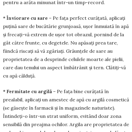
pentru a arăta minunat într-un timp-record.
* Înviorare cu sare
– Pe fața perfect curățată, aplicați
puțină sare de bucă­tărie grunjoasă, ușor înmuiată în apă
și frecați-vă extrem de ușor tot obra­zul, pornind de la
gât către frunte, cu degetele. Nu apăsați prea tare,
fiind­că riscați să vă zgâriați. Grăunțele de sare au
proprietatea de a desprinde celu­lele moarte ale pielii,
care dau tenului un aspect îmbătrânit și tern. Clătiți-vă
cu apă călduță.
* Fermitate cu ar­gilă
– Pe fața bine curățată în
prealabil, aplicați un a­mes­tec de apă cu argilă cos­metică
(se găsește în far­ma­cii și în magazinele natu­riste).
Întindeți-o într-un strat uni­form, evitând doar zona
sensibilă din preaj­ma ochi­lor. Argila are proprietatea de