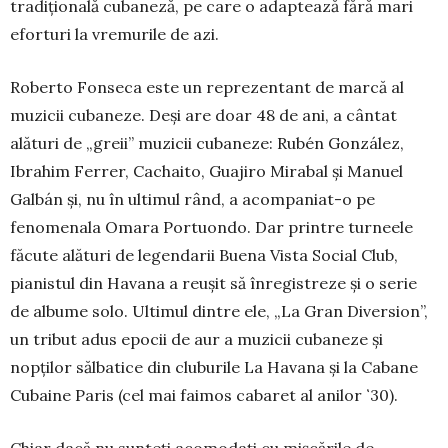
tradi­ţio­nală cubaneză, pe care o adaptează fără mari
eforturi la vremurile de azi.
Roberto Fonseca es­te un reprezentant de marcă al
muzicii cuba­neze. Deși are doar 48 de ani, a cântat
alături de „greii” muzicii cubane­ze: Rubén González,
Ibra­him Ferrer, Ca­chaito, Guajiro Mirabal și Ma­nuel
Galbán și, nu în ultimul rând, a acom­paniat-o pe
fenomenala Omara Portuondo. Dar printre tur­neele
făcute alături de legendarii Buena Vista So­cial Club,
pianistul din Havana a reușit să înre­gistreze și o serie
de albume solo. Ultimul dintre ele, „La Gran Diversion”,
un tribut adus epocii de aur a muzicii cubaneze și
nopţilor sălbatice din cluburile La Havana și la Cabane
Cubaine Paris (cel mai faimos cabaret al anilor ῾30).