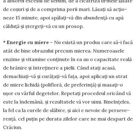
a absorbi excesul de sebum, de a ci­catriza urmele lăsate
de coșuri și de a com­prima porii mari. Lăsați să acțio­
neze 15 minute, apoi spălați-vă din abun­dență cu apă
călduță și ștergeți-vă cu un prosop.
* Energie cu miere
– Nu există un produs care să-i facă
atât de bine obrazului precum mierea. Nume­roa­sele
enzime și vitamine conținute în ea au o capacitate reală
de hrănire și întreținere a pielii. Când stați acasă,
demachiați-vă și curățați-vă fa­ța, apoi aplicați un strat
de mie­re li­chidă (poli­floră, de pre­fe­rință) și masați-o
ușor cu vârful de­getelor. Repetați pro­cedeul oricând vă
este la îndemână, și rezultatele vă vor uimi. Bineînțeles,
la fel ca la cu­rele de slăbire, și aici e ne­voie de per­seve­
rență, cel puțin pe durata zilelor care ne mai despart de
Cră­ciun.