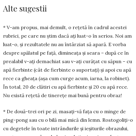
Alte sugestii
* V-am propus, mai demult, o rețetă în cadrul acestei
rubrici, pe care nu știm dacă ați luat-o în serios. Noi am
luat-o, și rezultatele nu au întârziat să apară. E vorba
despre spălatul pe față, dimineața și seara – după ce în
prealabil v-ați de­machiat sau v-ați cu­rățat cu săpun – cu
apă fierbinte (cât de fierbinte o supor­tați) și apoi cu apă
rece ca gheața (așa cum curge acum, iarna, la robinet).
În total, 20 de clă­tiri cu apă fierbinte și 20 cu apă rece.
Nu există rețetă de tinerețe mai bună pentru obraz!
* De două-trei ori pe zi, masați-vă fața cu o min­ge de
ping-pong sau cu o bilă mai mică din lemn. Rostogoliți-o
cu de­getele în toate intrân­durile și ieși­­tu­rile obrazului,