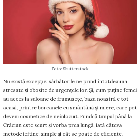
Foto: Shutterstock
Nu există excepție: sărbătorile ne prind întotdeauna
stresate și obosite de urgențele lor. Și, cum puține femei
au acces la saloane de frumusețe, baza noastră e tot
acasă, printre borcanele cu smântână și miere, care pot
deveni cosmetice de neînlocuit. Fiindcă timpul până la
Crăciun este scurt și vorba prea lungă, iată câteva
metode ieftine, sim­ple și cât se poate de eficiente,