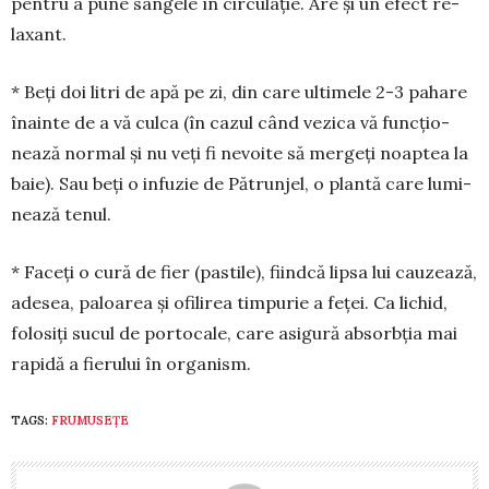
pen­tru a pune sângele în cir­culație. Are și un efect re­
laxant.
* Beți doi litri de apă pe zi, din care ultimele 2-3 pahare
înainte de a vă culca (în cazul când vezica vă funcțio­
nează normal și nu veți fi nevoite să mer­geți noaptea la
baie). Sau beți o in­fu­zie de Pătrunjel, o plan­tă care lumi­
nează tenul.
* Faceți o cură de fier (pastile), fiindcă lipsa lui cauzează,
adesea, pa­loa­rea și ofilirea timpurie a feței. Ca lichid,
folosiți sucul de portocale, care asigură absorbția mai
rapidă a fierului în organism.
TAGS:
FRUMUSEȚE