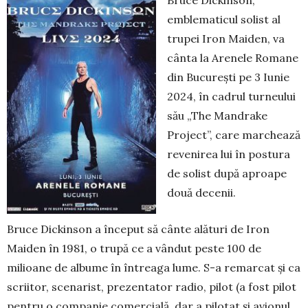
Bruce Dickinson,
emblematicul solist al
trupei Iron Maiden, va
cânta la Arenele Romane
din Bucu­rești pe 3 Iunie
2024, în cadrul turneului
său „The Mandrake
Project”, care marchează
revenirea lui în postura
de solist după aproape
două decenii.
Bruce Dickinson a început să cânte alături de Iron
Maiden în 1981, o trupă ce a vândut peste 100 de
milioane de albume în întreaga lume. S-a re­mar­cat și ca
scriitor, scenarist, prezentator radio, pilot (a fost pilot
pentru o companie comercială, dar a pi­lotat și avionul