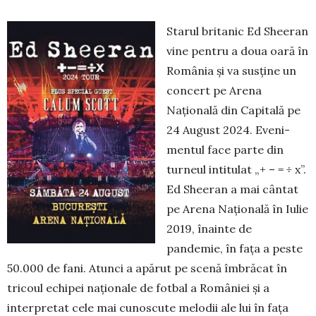
Starul britanic Ed Sheeran
vine pentru a doua oară în
România și va susține un
concert pe Arena
Națională din Capitală pe
24 August 2024. Eveni­
mentul face parte din
turneul intitulat „+ – = ÷ x”.
Ed Sheeran a mai cântat
pe Arena Națională în Iulie
2019, înainte de
pandemie, în fața a peste
50.000 de fani. Atunci a apărut pe scenă îmbrăcat în
tricoul echipei naționale de fotbal a României și a
interpretat cele mai cunoscute melodii ale lui în fața