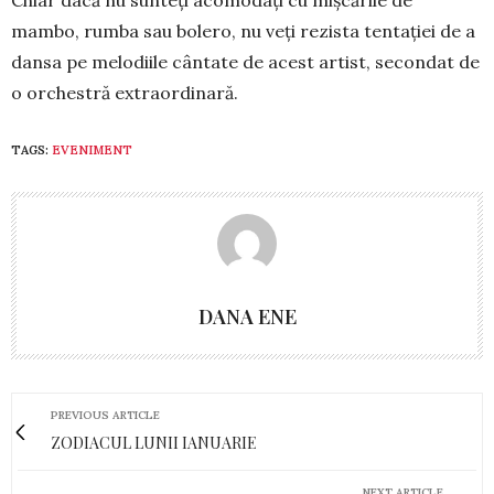
Chiar dacă nu sunteți acomodați cu mișcările de
mambo, rumba sau bolero, nu veți rezista tentației de a
dansa pe melodiile cântate de acest artist, se­condat de
o orchestră extraordinară.
TAGS:
EVENIMENT
DANA ENE
PREVIOUS ARTICLE
ZODIACUL LUNII IANUARIE
NEXT ARTICLE