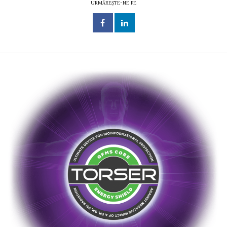
URMĂREȘTE-NE PE