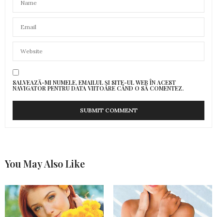
SALVEAZĂ-MI NUMELE, EMAILUL ȘI SITE-UL WEB ÎN ACEST
NAVIGATOR PENTRU DATA VIITOARE CÂND O SĂ COMENTEZ.
You May Also Like