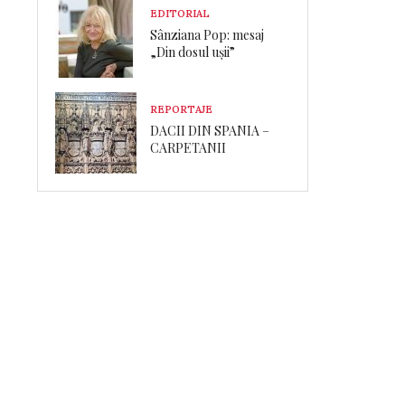
EDITORIAL
Sânziana Pop: mesaj
„Din dosul ușii”
REPORTAJE
DACII DIN SPANIA –
CARPETANII