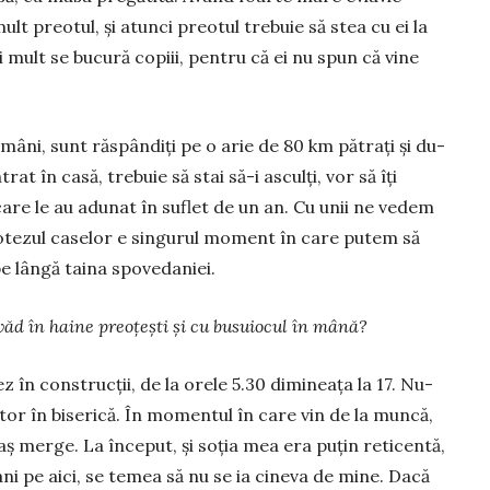
 preotul, și atunci preotul trebuie să stea cu ei la
mult se bucură copiii, pentru că ei nu spun că vine
mâni, sunt răspândiți pe o arie de 80 km pătrați și du­
at în casă, trebuie să stai să-i asculți, vor să îți
care le au adunat în su­flet de un an. Cu unii ne vedem
botezul caselor e sin­gu­rul mo­ment în care putem să
e lângă taina spovedaniei.
văd în haine pre­oțești și cu busuiocul în mână?
z în con­strucții, de la orele 5.30 dimineața la 17. Nu-
tor în biserică. În mo­men­tul în care vin de la muncă,
aș merge. La început, și soția mea era puțin reticentă,
ani pe aici, se temea să nu se ia ci­ne­va de mine. Dacă