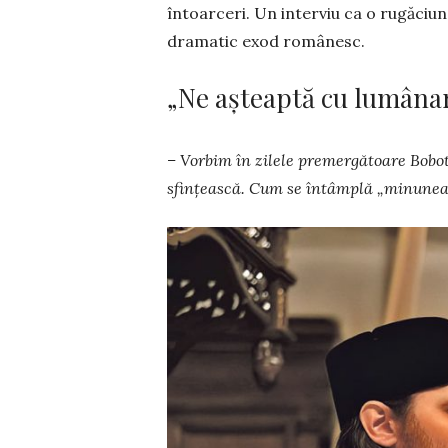
întoarceri. Un interviu ca o rugăciune
dramatic exod românesc.
„Ne așteaptă cu lumâna
– Vorbim în zilele premer­gă­toare Bobote
sfințească. Cum se întâmplă „minunea” 