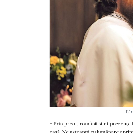
Păr
– Prin preot, românii simt prezența lu
casă. Ne așteaptă cu lumânare aprin­