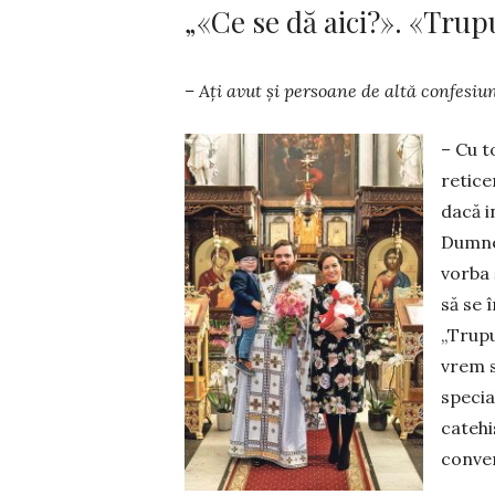
„«Ce se dă aici?». «Tru
– Ați avut și persoane de altă confesiu
– Cu t
retice
dacă i
Dumnez
vor­ba 
să se 
„Trupu
vrem s
specia
catehi
conver