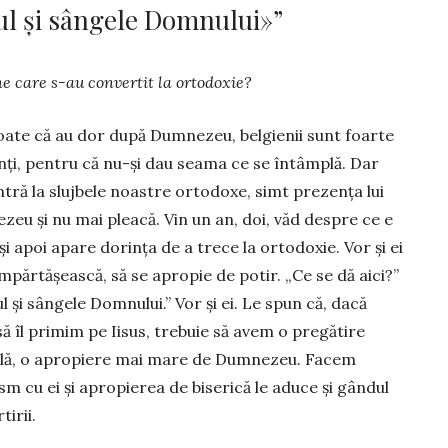
pul și sângele Domnului»”
ne care s-au convertit la ortodoxie?
oate că au dor după Dumnezeu, belgi­e­nii sunt foarte
nți, pentru că nu-și dau seama ce se întâmplă. Dar
ntră la slujbele noastre orto­do­xe, simt prezența lui
eu și nu mai pleacă. Vin un an, doi, văd despre ce e
și apoi apare dorința de a trece la orto­do­xie. Vor și ei
îm­părtășească, să se apropie de potir. „Ce se dă aici?”
l și sângele Domnului.” Vor și ei. Le spun că, dacă
ă îl primim pe Iisus, trebuie să avem o pregătire
lă, o apro­piere mai mare de Dumnezeu. Facem
sm cu ei și apropierea de biserică le aduce și gândul
tirii.