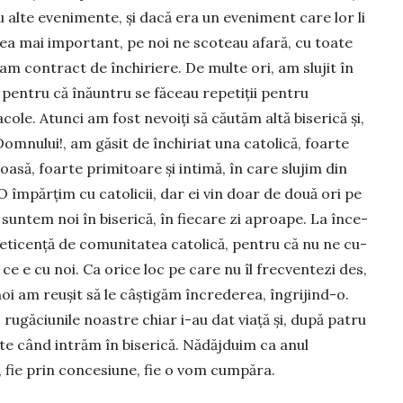
 alte eveni­men­te, și dacă era un eve­ni­ment care lor li
ea mai im­portant, pe noi ne sco­teau afa­ră, cu toate
am con­tract de închi­riere. De multe ori, am slujit în
 pentru că înă­un­tru se făceau repetiții pentru
cole. Atunci am fost nevoiți să cău­tăm altă bi­serică și,
Dom­nului!, am găsit de închi­riat una catolică, foarte
roasă, foarte pri­mi­toare și inti­mă, în care slu­jim din
O împărțim cu catolicii, dar ei vin doar de două ori pe
ui suntem noi în biserică, în fiecare zi aproa­pe. La înce­
eti­cen­ță de comunitatea catolică, pen­tru că nu ne cu­
ce e cu noi. Ca orice loc pe care nu îl frec­ventezi des,
noi am reușit să le câști­găm încrederea, îngri­jind-o.
ru­găciunile noastre chiar i-au dat viață și, după patru
e când intrăm în biserică. Nădăjduim ca anul
, fie prin concesiune, fie o vom cumpăra.