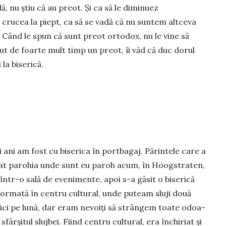
dă, nu știu că au preot. Și ca să le diminuez
 cru­cea la piept, ca să se vadă că nu suntem altceva
 Când le spun că sunt preot orto­dox, nu le vine să
ut de foarte mult timp un preot, îi văd că duc do­rul
la biserică.
i ani am fost cu bi­se­rica în portbagaj. Părintele care a
țat parohia unde sunt eu paroh acum, în Hoog­straten,
 într-o sală de eve­ni­men­te, apoi s-a găsit o bi­serică
for­mată în cen­tru cultural, unde puteam sluji do­uă
ci pe lună, dar eram nevoiți să strân­gem toate odoa­
 sfâr­șitul slujbei. Fiind centru cultural, era în­chi­­riat și