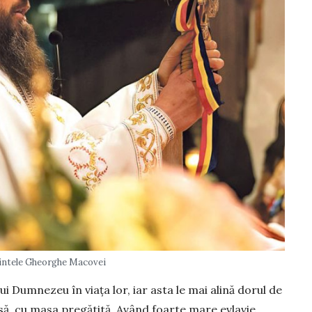
intele Gheorghe Macovei
i Dumne­zeu în viața lor, iar asta le mai alină dorul de
să, cu masa pregătită. Având foarte mare evlavie