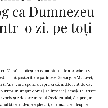
rog ca Dumnezeu
tr-o zi, pe toți
a cu Olan­da, trăiește o comunitate de aproximativ
știa sunt păstoriți de părintele Gheorghe Macovei,
him și Ana, care spune des­pre ei că, indiferent de cât
 în inimi un singur dor: să se întoarcă acasă. Cu tris­te­
­le vorbește despre mi­ra­jul Occidentului, despre „mai
nul bine­lui, des­pre plecări, dar mai ales des­pre