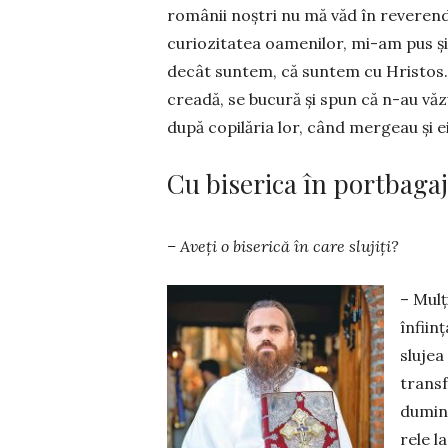
ro­mâ­nii noștri nu mă văd în reve­ren­
curiozitatea oame­ni­lor, mi-am pus și
de­cât sun­tem, că sun­tem cu Hristos.
creadă, se bucură și spun că n-au văz
după copilăria lor, când mergeau și ei 
Cu biserica în portbagaj
– Aveți o biserică în care slujiți?
– Mulț
înfiin
slujea
trans­
dumini
rele la