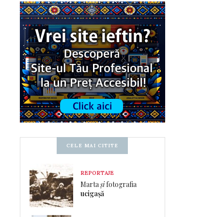
CELE MAI CITITE
REPORTAJE
Marta
și
fotografia
ucigașă