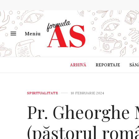
Meniu
ARHIVĂ
REPORTAJE
SĂN
SPIRITUALITATE
10 FEBRUARIE 2024
Pr. Gheorghe 
(păstorul româ