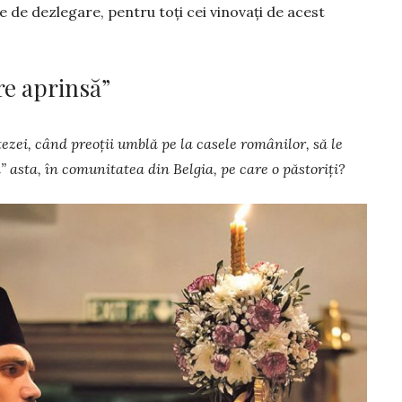
 de dezlegare, pen­tru toți cei vinovați de acest
re aprinsă”
zei, când pre­oții umblă pe la casele ro­mâ­nilor, să le
asta, în comunitatea din Belgia, pe care o păstoriți?