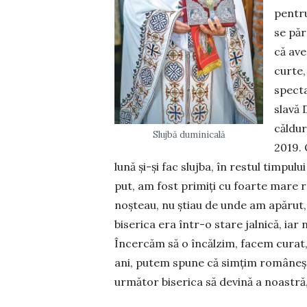
pentru
se păr
că ave
curte,
specta
slavă 
căl­du­
Slujbă duminicală
2019. 
lună și-și fac slujba, în restul tim­pul
put, am fost primiți cu foarte mare r
noș­teau, nu știau de unde am apă­rut, 
biserica era într-o stare jalnică, iar 
Încercăm să o încăl­zim, facem curat, 
ani, putem spune că simțim româneșt
următor biserica să devină a noastră