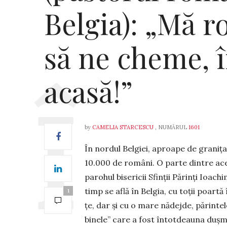
Belgia): „Mă 
să ne cheme, în
acasă!”
by
CAMELIA STARCESCU
, NUMĂRUL
1601
În nordul Belgiei, aproape de graniț
10.000 de români. O parte dintre ace
parohul bisericii Sfinții Părinți Ioa­c
timp se află în Belgia, cu toții poartă
1
țe, dar și cu o mare nădejde, părin­te
binele” care a fost întot­deauna dușma