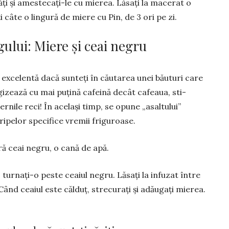
ăți și ames­­tecați-le cu mierea. Lăsați la macerat o
i câte o lingură de miere cu Pin, de 3 ori pe zi.
ului: Miere și ceai negru
 excelentă dacă sunteți în căutarea unei băuturi care
ergizează cu mai puțină cafeină decât cafeaua, sti­
iernile reci! În același timp, se opune „asaltului”
 gripelor specifice vremii friguroase.
ură ceai negru, o cană de apă.
 turnați-o peste ceaiul negru. Lăsați la infuzat între
Când ceaiul este călduț, strecurați și adăugați mierea.