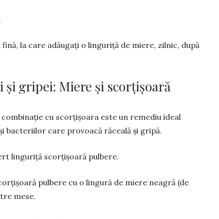
.
nă, la care adăugați o linguriță de miere, zilnic, după
i și gripei: Miere și scorțișoară
 com­binație cu scorțișoara este un remediu ideal
i bac­teriilor care provoacă răceală și gripă.
rt lingu­riță scorțișoară pulbere.
cor­ți­șoară pulbere cu o lingură de miere neagră (de
ntre mese.