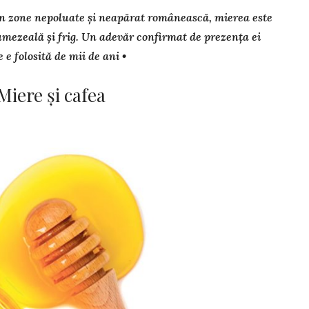
din zone nepoluate și neapă­rat românească, mierea este
umezeală și frig. Un adevăr confir­mat de prezența ei
 e folosită de mii de ani •
Miere și cafea