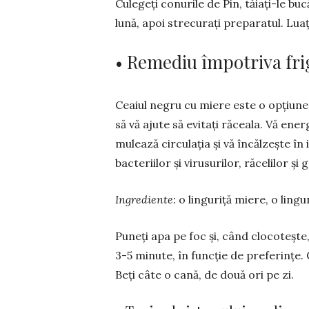
Culegeți conurile de Pin, tăiați-le buc
lună, apoi strecurați preparatul. Luaț
• Remediu împotriva frig
Ceaiul negru cu miere este o opțiune
să vă aju­te să evitați răceala. Vă en
mulează circulația și vă încălzește în 
bacteriilor și virusurilor, răcelilor și
Ingrediente:
o linguriță miere, o ling
Puneți apa pe foc și, când clocotește,
3-5 minute, în funcție de preferințe. 
Beți câte o cană, de două ori pe zi.