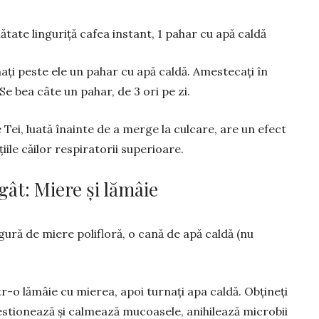
tate lin­gu­riță cafea instant, 1 pahar cu apă caldă
ați peste ele un pahar cu apă caldă. Amestecați în
Se bea câte un pahar, de 3 ori pe zi.
Tei, luată înainte de a merge la culcare, are un efect
ile căilor respiratorii superioare.
gât: Miere și lămâie
ngură de miere polifloră, o cană de apă caldă (nu
r-o lămâie cu mierea, apoi turnați apa caldă. Obțineți
estionează și cal­mează mucoasele, anihilează microbii