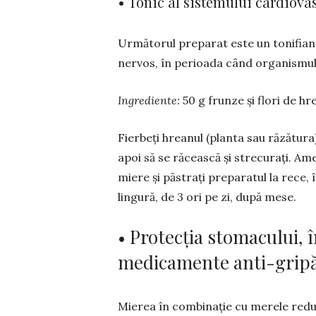
• Tonic al sistemului cardiovas
Următorul preparat este un tonifiant
nervos, în perioada când organismul 
Ingrediente:
50 g frunze și flori de h
Fierbeți hreanul (planta sau răzătura)
apoi să se ră­cească și strecurați. Am
miere și păstrați pre­paratul la rece, 
lingură, de 3 ori pe zi, după mese.
• Protecția stomacului, 
medicamente anti-grip
Mierea în combinație cu merele reduc 