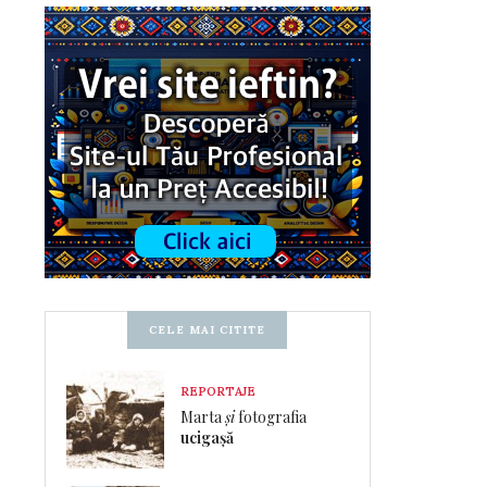
CELE MAI CITITE
REPORTAJE
Marta
și
fotografia
ucigașă