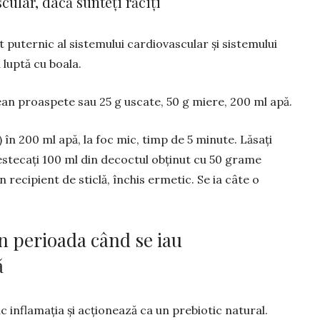
cular, dacă sunteți răciți
 puternic al sistemului cardiovascular și sistemului
luptă cu boala.
rean proas­pete sau 25 g uscate, 50 g miere, 200 ml apă.
 în 200 ml apă, la foc mic, timp de 5 minute. Lăsați
estecați 100 ml din de­coc­tul obținut cu 50 grame
în recipient de sticlă, închis ermetic. Se ia câte o
în perioada când se iau
ă
inflama­ția și acționează ca un prebiotic natural.