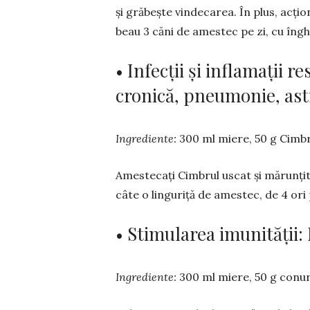
și grăbește vindecarea. În plus, acțion
beau 3 căni de ames­tec pe zi, cu în­ghi
• Infecții și inflamații r
cronică, pneumonie, ast
Ingrediente:
300 ml miere, 50 g Cimbr
Amestecați Cimbrul uscat și mărunțit cu
câte o linguriță de amestec, de 4 ori 
• Stimularea imunității:
Ingrediente:
300 ml miere, 50 g conur