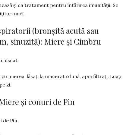
ează și ca tra­tament pen­tru întă­ri­rea imunității. Se
țituri mici.
espiratorii (bronșită acută sau
m, sinuzită): Miere și Cimbru
u uscat.
 mie­rea, lăsați la macerat o lună, apoi filtrați. Luați
pe zi.
 Miere și conuri de Pin
i de Pin.