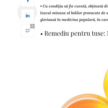
• Cu condiția să fie curată, obținută 
leacul minune al bo­lilor provocate de 
glorioasă în medicina populară, în care
0
• Remediu pentru tuse: 