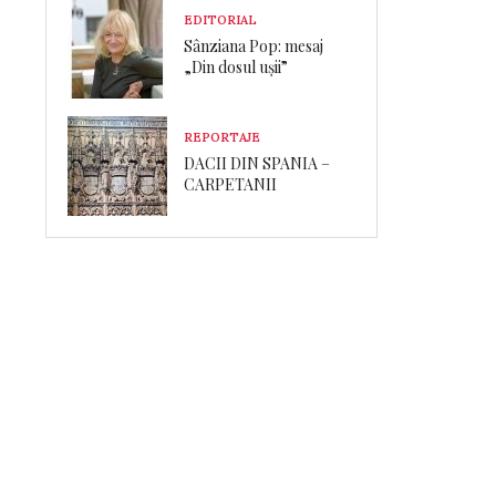
EDITORIAL
Sânziana Pop: mesaj
„Din dosul ușii”
REPORTAJE
DACII DIN SPANIA –
CARPETANII