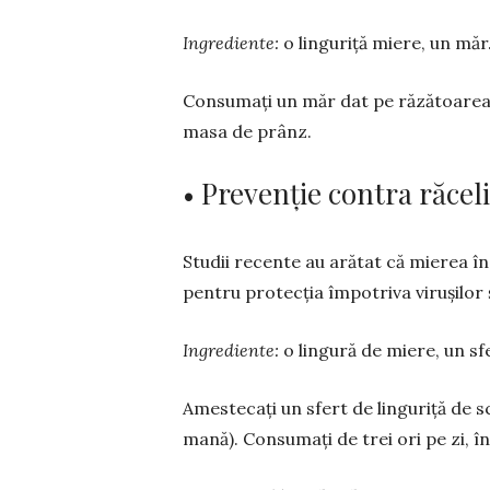
Ingrediente:
o linguriță miere, un măr
Consumați un măr dat pe răzătoarea fi
masa de prânz.
• Prevenție contra răceli
Studii recente au arătat că mierea în
pentru protec­ția împotriva virușilor ș
Ingrediente:
o lingură de miere, un sfe
Amestecați un sfert de linguriță de s
mană). Consumați de trei ori pe zi, î