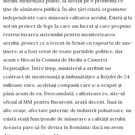
mediu, influențată po­li­tic, ia decizii pe o problemă ce
ține de sănă­ta­tea publică. În alte țări există organisme
inde­pen­dente care mă­soară cali­ta­tea aerului. Există și la
noi un proiect de lege la care am lucrat și care propune
restruc­turarea sis­te­mului pentru monitorizarea
aerului, proiect ce a trecut în Senat cu rapoarte de sus­
ți­nere, si a fost votat de toate partidele politice, dar
acum e blocat la Comisia de Mediu a Came­rei
Deputaților. Între timp, ministerul a atri­buit un
contract de mente­nanță și îmbună­tă­țire a Rețelei de 24
milioane euro, aceleiași com­panii care s-a ocupat și
până acum de ea. Deocamdată, calitateaer.ro, site-ul
oficial al MM pentru Bucu­rești, arată decent. Însă în
alte orașe, afectate pu­ternic de industrii po­lua­toare, nu
există stații func­țio­na­le de măsu­rare a calității aerului.
Aceas­ta pare să fie de­vi­za în România: dacă nu avem