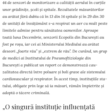
44 de senzori de monitorizare a calității aerului în curți­le
unor grădinițe, școli și spi­tale. Rezultatele măsură­to­rilor
au arătat fără dubiu că în 13 din 14 spitale și în 29 din 30
de unități de învățământ s-a respirat un aer cu mult pes­te
limitele admise pentru sănătatea oa­menilor. Aproape
toată luna Decem­brie, senzorii Ecopolis din București au
fost pe ro­șu, iar cei ai Ministerului Me­diului au arătat
deseori „foarte rău” și „extrem de rău”. De curând, un grup
de medici ai In­stitutului de Pneu­mo­ftiziologie din
București a publicat un raport ce demonstrează cau­
zalitatea di­rectă între poluare și boli grave ale siste­mului
car­dio­vascular și respirator. În acest timp, in­stituțiile sta­
tu­lui, obligate prin lege să ia măsuri, ră­mân împie­trite și
adoptă o tăcere criminală.
„O singură instituție influențată