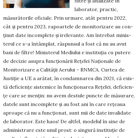
filtre și analizate în
laborator, prac­tic,
măsurătorile oficiale. Prin urmare, atât pen­tru 2022,
cât și pentru 2023, rapoartele de monitori­zare au con­
ți­nut date incomplete și irelevante. Am întrebat minis­
terul ce s-a întâmplat, răspunsul a fost că nu au avut
bani de filtre! Ministerul Mediu­lui e instituția cu putere
de de­cizie asupra funcțio­nă­rii Rețelei Naționale de
Moni­to­ri­zare a Calității Aerului – RNMCA. Curtea de
Justiție a UE a ară­tat, în condamnarea din 2021, că exis­
tă defi­ciențe sistemice în funcționarea Rețelei, defi­cien­
țe care se mențin: nu avem destule puncte de mă­su­rare,
datele sunt incomplete și au fost ani în care rețeaua
aproa­pe că nu a funcționat, sunt mii de date inva­li­da­te
de laborator. Este haos! De altfel, modelul în sine de
administrare este unul prost: o singură in­sti­tuție de