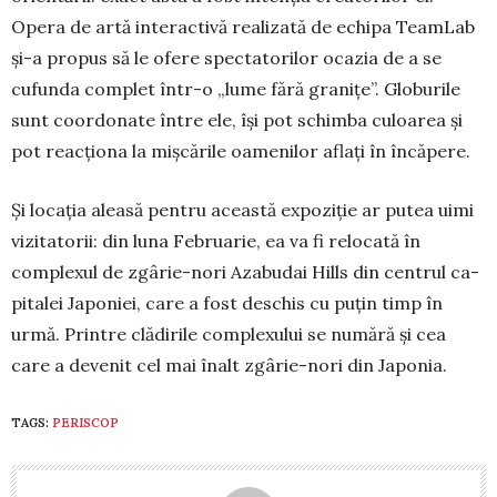
Opera de artă interac­tivă rea­lizată de echipa TeamLab
și-a propus să le ofere spectatorilor oca­zia de a se
cufun­da complet într-o „lume fără granițe”. Glo­bu­rile
sunt coordonate între ele, își pot schim­ba culoarea și
pot reacționa la mișcările oamenilor aflați în încăpere.
Și locația aleasă pentru această expo­ziție ar putea uimi
vizitatorii: din luna Fe­bruarie, ea va fi relocată în
complexul de zgârie-nori Azabu­dai Hills din centrul ca­
pitalei Japo­niei, care a fost deschis cu puțin timp în
urmă. Printre clădirile com­plexu­lui se numără și cea
care a devenit cel mai înalt zgârie-nori din Japonia.
TAGS:
PERISCOP