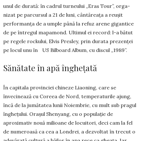
unul de durată: în cadrul tur­neului „Eras Tour”, or­ga­
nizat pe parcur­sul a 21 de luni, cân­tă­reața a reușit
perfor­manța de a umple până la refuz arene gigan­tice
de pe între­gul mapa­mond. Ul­ti­mul ei re­cord: l-a bătut
pe re­gele rocku­lui, Elvis Presley, prin du­rata pre­zenței
pe lo­cul unu în US Bil­board Album, cu dis­cul „1989”.
Sănătate în apă înghețată
În capitala provinciei chineze Liaoning, care se
învecinează cu Coreea de Nord, tempe­raturile ajung,
încă de la jumătatea lunii No­iembrie, cu mult sub pragul
înghețului. Orașul Shenyang, cu o populație de
aproximativ nouă milioane de locuitori, deci cam la fel
de nume­roasă ca cea a Londrei, a dezvoltat în trecut o
adevărată cultură a băilor în apa rece ca gheața. Iar