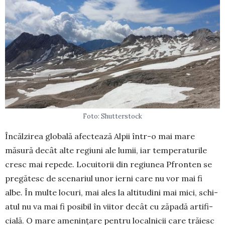
Foto: Shutterstock
Încălzirea globală afec­tează Alpii într-o mai ma­re
măsură decât alte regiuni ale lumii, iar temperaturile
cresc mai repede. Locuitorii din re­giu­nea Pfronten se
pregătesc de scena­riul unor ierni care nu vor mai fi
albe. În multe locuri, mai ales la altitudini mai mici, schi­
a­tul nu va mai fi posibil în vi­itor decât cu zăpadă artifi­
cială. O mare ame­nințare pentru lo­calnicii care tră­iesc