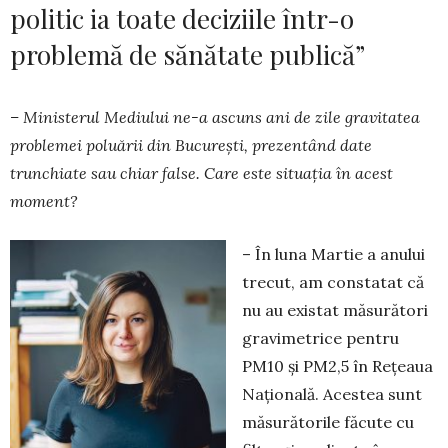
politic ia toate deciziile într-o
problemă de sănătate publică”
– Ministerul Mediului ne-a ascuns ani de zile gravitatea
problemei poluării din București, pre­zentând date
trunchiate sau chiar false. Care este situația în acest
moment?
– În luna Martie a anului
trecut, am constatat că
nu au existat măsurători
gravimetrice pentru
PM10 și PM2,5 în Rețeaua
Națională. Acestea sunt
mă­su­răto­rile făcute cu