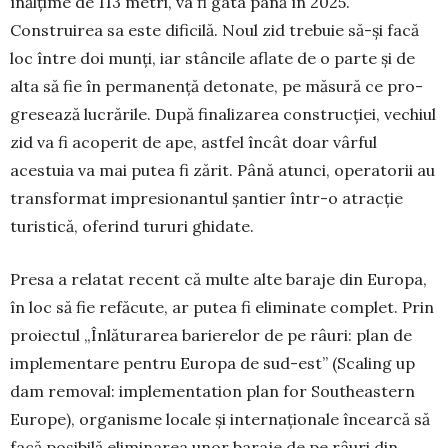
înălțime de 113 metri, va fi gata până în 2025.
Construirea sa este dificilă. Noul zid trebuie să-și facă
loc între doi munți, iar stâncile aflate de o parte și de
alta să fie în per­manență detonate, pe măsură ce pro­
gresează lu­cră­rile. După finalizarea construcției, vechiul
zid va fi acoperit de ape, astfel încât doar vârful
acestuia va mai putea fi zărit. Până atunci, ope­ratorii au
transformat impresionantul șantier într-o atracție
turistică, oferind tururi ghidate.
Presa a relatat recent că multe alte baraje din Europa,
în loc să fie refăcute, ar putea fi eliminate complet. Prin
proiectul „Înlăturarea barierelor de pe râuri: plan de
implementare pentru Europa de sud-est” (Scaling up
dam removal: imple­men­tation plan for Southeastern
Europe), organisme locale și internaționale încearcă să
facă posibilă eliminarea unor baraje de pe râuri din