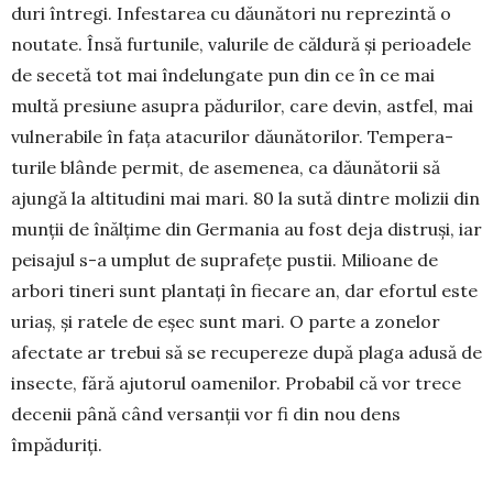
duri în­tregi. Infestarea cu dăunători nu re­pre­zintă o
noutate. Însă furtunile, valurile de căldură și perioadele
de secetă tot mai îndelungate pun din ce în ce mai
multă pre­siune asupra pădurilor, care devin, astfel, mai
vulnerabile în fața atacu­rilor dău­nă­torilor. Tempera­
turile blânde permit, de asemenea, ca dău­nă­torii să
ajun­gă la altitu­dini mai mari. 80 la sută dintre molizii din
munții de înălțime din Germania au fost deja distruși, iar
pei­sajul s-a umplut de su­prafețe pustii. Milioa­ne de
arbori tineri sunt plantați în fiecare an, dar efortul este
uriaș, și ratele de eșec sunt mari. O parte a zonelor
afectate ar trebui să se re­cupereze după pla­ga adusă de
insecte, fără ajutorul oamenilor. Probabil că vor trece
de­cenii până când versanții vor fi din nou dens
împăduriți.