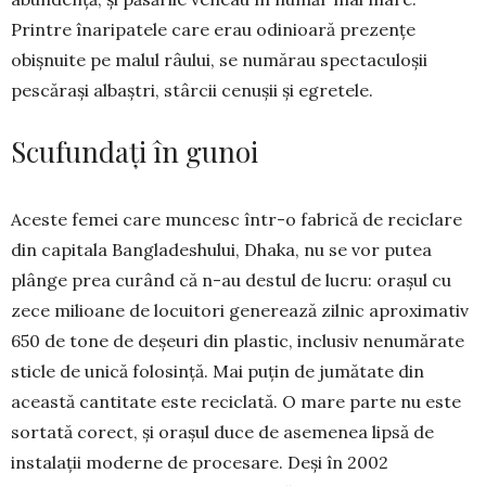
Printre înaripatele care erau odinioară prezențe
obișnuite pe malul râului, se numărau spectaculoșii
pescărași albaștri, stârcii cenușii și egretele.
Scufundați în gunoi
Aceste femei care muncesc într-o fabrică de reciclare
din capitala Bangladeshului, Dhaka, nu se vor putea
plânge prea curând că n-au destul de lucru: orașul cu
zece milioane de locuitori generează zilnic aproximativ
650 de tone de deșeuri din plastic, inclusiv nenumărate
sticle de unică folosință. Mai puțin de jumătate din
această cantitate este reciclată. O mare parte nu este
sortată corect, și orașul duce de asemenea lipsă de
instalații moderne de procesare. Deși în 2002