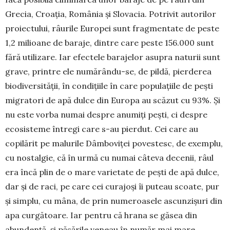
Grecia, Cro­ația, România și Slovacia. Potrivit autorilor
pro­iec­tului, râurile Europei sunt fragmentate de peste
1,2 milioane de baraje, dintre care peste 156.000 sunt
fără utilizare. Iar efectele barajelor asu­pra naturii sunt
grave, printre ele numărându-se, de pildă, pierderea
biodiversităţii, în condițiile în care populaţiile de peşti
migratori de apă dulce din Europa au scăzut cu 93%. Și
nu este vorba numai despre anumiți pești, ci despre
ecosisteme întregi care s-au pierdut. Cei care au
copilărit pe malurile Dâmboviței povestesc, de exemplu,
cu nostalgie, că în urmă cu numai câteva decenii, râul
era încă plin de o mare varietate de pești de apă dulce,
dar și de raci, pe care cei curajoși îi puteau scoate, pur
și simplu, cu mâna, de prin numeroasele ascun­zișuri din
apa curgătoare. Iar pentru că hrana se găsea din
abundență, și păsările veneau în număr mai mare.