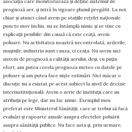
asociația care monitorizează și deține sistemul de
prognoză aer, și in­tră în vigoare pla­nul pregătit. La noi,
chiar și atunci când avem pe stațiile rețelei naționale
punc­te mov în­chis, nu se întâmplă nimic și se vine cu
expli­ca­ții peni­bile: din cauză că este ceață, avem
poluare. Nu activi­ta­tea noastră necon­tro­lată, arderile,
mași­ni­le, industria sunt ca­u­za, ci ceața. Nu avem nici
sistem de prognoză a calității aerului, deși, cu puțin
efort, am putea corela prognoza meteo cu datele pe
poluare și am putea face niște estimări. Nici măcar o
discuție nu a existat pe acest subiect la nivel de decizie
interinstituțională. Avem o serie de instituții care au
atribuții pe lege, dar nu fac nimic. Exemplul meu
preferat este Mi­nisterul Sănătății, care ar trebui să facă
evaluări și rapoarte anuale asupra efectelor poluării
asupra sănătății pu­blice. Nu face asta și, prin urmare,