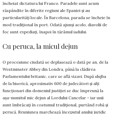
încheiat dictatura lui Franco. Pa­ra­dele sunt acum
răspândite în diferite regiuni ale Spaniei și au
particularități locale. În Barcelona, parada se încheie în
mod tradițional în port. Odată ajunși acolo, diavolii de
foc sunt expediați, înapoi în tărâmul iadului.
Cu peruca, la micul dejun
O procesiune ciudată se deplasează o dată pe an, de la
Westminster Abbey din Londra, până la clădi­rea
Parlamentului britanic, care se află vizavi. După slujba
de la biserică, aproximativ 600 de judecători și alți
funcționari din domeniul justiției se duc împreună la
așa-numitul mic dejun al Lordului Cancelar – iar unii
sunt îmbrăcați în costumul tra­dițional, purtând robă și
perucă. Reuniunea mar­chează începutul anului juridic