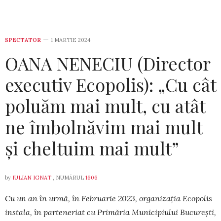
SPECTATOR
1 MARTIE 2024
OANA NENECIU (Director
executiv Ecopolis): „Cu cât
poluăm mai mult, cu atât
ne îmbolnăvim mai mult
și cheltuim mai mult”
by
IULIAN IGNAT
, NUMĂRUL
1606
Cu un an în urmă, în Februarie 2023, or­ga­ni­za­ția Ecopolis
instala, în parte­neriat cu Pri­mă­ria Mu­ni­ci­piului București,