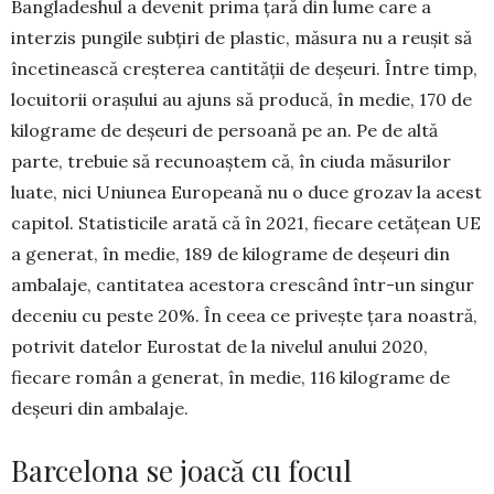
Bangladeshul a devenit prima țară din lume care a
interzis pungile subțiri de plastic, măsura nu a reușit să
încetinească creșterea cantității de de­șeuri. Între timp,
locuitorii orașului au ajuns să pro­ducă, în medie, 170 de
kilograme de deșeuri de per­soană pe an. Pe de altă
parte, trebuie să recu­noaștem că, în ciuda măsurilor
luate, nici Uniunea Europeană nu o duce grozav la acest
capitol. Statisticile arată că în 2021, fiecare cetățean UE
a generat, în medie, 189 de kilograme de deșeuri din
ambalaje, cantitatea acestora crescând într-un singur
deceniu cu peste 20%. În ceea ce privește țara noastră,
potrivit datelor Eurostat de la nivelul anului 2020,
fiecare român a generat, în medie, 116 kilograme de
deșeuri din ambalaje.
Barcelona se joacă cu focul