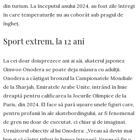
din tu­rism. La începutul anu­lui 2024, au fost zile întregi
în care tempe­ra­turile nu au coborât sub pragul de
îngheț.
Sport extrem, la 12 ani
La cei doar doisprezece ani ai săi, skaterul japonez
Ginwoo Onodera se poate deja măsura cu adulții.
Onodera a câștigat bronzul la Campionatele Mondiale
de la Sharjah, Emiratele Arabe Unite, in­trând în linie
dreaptă pentru calificarea la Jocurile Olimpice de la
Paris, din 2024. El face să pară ușoare unele figuri care,
pentru profanii în ale skatebordingului, ar fi feno­menal
de greu nu doar de executat, ci chiar și de imaginat.
Următorul obiectiv al lui Onodera: „Vreau să devin mai
bun și să câș­tig titluri în lumea întreagă. Vreau să fiu o