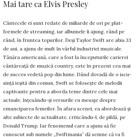
Mai tare ca Elvis Presley
Cântecele ei sunt redate de miliarde de ori pe plat­
formele de streaming, iar albumele îi ajung, rând pe
rând, în fruntea topurilor. Deși Taylor Swift are abia 33
de ani, a ajuns de mult în vârful industriei muzicale.
Tânăra americană, care a fost la începuturile carierei
cântăreață de muzică country, este în prezent cea mai
de succes vedetă pop din lume. Dând dovadă de o iscu­
sință ieșită din co­mun, Swift se fo­losește de melodii
captivante pentru a aborda teme dintre cele mai
actuale, înțesându-și versu­rile cu mesaje despre
emanciparea femeilor. În afara sce­nei, ea abordează și
alte subiecte de ac­tua­litate, criti­cându-l, de pildă, pe
Donald Trump. Iar feno­me­nul care a ajuns să fie
cunoscut sub numele „Swiftmania” dă sem­ne că va fi