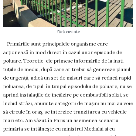
Fără cuvinte
– Primăriile sunt principalele organisme care
acționează în mod direct în cazul unor episoade de
poluare. Teoretic, ele primesc in­formările de la in­sti­
tuțiile de mediu, după care ar trebui să genereze planul
de urgență, adică un set de măsuri care să reducă rapid
poluarea, de tipul: în timpul episo­du­lui de poluare, nu se
aprind instalațiile de încălzire pe combustibili solizi, se
închid străzi, anumite ca­tegorii de mașini nu mai au voie
să circule în oraș, se interzice tranzitarea cu vehicule
mari etc. Am văzut în Paris un asemenea scenariu:
primăria se întâlnește cu ministrul Mediului și cu