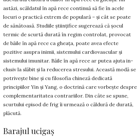
astăzi, scăldatul în apă rece continuă să fie în acele
locuri o practică extrem de populară – și cât se poate
de sănătoasă. Studiile științifice sugerează că șocul
termic de scurtă durată în regim controlat, provocat
de băile în apă rece ca gheața, poate avea efecte
pozitive asupra inimii, sistemului cardiovascular și
sistemului imunitar. Băile în apă rece ar putea ajuta in­
clusiv la slăbit și la reducerea stresului. Această modă se
potrivește bine și cu filosofia chineză dedicată
principiilor Yin și Yang, o doctrină care vorbește despre
complementaritatea con­tra­riilor. Din câte se spune,
scurtului episod de frig îi urmează o căldură de durată,
plăcută.
Barajul ucigaș