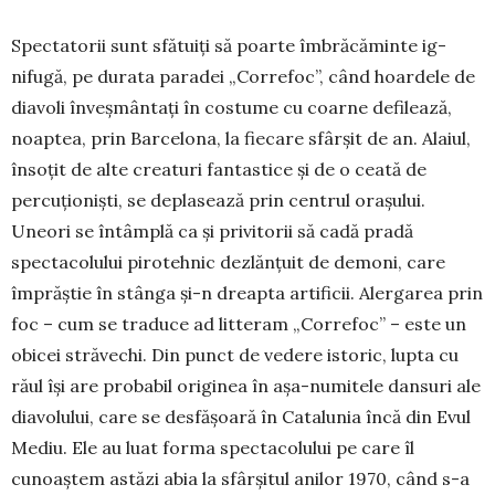
Spectatorii sunt sfătuiți să poarte îmbrăcăminte ig­
nifugă, pe durata paradei „Corre­foc”, când hoardele de
dia­voli înveșmântați în costu­me cu coarne defilează,
noap­tea, prin Barcelona, la fiecare sfârșit de an. Alaiul,
însoțit de alte creaturi fantastice și de o ceată de
percuționiști, se deplasează prin centrul ora­șului.
Uneori se întâmplă ca și privitorii să cadă pradă
spectacolului pirotehnic dezlănțuit de demoni, care
împrăștie în stânga și-n dreapta artificii. Aler­garea prin
foc – cum se traduce ad litteram „Correfoc” – este un
obicei străvechi. Din punct de vedere istoric, lupta cu
răul își are probabil originea în așa-numitele dansuri ale
diavolului, care se desfășoară în Catalunia încă din Evul
Mediu. Ele au luat forma spectacolului pe care îl
cunoaștem astăzi abia la sfâr­șitul anilor 1970, când s-a