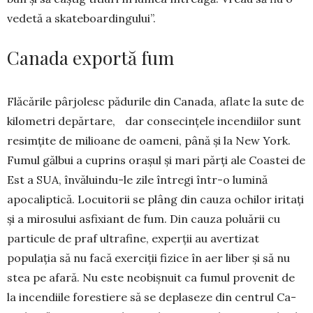
vedetă a skateboardingului”.
Canada exportă fum
Flăcările pârjolesc pădurile din Ca­nada, aflate la sute de
kilometri depărtare, dar consecințele incendiilor sunt
resimțite de mili­oane de oameni, până și la New York.
Fumul găl­bui a cuprins orașul și mari părți ale Coastei de
Est a SUA, învălu­in­du-le zile întregi într-o lumină
apocaliptică. Lo­cui­torii se plâng din cauza ochilor iritați
și a miro­sului asfixiant de fum. Din cauza poluării cu
parti­cule de praf ultrafine, experții au avertizat
populația să nu facă exer­ciții fizice în aer liber și să nu
stea pe a­fară. Nu es­te neo­biș­nuit ca fu­mul pro­venit de
la in­cendiile forestiere să se depla­seze din cen­trul Ca­