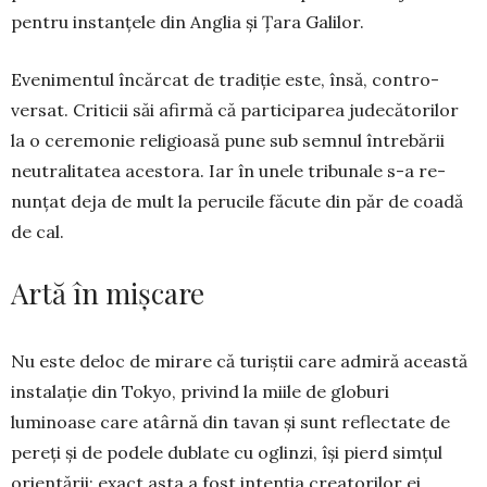
pentru instanțele din Anglia și Țara Galilor.
Evenimentul încărcat de tradiție este, însă, con­tro­
versat. Criticii săi afirmă că participarea jude­cătorilor
la o ce­re­monie religi­oa­să pune sub sem­nul întrebării
ne­u­tralitatea aces­tora. Iar în unele tribunale s-a re­
nunțat deja de mult la perucile făcute din păr de coadă
de cal.
Artă în mișcare
Nu este deloc de mirare că turiștii care admiră această
instalație din Tokyo, privind la miile de globuri
luminoase care atârnă din tavan și sunt reflectate de
pereți și de podele dublate cu oglinzi, își pierd simțul
orientării: exact asta a fost intenția creatorilor ei.