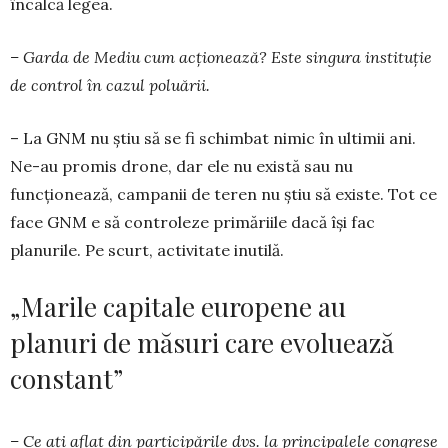
în­calcă legea.
– Garda de Mediu cum acționează? Este sin­gu­ra instituție
de control în cazul poluării.
– La GNM nu știu să se fi schimbat nimic în ultimii ani.
Ne-au promis drone, dar ele nu există sau nu
funcționează, campanii de teren nu știu să existe. Tot ce
face GNM e să controleze primăriile dacă își fac
planurile. Pe scurt, activitate inutilă.
„Marile capitale europene au
planuri de măsuri care evoluează
constant”
– Ce ați aflat din participările dvs. la principa­lele congrese