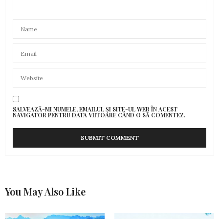
SALVEAZĂ-MI NUMELE, EMAILUL ȘI SITE-UL WEB ÎN ACEST
NAVIGATOR PENTRU DATA VIITOARE CÂND O SĂ COMENTEZ.
You May Also Like