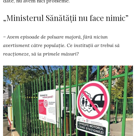
date, nu avem nici probleme.
„Ministerul Sănătății nu face nimic”
– Avem episoade de poluare majoră, fără niciun
avertisment către populație. Ce in­sti­tuții ar tre­bui să
reacționeze, să ia pri­me­le măsuri?