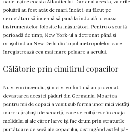
nadei către coasta Atlanticului. Dar anul acesta, valo­rile
poluării au fost atât de mari, încât i-au făcut pe
cercetători să înceapă să pună la în­doială pre­cizia
instrumentelor folosite la măsurători. Pentru o scurtă
perioadă de timp, New York-ul a detronat până și
orașul indian New Delhi din topul metro­polelor care
înregistrează cea mai mare poluare a aerului.
Călătorie prin cimitirul copacilor
Nu vreun incendiu, și nici vreo fur­tu­nă au provocat
devastarea aces­tei păduri din Germania. Moartea
pentru mii de copaci a venit sub forma unor mici vietăți
maro: cărăbușii de scoarță, care se cuibă­resc în coaja
molidului și ale căror larve își fac drum prin straturile
purtătoare de sevă ale copacului, distrugând astfel pă­