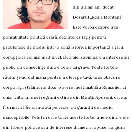
din ultimii ani, decât
Dosarul „Roșia Montană”.
Este vorba despre ires­
ponsabilitate politică crasă, dezin­te­res fățiș pentru
problemele de me­diu într-o zonă istorică im­por­tan­tă a țării,
corupție la cel mai înalt nivel, lăcomie, subminare a interesului
public cu consecințe dintre cele mai grave. Toate forțe­le
răului și-au dat mâna pentru a oferi pe tavă, unei obscure
corporații străine, nu doar o avere inestimabilă a României, ci
chiar viitorul unei regiuni extinse din Munții Apuseni, care ar
fi urmat să fie cianurată pe vecie, cu garanții de mediu
inacceptabile. Felul în care toate aceste forțe, unele dintre ele
din tabere politice sau de interese diametral opuse, au ajuns