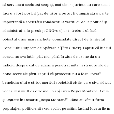
să servească aceluiași scop și, mai ales, ușurința cu care acest
lucru a fost posibil (cât de ușor a putut fi cumpă­rată o parte
importantă a societății românești la vârful ei, de la politică și
administrație, la presă și ONG-uri) ar fi trebuit să facă
obiectul unor mari anchete, comandate direct de la nivelul
Con­siliului Suprem de Apărare a Țării (CSAT). Faptul că lucrul
acesta nu s-a întâmplat nici până în ziua de azi ne dă un
indiciu despre cât de adânc a penetrat mita în structurile de
conducere ale țării. Faptul că pro­iec­tul nu a fost „livrat”
beneficiarului e strict me­ritul societății civile, care și-a ridicat
vocea, mai mult ca oricând, în apărarea Roșiei Montane. Avem
și lașitate în Dosarul „Roșia Montană”! Când au văzut furia
popu­lației, politicienii s-au spălat pe mâini, lăsând lucrurile în