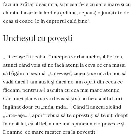
faci un grătar deasu­pra, și pre­sară-le cu sare mare și cu
chimin. Lasă-le la hodină (odihnă, repaus) o jumătate de
ceas și coa­ce-le în cup­torul cald bine”.
Uncheșul cu povești
„Uite-așe îi treaba…” începea vorba uncheșul Petrea,
atunci când voia să ne facă atenți la ceva ce era musai
să băgăm în seamă. „Uite-așe”, zicea și se uita la noi, să
vadă dacă l-am auzit și dacă ne-am oprit din ceea ce
făceam, pentru a-l asculta cu cea mai mare atenție.
Căci nu-i plăcea să vorbească și să nu fie ascultat, ori
îngânat doar cu „mda, mda…”. Când îl auzeai zi­când
„Uite-așe…”, apoi tre­buia să te oprești și să te uiți drept
în ochii lui, că altfel, nu ne mai spunea nicio poveste și,
Doam­ne, ce mare meșter era la povestit!