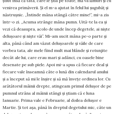
știut însă că tata, care le știa pe toate, mă va lămuri și cu
venirea primăverii. Și el m-a ajutat în felul lui șugubăț și
năstrușnic. „Întinde mâna stângă către mine!”, mi-a zis
într-o zi. „Acuma strânge mâna pumn. Uită-te la ea și
vezi că deasupra, acolo de unde încep degetele, ai niște
delușoare și niște văi”. Mi-am sucit mâna pe-o parte și
alta, până când am văzut delușoarele și văile de care
vorbea tata, ale mele fiind mult mai blânde și rotunjite
decât ale lui, care erau mari și adânci, cu oasele bine
de­se­nate pe sub piele. Apoi mi-a spus că fie­care deal și
fiecare vale înseamnă câte o lună din ca­lendarul anului
și a înce­put să mi le înșire și să mă învețe ordinea lor. Cu
arătătorul mâinii drepte, atingeam primul delușor de pe
pumnul strâns al mâinii stângi și știam că e luna
Ianuarie. Prima vale e Februarie, al doilea delușor e
Mar­tie. Și tot așa, până în dreptul degetului mic, câte un