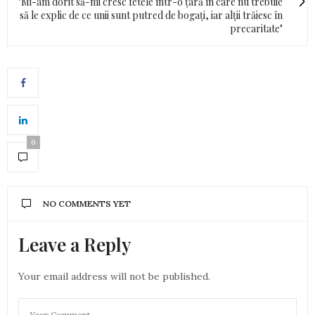
"Mi-am dorit să-mi cresc fetele într-o țară în care nu trebuie
să le explic de ce unii sunt putred de bogați, iar alții trăiesc în
precaritate"
0
NO COMMENTS YET
Leave a Reply
Your email address will not be published.