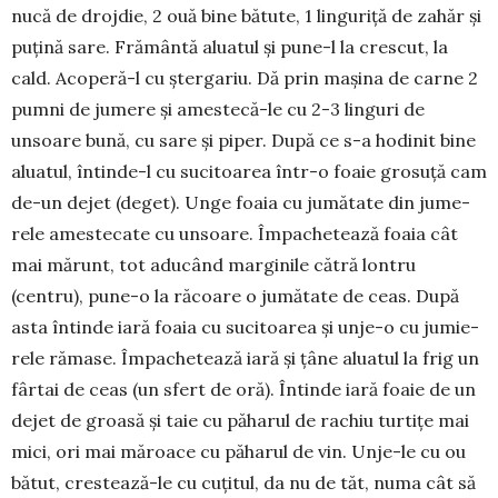
nucă de drojdie, 2 ouă bine bătute, 1 linguriță de za­hăr și
pu­țină sare. Frământă alua­tul și pune-l la crescut, la
cald. Acoperă-l cu ștergariu. Dă prin ma­șina de carne 2
pumni de jume­re și ameste­că-le cu 2-3 linguri de
unsoare bună, cu sare și piper. După ce s-a hodinit bine
aluatul, întinde-l cu sucitoarea într-o foaie grosuță cam
de-un dejet (deget). Unge foaia cu jumătate din jume­
re­le amestecate cu unsoare. Împa­che­tează foaia cât
mai mărunt, tot aducând marginile cătră lontru
(centru), pune-o la răcoare o ju­mă­tate de ceas. După
asta întinde iară foaia cu sucitoarea și unje-o cu ju­mie­
rele rămase. Împachetea­ză iară și țâne aluatul la frig un
fârtai de ceas (un sfert de oră). Întinde iară foaie de un
dejet de groa­să și taie cu păharul de rachiu turtițe mai
mici, ori mai măroace cu păharul de vin. Unje-le cu ou
bătut, cres­tea­ză-le cu cuțitul, da nu de tăt, nu­ma cât să