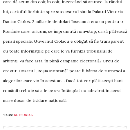
care dă acum din colț în colț, încercând să arunce, la rândul
lui, cartoful fierbinte spre succesorul său la Palatul Victoria,
Dacian Cioloș. 2 miliarde de dolari înseamnă enorm pentru o
Românie care, oricum, se împrumută non-stop, ca să plătească
pensii speciale. Guvernul Ciolacu e obligat să fie trans­parent
cu toate informațiile pe care le va furniza tribunalul de
arbitraj. Va face asta, în plină cam­panie electorală? Greu de
crezut! Do­sarul „Roșia Montană” poate fi hârtia de tur­nesol a
alegerilor care vin în acest an… Dacă tot vor plăti acești bani,
românii trebuie să afle ce s-a întâmplat cu ade­vărat în acest
mare dosar de trădare na­țională.
TAGS:
EDITORIAL