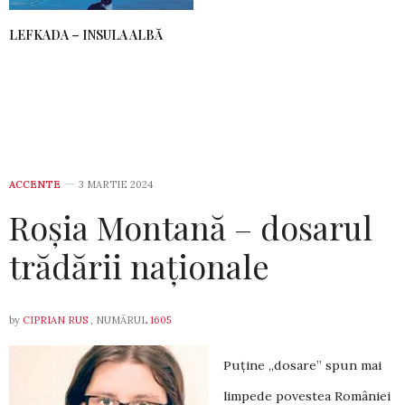
LEFKADA – INSULA ALBĂ
ACCENTE
3 MARTIE 2024
Roșia Montană – dosarul
trădării naționale
by
CIPRIAN RUS
, NUMĂRUL
1605
Puține „dosare” spun mai
limpede povestea României