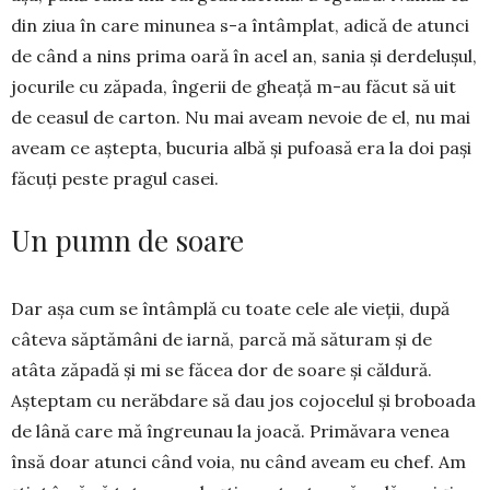
din ziua în care minunea s-a întâmplat, adică de atunci
de când a nins prima oară în acel an, sania și derdelușul,
jocurile cu zăpada, îngerii de gheață m-au făcut să uit
de ceasul de carton. Nu mai aveam nevoie de el, nu mai
aveam ce aștepta, bucuria albă și pufoasă era la doi pași
făcuți peste pragul casei.
Un pumn de soare
Dar așa cum se întâmplă cu toate cele ale vieții, după
câteva săptămâni de iarnă, parcă mă săturam și de
atâta zăpadă și mi se făcea dor de soare și căldură.
Așteptam cu nerăbdare să dau jos cojocelul și broboada
de lână care mă îngreunau la joacă. Primăvara venea
însă doar atunci când voia, nu când aveam eu chef. Am