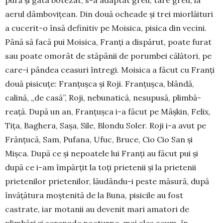
pură și gata botezat, s-a adaptat greu, tare greu, la
aerul dâmbovițean. Din două ocheade și trei miorlăituri
a cucerit-o însă definitiv pe Moisica, pisica din vecini.
Până să facă pui Moisica, Franți a dispărut, poate furat
sau poate omorât de stăpânii de porumbei călători, pe
care-i pândea ceasuri întregi. Moisica a făcut cu Franți
două pisicuțe: Franțușca și Roji. Franțușca, blândă,
calină, „de casă”, Roji, nebunatică, nesupusă, plim­bă­
reață. După un an, Franțușca i-a făcut pe Mâșkin, Felix,
Tița, Baghera, Sașa, Sile, Blondu Soler. Roji i-a avut pe
Frănțucă, Sam, Pufana, Ufuc, Bruce, Cio Cio San și
Mișca. După ce și nepoatele lui Franți au făcut pui și
după ce i-am împărțit la toți prietenii și la prietenii
prietenilor prietenilor, lăudându-i peste măsură, după
învățătura moștenită de la Buna, pisi­ci­le au fost
castrate, iar motanii au devenit mari ama­tori de