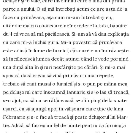
delușor și-o vale, care însem­nau câte o lună din prima
parte a anului. O să mă întrebați acum ce are asta de-a
face cu primăvara, așa cum m-am întrebat și eu,
uitându-mă cu o oarecare neîncre­de­re la tata, bănu­in­
du-l că vrea să mă păcălească. Și-am să vă dau explicația
cu care mi-a în­chis gura. Mi-a poves­tit că primăvara
este adusă în lume de furnici, că soarele nu îndrăznește
să încălzească lumea decât atunci când le vede pornind
una după alta în șiruri nesfârșite pe cărări. Și mi-a mai
spus că dacă vreau să vină pri­mă­vara mai repe­de,
trebuie să caut musai o furnică și s-o pun pe mâna mea,
pe delușorul care înseamnă Ianuarie și s-o las să treacă,
s-o ajut, ca să nu se rătăcească, s-o împing de la spate
ușurel, ca să ajungă apoi în vălișoara care ține de luna
Fe­bru­arie și s-o fac să treacă și peste delușorul lui Mar­
tie. Adică, să fac eu un fel de punte pentru ca furnicuța