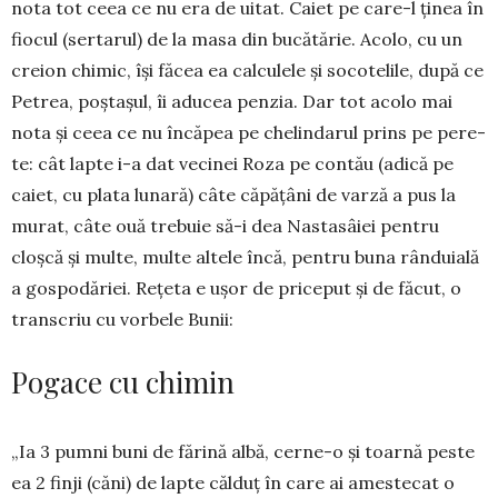
nota tot ceea ce nu era de uitat. Caiet pe care-l ținea în
fiocul (ser­tarul) de la masa din bu­că­tărie. Acolo, cu un
creion chimic, își făcea ea calculele și socotelile, după ce
Petrea, poștașul, îi aducea penzia. Dar tot acolo mai
nota și ceea ce nu încăpea pe chelindarul prins pe pere­
te: cât lapte i-a dat vecinei Roza pe con­tău (adică pe
caiet, cu plata luna­ră) câte căpățâni de varză a pus la
murat, câte ouă tre­buie să-i dea Nas­tasâiei pentru
cloșcă și multe, multe altele încă, pentru buna rânduială
a gospodă­riei. Rețeta e ușor de price­put și de făcut, o
transcriu cu vorbele Bunii:
Pogace cu chimin
„Ia 3 pumni buni de fărină albă, cer­ne-o și toarnă peste
ea 2 finji (căni) de lapte călduț în care ai ames­tecat o