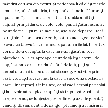
mândru ca Tata din ceruri. Și pedeapsa îi că el își pierde
coarnele, adică mândria, începând cu luna lui Făurar, și-
apoi când își dă sama că e slut, ciut, umblă umilit și
rușinat prin pădure, de colo, colo, pân hăgașuri ascunse,
pe unde nici lupii nu se mai duc, așe-s de departe. Dacă
te uiți bine la on corn de cerb, poți spune iegzat ce viață
o avut, că tăte-s înscrise acolo, pă ramurile lui. Ia, esta-i
cornul de-a dreapta, la care nu i-am găsât în veci
părechea. Ni, aici, aproape de unde să lega cornul de
cap, îi «floarea», care, după cât îi de lată, poți ști că
cerbul o fo mai tăroc ori mai slăbănog. Apoi vine prima
rază, cornuțul aiesta mic, la care îi zâce «raza ochiului»,
care-i îndreptată tăt înainte, ca să vadă cerbul pericolul
și la nevoie să-și aplece capul și să împungă. Apoi mai
crește cornul, se lunjește și iese din el „raza de gheață”,
când își dă sama cât îi de sângur pă lume și a nimărui și