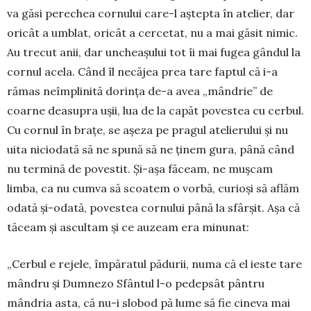
va găsi perechea cornului care-l aștepta în atelier, dar
oricât a umblat, oricât a cercetat, nu a mai găsit nimic.
Au trecut anii, dar uncheașului tot îi mai fugea gândul la
cornul acela. Când îl necăjea prea tare faptul că i-a
rămas neîmplinită dorința de-a avea „mândrie” de
coarne deasupra ușii, lua de la capăt povestea cu cerbul.
Cu cornul în brațe, se așeza pe pragul atelierului și nu
uita niciodată să ne spună să ne ținem gura, până când
nu termină de povestit. Și-așa făceam, ne mușcam
limba, ca nu cumva să scoatem o vorbă, curioși să aflăm
odată și-odată, povestea cornului până la sfârșit. Așa că
tăceam și ascultam și ce auzeam era minunat:
„Cerbul e rejele, împăratul pădurii, numa că el ieste tare
mândru și Dumnezo Sfântul l-o pedepsât pântru
mândria asta, că nu-i slobod pă lume să fie cineva mai