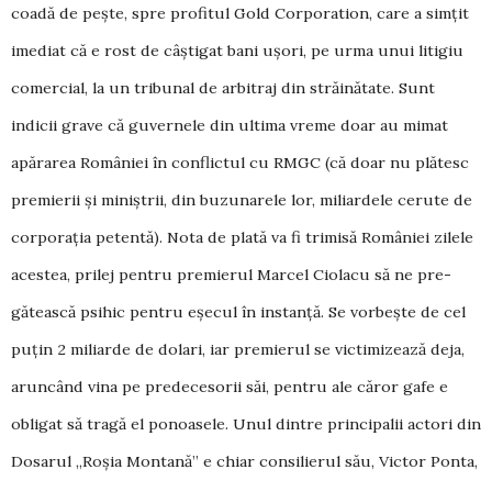
coadă de pește, spre profitul Gold Corporation, care a simțit
imediat că e rost de câștigat bani ușori, pe urma unui litigiu
comercial, la un tribunal de ar­bitraj din străi­nă­tate. Sunt
indicii grave că guvernele din ultima vre­me doar au mimat
apă­rarea României în conflictul cu RMGC (că doar nu plătesc
pre­mierii și miniștrii, din buzunarele lor, miliar­dele cerute de
corporația petentă). Nota de plată va fi trimisă României zilele
acestea, prilej pentru premierul Mar­cel Ciolacu să ne pre­
gătească psihic pentru eșe­cul în instanță. Se vorbește de cel
puțin 2 miliar­de de dolari, iar premierul se victimizează deja,
aruncând vina pe predecesorii săi, pentru ale căror gafe e
obligat să tragă el ponoasele. Unul dintre principalii actori din
Dosarul „Roșia Mon­tană” e chiar consilierul său, Victor Ponta,