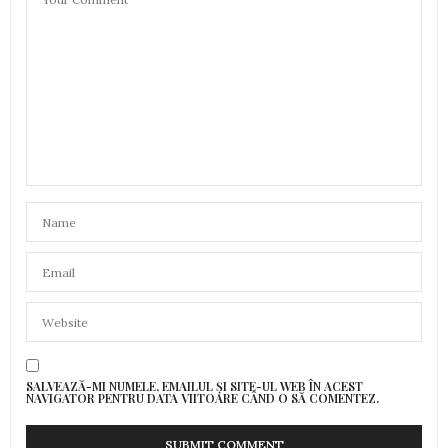
SALVEAZĂ-MI NUMELE, EMAILUL ȘI SITE-UL WEB ÎN ACEST
NAVIGATOR PENTRU DATA VIITOARE CÂND O SĂ COMENTEZ.