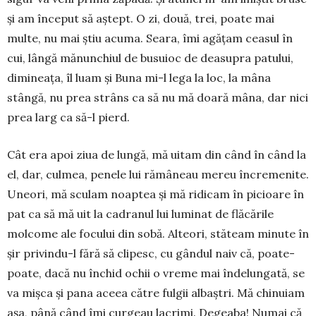
şi am în­ce­put să aştept. O zi, două, trei, poate mai
multe, nu mai ştiu acuma. Seara, îmi agăţam ceasul în
cui, lângă mănunchiul de busuioc de deasupra patului,
dimineaţa, îl luam şi Buna mi-l lega la loc, la mâna
stângă, nu prea strâns ca să nu mă doară mâna, dar nici
prea larg ca să-l pierd.
Cât era apoi ziua de lungă, mă uitam din când în când la
el, dar, culmea, penele lui rămâneau me­reu încremenite.
Uneori, mă sculam noaptea şi mă ridicam în picioare în
pat ca să mă uit la cadranul lui luminat de flăcările
molcome ale focului din sobă. Alteori, stăteam minute în
şir privindu-l fără să clipesc, cu gândul naiv că, poate-
poate, dacă nu închid ochii o vreme mai îndelungată, se
va mişca şi pana aceea către fulgii albaştri. Mă chinuiam
aşa, până când îmi curgeau lacrimi. Degeaba! Numai că