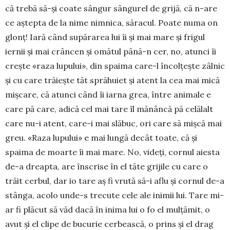
că trebă să-și coate sângur sângurel de grijă, că n-are
ce aștepta de la nime nimnica, săracul. Poate numa on
glonț! Iară când supărarea lui îi și mai mare și frigul
iernii și mai crâncen și omătul până-n cer, no, atunci îi
crește «raza lupului», din spaima care-l încolțește zâlnic
și cu care trăiește tăt sprăhuiet și atent la cea mai mică
mișcare, că atunci când îi iarna grea, între animale e
care pă care, adică cel mai tare îl mănâncă pă celălalt
care nu-i atent, care-i mai slăbuc, ori care să mișcă mai
greu. «Raza lupului» e mai lungă decât toate, că și
spaima de moarte îi mai mare. No, videți, cornul aiesta
de-a dreapta, are înscrise în el tăte grijile cu care o
trăit cerbul, dar io tare aș fi vrută să-i aflu și cornul de-a
stânga, acolo unde-s trecute cele ale inimii lui. Tare mi-
ar fi plăcut să văd dacă în inima lui o fo el mulțămit, o
avut și el clipe de bucurie cerbească, o prins și el drag