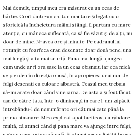
Mai demult, timpul meu era măsurat cu un ceas de
hârtie. Croit dintr-un carton mai tare şi legat cu o
sforicică la încheietura mâinii stângi, îl purtam cu mare
atenţie, cu mâneca suflecată, ca să fie văzut şi de alţii, nu
doar de mine. N-avea ore şi minute. Pe cadranul lui
rotunjit cu foarfeca erau desenate doar două pene, una
mai lungă şi alta mai scurtă. Pana mai lungă ajungea
cam unde ar fi ora şase la un ceas obişnuit, iar cea mică
se pierdea în direcţia opusă, în apropierea unui nor de
fulgi desenaţi cu culoare albastră. Ceasul meu trebuia
să-mi arate doar când vine iarna. De asta a şi fost făcut
aşa de către tata, într-o dimineaţă în care l-am zăpăcit
întrebându-l de nenumărate ori cât mai este până la
prima ninsoare. Mi-a explicat apoi tacticos, cu răbdare
multă, că atunci când şi pana mare va ajunge între fulgi,
sigur va veni prima zăpadă. Şi atunci m-am liniştit brusc