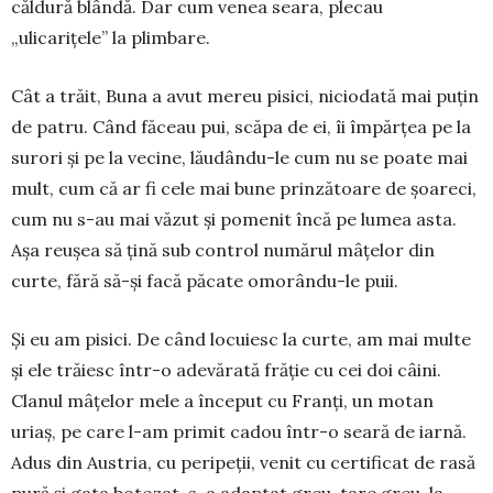
căldură blândă. Dar cum venea seara, plecau
„ulicarițele” la plimbare.
Cât a trăit, Buna a avut mereu pisici, nicio­dată mai puțin
de patru. Când făceau pui, scăpa de ei, îi împărțea pe la
surori și pe la vecine, lăudându-le cum nu se poate mai
mult, cum că ar fi cele mai bune prin­ză­toare de șoareci,
cum nu s-au mai văzut și pomenit încă pe lumea asta.
Așa reușea să țină sub control numărul mâțelor din
curte, fără să-și facă păcate omorându-le puii.
Și eu am pisici. De când locuiesc la curte, am mai multe
și ele trăiesc într-o adevărată frăție cu cei doi câini.
Clanul mâțelor mele a început cu Franți, un motan
uriaș, pe care l-am primit cadou într-o seară de iarnă.
Adus din Austria, cu peripeții, venit cu certificat de rasă