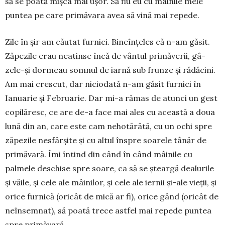
să se poată mișca mai ușor. Să fiu eu cu mâinile mele
puntea pe care primăvara avea să vină mai repede.
Zile în șir am căutat fur­nici. Bineînțeles că n-am gă­sit.
Zăpezile erau neatinse încă de vântul primăverii, gâ­
zele-și dormeau somnul de iarnă sub frunze și rădă­cini.
Am mai crescut, dar niciodată n-am găsit furnici în
Ianuarie și Februarie. Dar mi-a rămas de atunci un gest
copilă­resc, ce are de-a face mai ales cu această a doua
lună din an, care este cam nehotărâtă, cu un ochi spre
zăpezile nesfâr­șite și cu altul înspre soarele tânăr de
pri­mă­vară. Îmi în­tind din când în când mâinile cu
palmele des­chise spre soa­re, ca să se șteargă dea­lurile
și văile, și cele ale mâi­nilor, și cele ale iernii și-ale vieții, și
orice furnică (oricât de mică ar fi), orice gând (oricât de
neîn­sem­nat), să poată trece ast­fel mai re­pede puntea
spre pri­măvară.