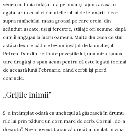
venea cu funia înfășurată pe umăr și, ajuns acasă, o
agăța iar în cuiul ei din atelierul lui de lemnă­rit, dea­
supra mniheiului, masa groa­să pe care croia, din
scânduri uscate, uși și ferestre, stălaje ori scaune, după
cum îl angajau la lucru oame­nii. Multe din ceea ce știu
astăzi despre pădure le-am învățat de la un­che­șul
Petrea. Dar dintre toate poveș­tile lui, una mi-a rămas
tare dragă și o spun acum pentru că este le­ga­tă tocmai
de această lună Februarie, când cerbii își pierd
coarnele.
„Grijile inimii”
S-a întâmplat odată ca uncheșul să găsească în dru­mu­
rile lui prin pădure un corn mare de cerb. Cor­nul „de-a
dreapta”. Ne-a povestit apoi că oricât a umblat în ziua