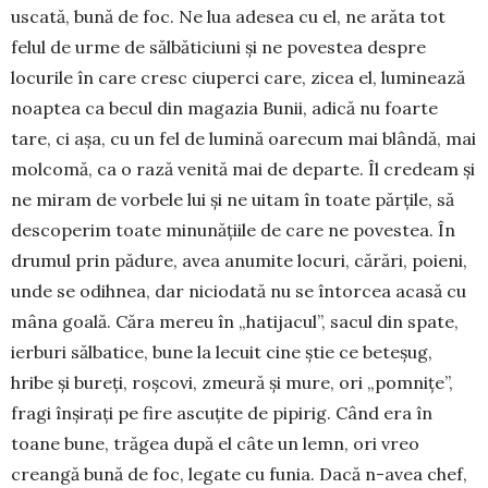
uscată, bună de foc. Ne lua adesea cu el, ne arăta tot
felul de urme de sălbăticiuni și ne povestea despre
locurile în care cresc ciuperci care, zicea el, lumi­nea­ză
noaptea ca becul din ma­ga­zia Bunii, adică nu foarte
tare, ci așa, cu un fel de lumină oarecum mai blândă, mai
molcomă, ca o ra­ză venită mai de departe. Îl cre­deam și
ne miram de vorbele lui și ne uitam în toate părțile, să
desco­pe­rim toate minunățiile de care ne povestea. În
drumul prin pădure, avea anumite locuri, cărări, poieni,
unde se odihnea, dar niciodată nu se întorcea acasă cu
mâna goală. Căra mereu în „hatijacul”, sacul din spate,
ierburi sălbatice, bune la lecuit cine știe ce beteșug,
hribe și bureți, roșcovi, zmeură și mure, ori „pomnițe”,
fragi înșirați pe fire as­cu­țite de pipirig. Când era în
toane bune, trăgea după el câte un lemn, ori vreo
creangă bună de foc, legate cu funia. Dacă n-avea chef,