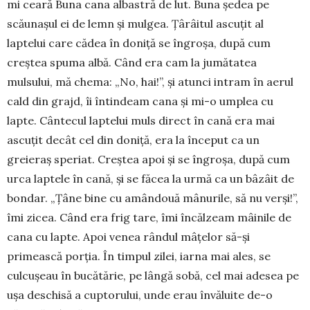
mi ceară Buna cana albastră de lut. Buna ședea pe
scăunașul ei de lemn și mulgea. Țârâitul ascuțit al
laptelui care cădea în doniță se îngroșa, după cum
creștea spuma albă. Când era cam la jumătatea
mulsului, mă chema: „No, hai!”, și atunci intram în aerul
cald din grajd, îi întindeam cana și mi-o umplea cu
lapte. Cântecul laptelui muls direct în cană era mai
ascuțit decât cel din doniță, era la în­ceput ca un
greieraș speriat. Creștea apoi și se în­gro­șa, după cum
urca laptele în cană, și se făcea la urmă ca un bâzâit de
bondar. „Țâne bine cu amândouă mânurile, să nu verși!”,
îmi zi­cea. Când era frig tare, îmi încălzeam mâi­ni­le de
cana cu lapte. Apoi venea rândul mâțelor să-și
primească porția. În timpul zilei, iarna mai ales, se
culcușeau în bucătă­rie, pe lângă sobă, cel mai adesea pe
ușa deschisă a cuptorului, unde erau învăluite de-o