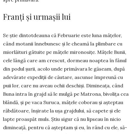
Franți și urmașii lui
Se știe dintotdeauna că Fe­bru­arie este luna mâțelor,
când mo­tanii înnebunesc și le chea­mă la plimbare cu
miorlăituri gâtuite pe mâțele mi­ro­­no­sițe. Mâțele Bunii,
cele lângă care am crescut, dor­meau noaptea în fânul
din podul șurii, acolo unde primăvara le găseam, după
adevărate expediții de căutare, ascunse împreună cu
puii lor, care nu aveau ochii deschiși. Dimineața, când
Buna intra în grajd să le mulgă pe Matrona, bivolița cea
blândă, și pe vaca Suruca, mâțele coborau și așteptau
răb­dă­toare, înșirate la ușa grajdului, să capete și ele
lapte proas­păt muls. Știu sigur că nu lipseau în nicio
dimineață, pentru că așteptam și eu, în rând cu ele, să-