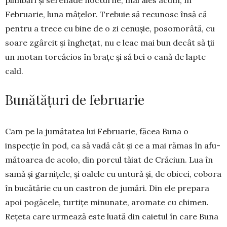
plimbări și serenade nocturne, mai ales acum, în
Februarie, luna mâțelor. Trebuie să recu­nosc însă că
pentru a trece cu bine de o zi cenușie, posomorâtă, cu
soare zgârcit și înghețat, nu e leac mai bun decât să ții
un motan torcăcios în brațe și să bei o cană de lapte
cald.
Bunătățuri de februarie
Cam pe la jumătatea lui Fe­brua­­rie, făcea Buna o
inspecție în pod, ca să vadă cât și ce a mai ră­mas în afu­
mă­toarea de acolo, din porcul tăiat de Crăciun. Lua în
sa­mă și garnițele, și oalele cu un­tură și, de obicei, cobora
în bucătărie cu un castron de jumări. Din ele pre­para
apoi pogăcele, turtițe minu­na­te, aromate cu chimen.
Rețeta care urmează este luată din caietul în care Buna