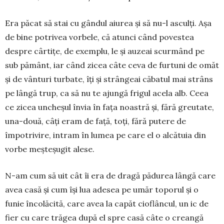
Era păcat să stai cu gândul aiu­rea și să nu-l asculți. Așa
de bine potrivea vorbele, că atunci când povestea
despre cârtițe, de exem­plu, le și auzeai scur­mând pe
sub pământ, iar când zicea câte ceva de furtuni de omăt
și de vânturi tur­ba­te, îți și strân­geai căbatul mai strâns
pe lângă trup, ca să nu te ajun­­gă frigul acela alb. Ceea
ce zicea uncheșul în­via în fața noastră și, fără greutate,
una-două, câți eram de față, toți, fără putere de
împotrivire, intram în lumea pe care el o alcătuia din
vorbe mește­șugit alese.
N-am cum să uit cât îi era de dragă pădurea lângă care
avea casă și cum își lua adesea pe umăr toporul și o
funie încolăcită, care avea la capăt cioflâncul, un ic de
fier cu care trăgea după el spre casă câte o creangă