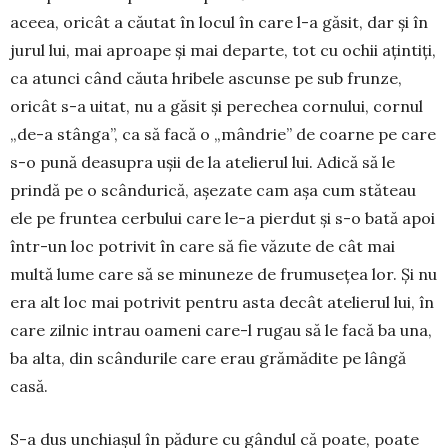
ace­ea, oricât a căutat în locul în care l-a găsit, dar și în
jurul lui, mai aproape și mai departe, tot cu ochii ațin­tiți,
ca atunci când căuta hri­bele ascunse pe sub frunze,
oricât s-a uitat, nu a găsit și perechea cor­nului, cornul
„de-a stânga”, ca să fa­că o „mân­drie” de coarne pe care
s-o pună deasupra ușii de la atelierul lui. Adică să le
prindă pe o scândurică, așezate cam așa cum stăteau
ele pe fruntea cerbului care le-a pierdut și s-o bată apoi
într-un loc potrivit în care să fie văzute de cât mai
multă lume care să se minuneze de frumusețea lor. Și nu
era alt loc mai potrivit pentru asta decât atelierul lui, în
care zilnic intrau oameni care-l rugau să le facă ba una,
ba alta, din scândurile care erau grămădite pe lângă
casă.
S-a dus unchiașul în pădure cu gândul că poate, poate