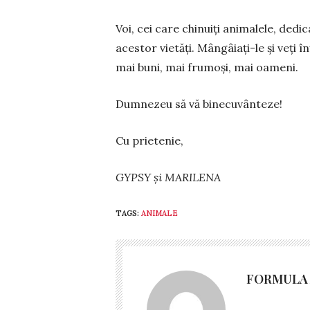
Voi, cei care chinuiți animalele, dedic
acestor vie­tăți. Mângâiați-le și veți în
mai buni, mai fru­moși, mai oameni.
Dumnezeu să vă binecuvânteze!
Cu prietenie,
GYPSY și MARILENA
TAGS:
ANIMALE
FORMULA 