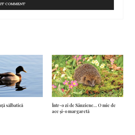
ață sălbatică
Într-o zi de Sânziene… O mie de
ace și-o margaretă