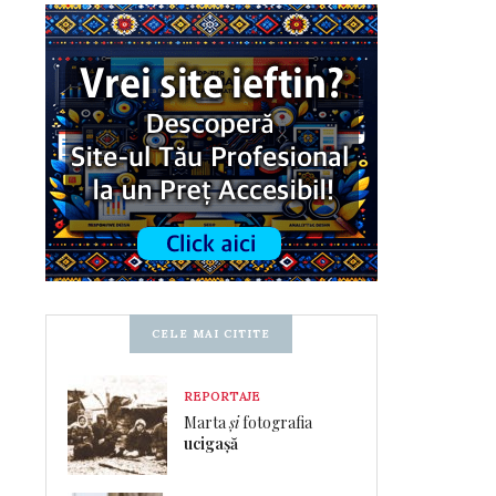
CELE MAI CITITE
REPORTAJE
Marta
și
fotografia
ucigașă