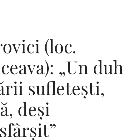
ovici (loc.
uceava): „Un duh
rii sufletești,
ă, deși
sfârșit”