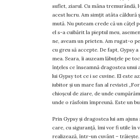
suflet, zia­rul. Cu mâna tremurândă
acest lucru. Am simțit atâta căldură ș
mută. Nu puteam crede că un cățel poa
el s-a cuibărit la pieptul meu, aseme
ne, aveam un prieten. Am rugat-o pe 
cu greu să ac­cep­te. De fapt, Gypsy a
mea. Seara, îi auzeam lă­bu­țe­le pe t
în­țeles ce înseamnă dragostea unui a
lui Gypsy tot ce i se cuvine. El este a
iubitor și un mare fan al re­vistei „F
chioșcul de ziare, de unde cumpărăm 
unde o răs­foim împreună. Este un bun
Prin Gypsy și dragostea lui am ajuns 
care, cu si­guranță, îmi vor fi utile î
reali­zea­ză, într-un cuvânt – trăiește.