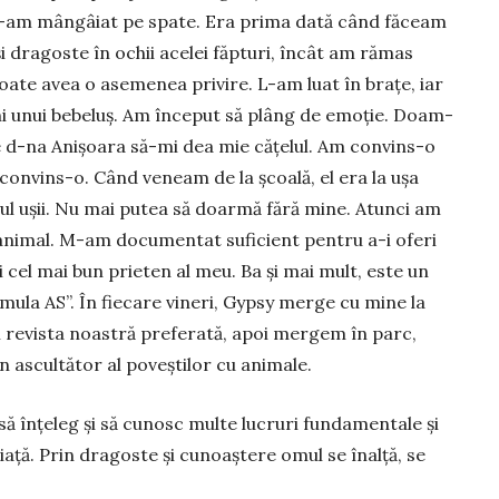
, l-am mângâiat pe spate. Era prima dată când făceam
i dragoste în ochii acelei făpturi, în­cât am rămas
­­te avea o asemenea privire. L-am luat în bra­țe, iar
ni unui be­be­luș. Am început să plâng de emoție. Doam­
d-na Ani­șoa­ra să-mi dea mie cățelul. Am convins-o
 convins-o. Când veneam de la școală, el era la ușa
ocul ușii. Nu mai putea să doarmă fără mi­ne. Atunci am
ni­mal. M-am do­cu­mentat suficient pentru a-i oferi
zi cel mai bun prieten al meu. Ba și mai mult, este un
ormula AS”. În fiecare vineri, Gypsy merge cu mine la
re­vis­ta noastră preferată, apoi mergem în parc,
 ascultător al po­veștilor cu animale.
să înțeleg și să cunosc multe lucruri fundamentale și
n viață. Prin dragoste și cunoaștere omul se înalță, se