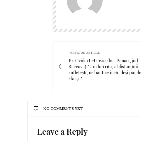
PREVIOUS ARTICLE
Pr. Ovidiu Petrovici (loc. Panaci, jud.
Suceava): "Un duh rău, al distanțării
sufletești, ne bântuie încă, deși pand
sfârșit"
NO COMMENTS YET
Leave a Reply