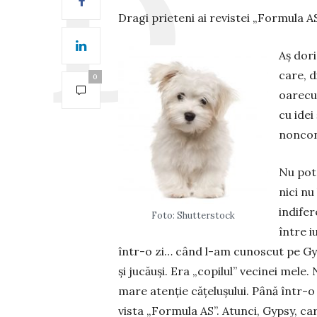
Dragi prieteni ai revistei „Formula AS
Aș dori
care, d
0
oarecum
cu idei
noncon
Nu pot 
nici nu
indifer
Foto: Shutterstock
între i
într-o zi… când l-am cunoscut pe Gyps
și jucăuși. Era „copilul” ve­ci­nei mel
mare atenție cățelușului. Până într-o
vista „Formula AS”. Atunci, Gypsy, car