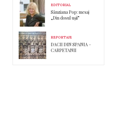
EDITORIAL
Sânziana Pop: mesaj
„Din dosul ușii”
REPORTAJE
DACII DIN SPANIA –
CARPETANII