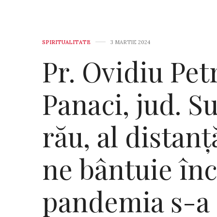
SPIRITUALITATE
3 MARTIE 2024
Pr. Ovidiu Petr
Panaci, jud. S
rău, al distanță
ne bântuie înc
pandemia s-a 