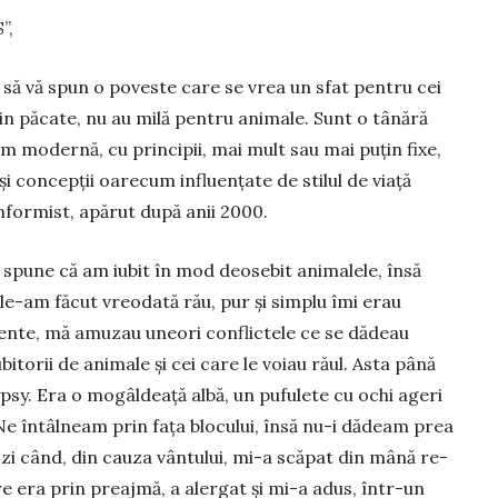
”,
 să vă spun o poveste care se vrea un sfat pen­tru cei
in păcate, nu au milă pentru ani­ma­le. Sunt o tânără
 mo­dernă, cu prin­cipii, mai mult sau mai puțin fixe,
 și concepții oa­recum influențate de stilul de viață
formist, apărut după anii 2000.
spune că am iubit în mod deosebit ani­malele, însă
 le-am făcut vreodată rău, pur și simplu îmi erau
ente, mă amuzau une­ori conflictele ce se dădeau
ubitorii de animale și cei care le voiau răul. Asta până
y. Era o mo­gâldeață albă, un pu­fulete cu ochi ageri
e. Ne întâlneam prin fața blocului, însă nu-i dădeam prea
 zi când, din cauza vân­tului, mi-a scăpat din mână re­
e era prin preaj­mă, a aler­gat și mi-a adus, într-un