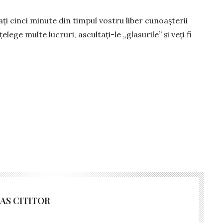
ați cinci mi­nute din timpul vostru liber cunoașterii
țelege multe lucruri, as­cultați-le „glasurile” și veți fi
AS CITITOR