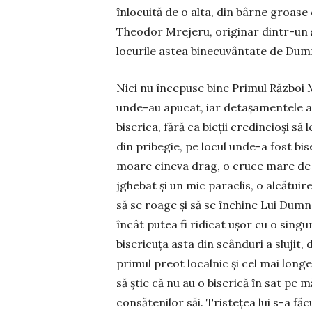
înlocuită de o alta, din bârne groase d
The­o­dor Mrejeru, originar din­tr-un
locurile astea bine­cu­­vântate de Dum
Nici nu începuse bine Primul Răz­boi 
unde-au apucat, iar detașamentele ar
biserica, fără ca bieții credincioși să
din pribegie, pe locul unde-a fost bis
moare cineva drag, o cruce mare de pia
jghe­bat și un mic paraclis, o alcătuir
să se roage și să se în­chi­ne Lui Dum
în­cât putea fi ridicat ușor cu o singur
bisericuța asta din scânduri a slujit,
primul preot localnic și cel mai longev
să știe că nu au o biserică în sat pe 
consătenilor săi. Tristețea lui s-a făc