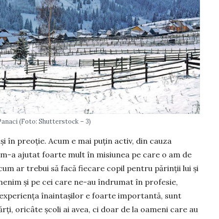
Panaci (Foto: Shutterstock – 3)
și în preo­ție. Acum e mai puțin activ, din cauza
i, m-a ajutat foarte mult în misi­u­nea pe care o am de
cum ar trebui să facă fiecare copil pentru părinții lui și
enim și pe cei care ne-au îndrumat în profe­sie,
experiența înaintașilor e foarte importantă, sunt
ărți, oricâte școli ai avea, ci doar de la oameni care au