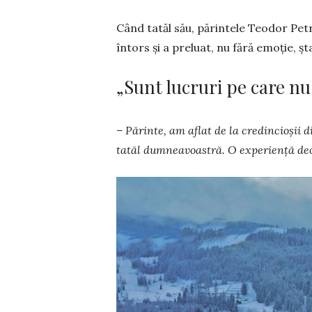
Când tatăl său, părintele Teodor Petr
întors și a preluat, nu fără emoție, șta
„Sunt lucruri pe care nu 
– Părinte, am aflat de la credincio­șii 
tatăl dum­nea­­voastră. O experiență deo