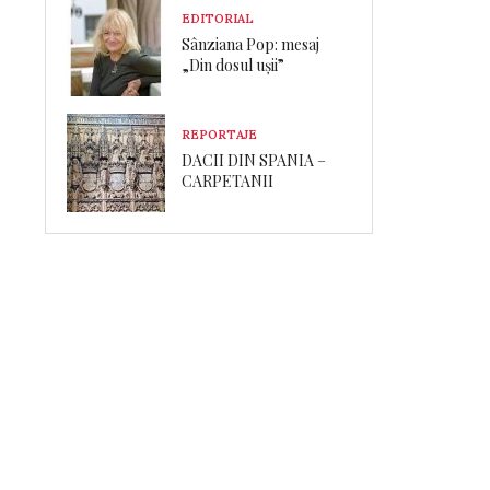
EDITORIAL
Sânziana Pop: mesaj
„Din dosul ușii”
REPORTAJE
DACII DIN SPANIA –
CARPETANII