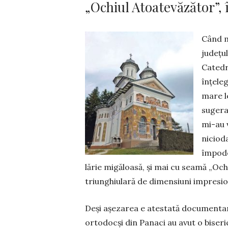
„Ochiul Atoatevăzător”, 
Când m
județul
Catedra
înțele
mare l
sugerau
mi-au v
niciod
împodob
lărie migăloasă, și mai cu sea­mă „Och
triun­ghiu­lară de dimensiuni impre­sio
Deși așezarea e atestată documentar de
orto­docși din Panaci au avut o biseric