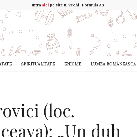
Intra
aici
pe site ul vechi "Formula AS"
ĂTATE
SPIRITUALITATE
ENIGME
LUMEA ROMÂNEASCĂ
ovici (loc.
uceava): „Un duh