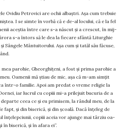
le Ovidiu Petrovici are ochii albaștri. Așa cum tre­buie
liniștea. I se simte în vorbă că e de-al locului, că e la fel
nii aceștia între care s-a născut și a crescut, în mij­
cărora s-a întors să le dea la fiecare sfântă Liturghie
 și Sângele Mântuitorului. Așa cum și tatăl său făcuse,
rând.
 mea parohie, Gheor­ghițeni, a fost și prima parohie a
i meu. Oamenii mă știau de mic, așa că m-am simțit
ca într-o familie. Apoi am predat o vreme religie la
ornei, iar lucrul cu copiii mi-a prilejuit bucuria de a
 departe ceea ce și eu primisem, la rândul meu, de la
 fapt, și din bi­se­rică, și din școală. Dacă înțe­leg de
în­țelepciunii, copiii aceia vor ajunge mai târziu oa­
n biserică, și în afara ei”.