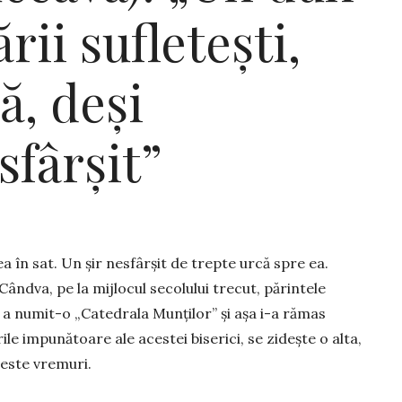
rii sufletești,
ă, deși
sfârșit”
ea în sat. Un șir nesfârșit de trepte urcă spre ea.
Cândva, pe la mijlocul secolului trecut, părintele
, a numit-o „Catedrala Munților” și așa i-a rămas
ile impunătoare ale acestei biserici, se zidește o alta,
 peste vremuri.