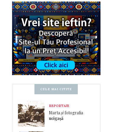
CELE MAI CITITE
REPORTAJE
Marta
și
fotografia
ucigașă