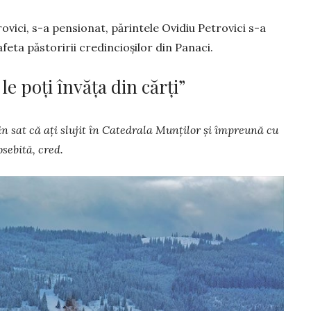
ovici, s-a pensionat, părintele Ovidiu Petrovici s-a
feta păstoririi credin­cio­șilor din Panaci.
le poți învăța din cărți”
din sat că ați slujit în Catedrala Mun­ților și împreună cu
sebită, cred.