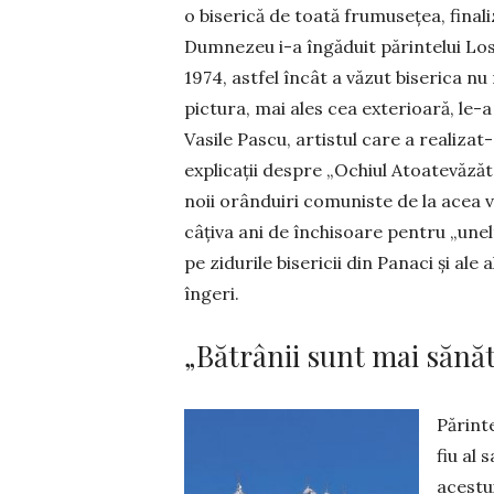
o biserică de toată fru­musețea, finali
Dum­nezeu i-a în­gă­duit părinte­lui L
1974, astfel încât a văzut biserica nu n
pictura, mai ales cea exte­rioa­ră, le-
Vasile Pascu, artistul care a reali­zat-
explicații despre „Ochiul Atoatevăzăto
noii orân­duiri comuniste de la acea v
câțiva ani de închisoa­re pentru „unel­
pe zidurile bisericii din Panaci și ale a
îngeri.
„Bătrânii sunt mai sănăt
Părint
fiu al 
acestui