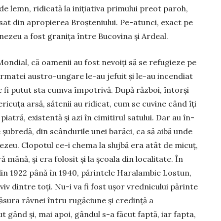
e lemn, ri­di­cată la inițiativa primului preot pa­roh,
 sat din apropierea Broșteniului. Pe-atunci, exact pe
nezeu a fost granița între Bu­co­vina și Ardeal.
Mondial, că oamenii au fost nevoiți să se refugieze pe
matei austro-ungare le-au jefuit și le-au incendiat
 le fi putut sta cumva împotrivă. După război, întorși
ericuța arsă, sătenii au ridicat, cum se cuvine când îți
tră, existentă și azi în cimitirul satului. Dar au în­
e șubredă, din scân­durile unei barăci, ca să aibă unde
nezeu. Clopotul ce-i che­ma la slujbă era atât de micuț,
ă mână, și era folosit și la școala din localitate. În
 din 1922 până în 1940, părintele Haralambie Los­tun,
iv dintre toți. Nu-i va fi fost ușor vrednicului părinte
măsura râvnei întru ru­găciune și credință a
ut gând și, mai apoi, gândul s-a făcut faptă, iar fapta,