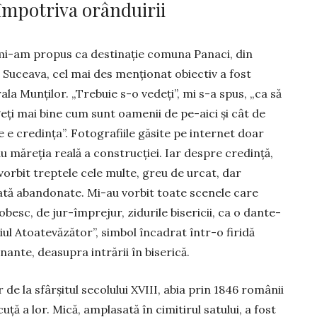
împotriva orânduirii
i-am propus ca desti­na­ție comuna Panaci, din
 Su­ceava, cel mai des menționat obiec­tiv a fost
la Mun­ți­lor. „Trebuie s-o vedeți”, mi s-a spus, „ca să
geți mai bine cum sunt oamenii de pe-aici și cât de
e e credința”. Fotografiile găsite pe internet doar
 mă­reția reală a construcției. Iar des­pre credință,
orbit trep­te­le cele multe, greu de urcat, dar
ată abandonate. Mi-au vorbit toate sce­nele care
esc, de jur-îm­pre­jur, zidurile bisericii, ca o dante­
iul Atoate­văzător”, simbol încadrat într-o firidă
­nante, deasupra intrării în biserică.
 la sfâr­și­tul secolului XVIII, abia prin 1846 românii
uță a lor. Mică, amplasată în cimitirul satului, a fost