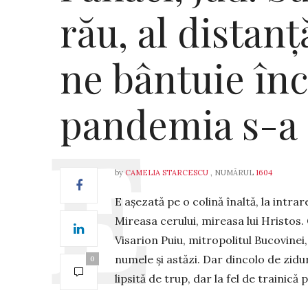
rău, al distanță
ne bântuie înc
pandemia s-a 
by
CAMELIA STARCESCU
, NUMĂRUL
1604
E așezată pe o colină înaltă, la intrar
Mireasa cerului, mireasa lui Hristos. 
Visarion Puiu, mitropolitul Bucovinei
numele și as­tăzi. Dar dincolo de zidur
0
lipsită de trup, dar la fel de trainică