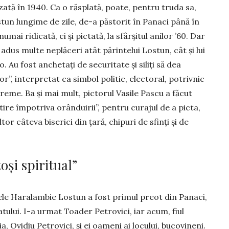
zată în 1940. Ca o răs­pla­tă, poate, pentru truda sa,
os­tun lungime de zile, de-a păstorit în Panaci până în
umai ridicată, ci și pictată, la sfârșitul anilor ’60. Dar
a adus multe neplăceri atât părintelui Lostun, cât și lui
o. Au fost anchetați de securitate și siliți să dea
r”, interpre­tat ca simbol politic, electoral, potrivnic
reme. Ba și mai mult, pictorul Vasile Pas­cu a făcut
tire împotriva orânduirii”, pen­tru cu­rajul de a picta,
ltor câteva biserici din țară, chipuri de sfinți și de
oși spiritual”
ele Haralambie Lostun a fost primul preot din Panaci,
satului. I-a urmat Toader Petro­vici, iar acum, fiul
a, Ovidiu Petrovici, și ei oameni ai locului, bucovineni.