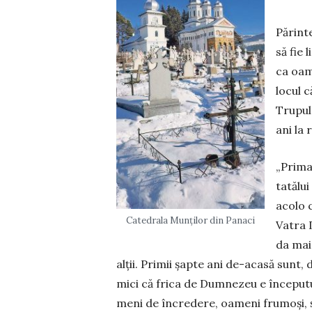
Părinte
să fie 
ca oame
lo­cul 
Tru­pul
ani la 
„Prima
tatălu
acolo 
Catedrala Munților din Panaci
Vatra D
da mai
alții. Primii șapte ani de-acasă sunt, de
mici că frica de Dumnezeu e începutul 
meni de încredere, oameni frumoși, și î