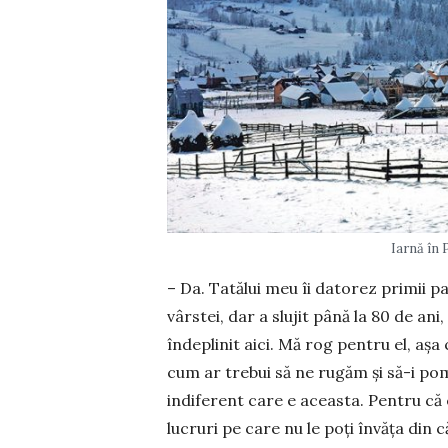
Iarnă în 
– Da. Tatălui meu îi datorez primii pa
vârstei, dar a slujit până la 80 de an
îndeplinit aici. Mă rog pentru el, așa 
cum ar trebui să ne rugăm și să-i pom
indiferent care e aceasta. Pentru că 
lucruri pe care nu le poți învăța din c