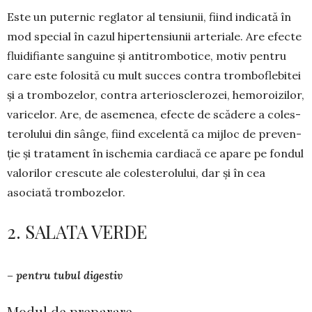
Este un puternic reglator al ten­siu­nii, fiind indicată în
mod special în cazul hipertensiunii arte­riale. Are efecte
fluidifiante sanguine și antitrom­botice, motiv pentru
care este folosită cu mult succes contra tromboflebitei
și a trom­bozelor, contra arterioscle­ro­zei, hemoroi­zilor,
varicelor. Are, de asemenea, efecte de scădere a coles­
te­ro­lului din sânge, fiind ex­ce­len­tă ca mijloc de pre­ven­
ție și tratament în is­chemia car­dia­că ce apare pe fondul
va­lorilor crescute ale co­les­terolului, dar și în cea
asociată trom­bozelor.
2. SALATA VERDE
– pentru tubul digestiv
Modul de preparare