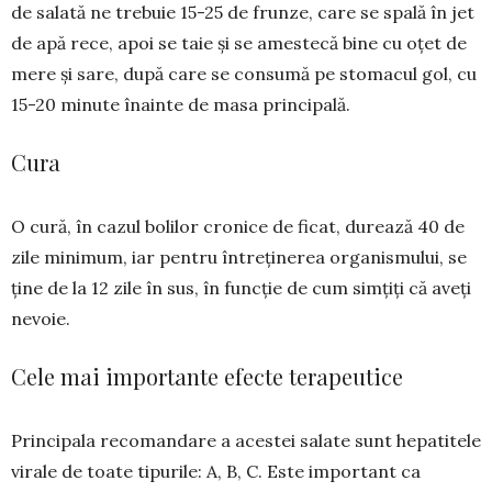
de salată ne trebuie 15-25 de frunze, care se spală în jet
de apă rece, apoi se taie și se amestecă bine cu oțet de
mere și sare, după care se consumă pe sto­macul gol, cu
15-20 minute înainte de masa principală.
Cura
O cură, în cazul bolilor cronice de fi­cat, durează 40 de
zile minimum, iar pen­tru între­ți­nerea organis­mu­lui, se
ține de la 12 zile în sus, în func­ție de cum simțiți că aveți
nevoie.
Cele mai importante efecte terapeutice
Principala recomandare a acestei salate sunt he­patitele
virale de toate tipurile: A, B, C. Este important ca