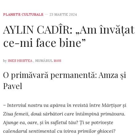
PLANETE CULTURALE
23 MARTIE 2024
AYLIN CADÎR: „Am învățat
ce-mi face bine”
by
INES HRISTEA
, NUMĂRUL
1608
O primăvară permanentă: Amza și
Pavel
– Interviul nostru va apărea în revistă între Mărțișor și
Ziua femeii, două sărbători care în­tâm­pină primăvara.
Ajunge ea, oare, și în su­fletul tău? Ți se potrivește
calendarul sentimental cu ivi­rea primilor ghiocei?