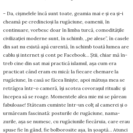
– Da, cișmelele încă sunt toate, gea­mia mai e și ea și-i
chea­mă pe cre­din­cioși la rugăciune, oa­menii, în
continua­re, vor­­­besc doar în lim­ba tur­că, comodi­tățile
civi­li­zației mo­der­ne sunt, în schimb, „pe alese”, în ca­­sele
din sat nu există apă curentă, în schimb toată lumea are
cablu și internet și cont pe Face­book… Știi, chiar mă în­
treb cine din sat mai prac­­­tică islamul, așa cum era
practicat când eram eu mică: la fiecare che­ma­re la
rugăciune, în ca­să se făcea liniște, apoi mătușa mea se
re­tră­gea într-o cameră, își scotea covorașul ritualic și
în­ce­pea să se roage. Mo­men­tele alea mie mi se pă­reau
fabuloase! Stă­team cuminte într-un colț al camerei și o
ur­mă­ream fascinată: pos­turile de ru­­gă­ciu­ne, na­ma­
zurile, așa se nu­mesc, cu rugă­ciunile fiecăruia, care erau
spuse fie în gând, fie bolborosite așa, în șoaptă… Atunci