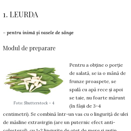
1. LEURDA
– pentru inimă și vasele de sânge
Modul de preparare
Pentru a obține o porție
de sa­lată, se ia o mână de
frunze proas­­pete, se
spală cu apă rece și apoi
se taie, nu foarte mărunt
Foto: Shutterstock – 4
(în fâșii de 3-4
centimetri). Se com­bină într-un vas cu o linguriță de ulei
de măsline extravirgin (are un puternic efect anti-
coles­terol), cu 1-2 lingurițe de oțet de mere și puțin