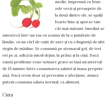
medie, împreună cu frun­
zele verzi și proaspete de
la două dintre ele, se spală
foarte bine și apoi se taie
cât mai mărunt. Imediat se
amestecă într-un vas cu zeama de la o jumătate de
lămâie, cu un vârf de cuțit de sare și cu o lin­gu­riță de ulei
virgin de măsline. Se con­sumă pe sto­macul gol, de trei
ori pe zi, adică la micul dejun, la prânz și la cină. Dacă
există probleme reno-urinare grave se lasă un interval
de 15 minute între consumarea salatei și masa propriu-
zisă. Dacă vrem doar să prevenim o afecțiune, atunci
putem con­suma salata normal, ca aliment.
Cura