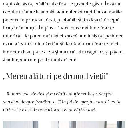
capitolul ăsta, echilibrul e foarte greu de găsit. Însă au
rezultate bune la școală, acumulează rapid informațiile
pe care le primesc, deci, probabil că țin destul de egal
brațele balanței. În plus – lucru care mă face foarte
mândră – le place mult să citească: am insistat pe ide­ea
asta, a lecturii din cărți încă de când erau foar­te mici,
iar acum li se pare ceva și natural, și atrăgător, și plăcut.
Așadar, suntem pe drumul cel bun.
„Mereu alături pe drumul vieții”
– Remarc cât de des și cu câtă emoție vorbești despre
acasă și despre familia ta. E la fel de „per­for­mantă” ca la
ultimul nostru interviu? Au trecut câțiva ani…