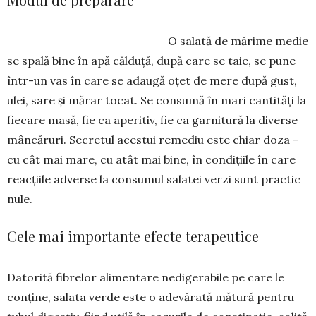
O salată de mărime medie
se spa­lă bine în apă călduță, după care se ta­ie, se pune
în­tr-un vas în care se adaugă oțet de mere după gust,
ulei, sare și mărar tocat. Se con­sumă în mari cantități la
fie­care masă, fie ca aperitiv, fie ca garnitură la diverse
mâncă­ruri. Secretul acestui remediu este chiar doza –
cu cât mai mare, cu atât mai bine, în con­dițiile în care
reacțiile adverse la con­sumul salatei verzi sunt practic
nule.
Cele mai importante efecte terapeutice
Datorită fibrelor alimentare nedigerabile pe care le
conține, salata verde este o adevărată mătură pen­tru