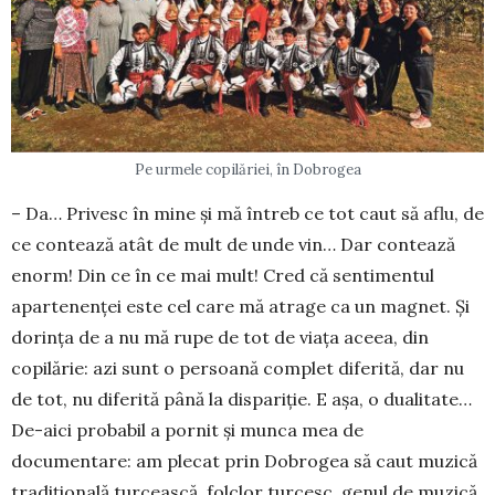
Pe urmele copilăriei, în Dobrogea
– Da… Privesc în mine și mă întreb ce tot caut să aflu, de
ce contează atât de mult de unde vin… Dar contează
enorm! Din ce în ce mai mult! Cred că sentimentul
apartenenței este cel care mă atrage ca un magnet. Și
dorința de a nu mă rupe de tot de viața aceea, din
copilărie: azi sunt o persoană com­plet di­ferită, dar nu
de tot, nu diferită până la dispa­ri­ție. E așa, o dualitate…
De-aici probabil a pornit și munca mea de
documentare: am plecat prin Do­brogea să caut muzică
tradițională tur­cească, folclor turcesc, genul de muzică