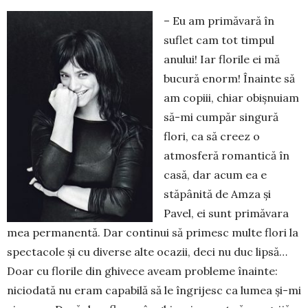
– Eu am primăvară în
suflet cam tot timpul
anu­lui! Iar florile ei mă
bucură enorm! Înainte să
am co­piii, chiar obișnuiam
să-mi cumpăr singură
flori, ca să creez o
atmosferă romantică în
casă, dar acum ea e
stăpânită de Amza și
Pavel, ei sunt pri­mă­vara
mea permanentă. Dar continui să primesc multe flori la
spectacole și cu diverse alte ocazii, deci nu duc lip­să…
Doar cu florile din ghivece aveam probleme înainte:
niciodată nu eram capabilă să le îngrijesc ca lumea și-mi