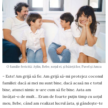
O familie fericită: Aylin, Bebe, soțul ei, și băieții lor, Pavel și Amza
– Este! Am grijă să fie. Am grijă să-mi protejez coconul
familiei: dacă ai mei nu sunt bine, dacă acasă nu e totul
bine, atunci nimic n-are cum să fie bine. Asta am
învățat-o de mult… Eram de foarte puțin timp cu soțul
meu, Bebe, când am realizat lucrul ăsta, și gândește-te