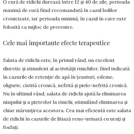
O cură de ri­dichi durează între 12 și 40 de zile, perioada
ma­ximă de cură fiind reco­mandată în cazul bolilor
cronicizate, iar pe­rioada minimă, în cazul în care este
folosită ca mijloc de prevenire.
Cele mai importante efecte terapeutice
Salata de ridichi este, în primul rând, un exce­lent
diuretic și stimulent al activității rinichilor, fiind indicată
în cazurile de re­tenție de apă în țesu­turi, edeme,
oligurie, cis­ti­tă cronică, nefrită și pielo-nefrită cronică.
Nu în ulti­mul rând, salata de ridichi ajută la elimi­na­rea
nisi­pu­lui și a pie­trelor la rinichi, stimu­lând eli­minarea și
chiar mărun­ți­rea acestora. Cea mai efi­cientă este sa­lata
de ri­dichi în cazu­rile de litiază reno-uri­nară cu urați și
fosfați.