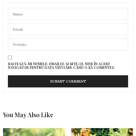
SALVEAZĂ-MI NUMELE, EMAILUL ȘI SITE-UL WEB ÎN ACEST
NAVIGATOR PENTRU DATA VIITOARE CÂND O SĂ COMENTEZ.
You May Also Like