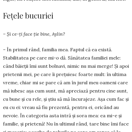
Fețele bucuriei
– Și ce-ți face ție bine, Aylin?
– În primul rând, familia mea. Faptul că ea exis­tă.
Stabilitatea pe care mi-o dă. Sănătatea familiei mele:
când băieții îmi sunt bolnavi, nimic nu mai merge! Și apoi
prietenii mei, pe care îi prețuiesc foarte mult: în ultima
vreme, chiar mi se pare că am în jurul meu oameni care
mă iubesc așa cum sunt, mă apreciază pentru cine sunt,
cu bune și cu rele, și știu să mă încurajeze. Așa cum fac și
eu cu ei: vreau să fiu prezentă, pentru ei, oricând au
nevoie. În cate­goria asta intră și sora mea: ea mi-e și
familie, și prietenă! Nu în ultimul rând, tare bine îmi face