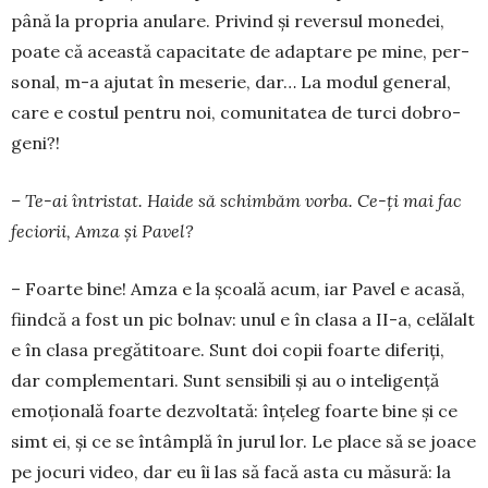
până la pro­pria anulare. Privind și re­ver­sul mo­ne­dei,
poa­te că aceas­­tă ca­pa­citate de a­dap­tare pe mi­ne, per­
so­nal, m-a aju­tat în me­se­rie, dar… La mo­dul ge­neral,
care e cos­­tul pen­tru noi, comu­ni­­­tatea de turci dobro­
geni?!
– Te-ai întristat. Hai­de să schimbăm vor­ba. Ce-ți mai fac
feciorii, Amza și Pavel?
– Foarte bine! Amza e la școală acum, iar Pavel e acasă,
fiindcă a fost un pic bolnav: unul e în clasa a II-a, celălalt
e în clasa pregătitoare. Sunt doi copii foarte diferiți,
dar complementari. Sunt sensibili și au o inteligență
emoțională foarte dezvoltată: înțeleg foarte bine și ce
simt ei, și ce se întâmplă în jurul lor. Le place să se joace
pe jocuri video, dar eu îi las să facă asta cu măsură: la