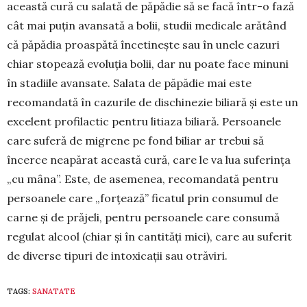
această cură cu salată de păpădie să se facă într-o fază
cât mai puțin avansată a bolii, studii me­dicale arătând
că păpădia proaspătă încetinește sau în unele cazuri
chiar stopează evoluția bo­lii, dar nu poate face minuni
în sta­diile avansate. Salata de pă­pădie mai este
recomandată în ca­zu­rile de dis­chi­nezie biliară și este un
excelent profilac­tic pen­tru li­tiaza bi­liară. Per­soanele
ca­re su­feră de migrene pe fond biliar ar tre­bui să
încerce nea­părat această cură, care le va lua su­ferința
„cu mâna”. Este, de ase­menea, reco­mandată pentru
per­soa­nele care „forțează” ficatul prin consu­mul de
carne și de pră­jeli, pentru per­soa­nele care con­­sumă
regulat alcool (chiar și în cantități mici), care au suferit
de di­verse tipuri de into­xicații sau otrăviri.
TAGS:
SANATATE