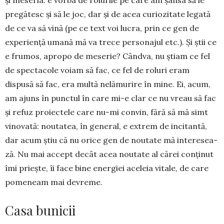
și meseria: e vorba de rolurile pe care am șansa să le
pre­gătesc și să le joc, dar și de acea curiozitate lega­tă
de ce va să vină (pe ce text voi lucra, prin ce gen de
experiență umană mă va trece personajul etc.). Și știi ce
e frumos, apropo de me­se­rie? Când­va, nu știam ce fel
de spectacole voiam să fac, ce fel de ro­luri eram
dispusă să fac, era mul­tă nelămurire în mine. Ei, acum,
am ajuns în punc­tul în care mi-e clar ce nu vreau să fac
și refuz pro­iectele care nu-mi convin, fără să mă simt
vino­vată: noutatea, în ge­neral, e extrem de incitantă,
dar acum știu că nu orice gen de nou­tate mă intere­sea­
ză. Nu mai accept decât acea nou­tate al cărei conținut
îmi priește, îi face bine energiei aceleia vitale, de care
pomeneam mai devreme.
Casa bunicii