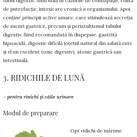
tubul digestiv, fiind utilă în cazurile de constipație, colită
de pu­trefacție, intoxicare cronică a organismului. Apoi,
con­ține principii active amare, care stimulează secreția
de sucuri gastrice, precum și peris­taltismul tubului
digestiv, fiind recomandată în dispepsie, gas­trită
hipoacidă, digestie dificilă (oțetul natural din salată este
și el un excelent tonic digestiv), atonie gastrică sau
intestinală.
3. RIDICHILE DE LUNĂ
– pentru rinichi și căile urinare
Modul de preparare
Opt ridichi de mărime