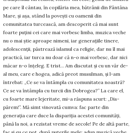
pe care îl cântau, în copilă­ria mea, bătrânii din Fântâna
Mare, și așa, stând la povești cu oamenii din
comunitatea turcească, am descoperit că mai sunt
foarte puțini cei care mai vor­besc limba, muzica veche
nu o mai știe aproape nimeni, iar generațiile tinere,
adoles­cenții, păstrează islamul ca religie, dar nu îl mai
practică, iar turca nu doar că n-o mai vor­besc, dar nici
măcar n-o înțeleg. E trist… Am discutat și cu un văr de-
al meu, ca­re e hogea, adică preot musul­man, și l-am
între­bat: „Ce se va întâmpla cu comu­nitatea noastră?
Ce se va întâmpla cu turcii din Dobrogea?” La care el,
cu foarte mare leje­ritate, mi-a răspuns scurt: „Dis­
părem!”. Mă simt vinovată cum­va: fac parte din
generația care duce la dispa­riția acestei comu­nități,
până la noi, a rezistat vreme de secole! Pe de altă parte,
fac și eu ce pot, după puterile mele: adun muzică veche,