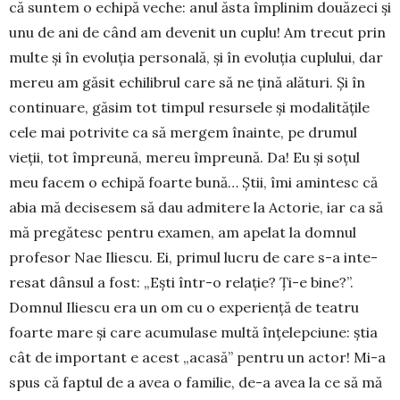
că suntem o echipă veche: anul ăsta împlinim douăzeci și
unu de ani de când am devenit un cuplu! Am trecut prin
multe și în evoluția per­so­nală, și în evoluția cuplului, dar
me­reu am găsit echilibrul care să ne țină alături. Și în
continuare, găsim tot timpul resursele și modalită­ți­le
cele mai potrivite ca să mergem înainte, pe dru­mul
vieții, tot împreună, mereu împreună. Da! Eu și soțul
meu fa­cem o echipă foarte bună… Știi, îmi amintesc că
abia mă decisesem să dau admitere la Actorie, iar ca să
mă pregătesc pentru examen, am apelat la domnul
pro­fesor Nae Iliescu. Ei, primul lucru de care s-a inte­
resat dânsul a fost: „Ești într-o relație? Ți-e bine?”.
Domnul Iliescu era un om cu o experiență de teatru
foarte mare și care acumulase multă înțe­lep­ciune: știa
cât de important e acest „acasă” pentru un actor! Mi-a
spus că faptul de a avea o fami­lie, de-a avea la ce să mă