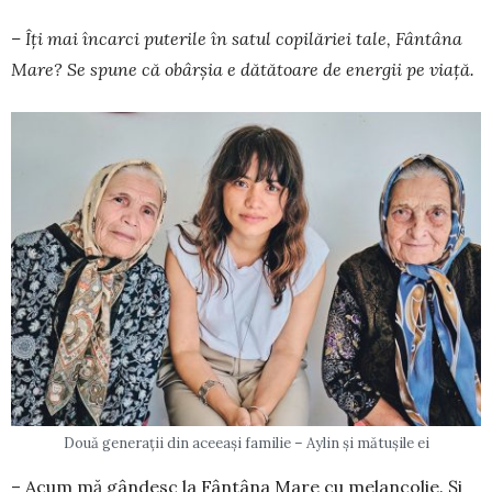
– Îți mai încarci puterile în sa­tul copilăriei tale, Fântâna
Mare? Se spune că obârșia e dătătoare de energii pe viață.
Două generații din aceeași familie – Aylin și mătușile ei
– Acum mă gândesc la Fântâna Mare cu melan­co­­lie. Și