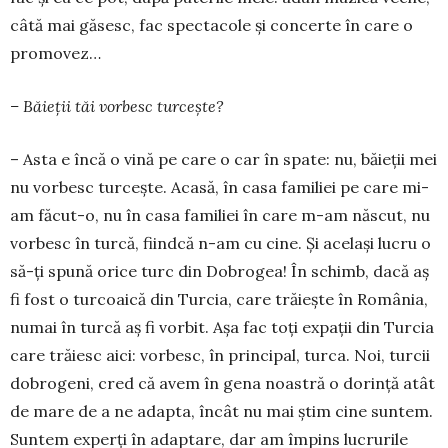
câtă mai găsesc, fac spec­tacole și concerte în care o
promovez…
– Băieții tăi vorbesc turcește?
– Asta e încă o vină pe care o car în spate: nu, bă­ieții mei
nu vor­besc turcește. Acasă, în casa fa­miliei pe care mi-
am făcut-o, nu în casa familiei în ca­re m-am născut, nu
vor­besc în turcă, fiindcă n-am cu ci­ne. Și același lucru o
să-ți spu­nă orice turc din Do­­brogea! În schimb, da­că aș
fi fost o tur­coai­că din Turcia, care tră­iește în Ro­­mâ­nia,
nu­mai în turcă aș fi vorbit. Așa fac toți ex­pa­ții din Tur­cia
care tră­­­iesc aici: vor­besc, în prin­­­cipal, tur­ca. Noi, tur­cii
dobrogeni, cred că a­vem în gena noas­tră o dorință atât
de mare de a ne adapta, în­cât nu mai știm cine sun­tem.
Sun­tem experți în adap­ta­re, dar am îm­pins lu­cru­rile