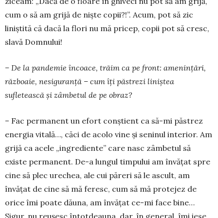
ziceam: „Dacă de o floa­re în ghiveci nu pot să am grijă,
cum o să am gri­­jă de niște copii?!”. Acum, pot să zic
liniștită că dacă la flori nu mă pricep, copii pot să cresc,
slavă Domnului!
– De la pandemie încoace, trăim ca pe front: amenințări,
războaie, nesiguranță – cum îți păs­trezi liniștea
sufletească și zâmbetul de pe obraz?
– Fac permanent un efort conștient ca să-mi păstrez
energia vitală…, căci de acolo vine și seni­nul interior. Am
grijă ca acele „ingrediente” care nasc zâmbetul să
existe permanent. De-a lungul tim­­pului am învățat spre
cine să plec urechea, ale cui păreri să le ascult, am
învățat de cine să mă fe­resc, cum să mă protejez de
orice îmi poate dăuna, am învățat ce-mi face bine…
Sigur, nu reușesc întotdeauna, dar, în general, îmi iese.