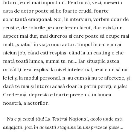
întorc, e cel mai important. Pentru că, vezi, meseria
asta de ac­tor poate să fie foarte crudă, foarte
solicitantă emo­țional. Noi, în in­terviuri, vorbim doar de
reușite, de rolurile pe care le-am făcut, dar există un
aspect mai dur, mai dureros și care poate să ocupe mai
mult „spațiu” în viața unui actor: timpul în care nu ai
niciun job, când ești res­pins, când la un casting e che­
ma­tă toată lumea, numai tu, nu… Iar situațiile astea,
oricât ți le-ai explica la nivel intelectual, n-ai cum să nu
le iei și la modul per­so­nal, n-au cum să nu te afecteze, și
dacă te mai și în­torci acasă doar la patru pereți, e jale!
Cre­de-mă, de­pre­sia e foarte pre­zen­tă în lumea
noastră, a actorilor.
– Nu e și cazul tău! La Tea­trul Național, acolo unde ești
angajată, joci în această stagi­u­ne în unsprezece piese…