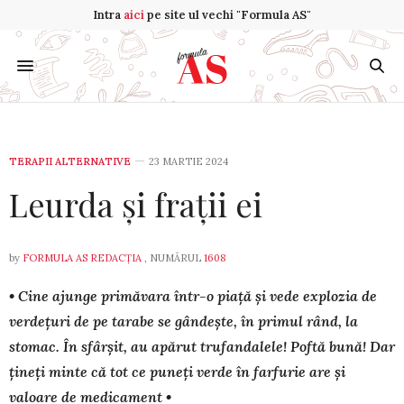
Intra
aici
pe site ul vechi "Formula AS"
TERAPII ALTERNATIVE
23 MARTIE 2024
Leurda și frații ei
by
FORMULA AS REDACȚIA
, NUMĂRUL
1608
• Cine ajunge primăvara într-o piață și vede explozia de
ver­de­țuri de pe tarabe se gândește, în primul rând, la
stomac. În sfârșit, au apărut trufandalele! Poftă bună! Dar
țineți minte că tot ce puneți verde în farfurie are și
valoare de medicament •