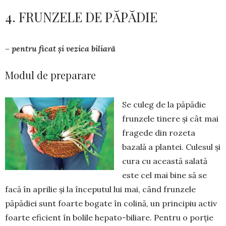
4. FRUNZELE DE PĂPĂDIE
– pentru ficat și vezica biliară
Modul de preparare
Se culeg de la păpădie
frunzele tinere și cât mai
fragede din rozeta
bazală a plan­tei. Culesul și
cura cu această salată
este cel mai bine să se
facă în aprilie și la în­ce­putul lui mai, când frunzele
păpădiei sunt foarte bogate în colină, un principiu activ
foarte eficient în bolile hepato-biliare. Pentru o porție