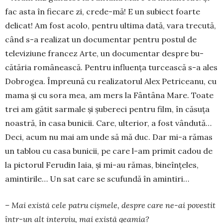
fac asta în fiecare zi, crede-mă! E un subiect foarte
delicat! Am fost acolo, pen­tru ultima dată, vara trecută,
când s-a realizat un documentar pentru postul de
televiziune francez Arte, un documentar despre bu­
cătăria românească. Pentru influența tur­ceas­că s-a ales
Dobrogea. Împreună cu realizatorul Alex Petri­ceanu, cu
mama și cu sora mea, am mers la Fântâna Mare. Toate
trei am gătit sarmale și șu­bereci pentru film, în căsuța
noastră, în casa bunicii. Care, ulterior, a fost vândută…
Deci, acum nu mai am unde să mă duc. Dar mi-a rămas
un tablou cu casa bunicii, pe care l-am primit cadou de
la pic­to­rul Ferudin Iaia, și mi-au rămas, bi­ne­în­țeles,
amin­ti­ri­le… Un sat care se scu­fun­dă în amintiri…
– Mai există cele pa­tru cișmele, des­pre care ne-ai po­ves­tit
într-un alt in­terviu, mai există gea­mia?