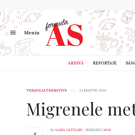
Meniu
ARHIVĂ
REPORTAJE
SĂN
TERAPII ALTERNATIVE
24 MARTIE 2024
Migrenele met
by
ALINA OLTEANU
, NUMĂRUL
1608