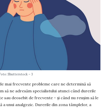
Foto: Shutterstock – 3
ele mai frecvente probleme care ne determină să
m să ne adre­săm specialistului atunci când durerile
e sau deo­sebit de frecvente – și când nu reușim să le
 a unui analgezic. Durerile din zona tâmplelor, a