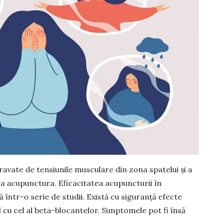
avate de tensiunile musculare din zona spatelui și a
a acupunc­tura. Eficacitatea acupuncturii în
într-o serie de studii. Există cu siguranță efecte
el cu cel al beta-blocantelor. Simptomele pot fi însă