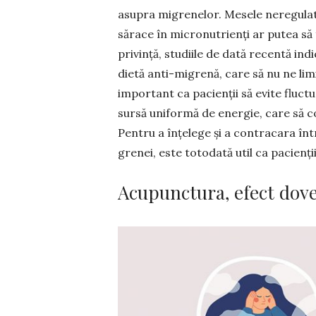
asupra migrenelor. Mesele neregulate
sărace în micronutrienți ar putea să 
privință, studiile de dată recentă indi
dietă anti-migrenă, care să nu ne limi
important ca pacienții să evite fluc­tu
sursă uniformă de energie, care să co
Pentru a înțelege și a contracara înt
grenei, este totodată util ca pacienț
Acupunctura, efect dove