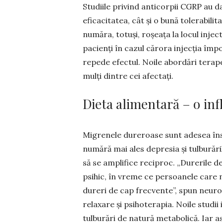
Studiile privind anti­corpii CGRP au 
eficacitatea, cât și o bună tolera­bil
număra, totuși, roșeața la locul in­ject
pacienți în cazul cărora injecția împo
repede efectul. Noile abordări terape
mulți dintre cei afectați.
Dieta alimentară – o in
Migrenele dureroase sunt adesea însoț
numără mai ales de­presia și tulbu­răril
să se am­pli­fice re­ci­proc. „Dure­ri
psihic, în vreme ce persoanele ca­re n
dureri de cap frecvente”, spun neurolo
relaxare și psiho­terapia. Noile studii
tulburări de natură metabolică. Iar a