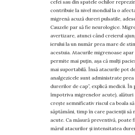
cefei sau din spatele ochilor reprezi
contribuie la nivel mondial la o afecta
migrenă acuză dureri pulsatile, adese
Cauzele par să fie neurologice. Migren
avertizare, atunci când creierul aju
ierului la un număr prea mare de stimu
acestuia. Atacurile mi­grenoase apar
permite mai puțin, așa că mulți pa­ci
mai supor­ta­bilă. Însă atacurile pot 
anal­gezicele sunt administrate prea
durerilor de cap”, ex­plică medicii. Î
împotriva migrenelor acute), alături
crește semni­ficativ riscul ca boala s
săptămâni, timp în care pa­cienții să
acute. Ca măsură preventivă, poate fi
mărul atacurilor și intensitatea durer