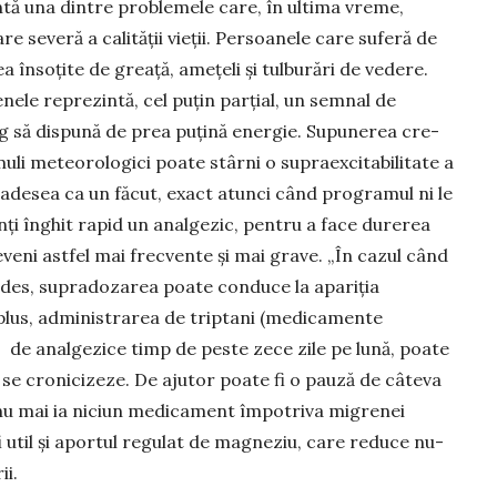
ntă una dintre proble­mele care, în ultima vreme,
re severă a calității vieții. Persoanele care suferă de
a însoțite de greață, amețeli și tulburări de vedere.
ele repre­zin­tă, cel puțin parțial, un semnal de
ng să dispună de prea puțină energie. Supu­nerea cre­
li meteo­rologici poate stârni o su­praexci­tabilitate a
 adesea ca un făcut, exact atunci când programul ni le
enți înghit rapid un analgezic, pentru a face durerea
deveni astfel mai frec­vente și mai grave. „În cazul când
 des, supra­dozarea poa­te conduce la apariția
n plus, ad­ministrarea de triptani (medicamente
 de analgezice timp de peste zece zile pe lună, poate
ă se cronicizeze. De ajutor poate fi o pauză de câteva
 nu mai ia niciun medi­cament împo­triva migrenei
 util și aportul regulat de magneziu, care reduce nu­
ii.