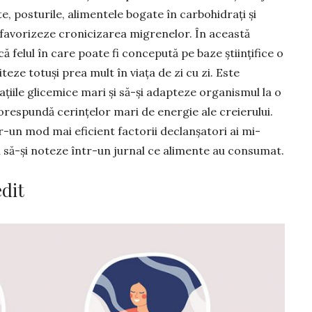
, posturile, alimentele bogate în carbohidrați și
favorizeze cronicizarea mi­gre­nelor. În această
că felul în care poate fi concepută pe baze știin­țifice o
teze totuși prea mult în viața de zi cu zi. Este
ațiile gli­cemice mari și să-și adapteze organis­mul la o
­respundă cerințelor mari de energie ale cre­ierului.
r-un mod mai eficient factorii declanșatori ai mi­
ii să-și noteze într-un jurnal ce alimente au consumat.
dit