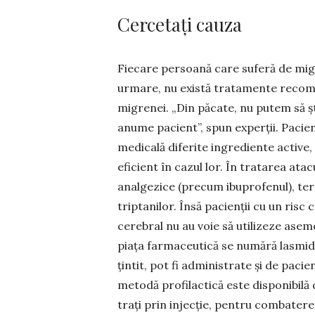
Cercetați cauza
Fiecare persoană care suferă de migr
urmare, nu există tratamente recom
mi­grenei. „Din păcate, nu putem să 
anume pacient”, spun experții. Pacien
medicală diferite ingrediente active,
eficient în cazul lor. În tratarea at
analgezice (precum ibu­pro­fenul), te
triptanilor. Însă pacienții cu un risc
cerebral nu au voie să utilizeze ase
piața farmaceutică se numără las­midi
țintit, pot fi administrate și de pacienț
metodă pro­fi­lactică este dis­ponibil
trați prin injecție, pentru combatere