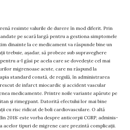
enă resimte valurile de durere în mod diferit. Prin
andate pe scară largă pentru a gestiona simptomele
știm dinainte la ce medicament va răspunde bine un
ții trebuie, așa­dar, să probeze sub supraveghere
 pentru a-l găsi pe acela care se dovedește cel mai
acurilor migrenoase acute, care nu răspund la
rapia standard constă, de regulă, în ad­ministrarea
 crescut de infarct miocardic și accident vas­cular
­menea medi­camente. Printre noile variante apărute pe
tan și rimegpant. Datorită efectu­lui lor mai bine
ii cu risc ridicat de boli car­dio­vas­culare. O altă
ă din 2018: este vorba despre anti­cor­pii CGRP, adminis­
a acelor tipuri de migrene care pre­zintă complicații.