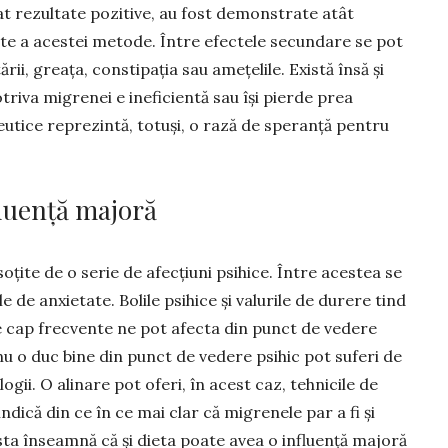
dat rezultate pozitive, au fost demonstrate atât
itate a acestei metode. Între efectele secundare se pot
ării, greața, cons­ti­pația sau amețelile. Există însă și
triva migrenei e ineficientă sau își pierde prea
utice repre­zintă, totuși, o rază de speranță pentru
fluență majoră
ite de o serie de afecțiuni psi­hice. Între acestea se
e de anxie­tate. Bolile psi­hice și valurile de du­rere tind
le de cap frecvente ne pot afecta din punct de vedere
u o duc bine din punct de vede­re psihic pot su­feri de
gii. O alinare pot oferi, în acest caz, tehnicile de
 indică din ce în ce mai clar că migrenele par a fi și
sta înseamnă că și dieta poate avea o in­fluență majoră