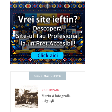
CELE MAI CITITE
REPORTAJE
Marta
și
fotografia
ucigașă