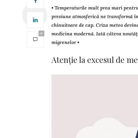
• Temperaturile mult prea mari pentru 
presiune atmos­fe­rică ne transformă în 
chinuitoare de cap. Criza meteo de­vi­n
me­dicina modernă. Iată câteva noutăți 
0
migrenelor •
Atenție la excesul de m