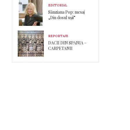
EDITORIAL
Sânziana Pop: mesaj
„Din dosul ușii”
REPORTAJE
DACII DIN SPANIA –
CARPETANII