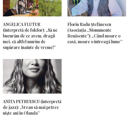
ANGELICA FLUTUR
Florin Radu Ștefănescu
(interpretă de folclor): „Să ne
(Asociația „Monumente
bucurăm de ce avem, dragii
Renăscute”): „Când moare o
mei, că altfel murim de
casă, moare o întreagă lume”
supărare înainte de vreme!”
ANITA PETRUESCU (interpretă
de jazz): „Vreau să mai petrec
niște ani în Olanda”