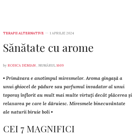
TERAPII ALTERNATIVE
1 APRILIE 2024
Sănătate cu arome
by
RODICA DEMIAN
, NUMĂRUL
1609
• Primăvara e anotimpul miresmelor. Aroma gingașă a
unui ghiocel de pădure sau parfumul invadator al unui
to­poraș înflorit au mult mai multe virtuți decât plăcerea și
re­laxarea pe care le dăruiesc. Miresmele binecuvân­tate
ale na­turii bi­ruie boli •
CEI 7 MAGNIFICI