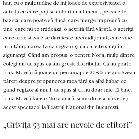
har, cu o multitudine de mijloace de expre­sivitate, o
actriță cu care poți să cobori în adâncuri, pe care te
bazezi, care poate să ducă, care merge împre­ună cu
tine, care nu te trădează, o actriță fără vârstă, o actriță
care arde și care se dăruiește necondiționat, care vine
în întâmpinarea ta ca regizor și cu care te simți în
siguranță. Când am propus-o pentru Nora, mulți din­tre
colegi mi-au spus că am greșit distribuția. Că nu poate
Irina Movilă să joace un personaj de 30-35 de ani. Aveau
păreri despre propu­nerea mea fără sa aibă habar ce
gând regizoral am. I-au spus și ei, nu doar mie. Ei bine,
Irina Movilă face o Nora unică, și îmi doresc să vedeți
acest spectacol la Teatrul Național din București.
„Grivița 53 mai are nevoie de ctitori”