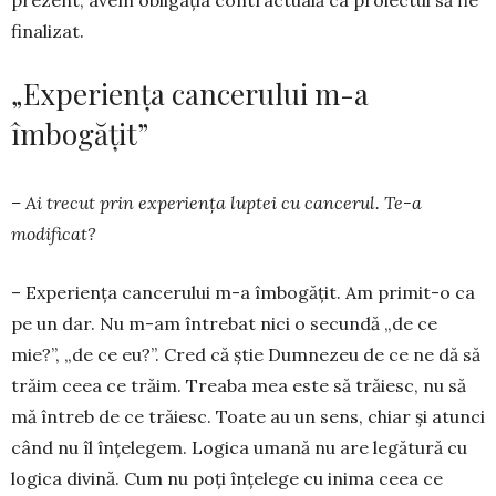
finalizat.
„Experiența cancerului m-a
îmbogățit”
– Ai trecut prin experiența luptei cu cancerul. Te-a
modificat?
– Experiența cancerului m-a îmbogățit. Am primit-o ca
pe un dar. Nu m-am întrebat nici o secundă „de ce
mie?”, „de ce eu?”. Cred că știe Dumnezeu de ce ne dă să
trăim ceea ce trăim. Treaba mea este să trăiesc, nu să
mă întreb de ce trăiesc. Toate au un sens, chiar și atunci
când nu îl înțelegem. Logica umană nu are legătură cu
logica divină. Cum nu poți înțelege cu ini­ma ceea ce