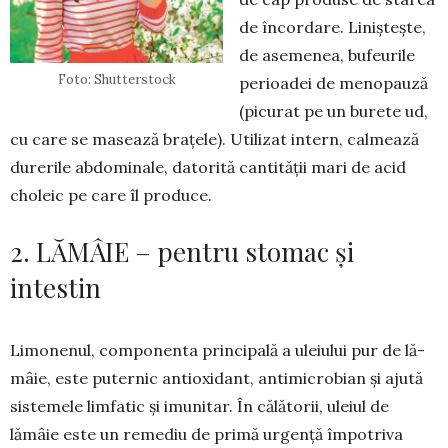
de încordare. Liniș­teș­te,
de asemenea, bufeurile
Foto: Shutterstock
peri­oa­dei de menopauză
(picurat pe un bu­rete ud,
cu care se masează brațele). Uti­lizat intern, cal­mea­ză
durerile ab­dominale, datorită cantității mari de acid
choleic pe care îl produce.
2. LĂMÂIE – pentru stomac și
intestin
Limonenul, componenta prin­­cipală a uleiului pur de lă­
mâie, este puternic an­tioxi­dant, anti­mi­cro­bian și ajută
sis­temele lim­­fatic și imu­nitar. În că­lă­torii, uleiul de
lămâie este un remediu de pri­mă ur­gență îm­po­triva