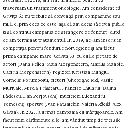
traversam un trata­ment onco­logic. Am considerat că
Grivița 53 nu tre­buie să con­vingă prin compasiune sau
milă, ci prin ceea ce este, așa că am decis să revin pu­blic
și să con­ti­nui campania de strângere de fonduri, după
ce am terminat trata­mentul. În 2019, ne-am în­scris în
com­pe­tiția pentru fondurile norvegiene și am fă­cut
prima campanie mare, Grivița 53, cu ouăle pictate de
actori (Oana Pellea, Maia Morgenstern, Marius Ma­­nole,
Cabiria Morgenstern), regizori (Cristian Mun­giu,
Corneliu Porumboiu), pictori (Gheorghe Fikl, Va­sile
Murivale, Mirela Trăi­sta­ru, Francisc Chiuariu, Dali­na
Bădescu, Dan Per­jov­schi), muzicieni (Alexan­dru
Tomescu), sportivi (Ivan Patzaichin, Valeria Ră­ci­lă, Alex
Găvan). În 2021, a urmat campania cu mărți­șoa­­re­le. Am
făcut mini cărămiduțe și le-am vândut timp de trei zile,
împreună cu colegii actori, la târgul de mărțișor de la