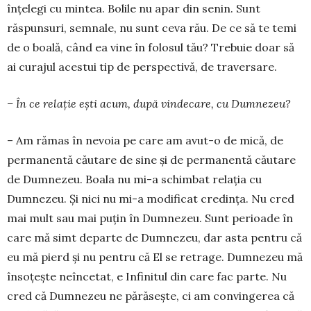
înțelegi cu mintea. Bolile nu apar din senin. Sunt
răspunsuri, semnale, nu sunt ceva rău. De ce să te temi
de o boală, când ea vine în folosul tău? Trebuie doar să
ai curajul acestui tip de perspectivă, de traversare.
– În ce relație ești acum, după vindecare, cu Dumnezeu?
– Am rămas în nevoia pe care am avut-o de mică, de
permanentă căutare de sine și de permanentă cău­ta­re
de Dumnezeu. Boala nu mi-a schimbat relația cu
Dumnezeu. Și nici nu mi-a modificat credința. Nu cred
mai mult sau mai puțin în Dumnezeu. Sunt perioade în
care mă simt departe de Dumnezeu, dar asta pentru că
eu mă pierd și nu pentru că El se retrage. Dumnezeu mă
însoțește neîncetat, e Infinitul din care fac parte. Nu
cred că Dumnezeu ne părăsește, ci am convingerea că