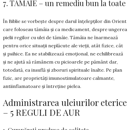
7. TĂMÂIE – un remediu bun la toate
În Biblie se vorbește des­pre darul înțelep­ților din Ori­ent
care foloseau tămâia și ca medi­cament, despre ungerea
pielii regilor cu ulei de tămâie. Tămâia ne înar­mează
pen­tru orice situații ne­plăcute ale vieții, atât fizice, cât
și psi­hice. Ea ne sta­bili­zează emo­țional, ne echili­brează
și ne ajută să rămâ­nem cu picioarele pe pământ dar,
tot­odată, ea insuf­lă și zboruri spi­rituale înalte. Pe plan
fizic, are proprietăți imunostimulatoare cal­mante,
antiin­flamatoare și între­ține pielea.
Administrarea uleiurilor eterice
– 5 REGULI DE AUR
1. Cumpărați produse de calitate