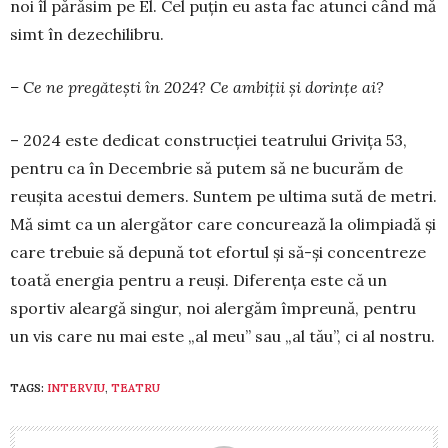
noi îl părăsim pe El. Cel puțin eu asta fac atunci când mă
simt în dezechilibru.
– Ce ne pregătești în 2024? Ce ambiții și dorin­țe ai?
– 2024 este dedicat construcției teatrului Grivița 53,
pentru ca în Decembrie să putem să ne bucurăm de
reușita acestui demers. Suntem pe ultima sută de metri.
Mă simt ca un alergător care concurează la olimpiadă și
care trebuie să depună tot efortul și să-și concentreze
toată energia pentru a reuși. Diferența este că un
sportiv aleargă singur, noi alergăm împreună, pentru
un vis care nu mai este „al meu” sau „al tău”, ci al nostru.
TAGS:
INTERVIU
,
TEATRU