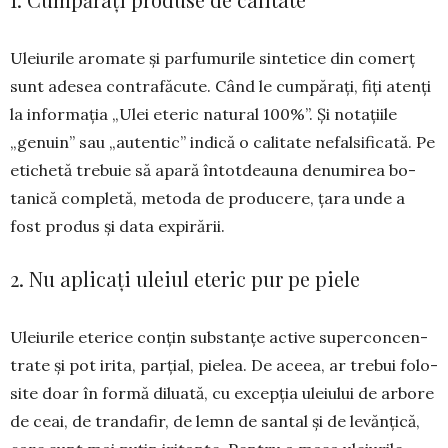
Uleiurile aromate și parfumurile sintetice din comerț
sunt adesea contrafăcute. Când le cum­părați, fiți atenți
la informația „Ulei eteric natural 100%”. Și no­tațiile
„genuin” sau „autentic” indi­că o ca­litate nefalsificată. Pe
etichetă tre­buie să apară întotdeauna denu­mirea bo­
tanică completă, metoda de produ­ce­re, țara unde a
fost produs și data expirării.
2. Nu aplicați uleiul eteric pur pe piele
Uleiurile eterice con­țin substanțe ac­ti­ve supercon­cen­­
trate și pot irita, par­țial, pielea. De aceea, ar trebui folo­
site doar în formă di­luată, cu excepția ule­iului de arbore
de ceai, de tran­dafir, de lemn de santal și de levăn­țică,