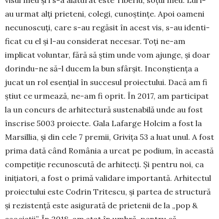
au ur­mat alți prieteni, colegi, cunoș­tințe. Apoi oa­meni
ne­cu­noscuți, care s-au re­gă­sit în acest vis, s-au identi­
fi­cat cu el și l-au con­si­derat nece­sar. Toți ne-am
implicat vo­lun­tar, fără să știm un­de vom ajunge, și doar
do­rindu-ne să-l du­cem la bun sfârșit. Incon­ști­ența a
jucat un rol esen­țial în succesul proiec­tului. Da­că am fi
știut ce ur­mea­ză, ne-am fi oprit. În 2017, am par­ti­cipat
la un concurs de arhitec­tură sustenabilă unde au fost
înscrise 5003 proiecte. Gala La­farge Holcim a fost la
Marsillia, și din cele 7 premii, Grivița 53 a luat unul. A fost
prima dată când Ro­mânia a urcat pe podium, în această
competiție recunoscută de arhitecți. Și pentru noi, ca
inițiatori, a fost o primă validare importantă. Arhitectul
proiectului este Codrin Tritescu, și partea de structură
și rezistență este asi­gu­rată de prietenii de la „pop &
asociații”. În 2018, am stat în umbră, pentru că