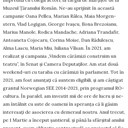
Muzeul Țăranului Român. Ne-au spri­jinit în această
cam­panie Oana Pellea, Marian Râlea, Maia Morgen­
stern, Vlad Logigan, George Ivașcu, Ilo­na Brezoianu,
Marius Manole, Rodica Mandache, Adri­a­na Tranda­fir,
Antoaneta Cojocaru, Corina Moi­se, Dan Rădules­cu,
Alma Lascu, Maria Miu, Iuliana Vîl­san. În 2021, am
realizat și campania „Vindem că­rămizi construim un
teatru”, în Senat și Camera De­pu­­taților. Am stat două
weekend-uri cu taraba cu că­ră­mizi în parlament. Tot în
2021, am fost anunțați că sun­tem eligibili, și am câștigat
grantul Norwegian SEE 2014-2021, prin pro­gramul RO-
cultura. În para­lel, am investit mii de ore de lucru și ne-
am întâlnit cu sute de oameni în speranța că îi găsim
interesați de asocierea cu demersul nostru. Anul trecut,
pe 1 Martie a început șantierul, și până la sfârșitul anului
prezent, avem obligația contractuală ca proiectul să fie