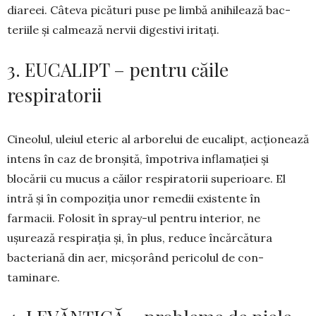
diareei. Câte­va picături puse pe lim­bă anihilează bac­­
teriile și cal­mea­ză nervii di­­ges­tivi iri­tați.
3. EUCALIPT – pentru căile
respiratorii
Cineolul, uleiul eteric al ar­bo­relui de eucalipt, acțio­nează
intens în caz de bronșită, îm­potriva in­flamației și
blocării cu mu­cus a căilor respira­torii superioare. El
intră și în compoziția unor remedii existente în
farmacii. Folosit în spray-ul pentru interior, ne
ușurează respirația și, în plus, reduce încărcătura
bacteriană din aer, micșorând pericolul de con­
taminare.