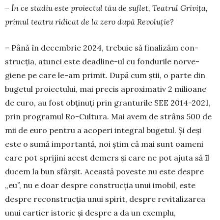
– În ce stadiu este proiectul tău de suflet, Tea­trul Gri­vița,
primul teatru ridicat de la zero după Revoluție?
– Până în decembrie 2024, trebuie să finalizăm con­
strucția, atunci este deadline-ul cu fondurile nor­ve­
giene pe care le-am primit. După cum știi, o parte din
bugetul proiectului, mai precis aproximativ 2 mi­lioane
de euro, au fost obținuți prin granturile SEE 2014-2021,
prin programul Ro-Cultura. Mai avem de strâns 500 de
mii de euro pentru a acoperi integral bugetul. Și deși
este o sumă importantă, noi știm că mai sunt oameni
care pot sprijini acest demers și care ne pot ajuta să îl
ducem la bun sfârșit. Această poveste nu este despre
„eu”, nu e doar despre construcția unui imobil, este
despre reconstrucția unui spirit, despre revitalizarea
unui cartier istoric și despre a da un exem­plu,