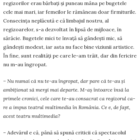
regizorilor erau băr­bați și puneau mâna pe bugetele
cele mai mari, iar femeilor le rămâneau doar firmiturile.
Consecin­ța neplăcută e că limbajul nostru, al
regizoarelor, s-a dezvoltat în lipsă de mijloace, în
sărăcie. Bugetele mici te învață să gândești mic, să
gândești modest, iar asta nu face bine viziunii artistice.
În fine, sunt realități pe care le-am trăit, dar din fericire
nu m-au îngropat.
– Nu numai că nu te-au îngropat, dar pare că te-au și
ambiționat să mergi mai de­parte. M-aș întoarce însă la
primele cronici, cele care te-au con­sacrat ca regizorul ca­
re a impus teatrul multi­media în România. Ce e, de fapt,
acest teatru multimedia?
– Adevărul e că, până să spună criticii că specta­colul