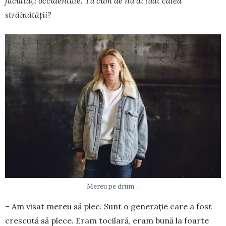
facultăți occidentale. Tu cum de nu ai luat calea
străinătății?
Mereu pe drum…
– Am visat mereu să plec. Sunt o generație care a fost
crescută să plece. Eram tocilară, eram bună la foarte