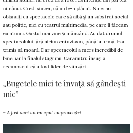
umilită atunci, nu cred că a fost rea intenție din partea
ni­mă­nui. Cred, sincer, că nu le-a plăcut. Nu erau
obișnuiți cu spectacole care să aibă și un substrat social
sau politic, nici cu teatrul multime­dia, pe care îl făceam
eu atunci. Gustul mai vine și mâncând. Au dat dru­mul
spectacolului fără niciun entuziasm, până la urmă, l-au
trimis să moară. Dar spectacolul a mers incredibil de
bine, iar la finalul stagiunii, Caramitru însuși a
recunoscut că a fost lider de vânzări.
„Bugetele mici te învață să gândești
mic”
– A fost deci un început cu provocări…