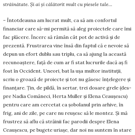
străinătate. Și ai și călătorit mult cu piesele tale…
– Întotdeauna am lucrat mult, ca să am confortul
financiar care să-mi permită să aleg proiectele care îmi
fac plăcere. Încerc să rămân cât pot de ac­tivă și de
prezentă. Frustrarea vine însă din faptul că e nevoie să
depun un efort dublu sau triplu, ca să ajung la această
recunoaștere, față de cum ar fi stat lucrurile dacă aș fi
fost în Occi­dent. Uneori, bat la ușa multor institu­ții,
scriu o groază de proiecte și tot nu găsesc înțelegere și
finanțare. Țin, de pildă, în sertar, trei dosare grele (des­
pre Nadia Comăneci, Herta Muller și Elena Ceaușescu)
pentru care am cer­ce­tat ca șobolanul prin arhive, în
frig, ani de zile, pe care nu reușesc să le montez. Și mă
frustrez să aflu că stră­i­nii fac parodii despre Elena
Ceaușes­cu, pe bugete uriașe, dar noi nu sun­tem în stare