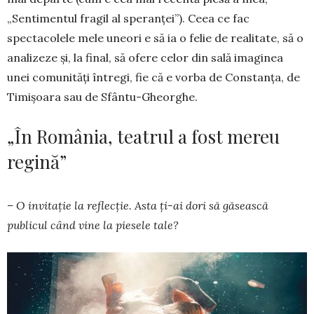
„Senti­mentul fragil al speran­ței”). Ceea ce fac
spectacolele mele uneori e să ia o fe­lie de realitate, să o
analizeze și, la final, să ofere celor din sală imaginea
unei comunități întregi, fie că e vorba de Constanța, de
Timi­șoara sau de Sfântu-Gheorghe.
„În România, teatrul a fost mereu
regină”
– O invitație la reflecție. Asta ți-ai dori să găsească
publicul când vine la piesele tale?