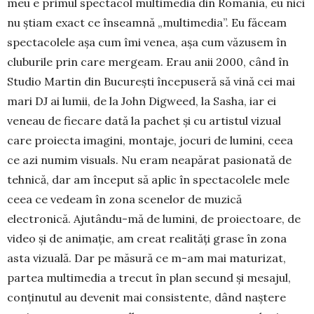
meu e primul spectacol multimedia din Ro­mâ­nia, eu nici
nu știam exact ce înseamnă „multi­me­dia”. Eu făceam
spectacolele așa cum îmi venea, așa cum văzusem în
cluburile prin care mergeam. Erau anii 2000, când în
Studio Martin din București înce­puseră să vină cei mai
mari DJ ai lumii, de la John Digweed, la Sasha, iar ei
veneau de fiecare dată la pachet și cu artistul vizual
care proiecta imagini, montaje, jocuri de lumini, ceea
ce azi numim visuals. Nu eram neapărat pasionată de
tehni­că, dar am început să aplic în spec­tacolele mele
ceea ce vedeam în zona scenelor de muzică
electronică. Aju­tându-mă de lumini, de proiec­toa­re, de
video și de ani­mație, am creat realități grase în zona
asta vizuală. Dar pe măsură ce m-am mai maturi­zat,
partea multi­me­dia a trecut în plan secund și mesajul,
conținutul au devenit mai consistente, dând naștere