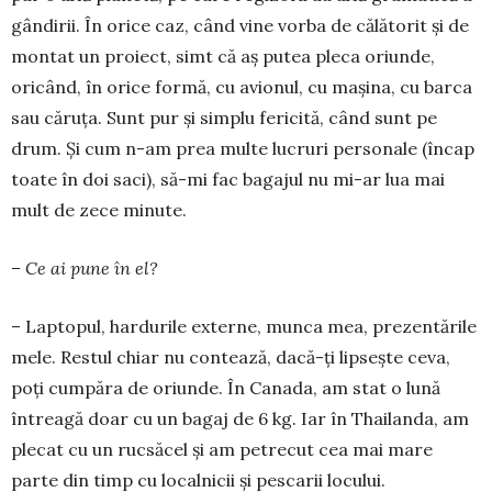
gândirii. În orice caz, când vine vorba de călătorit și de
montat un proiect, simt că aș putea pleca oriunde,
oricând, în orice formă, cu avionul, cu mașina, cu barca
sau căruța. Sunt pur și simplu fericită, când sunt pe
drum. Și cum n-am prea multe lucruri personale (încap
toate în doi saci), să-mi fac bagajul nu mi-ar lua mai
mult de zece minute.
– Ce ai pune în el?
– Laptopul, hardurile externe, munca mea, pre­zen­tările
mele. Restul chiar nu contează, dacă-ți lipsește ceva,
poți cumpăra de oriunde. În Canada, am stat o lună
întreagă doar cu un bagaj de 6 kg. Iar în Thailanda, am
plecat cu un rucsăcel și am pe­trecut cea mai mare
parte din timp cu localnicii și pescarii locului.