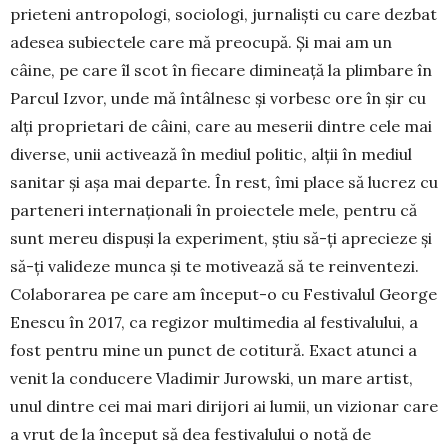
prieteni antropologi, sociologi, jurnaliști cu care dezbat
adesea subiectele care mă preocupă. Și mai am un
câine, pe care îl scot în fiecare dimineață la plimbare în
Parcul Izvor, unde mă întâlnesc și vorbesc ore în șir cu
alți proprietari de câini, care au meserii dintre cele mai
diverse, unii activează în mediul politic, alții în mediul
sanitar și așa mai departe. În rest, îmi place să lucrez cu
parteneri in­ter­naționali în proiectele mele, pentru că
sunt mereu dis­puși la experiment, știu să-ți aprecieze și
să-ți va­lideze munca și te motivează să te reinventezi.
Cola­borarea pe care am început-o cu Festivalul George
Enes­cu în 2017, ca regizor multimedia al festiva­lu­lui, a
fost pentru mine un punct de cotitură. Exact atunci a
venit la conducere Vladimir Jurowski, un ma­re artist,
unul dintre cei mai mari dirijori ai lumii, un vizionar care
a vrut de la început să dea festiva­lu­lui o notă de