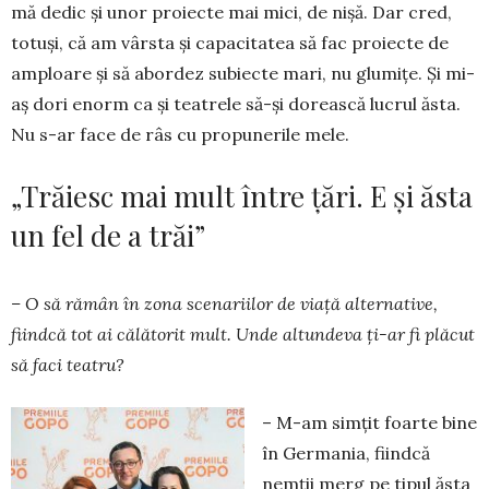
mă dedic și unor proiecte mai mici, de nișă. Dar cred,
totuși, că am vârsta și capacitatea să fac proiecte de
am­ploa­re și să abordez subiecte mari, nu glumițe. Și mi-
aș dori enorm ca și teatrele să-și dorească lucrul ăsta.
Nu s-ar face de râs cu propunerile mele.
„Trăiesc mai mult între țări. E și ăsta
un fel de a trăi”
– O să rămân în zona scenariilor de viață alter­native,
fiindcă tot ai călătorit mult. Unde altun­deva ți-ar fi plăcut
să faci teatru?
– M-am simțit foarte bine
în Germania, fiindcă
nem­ții merg pe tipul ăsta