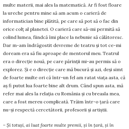
multe materii, mai ales la matematică. Ar fi fost floare
la ureche pentru mine să am acum o carieră de
informatician bine plătită, pe care să pot să o fac din
orice colț al planetei. O carieră care să-mi permită să
colind lumea, fiind­că îmi place la nebunie să călătoresc.
Dar m-am în­dră­­gostit devre­me de teatru și tot ce-mi
doream era să fiu aproape de men­torul meu. Teatrul
era o direcție nouă, pe care părinții mi-au permis să o
ex­plorez. Și e o direc­ție care mă bucură și azi, deși simt
de foarte multe ori că într-un fel am ratat viața asta, că
aș fi putut lua foarte bine alt drum. Când spun asta, mă
refer mai ales la relația cu România și cu breasla mea,
care a fost mereu complicată. Trăim într-o țară care
nu-și respectă cercetătorii, profesorii și artiștii.
– Și totuși, ai luat foarte multe premii, și în țară, și în