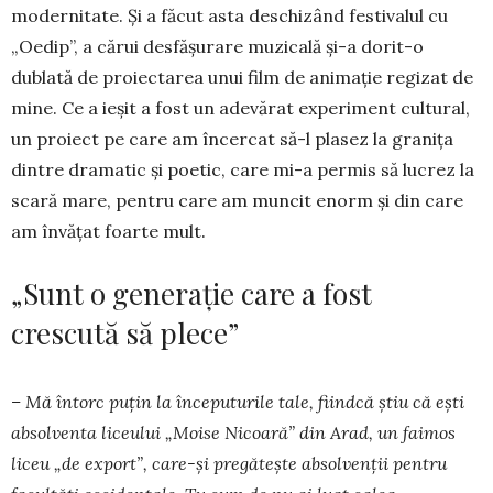
modernitate. Și a făcut asta deschi­zând festivalul cu
„Oedip”, a cărui desfășurare mu­zi­cală și-a dorit-o
dublată de proiectarea unui film de animație regizat de
mine. Ce a ieșit a fost un ade­vărat experiment cultural,
un proiect pe care am în­cercat să-l plasez la granița
dintre dramatic și poetic, care mi-a permis să lucrez la
scară mare, pentru care am muncit enorm și din care
am învățat foarte mult.
„Sunt o generație care a fost
crescută să plece”
– Mă întorc puțin la începuturile tale, fiindcă știu că ești
absolventa liceului „Moise Nicoară” din Arad, un faimos
liceu „de export”, care-și pre­gă­tește absolvenții pentru