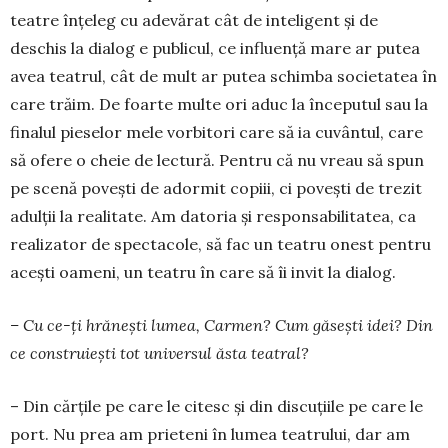
teatre înțeleg cu adevărat cât de inte­li­gent și de
deschis la dialog e publicul, ce influență mare ar putea
avea teatrul, cât de mult ar putea schimba societatea în
care trăim. De foarte multe ori aduc la începutul sau la
finalul pieselor mele vorbitori care să ia cuvântul, care
să ofere o cheie de lectură. Pentru că nu vreau să spun
pe scenă povești de adormit co­piii, ci povești de trezit
adulții la realitate. Am datoria și responsabilitatea, ca
realizator de specta­cole, să fac un teatru onest pentru
acești oameni, un teatru în care să îi invit la dialog.
– Cu ce-ți hrănești lumea, Carmen? Cum găsești idei? Din
ce construiești tot universul ăsta teatral?
– Din cărțile pe care le citesc și din discuțiile pe care le
port. Nu prea am prieteni în lumea teatrului, dar am