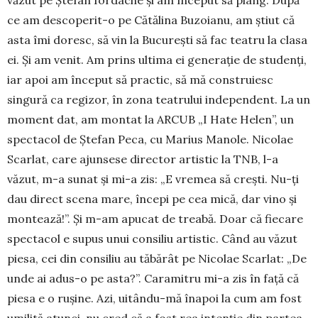
văzut pe Ștefan Iordache și am început să plâng. După
ce am des­coperit-o pe Cătălina Buzoianu, am știut că
asta îmi doresc, să vin la București să fac teatru la clasa
ei. Și am venit. Am prins ultima ei generație de stu­denți,
iar apoi am început să practic, să mă constru­iesc
singură ca regizor, în zona teatrului independent. La un
moment dat, am montat la ARCUB „I Hate Helen”, un
spectacol de Ștefan Peca, cu Marius Ma­nole. Nicolae
Scarlat, care ajun­sese director artistic la TNB, l-a
văzut, m-a sunat și mi-a zis: „E vremea să crești. Nu-ți
dau direct scena mare, începi pe cea mică, dar vino și
montează!”. Și m-am apucat de trea­­bă. Doar că fiecare
spectacol e supus unui con­siliu artistic. Când au văzut
piesa, cei din consiliu au tă­bărât pe Nicolae Scarlat: „De
unde ai adus-o pe asta?”. Caramitru mi-a zis în față că
piesa e o rușine. Azi, uitându-mă înapoi la cum am fost