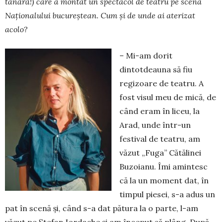
tânără!) care a montat un spectacol de teatru pe scena
Naționalului bucureștean. Cum și de unde ai aterizat
acolo?
– Mi-am dorit
dintotdeauna să fiu
regizoare de teatru. A
fost visul meu de mică, de
când eram în li­ceu, la
Arad, unde într-un
festival de teatru, am
văzut „Fuga” Cătălinei
Buzoianu. Îmi amintesc
că la un mo­ment dat, în
timpul piesei, s-a adus un
pat în sce­nă și, când s-a dat pătura la o parte, l-am