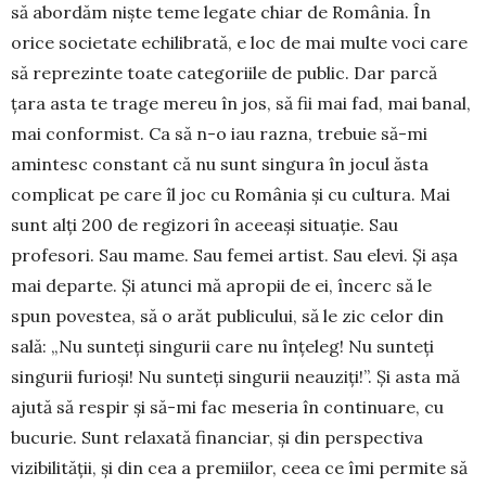
să abordăm niște teme le­gate chiar de România. În
orice so­cie­tate echilibrată, e loc de mai multe voci care
să reprezinte toate catego­rii­le de public. Dar parcă
țara asta te tra­ge mereu în jos, să fii mai fad, mai ba­nal,
mai conformist. Ca să n-o iau razna, trebuie să-mi
amintesc constant că nu sunt singura în jocul ăsta
complicat pe care îl joc cu România și cu cultura. Mai
sunt alți 200 de regizori în aceeași situație. Sau
profesori. Sau mame. Sau femei artist. Sau elevi. Și așa
mai departe. Și atunci mă apropii de ei, încerc să le
spun povestea, să o arăt publicului, să le zic celor din
sală: „Nu sunteți singu­rii care nu înțeleg! Nu sunteți
singurii furioși! Nu sunteți singurii neauziți!”. Și asta mă
ajută să respir și să-mi fac meseria în continuare, cu
bucurie. Sunt relaxată financiar, și din perspectiva
vizibili­tă­ții, și din cea a premiilor, ceea ce îmi permite să