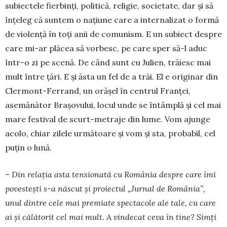
subiectele fierbinți, politică, religie, societate, dar și să
înțeleg că sun­tem o națiune care a internalizat o formă
de violență în toți anii de comunism. E un subiect despre
care mi-ar plăcea să vorbesc, pe care sper să-l aduc
într-o zi pe scenă. De când sunt cu Julien, trăiesc mai
mult între țări. E și ăsta un fel de a trăi. El e originar din
Clermont-Ferrand, un orășel în centrul Franței,
asemănător Brașovului, locul unde se întâmplă și cel mai
mare festival de scurt-metraje din lume. Vom ajunge
acolo, chiar zilele următoare și vom și sta, probabil, cel
puțin o lună.
– Din relația asta tensionată cu România despre care îmi
povestești s-a născut și proiectul „Jurnal de România”,
unul dintre cele mai premiate spectacole ale tale, cu care
ai și călătorit cel mai mult. A vindecat ceva în tine? Simți