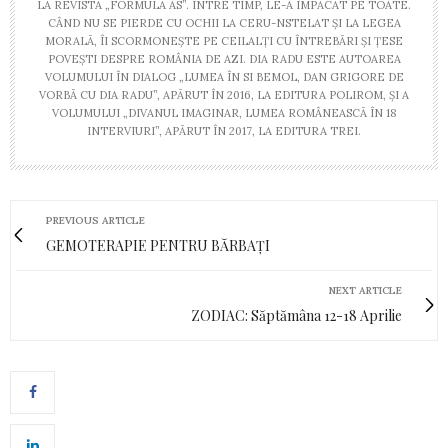
LA REVISTA „FORMULA AS”. ÎNTRE TIMP, LE-A ÎMPĂCAT PE TOATE.
CÂND NU SE PIERDE CU OCHII LA CERU-NSTELAT ȘI LA LEGEA
MORALĂ, ÎI SCORMONEȘTE PE CEILALȚI CU ÎNTREBĂRI ȘI ȚESE
POVEȘTI DESPRE ROMÂNIA DE AZI. DIA RADU ESTE AUTOAREA
VOLUMULUI ÎN DIALOG „LUMEA ÎN SI BEMOL, DAN GRIGORE DE
VORBĂ CU DIA RADU”, APĂRUT ÎN 2016, LA EDITURA POLIROM, ȘI A
VOLUMULUI „DIVANUL IMAGINAR, LUMEA ROMÂNEASCĂ ÎN 18
INTERVIURI”, APĂRUT ÎN 2017, LA EDITURA TREI.
PREVIOUS ARTICLE
GEMOTERAPIE PENTRU BĂRBAȚI
NEXT ARTICLE
ZODIAC: Săptămâna 12-18 Aprilie