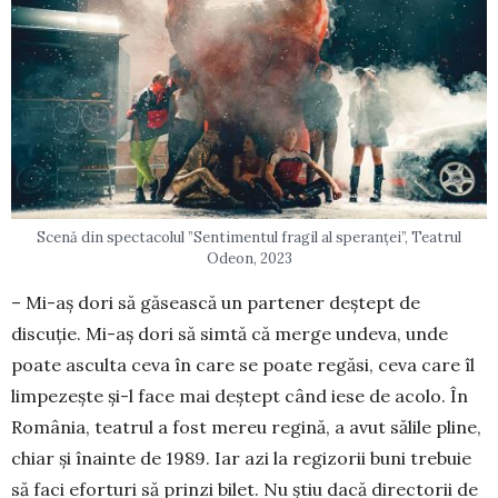
Scenă din spectacolul ”Sentimentul fragil al speranței”, Teatrul
Odeon, 2023
– Mi-aș dori să găsească un parte­ner deștept de
discuție. Mi-aș dori să sim­tă că merge undeva, unde
poate as­cul­ta ceva în care se poate regăsi, ceva care îl
limpezește și-l face mai deș­tept când iese de acolo. În
Româ­nia, teatrul a fost mereu regină, a avut sălile pline,
chiar și înainte de 1989. Iar azi la regi­zo­rii buni trebuie
să faci eforturi să prinzi bilet. Nu știu dacă directorii de