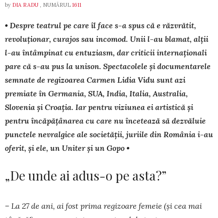
by
DIA RADU
, NUMĂRUL
1611
• Despre teatrul pe care îl face s-a spus că e răzvrătit,
revoluționar, curajos sau incomod. Unii l-au blamat, alții
l-au întâmpinat cu entu­zi­asm, dar criticii internaționali
pare că s-au pus la unison. Spec­ta­colele și documentarele
semnate de regizoarea Carmen Lidia Vidu sunt azi
premiate în Germania, SUA, India, Italia, Australia,
Slovenia și Croația. Iar pentru viziunea ei artistică și
pentru încăpățânarea cu care nu încetează să dezvăluie
punctele nevralgice ale societății, juriile din România i-au
oferit, și ele, un Uniter și un Gopo •
„De unde ai adus-o pe asta?”
– La 27 de ani, ai fost prima regizoare femeie (și cea mai