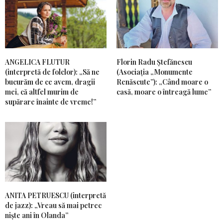
ANGELICA FLUTUR
Florin Radu Ștefănescu
(interpretă de folclor): „Să ne
(Asociația „Monumente
bucurăm de ce avem, dragii
Renăscute”): „Când moare o
mei, că altfel murim de
casă, moare o întreagă lume”
supărare înainte de vreme!”
ANITA PETRUESCU (interpretă
de jazz): „Vreau să mai petrec
niște ani în Olanda”