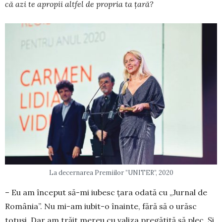
că azi te apropii altfel de propria ta țară?
La decernarea Premiilor ”UNITER”, 2020
– Eu am început să-mi iubesc țara odată cu „Jurnal de
România”. Nu mi-am iubit-o înainte, fără să o urăsc
totuși. Dar am trăit mereu cu valiza pre­gătită să plec. Și