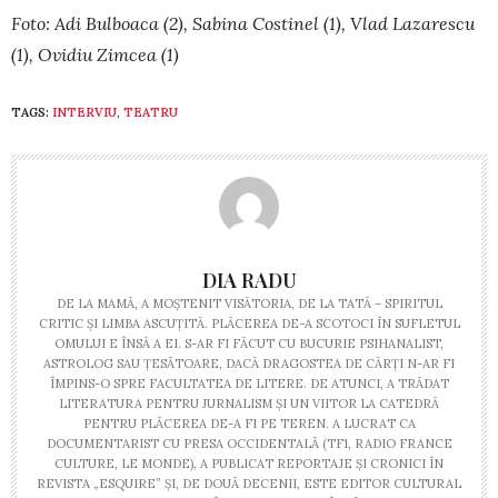
Foto: Adi Bulboaca (2), Sabina Costinel (1), Vlad Lazarescu
(1), Ovidiu Zimcea (1)
TAGS:
INTERVIU
,
TEATRU
DIA RADU
DE LA MAMĂ, A MOȘTENIT VISĂTORIA, DE LA TATĂ – SPIRITUL
CRITIC ȘI LIMBA ASCUȚITĂ. PLĂCEREA DE-A SCOTOCI ÎN SUFLETUL
OMULUI E ÎNSĂ A EI. S-AR FI FĂCUT CU BUCURIE PSIHANALIST,
ASTROLOG SAU ȚESĂTOARE, DACĂ DRAGOSTEA DE CĂRȚI N-AR FI
ÎMPINS-O SPRE FACULTATEA DE LITERE. DE ATUNCI, A TRĂDAT
LITERATURA PENTRU JURNALISM ȘI UN VIITOR LA CATEDRĂ
PENTRU PLĂCEREA DE-A FI PE TEREN. A LUCRAT CA
DOCUMENTARIST CU PRESA OCCIDENTALĂ (TF1, RADIO FRANCE
CULTURE, LE MONDE), A PUBLICAT REPORTAJE ȘI CRONICI ÎN
REVISTA „ESQUIRE” ȘI, DE DOUĂ DECENII, ESTE EDITOR CULTURAL