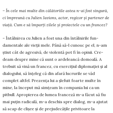
– În cele mai multe din călătoriile astea n-ai fost singură,
ci împreună cu Ju­lien Javions, actor, re­gizor și partener de
viață. Cum e să împarți zilele și proiectele cu un francez?
– Întâlnirea cu Julien a fost una din întâlnirile fun­
damentale ale vieții mele. Până să-l cunosc pe el, n-am
știut cât de agresivă, de vio­lentă pot fi în opinii. Cre­
deam despre mine că sunt o ardeleancă domoală. A
tre­buit să vină un fran­cez, cu exercițiul diploma­ției și al
dia­logului, să înțeleg că din afară lucrurile se văd
complet altfel. Prezența lui a șlefuit foarte multe în
mine, la început mă simțeam în compania lui ca un
pitbull. Apropierea de lumea franceză m-a făcut să fiu
mai puțin radicală, m-a deschis spre dialog, m-a ajutat
să scap de clișee și de preju­de­cățile privitoare la