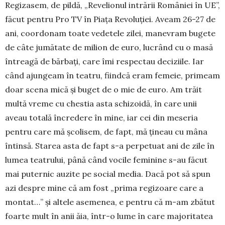
Regizasem, de pildă, „Reve­lio­nul intrării României în UE”,
făcut pentru Pro TV în Piața Revoluției. Aveam 26-27 de
ani, coor­do­nam toate vedetele zilei, manevram bugete
de câte jumătate de milion de euro, lucrând cu o masă
în­treagă de bărbați, care îmi respectau deci­ziile. Iar
când ajungeam în teatru, fiindcă eram femeie, pri­meam
doar scena mică și buget de o mie de euro. Am trăit
multă vreme cu chestia asta schizoidă, în care unii
aveau totală încredere în mine, iar cei din meseria
pentru care mă școlisem, de fapt, mă țineau cu mâna
întinsă. Starea asta de fapt s-a perpetuat ani de zile în
lumea teatrului, până când vocile fe­mi­nine s-au făcut
mai puternic auzite pe social me­dia. Dacă pot să spun
azi despre mine că am fost „prima regizoare care a
montat…” și altele aseme­nea, e pentru că m-am zbătut
foarte mult în anii ăia, în­tr-o lume în care majoritatea