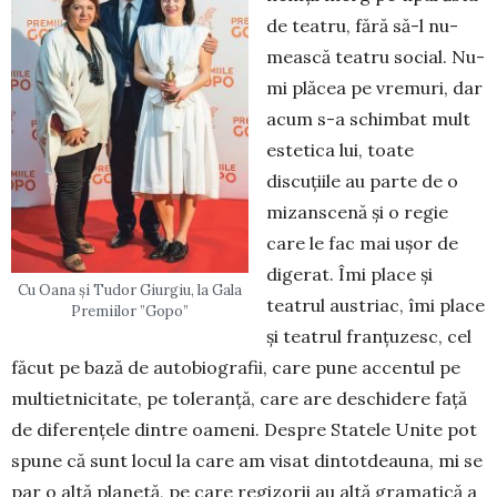
de teatru, fără să-l nu­
meas­că teatru social. Nu-
mi plăcea pe vremuri, dar
acum s-a schimbat mult
estetica lui, toate
discuțiile au parte de o
mizanscenă și o regie
care le fac mai ușor de
digerat. Îmi place și
Cu Oana și Tudor Giurgiu, la Gala
teatrul austriac, îmi place
Premiilor ”Gopo”
și teatrul franțuzesc, cel
făcut pe bază de autobiografii, care pune accentul pe
multietnicitate, pe toleranță, care are deschidere față
de diferențele dintre oameni. Despre Statele Unite pot
spune că sunt locul la care am visat dintotdeauna, mi se
par o altă planetă, pe ca­re regizorii au altă gramatică a