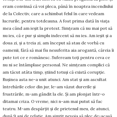
eram convinsă că voi pleca, până în noaptea incendiului
de la Colectiv, care a schimbat felul în care vedeam
lucrurile, pentru totdeauna. A fost prima dată în viața
mea când am ieșit la protest. Simțeam că nu mai pot să
nu ies, că e pur și simplu indecent să nu ies. Am ieșit și a
doua zi, și a treia zi, am început să stau de vorbă cu
oamenii, fără să mai fiu nesuferita aia arogantă, căreia îi
pute tot ce e ro­mâ­nesc. Sufeream toți pentru ceva ce
nu ni se în­tâmplase personal. Ne simțeam complici că
am tăcut atâta timp, știind totuși că există corupție.
Rușinea asta ne-a unit atunci. Am stat și am ascultat
întrebă­ri­le celor din jur, le-am văzut durerile și
frustrările, m-am gândit la ele. Și am plonjat într-o
ditamai criza. O vreme, nici n-am mai putut să fac
teatru. M-am despărțit și de prietenul meu, de atunci,
după 9 ani de relație. Am simțit nevoia să plec de-acasă,