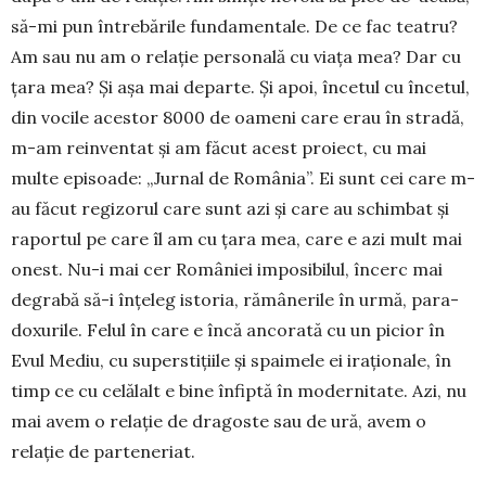
să-mi pun întrebările fundamentale. De ce fac teatru?
Am sau nu am o relație personală cu viața mea? Dar cu
țara mea? Și așa mai departe. Și apoi, încetul cu încetul,
din vocile acestor 8000 de oameni care erau în stradă,
m-am reinventat și am făcut acest proiect, cu mai
multe episoade: „Jurnal de Româ­nia”. Ei sunt cei care m-
au făcut regizorul care sunt azi și care au schimbat și
raportul pe care îl am cu ța­ra mea, care e azi mult mai
onest. Nu-i mai cer Româ­niei impo­si­bilul, încerc mai
degrabă să-i înțe­leg istoria, rămâ­nerile în urmă, pa­ra­
doxurile. Felul în care e încă anco­rată cu un picior în
Evul Me­diu, cu superstițiile și spaimele ei iraționale, în
timp ce cu celălalt e bine înfiptă în moder­ni­tate. Azi, nu
mai avem o relație de dragoste sau de ură, avem o
relație de parte­neriat.