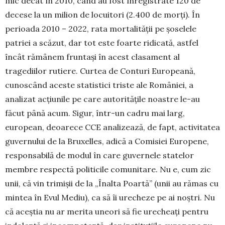
mic decât în 2010, când au fost înregistrate 120 de
decese la un milion de locuitori (2.400 de morți). În
perioada 2010 – 2022, rata mortalității pe șoselele
patriei a scăzut, dar tot este foarte ridicată, astfel
încât rămânem fruntași în acest clasament al
tragediilor rutiere. Curtea de Conturi Europeană,
cunoscând aceste statistici triste ale României, a
analizat acțiunile pe care autoritățile noastre le-au
făcut până acum. Sigur, într-un cadru mai larg,
european, deoarece CCE analizează, de fapt, activitatea
guvernului de la Bruxelles, adică a Comisiei Europene,
responsabilă de modul în care guvernele statelor
membre respectă politicile comunitare. Nu e, cum zic
unii, că vin trimișii de la „Înalta Poartă” (unii au rămas cu
mintea în Evul Mediu), ca să îi urecheze pe ai noștri. Nu
că aceștia nu ar merita uneori să fie urecheați pentru