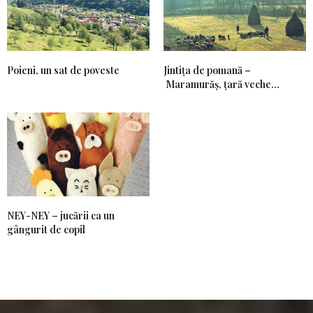
Poieni, un sat de poveste
Jintiţa de pomană –
Maramurăş, ţară veche…
NEY-NEY – jucării ca un
gângurit de copil