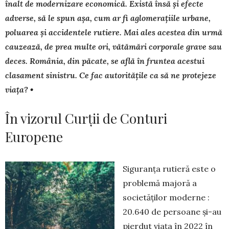
înalt de modernizare economică. Există însă și efecte
adverse, să le spun așa, cum ar fi aglomerațiile urbane,
poluarea și accidentele rutiere. Mai ales acestea din urmă
cauzează, de prea multe ori, vătămări corporale grave sau
deces. România, din păcate, se află în fruntea acestui
clasament sinistru. Ce fac autoritățile ca să ne protejeze
viața? •
În vizorul Curții de Conturi
Europene
Siguranța rutieră este o
problemă majoră a
societăților moderne :
20.640 de persoane și-au
pierdut viața în 2022 în