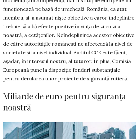
indolență și incompetență, dar instituțiile europene nu
funcționează pe bază de urecheală! România, ca stat
membru, și-a asumat niște obiective a căror îndeplinire
trebuie să aibă efecte pozitive în viața de zi cu zi a
noastră, a cetățenilor. Neîndeplinirea acestor obiective
de către autoritățile românești ne afectează la nivel de
societate și la nivel individual. Auditul CCE este făcut,
așadar, în interesul nostru, al tuturor. În plus, Comisia
Europeană pune la dispoziție fonduri substanțiale
pentru derularea unor proiecte de siguranță rutieră.
Miliarde de euro pentru siguranța
noastră