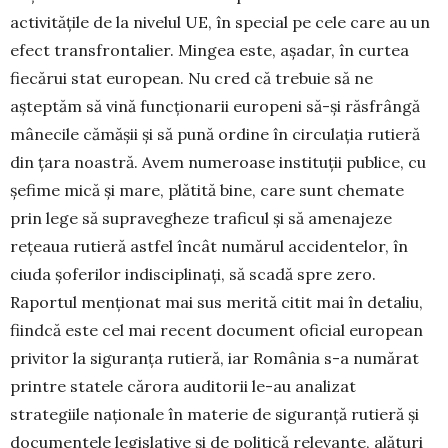
activitățile de la nivelul UE, în special pe cele care au un
efect transfrontalier. Mingea este, așadar, în curtea
fiecărui stat european. Nu cred că trebuie să ne
așteptăm să vină funcționarii europeni să-și răsfrângă
mânecile cămășii și să pună ordine în circulația rutieră
din țara noastră. Avem numeroase instituții publice, cu
șefime mică și mare, plătită bine, care sunt chemate
prin lege să supravegheze traficul și să amenajeze
rețeaua rutieră astfel încât numărul accidentelor, în
ciuda șoferilor indisciplinați, să scadă spre zero.
Raportul menționat mai sus merită citit mai în detaliu,
fiindcă este cel mai recent document oficial european
privitor la siguranța rutieră, iar România s-a numărat
printre statele cărora auditorii le-au analizat
strategiile naționale în materie de siguranță rutieră și
documentele legis­lative și de politică relevante, alături