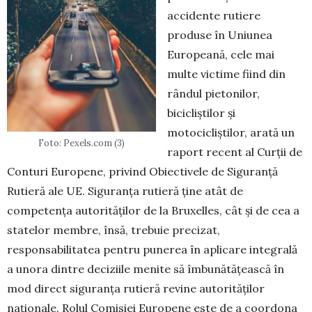
accidente rutiere
produse în Uniunea
Europeană, cele mai
multe victime fiind din
rândul pietonilor,
bicicliștilor și
motocicliștilor, arată un
Foto: Pexels.com (3)
raport recent al Curții de
Conturi Europene, privind Obiectivele de Siguranță
Rutieră ale UE. Siguranța rutieră ține atât de
competența autorităților de la Bruxelles, cât și de cea a
statelor membre, însă, trebuie precizat,
responsabilitatea pentru punerea în aplicare integrală
a unora dintre deciziile menite să îmbunătățească în
mod direct siguranța rutieră revine autorităților
naționale. Rolul Comisiei Europene este de a coordona