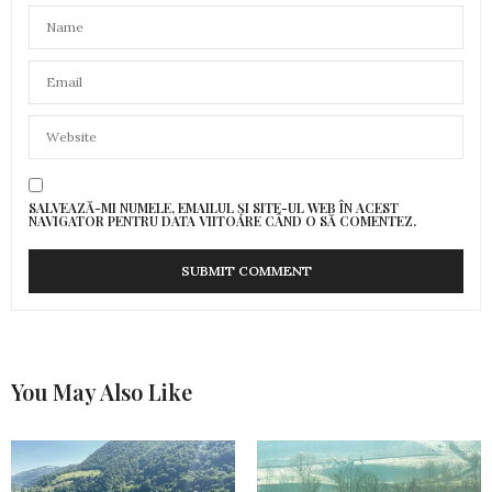
SALVEAZĂ-MI NUMELE, EMAILUL ȘI SITE-UL WEB ÎN ACEST
NAVIGATOR PENTRU DATA VIITOARE CÂND O SĂ COMENTEZ.
You May Also Like