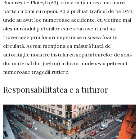
București – Ploiești (A3), construită în cea mai mare
parte cu bani europeni. A3 a preluat traficul de pe DN1,
unde au avut loc numeroase accidente, cu victime mai
ales în rândul pietonilor care s-au aventurat să
traverseze prin locuri nepermise o șosea foarte
circulată. Aș mai menționa ca măsură luată de
autoritățile noastre instalarea separatoarelor de sens
din material dur (beton) în locuri unde s-au petrecut
numeroase tragedii rutiere.
Responsabilitatea e a tuturor