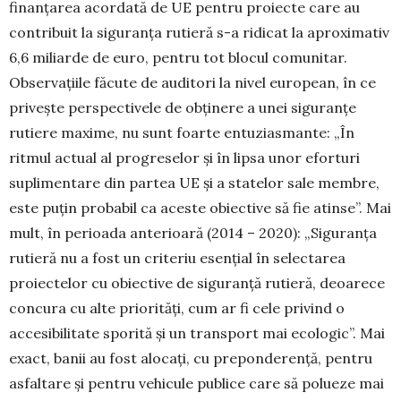
finanțarea acordată de UE pentru proiecte care au
contribuit la siguranța rutieră s-a ridicat la aproximativ
6,6 miliarde de euro, pentru tot blocul comunitar.
Observațiile făcute de auditori la nivel european, în ce
privește perspectivele de obținere a unei siguranțe
rutiere maxime, nu sunt foarte entuziasmante: „În
ritmul actual al progreselor și în lipsa unor eforturi
suplimentare din partea UE și a statelor sale membre,
este puțin probabil ca aceste obiective să fie atinse”. Mai
mult, în perioada anterioară (2014 – 2020): „Siguranța
rutieră nu a fost un criteriu esențial în selectarea
proiectelor cu obiective de siguranță rutieră, deoarece
concura cu alte priorități, cum ar fi cele privind o
accesibilitate sporită și un transport mai ecologic”. Mai
exact, banii au fost alocați, cu preponderență, pentru
asfaltare și pentru vehicule publice care să polueze mai