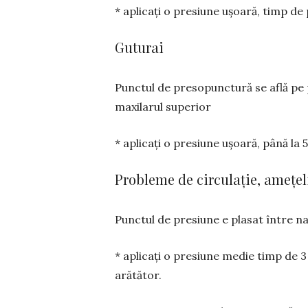
* aplicați o presiune ușoară, timp de 
Guturai
Punctul de presopunctură se află pe p
maxilarul superior
* aplicați o presiune ușoară, până la 
Probleme de circulație, amețel
Punctul de presiune e plasat între n
* aplicați o presiune medie timp de 3 
arătător.