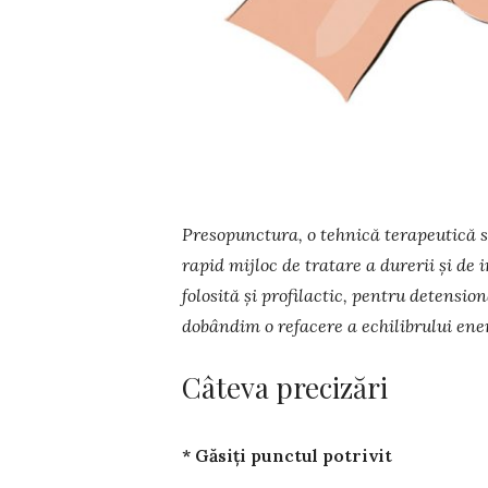
Presopunctura, o tehnică terapeutică st
rapid mijloc de tra­ta­re a durerii și de
folosită și profilactic, pentru de­tensio
dobândim o refacere a echilibrului ener­­
Câteva precizări
* Găsiți punctul potrivit