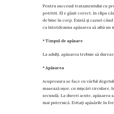
Pentru succesul tratamentului cu pr
potrivit. El e găsit corect, în clipa c
de bine în corp. Există și cazuri cân
ca întot­dea­una apăsarea să aibă un m
* Timpul de apăsare
La adulți, apăsarea trebuie să dureze
* Apăsarea
Acupresura se face cu vârful degetulu
masează ușor, cu mișcări circulare, î
secundă. La dureri acute, apăsarea să
mai puternică. Evitați apăsările în for