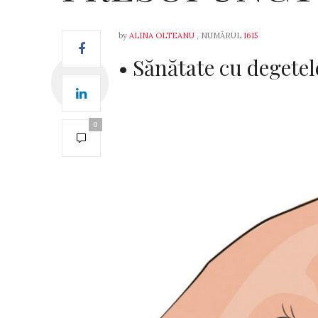
by
ALINA OLTEANU
, NUMĂRUL
1615
• Sănătate cu degetel
0