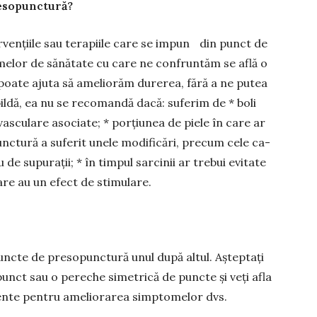
resopunctură?
vențiile sau terapiile care se im­pun din punct de
elor de să­nă­tate cu care ne con­fruntăm se află o
poate ajuta să ameliorăm ­du­re­rea, fără a ne putea
pildă, ea nu se recomandă dacă: suferim de * boli
vasculare asociate; * por­țiu­nea de piele în care ar
unctură a suferit unele modi­ficări, precum cele ca­
 de supu­rații; * în timpul sarcinii ar trebui evi­tate
e au un efect de stimulare.
puncte de pre­sopunctură unul după altul. Așteptați
nct sau o pereche si­me­trică de puncte și veți afla
ciente pentru ameliorarea simptomelor dvs.