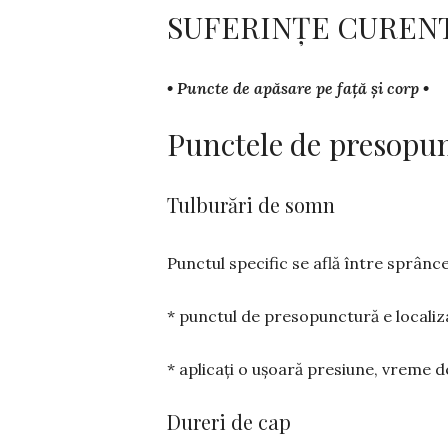
SUFERINȚE CUREN
• Puncte de apăsare pe față și corp •
Punctele de presopun
Tulburări de somn
Punctul specific se află între sprân­ce
* punctul de presopunctură e localiz
* aplicați o ușoară presiune, vreme de
Dureri de cap