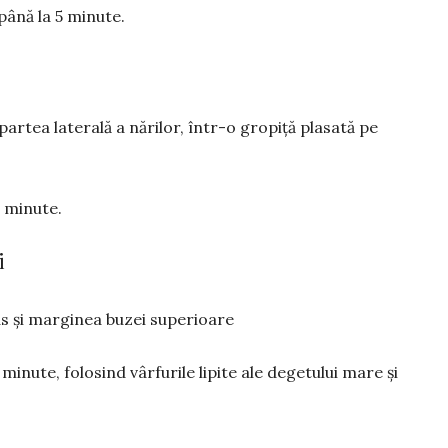
până la 5 minute.
artea laterală a nărilor, într-o gropiță plasată pe
5 minute.
i
as și marginea buzei superioare
minute, folosind vârfurile lipite ale degetului mare și