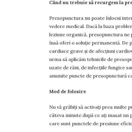
Când nu trebuie să recurgem la p
Presopunctura nu poate înlocui inter
vedere me­dical. Dacă la baza problem
leziune organică, pre­sopunc­tura ne 
însă oferi o so­luție permanentă. De 
cardiace gra­ve și de afec­țiuni cardio
urma să aplicăm teh­nicile de pre­so­p
uzate de răni, de infecțiile fungice sau
anumite puncte de presopunctură car
Mod de folosire
Nu vă grăbiți să activați prea multe 
câteva mi­nute după ce ați masat un pu
care sunt punctele de pre­siune efi