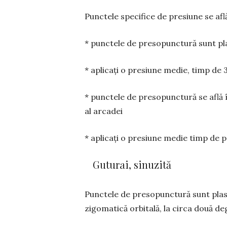
Punctele specifice de presiune se a
* punctele de presopunctură sunt pl
* aplicați o presiune medie, timp de 
* punctele de presopunctură se află 
al arcadei
* aplicați o presiune medie timp de p
Guturai, sinuzită
Punctele de presopunctură sunt pla­s
zigomatică orbitală, la circa do­uă de