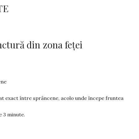
TE
ctură din zona feței
­ne
at exact între sprâncene, acolo unde începe fruntea
 3 mi­nute.