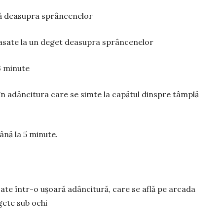
flă deasupra sprâncenelor
asate la un deget deasupra sprâncenelor
3 mi­nute
în adâncitura care se simte la capătul dinspre tâmplă
ână la 5 minute.
ate într-o ușoară adâncitură, care se află pe arcada
gete sub ochi