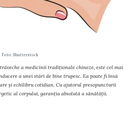
Foto: Shutterstock
ră­veche a medicinii tradiționale chi­neze, este cel mai
 inducere a unei stări de bine tru­pesc. Ea poate fi însă
nare și echilibru cotidian. Cu ajutorul pre­sopuncturii
getic al corpului, garanția ab­solută a sănă­tă­ții.