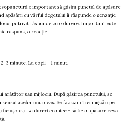
esopunctură e important să găsim punctul de apăsare
ând apăsării cu vârful degetului îi răspunde o senzație
d locul potrivit răspunde cu o durere. Important este
ic răs­puns, o reacție.
 2-3 minute. La copii – 1 minut.
i arătător sau mijlociu. După găsirea punctului, se
n sensul acelor unui ceas. Se fac cam trei mișcări pe
 fie ușoară. La dureri cronice – să fie o apă­sare ceva
ță.