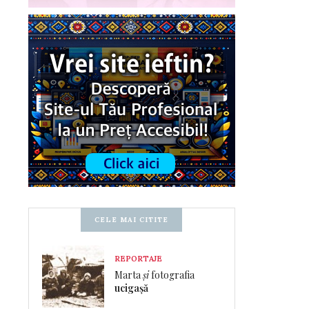
CELE MAI CITITE
REPORTAJE
Marta
și
fotografia
ucigașă