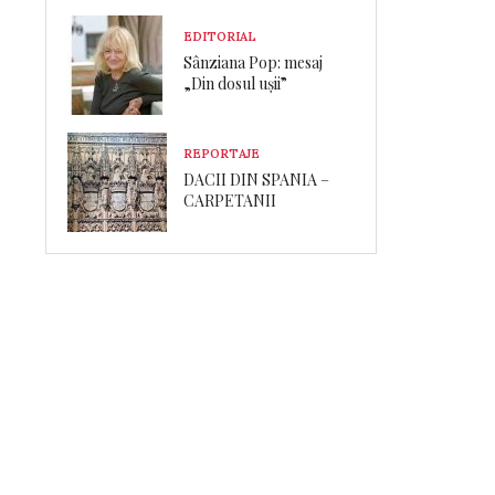
EDITORIAL
Sânziana Pop: mesaj
„Din dosul ușii”
REPORTAJE
DACII DIN SPANIA –
CARPETANII