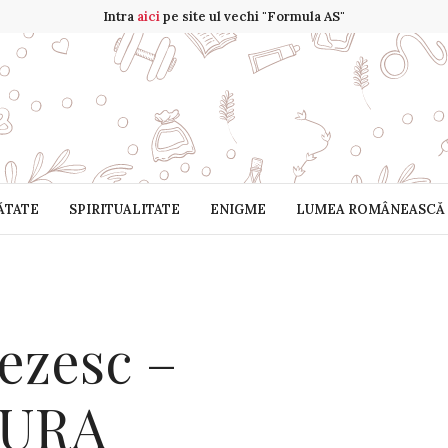
Intra
aici
pe site ul vechi "Formula AS"
ĂTATE
SPIRITUALITATE
ENIGME
LUMEA ROMÂNEASCĂ
ezesc –
URA