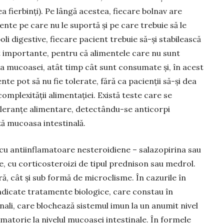
a fierbinţi). Pe lângă acestea, fiecare bolnav are
ente pe care nu le suportă şi pe care trebuie să le
 boli digestive, fiecare pacient trebuie să-şi stabilească
nt importante, pentru că alimentele care nu sunt
 a mucoasei, atât timp cât sunt consumate şi, în acest
e pot să nu fie tolerate, fără ca pacienţii să-şi dea
mplexităţii alimentaţiei. Există teste care se
oleranțe alimentare, detectându-se anticorpi
ă mucoasa intestinală.
u antiinflamatoare nesteroidiene – salazopirina sau
e, cu corticosteroizi de tipul prednison sau medrol.
, cât și sub formă de microclisme. În cazurile în
indicate tratamente biologice, care constau în
li, care blochează sistemul imun la un anumit nivel
flamatorie la nivelul mucoasei intestinale. În formele