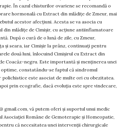
apie. În cazul chisturilor ovariene se recomandă o
ibrare hormonală cu Extract din mlădițe de Zmeur, mai
debutul acestor afecțiuni. Acesta se va asocia cu
l din mlădițe de Cimișir, cu acțiune antiinflamatoare
tă. După o cură de o lună de zile, cu Zmeur,
a și seara, iar Cimișir la prânz, continuați pentru
ele două luni, înlocuind Cimișirul cu Extract din
de Coacăz-negru. Este importantă și menținerea unei
i optime, constatându-se faptul că sindromul
 polichistice este asociat de multe ori cu obezitatea.
 apoi prin ecografie, dacă evoluția este spre vindecare,
@ gmail.com, vă putem oferi și suportul unui medic
rul Asociației Române de Gemoterapie și Homeopatie,
entru că necesitatea unei intervenții chirurgicale