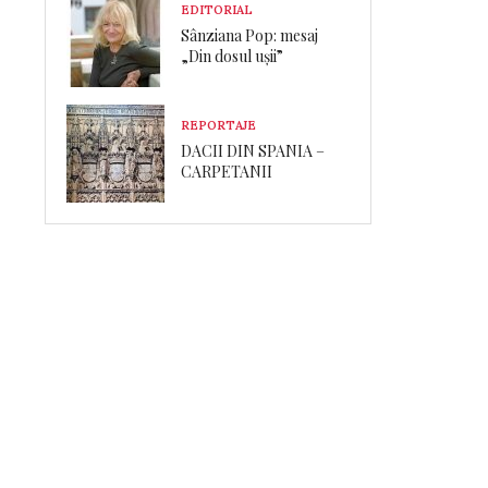
EDITORIAL
Sânziana Pop: mesaj
„Din dosul ușii”
REPORTAJE
DACII DIN SPANIA –
CARPETANII