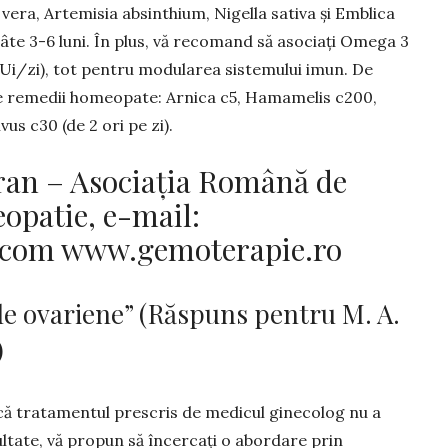
era, Artemisia absinthium, Nigella sativa și Emblica
 câte 3-6 luni. În plus, vă recomand să asociați Omega 3
Ui/zi), tot pentru modularea sistemului imun. De
e remedii homeopate: Arnica c5, Hamamelis c200,
s c30 (de 2 ori pe zi).
an – Asociația Română de
opatie, e-mail:
.com
www.gemoterapie.ro
le ovariene” (Răspuns pentru M. A.
)
că tratamentul prescris de medicul ginecolog nu a
ltate, vă propun să încercați o abordare prin