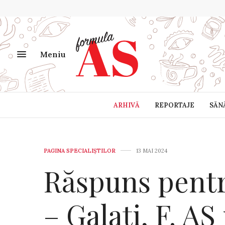
Meniu
ARHIVĂ
REPORTAJE
SĂN
PAGINA SPECIALIȘTILOR
13 MAI 2024
Răspuns pen
– Galați, F. A