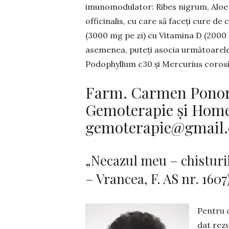
imunomodulator: Ribes nigrum, Aloe v
officinalis, cu care să faceți cure de
(3000 mg pe zi) cu Vitamina D (2000 
asemenea, puteți asocia următoarel
Podophyllum c30 și Mercurius corosivu
Farm. Carmen Ponor
Gemoterapie și Home
gemoterapie@gmail
„Necazul meu – chisturi
– Vrancea, F. AS nr. 1607
Pentru 
dat rezu