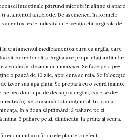
ucoasei intestinale pătrund microbi în sânge și apare
ă tratamentul antibiotic. De asemenea, în formele
amentos, este indicată intervenția chirurgicală de
ți la tratamentul medicamentos cura cu argilă, care
na­ vii cu rectocolită. Argila are proprietăţi antiinfla­
are a vindecării leziunilor mucoasei. Se face pe o pe­
ține o pauză de 10 zile, apoi cura se reia. Se foloseşte
 de izvor sau apă plată. Se prepară cu o seară înainte
, se bea doar apa de deasupra argilei, care se de­
 amestecă şi se consumă tot conţinu­tul. În prima
mineaţa, în a doua săptămână, 2 pahare pe zi,
tă­ mână, 3 pahare pe zi, dimineaţa, la prânz şi seara.
 vă recomand următoarele plante cu efect