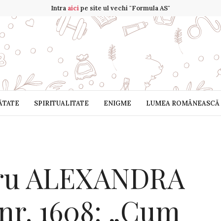
Intra
aici
pe site ul vechi "Formula AS"
ĂTATE
SPIRITUALITATE
ENIGME
LUMEA ROMÂNEASCĂ
tru ALEXANDRA
S nr. 1608: „Cum