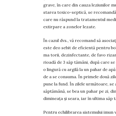
grave, în care din cauza leziunilor m
starea toxico-sep­tică, se recomand
care nu răspund la tratamentul medic
extirpare a zonelor lezate.
În cazul dvs., vă recomand să asocia
este deo­ sebit de eficientă pentru bol
ma­ torii, dezinfectante, de favo­ riz
rioadă de 3 săp­ tămâni, după care se 
o lingură cu argilă la un pahar de apă
de a se consuma. În primele două zile
pune la fund. În zilele următoare, se
săptămână, se bea un pahar pe zi, di
dimineaţa şi seara, iar în ultima săp­ 
Pentru echilibrarea sistemului imun