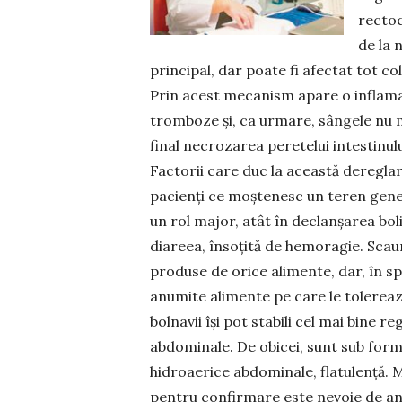
rectoc
de la 
principal, dar poate fi afectat tot col
Prin acest mecanism apare o inflamați
tromboze și, ca urmare, sângele nu m
final necrozarea peretelui intestinul
Factorii care duc la această dereglar
pacienți ce moștenesc un teren gene
un rol major, atât în declanșarea boli
diareea, însoțită de hemoragie. Scaun
produse de orice alimente, dar, în spe
anumite alimente pe care le tolerează
bolnavii îşi pot stabili cel mai bine r
abdominale. De obicei, sunt sub form
hidroaerice abdomina­le, flatulenţă. 
pentru confirmare este nevoie de anal