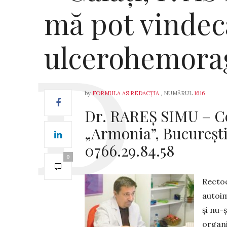
mă pot vindeca
ulcerohemora
by
FORMULA AS REDACȚIA
, NUMĂRUL
1616
Dr. RAREȘ SIMU – Cen
„Armonia”, Bucureşti
0766.29.84.58
0
Rectoc
autoim
și nu-
organi