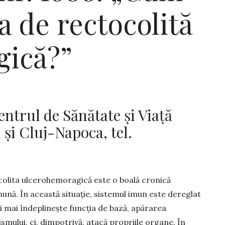
 de rectocolită
gică?”
trul de Sănătate şi Viaţă
 și Cluj-Napoca, tel.
olita ulcerohemoragică este o boală cronică
ună. În această situație, sistemul imun este dereglat
și mai îndeplinește funcția de bază, apărarea
smului, ci, dimpotrivă, atacă propriile organe. În