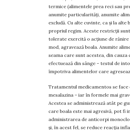
termice (alimentele prea reci sau pre
anumite particularităţi, anumite alim
excludă. Cu alte cuvinte, ca şi la alte
propriul regim. Aceste restricţii su
tolerate exercită o acţiune de rănire
mod, agravează boala. Anumite aliment
seama care sunt acestea, din cauza co
efectuează din sânge – testul de int
împotriva alimentelor care agreseaz
Tratamentul medicamentos se face c
mesalazina – iar în formele mai grav
Acestea se administrează atât pe gură
care boala este mai agresivă, pot fi 
administrarea de anticorpi monoclona
și, în acest fel, se reduce reacția in