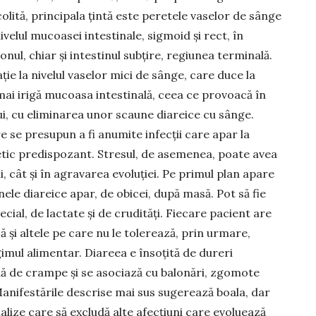
olită, principala țintă este peretele vaselor de sânge
nivelul mucoasei intestinale, sigmoid și rect, în
onul, chiar și intestinul subțire, regiunea terminală.
e la nivelul vaselor mici de sânge, care duce la
ai irigă mucoasa intestinală, ceea ce provoacă în
ui, cu eliminarea unor scaune diareice cu sânge.
e se presupun a fi anumite infecții care apar la
tic predispozant. Stre­sul, de asemenea, poate avea
i, cât și în agravarea evoluției. Pe primul plan apare
ele diareice apar, de obicei, după masă. Pot să fie
cial, de lactate şi de crudităţi. Fiecare pacient are
 şi altele pe care nu le tolerează, prin urmare,
egimul alimentar. Diareea e însoțită de dureri
ă de cram­pe şi se asociază cu balonări, zgomote
Manifestările descrise mai sus sugerează boala, dar
ize care să excludă alte afec­ţi­uni care evoluează