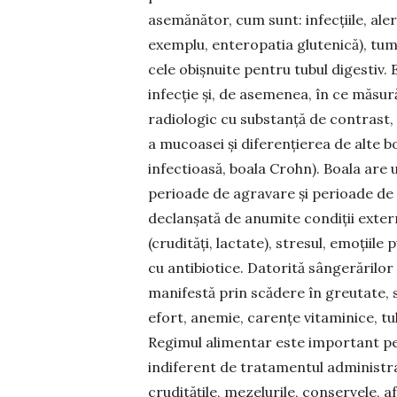
asemănător, cum sunt: in­fec­țiile, aler
exemplu, enteropatia glutenică), tumo
cele obişnuite pentru tubul digestiv.
infecție şi, de asemenea, în ce măsur
radiologic cu substanţă de contrast,
a mucoasei şi diferenţierea de alte bol
infectioasă, boa­la Crohn). Boala are 
perioade de agravare şi perioade de
declanşată de anumite condiţii exter
(crudităţi, lactate), stresul, emoţiil
cu antibiotice. Datorită sângerărilor ș
manifestă prin scădere în greutate, 
efort, anemie, carenţe vitaminice, tulbu
Regimul alimentar este important pe
indiferent de tratamentul administrat
crudităţile, mezelurile, conservele, 