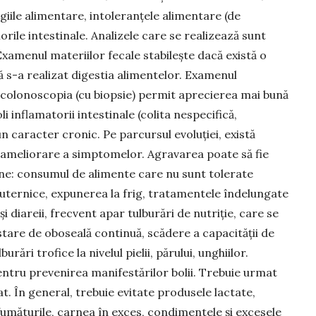
­giile ali­men­tare, intoleranţele alimentare (de
rile intestinale. Analizele care se realizează sunt
 Examenul materiilor fecale stabileşte dacă există o
ă s-a realizat digestia alimentelor. Examenul
 colonoscopia (cu biopsie) permit aprecierea mai bună
i inflamatorii intestinale (colita nespecifică,
un caracter cronic. Pe parcursul evoluţiei, există
 ameliorare a simptomelor. Agravarea poate să fie
ne: consumul de alimente care nu sunt tolerate
e puternice, expunerea la frig, tratamentele îndelungate
i diareii, frecvent apar tulburări de nutriţie, care se
stare de oboseală continuă, scădere a capacităţii de
rări trofice la nivelul pielii, părului, unghiilor.
ntru prevenirea manifestărilor bolii. Trebuie urmat
. În general, trebuie evitate produsele lactate,
afumăturile, carnea în exces, condimentele şi excesele