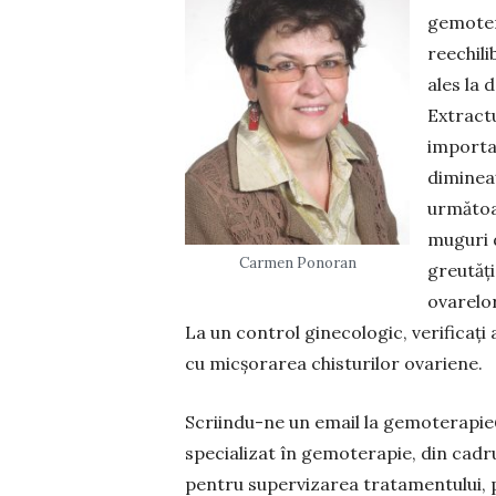
gemoter
reechil
ales la 
Extractu
importan
dimineaț
următoar
muguri 
Carmen Ponoran
greutăț
ovarelor
La un control ginecologic, verificați
cu micșorarea chisturilor ovariene.
Scriindu-ne un email la gemoterapie
specializat în gemoterapie, din cad
pentru supervizarea tratamentului, p