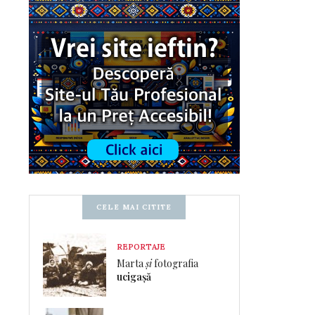
CELE MAI CITITE
REPORTAJE
Marta
și
fotografia
ucigașă