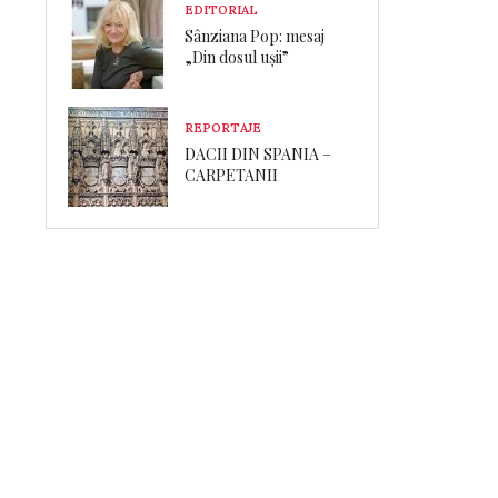
EDITORIAL
Sânziana Pop: mesaj
„Din dosul ușii”
REPORTAJE
DACII DIN SPANIA –
CARPETANII