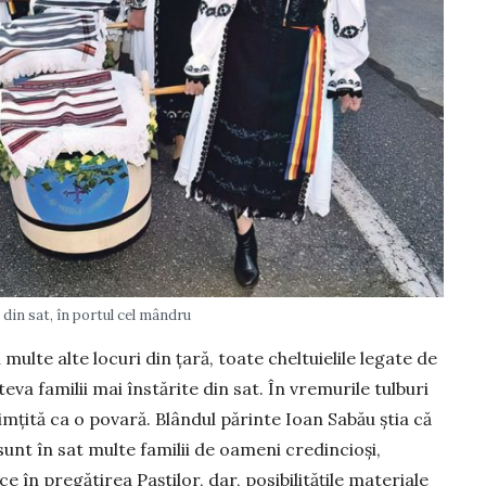
 din sat, în portul cel mândru
 multe alte locuri din țară, toate cheltuielile legate de
eva familii mai înstărite din sat. În vremurile tulburi
imțită ca o povară. Blândul părinte Ioan Sabău știa că
 sunt în sat multe familii de oameni credincioși,
e în pregătirea Paștilor, dar, posibilitățile materiale