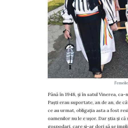
Femeile
Până în 1948, și în satul Vinerea, ca-n
Paști erau suportate, an de an, de cât
ce au urmat, obligația asta a fost res
oamenilor nu le e ușor. Dar știa și că
gospodari, care și-ar dori să se implic