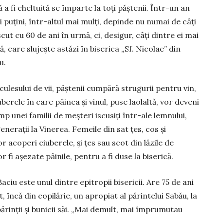
a fi cheltuită se împarte la toți păștenii. Într-un an
 puțini, într-altul mai mulți, depinde nu numai de câți
cut cu 60 de ani în urmă, ci, desigur, câți dintre ei mai
, care slujește astăzi în biserica „Sf. Nicolae” din
u.
ulesului de vii, păștenii cumpără strugurii pentru vin,
berele în care pâinea și vinul, puse laolaltă, vor deveni
p unei familii de meșteri iscusiți într-ale lemnului,
enerații la Vinerea. Femeile din sat țes, cos și
 acoperi ciuberele, și țes sau scot din lăzile de
or fi așezate pâinile, pentru a fi duse la biserică.
aciu este unul dintre epitropii bisericii. Are 75 de ani
st, încă din copilărie, un apropiat al părintelui Sabău, la
părinții și bunicii săi. „Mai demult, mai împrumutau