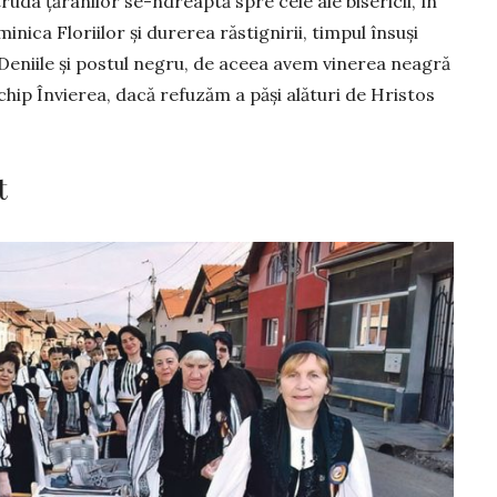
ruda țăranilor se-ndreaptă spre cele ale bisericii, în
uminica Floriilor și durerea răstignirii, timpul însuși
eniile și pos­tul negru, de aceea avem vinerea neagră
chip Învierea, dacă refuzăm a păși alături de Hristos
t