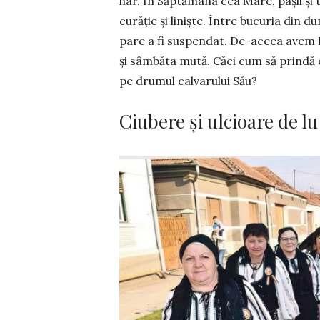
har. În Săptămâna cea Mare, pașii și t
curăție și li­niște. Între bucuria din d
pare a fi suspendat. De-aceea avem D
și sâmbăta mu­tă. Căci cum să prindă 
pe drumul calvarului Său?
Ciubere și ulcioare de lu