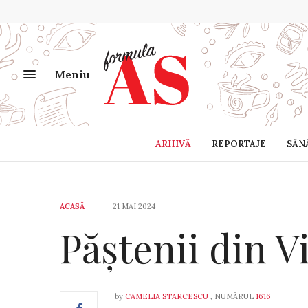
Meniu
ARHIVĂ
REPORTAJE
SĂN
ACASĂ
21 MAI 2024
Păștenii din V
by
CAMELIA STARCESCU
, NUMĂRUL
1616