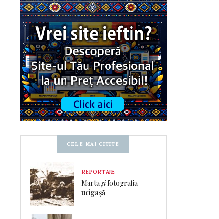
CELE MAI CITITE
REPORTAJE
Marta
și
fotografia
ucigașă