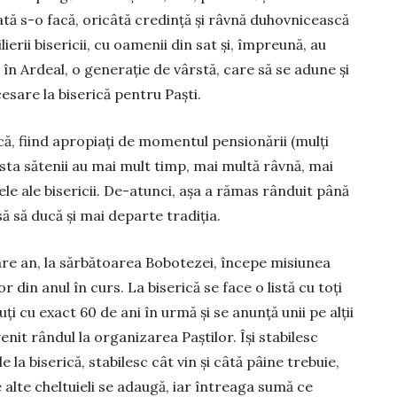
dată s-o facă, oricâtă credință și râvnă duhovnicească
lierii bisericii, cu oamenii din sat și, împreună, au
 în Ardeal, o generație de vârstă, care să se adune și
sare la biserică pentru Paști.
că, fiind apropiați de momentul pensionării (mulți
asta sătenii au mai mult timp, mai multă râvnă, mai
ele ale bisericii. De-atunci, așa a rămas rânduit până
ă să ducă și mai departe tradiția.
are an, la sărbătoarea Bobotezei, începe misiunea
or din anul în curs. La biserică se face o listă cu toți
uți cu exact 60 de ani în urmă și se anunță unii pe alții
venit rândul la organizarea Paștilor. Își stabilesc
le la biserică, stabilesc cât vin și câtă pâine trebuie,
e alte cheltuieli se adaugă, iar întreaga sumă ce