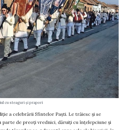
iul cu steaguri și prapori
ie a celebrării Sfintelor Paști. Le trăiesc și se
u parte de preoți vrednici, dăruiți cu înțelepciune și