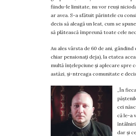
fiindu-le limitate, nu vor reuși nicio
ar avea. S-a sfătuit părintele cu consi
decis să aleagă un leat, cum se spune
să plătească împreună toate cele nece
Au ales vârsta de 60 de ani, gândind 
chiar pensionați deja), la etatea ace
multă înțelepciune și aplecare spre c
astăzi, și-ntreaga comunitate e decis
„În fiec
păștenil
cei născ
că le-a 
întâlniri
dar și c