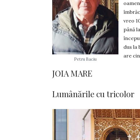
oamenii
îmbrăca
vreo 10
până la
început
dus la 
are cin
Petru Baciu
JOIA MARE
Lumânările cu tricolor