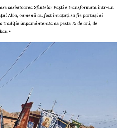
care sărbătoarea Sfintelor Paști e transformată într-un
țul Alba, oamenii au fost învățați să fie părtași ai
-o tradiție împământenită de peste 75 de ani, de
bău •