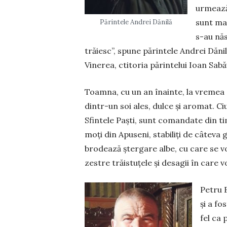
urmează 
sunt mai
Părintele Andrei Dănilă
s-au năs
trăiesc”, spune părintele Andrei Dănilă
Vinerea, ctitoria părintelui Ioan ­Sabă
Toamna, cu un an înainte, la vremea c
dintr-un soi ales, dulce și aromat. Ciu
Sfintele Paști, sunt comandate din tim
moți din Apuseni, stabiliți de câteva g
brodează ștergare albe, cu care se vor
zestre trăistuțele și desa­gii în care v
Petru B
și a fo
fel ca 