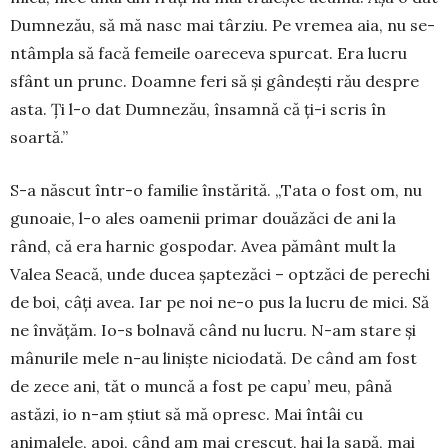
Dumnezău, să mă nasc mai târ­ziu. Pe vre­mea aia, nu se-
ntâmpla să facă femeile oare­ceva spur­cat. Era lucru
sfânt un prunc. Doamne feri să și gân­dești rău despre
asta. Ți l-o dat Dum­ne­zău, însamnă că ți-i scris în
soartă.”
S-a născut într-o familie înstărită. „Tata o fost om, nu
gunoaie, l-o ales oamenii primar douăzăci de ani la
rând, că era harnic gospodar. Avea pă­mânt mult la
Valea Seacă, unde ducea șaptezăci – optzăci de pe­rechi
de boi, câți avea. Iar pe noi ne-o pus la lucru de mici. Să
ne învățăm. Io-s bolnavă când nu lucru. N-am stare și
mânurile mele n-au liniște niciodată. De când am fost
de zece ani, tăt o muncă a fost pe capu’ meu, până
astăzi, io n-am știut să mă opresc. Mai întâi cu
animalele, apoi, când am mai crescut, hai la sapă, mai