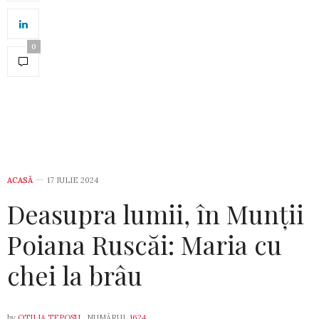
0
ACASĂ
17 IULIE 2024
Deasupra lumii, în Munții
Poiana Ruscăi: Maria cu
chei la brâu
by
OTILIA TEPOSU
, NUMĂRUL
1624