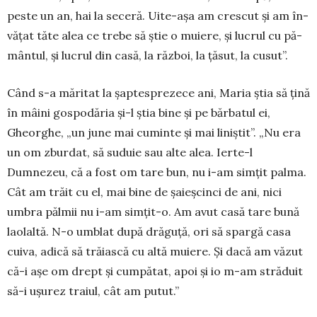
peste un an, hai la seceră. Uite-așa am crescut și am în­
vățat tăte alea ce trebe să știe o muiere, și lucrul cu pă­
mântul, și lucrul din casă, la război, la țăsut, la cusut”.
Când s-a măritat la șaptesprezece ani, Maria știa să țină
în mâini gospodăria și-l știa bine și pe bărbatul ei,
Gheorghe, „un june mai cuminte și mai liniștit”. „Nu era
un om zburdat, să suduie sau alte alea. Ierte-l
Dumnezeu, că a fost om tare bun, nu i-am simțit pal­ma.
Cât am trăit cu el, mai bine de șaieșcinci de ani, nici
umbra pălmii nu i-am sim­țit-o. Am avut casă tare bună
laolaltă. N-o umblat după drăguță, ori să spar­gă casa
cuiva, adică să trăiască cu altă muiere. Și dacă am văzut
că-i așe om drept și cumpătat, apoi și io m-am străduit
să-i ușurez traiul, cât am putut.”