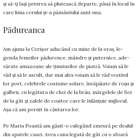
și să-ți lași privirea să plutească departe, pâ­nă în locul în
care linia ce­rului și-a pământului sunt una.
Pădureanca
Am ajuns la Cerișor aducând cu mine de la oraș, le­
genda femeilor pădurence, mândre și puternice, ade­­
vărate amazoane ale ținuturilor de piatră. Voiam să le
văd și să le as­cult, dar mai ales voiam să le văd vestitul
lor port, celebrele cos­tu­me solare, învă­pă­iate de roșu și
galben, cu legă­tura de chei de la brâu, măr­gelele de fier
de la gât și zalele de cosi­tor care le înlăn­țuie mijlocul.
Așa că am pornit în cău­tarea lor.
Pe Maria Poan­tă am găsit-o cule­gând zmeură pe dealul
din spa­te­le casei. Avea ca­na legată de gât cu o sfoară