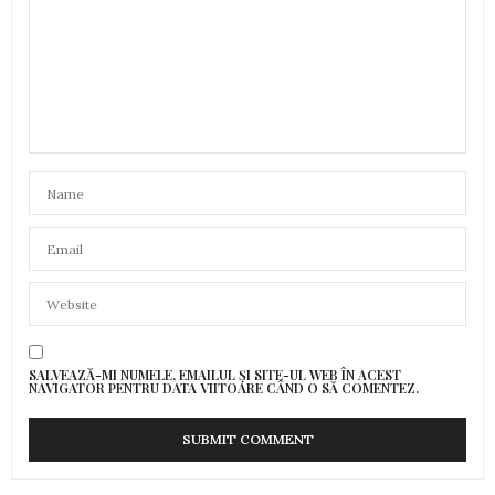
SALVEAZĂ-MI NUMELE, EMAILUL ȘI SITE-UL WEB ÎN ACEST
NAVIGATOR PENTRU DATA VIITOARE CÂND O SĂ COMENTEZ.