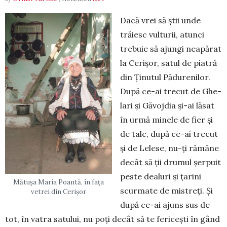
Dacă vrei să știi unde
trăiesc vul­turii, atunci
tre­buie să ajungi neapărat
la Cerișor, satul de piatră
din Ținutul Pădurenilor.
Du­pă ce-ai trecut de Ghe­
lari și Găvojdia și-ai lăsat
în urmă minele de fier și
de talc, după ce-ai trecut
și de Lelese, nu-ți rămâne
decât să ții drumul șerpuit
peste dealuri și țarini
Mătușa Maria Poantă, în fața
scur­mate de mistreți. Și
vetrei din Cerișor
după ce-ai ajuns sus de
tot, în vatra satului, nu poți decât să te fericești în gând