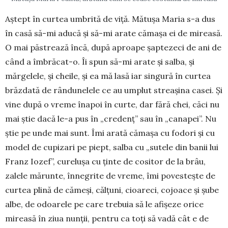
Aștept în curtea umbrită de viță. Mătușa Maria s-a dus
în casă să-mi aducă și să-mi arate cămașa ei de mireasă.
O mai păstrează încă, după aproape șap­te­zeci de ani de
când a îmbrăcat-o. Îi spun să-mi arate și salba, și
mărgelele, și cheile, și ea mă lasă iar singu­ră în curtea
brăzdată de rândunelele ce au umplut streașina casei. Și
vine după o vreme înapoi în curte, dar fără chei, căci nu
mai știe dacă le-a pus în „cre­denț” sau în „canapei”. Nu
știe pe unde mai sunt. Îmi arată cămașa cu fodori și cu
model de cupizari pe piept, salba cu „sutele din banii lui
Franz Iozef”, cu­re­lușa cu ținte de cositor de la brâu,
zalele mărunte, în­ne­grite de vreme, îmi povestește de
curtea plină de că­meși, călțuni, cioareci, cojoace și șube
albe, de odoa­rele pe care trebuia să le afișeze orice
mireasă în ziua nunții, pentru ca toți să vadă cât e de