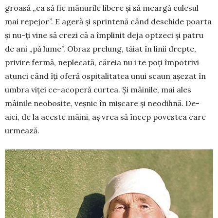
groa­să „ca să fie mâ­nurile libere și să meargă culesul
mai repejor”. E ageră și sprin­­tenă când des­chi­de poarta
și nu-ți vine să crezi că a îm­plinit deja opt­zeci și patru
de ani „pă lume”. Obraz pre­lung, tăiat în linii drepte,
privire fermă, neplecată, că­reia nu i te poți împotrivi
atunci când îți oferă ospi­ta­li­ta­tea unui sca­un așezat în
umbra viței ce-aco­peră curtea. Și mâi­nile, mai ales
mâinile neobosite, veșnic în mișcare și neodihnă. De-
aici, de la aceste mâini, aș vrea să încep po­vestea care
ur­mează.