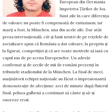
European din Germania
împotriva Țărilor de Jos.
Sunt zile în care diferența
de valoare nu poate fi compensată de entuziasm, iar
marți a fost, la München, una din acele zile. Dar atât
presa internațională, cât și fanii neutri de pe rețelele de
socializare spun că România a dat culoare, la propriu și
la figurat, competiției și că are toate motivele să iasă cu
capul sus de pe scena Europenelor. Un adevăr
confirmat și de zecile de mii de români prezenți în
tribunele stadionului de la München. La final de meci,
susținătorii echipei naționale au făcut o impresionantă
demon­strație de afecțiune: zeci de minute după fluierul
final, peluza galbenă a continuat să cânte și să-și
onoreze eroii.