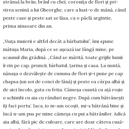
strânsă la brâu, brâul cu chei, coronița de flori și pri­
virea senină a lui Gheorghe, care a luat-o de mână, când
peste case și peste sat se lăsa, ca o pâclă argintie,
prima ninsoare din an.
„Viața muierii e altfel decât a bărbatului”, îmi spu­ne
mătușa Maria, după ce se așează iar lângă mine, pe
scaunul din grădină. „Când se mărită, toate grijile lumii
îi vin pe cap, pruncii, bărbatul, țarina și casa. La nuntă,
nă­na­șa o dezvălește de cununa de flori și-i pune pe cap
chapsa (un soi de conci de lână) și peste ea cârpa albă și
de aici încolo, gata cu fetia. Cămeșa cu­sută cu ață roșie
o schimbi cu aia cu rânduri negre. După cum bătrânești
îți faci portu’. Iaca, io m-am oco­șit, mi-s bătrână bine și
încă n-am pus pe mine căme­șa cu pui a bătrânilor. Adică
aia albă, fără pic de cu­loa­re, care are doar câteva cu­să­