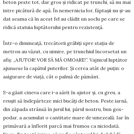
beton peste tot, dar gros și ridicat pe trunchi, să nu mai
intre picătură de apă. În ne­mer­nicia lor, făptașii nu și-au
dat sea­ma că în acest fel au clădit un soclu pe care se
ridică statuia luptătorului pentru rezistență.
Într-o dimineață, trecătorii grăbiți spre stația de
metrou au văzut, cu uimire, pe trunchiul în­corsetat un
afiș: „AJUTOR! VOR SĂ MĂ OMOA­RE!”. Vajnicul lup­tător
ajunsese la capătul puterilor. Și cerea atât de puțin: o
asigurare de viață, cât o palmă de pământ.
S-a găsit cineva care i-a sărit în ajutor și, cu greu, a
reușit să îndepărteze mici bucăți de beton. Peste iarnă,
din zăpada strânsă în jurul lui, părul nostru, bun gos­
podar, a acumulat o cantitate mare de umezeală. Iar în
primăvară a înflorit parcă mai frumos ca niciodată.