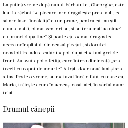
La puțină vreme după nun­tă, bărbatul ei, Gheor­­ghe, este
luat la răz­boi. La plecare, n-o dră­­gălește prea mult, ca
să n-o lase „încâlcită” cu un prunc, pentru că „nu știi
cum a mai fi, oi mai veni ori nu, și nu te-a mai lua nime’
cu prunci după tine”. Și poate că tocmai dragostea
aceea neîm­pli­nită, din ceasul plecării, și dorul ei
neostoit l-a adus teafăr înapoi, după cinci ani grei de
front. Au avut apoi o fetiță, care într-o dimineață „s-a
trezit cu ro­pot de moarte”. A trăit doar nouă luni și s-a
stins. Pes­te o vreme, au mai avut încă o fată, cu care ea,
Ma­ria, trăiește acum în aceeași casă, aici, în vârful mun­
telui.
Drumul cânepii