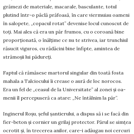
gră­mezi de materiale, macarale, bas­culante, totul
plutind într-o pâclă prăfoasă, în care viermuiau oa­meni
în salopete, „copacul rotat” devenise locul cunoscut de
toți. Mai ales că era un păr frumos, cu o coroană bine
proporționată, o înălțime ce nu te strivea, iar trun­chiul
răsucit viguros, cu rădăcini bine înfipte, amintea de
strămoșii lui pădureți.
Faptul că rămăsese martorul singular din toată fosta
mahala a Talciocului îi crease o aură de loc norocos.
Era un fel de „ceasul de la Universitate” al zonei și oa­
me­nii îl percepuseră ca atare: „Ne întâlnim la păr”.
Inginerul Roșu, șeful șan­tierului, a dispus să i se facă din
fier-beton și cornier un grilaj pro­­tector. Părul se simțea
ocrotit și, în trecerea anilor, care-i adăugau noi cercuri