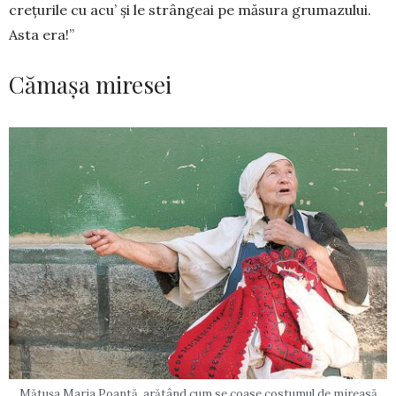
crețurile cu acu’ și le strângeai pe mă­sura gruma­zului.
Asta era!”
Cămașa miresei
Mătușa Maria Poantă, arătând cum se coase costumul de mireasă