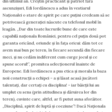
din ultimul an. Creștin practicant și patriot fără
ascunzișuri, Edi Iordănescu a adus în ves­ti­arul
Naționalei o stare de spirit pe care puțini credeam să se
potrivească generației născute cu telefonul mobil în
leagăn. „Dar din toate lucrurile bune de care este
capabilă naționala României, pentru cel puțin două pot
garanta oricând, oriunde și în fața oricui: dăm tot ce
avem mai bun pe teren, în fiecare secundă din fiecare
meci, și nu cedăm indiferent cum curge jocul și ce
spune scorul!”, promitea selecționerul înainte de
Europene. Edi Iordănescu a pus etica și morala la baza
noii construcții a echipei – a și lăsat acasă jucători
talentați, dar certați cu disciplina! – iar băieții lui au
umplut cu sens (prin atitudinea și dăruirea lor din
teren), cuvinte care, altfel, ar fi putut suna sforăitor.
„Disciplină, spirit de luptă și coeziune”! Dacă Naționala