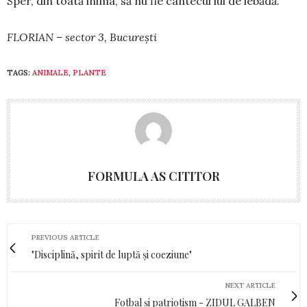
Sper, din toată inima, să nu fie cântecul lui de lebădă.
FLORIAN – sector 3, București
TAGS:
ANIMALE
,
PLANTE
FORMULA AS CITITOR
PREVIOUS ARTICLE
"Disciplină, spirit de luptă și coeziune"
NEXT ARTICLE
Fotbal și patriotism - ZIDUL GALBEN