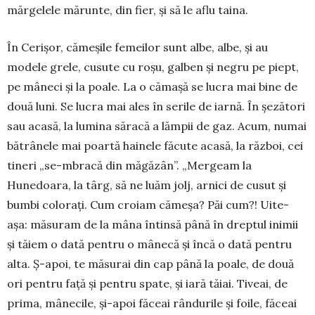
mărgelele mă­­runte, din fier, și să le aflu taina.
În Cerișor, cămeșile femei­lor sunt albe, albe, și au
modele gre­le, cusute cu roșu, galben și negru pe piept,
pe mâ­neci și la poale. La o cămașă se lucra mai bine de
două luni. Se lucra mai ales în serile de iarnă. În șeză­tori
sau acasă, la lu­mi­na săra­că a lămpii de gaz. A­cum, numai
bătrânele mai poartă hainele făcute aca­să, la război, cei
tineri „se-mbracă din măgăzân”. „Mer­geam la
Hunedoara, la târg, să ne luăm jolj, arnici de cu­sut și
bumbi co­lo­rați. Cum croiam cămeșa? Păi cum?! Uite-
așa: măsu­ram de la mâna întinsă până în dreptul inimii
și tă­iem o dată pentru o mâ­necă și încă o da­tă pentru
alta. Ș-apoi, te mă­surai din cap până la poale, de două
ori pentru față și pentru spate, și iară tăiai. Tiveai, de
prima, mâne­cile, și-apoi făceai rândurile și foile, făceai