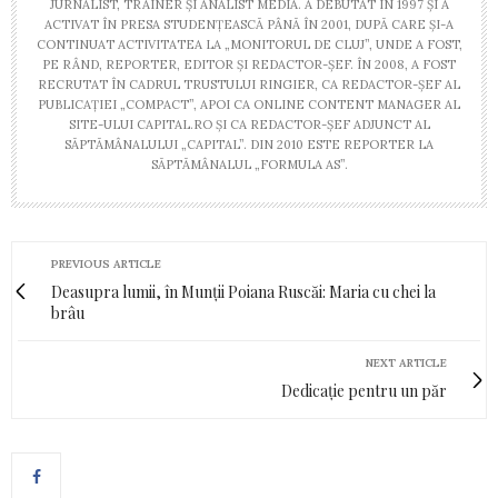
JURNALIST, TRAINER ŞI ANALIST MEDIA. A DEBUTAT ÎN 1997 ŞI A
ACTIVAT ÎN PRESA STUDENŢEASCĂ PÂNĂ ÎN 2001, DUPĂ CARE ŞI-A
CONTINUAT ACTIVITATEA LA „MONITORUL DE CLUJ”, UNDE A FOST,
PE RÂND, REPORTER, EDITOR ŞI REDACTOR-ŞEF. ÎN 2008, A FOST
RECRUTAT ÎN CADRUL TRUSTULUI RINGIER, CA REDACTOR-ŞEF AL
PUBLICAŢIEI „COMPACT”, APOI CA ONLINE CONTENT MANAGER AL
SITE-ULUI CAPITAL.RO ŞI CA REDACTOR-ŞEF ADJUNCT AL
SĂPTĂMÂNALULUI „CAPITAL”. DIN 2010 ESTE REPORTER LA
SĂPTĂMÂNALUL „FORMULA AS”.
PREVIOUS ARTICLE
Deasupra lumii, în Munții Poiana Ruscăi: Maria cu chei la
brâu
NEXT ARTICLE
Dedicație pentru un păr