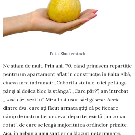
Foto: Shutterstock
Ne știam de mult. Prin anii ’70, când primisem repartiție
pentru un apartament aflat în construcție în Balta Albă,
cineva m-a îndrumat: „Cobori la statuie, o iei pe lângă
păr și al doilea bloc la stânga”. „Care păr?”, am întrebat.
„Lasă că-l vezi tu”. Mi-a fost ușor să-l găsesc. Aceia
dintre dvs. care ați făcut armata știți că pe fiecare
câmp de instrucție, undeva, de­parte, există „un copac
rotat”, de care se leagă majoritatea ordinelor primite.
Aici, în nebunia unui șan­tier cu blocuri neterminate,