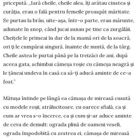
pricepută. „Iară cheile, cheile alea, îți arătau cinstea și
curăția, erau o fală pen­tru femeile proaspăt măritate.
Se purtau la brâu, uite-așa, într-o parte, erau mărunte,
adunate în snop, când jucai sunau pe tine ca zurgălăii.
Cheițele le pri­meai în dar de la ma­mă ori de la soacră,
ori ți le cum­pă­rai singură, înainte de nuntă, de la târg.
Cheile as­tea le purtai până pe la treizăci de ani, după
aceea gata, schimbai cămeșa roșie cu cămeșa neagră și
le țâ­neai undeva în casă ca să-ți aducă aminte de ce-a
fost.”
Mătușa întinde pe lângă ea cămașa de mireasă cu­sută
cu modele roșii, strălucitoare, cu oarece sfială, ca și
cum ar vrea s-o încerce, ca și cum și-ar aduce amin­te
de ceva de demult: ograda plină de oameni veseli,
ograda împodobită cu zestrea ei, cămașa de mireasă