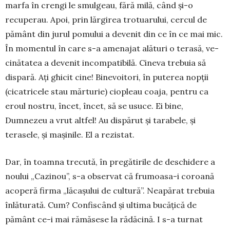
marfa în crengi le smulgeau, fără milă, când și-o
recuperau. Apoi, prin lărgirea tro­tuarului, cercul de
pământ din jurul pomului a devenit din ce în ce mai mic.
În momentul în care s-a amenajat alături o terasă, ve­
cinătatea a devenit incom­pati­bilă. Cineva trebuia să
dispară. Ați ghicit cine! Binevoitori, în puterea nopții
(cicatricele stau mărturie) ciopleau coaja, pentru ca
eroul nostru, încet, încet, să se usuce. Ei bine,
Dumnezeu a vrut altfel! Au dispărut și tarabele, și
terasele, și mașinile. El a rezistat.
Dar, în toamna trecută, în pregătirile de deschidere a
noului „Cazinou”, s-a observat că fru­moa­sa-i coroană
acoperă firma „lă­cașului de cultură”. Neapărat trebuia
înlăturată. Cum? Con­fis­când și ultima bucățică de
pământ ce-i mai rămăsese la rădăcină. I s-a turnat