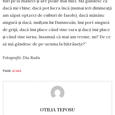
turi pe la mâneci și are poale mai mici. Mă gândesc că
dacă mi-i bine, dacă pot lucra încă (nu­mai ieri dimi­nea­ță
am să­pat optzeci de cuiburi de fasole), dacă mă­nânc
singură și dacă, mul­țam lui Dum­nezău, îmi port sin­gură
de grijă, dacă îmi place când vine vara și da­că îmi place
și când vine iarna, în­samnă că mai am vreme, nu? De ce
să mă gân­­desc de pe-acu­ma la bătrânețe?”
Fotografii: Dia Radu
TAGS:
ACASĂ
OTILIA TEPOSU