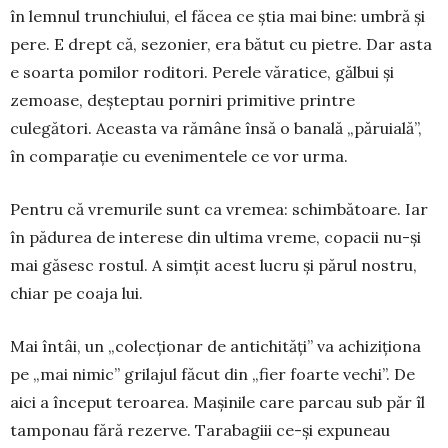
în lemnul trunchiului, el făcea ce știa mai bine: umbră și
pere. E drept că, sezonier, era bă­tut cu pietre. Dar asta
e soarta po­milor roditori. Perele văratice, găl­bui și
zemoase, deșteptau por­niri primitive printre
culegători. Aceasta va rămâne însă o banală „păruială”,
în comparație cu eve­ni­mentele ce vor urma.
Pentru că vre­mu­rile sunt ca vremea: schimbătoare. Iar
în pădurea de interese din ultima vreme, copacii nu-și
mai găsesc rostul. A sim­țit acest lucru și pă­rul nostru,
chiar pe coaja lui.
Mai întâi, un „co­lecționar de an­ti­chități” va achi­zi­ționa
pe „mai ni­­mic” grilajul fă­cut din „fier foarte vechi”. De
aici a în­ceput teroarea. Ma­șinile care parcau sub păr îl
tamponau fără rezerve. Tara­ba­giii ce-și expuneau