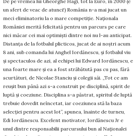
De pe vremea lui Gheorghe Hagi, tot la Euro, în 2000 (e
un sfert de veac de atunci!) România n-a mai jucat un
meci eliminatoriu la o mare competiție. Naționala
României merită felicitată pentru un parcurs pe care
nici măcar cei mai optimiști dintre noi nu l-au anticipat.
Distanța de la fotbalul plicticos, jucat de ai noștri acum
8 ani, sub comanda lui Anghel Iordănescu, și fotbalul viu
și spectaculos de azi, al echipei lui Edward Iordănescu, e
una foarte mare și ea a fost străbătută pas cu pas, fără
scurtături, de Nicolae Stanciu și colegii săi. „Tot ce am
reușit bun până azi s-a construit pe disciplină, spirit de
luptă și coeziune. Disciplina s-a păstrat, spiritul de luptă
trebuie dovedit neîncetat, iar coeziunea stă la baza
selecției pentru acest lot”, spunea, înainte de turneu,
Edi Iordănescu. Excelent motivator, Iordănescu Jr e
unul dintre responsabilii parcursului bun al Naționalei