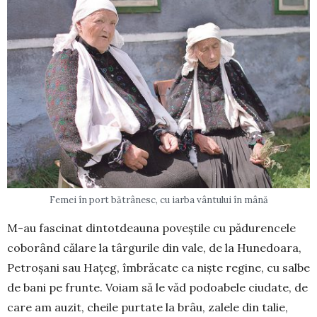
Femei în port bătrânesc, cu iarba vântului în mână
M-au fascinat dintotdeauna poveștile cu păduren­cele
coborând călare la târgurile din vale, de la Hu­ne­doara,
Petroșani sau Hațeg, îmbrăcate ca niște regine, cu salbe
de bani pe frun­­te. Voiam să le văd podoabele ciudate, de
care am auzit, cheile pur­tate la brâu, zalele din talie,