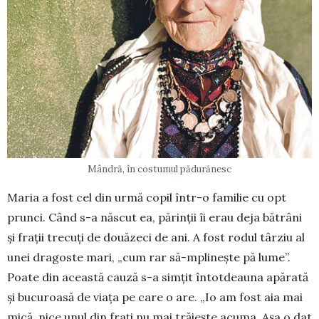
Mândră, în costumul pădurănesc
Maria a fost cel din urmă copil într-o familie cu opt
prunci. Când s-a născut ea, părinții îi erau deja bă­trâni
și frații tre­cuți de douăzeci de ani. A fost rodul târ­ziu al
unei dragoste mari, „cum rar să-mplinește pă lume”.
Poate din această cauză s-a simțit întot­deauna apă­rată
și bucuroasă de viața pe care o are. „Io am fost aia mai
mică, nice unul din frați nu mai tră­iește acuma. Așa o dat