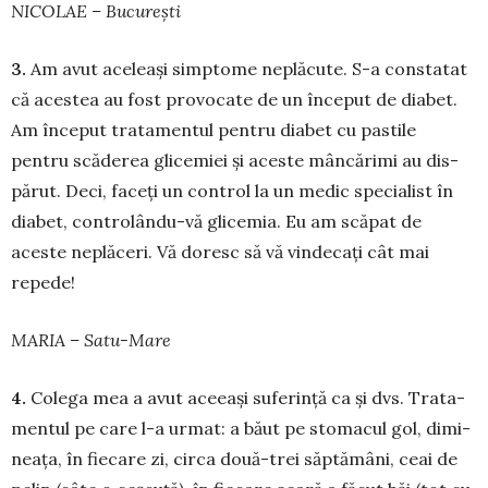
NICOLAE – București
3.
Am avut aceleași simpto­me neplăcute. S-a cons­ta­tat
că acestea au fost provocate de un început de diabet.
Am început tratamentul pentru diabet cu pastile
pentru scă­derea glicemiei și aceste mân­că­rimi au dis­
părut. Deci, faceți un con­trol la un me­dic specialist în
dia­bet, con­tro­lându-vă glicemia. Eu am scăpat de
aceste ne­plăceri. Vă doresc să vă vindecați cât mai
repede!
MARIA – Satu-Mare
4.
Colega mea a avut aceeași suferință ca și dvs. Tra­ta­
mentul pe care l-a urmat: a băut pe sto­macul gol, di­mi­
nea­ța, în fiecare zi, circa două-trei săptămâni, ceai de