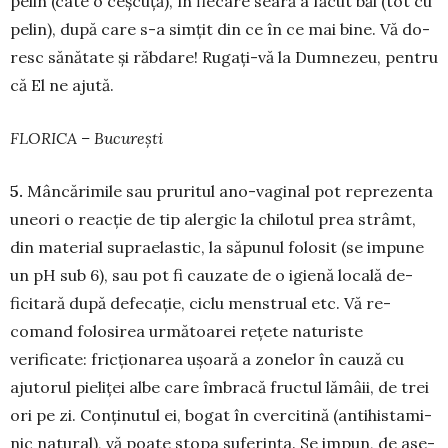
pelin (câte o ceșcuță), în fie­care seară a făcut băi (tot cu
pe­­lin), după care s-a simțit din ce în ce mai bine. Vă do­
resc să­nă­tate și răbdare! Rugați-vă la Dum­nezeu, pentru
că El ne ajută.
FLORICA – București
5.
Mâncărimile sau pruritul ano-vaginal pot re­­pre­zen­ta
une­ori o reacție de tip alergic la chi­lotul prea strâmt,
din material supraelastic, la săpunul folosit (se im­­pune
un pH sub 6), sau pot fi cauzate de o igienă locală de­
ficitară după de­fecație, ciclu menstrual etc. Vă re­
comand fo­lo­sirea următoarei rețete na­tu­riste
verificate: fric­țio­narea ușoa­ră a zo­nelor în cauză cu
aju­torul pie­liței albe care îmbracă fruc­tul lă­mâii, de trei
ori pe zi. Con­ținutul ei, bogat în cvercitină (antihis­ta­mi­
nic na­tural), vă poa­te stopa su­ferința. Se im­pun, de ase­