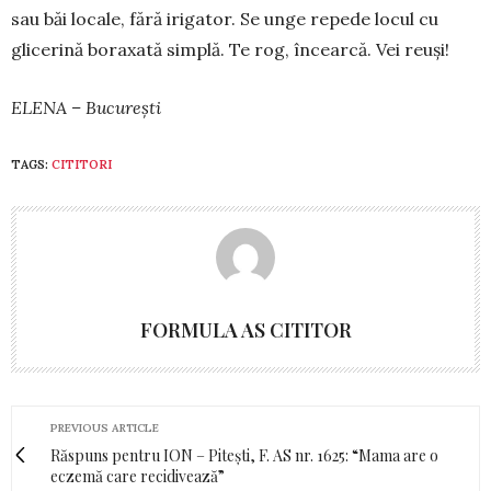
sau băi locale, fără irigator. Se unge re­pe­de locul cu
glicerină bo­raxată simplă. Te rog, încearcă. Vei reuși!
ELENA – București
TAGS:
CITITORI
FORMULA AS CITITOR
PREVIOUS ARTICLE
Răspuns pentru ION – Pitești, F. AS nr. 1625: “Mama are o
eczemă care recidivează”