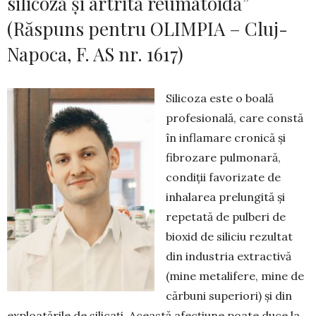
silicoză și artrită reumatoidă”
(Răspuns pentru OLIMPIA – Cluj-
Napoca, F. AS nr. 1617)
Silicoza este o boală
profesională, care constă
în inflamare cronică și
fibrozare pulmonară,
condiții favorizate de
inhalarea prelungită și
repetată de pulberi de
bioxid de siliciu rezultat
din industria extractivă
(mine metalifere, mine de
cărbuni superiori) și din
exploatările de silicați. Aceas­tă afecțiune poate duce la