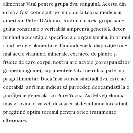
ali­mentar Vi­tal pentre grupa dvs. san­gu­ină. Aces­­­ta din
urmă a fost con­­ceput por­nind de la teo­ria me­dicului
ame­rican Peter D’Adamo, con­form că­reia gru­pa san­
guină cons­tituie o verita­bilă amprentă gene­­tică, deter­
minând nece­sitățile spe­cifice ale or­ganis­mului, în primul
rând pe cele ali­mentare. Pu­nân­du-ne la dis­poziție toc­­
mai acele vita­mine, mi­ne­rale, ex­tracte de plan­te și
fructe de care cor­pul nos­tru are nevoie (cores­pun­ză­tor
gru­pei san­gui­ne), suplimen­tele Vital ne ridi­că puter­nic
pra­gul imu­­­nitar. Dacă însă starea să­nătății dvs. este ac­
ceptabilă, ar fi mai indicat să pur­cedeți deocam­da­tă la o
„cură­țe­nie ge­ne­rală” cu Pure Yucca. Ast­fel veți eli­mina
masiv toxinele, vă veți des­căr­ca și de­zin­fla­ma intes­ti­nul,
pre­gătind optim te­renul pen­tru orice tra­ta­mente
ulterioare.