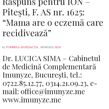
Răspuns pentru ION –
Pitești, F. AS nr. 1625:
“Mama are o eczemă care
recidivează”
by
FORMULA AS REDACȚIA
, NUMĂRUL
1628
Dr. LUCICA SIMA – Cabinetul
de Medicină Complementară
Imunyze, Bucureşti, tel.:
0722.85.12.77, 0314.21.09.23, e-
mail: office@imunyze.me
www.imunyze.me