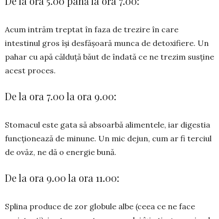
De la ora 5.00 până la ora 7.00:
Acum intrăm treptat în faza de trezire în care
intestinul gros își desfășoară munca de detoxifiere. Un
pahar cu apă călduță băut de îndată ce ne trezim susține
acest proces.
De la ora 7.00 la ora 9.00:
Stomacul este gata să absoarbă alimentele, iar digestia
funcționează de minune. Un mic dejun, cum ar fi terciul
de ovăz, ne dă o energie bună.
De la ora 9.00 la ora 11.00:
Splina produce de zor globule albe (ceea ce ne face