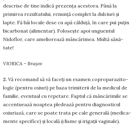
descrise de tine indică prezența acestora. Până la
primirea rezultatului, renunță complet la dulciuri și
lapte. Fă băi locale dese cu apă călduță, în care pui puțin
bicarbonat (ali­mentar). Fo­lo­sește apoi unguentul
Nidoflor, care ame­liorează mân­cărimea. Multă sănă­
tate!
VIORICA – Brașov
2.
Vă recomand să vă faceți un examen copropa­ra­zi­to­
logic (pentru oxiuri) pe baza trimi­terii de la me­dicul de
fa­milie, even­tual cu re­pe­tare. Faptul că mân­cărimile se
ac­centuează noap­tea pledează pentru diagnosticul
oxiu­riază, care se poa­te trata pe cale generală (medi­ca­
mente spe­cifice) și locală (clisme și irigații vaginale).