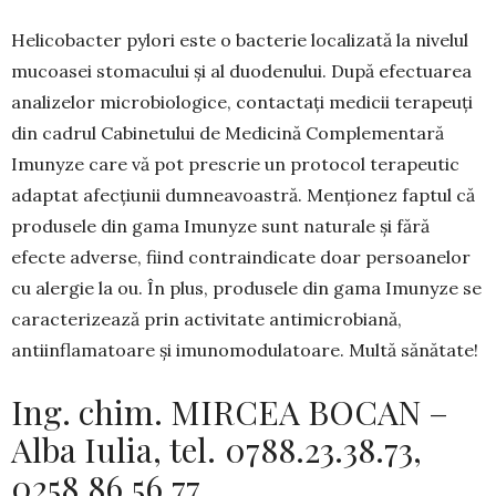
Helicobacter pylori este o bacterie localizată la nivelul
mucoasei stomacului și al duodenului. După e­fectuarea
analizelor mi­crobiologice, con­tac­taţi medicii terapeuţi
din cadrul Cabinetului de Medicină Complementară
Imunyze care vă pot pre­scrie un protocol terapeutic
adaptat afecţiunii dumneavoastră. Menţionez faptul că
produsele din gama Imunyze sunt naturale şi fără
efecte adverse, fiind contraindicate doar persoanelor
cu alergie la ou. În plus, produsele din gama Imunyze se
caracterizează prin activitate antimicrobiană,
antiinflamatoare și imunomodulatoare. Multă sănătate!
Ing. chim. MIRCEA BOCAN –
Alba Iulia, tel. 0788.23.38.73,
0258.86.56.77