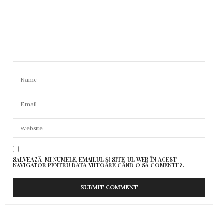
SALVEAZĂ-MI NUMELE, EMAILUL ȘI SITE-UL WEB ÎN ACEST
NAVIGATOR PENTRU DATA VIITOARE CÂND O SĂ COMENTEZ.