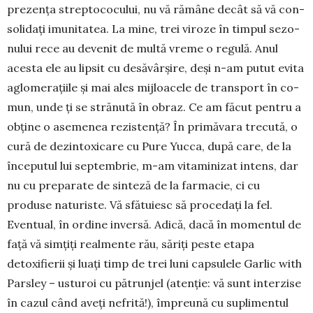
pre­zența strep­­toco­cu­lui, nu vă ră­mâne decât să vă con­
so­li­dați imuni­tatea. La mine, trei viroze în timpul se­zo­
nu­lui rece au devenit de multă vreme o regulă. Anul
aces­ta ele au lipsit cu desăvârșire, deși n-am pu­tut evita
aglo­merațiile și mai ales mij­­loa­cele de trans­port în co­
mun, unde ți se stră­­­nu­tă în obraz. Ce am făcut pen­tru a
obține o ase­me­nea re­zis­tență? În primăvara trecută, o
cură de de­zin­to­xi­care cu Pure Yucca, după care, de la
în­ceputul lui sep­tembrie, m-am vi­ta­minizat in­­tens, dar
nu cu preparate de sin­teză de la far­macie, ci cu
produse naturiste. Vă sfă­tuiesc să pro­cedați la fel.
Even­tual, în or­dine inversă. Adi­că, dacă în mo­mentul de
față vă sim­țiți realmente rău, săriți pes­te eta­pa
detoxifierii și luați timp de trei luni capsulele Garlic with
Pars­­ley – us­turoi cu pătrunjel (aten­­ție: vă sunt in­terzise
în cazul când aveți nefri­tă!), îm­pre­ună cu su­plimentul