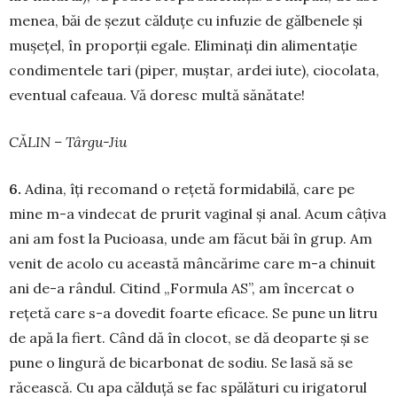
me­nea, băi de șezut căl­duțe cu in­fuzie de gălbenele și
mu­șețel, în pro­porții egale. Elimi­nați din alimentație
condimen­tele tari (piper, muș­tar, ardei iute), ciocolata,
eventual ca­fea­ua. Vă do­resc mul­tă sănătate!
CĂLIN – Târgu-Jiu
6.
Adina, îți recomand o rețetă formidabilă, care pe
mine m-a vindecat de prurit vaginal și anal. Acum câțiva
ani am fost la Pucioasa, unde am făcut băi în grup. Am
venit de acolo cu aceas­tă mâncă­ri­me care m-a chinuit
ani de-a rândul. Citind „For­mula AS”, am încercat o
rețetă care s-a dovedit foarte eficace. Se pune un litru
de apă la fiert. Când dă în clocot, se dă deoparte și se
pune o lingură de bicarbonat de sodiu. Se lasă să se
răcească. Cu apa călduță se fac spălături cu iri­gatorul