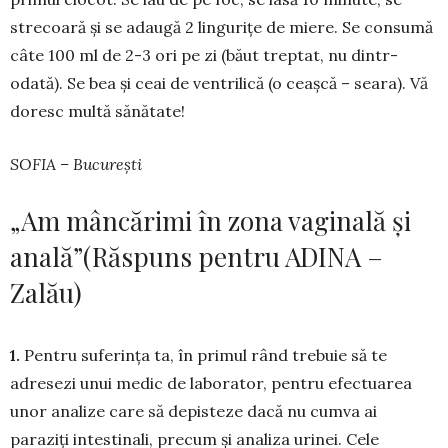
stre­coară și se adaugă 2 lingurițe de miere. Se consumă
câte 100 ml de 2-3 ori pe zi (bă­ut trep­tat, nu dintr-
odată). Se bea și ceai de ventrilică (o ceaș­că – seara). Vă
doresc multă să­nătate!
SOFIA – București
„Am mâncărimi în zona vaginală și
anală”(Răspuns pentru ADINA –
Zalău)
1.
Pentru suferința ta, în primul rând trebuie să te
adresezi unui medic de laborator, pentru efectuarea
unor analize care să depisteze dacă nu cumva ai
paraziți intestinali, precum și analiza urinei. Cele