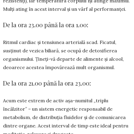
rezistenți), iar temperatura corpului își atinge maximul.
Mulți ating în acest interval și un vârf al performanței.
De la ora 23.00 până la ora 1.00:
Ritmul cardiac și tensiunea arterială scad. Ficatul,
susținut de vezica biliară, se ocupă de detoxifierea
organismului. Țineți-vă departe de alimente și alcool,
deoarece acestea împovărează mult organismul.
De la ora 21.00 până la ora 23.00:
Acum este extrem de activ așa-numitul „triplu
încălzitor” – un sistem energetic responsabil de
metabolism, de distribuția fluidelor și de comunicarea
dintre organe. Acest interval de timp este ideal pentru