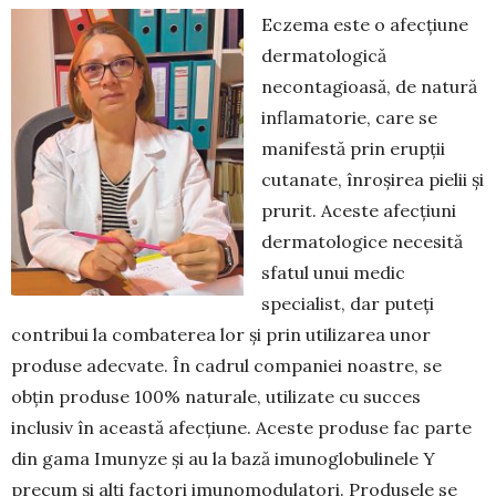
Eczema este o afecțiune
dermatologică
necontagioasă, de natură
inflamatorie, care se
manifestă prin erupții
cutanate, înroșirea pielii și
prurit. Aceste afecțiuni
dermatologice necesită
sfatul unui medic
specialist, dar puteți
contribui la combaterea lor și prin utilizarea unor
produse adecvate. În cadrul companiei noastre, se
obţin produse 100% naturale, utilizate cu succes
inclusiv în această afecțiune. Aceste produse fac parte
din gama Imunyze şi au la bază imunoglobulinele Y
precum şi alţi factori imunomodulatori. Produsele se