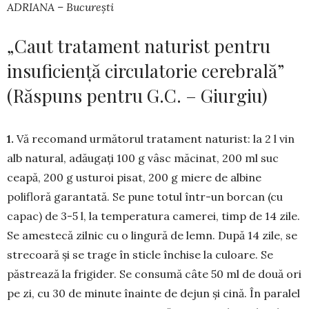
ADRIANA – București
„Caut tratament naturist pentru
insuficiență circulatorie cerebrală”
(Răspuns pentru G.C. – Giurgiu)
1.
Vă recomand următorul trata­ment naturist: la 2 l vin
alb natural, adă­ugați 100 g vâsc mă­cinat, 200 ml suc
ceapă, 200 g usturoi pisat, 200 g miere de albine
polifloră garantată. Se pune totul într-un borcan (cu
capac) de 3-5 l, la tem­peratura ca­me­rei, timp de 14 zile.
Se amestecă zil­nic cu o lin­gu­ră de lemn. După 14 zile, se
stre­coară și se trage în sticle închise la culoare. Se
păstrează la fri­gi­der. Se consumă câte 50 ml de două ori
pe zi, cu 30 de mi­nute înainte de dejun și cină. În paralel