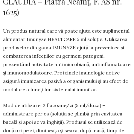
CLAUDIA – Piatra Neamț, F. AS nr.
1625)
Un produs natural care vă poate ajuta este suplimentul
alimentar Imunyze HEALTCARE 5 ml soluție. Utilizarea
produselor din gama IMUNYZE ajută la prevenirea și
combaterea infecțiilor cu germeni patogeni,
prezentând activitate antimicrobiană, antiinflamatoare
și imunomodulatoare. Proteinele imunologic active
asigură imunizarea pasivă a organismului şi au efect de
modulare a funcțiilor sistemului imunitar.
Mod de utilizare: 2 flacoa­ne/zi (5 ml/doza) –
administrare per os (soluția se plimbă prin cavitatea
bucală și apoi se va înghiții). Produsul se utilizează de
două ori pe zi, dimineața și seara, după masă, timp de