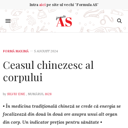
Intra
aici
pe site ul vechi "Formula AS"
FORMĂ MAXIMĂ
5 AUGUST 2024
Ceasul chinezesc al
corpului
by
SILVIU ENE
, NUMĂRUL
1628
• În medicina tradițională chineză se crede că energia se
fo­cali­zea­ză din două în două ore asu­pra unui alt organ
din corp. Un indi­ca­tor prețios pentru sănătate •