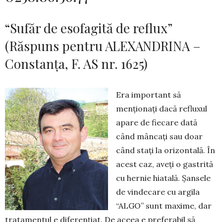
“Sufăr de esofagită de reflux”
(Răspuns pentru ALEXANDRINA –
Constanța, F. AS nr. 1625)
Era important să
menționați dacă refluxul
apare de fiecare dată
când mâncați sau doar
când stați la orizontală. În
acest caz, aveți o gastrită
cu hernie hiatală. Șansele
de vindecare cu argila
“ALGO” sunt maxime, dar
tratamentul e diferențiat. De aceea e preferabil să