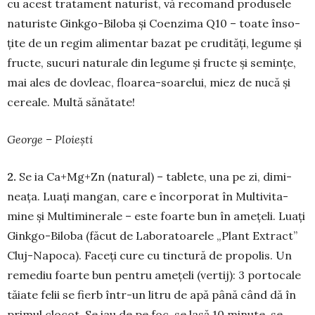
cu acest tra­ta­ment na­turist, vă recomand pro­dusele
naturiste Ginkgo-Biloba și Coenzima Q10 – toate înso­
țite de un regim ali­mentar bazat pe cru­dități, legume și
fructe, sucuri na­tu­rale din legume și fructe și semințe,
mai ales de dovleac, floarea-soarelui, miez de nucă și
ce­reale. Multă sănă­tate!
George – Ploiești
2.
Se ia Ca+Mg+Zn (natu­ral) – ta­blete, una pe zi, dimi­
nea­ța. Luați man­gan, care e încorporat în Multivi­ta­
mine și Multiminerale – este foarte bun în amețeli. Luați
Ginkgo-Biloba (fă­cut de Labo­ra­toarele „Plant Extract”
Cluj-Napoca). Faceți cure cu tinctură de propolis. Un
remediu foarte bun pentru ame­țeli (vertij): 3 portocale
tă­ia­te felii se fierb într-un litru de apă până când dă în
pri­mul clocot. Se iau de pe foc, se lasă 10 mi­nute, se