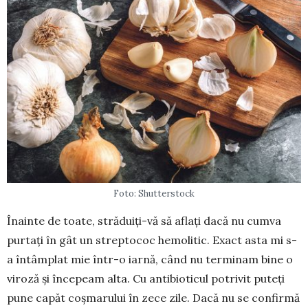
Foto: Shutterstock
Înainte de toate, străduiți-vă să aflați dacă nu cumva
purtați în gât un streptococ hemolitic. Exact asta mi s-
a întâmplat mie într-o iarnă, când nu terminam bine o
viroză și începeam alta. Cu an­­tibioticul potrivit puteți
pu­ne capăt coș­marului în zece zile. Dacă nu se con­firmă