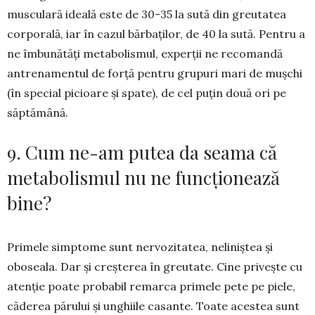
musculară ideală este de 30-35 la sută din greutatea
corporală, iar în cazul băr­baților, de 40 la sută. Pentru a
ne îmbunătăți meta­bolismul, experții ne recomandă
antrenamentul de for­ță pentru grupuri mari de mușchi
(în special pi­cioa­re și spate), de cel puțin două ori pe
săptă­mână.
9. Cum ne-am putea da seama că
metabolismul nu ne funcționează
bine?
Primele simptome sunt nervozitatea, neliniștea și
oboseala. Dar și creșterea în gre­uta­te. Cine privește cu
atenție poate pro­babil remarca primele pete pe piele,
că­derea părului și unghiile casante. Toate acestea sunt