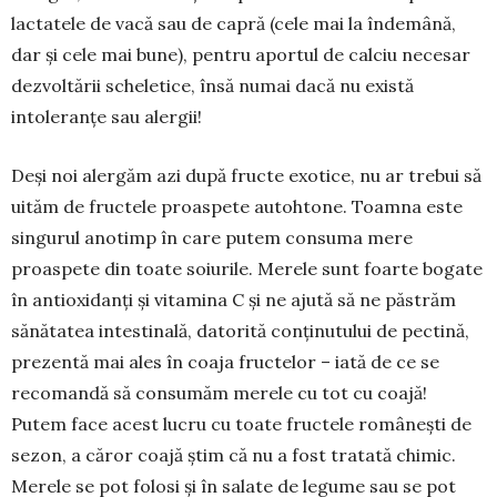
lactatele de vacă sau de capră (cele mai la îndemână,
dar și cele mai bune), pentru aportul de calciu necesar
dezvoltării scheletice, însă numai dacă nu există
intoleranțe sau alergii!
Deși noi alergăm azi după fructe exotice, nu ar trebui să
uităm de fructele proaspete autohtone. Toamna este
singurul anotimp în care putem con­suma mere
proaspete din toate soiurile. Me­rele sunt foarte bogate
în antioxidanți și vitamina C și ne ajută să ne păstrăm
sănătatea intestinală, datorită conținutului de pectină,
prezentă mai ales în coaja fructelor – iată de ce se
recomandă să con­sumăm merele cu tot cu coajă!
Putem face acest lucru cu toate fructele românești de
sezon, a căror coajă știm că nu a fost tratată chimic.
Merele se pot folosi și în salate de legume sau se pot