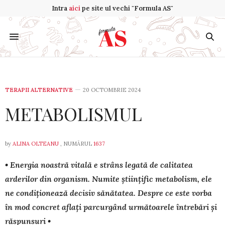
Intra
aici
pe site ul vechi "Formula AS"
TERAPII ALTERNATIVE
20 OCTOMBRIE 2024
METABOLISMUL
by
ALINA OLTEANU
, NUMĂRUL
1637
• Energia noastră vitală e strâns legată de calitatea
arderilor din organism. Numite științific metabolism, ele
ne condiționează de­cisiv sănătatea. Despre ce este vorba
în mod concret aflați parcurgând următoarele întrebări și
răspunsuri •