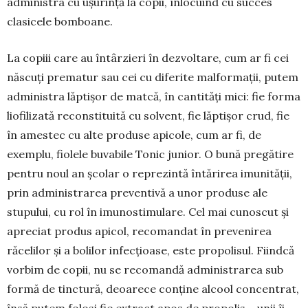
administra cu ușu­rință la copii, înlocuind cu succes
clasicele bomboane.
La copiii care au întârzieri în dezvoltare, cum ar fi cei
născuți prematur sau cei cu diferite mal­formații, putem
administra lăptișor de matcă, în cantități mici: fie forma
liofilizată reconstituită cu solvent, fie lăptișor crud, fie
în amestec cu alte produse apicole, cum ar fi, de
exemplu, fiolele buvabile Tonic junior. O bună pregătire
pentru no­ul an școlar o reprezintă întărirea imunității,
prin administrarea preventivă a unor produse ale
stupului, cu rol în imunostimulare. Cel mai cu­noscut și
apreciat produs apicol, recomandat în pre­venirea
răcelilor și a bolilor infecțioase, este propo­lisul. Fiindcă
vorbim de copii, nu se reco­mandă administrarea sub
formă de tinctură, deoa­rece con­ține alcool concentrat,
însă putem folosi fie extract apos de propolis – unii îi