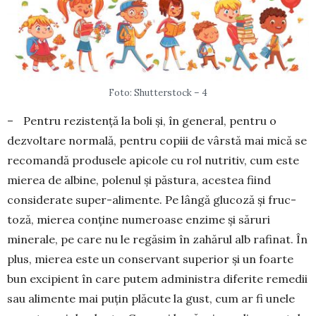
Foto: Shutterstock – 4
– Pentru rezistență la boli și, în general, pentru o
dezvoltare nor­mală, pentru copiii de vârstă mai mică se
recomandă produsele api­cole cu rol nutritiv, cum este
mie­rea de albine, polenul și păstura, acestea fiind
considerate super-alimente. Pe lângă glucoză și fruc­
toză, mierea conține nume­roase en­zime și săruri
minerale, pe care nu le regăsim în za­hărul alb rafinat. În
plus, mierea este un con­servant superior și un foarte
bun ex­cipient în care putem administra diferite remedii
sau alimente mai puțin plăcute la gust, cum ar fi unele