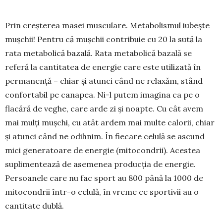
Prin creșterea masei musculare. Metabolismul iubește
mușchii! Pentru că mușchii contribuie cu 20 la sută la
rata metabolică bazală. Rata metabo­lică bazală se
referă la cantitatea de energie care este utilizată în
permanență – chiar și atunci când ne relaxăm, stând
confortabil pe canapea. Ni-l pu­tem imagina ca pe o
flacără de veghe, care arde zi și noapte. Cu cât avem
mai mulți mușchi, cu atât ar­dem mai multe calorii, chiar
și atunci când ne odih­­nim. În fiecare celulă se ascund
mici gene­ra­toare de energie (mitocondrii). Acestea
supli­men­tează de asemenea producția de energie.
Persoa­nele care nu fac sport au 800 până la 1000 de
mito­condrii într-o celulă, în vreme ce sportivii au o
cantitate dublă.