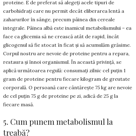
proteine. E de preferat să alegeți acele tipuri de
carbohidrați care nu permit decât eliberarea lentă a
zaharurilor în sânge, precum pâinea din cereale
integrale. Pâinea albă este inamicul metabo­lis­mului – ea
face ca glicemia să ne crească atât de ra­pid, încât
glicogenul să fie stocat în ficat și să acu­mulăm grăsime.
Corpul nostru are nevoie de prote­ine pentru a repara,
restaura și înnoi organismul. În această privință, se
aplică următoarea regulă: con­sumați zilnic cel puțin 1
gram de proteine ​​pentru fiecare kilogram de greutate
corporală. O persoană care cântărește 75 kg are nevoie
de cel puțin 75 g de proteine ​​pe zi, adică de 25 g la
fiecare masă.
5. Cum punem metabolismul la
treabă?