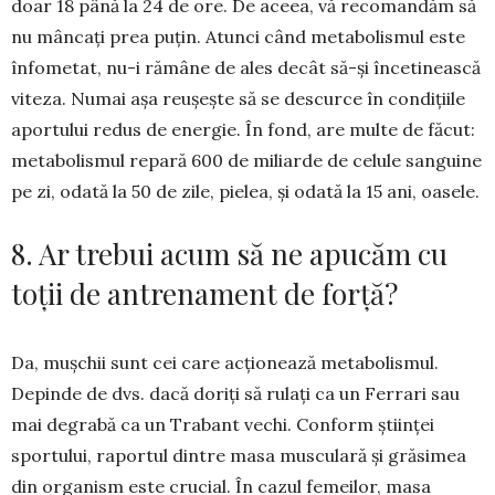
doar 18 până la 24 de ore. De aceea, vă re­comandăm să
nu mâncați prea puțin. Atunci când metabolismul este
înfometat, nu-i rămâne de ales decât să-și încetinească
viteza. Numai așa reușește să se descurce în condițiile
aportului redus de ener­gie. În fond, are multe de făcut:
metabolismul repară 600 de miliarde de celule sanguine
pe zi, odată la 50 de zile, pielea, și odată la 15 ani, oasele.
8. Ar trebui acum să ne apucăm cu
toții de antrenament de forță?
Da, mușchii sunt cei care acționează me­tabolismul.
Depinde de dvs. dacă doriți să rulați ca un Ferrari sau
mai degrabă ca un Tra­bant vechi. Conform științei
sportului, raportul dintre masa musculară și gră­simea
din organism este crucial. În cazul femeilor, masa