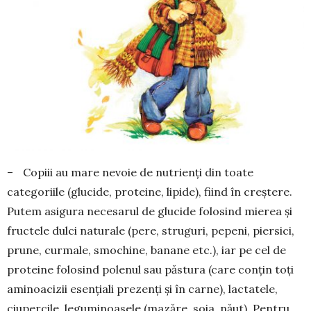
– Copiii au mare nevoie de nutrienți din toate
categoriile (glucide, proteine, li­pide), fiind în creștere.
Putem asigura necesarul de glucide folosind mierea și
fructele dulci naturale (pere, struguri, pe­peni, piersici,
prune, curmale, smo­chine, banane etc.), iar pe cel de
proteine folosind polenul sau păstura (care con­țin toți
aminoacizii esențiali prezenți și în carne), lactatele,
ciupercile, legu­mi­noasele (mazăre, soia, năut). Pentru