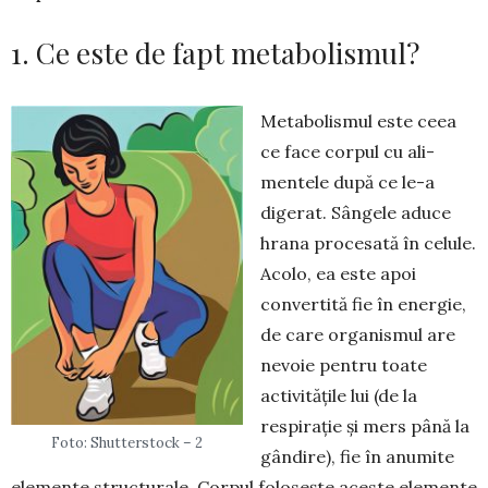
1. Ce este de fapt metabolismul?
Metabolismul este ceea
ce face corpul cu ali­
mentele după ce le-a
digerat. Sângele aduce
hrana procesată în celule.
Acolo, ea este apoi
convertită fie în energie,
de care organismul are
nevoie pentru toate
activitățile lui (de la
respirație și mers până la
Foto: Shutterstock – 2
gândire), fie în anumite
elemente structurale. Cor­pul folosește aceste elemente