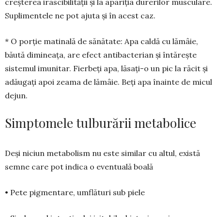
creșterea irasci­bilității și la apariția durerilor musculare.
Suplimentele ne pot ajuta și în acest caz.
* O porție matinală de sănătate: Apa caldă cu lămâie,
băută dimineața, are efect an­tibacterian și întărește
sistemul imunitar. Fier­beți apa, lăsați-o un pic la răcit și
adăugați apoi zea­ma de lămâie. Beți apa înainte de micul
dejun.
Simptomele tulburării metabolice
Deși niciun metabolism nu este similar cu altul, există
semne care pot indica o eventuală boală
• Pete pigmentare, umflături sub piele