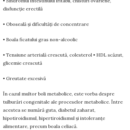
• Sindromul intestinului iritabil, chisturi ovariene,
disfuncție erectilă
• Oboseală și dificultăți de concentrare
• Boala ficatului gras non-alcoolic
• Tensiune arterială crescută, colesterol • HDL scăzut,
glicemie crescută
• Greutate excesivă
În cazul multor boli metabolice, este vorba despre
tulburări congenitale ale proceselor metabolice. Între
acestea se numără guta, diabetul zaharat,
hipotiroidismul, hiperti­roidismul și intoleranțe
alimentare, precum boala celiacă.