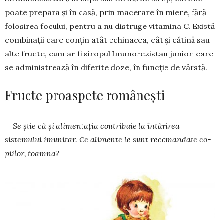
poate prepara și în casă, prin macerare în miere, fără
folosirea focului, pentru a nu distruge vita­mina C. Există
combinații care conțin atât echi­nacea, cât și cătină sau
alte fructe, cum ar fi siro­pul Imuno­rezistan junior, care
se administrează în diferite doze, în funcție de vârstă.
Fructe proaspete românești
– Se știe că și alimentația con­tribuie la întă­rirea
sistemului imunitar. Ce alimente le sunt recomandate co­
piilor, toamna?