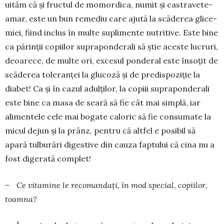
uităm că și fructul de momordica, numit și castravete-
amar, este un bun remediu care ajută la scăderea glice­
miei, fiind inclus în multe suplimente nutritive. Este bine
ca părinții copiilor supraponderali să știe aceste lucruri,
deoarece, de multe ori, excesul ponderal este însoțit de
scăderea tole­ranței la glucoză și de pre­dis­poziție la
diabet! Ca și în cazul adulților, la copiii supraponderali
este bine ca masa de seară să fie cât mai simplă, iar
alimentele cele mai bogate caloric să fie consumate la
micul dejun și la prânz, pentru că altfel e posibil să
apară tulbu­rări digestive din cauza faptului că cina nu a
fost digerată complet!
– Ce vitamine le recomandați, în mod special, co­piilor,
toamna?