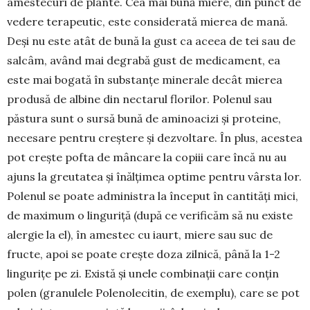
amestecuri de plante. Cea mai bună miere, din punct de
vedere terapeutic, este considerată mierea de mană.
Deși nu este atât de bună la gust ca aceea de tei sau de
salcâm, având mai degrabă gust de medicament, ea
este mai bo­gată în substan­țe minerale decât mierea
produsă de albine din nectarul florilor. Po­lenul sau
păstura sunt o sursă bună de aminoacizi și pro­teine,
necesare pentru creștere și dezvoltare. În plus, acestea
pot crește pofta de mâncare la copiii care încă nu au
ajuns la greutatea și înăl­țimea optime pentru vârsta lor.
Polenul se poate administra la început în cantități mici,
de ma­ximum o linguriță (după ce verificăm să nu existe
alergie la el), în amestec cu iaurt, miere sau suc de
fructe, apoi se poate crește doza zilnică, până la 1-2
lingurițe pe zi. Există și unele combinații care conțin
polen (granulele Poleno­lecitin, de exem­plu), care se pot