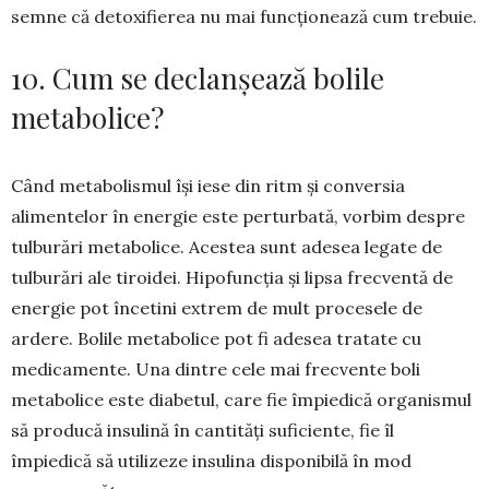
semne că deto­xifierea nu mai funcționează cum trebuie.
10. Cum se declanșează bolile
metabolice?
Când metabolismul își iese din ritm și conversia
alimentelor în energie este perturbată, vorbim despre
tulburări me­tabolice. Acestea sunt adesea legate de
tulburări ale tiroidei. Hipofuncția și lipsa frecventă de
energie pot încetini extrem de mult procesele de
ardere. Bolile metabolice pot fi adesea tratate cu
medicamente. Una dintre cele mai frecvente boli
metabolice este diabetul, care fie împiedică organismul
să pro­ducă insulină în cantități suficiente, fie îl
împiedică să utilizeze insulina dispo­nibilă în mod