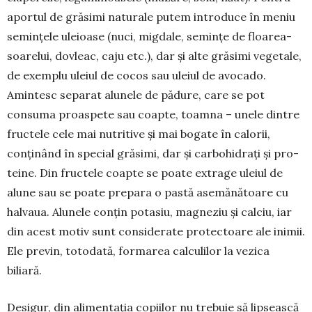
apor­tul de grăsimi naturale putem intro­duce în meniu
semințele uleioase (nuci, migdale, semințe de floarea-
soarelui, dovleac, caju etc.), dar și alte grăsimi vegetale,
de exemplu uleiul de cocos sau uleiul de avocado.
Amintesc separat alu­nele de pădure, care se pot
consuma proaspete sau coapte, toamna – unele dintre
fructele cele mai nutritive și mai bogate în calorii,
conți­nând în special grăsimi, dar și carbohidrați și pro­
teine. Din fructele coapte se poate extrage uleiul de
alune sau se poate prepara o pastă asemănătoare cu
halvaua. Alunele conțin potasiu, magneziu și cal­ciu, iar
din acest motiv sunt considerate protec­toare ale inimii.
Ele previn, totodată, formarea calculilor la vezica
biliară.
Desigur, din alimentația copiilor nu trebuie să lipsească