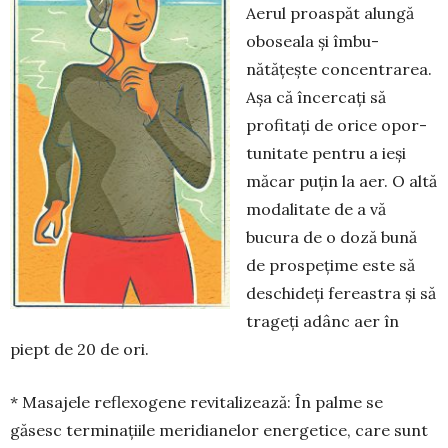
Aerul proaspăt alungă
oboseala și îm­bu­
nătățește concentrarea.
Așa că în­cercați să
profitați de orice opor­
tunitate pen­tru a ieși
măcar puțin la aer. O altă
modalitate de a vă
bucura de o do­ză bună
de pros­pețime este să
des­chideți fereastra și să
trageți adânc aer în
piept de 20 de ori.
* Masajele reflexogene re­vitalizează: În palme se
găsesc terminațiile me­ridianelor energe­ti­ce, care sunt