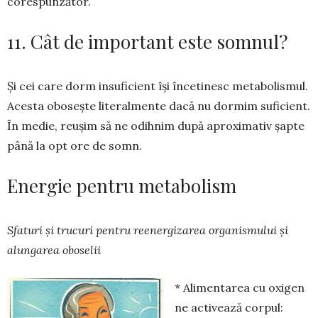
corespunzător.
11. Cât de important este somnul?
Și cei care dorm insuficient își în­cetinesc metabolismul.
Acesta obo­sește literalmente dacă nu dormim suficient.
În medie, reușim să ne odihnim după aproximativ șapte
până la opt ore de somn.
Energie pentru metabolism
Sfaturi și trucuri pentru reenergizarea organis­mului și
alungarea oboselii
* Alimentarea cu oxigen
ne activează corpul: