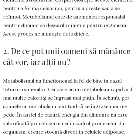
pentru a forma celule noi, pentru a crește sau a se
reînnoi. Metabolismul este de asemenea responsabil
pentru eliminarea deșeurilor inutile pentru organism.
Acest proces se numește detoxifiere.
2. De ce pot unii oameni să mănânce
cât vor, iar alții nu?
Metabolismul nu funcționează la fel de bine în cazul
tuturor oamenilor. Cei care au un metabolism rapid ard
mai multe calorii și se îngrașă mai puțin. În schimb, per­
soanele cu me­tabolism lent tind să se îngrașe mai re­
pede. În astfel de cazuri, energia din ali­mente nu este
valorificată prin utili­zarea ei în cadrul proceselor din
orga­nism, ci este stocată direct în celu­lele adipoase.