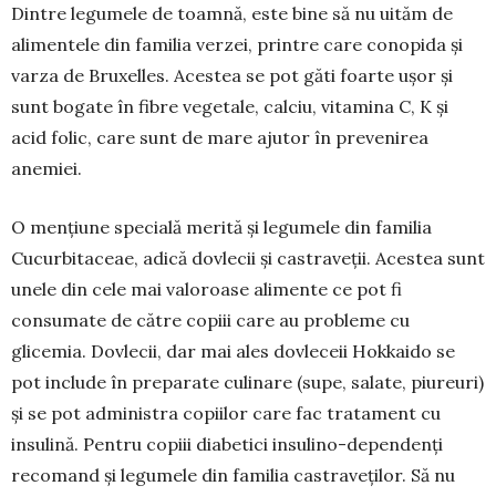
Dintre legumele de toamnă, este bine să nu uităm de
alimentele din familia verzei, printre care conopida și
varza de Bruxelles. Acestea se pot găti foarte ușor și
sunt bogate în fibre vegetale, calciu, vitamina C, K și
acid folic, care sunt de mare aju­tor în prevenirea
anemiei.
O mențiune specială merită și legumele din familia
Cucurbitaceae, adică dovlecii și castra­veții. Acestea sunt
unele din cele mai valoroase ali­mente ce pot fi
consumate de către copiii care au probleme cu
glicemia. Dovlecii, dar mai ales dovle­ceii Hokkaido se
pot include în preparate culinare (supe, salate, piureuri)
și se pot administra copiilor care fac tratament cu
insulină. Pentru co­piii diabetici insulino-dependenți
recomand și le­gu­mele din familia castraveților. Să nu