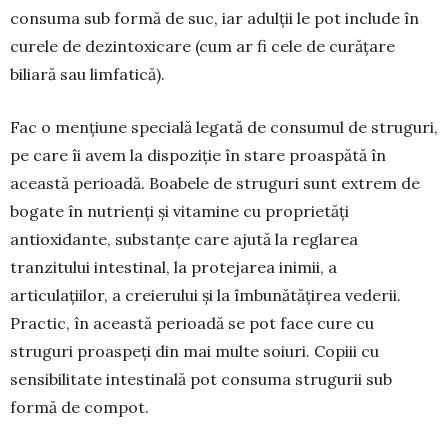
consuma sub formă de suc, iar adulții le pot include în
curele de dezin­toxicare (cum ar fi cele de curățare
biliară sau lim­fatică).
Fac o mențiune specială legată de consumul de struguri,
pe care îi avem la dispoziție în stare proaspătă în
această perioadă. Boabele de struguri sunt extrem de
bogate în nutrienți și vitamine cu pro­prietăți
antioxidante, substanțe care ajută la reglarea
tranzitului intestinal, la protejarea inimii, a
articulațiilor, a creierului și la îmbunătățirea vederii.
Practic, în această perioadă se pot face cure cu
struguri proaspeți din mai multe soiuri. Copiii cu
sensibilitate intestinală pot consuma strugurii sub
formă de compot.