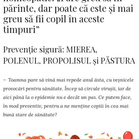
părinte, dar poate că este și mai
greu să fii copil în aceste
timpuri”
Prevenție sigură: MIEREA,
POLENUL, PROPOLISUL și PĂSTURA
– Toamna pare să vină mai repede anul ăsta, cu veșnicele
provocări pentru sănătate. Încep să circule virușii, iar de
aici până la o epi­demie nu e decât un pas. Ce pu­tem face,
în mod preventiv, pentru a ne men­ține copiii în cea mai
bună stare de sănătate?