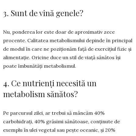
3. Sunt de vină genele?
Nu, ponderea lor este doar de apro­ximativ zece
procente. Calitatea meta­bolismului depinde în prin­cipal
de mo­dul în care ne poziționăm față de exer­cițiul fizic și
alimentație. Oricine duce un stil de viață sănătos își
poate îmbunătăți metabolismul.
4. Ce nutrienți necesită un
metabolism sănătos?
Pe parcursul zilei, ar trebui să mâncăm 40%
carbohidrați, 40% grăsimi sănătoase, conținute de
exemplu în ulei vegetal sau pește oceanic, și 20%