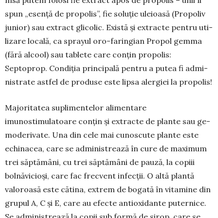
spun „esență de propolis”, fie soluție uleioasă (Propoliv
junior) sau extract glicolic. Există și extracte pentru uti­
lizare locală, ca sprayul oro-fa­ringian Propol gemma
(fără al­cool) sau tablete care conțin pro­polis:
Septoprop. Condi­ția prin­cipală pentru a putea fi admi­
nistrate astfel de produse este lipsa alergiei la propolis!
Ma­joritatea suplimentelor ali­mentare
imunostimulatoare con­țin și extracte de plante sau ge­
moderivate. Una din cele mai cunoscute plante este
echinacea, care se administrează în cure de maximum
trei săptămâni, cu trei săptămâni de pauză, la copiii
bolnăvicioși, care fac frec­vent infecții. O altă plantă
valoroasă este că­tina, extrem de bogată în vitamine din
grupul A, C și E, care au efecte antioxidante puternice.
Se adminis­trea­ză la copii sub formă de sirop, care se