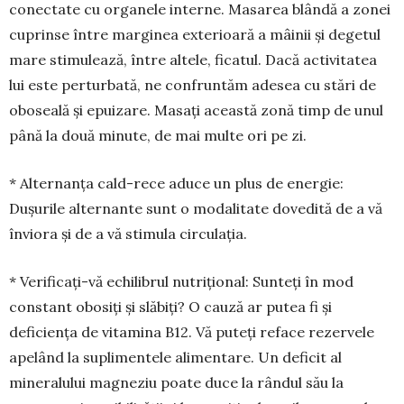
conectate cu organele interne. Masarea blândă a zonei
cuprin­se între marginea ex­terioară a mâinii și degetul
ma­re stimulează, între altele, ficatul. Dacă activi­tatea
lui este per­tur­bată, ne confruntăm adesea cu stări de
oboseală și epuizare. Masați această zonă timp de unul
până la două minute, de mai multe ori pe zi.
* Alternanța cald-rece aduce un plus de energie:
Dușurile alternante sunt o mo­dalitate do­vedită de a vă
înviora și de a vă sti­mula circulația.
* Verificați-vă echilibrul nutrițional: Sun­­teți în mod
constant obosiți și slăbiți? O cau­ză ar putea fi și
deficiența de vitamina B12. Vă puteți reface rezervele
apelând la suplimentele alimen­tare. Un deficit al
mineralului mag­neziu poate duce la rândul său la