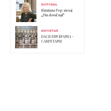
EDITORIAL
Sânziana Pop: mesaj
„Din dosul ușii”
REPORTAJE
DACII DIN SPANIA –
CARPETANII