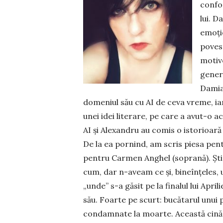
confor
lui. D
emoți
povest
motive
genera
Damian
domeniul său cu AI de ceva vreme, ia
unei idei literare, pe care a avut-o ac
AI și Alexandru au comis o istorioară 
De la ea pornind, am scris piesa pen
pentru Carmen Anghel (soprană). Șt
cum, dar n-aveam ce și, bineînțeles, 
„unde” s-a găsit pe la finalul lui Apri
său. Foarte pe scurt: bucătarul unui 
condamnate la moarte. Această cină 