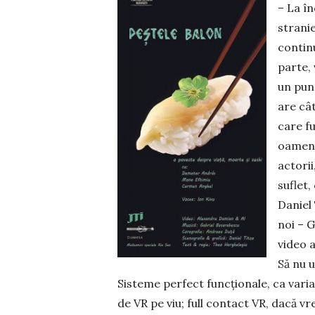
– La în
stranie
continu
parte, 
un punc
are cât
care f
oamenil
actorii
suflet
Daniel
noi – 
video a
Să nu u
Sisteme perfect funcționale, ca varia
de VR pe viu; full contact VR, dacă vr