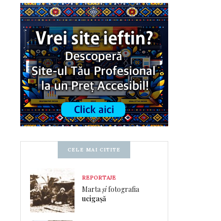
CELE MAI CITITE
REPORTAJE
Marta
și
fotografia
ucigașă