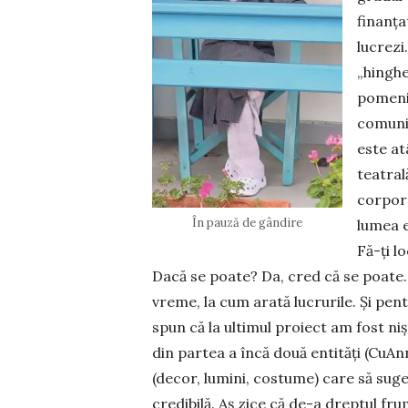
finanța
lucrezi
„hinghe
pomenim
comunit
este at
teatral
corpora
În pauză de gândire
lumea e
Fă-ți lo
Dacă se poate? Da, cred că se poate.
vreme, la cum arată lucrurile. Și pe
spun că la ultimul proiect am fost niș
din partea a încă două entități (CuAn
(decor, lumini, costume) care să suge
credibilă. Aș zice că de-a dreptul f