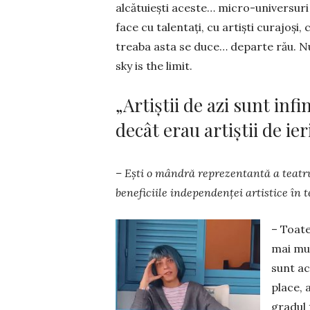
alcătuiești aceste… micro-universuri 
face cu talentați, cu artiști curajoși, 
treaba asta se duce… departe rău. Nu 
sky is the limit.
„Artiștii de azi sunt infi
decât erau artiștii de ier
– Ești o mândră reprezentantă a teatru
beneficiile independenței artistice în 
– Toate
mai mult
sunt ac
place, 
gradul 