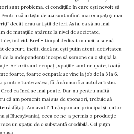
tori sunt problema, ci condițiile în care ești nevoit să
. Pentru că artiștii de azi sunt infinit mai ocupați și mai
riți” decât erau artiștii de ieri. Asta, ca să nu mai
 de mutațiile apărute la nivel de societate,
ate, individ. Bref – timpul dedicat muncii la scenă
ât de scurt, încât, dacă nu ești puțin atent, activitatea
ă de la independenți începe să semene cu o slujbă la
ție. Actorii sunt ocupați, spațiile sunt ocupate, toată
ste foarte, foarte ocupată; se vine la job de la 3 la 6.
c printre toate astea, fără să sacrifici actul artistic.
 Cred ca încă se mai poate. Dar nu pentru multă
ntru că am pomenit mai sus de sponsori, trebuie să
te răsfățați. Am avut JTI că sponsor principal și ajutor
na și Bluesylvania), ceea ce ne-a permis o producție
reze un spațiu de o substanță credibilă. Cel puțin
rumoasă…