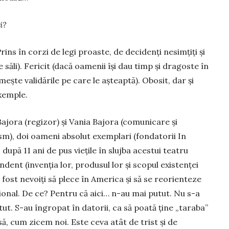
i?
rins în corzi de legi proaste, de decidenți nesimțiți și
săli). Fericit (dacă oamenii își dau timp și dragoste în
ește validările pe care le așteaptă). Obosit, dar și
xemple.
Bajora (regizor) și Vania Bajora (comunicare și
ism), doi oameni absolut exemplari (fondatorii In
, după 11 ani de pus viețile în slujba acestui teatru
dent (invenția lor, produsul lor și scopul existenței
u fost nevoiți să plece în America și să se reorienteze
ional. De ce? Pentru că aici… n-au mai putut. Nu s-a
ut. S-au îngropat în datorii, ca să poată ține „taraba”
ă, cum zicem noi. Este ceva atât de trist și de