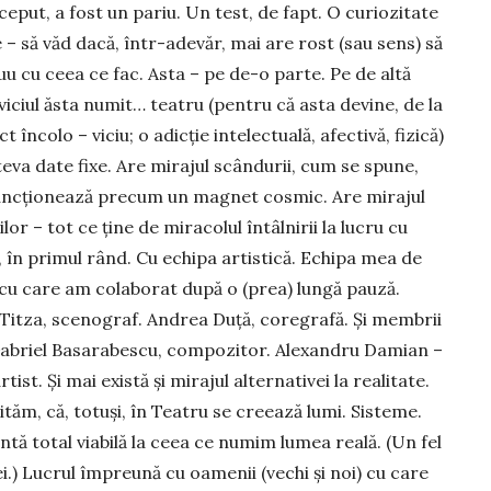
ceput, a fost un pariu. Un test, de fapt. O curiozitate
 – să văd dacă, într-adevăr, mai are rost (sau sens) să
u cu ceea ce fac. Asta – pe de-o parte. Pe de altă
viciul ăsta numit… teatru (pentru că asta devine, de la
t încolo – viciu; o adicție intelectuală, afectivă, fizică)
eva date fixe. Are mirajul scândurii, cum se spune,
uncționează precum un magnet cosmic. Are mirajul
or – tot ce ține de miracolul întâlnirii la lucru cu
, în primul rând. Cu echipa artistică. Echipa mea de
, cu care am colaborat după o (prea) lungă pauză.
 Titza, scenograf. Andrea Duță, coregrafă. Și membrii
Gabriel Basarabescu, compozitor. Alexandru Damian –
rtist. Și mai există și mirajul alternativei la realitate.
ităm, că, totuși, în Teatru se creează lumi. Sisteme.
ntă total viabilă la ceea ce numim lumea reală. (Un fel
ei.) Lucrul împreună cu oamenii (vechi și noi) cu care