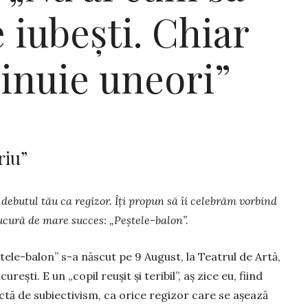
e iubești. Chiar
hinuie uneori”
riu”
debutul tău ca regizor. Îți propun să îi celebrăm vorbind
bucură de mare succes: „Peștele-balon”.
tele-balon” s-a născut pe 9 August, la Teatrul de Artă,
curești. E un „copil reușit și teribil”, aș zice eu, fiind
tă de subiectivism, ca orice regizor care se așează