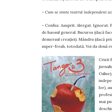
– Cum se simte teatrul independent az
– Confuz. Asuprit. Alergat. Ignorat. P
de haosul general. Bucuros (dacă face 
demersul creației). Mândru (dacă prim
super-fresh, totodată. Voi da două e
Cristi 
jurnal
Culise)
indepen
lor), a
profes
mai put
deschis