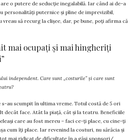
are o putere de seducție inegalabilă. Iar când ai de-a
cu personalități puternice și pline de imprevizibil,
vreau să recurg la clișee, dar, pe bune, poți afirma că
nit mai ocupați și mai hingheriți
i”
lui independent. Care sunt „costurile” și care sunt
teatru?
 s-au scumpit în ultima vreme. Totul costă de 5 ori
 decât face. Atât la piață, cât și la teatru. Beneficiile
eleași care au fost mereu – faci ce-ți place, cu cine-ți
așa cum îți place. Iar revenind la costuri, nu sărăcia și
tot mai ridicat de dificultate în a găsi sponsori/