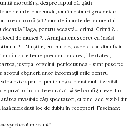
anță mortală) și despre faptul că, gătit
 ucide într-o secundă, sau în chinuri groaznice.
 moare cu o oră și 12 minute îna­inte de momentul
i judecat la Haga, pentru această… crimă. Crimă!?…
a locul de muncă!?… Aranjament secret cu însăși
inului!?… Nu știm, cu toate că avocata lui din oficiu
e. Timp în care teme precum onoarea, libertatea,
artea, justiția, orgoliul, perfecțiunea – sunt puse pe
 scopul obținerii unor informații utile pentru
stea este aparte, pentru că are mai mult invizibil
are privitor în parte e invitat să și-l configureze. Iar
âtea invizibile câți spectatori, ei bine, acel vizibil din
u lasă niciodată loc de dubiu în receptori. Fascinant.
ea spectacol în scenă?