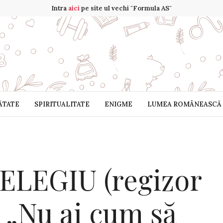
Intra
aici
pe site ul vechi "Formula AS"
ĂTATE
SPIRITUALITATE
ENIGME
LUMEA ROMÂNEASCĂ
LEGIU (regizor
 „Nu ai cum să