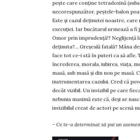
pește care conține tetradoxină (subst
necorespunzător, peștele-balon poate
Este și cazul deținutei noastre, care
execuției. Iar bucătarul urmează a f
Omor prin imprudență!? Neglijență l
deținuta?… Greșeală fatală? Mâna dest
face tot ce-i stă în puteri ca să afl
încrederea, morala, iubirea, viața, mo
masă, sub masă și din nou pe masă. Cu
instrumentarea cazului. Cred că pove
decât vizibil. Un invizibil pe care fiec
nebunia maximă este că, deși se nasc at
invizibilul creat de actori pe scenă n
– Ce te-a determinat să pui un asemen