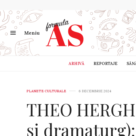
Meniu
ARHIVĂ
REPORTAJE
SĂN
PLANETE CULTURALE
6 DECEMBRIE 2024
THEO HERGHE
și dramaturg):