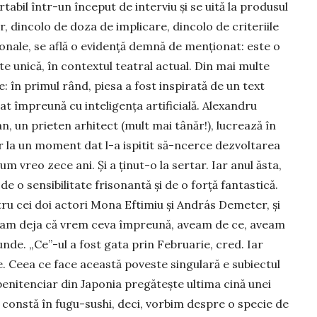
tabil într-un început de interviu și se uită la produsul
ar, dincolo de doza de implicare, dincolo de criteriile
onale, se află o evidență demnă de menționat: este o
e unică, în contextul teatral actual. Din mai multe
: în primul rând, piesa a fost inspirată de un text
t împreună cu inteligența artificială. Alexandru
, un prieten arhitect (mult mai tânăr!), lucrează în
r la un moment dat l-a ispitit să-ncerce dezvoltarea
um vreo zece ani. Și a ținut-o la sertar. Iar anul ăsta,
de o sensibilitate frisonantă și de o forță fantastică.
tru cei doi actori Mona Eftimiu și András Demeter, și
iam deja că vrem ceva împreună, aveam de ce, aveam
unde. „Ce”-ul a fost gata prin Februarie, cred. Iar
lie. Ceea ce face această poveste singulară e subiectul
penitenciar din Japonia pregătește ultima cină unei
constă în fugu-sushi, deci, vorbim despre o specie de