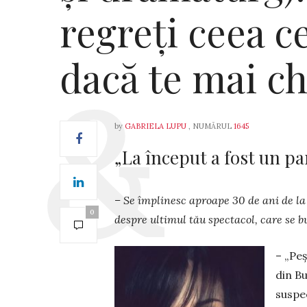
regreți ceea c
dacă te mai c
by
GABRIELA LUPU
, NUMĂRUL
1645
„La început a fost un pa
– Se împlinesc aproape 30 de ani de la 
0
despre ultimul tău spectacol, care se 
– „Peș
din Bu
suspec