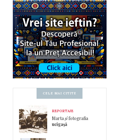
CELE MAI CITITE
REPORTAJE
Marta
și
fotografia
ucigașă