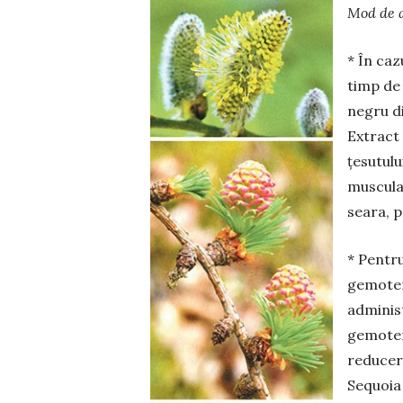
Mod de 
* În ca
timp de
negru di
Extract
ţesutulu
muscular
seara, 
* Pentr
gemoter
administ
gemoter
reducere
Sequoia 