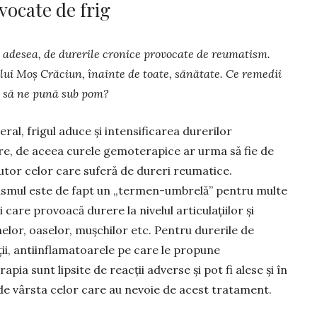
vocate de frig
ă, adesea, de durerile cronice provocate de reumatism.
i lui Moș Crăciun, înainte de toate, sănătate. Ce remedii
m să ne pună sub pom?
eral, frigul adu­ce și intensificarea durerilor
re, de aceea curele gemoterapice ar urma să fie de
utor celor care suferă de dureri reumatice.
mul este de fapt un „ter­men-um­­brelă” pentru mul­te
i care provoacă durere la nivelul articulațiilor și
lor, oaselor, mușchilor etc. Pentru durerile de
ții, anti­inflamatoarele pe care le propune
pia sunt lipsite de reacții adverse și pot fi alese și în
de vârsta celor care au nevoie de acest tratament.