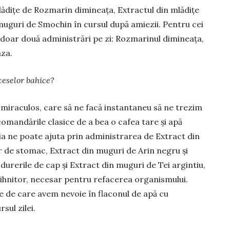
lădițe de Rozmarin dimineața, Extractul din mlădițe
 muguri de Smochin în cursul după amiezii. Pentru cei
doar două administrări pe zi: Rozmarinul dimineața,
aza.
ceselor bahice?
miraculos, care să ne facă instantaneu să ne trezim
comandările clasice de a bea o cafea tare și apă
ia ne poate ajuta prin administrarea de Extract din
 de stomac, Extract din muguri de Arin negru și
urerile de cap și Extract din muguri de Tei argintiu,
ihnitor, necesar pentru refacerea organismului.
de care avem nevoie în flaconul de apă cu
sul zilei.