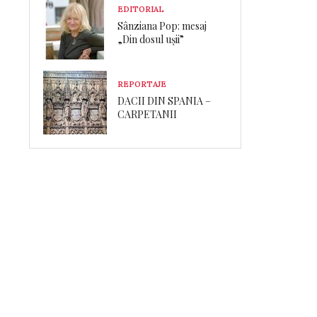
EDITORIAL
Sânziana Pop: mesaj
„Din dosul ușii”
REPORTAJE
DACII DIN SPANIA –
CARPETANII