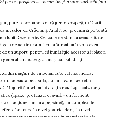
i pentru pregătirea stomacului și-a intestinelor în fața
igur, putem propune o cură gemoterapică, utilă atât
tea meselor de Crăciun și Anul Nou, precum și pe toată
da lunii Decembrie. Cei care ne știm cu sensibilitate
el gastric sau intestinal cu atât mai mult vom avea
 de un suport, pentru că bunătățile acestor sărbători
n general cu multe grăsimi și carbohidrați.
ctul din muguri de Smochin este cel mai indicat
itor în această perioadă, normalizând secreţia
că. Mugurii Smochinului conţin mucilagii, substanţe
atice (lipaze, proteaze, cravină – un ferment
zic cu acţiune similară pepsinei), un complex de
fecte benefice la nivel gastric, dar și la nivel