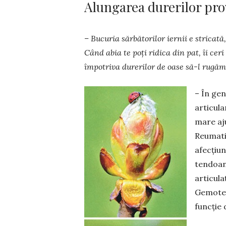
Alungarea durerilor pro
– Bucuria sărbătorilor iernii e stricat
Când abia te poți ridica din pat, îi cer
împotriva durerilor de oase să-l rugă
– În gen
articula
mare aj
Reumatis
afecțiun
tendoane
articula
Gemotera
funcție 