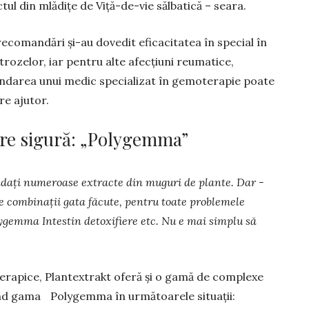
ctul din mlădițe de Viță-de-vie sălbatică – seara.
ecomandări și-au dovedit eficacitatea în special în
trozelor, iar pentru alte afecțiuni reumatice,
darea unui medic specializat în gemoterapie poate
re ajutor.
are sigură: „Polygemma”
ndați numeroase extrac­te din muguri de plante. Dar ­
e combinații gata făcute, pentru toate problemele
emma Intestin detoxifiere etc. Nu e mai simplu să
erapice, Plantextrakt oferă și o gamă de complexe
 gama Polygemma în următoarele ­situații: