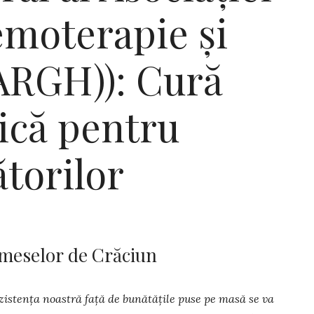
moterapie și
ARGH)): Cură
ică pentru
torilor
 meselor de Crăciun
ezistența noastră față de bunătățile puse pe masă se va