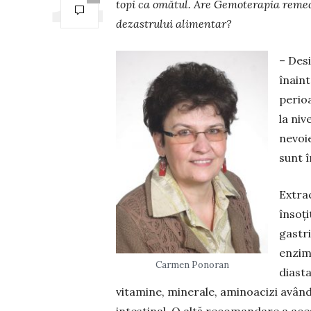
topi ca omătul. Are Gemoterapia remedi
dezastrului alimentar?
– Des
înain
perioa
la niv
nevoie
sunt î
Extra
însoț
gastri
enzim
Carmen Ponoran
diasta
vitamine, minerale, aminoacizi având e