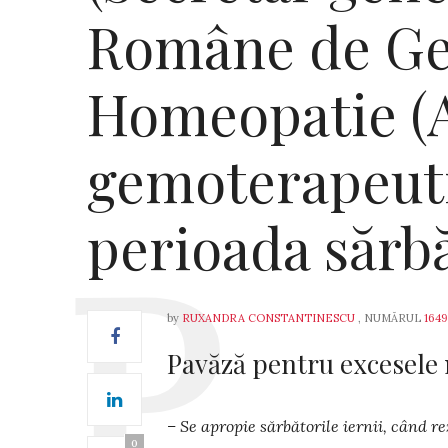
Române de Ge
Homeopatie (
gemoterapeut
perioada sărbă
by
RUXANDRA CONSTANTINESCU
, NUMĂRUL
1649
Pavăză pentru excesele
– Se apropie sărbătorile iernii, când r
0