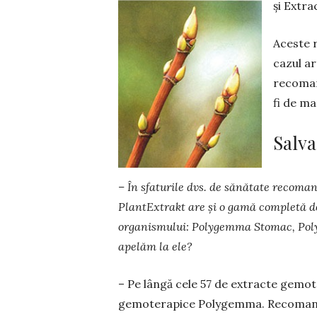
și Extra
Aceste r
cazul ar
recoman
fi de ma
Salv
– În sfaturile dvs. de sănătate recoma
PlantExtrakt are și o gamă completă d
organismului: Polygemma Stomac, Polyg
apelăm la ele?
– Pe lângă cele 57 de extracte gemot
gemoterapice Polygemma. Recomand