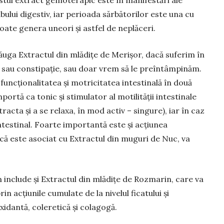
stui extract gemoterapic este în manifestări ale
ubului digestiv, iar perioada sărbătorilor este una cu
ate genera uneori și astfel de neplăceri.
ga Extractul din mlădițe de Merișor, dacă suferim în
e sau constipație, sau doar vrem să le preîntâmpinăm.
uncţionalitatea şi motricitatea intestinală în două
ortă ca tonic și stimulator al motilității intestinale
racta și a se relaxa, în mod activ – singure), iar în caz
ntestinal. Foarte importantă este și acțiunea
dacă este asociat cu Extractul din muguri de Nuc, va
include și Extractul din mlădițe de Rozmarin, care va
n acțiunile cumu­late de la nivelul ficatului și
xidantă, coleretică și colagogă.