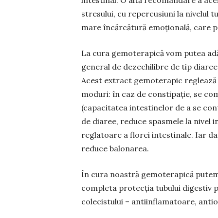
intestinal. O altă recomandare a ace
stresului, cu repercusiuni la nivelul t
mare încărcătură emoțională, care po
La cura gemoterapică vom putea adău
general de dezechilibre de tip diare
Acest extract gemoterapic reglează f
moduri: în caz de constipaţie, se comp
(capacitatea intestinelor de a se cont
de diaree, reduce spasmele la nivel i
reglatoare a florei intestinale. Iar 
reduce balonarea.
În cura noastră gemoterapică putem 
completa protecția tubului digestiv pri
colecistului – antiinflamatoare, antio