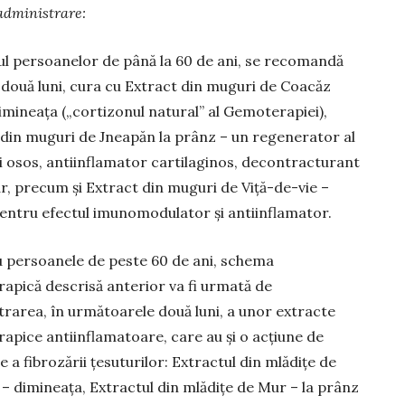
administrare:
zul persoanelor de până la 60 de ani, se recomandă
 două luni, cura cu Extract din muguri de Coacăz
mineața („cortizonul natural” al Gemoterapiei),
 din muguri de Jneapăn la prânz – un regenerator al
i osos, antiinflamator cartilaginos, decontracturant
, precum și Extract din muguri de Vi­ță-de-vie –
pentru efectul imunomodulator și antiinflamator.
u persoanele de peste 60 de ani, schema
apică descrisă anterior va fi urmată de
rarea, în următoarele două luni, a unor extracte
apice antiinflamatoare, care au și o acțiune de
 a fibrozării țesuturilor: Extractul din mlădițe de
– dimineața, Extractul din mlădițe de Mur – la prânz