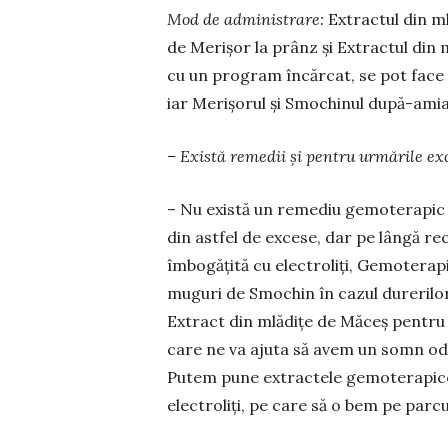
Mod de administrare:
Extractul din m
de Merișor la prânz și Extractul din
cu un program încărcat, se pot face 
iar Merișorul și Smochinul după-ami
– Există remedii și pentru urmările ex
– Nu există un remediu gemoterapic 
din astfel de excese, dar pe lângă re
îmbogățită cu electroliți, Gemoterap
muguri de Smochin în cazul durerilor
Extract din mlădițe de Măceș pentru d
care ne va ajuta să avem un somn od
Putem pune extractele gemoterapice 
electroliți, pe care să o bem pe parcur