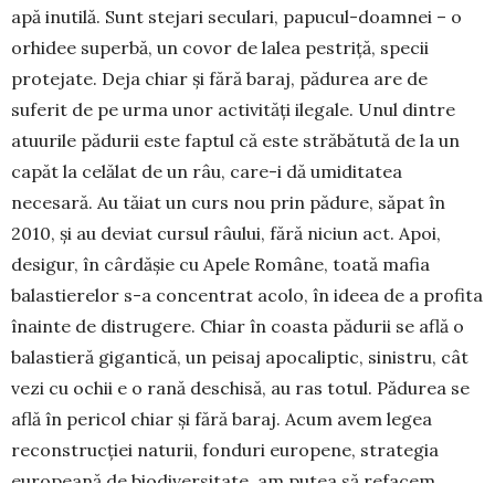
apă inutilă. Sunt stejari seculari, papu­cul-doamnei – o
orhidee superbă, un covor de lalea pestriță, specii
protejate. Deja chiar și fără baraj, pădurea are de
suferit de pe urma unor activități ilegale. Unul dintre
atuurile pădurii este faptul că este străbătută de la un
capăt la celălat de un râu, care-i dă umiditatea
necesară. Au tăiat un curs nou prin pădure, săpat în
2010, și au deviat cursul râului, fără niciun act. Apoi,
desigur, în cârdășie cu Apele Române, toată mafia
balastierelor s-a concentrat acolo, în ideea de a profita
înainte de distrugere. Chiar în coasta pădurii se află o
balastieră gigantică, un peisaj apocaliptic, sinistru, cât
vezi cu ochii e o rană deschisă, au ras totul. Pădurea se
află în pericol chiar și fără baraj. Acum avem legea
reconstrucției naturii, fonduri europene, strategia
europeană de biodiversitate, am putea să refacem