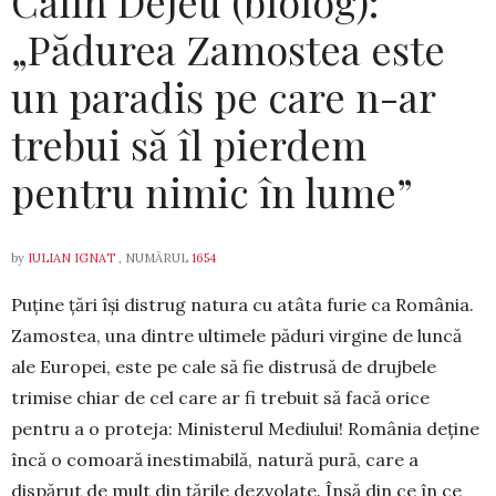
Călin Dejeu (biolog):
„Pădurea Zamostea este
un paradis pe care n-ar
trebui să îl pierdem
pentru nimic în lume”
by
IULIAN IGNAT
, NUMĂRUL
1654
Puține țări își distrug natura cu atâta furie ca România.
Zamostea, una dintre ultimele păduri virgine de luncă
ale Europei, este pe cale să fie distrusă de drujbele
trimise chiar de cel care ar fi trebuit să facă orice
pentru a o proteja: Ministerul Mediului! România deține
încă o comoară inestimabilă, natură pură, care a
dispărut de mult din țările dezvolate. Însă din ce în ce