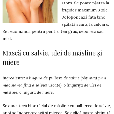
stors. Se poa­te păstra la
frigider ma­ximum 3 zile.
Se lo­ţionează fața bine
spă­lată sea­ra, la culcare.
Se recomandă pen­tru pentru ten gras, seboreic sau
mixt.
Mască cu salvie, ulei de măsline și
miere
Ingrediente: o lingură de pulbere de salvie (obţinută prin
măcinarea fină a salviei uscate), o linguriţă de ulei de
măsline, o lingură de miere.
Se amestecă bine uleiul de măsline cu pul­berea de salvie,
a­poi se încorpo­rează şi mierea. Se aplică pasta obţi­nută