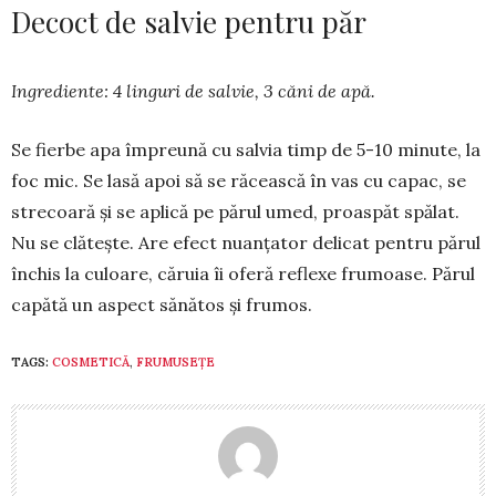
Decoct de salvie pentru păr
Ingrediente: 4 lin­guri de salvie, 3 căni de apă.
Se fierbe apa împreună cu salvia timp de 5-10 minute, la
foc mic. Se la­să apoi să se răcească în vas cu ca­pac, se
strecoară şi se aplică pe părul umed, proaspăt spălat.
Nu se clă­teşte. Are efect nuanţator delicat pen­tru părul
închis la culoare, căruia îi oferă reflexe frumoase. Părul
capătă un aspect să­nă­tos şi frumos.
TAGS:
COSMETICĂ
,
FRUMUSEȚE