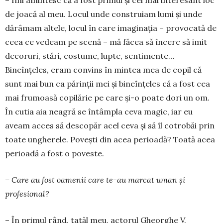
– Îmi amintesc că a fost primul și cel mai interesant loc
de joacă al meu. Locul unde construiam lumi și unde
dărâmam altele, locul în care imaginația – provocată de
ceea ce vedeam pe scenă – mă făcea să încerc să imit
decoruri, stări, costume, lupte, sentimente…
Bineînțeles, eram convins în mintea mea de copil că
sunt mai bun ca părinții mei și bineînțeles că a fost cea
mai frumoasă copilărie pe care și-o poate dori un om.
În cutia aia neagră se întâmpla ceva magic, iar eu
aveam acces să descopăr acel ceva și să îl cotrobăi prin
toate ungherele. Povești din acea perioadă? Toată acea
perioadă a fost o poveste.
– Care au fost oamenii care te-au marcat uman și
profesional?
– În primul rând, tatăl meu, actorul Gheorghe V.