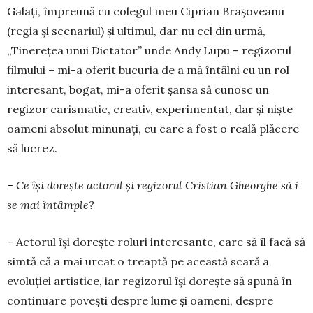
Galați, împreună cu colegul meu Ciprian Brașoveanu
(regia și scenariul) și ultimul, dar nu cel din urmă,
„Tinerețea unui Dictator” unde Andy Lupu – regizorul
filmului – mi-a oferit bucuria de a mă întâlni cu un rol
interesant, bogat, mi-a oferit șansa să cunosc un
regizor carismatic, creativ, experimentat, dar și niște
oameni absolut minunați, cu care a fost o reală plăcere
să lucrez.
– Ce își dorește actorul și regizorul Cristian Gheorghe să i
se mai întâmple?
– Actorul își dorește roluri interesante, care să îl facă să
simtă că a mai urcat o treaptă pe această scară a
evoluției artistice, iar regizorul își dorește să spună în
continuare povești despre lume și oameni, despre