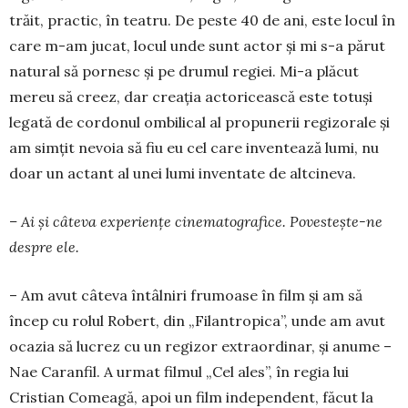
trăit, practic, în teatru. De peste 40 de ani, este locul în
care m-am jucat, locul unde sunt actor și mi s-a părut
natural să pornesc și pe drumul regiei. Mi-a plăcut
mereu să creez, dar creația actoricească este totuși
legată de cordonul ombilical al propunerii regizorale și
am simțit nevoia să fiu eu cel care inventează lumi, nu
doar un actant al unei lumi inventate de altcineva.
– Ai și câteva experiențe cinematografice. Povestește-ne
despre ele.
– Am avut câteva întâlniri frumoase în film și am să
încep cu rolul Robert, din „Filantropica”, unde am avut
ocazia să lucrez cu un regizor extraordinar, și anume –
Nae Caranfil. A urmat filmul „Cel ales”, în regia lui
Cristian Comeagă, apoi un film independent, făcut la