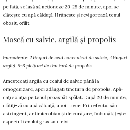
pe faţă, se lasă să acţioneze 20-25 de minute, apoi se
clăteşte cu apă căl­duţă. Hrăneşte și revi­gorează tenul
obo­sit, ofilit.
Mască cu salvie, argilă și propolis
Ingrediente: 2 linguri de ceai con­centrat de salvie, 2 linguri
argilă, 5-6 picături de tinctură de propolis.
Amestecaţi argila cu ceaiul de sal­vie până la
omogenizare, apoi adă­u­gaţi tinctura de propolis. Apli­
caţi solu­ția pe tenul proaspăt spălat. După 20 de minute,
clătiţi-vă cu apă călduţă, apoi rece. Prin efectul său
astringent, anti­mi­crobian şi de curăţare, îmbunătăţeşte
aspectul tenu­lui gras sau mixt.