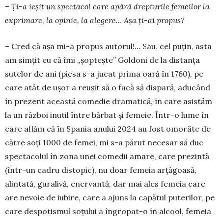
– Ți-a ieșit un spec­tacol care apără drepturile femeilor la
exprimare, la opinie, la alegere… Așa ți-ai propus?
– Cred că așa mi-a propus autorul!… Sau, cel puțin, asta
am simțit eu că îmi „șoptește” Goldoni de la distanța
sutelor de ani (piesa s-a jucat prima oară în 1760), pe
care atât de ușor a reușit să o facă să dispară, aducând
în prezent această comedie dramatică, în care asistăm
la un război inutil între bărbat și femeie. Într-o lume în
care aflăm că în Spania anului 2024 au fost omorâte de
către soți 1000 de femei, mi s-a părut necesar să duc
spectacolul în zona unei comedii amare, care prezintă
(într-un cadru distopic), nu doar femeia arțăgoasă,
alintată, guralivă, e­ner­vantă, dar mai ales femeia care
are nevoie de iubire, care a ajuns la capătul puterilor, pe
care despotismul soțului a îngropat-o în alcool, femeia