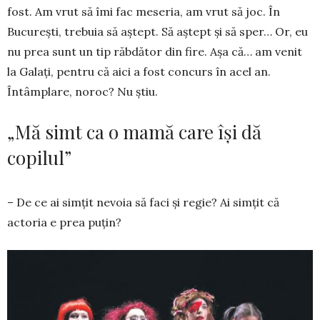
fost. Am vrut să îmi fac meseria, am vrut să joc. În
București, trebuia să aștept. Să aștept și să sper… Or, eu
nu prea sunt un tip răbdător din fire. Așa că… am venit
la Galați, pentru că aici a fost concurs în acel an.
Întâmplare, noroc? Nu știu.
„Mă simt ca o mamă care își dă
copilul”
– De ce ai simțit nevoia să faci și regie? Ai simțit că
actoria e prea puțin?