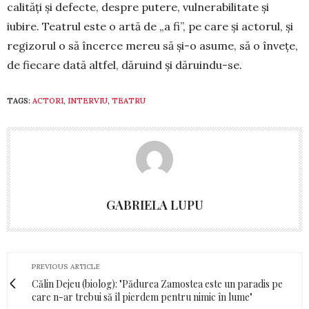
calități și defecte, despre putere, vulnerabilitate și
iubire. Teatrul este o artă de „a fi”, pe care și actorul, și
regizorul o să încerce mereu să și-o asume, să o învețe,
de fiecare dată altfel, dăruind și dăruindu-se.
TAGS:
ACTORI
,
INTERVIU
,
TEATRU
GABRIELA LUPU
PREVIOUS ARTICLE
Călin Dejeu (biolog): "Pădurea Zamostea este un paradis pe
care n-ar trebui să îl pierdem pentru nimic în lume"