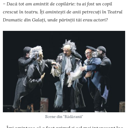
– Dacă tot am amintit de copilărie: tu ai fost un copil
crescut în teatru. Îți amintești de anii petrecuți în Teatrul
Dramatic din Galați, unde părinții tăi erau actori?
Scene din ”Bădăranii”