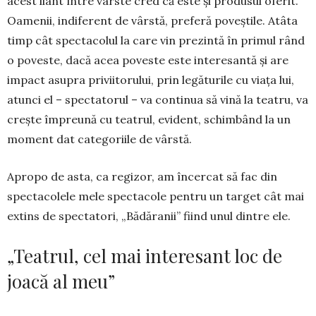
acest liant între vârste cred că este și produsul oferit.
Oamenii, indiferent de vârstă, preferă poveștile. Atâta
timp cât spectacolul la care vin prezintă în primul rând
o poveste, dacă acea poveste este interesantă și are
impact asupra priviitorului, prin legăturile cu viața lui,
atunci el – spectatorul – va continua să vină la teatru, va
crește împreună cu teatrul, evident, schimbând la un
moment dat categoriile de vârstă.
Apropo de asta, ca re­gizor, am încercat să fac din
spectacolele me­le spectacole pentru un target cât mai
extins de spectatori, „Bădăranii” fiind unul dintre ele.
„Teatrul, cel mai interesant loc de
joacă al meu”