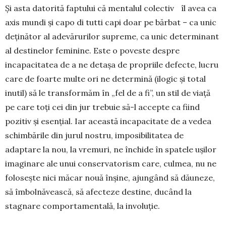
Și asta datorită faptului că mentalul colectiv îl avea ca
axis mundi și capo di tutti capi doar pe bărbat – ca unic
deținător al adevărurilor supreme, ca unic determinant
al destinelor feminine. Este o poveste despre
incapacitatea de a ne detașa de propriile defecte, lucru
care de foarte multe ori ne determină (ilogic și total
inutil) să le transformăm în „fel de a fi”, un stil de viață
pe care toți cei din jur trebuie să-l accepte ca fiind
pozitiv și esențial. Iar această incapacitate de a vedea
schimbările din jurul nostru, imposibilitatea de
adaptare la nou, la vremuri, ne închide în spatele ușilor
ima­ginare ale unui conservatorism care, culmea, nu ne
folosește nici măcar nouă înșine, ajungând să dăuneze,
să îmbolnăvească, să afecteze destine, ducând la
stagnare comportamentală, la involuție.