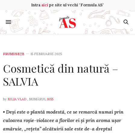
Intra
aici
pe site ul vechi "Formula AS"
FRUMUSEȚE
15 FEBRUARIE 2025
Cosmetică din natură –
SALVIA
by
IULIA VLAD
, NUMĂRUL
1655
• Deși este o plan­­tă modestă, ce se remarcă nu­mai prin
culoarea ro­șie-violacee a florilor ei și prin aroma ușor
amă­ruie, „rețeta” alcătuirii sale este de-a dreptul