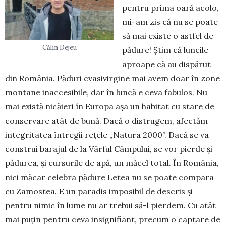
pentru prima oară acolo,
mi-am zis că nu se poate
să mai existe o astfel de
Călin Dejeu
pădure! Știm că luncile
aproape că au dispărut
din România. Păduri cvasivirgine mai avem doar în zone
montane inaccesibile, dar în luncă e ceva fabulos. Nu
mai există nicăieri în Europa așa un habitat cu stare de
conservare atât de bună. Dacă o distrugem, afectăm
integritatea întregii rețele „Natura 2000”. Dacă se va
construi barajul de la Vârful Câmpului, se vor pierde și
pădurea, și cursurile de apă, un măcel total. În România,
nici măcar celebra pădure Letea nu se poate compara
cu Zamostea. E un paradis imposibil de descris și
pentru nimic în lume nu ar trebui să-l pierdem. Cu atât
mai puțin pentru ceva insignifiant, precum o captare de