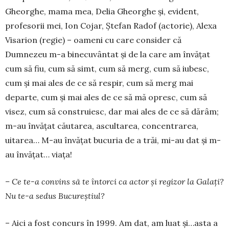
Gheorghe, mama mea, Delia Gheorghe și, evident,
profesorii mei, Ion Cojar, Ștefan Radof (actorie), Alexa
Visarion (regie) – oameni cu care consider că
Dumnezeu m-a binecuvântat și de la care am învățat
cum să fiu, cum să simt, cum să merg, cum să iubesc,
cum și mai ales de ce să respir, cum să merg mai
departe, cum și mai ales de ce să mă opresc, cum să
visez, cum să construiesc, dar mai ales de ce să dărâm;
m-au învățat căutarea, ascultarea, concentrarea,
uitarea… M-au învățat bucuria de a trăi, mi-au dat și m-
au învățat… viața!
– Ce te-a convins să te întorci ca actor și regizor la Galați?
Nu te-a sedus Bucureștiul?
– Aici a fost concurs în 1999. Am dat, am luat și…asta a