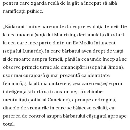
pentru care zgarda reală de la gât a început să aibă
ramificații psihice.
„Bădăranii” mi se pare un text despre evoluția femeii. De
la cea moartă (soția lui Maurizio), deci anulată din start,
la cea care face parte dintr-un Ev Mediu întunecat
(soția lui Lunardo), în care bărbatul avea drept de viață
și de moarte asupra femeii, până la cea unde încep să se
observe primele urme ale emancipării (soția lui Simon),
ușor mai curajoasă și mai prezentă ca identitate
feminină, și la ultima dintre ele, cea care reușește prin
inteligență și forță să transforme, să schimbe
mentalități (soția lui Canciano), aproape androgină,
dincolo de vremurile în care se bălăcesc ceilalți, cu
puterea de control asupra bărbatului câștigată aproape
total.