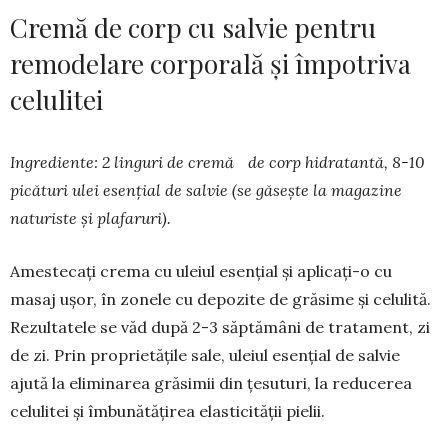
Cremă de corp cu salvie pentru
remodelare corporală şi împotriva
celulitei
Ingrediente: 2 linguri de cremă de corp hidratantă, 8-10
picături ulei esenţial de salvie (se găseşte la ma­ga­zine
naturiste și plafaruri).
Amestecaţi crema cu uleiul esen­ţial şi aplicaţi-o cu
masaj uşor, în zo­nele cu depozite de grăsime şi ce­lulită.
Rezul­tatele se văd după 2-3 săptămâni de tra­tament, zi
de zi. Prin proprietăţile sale, uleiul esenţial de salvie
ajută la elimi­na­rea grăsimii din ţesu­turi, la reducerea
celu­litei şi îmbunătăţirea elas­tici­tă­ţii pielii.