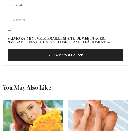
SALVEAZĂ-MI NUMELE, EMAILUL ȘI SITE-UL WEB ÎN ACEST
NAVIGATOR PENTRU DATA VIITOARE CÂND O SĂ COMENTEZ.
You May Also Like