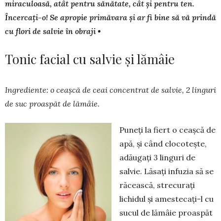
miraculoasă, atât pentru sănătate, cât și pentru ten.
Încercați-o! Se apropie primăvara și ar fi bine să vă prindă
cu flori de sal­vie în obraji •
Tonic facial cu salvie şi lămâie
Ingrediente: o ceaşcă de ceai con­centrat de salvie, 2 linguri
de suc proaspăt de lămâie.
Puneţi la fiert o ceaşcă de
apă, și când cloco­teşte,
adăugaţi 3 linguri de
salvie. Lăsaţi infuzia să se
răcească, strecu­rați
lichidul şi ameste­caţi-l cu
sucul de lămâie proaspăt