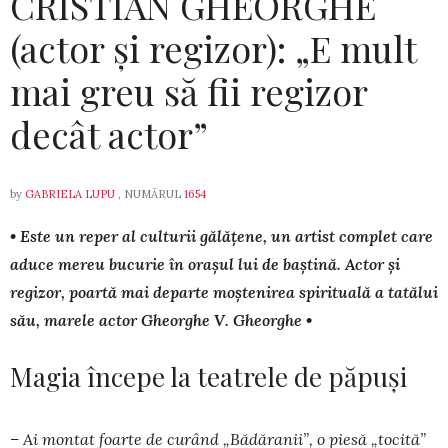
CRISTIAN GHEORGHE
(actor și regizor): „E mult
mai greu să fii regizor
decât actor”
by
GABRIELA LUPU
, NUMĂRUL
1654
• Este un reper al culturii gălățene, un artist complet care
aduce mereu bucurie în orașul lui de baștină. Actor și
regizor, poartă mai departe moștenirea spirituală a tatălui
său, marele actor Gheor­ghe V. Gheorghe •
Magia începe la teatrele de păpuși
– Ai montat foarte de curând „Bădăranii”, o piesă „tocită”