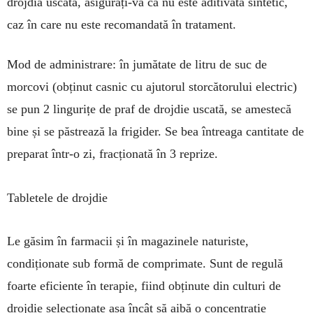
drojdia uscată, asigurați-vă că nu este aditivată sintetic,
caz în care nu este reco­man­dată în tra­tament.
Mod de admi­nis­trare: în ju­mătate de litru de suc de
morcovi (obținut casnic cu ajutorul storcă­torului elec­tric)
se pun 2 lingurițe de praf de drojdie uscată, se ames­tecă
bi­ne și se păstrează la fri­gider. Se bea întreaga cantitate de
prepa­rat într-o zi, frac­ționată în 3 reprize.
Tabletele de drojdie
Le găsim în farmacii și în magazinele natu­riste,
condiționate sub formă de comprimate. Sunt de regulă
foarte eficiente în terapie, fiind obținute din culturi de
drojdie se­lec­ționate așa încât să aibă o concentrație