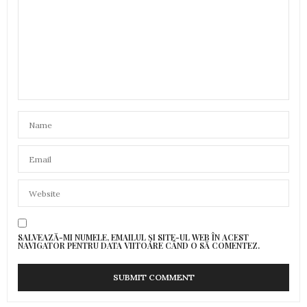
SALVEAZĂ-MI NUMELE, EMAILUL ȘI SITE-UL WEB ÎN ACEST
NAVIGATOR PENTRU DATA VIITOARE CÂND O SĂ COMENTEZ.