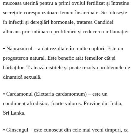
mucoasa uterină pentru a primi ovulul fertilizat și în­treține
secrețiile corespunzătoare femeii însărcinate. Se folosește
în infecții și dereglări hormonale, tratarea Candidei
albicans prin inhibarea proliferării și reducerea inflamației.
•
Năpraznicul – a dat rezultate în multe cupluri. Este un
progesteron natural. Este benefic atât femeilor cât și
bărbaților. Tratează cistitele și poate rezolva problemele de
dinamică sexuală.
•
Cardamonul (Elettaria cardamomum) – este un
condiment afrodisiac, foarte valoros. Provine din India,
Sri Lanka.
•
Ginsengul – este cunoscut din cele mai vechi timpuri, ca