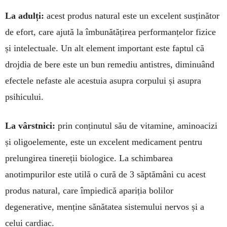
La adulți:
acest produs natural este un excelent sus­ținător
de efort, care ajută la îmbunătățirea per­for­­manțelor fizice
și intelectuale. Un alt element im­por­tant este faptul că
drojdia de bere este un bun remediu antistres, diminuând
efectele nefaste ale acestuia asupra corpului și asupra
psihicului.
La vârstnici:
prin con­ținutul său de vitamine, aminoacizi
și oligoele­men­te, este un excelent medicament pentru
prelun­girea tinereții biologice. La schimbarea
anotimpurilor este utilă o cură de 3 săptămâni cu acest
produs natu­ral, care împiedică apariția bolilor
degenerative, men­ține sănătatea siste­mului nervos și a
celui cardiac.