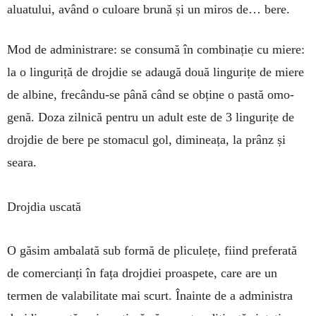
aluatului, având o culoare brună și un miros de… bere.
Mod de administrare: se con­sumă în com­binație cu miere:
la o linguriță de drojdie se adau­gă două lingurițe de miere
de albine, fre­cându-se până când se obține o pastă omo­
genă. Doza zilnică pentru un adult este de 3 lingurițe de
drojdie de bere pe stomacul gol, dimi­neața, la prânz și
seara.
Drojdia uscată
O găsim ambalată sub formă de pli­culețe, fiind preferată
de co­mer­cianți în fața droj­diei proas­pete, care are un
termen de valabilitate mai scurt. Înain­te de a ad­mi­nistra