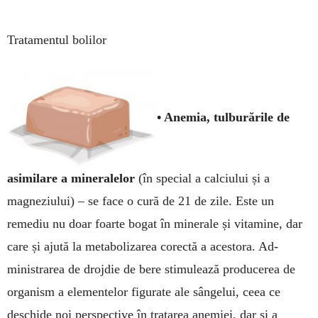
Tratamentul bolilor
• Anemia, tulburările de
asimilare a mi­ne­ra­lelor
(în special a calciului și a
magneziului) – se face o cură de 21 de zile. Este un
remediu nu doar foarte bogat în minerale și vitamine, dar
care și ajută la metabolizarea corectă a acestora. Ad­
ministrarea de drojdie de bere stimulează pro­ducerea de
organism a elemen­telor figurate ale sângelui, ceea ce
deschide noi pers­pective în tratarea anemiei, dar și a