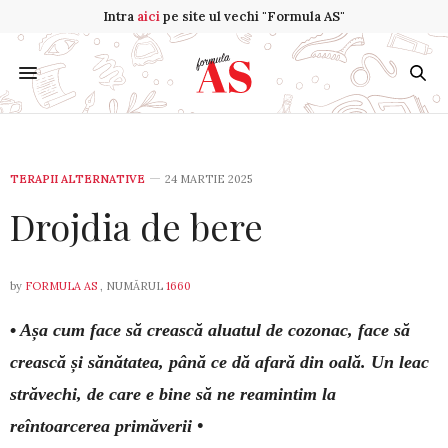
Intra
aici
pe site ul vechi "Formula AS"
TERAPII ALTERNATIVE
24 MARTIE 2025
Drojdia de bere
by
FORMULA AS
, NUMĂRUL
1660
•
Așa cum face să crească aluatul de cozonac, face să
crească și sănătatea, până ce dă afară din oală. Un leac
străvechi, de care e bine să ne reamintim la
reîntoarcerea primăverii •