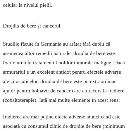
celular la nivelul pielii.
Drojdia de bere și cancerul
Studiile făcute în Ger­ma­nia au arătat fără dubiu că
asemenea altor remedii naturale, drojdia de bere este
foarte utilă în tratamen­tul boli­lor tumorale maligne. Dacă
armu­ra­riul e un exce­lent antidot pentru efectele adverse
ale citosta­ti­celor, drojdia de bere este un extraordinar
ajutor pen­tru bol­navii de cancer care au recurs la iradiere
(co­­bal­to­tera­pie). Iată mai multe elemente în acest sens:
Iradierea are mai puține efecte adverse atunci când este
asociată cu consumul zilnic de drojdie de bere (mini­mum