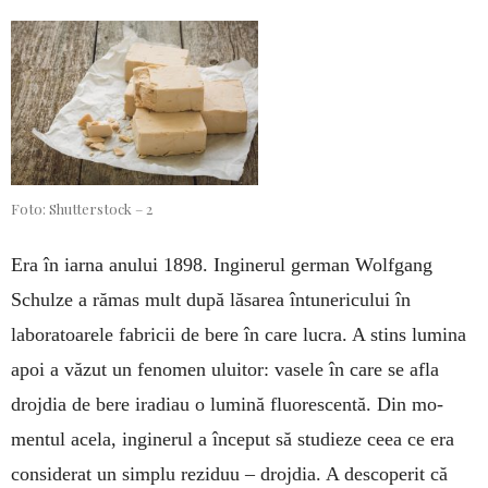
Foto: Shutterstock – 2
Era în iarna anului 1898. Inginerul german Wolf­gang
Schulze a rămas mult după lă­sa­rea întunericului în
laboratoarele fa­bricii de bere în care lucra. A stins lumina
apoi a văzut un fenomen ului­tor: vasele în care se afla
droj­dia de bere iradiau o lu­mină fluores­cen­tă. Din mo­
mentul acela, ingi­nerul a început să stu­dieze ceea ce era
considerat un simplu reziduu – drojdia. A descoperit că