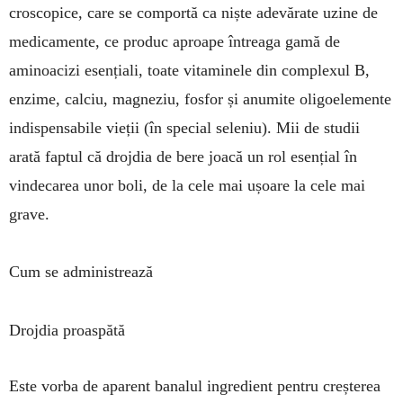
croscopice, care se com­por­tă ca niște adevărate uzine de
medi­ca­mente, ce produc aproape întreaga gamă de
aminoacizi esențiali, toate vitaminele din complexul B,
enzime, calciu, magneziu, fosfor și anumite oligoelemente
indispensabile vie­ții (în special seleniu). Mii de studii
arată faptul că droj­dia de bere joacă un rol esențial în
vindecarea unor boli, de la cele mai ușoare la cele mai
grave.
Cum se administrează
Drojdia proaspătă
Este vorba de aparent ba­nalul ingredient pentru creș­terea