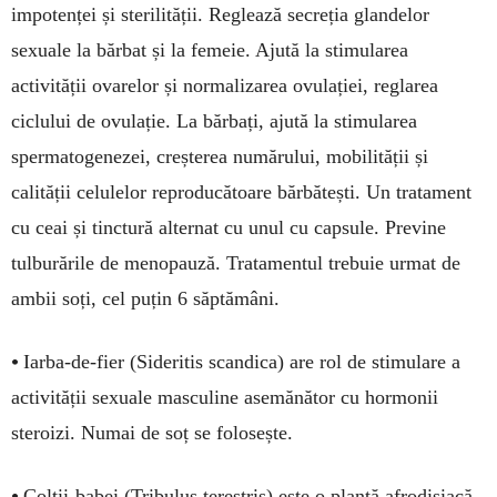
impotenței și sterilității. Reglează secreția glandelor
sexuale la bărbat și la femeie. Ajută la stimularea
activității ovarelor și normalizarea ovulației, reglarea
ciclului de ovulație. La bărbați, ajută la stimularea
spermatogenezei, creșterea numărului, mobilității și
calității celulelor reproducătoare bărbătești. Un tratament
cu ceai și tinctură alternat cu unul cu capsule. Previne
tulburările de menopauză. Tratamentul trebuie urmat de
ambii soți, cel puțin 6 săptămâni.
•
Iarba-de-fier (Sideritis scandica) are rol de stimulare a
activității sexuale masculine asemănător cu hormonii
steroizi. Numai de soț se folosește.
•
Colții-babei (Tribulus terestris) este o plantă afrodisiacă,