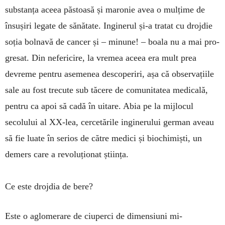
substan­ța aceea păs­toasă și maro­nie avea o mulțime de
însușiri legate de sănătate. Inginerul și-a tra­tat cu drojdie
soția bol­navă de cancer și – minune! – boala nu a mai pro­
gre­sat. Din nefe­ricire, la vremea aceea era mult prea
devreme pentru ase­me­nea des­co­periri, așa că obser­vațiile
sale au fost trecute sub tăcere de comuni­ta­tea medicală,
pen­tru ca apoi să cadă în uitare. Abia pe la mijlocul
secolului al XX-lea, cer­ce­tările ingine­rului german aveau
să fie luate în serios de către medici și bio­chimiști, un
demers care a revoluționat știința.
Ce este drojdia de bere?
Este o aglomerare de ciuperci de di­men­siuni mi­