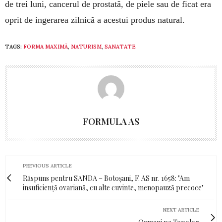
de trei luni, can­cerul de pros­tată, de piele sau de ficat era
oprit de in­gerarea zil­ni­că a acestui produs natural.
TAGS:
FORMA MAXIMĂ
,
NATURISM
,
SANATATE
FORMULA AS
PREVIOUS ARTICLE
Răspuns pentru SANDA – Botoșani, F. AS nr. 1658: "Am
insuficiență ovariană, cu alte cuvinte, menopauză precoce"
NEXT ARTICLE