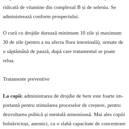
ridicată de vitamine din complexul B și de se­leniu. Se
adminis­trează conform prospec­tului.
O cură cu drojdie durează minimum 10 zile și ma­ximum
30 de zile (pentru a nu afecta flora intesti­nală), urmate de
o săptămână de pauză, după care tratamentul se poate
relua.
Tratamente preventive
La copii:
administrarea de droj­die de bere este foarte im­
por­tantă pentru stimularea pro­­ceselor de creștere, pentru
dez­vol­tarea psihică și mentală armo­nioasă. Mai ales copiii
bol­nă­vicioși, ane­mici, cu o slabă ca­pa­citate de concentrare