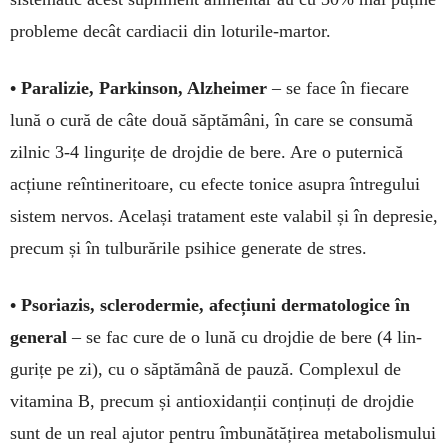
proble­me decât cardiacii din loturile-martor.
• Paralizie, Parkinson, Alzheimer
– se face în fiecare
lună o cură de câte două săptămâni, în care se consu­mă
zilnic 3-4 lingurițe de drojdie de bere. Are o puternică
acțiune reîntineritoare, cu efecte tonice asupra întregului
sistem nervos. Ace­lași tratament este valabil și în depresie,
precum și în tul­burările psihice generate de stres.
• Psoriazis, sclerodermie, afecțiuni der­­matologice în
general
– se fac cure de o lună cu drojdie de bere (4 lin­
gurițe pe zi), cu o săp­tămână de pauză. Complexul de
vitamina B, precum și antioxidanții conținuți de drojdie
sunt de un real ajutor pentru îmbunătățirea metabolismului