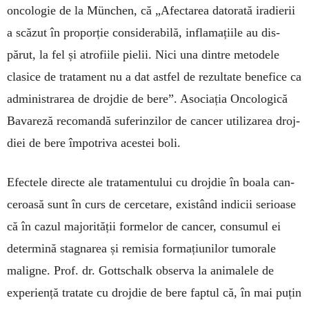
onco­logie de la Mün­chen, că „Afectarea da­to­ra­tă ira­dierii
a scă­zut în pro­por­ție considerabilă, infla­ma­țiile au dis­
părut, la fel și atro­fiile pielii. Nici una dintre me­to­dele
clasice de tratament nu a dat astfel de rezul­tate benefice ca
administrarea de drojdie de bere”. Aso­cia­ția Oncologică
Bavareză reco­man­dă suferinzilor de cancer utilizarea droj­
diei de bere împotriva acestei boli.
Efectele directe ale tratamentului cu drojdie în boala can­­
ceroasă sunt în curs de cercetare, exis­tând indicii se­ri­oa­se
că în cazul majorității for­melor de cancer, con­­su­mul ei
deter­mină stagnarea și re­misia formațiunilor tumorale
maligne. Prof. dr. Gott­schalk ob­ser­va la animalele de
experiență tra­tate cu droj­die de bere faptul că, în mai puțin