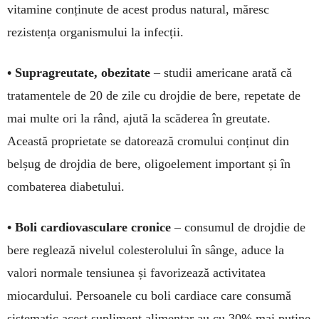
vita­mine con­ținute de acest produs natural, măresc
rezistența organismului la infecții.
• Supragreutate, obezitate
– studii ameri­cane arată că
tratamentele de 20 de zile cu drojdie de bere, re­petate de
mai multe ori la rând, ajută la scăderea în greutate.
Această proprietate se dato­rează cromului conținut din
belșug de drojdia de bere, oligoelement important și în
combaterea diabetului.
• Boli cardiovasculare cronice
– con­sumul de droj­die de
bere reglează nivelul coles­terolului în sânge, aduce la
valori normale tensiu­nea și favorizează activitatea
miocardului. Persoa­nele cu boli cardiace care consumă
sistematic acest su­pliment alimentar au cu 30% mai puține