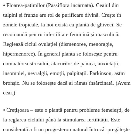
•
Floarea-patimilor (Passiflora incarnata). Ceaiul din
tulpini și frunze are rol de purificare divină. Crește în
zonele tropicale, la noi există ca plantă de ghiveci. Se
recomandă pentru infertilitate feminină și masculină.
Reglează ciclul ovulației (dismenoree, menoragie,
hipermenoree). În general planta se folosește pentru
combaterea stresului, atacurilor de panică, anxietății,
insomniei, nevralgii, emoții, palpitații. Parkinson, astm
bronșic. Nu se folosește dacă ai rămas însărcinată. (Avem
ceai.)
•
Crețișoara – este o plantă pentru probleme femeiești, de
la reglarea ciclului până la stimularea fertilității. Este
considerată a fi un progesteron natural întrucât pregătește