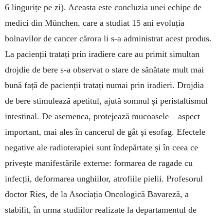
6 lingurițe pe zi). Aceasta este con­cluzia unei echi­pe de
medici din München, care a stu­­diat 15 ani evoluția
bolnavilor de cancer că­rora li s-a admi­nistrat acest produs.
La pa­cienții tra­tați prin iradiere care au primit si­multan
drojdie de bere s-a observat o stare de sănă­tate mult mai
bună față de pacienții tra­tați numai prin iradieri. Drojdia
de bere stimulează ape­titul, ajută somnul și peri­stal­tismul
intestinal. De ase­menea, pro­te­jează mu­coa­sele – aspect
important, mai ales în cancerul de gât și eso­fag. Efectele
nega­tive ale radioterapiei sunt înde­păr­tate și în ceea ce
privește ma­nifestările externe: for­marea de ragade cu
infecții, de­for­marea unghiilor, atrofiile pielii. Pro­fe­sorul
doctor Ries, de la Asocia­ția Oncologică Ba­va­re­ză, a
stabilit, în ur­ma stu­diilor realizate la depar­ta­mentul de