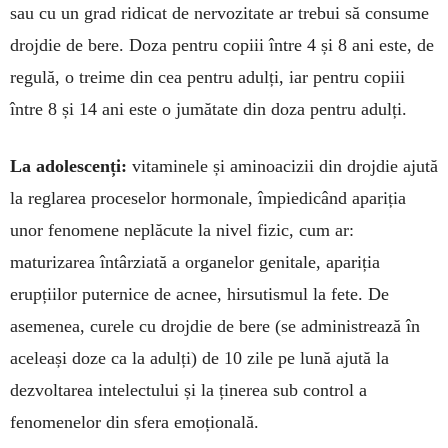
sau cu un grad ridicat de nervozi­tate ar tre­bui să consume
droj­die de bere. Doza pentru copiii între 4 și 8 ani este, de
regulă, o treime din cea pentru adulți, iar pentru copiii
între 8 și 14 ani este o ju­mătate din doza pentru adulți.
La adolescenți:
vitaminele și aminoacizii din droj­die ajută
la reglarea proceselor hormonale, îm­pie­di­când apariția
unor fenomene neplăcute la nivel fizic, cum ar:
maturizarea întârziată a orga­nelor genitale, apariția
erupțiilor puternice de acnee, hirsutismul la fete. De
asemenea, curele cu drojdie de bere (se admi­nistrează în
aceleași doze ca la adulți) de 10 zile pe lună ajută la
dezvoltarea intelectului și la ținerea sub control a
fenomenelor din sfera emoțională.