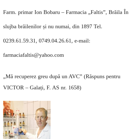
Farm. primar Ion Bobaru –
Farmacia „Faltis”, Brăila
În
slujba brăilenilor și nu numai, din 1897
Tel.
0239.61.59.31, 0749.04.26.61, e-mail:
farmaciafaltis@yahoo.com
„Mă recuperez greu după un AVC”
(Răspuns pentru
VICTOR – Galați,
F. AS nr. 1658)