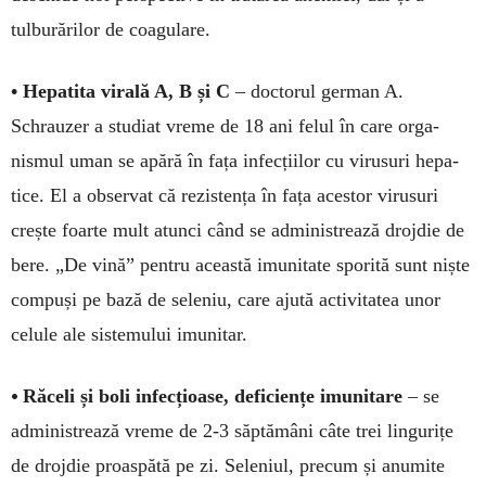
tulbu­ră­rilor de coa­gulare.
• Hepatita virală A, B și C
– doctorul ger­man A.
Schrauzer a studiat vreme de 18 ani felul în care orga­
nismul uman se apără în fața infecțiilor cu virusuri he­pa­
tice. El a observat că rezis­tența în fața acestor virusuri
crește foarte mult atunci când se administrează drojdie de
bere. „De vină” pentru această imunitate sporită sunt niște
com­puși pe bază de seleniu, care ajută activi­tatea unor
celule ale sistemului imunitar.
•
Răceli și boli infec­țioase, deficiențe imu­nitare
– se
administrează vreme de 2-3 săptămâni câte trei lingurițe
de drojdie proaspătă pe zi. Seleniul, pre­cum și anumite