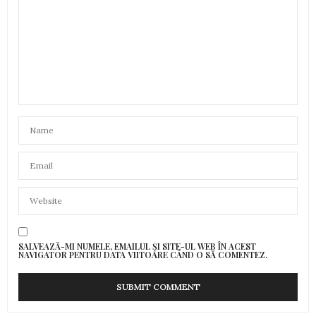
SALVEAZĂ-MI NUMELE, EMAILUL ȘI SITE-UL WEB ÎN ACEST
NAVIGATOR PENTRU DATA VIITOARE CÂND O SĂ COMENTEZ.