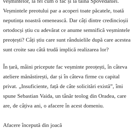
veșmintelor, la fel cum o fac și la taina Spovedaniei.
Veșmintele preotului par a acoperi toate păcatele, toată
neputința noastră omenească. Dar câți dintre credincioșii
ortodocși știu cu adevărat ce anume semnifică veșmintele
preoțești? Câți știu care sunt rânduielile după care acestea
sunt croite sau câtă trudă implică realizarea lor?
În țară, mâini pricepute fac veșminte preoțești, în câ­teva
ateliere mănăstirești, dar și în câteva firme cu ca­pital
privat. „Insuficiente, față de câte solicitări există”, îmi
spune Sebastian Vaida, un tânăr teolog din Ora­dea, care
are, de câțiva ani, o afacere în acest domeniu.
Afacere începută din joacă