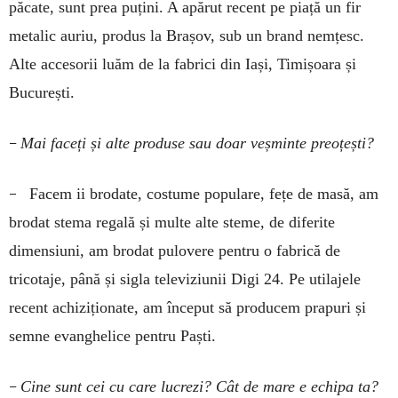
păcate, sunt prea puțini. A apărut recent pe piață un fir
metalic auriu, produs la Brașov, sub un brand nemțesc.
Alte accesorii luăm de la fabrici din Iași, Timișoara și
București.
–
Mai faceți și alte produse sau doar veșminte preoțești?
–
Facem ii brodate, costume populare, fețe de masă, am
brodat stema regală și multe alte steme, de diferite
dimensiuni, am brodat pulovere pentru o fabrică de
tricotaje, până și sigla televiziunii Digi 24. Pe utilajele
recent achiziționate, am început să producem prapuri și
semne evanghelice pentru Paști.
–
Cine sunt cei cu care lucrezi? Cât de mare e echipa ta?