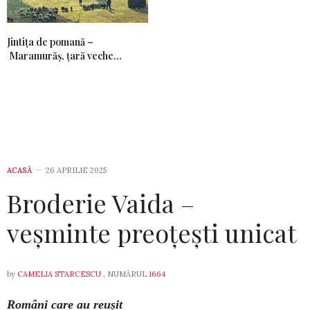
Jintiţa de pomană –
Maramurăş, ţară veche…
ACASĂ
26 APRILIE 2025
Broderie Vaida –
veșminte preoțești unicat
by
CAMELIA STARCESCU
, NUMĂRUL
1664
Români care au reușit