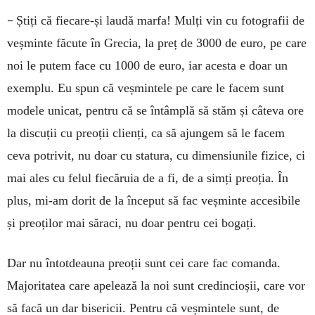
–
Știți că fiecare-și laudă marfa! Mulți vin cu fotografii de
veșminte făcute în Grecia, la preț de 3000 de euro, pe care
noi le putem face cu 1000 de euro, iar acesta e doar un
exemplu. Eu spun că veșmintele pe care le facem sunt
modele unicat, pentru că se întâmplă să stăm și câteva ore
la discuții cu preoții clienți, ca să ajungem să le facem
ceva potrivit, nu doar cu statura, cu dimensiunile fizice, ci
mai ales cu felul fiecăruia de a fi, de a simți preoția. În
plus, mi-am dorit de la început să fac veșminte accesibile
și preoților mai săraci, nu doar pentru cei bogați.
Dar nu întotdeauna preoții sunt cei care fac comanda.
Majoritatea care apelează la noi sunt credincioșii, care vor
să facă un dar bisericii. Pentru că veșmintele sunt, de