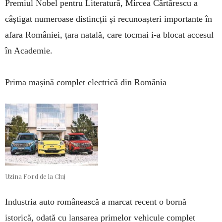
Premiul Nobel pentru Literatu­ră, Mircea Cărtă­res­cu a
câștigat numeroase dis­tinc­ții și recu­noaș­teri importante în
afara României, țara natală, care tocmai i-a blocat accesul
în Academie.
Prima mașină complet electrică din România
Uzina Ford de la Cluj
Industria auto românească a marcat recent o bornă
istorică, odată cu lansarea primelor vehicule complet