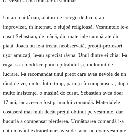
că vreau să mă transfer la seminar.
Un an mai târziu, alături de colegii de liceu, au
improvizat, în internat, o slujbă religioasă. Veșmintele le-a
cusut Sebastian, de mână, din materiale cumpărate din
piață. Joaca nu le-a trecut neobservată, preoții-profesori,
ușor amuzați, le-au apreciat râvna. Unul dintre ei chiar l-a
rugat să-i modifice puțin epitrahilul și, mulțumit de
lucrare, l-a recomandat unui preot care avea nevoie de un
rând de veșminte. Între timp, părinții îi cumpăraseră, după
multe insistențe, o mașină de cusut. Sebastian avea doar
17 ani, iar aceea a fost prima lui comandă. Materialele
costaseră mai mult decât prețul obținut pe veșminte, dar
bucuria a compensat pierderea. Următoarea comandă i-a
dat un avânt extraordinar: avea de făcut nu doar veșminte