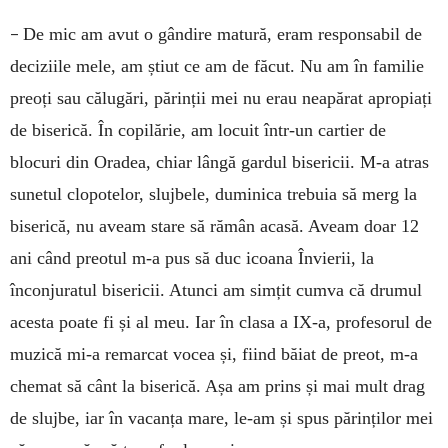
–
De mic am avut o gândire matură, eram responsabil de
deciziile mele, am știut ce am de făcut. Nu am în familie
preoți sau călugări, părinții mei nu erau neapărat apropiați
de biserică. În copilărie, am locuit într-un cartier de
blocuri din Oradea, chiar lângă gardul bisericii. M-a atras
sunetul clopotelor, slujbele, duminica trebuia să merg la
biserică, nu aveam stare să rămân acasă. Aveam doar 12
ani când preotul m-a pus să duc icoana Învierii, la
înconjuratul bisericii. Atunci am simțit cumva că drumul
acesta poate fi și al meu. Iar în clasa a IX-a, profesorul de
muzică mi-a remarcat vocea și, fiind băiat de preot, m-a
chemat să cânt la biserică. Așa am prins și mai mult drag
de slujbe, iar în vacanța mare, le-am și spus părinților mei