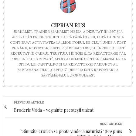
CIPRIAN RUS
JURNALIST, TRAINER ŞI ANALIST MEDIA. A DEBUTAT ÎN 1997 ŞI A
ACTIVAT ÎN PRESA STUDENŢEASCĂ PÂNĂ ÎN 2001, DUPĂ CARE ŞI-A
CONTINUAT ACTIVITATEA LA „MONITORUL DE CLUJ”, UNDE A FOST,
PE RÂND, REPORTER, EDITOR ŞI REDACTOR-ŞEF. ÎN 2008, A FOST
RECRUTAT ÎN CADRUL TRUSTULUI RINGIER, CA REDACTOR-ŞEF AL
PUBLICAŢIEI „COMPACT”, APOI CA ONLINE CONTENT MANAGER AL
SITE-ULUI CAPITAL.RO ŞI CA REDACTOR-ŞEF ADJUNCT AL
SĂPTĂMÂNALULUI „CAPITAL”. DIN 2010 ESTE REPORTER LA
SĂPTĂMÂNALUL „FORMULA AS”.
PREVIOUS ARTICLE
Broderie Vaida – veșminte preoțești unicat
NEXT ARTICLE
"Sinuzita cronică se poate vindeca naturist?" (Răspuns