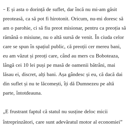
–
E și asta o dorință de suflet, dar încă nu mi-am găsit
preoteasă, ca să pot fi hirotonit. Oricum, nu-mi doresc să
am o parohie, ci să fiu preot misionar, pentru ca preoția să
rămână o misiune, nu o altă sursă de venit. În ciuda celor
care se spun în spațiul public, că preoții cer mereu bani,
eu am văzut și preoți care, când au mers cu Boboteaza,
lângă cei 10 lei puși pe masă de oamenii bătrâni, mai
lăsau ei, discret, alți bani. Așa gândesc și eu, că dacă dai
din suflet și nu te lăcomești, îți dă Dumnezeu pe altă
parte, întotdeauna.
„E frustrant faptul că statul nu susține deloc micii
întreprinzători, care sunt adevăratul motor al economiei”