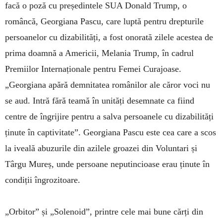
facă o poză cu președintele SUA Donald Trump, o
româncă, Georgiana Pascu, care luptă pentru drepturile
persoanelor cu dizabilități, a fost onorată zilele acestea de
prima doam­nă a Americii, Melania Trump, în cadrul
Premiilor Internaționale pentru Femei Curajoase.
„Georgiana apără demnitatea românilor ale căror voci nu
se aud. Intră fără teamă în unități desemnate ca fiind
centre de îngrijire pentru a salva persoanele cu dizabilități
ținute în captivitate”. Georgiana Pascu este cea care a scos
la iveală abuzurile din azilele groazei din Voluntari și
Târgu Mureș, unde persoane neputincioase erau ținute în
condiții îngrozitoare.
„Orbitor” și „Solenoid”, printre cele mai bune cărți din