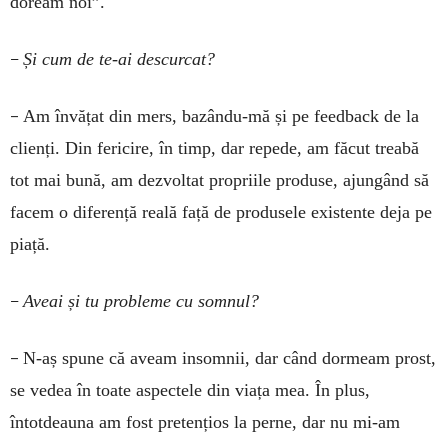
doream noi”.
–
Și cum de te-ai descurcat?
–
Am învățat din mers, bazându-mă și pe feedback de la
clienți. Din fericire, în timp, dar repede, am făcut treabă
tot mai bună, am dezvoltat propriile produse, ajungând să
facem o diferență reală față de produsele existente deja pe
piață.
–
Aveai și tu probleme cu somnul?
–
N-aș spune că aveam insomnii, dar când dormeam prost,
se vedea în toate aspectele din viața mea. În plus,
întotdeauna am fost pretențios la perne, dar nu mi-am