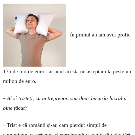
–
În primul an am avut profit
175 de mii de euro, iar anul acesta ne așteptăm la peste un
milion de euro.
–
Ai și tristeți, ca antreprenor, sau doar bucuria lucrului
bine făcut?
–
Trist e că românii și-au cam pierdut simțul de
comunitate, se orientează spre branduri venite din alte țări,