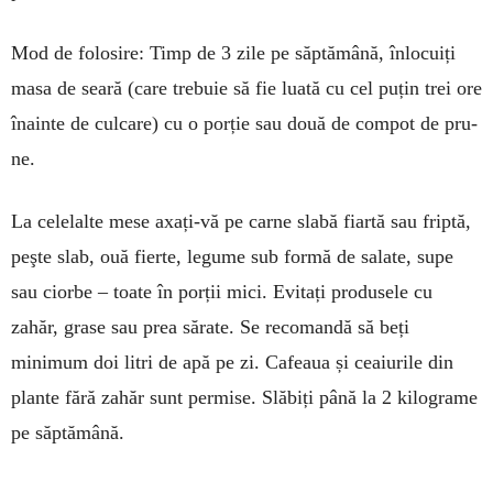
Mod de folosire: Timp de 3 zile pe săptămână, înlocuiți
masa de sea­ră (care trebuie să fie luată cu cel puțin trei ore
înainte de culcare) cu o porție sau două de compot de pru­
ne.
La celelalte mese axați-vă pe car­ne slabă fiartă sau friptă,
peşte slab, ouă fierte, le­gume sub formă de salate, supe
sau cior­be – toate în porții mici. Evi­tați produ­sele cu
zahăr, grase sau prea sărate. Se recomandă să beți
minimum doi litri de apă pe zi. Ca­feaua și ceaiurile din
plante fără zahăr sunt per­mise. Slă­biți până la 2 kilo­grame
pe săptă­mâ­nă.