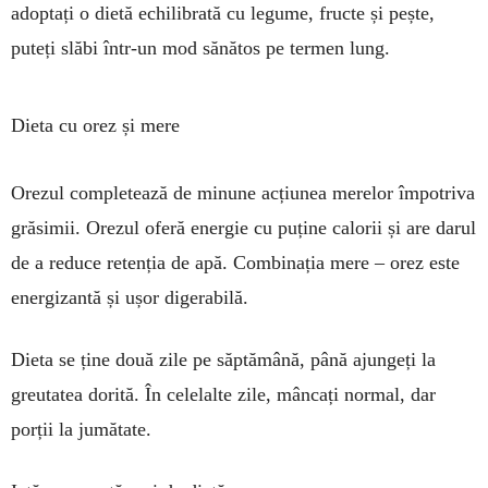
adoptați o dietă echi­librată cu legume, fructe și pește,
puteți slăbi într-un mod sănătos pe termen lung.
Dieta cu orez și mere
Orezul completează de minune acțiunea merelor împotriva
gră­simii. Orezul oferă energie cu pu­ține calorii și are darul
de a reduce retenția de apă. Combinația mere – orez este
energizantă și ușor dige­rabilă.
Dieta se ține două zile pe săp­tămână, până ajun­geți la
greutatea dorită. În celelalte zile, mân­cați normal, dar
porții la jumătate.