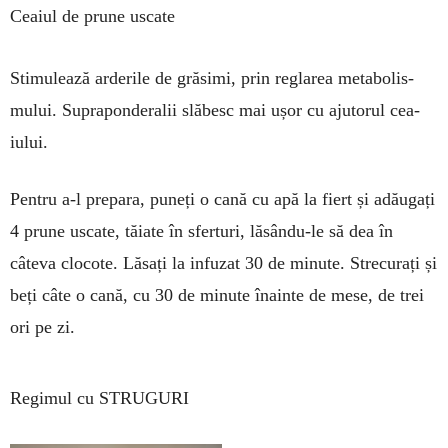
Ceaiul de prune uscate
Stimulează arderile de gră­simi, prin reglarea metabolis­
mului. Supraponderalii slă­besc mai ușor cu ajutorul cea­
iului.
Pentru a-l prepara, pu­neți o cană cu apă la fiert și adăugați
4 prune uscate, tăiate în sfer­turi, lă­sându-le să dea în
câteva clocote. Lăsați la infuzat 30 de minute. Strecu­rați și
beți câte o cană, cu 30 de minute înainte de mese, de trei
ori pe zi.
Regimul cu STRUGURI