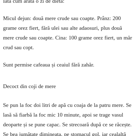
Iată cum arată o zi de dietă:
Micul dejun: două mere crude sau coapte. Prânz: 200
grame orez fiert, fără ulei sau alte ada­osuri, plus două
mere crude sau coapte. Cina: 100 grame orez fiert, un măr
crud sau copt.
Sunt permise cafeaua și ceaiul fără zahăr.
Decoct din coji de mere
Se pun la foc doi litri de apă cu coaja de la patru mere. Se
lasă să fiarbă la foc mic 10 minute, apoi se trage vasul
deoparte și se pune ca­pac. Se stre­coară după ce se răcește.
Se bea jumătate dimi­neața, pe sto­macul gol, iar cealaltă