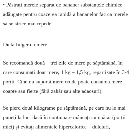
• Păstrați merele separat de banane: substan­țele chimice
adău­ga­te pentru coacerea rapidă a bana­nelor fac ca merele
să se strice mai repede.
Dieta fulger cu mere
Se recomandă două – trei zile de mere pe săptămână, în
care consu­mați doar me­re, 1 kg – 1,5 kg, re­par­tizate în 3-4
porții. Ci­ne nu su­portă mere crude poate con­suma mere
coapte sau fierte (fără zahăr sau alte adaosuri).
Se pierd două kilograme pe săp­tă­mână, pe care nu le mai
puneți la loc, dacă în continuare mâncați cum­pătat (porții
mici) și evitați ali­men­tele hipercalorice – dul­ciuri,