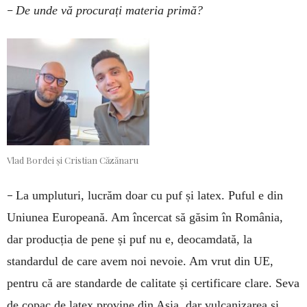
–
De unde vă procurați materia primă?
Vlad Bordei și Cristian Căzănaru
–
La umpluturi, lucrăm doar cu puf și latex. Puful e din
Uniunea Europeană. Am încercat să găsim în România,
dar producția de pene și puf nu e, deocamdată, la
standardul de care avem noi nevoie. Am vrut din UE,
pentru că are standarde de calitate și certificare clare. Seva
de copac de latex provine din Asia, dar vulcanizarea și