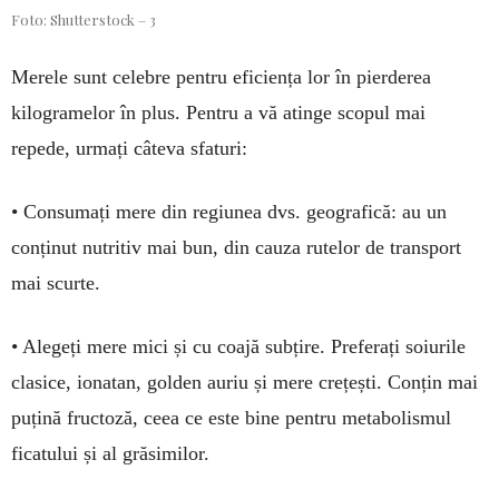
Foto: Shutterstock – 3
Merele sunt celebre pentru efici­ența lor în pier­derea
kilogramelor în plus. Pentru a vă atinge scopul mai
repede, urmați câteva sfaturi:
• Consumați mere din regiunea dvs. geo­grafică: au un
conținut nutritiv mai bun, din cauza rutelor de trans­port
mai scurte.
• Alegeți mere mici și cu coajă subțire. Pre­ferați soiurile
clasice, ionatan, golden auriu și mere crețești. Conțin mai
puțină fructoză, ceea ce este bine pentru metabolismul
ficatului și al grăsi­milor.