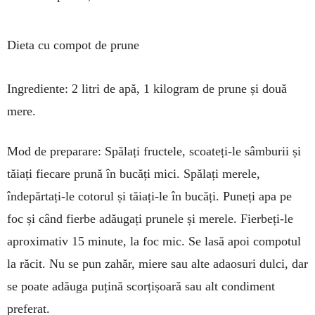
Dieta cu compot de prune
Ingrediente: 2 litri de apă, 1 ki­lo­gram de prune și două
mere.
Mod de preparare: Spălați fruc­tele, scoateți-le sâmburii și
tăiați fiecare prună în bucăți mici. Spălați merele,
îndepărtați-le cotorul și tăiați-le în bucăți. Puneți apa pe
foc și când fierbe adăugați prunele și merele. Fierbeți-le
aproximativ 15 mi­nute, la foc mic. Se lasă apoi com­potul
la răcit. Nu se pun zahăr, miere sau alte adaosuri dulci, dar
se poate adăuga puțină scorțișoară sau alt condiment
preferat.