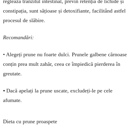
reglează tranzitul intestinal, previn retenția de lichide și
constipația, sunt sățioase și detoxifiante, facili­tând astfel
procesul de slăbire.
Recomandări:
• Alegeți prune nu foarte dulci. Prunele gal­be­ne cărnoase
conțin prea mult zahăr, ceea ce îm­piedică pierderea în
greutate.
•
Dacă apelați la prune uscate, excludeți-le pe cele
afumate.
Dieta cu prune proaspete