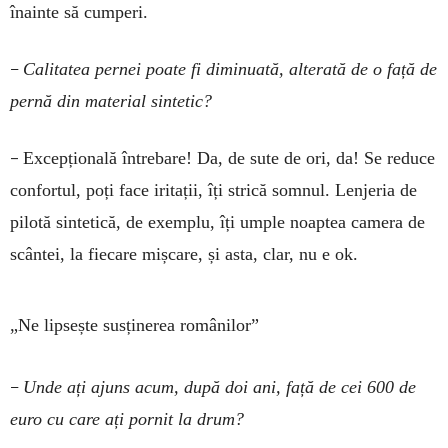
înainte să cumperi.
–
Calitatea pernei poate fi diminuată, alterată de o față de
pernă din material sintetic?
–
Excepțională întrebare! Da, de sute de ori, da! Se reduce
confortul, poți face iritații, îți strică somnul. Lenjeria de
pilotă sintetică, de exemplu, îți umple noaptea camera de
scântei, la fiecare mișcare, și asta, clar, nu e ok.
„Ne lipsește susținerea românilor”
–
Unde ați ajuns acum, după doi ani, față de cei 600 de
euro cu care ați pornit la drum?