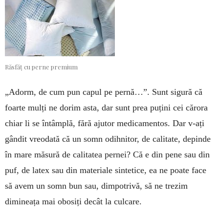
Răsfăț cu perne premium
„Adorm, de cum pun capul pe pernă…”. Sunt sigură că
foarte mulți ne dorim asta, dar sunt prea puțini cei cărora
chiar li se întâmplă, fără ajutor medicamentos. Dar v-ați
gândit vreodată că un somn odihnitor, de calitate, depinde
în mare măsură de calitatea pernei? Că e din pene sau din
puf, de latex sau din materiale sintetice, ea ne poate face
să avem un somn bun sau, dimpotrivă, să ne trezim
dimineața mai obosiți decât la culcare.