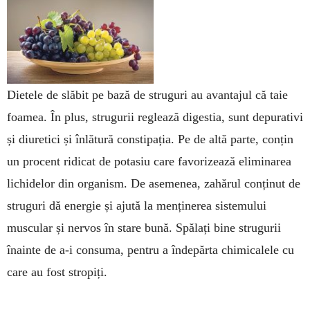
Dietele de slăbit pe bază de stru­guri au avan­tajul că taie
foamea. În plus, strugurii reglează di­gestia, sunt depura­tivi
și diuretici și înlătură cons­tipa­ția. Pe de altă parte, conțin
un pro­cent ridicat de potasiu care favori­zează eliminarea
lichidelor din or­ganism. De asemenea, zahărul con­ți­nut de
struguri dă energie și ajută la menținerea siste­mu­lui
muscular și ner­vos în stare bună. Spă­lați bine stru­gurii
înainte de a-i consu­ma, pen­tru a îndepăr­ta chimi­calele cu
care au fost stro­piți.