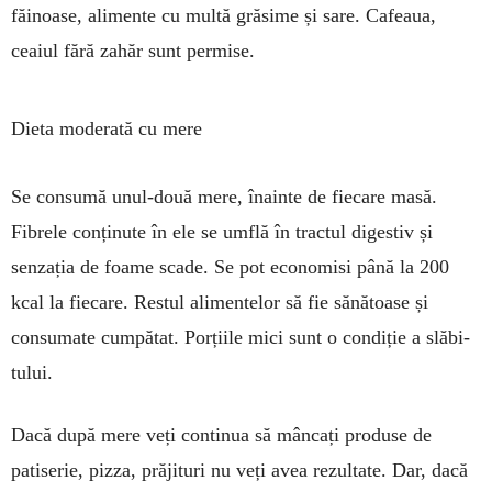
făinoase, alimente cu multă grăsime și sare. Ca­feaua,
ceaiul fără zahăr sunt permise.
Dieta moderată cu mere
Se consumă unul-două mere, îna­inte de fiecare masă.
Fibrele con­ținute în ele se umflă în tractul digestiv și
senzația de foame scade. Se pot eco­nomisi până la 200
kcal la fiecare. Res­tul ali­mentelor să fie sănătoase și
consu­ma­te cumpătat. Porțiile mici sunt o con­diție a slăbi­
tului.
Dacă după mere veți continua să mâncați produse de
patiserie, pizza, prăjituri nu veți avea rezultate. Dar, dacă