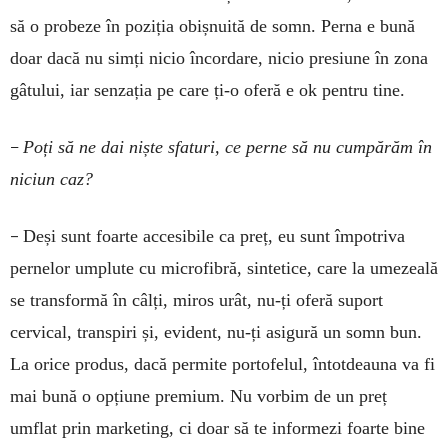
să o probeze în poziția obișnuită de somn. Perna e bună
doar dacă nu simți nicio încordare, nicio presiune în zona
gâtului, iar senzația pe care ți-o oferă e ok pentru tine.
–
Poți să ne dai niște sfaturi, ce perne să nu cumpărăm în
niciun caz?
–
Deși sunt foarte accesibile ca preț, eu sunt împotriva
pernelor umplute cu microfibră, sintetice, care la umezeală
se transformă în câlți, miros urât, nu-ți oferă suport
cervical, transpiri și, evident, nu-ți asigură un somn bun.
La orice produs, dacă permite portofelul, întotdeauna va fi
mai bună o opțiune premium. Nu vorbim de un preț
umflat prin marketing, ci doar să te informezi foarte bine