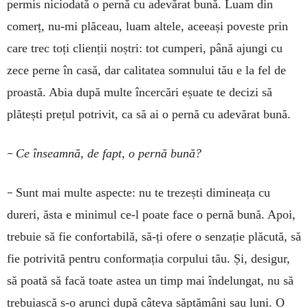
permis niciodată o pernă cu adevărat bună. Luam din
comerț, nu-mi plăceau, luam altele, aceeași poveste prin
care trec toți clienții noștri: tot cumperi, până ajungi cu
zece perne în casă, dar calitatea somnului tău e la fel de
proastă. Abia după multe încercări eșuate te decizi să
plătești prețul potrivit, ca să ai o pernă cu adevărat bună.
–
Ce înseamnă, de fapt, o pernă bună?
–
Sunt mai multe aspecte: nu te trezești dimineața cu
dureri, ăsta e minimul ce-l poate face o pernă bună. Apoi,
trebuie să fie confortabilă, să-ți ofere o senzație plăcută, să
fie potrivită pentru conformația corpului tău. Și, desigur,
să poată să facă toate astea un timp mai îndelungat, nu să
trebuiască s-o arunci după câteva săptămâni sau luni. O