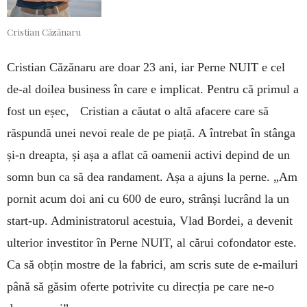
Cristian Căzănaru
Cristian Căzănaru are doar 23 ani, iar Perne NUIT e cel
de-al doilea business în care e implicat. Pentru că primul a
fost un eșec, Cristian a căutat o altă afacere care să
răspundă unei nevoi reale de pe piață. A întrebat în stânga
și-n dreapta, și așa a aflat că oamenii activi depind de un
somn bun ca să dea randament. Așa a ajuns la perne. „Am
pornit acum doi ani cu 600 de euro, strânși lucrând la un
start-up. Administratorul acestuia, Vlad Bordei, a devenit
ulterior investitor în Perne NUIT, al cărui cofondator este.
Ca să obțin mostre de la fabrici, am scris sute de e-mailuri
până să găsim oferte potrivite cu direcția pe care ne-o