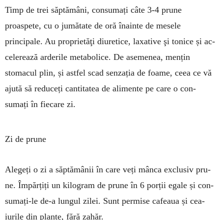
Timp de trei săp­tă­mâni, consu­mați câte 3-4 pru­ne
proaspete, cu o jumătate de oră înainte de mesele
principale. Au proprietăţi diureti­ce, la­xative şi tonice și ac­
cele­rează arderile me­tabolice. De aseme­nea, mențin
stomacul plin, și astfel scad sen­zația de foame, ceea ce vă
ajută să reduceți canti­tatea de alimente pe care o con­
sumați în fiecare zi.
Zi de prune
Alegeți o zi a săp­tămânii în care veți mânca exclusiv pru­
ne. Împăr­țiți un kilo­gram de prune în 6 porții egale și con­
sumați-le de-a lungul zilei. Sunt permise cafeaua și cea­
iurile din plante, fără zahăr.