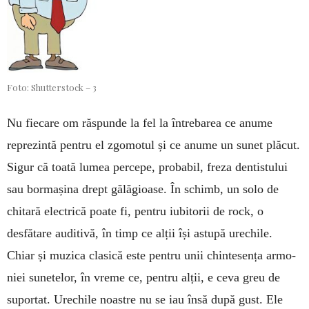
Foto: Shutterstock – 3
Nu fiecare om răspunde la fel la între­barea ce anume
reprezintă pentru el zgomotul și ce anume un sunet plăcut.
Sigur că toată lumea percepe, probabil, freza den­tistului
sau bormașina drept gălăgioase. În schimb, un solo de
chitară electrică poate fi, pen­tru iubitorii de rock, o
desfătare auditivă, în timp ce alții își astupă urechile.
Chiar și muzica clasică este pentru unii chintesența ar­mo­
niei sunetelor, în vreme ce, pentru alții, e ceva greu de
suportat. Ure­chile noastre nu se iau însă după gust. Ele