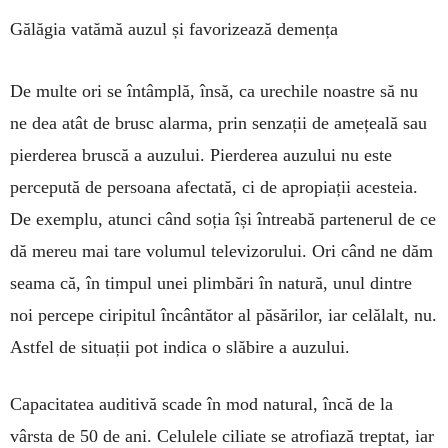
Gălăgia vatămă auzul și favorizează demența
De multe ori se întâmplă, însă, ca urechile noas­tre să nu
ne dea atât de brusc alarma, prin senzații de amețeală sau
pierderea bruscă a auzului. Pierderea auzului nu este
percepută de persoana afectată, ci de apropiații acesteia.
De exemplu, atunci când soția își întreabă partenerul de ce
dă mereu mai tare volumul tele­vizorului. Ori când ne dăm
seama că, în timpul unei plim­bări în natură, unul dintre
noi percepe ciri­pitul încântător al păsărilor, iar celălalt, nu.
Astfel de situa­ții pot indica o slăbire a auzului.
Capacitatea auditivă sca­de în mod natural, încă de la
vârsta de 50 de ani. Celulele ciliate se atrofiază treptat, iar