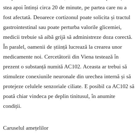
stea apoi în­tinși circa 20 de minute, pe par­tea care nu a
fost afectată. Deoarece cortizonul poate solicita și tractul
gastrointestinal sau poate perturba valo­rile glicemiei,
medicii trebuie să aibă grijă să ad­ministreze doza corectă.
În paralel, oamenii de știință lucrează la crearea unor
medi­camente noi. Cer­cetătorii din Viena testează în
prezent o substanță numită AC102. Aceasta ar trebui să
sti­muleze conexiunile neuronale din ure­chea internă și să
protejeze celulele senzoriale ciliate. E posibil ca AC102 să
poată chiar vindeca pe deplin ti­nitusul, în anumite
condiții.
Caruselul amețelilor