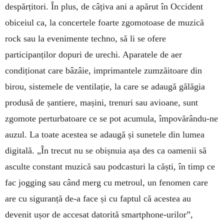
despărțitori. În plus, de câțiva ani a apărut în Occident
obiceiul ca, la concertele foarte zgomotoase de muzică
rock sau la eveni­mente techno, să li se ofere
participanților dopuri de urechi. Aparatele de aer
condiționat care bâ­zâie, imprimantele zumzăitoare din
birou, siste­me­le de ventilație, la care se adaugă gălăgia
pro­dusă de șantiere, mașini, trenuri sau avioane, sunt
zgomote perturbatoare ce se pot acumula, îm­povă­rându-ne
auzul. La toate acestea se adaugă și sunetele din lumea
digitală. „În trecut nu se obișnuia așa des ca oamenii să
asculte constant muzică sau podcasturi la căști, în timp ce
fac jogging sau când merg cu metroul, un fenomen care
are cu siguranță de-a face și cu faptul că acestea au
devenit ușor de accesat datorită smart­phone-urilor”,