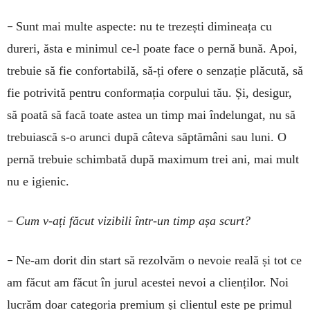
–
Sunt mai multe aspecte: nu te trezești dimineața cu
dureri, ăsta e minimul ce-l poate face o pernă bună. Apoi,
trebuie să fie confortabilă, să-ți ofere o senzație plăcută, să
fie potrivită pentru conformația corpului tău. Și, desigur,
să poată să facă toate astea un timp mai îndelungat, nu să
trebuiască s-o arunci după câteva săptămâni sau luni. O
pernă trebuie schimbată după maximum trei ani, mai mult
nu e igienic.
–
Cum v-ați făcut vizibili într-un timp așa scurt?
–
Ne-am dorit din start să rezolvăm o nevoie reală și tot ce
am făcut am făcut în jurul acestei nevoi a clienților. Noi
lucrăm doar categoria premium și clientul este pe primul