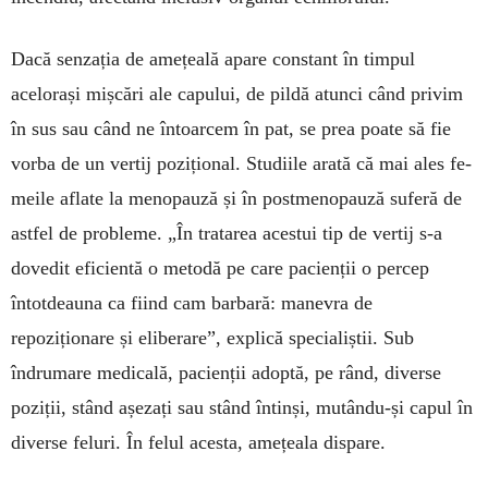
Dacă senzația de amețeală apare constant în timpul
acelorași mișcări ale capului, de pildă atunci când privim
în sus sau când ne întoarcem în pat, se prea poate să fie
vorba de un vertij po­zițional. Stu­diile arată că mai ales fe­
meile aflate la menopauză și în postmenopauză suferă de
astfel de probleme. „În tratarea acestui tip de vertij s-a
dovedit eficientă o metodă pe care pa­cienții o percep
întotdeauna ca fiind cam barbară: manevra de
repoziționare și eliberare”, explică specialiștii. Sub
îndrumare medicală, pacienții adoptă, pe rând, diverse
poziții, stând așezați sau stând întinși, mutându-și capul în
diverse feluri. În felul acesta, amețeala dispare.