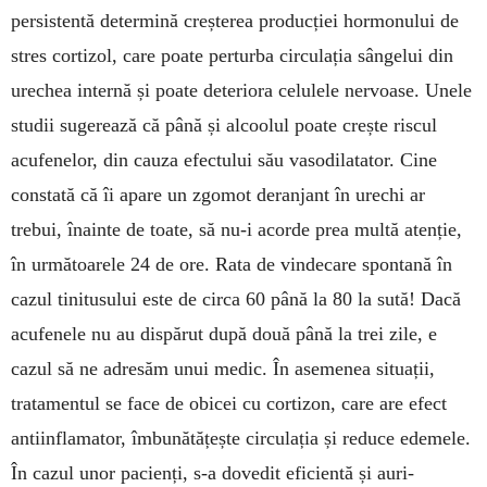
persis­tentă deter­mină creșterea producției hormo­nu­lui de
stres cortizol, care poate pertur­ba circulația sângelui din
ure­chea internă și poate dete­riora celu­lele nervoase. Unele
studii sugerează că până și alcoolul poate crește riscul
acufenelor, din cauza efectului său vasodi­latator. Cine
constată că îi apare un zgomot de­ran­jant în urechi ar
trebui, îna­inte de toate, să nu-i acorde prea multă aten­ție,
în următoarele 24 de ore. Rata de vin­decare spontană în
cazul ti­ni­tusului este de circa 60 până la 80 la sută! Dacă
acufenele nu au dispărut după două până la trei zile, e
cazul să ne adresăm unui me­dic. În ase­me­nea situații,
trata­mentul se face de obicei cu cor­ti­zon, care are efect
antiinfla­mator, îmbunătă­țește circulația și reduce edemele.
În cazul unor pacienți, s-a dovedit eficientă și auri­