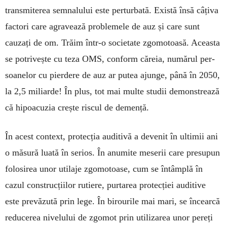
trans­miterea semnalului este perturbată. Există însă câțiva
factori care agravează proble­mele de auz și care sunt
cauzați de om. Trăim într-o socie­tate zgomotoasă. Aceasta
se potrivește cu teza OMS, conform căreia, numărul per­
soanelor cu pier­dere de auz ar putea ajunge, până în 2050,
la 2,5 miliarde! În plus, tot mai multe studii demons­trea­ză
că hipoacuzia crește riscul de demență.
În acest context, protecția auditivă a de­venit în ultimii ani
o măsură luată în serios. În anumite meserii care presupun
folosirea unor utilaje zgomotoase, cum se întâmplă în
cazul construcțiilor rutiere, purtarea protecției auditive
este prevăzută prin lege. În birourile mai mari, se în­cearcă
reducerea nivelului de zgomot prin utili­zarea unor pereți