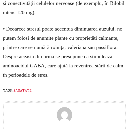
și co­nectivității celulelor nervoase (de exemplu, în Bilobil
intens 120 mg).
•
Deoarece stre­sul poa­te ac­centua dimi­nu­a­rea auzului, ne
putem folosi de anu­mite plante cu pro­prietăți calmante,
printre care se nu­mără roinița, valeriana sau passiflora.
Despre aceasta din ur­mă se pre­su­pune că stimulează
aminoaci­dul GABA, care ajută la re­ve­nirea stării de calm
în pe­rioadele de stres.
TAGS:
SANATATE