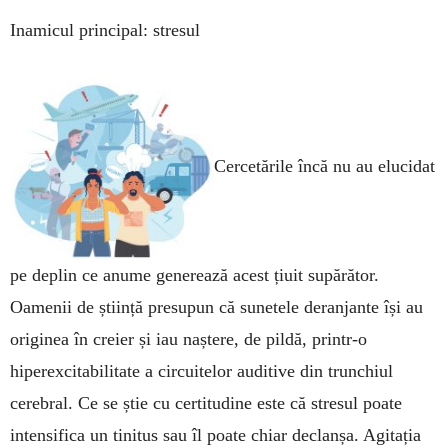
Inamicul principal: stresul
Cercetările încă nu au elucidat
pe deplin ce anume generează acest țiuit supărător.
Oamenii de știință presupun că sunetele deranjante își au
originea în creier și iau naștere, de pildă, prin­tr-o
hiperexcitabilitate a circuitelor audi­tive din trunchiul
cerebral. Ce se știe cu cer­titu­dine este că stresul poate
intensifica un tinitus sau îl poate chiar declanșa. Agitația