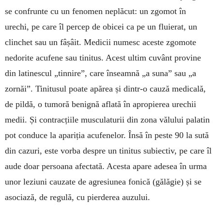
se confrunte cu un fenomen ne­plăcut: un zgomot în
urechi, pe care îl percep de obicei ca pe un fluierat, un
clinchet sau un fâșâit. Medicii numesc aceste zgomote
nedorite acufene sau tinitus. Acest ultim cuvânt provine
din lati­nescul „tinnire”, care înseamnă „a suna” sau „a
zor­năi”. Tinitusul poate apărea și dintr-o cauză medicală,
de pildă, o tumoră benignă aflată în apropierea urechii
medii. Și contracțiile mus­culaturii din zona vălului palatin
pot conduce la apariția acufenelor. Însă în peste 90 la sută
din cazuri, este vorba despre un tinitus subiectiv, pe care îl
aude doar persoana afectată. Acesta apare adesea în urma
unor leziuni cauzate de agre­siunea fonică (gălăgie) și se
asociază, de regulă, cu pierderea auzului.