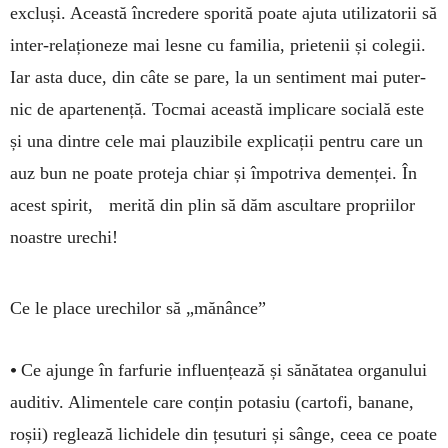
excluși. Această încredere sporită poa­te ajuta utilizatorii să
inter-relaționeze mai lesne cu familia, prietenii și colegii.
Iar asta duce, din câte se pare, la un sentiment mai puter­
nic de apartenență. Tocmai această implicare socială este
și una dintre cele mai plauzibile explicații pentru care un
auz bun ne poate pro­teja chiar și împotriva demenței. În
acest spirit, me­rită din plin să dăm ascultare propriilor
noas­tre urechi!
Ce le place urechilor să „mănânce”
•
Ce ajunge în farfurie influențează și să­nătatea organului
auditiv. Alimentele care conțin potasiu (cartofi, banane,
roșii) reglează lichidele din țesuturi și sânge, ceea ce poate