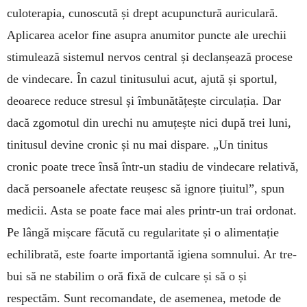
culoterapia, cunoscută și drept acupunctură auri­culară.
Apli­carea acelor fine asupra anu­mitor puncte ale urechii
stimu­lează sis­te­mul nervos central și declan­șează procese
de vinde­care. În ca­zul tinitusului acut, ajută și spor­tul,
deoarece reduce stresul și îm­bunătățește circula­ția. Dar
dacă zgomotul din u­rechi nu amu­țește nici după trei luni,
ti­nitusul devine cronic și nu mai dispare. „Un tinitus
cronic poa­te trece însă într-un stadiu de vin­decare rela­tivă,
dacă per­soanele afectate reușesc să ignore țiuitul”, spun
medicii. Asta se poate face mai ales printr-un trai ordonat.
Pe lângă mișcare făcută cu regula­ri­tate și o alimen­tație
echilibrată, este foar­te im­por­tantă igiena somnului. Ar tre­
bui să ne stabilim o oră fixă de cul­care și să o și
respectăm. Sunt recomandate, de asemenea, metode de