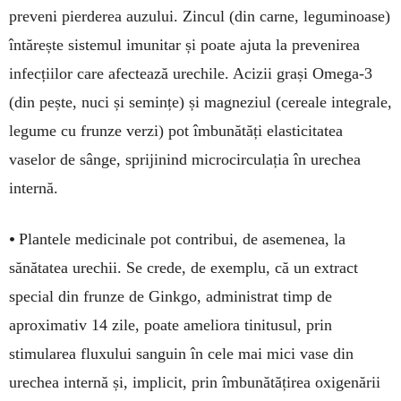
preveni pierderea auzului. Zincul (din carne, le­guminoase)
întărește sistemul imunitar și poate ajuta la prevenirea
infecțiilor care afec­tează urechile. Acizii grași Omega-3
(din peș­te, nuci și semințe) și magneziul (cereale inte­grale,
legume cu frunze verzi) pot îmbu­nătăți elasticitatea
vaselor de sânge, sprijinind microcirculația în urechea
internă.
•
Plantele medicinale pot contribui, de asemenea, la
sănătatea urechii. Se crede, de exem­plu, că un extract
special din frunze de Ginkgo, administrat timp de
aproximativ 14 zile, poate ameliora tinitusul, prin
stimularea fluxului sanguin în cele mai mici vase din
urechea internă și, implicit, prin îm­bu­nătățirea oxigenării