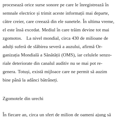
pro­cesează orice surse so­nore pe care le în­re­gis­trează în
sem­nale elec­trice și trimit aceste in­formații mai departe,
că­tre creier, care cre­ează din ele sunetele. În ultima vreme,
el este însă exce­dat. Mediul în care trăim devine tot mai
zgomotos. La ni­vel mon­dial, circa 430 de milioane de
adulți su­­feră de slăbirea se­ve­ră a au­zului, afirmă Or­
ganizația Mondială a Să­­nă­tății (OMS), iar celulele sen­zo­
riale de­terio­ra­te din canalul auditiv nu se mai pot re­
genera. Totuși, există mijloace care ne per­mit să auzim
bine până la adânci bătrâ­neți.
Zgomotele din urechi
În fiecare an, circa un sfert de milion de oa­meni ajung să