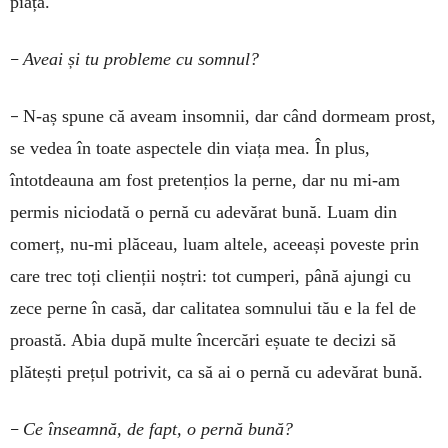
piață.
–
Aveai și tu probleme cu somnul?
–
N-aș spune că aveam insomnii, dar când dormeam prost,
se vedea în toate aspectele din viața mea. În plus,
întotdeauna am fost pretențios la perne, dar nu mi-am
permis niciodată o pernă cu adevărat bună. Luam din
comerț, nu-mi plăceau, luam altele, aceeași poveste prin
care trec toți clienții noștri: tot cumperi, până ajungi cu
zece perne în casă, dar calitatea somnului tău e la fel de
proastă. Abia după multe încercări eșuate te decizi să
plătești prețul potrivit, ca să ai o pernă cu adevărat bună.
–
Ce înseamnă, de fapt, o pernă bună?