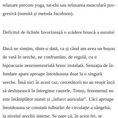
relaxare precum yo­ga, tai-chi sau relaxarea mus­culară pro­
gresivă (nu­mită și metoda Jacob­son).
Deficitul de lichide favorizează o scădere bruscă a auzului
Dacă ne simțim, dintr-o dată, ca și când am avea un bușon
de vată în ureche, ne con­fruntăm, de regulă, cu o
hipoacuzie neuro­sen­zorială brusc instalată. Senzația de în­
fun­dare apare aproape întotdeauna doar la o singură
ureche. Însă nici în acest caz, cer­cetătorii nu au reușit încă
să deslușească în întregime cauzele. Totuși, fenomenul nu
este întâmplător numit și „infarct auricu­lar”. Căci aproape
întotdeauna se constată tulburări de circulație a sângelui,
la nivelul urechii interne. Se pare că, în acest fel, se