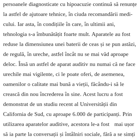
persoanele diagnosticate cu hipoacuzie con­tinuă să renunțe
la astfel de ajutoare tehnice, în ciuda recomandării medi­
cului. Iar asta, în condițiile în care, în ultimii ani,
tehnologia s-a îmbunătățit foarte mult. Aparatele au fost
reduse la dimensiunea unei baterii de ceas și se pun astăzi,
de regulă, în ureche, astfel încât nu se mai văd aproape
deloc. Însă un astfel de aparat auditiv nu numai că ne face
urechile mai vigilente, ci le poate ofe­ri, de asemenea,
oamenilor o calitate mai bună a vieții, făcându-i să le
crească din nou încre­de­rea în sine. Acest lucru a fost
demonstrat de un stu­diu recent al Universității din
California de Sud, cu aproape 6.000 de participanți. Prin
utili­zarea aparatelor auditive, acestora le-a fost mai ușor
să ia parte la conversații și întâlniri sociale, fără a se simți