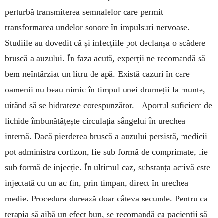
perturbă transmiterea semnalelor care per­mit
transformarea undelor sonore în impul­suri nervoase.
Studiile au dovedit că și infecțiile pot declanșa o scădere
bruscă a auzului. În faza acută, experții ne recomandă să
bem neîntârziat un litru de apă. Există cazuri în care
oamenii nu beau nimic în timpul unei dru­meții la munte,
uitând să se hidrateze cores­pun­zător. Aportul suficient de
lichide îmbu­nă­tățește circulația sângelui în urechea
internă. Dacă pier­derea bruscă a auzului persistă, medicii
pot administra cortizon, fie sub formă de compri­mate, fie
sub formă de injecție. În ultimul caz, substanța activă este
injectată cu un ac fin, prin timpan, direct în ure­chea
medie. Procedura durea­ză doar câteva secunde. Pentru ca
te­rapia să aibă un efect bun, se re­comandă ca pacienții să