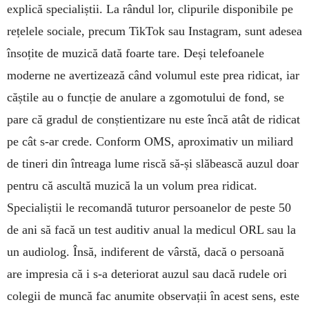
explică specialiștii. La rân­dul lor, clipurile disponibile pe
rețelele so­ciale, precum TikTok sau Instagram, sunt adesea
însoțite de muzică dată foarte tare. Deși telefoa­nele
moderne ne avertizează când volumul este prea ridicat, iar
căștile au o funcție de anulare a zgomotului de fond, se
pare că gradul de con­știentizare nu este încă atât de ridicat
pe cât s-ar crede. Conform OMS, aproximativ un miliard
de tineri din întreaga lume riscă să-și slăbească auzul doar
pentru că ascultă muzică la un volum prea ridicat.
Specialiștii le recomandă tuturor persoanelor de peste 50
de ani să facă un test auditiv anual la medicul ORL sau la
un audiolog. Însă, indiferent de vârstă, dacă o persoană
are impresia că i s-a deteriorat auzul sau dacă rudele ori
colegii de muncă fac anumite observații în acest sens, este