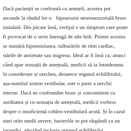
Dacă pacienții se confruntă cu amețeli, acestea pot
ascunde la rândul lor o hipoacuzie neuro­senzorială brusc
instalată. Din păcate însă, vertijul e un simptom care poate
fi provocat de o serie întreagă de alte boli. Printre acestea
se numără hipotensiunea, tulburările de ritm cardiac,
stările de anxietate sau migrena. Ideal ar fi însă ca, atunci
când apar senzații de amețeală, medicii să ia întotdeauna
în considerare și urechea, deoarece organul echilibrului,
așa-numitul sistem vesti­bu­lar, este o parte a urechii
interne. Dacă ne con­fruntăm brusc și concomitent cu
surditatea și cu senzația de amețeală, medicii vorbesc
despre o insuficiență cohleo-vestibulară acută. Și în cazul
unei otite medii severe, bacteriile se pot răspândi ca un
incendiu, afectând inclusiv organul echili­brului.