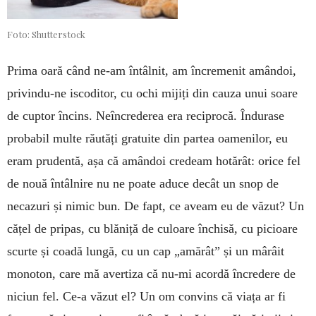
Foto: Shutterstock
Prima oară când ne-am în­tâl­nit, am încre­me­nit amân­doi,
privindu-ne iscoditor, cu ochi mijiți din cauza unui soare
de cuptor încins. Neîn­cre­derea era re­ciprocă. În­du­rase
probabil mul­te ră­utăți gratuite din partea oamenilor, eu
eram prudentă, așa că amândoi credeam hotărât: orice fel
de nouă întâlnire nu ne poate aduce decât un snop de
necazuri și nimic bun. De fapt, ce aveam eu de văzut? Un
cățel de pripas, cu blăniță de culoare închisă, cu picioare
scurte și coadă lungă, cu un cap „amărât” și un mârâit
monoton, care mă avertiza că nu-mi acordă încredere de
niciun fel. Ce-a văzut el? Un om convins că viața ar fi