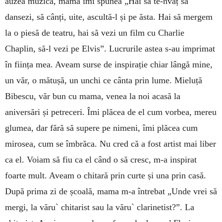
auzea muzică, mama îmi spunea „Hai să te-nvăț să
dansezi, să cânți, uite, ascultă-l și pe ăsta. Hai să mergem
la o piesă de teatru, hai să vezi un film cu Charlie
Chaplin, să-l vezi pe Elvis”. Lucrurile astea s-au imprimat
în ființa mea. Aveam surse de inspirație chiar lângă mine,
un văr, o mătușă, un unchi ce cânta prin lume. Mieluță
Bibescu, văr bun cu mama, venea la noi acasă la
aniversări și petreceri. Îmi plăcea de el cum vorbea, mereu
glumea, dar fără să supere pe nimeni, îmi plăcea cum
mirosea, cum se îmbrăca. Nu cred că a fost artist mai liber
ca el. Voiam să fiu ca el când o să cresc, m-a inspirat
foarte mult. Aveam o chitară prin curte și una prin casă.
După prima zi de școală, mama m-a întrebat „Unde vrei să
mergi, la văru` chitarist sau la văru` clarinetist?”. La