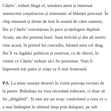
Cățelu’, tolănit lângă el, ur­mă­rea atent și in­te­resat
smotocitul conștiincios și sis­tematic al blăniței pisicești. În
chip minunat și demn de luat în seamă de către oameni,
Ilie și Că­țelu’ conviețuiau în pace și-nțe­le­gere deplină.
Acum, am doi prieteni buni. Sunt fericită și din alt motiv:
vine acasă, în primul lui con­cediu, băiatul meu cel drag.
Ilie îl va îngădui politicos și rezervat, ca de obicei, în
vreme ce Cățelu’ trebuie să-i fie prezentat. Vom fi
împreună toți patru și viața va fi mai frumoasă.
P.S.
La mine sosește deseori în vizită pisicuța ve­cinei de
la parter. Brândușa nu vrea niciodată mân­care, ci doar să
fie „drăgălită”. Și mai are un scop: con­trolatul a ceea ce s-
a mai întâmplat în ul­ti­mul timp prin dulapuri, pe sub