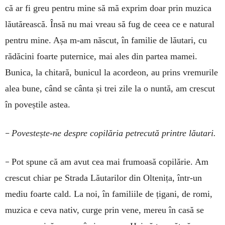
că ar fi greu pentru mine să mă exprim doar prin muzica
lăutărească. Însă nu mai vreau să fug de ceea ce e natural
pentru mine. Așa m-am născut, în familie de lăutari, cu
rădăcini foarte puternice, mai ales din partea mamei.
Bunica, la chitară, bunicul la acordeon, au prins vremurile
alea bune, când se cânta și trei zile la o nuntă, am crescut
în poveștile astea.
–
Povestește-ne despre copilăria petrecută printre lăutari.
–
Pot spune că am avut cea mai frumoasă copilărie. Am
crescut chiar pe Strada Lăutarilor din Oltenița, într-un
mediu foarte cald. La noi, în familiile de țigani, de romi,
muzica e ceva nativ, curge prin vene, mereu în casă se