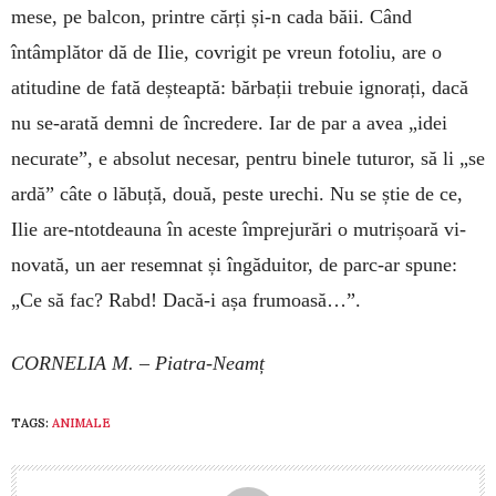
mese, pe balcon, printre cărți și-n cada băii. Când
întâmplător dă de Ilie, covrigit pe vreun fotoliu, are o
atitudine de fată deșteaptă: băr­ba­ții trebuie ignorați, dacă
nu se-arată demni de în­cre­dere. Iar de par a avea „idei
necurate”, e absolut ne­cesar, pentru binele tuturor, să li „se
ardă” câte o lă­buță, două, peste urechi. Nu se știe de ce,
Ilie are-ntot­deauna în aceste îm­pre­ju­rări o mutrișoară vi­
novată, un aer resemnat și în­gă­duitor, de parc-ar spune:
„Ce să fac? Rabd! Dacă-i așa frumoasă…”.
CORNELIA M. – Piatra-Neamț
TAGS:
ANIMALE