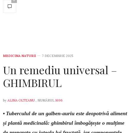
0
MEDICINA NATURII
7 DECEMBRIE 2025
Un remediu universal –
GHIMBIRUL
by
ALINA OLTEANU
, NUMĂRUL
1696
•
Tuberculul de un galben-auriu este deo­potrivă aliment
și plan­tă medicinală: ghimbirul îmbogățește o mulțime
de prepa­rate cu iuțeala lui fructată, iar compo­nen­tele