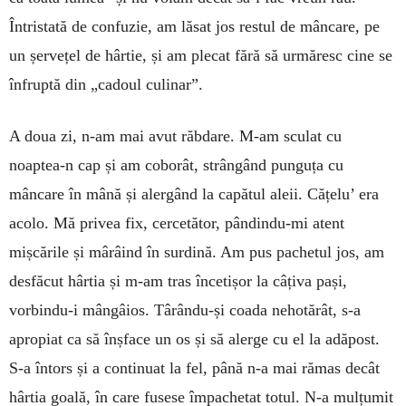
Întristată de confuzie, am lăsat jos res­tul de mâncare, pe
un șervețel de hârtie, și am plecat fără să urmăresc cine se
înfruptă din „cadoul culinar”.
A doua zi, n-am mai avut răbdare. M-am sculat cu
noaptea-n cap și am coborât, strângând punguța cu
mâncare în mână și alergând la capătul aleii. Că­țelu’ era
acolo. Mă privea fix, cercetător, pândin­du-mi atent
mișcările și mârâind în surdină. Am pus pa­chetul jos, am
desfăcut hârtia și m-am tras în­cetișor la câțiva pași,
vorbindu-i mângâios. Tâ­rându-și coada nehotărât, s-a
apropiat ca să înșface un os și să alerge cu el la adăpost.
S-a întors și a con­tinuat la fel, până n-a mai rămas decât
hârtia goală, în care fusese îm­pachetat totul. N-a mulțumit