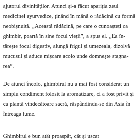
ajutorul divinităților. Atunci și-a făcut apariția zeul
medicinei ayurvedice, ținând în mână o rădăcină cu formă
neobiș­nuită. „Această rădăcină, pe care o cunoașteți ca
ghimbir, poartă în sine focul vieții”, a spus el. „Ea în­
tărește focul digestiv, alungă frigul și ume­zeala, dizolvă
mucusul și aduce miș­care acolo unde domnește stagna­
rea”.
De atunci încolo, ghimbirul nu a mai fost considerat un
simplu con­di­ment folosit la aromatizare, ci a fost pri­vit și
ca plantă vindecătoare sacră, răs­pân­dindu-se din Asia în
întreaga lume.
Ghimbirul e bun atât proaspăt, cât și uscat