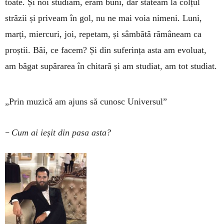
toate. Și noi studiam, eram buni, dar stăteam la colțul
străzii și priveam în gol, nu ne mai voia nimeni. Luni,
marți, miercuri, joi, repetam, și sâmbătă rămâneam ca
proștii. Băi, ce facem? Și din suferința asta am evoluat,
am băgat supărarea în chitară și am studiat, am tot studiat.
„Prin muzică am ajuns să cunosc Universul”
–
Cum ai ieșit din pasa asta?