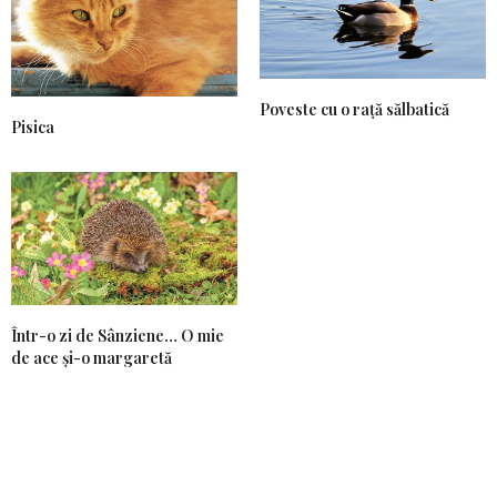
Poveste cu o rață sălbatică
Pisica
Într-o zi de Sânziene… O mie
de ace și-o margaretă