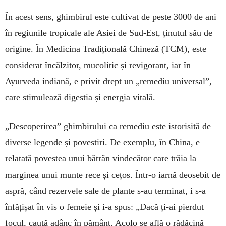
În acest sens, ghim­birul este cultivat de peste 3000 de ani
în regiunile tropicale ale Asiei de Sud-Est, ținutul său de
origine. În Medicina Tra­dițională Chineză (TCM), este
con­siderat încăl­zitor, mucolitic și revigorant, iar în
Ayurveda indiană, e privit drept un „remediu universal”,
care stimulează digestia și energia vitală.
„Descoperirea” ghimbirului ca remediu este istorisită de
diverse legende și povestiri. De exemplu, în China, e
relatată povestea unui bă­trân vindecător care trăia la
marginea unui mun­te rece și cețos. Într-o iarnă deosebit de
aspră, când rezervele sale de plante s-au terminat, i s-a
înfățișat în vis o femeie și i-a spus: „Dacă ți-ai pierdut
focul, caută adânc în pământ. Acolo se află o rădăcină