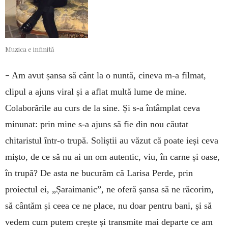
Muzica e infinită
–
Am avut șansa să cânt la o nuntă, cineva m-a filmat,
clipul a ajuns viral și a aflat multă lume de mine.
Colaborările au curs de la sine. Și s-a întâmplat ceva
minunat: prin mine s-a ajuns să fie din nou căutat
chitaristul într-o trupă. Soliștii au văzut că poate ieși ceva
mișto, de ce să nu ai un om autentic, viu, în carne și oase,
în trupă? De asta ne bucurăm că Larisa Perde, prin
proiectul ei, „Șaraimanic”, ne oferă șansa să ne răcorim,
să cântăm și ceea ce ne place, nu doar pentru bani, și să
vedem cum putem crește și transmite mai departe ce am