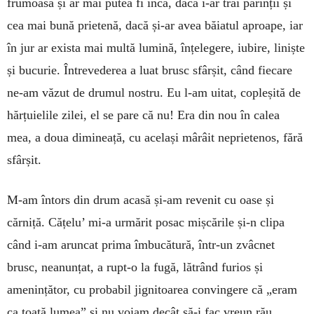
frumoasă și ar mai putea fi încă, dacă i-ar trăi părinții și
cea mai bună prie­te­nă, dacă și-ar avea băiatul aproape, iar
în jur ar exis­ta mai multă lu­mină, înțelegere, iubire, li­niș­te
și bucu­rie. În­tre­ve­derea a luat brusc sfârșit, când fie­care
ne-am văzut de drumul nostru. Eu l-am uitat, copleșită de
hărțuielile zilei, el se pare că nu! Era din nou în calea
mea, a do­ua dimineață, cu ace­lași mârâit neprietenos, fără
sfârșit.
M-am întors din drum acasă și-am revenit cu oase și
cărniță. Cățelu’ mi-a urmărit posac mișcările și-n cli­pa
când i-am aruncat prima îmbucătură, într-un zvâc­net
brusc, neanunțat, a rupt-o la fugă, lă­trând furios și
amenințător, cu probabil jignitoarea con­vin­ge­re că „eram
ca toată lumea” și nu voiam decât să-i fac vreun rău.