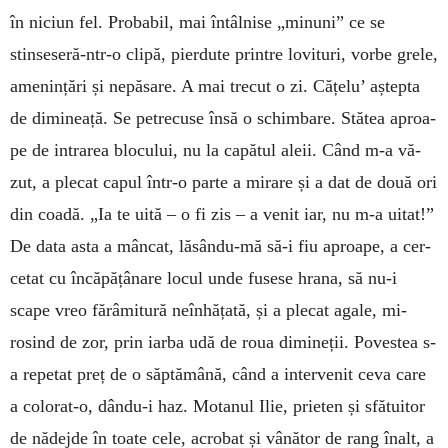
în niciun fel. Probabil, mai întâlnise „minuni” ce se
stinseseră-ntr-o clipă, pierdute printre lovituri, vor­be grele,
ame­nin­țări și ne­păsare. A mai trecut o zi. Cățelu’ aștepta
de dimi­nea­ță. Se petrecuse însă o schimbare. Stătea aproa­
pe de intrarea blocului, nu la capătul aleii. Când m-a vă­
zut, a plecat capul într-o parte a mirare și a dat de do­uă ori
din coadă. „Ia te uită – o fi zis – a venit iar, nu m-a uitat!”
De data asta a mâncat, lăsându-mă să-i fiu aproape, a cer­
ce­tat cu încăpățânare locul unde fu­sese hrana, să nu-i
scape vreo fărâmitură neîn­hă­țată, și a plecat agale, mi­
rosind de zor, prin iarba udă de roua dimineții. Po­vestea s-
a repetat preț de o săp­tă­mână, când a in­ter­venit ceva care
a colorat-o, dân­du-i haz. Motanul Ilie, prieten și sfătuitor
de nădejde în toate cele, acrobat și vânător de rang ­înalt, a