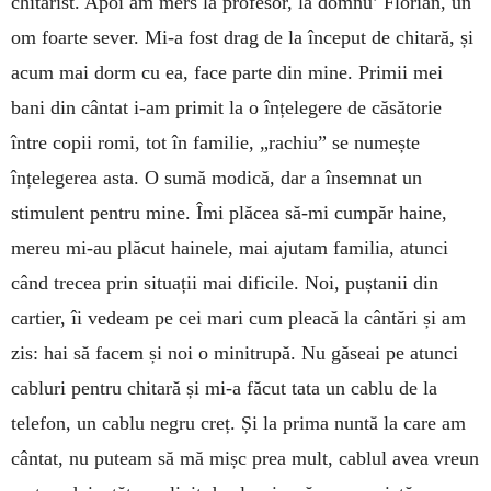
chitarist. Apoi am mers la profesor, la domnu’ Florian, un
om foarte sever. Mi-a fost drag de la început de chitară, și
acum mai dorm cu ea, face parte din mine. Primii mei
bani din cântat i-am primit la o înțelegere de căsătorie
între copii romi, tot în familie, „rachiu” se numește
înțelegerea asta. O sumă modică, dar a însemnat un
stimulent pentru mine. Îmi plăcea să-mi cumpăr haine,
mereu mi-au plăcut hainele, mai ajutam familia, atunci
când trecea prin situații mai dificile. Noi, puștanii din
cartier, îi vedeam pe cei mari cum pleacă la cântări și am
zis: hai să facem și noi o minitrupă. Nu găseai pe atunci
cabluri pentru chitară și mi-a făcut tata un cablu de la
telefon, un cablu negru creț. Și la prima nuntă la care am
cântat, nu puteam să mă mișc prea mult, cablul avea vreun