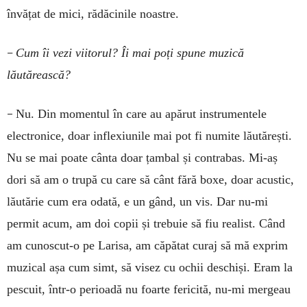
învățat de mici, rădăcinile noastre.
–
Cum îi vezi viitorul? Îi mai poți spune muzică
lăutărească?
–
Nu. Din momentul în care au apărut instrumentele
electronice, doar inflexiunile mai pot fi numite lăutărești.
Nu se mai poate cânta doar țambal și contrabas. Mi-aș
dori să am o trupă cu care să cânt fără boxe, doar acustic,
lăutărie cum era odată, e un gând, un vis. Dar nu-mi
permit acum, am doi copii și trebuie să fiu realist. Când
am cunoscut-o pe Larisa, am căpătat curaj să mă exprim
muzical așa cum simt, să visez cu ochii deschiși. Eram la
pescuit, într-o perioadă nu foarte fericită, nu-mi mergeau