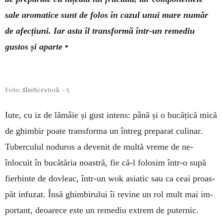
sale aromatice sunt de folos în cazul unui mare număr
de afecțiuni. Iar asta îl trans­formă într-un remediu
gustos și aparte •
Foto: Shutterstock – 5
Iute, cu iz de lămâie și gust intens: până și o bucățică mică
de ghimbir poate trans­forma un întreg preparat culinar.
Tuber­culul noduros a devenit de mul­tă vreme de ne­
înlocuit în bu­cătăria noas­tră, fie că-l fo­lo­sim într-o supă
fier­binte de dovleac, într-un wok asiatic sau ca ceai proas­
păt infuzat. Însă ghimbirului îi revine un rol mult mai im­
portant, deoa­rece este un remediu extrem de pu­ternic.