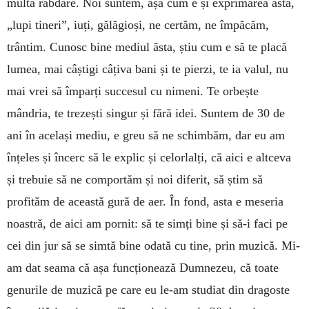
multă răbdare. Noi suntem, așa cum e și exprimarea asta,
„lupi tineri”, iuți, gălăgioși, ne certăm, ne împăcăm,
trântim. Cunosc bine mediul ăsta, știu cum e să te placă
lumea, mai câștigi câțiva bani și te pierzi, te ia valul, nu
mai vrei să împarți succesul cu nimeni. Te orbește
mândria, te trezești singur și fără idei. Suntem de 30 de
ani în același mediu, e greu să ne schimbăm, dar eu am
înțeles și încerc să le explic și celorlalți, că aici e altceva
și trebuie să ne comportăm și noi diferit, să știm să
profităm de această gură de aer. În fond, asta e meseria
noastră, de aici am pornit: să te simți bine și să-i faci pe
cei din jur să se simtă bine odată cu tine, prin muzică. Mi-
am dat seama că așa funcționează Dumnezeu, că toate
genurile de muzică pe care eu le-am studiat din dragoste