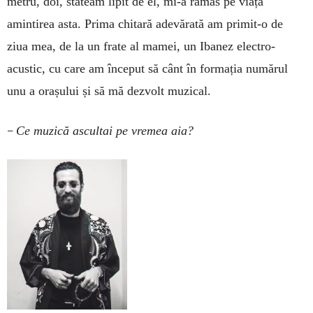
metru, doi, stăteam lipit de el, mi-a rămas pe viață
amintirea asta. Prima chitară adevărată am primit-o de
ziua mea, de la un frate al mamei, un Ibanez electro-
acustic, cu care am început să cânt în formația numărul
unu a orașului și să mă dezvolt muzical.
–
Ce muzică ascultai pe vremea aia?