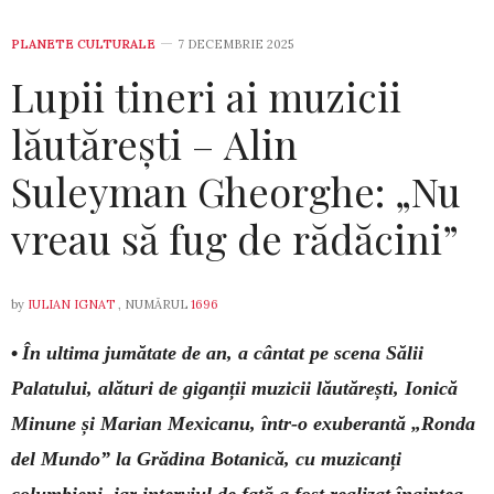
PLANETE CULTURALE
7 DECEMBRIE 2025
Lupii tineri ai muzicii
lăutărești – Alin
Suleyman Gheorghe: „Nu
vreau să fug de rădăcini”
by
IULIAN IGNAT
, NUMĂRUL
1696
•
În ultima jumătate de an, a cântat pe scena Sălii
Palatului, alături de giganții muzicii lăutărești, Ionică
Minune și Marian Mexicanu, într-o exuberantă „Ronda
del Mundo” la Grădina Botanică, cu muzicanți
columbieni, iar interviul de față a fost realizat înaintea