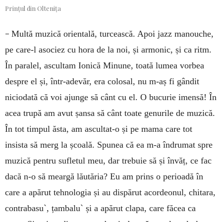
Prințul din Oltenița
–
Multă muzică orientală, turcească. Apoi jazz manouche,
pe care-l asociez cu hora de la noi, și armonic, și ca ritm.
În paralel, ascultam Ionică Minune, toată lumea vorbea
despre el și, într-adevăr, era colosal, nu m-aș fi gândit
niciodată că voi ajunge să cânt cu el. O bucurie imensă! În
acea trupă am avut șansa să cânt toate genurile de muzică.
În tot timpul ăsta, am ascultat-o și pe mama care tot
insista să merg la școală. Spunea că ea m-a îndrumat spre
muzică pentru sufletul meu, dar trebuie să și învăț, ce fac
dacă n-o să meargă lăutăria? Eu am prins o perioadă în
care a apărut tehnologia și au dispărut acordeonul, chitara,
contrabasu`, țambalu` și a apărut clapa, care făcea ca