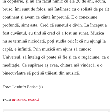
în copilărie, și nu am făcut nimic cu ele 20 de ani, acum,
brusc, îmi sunt de folos, mă întâlnesc cu o solistă de pe alt
continent și avem ce cânta împreună. E o conexiune
profundă, simt asta. Cred că sunetul e divin. La început a
fost cuvântul, eu tind să cred că a fost un sunet. Muzica
nu se termină niciodată, poți studia oricât că nu ajungi la
capăt, e infinită. Prin muzică am ajuns să cunosc
Universul, să înțeleg că poate să fie și ca o rugăciune, ca o
meditație. Ce supărare aș avea, chitara mă vindecă, e o
binecuvântre să poți să trăiești din muzică.
Foto: Lavinia Borha (1)
TAGS:
INTERVIU
,
MUZICĂ