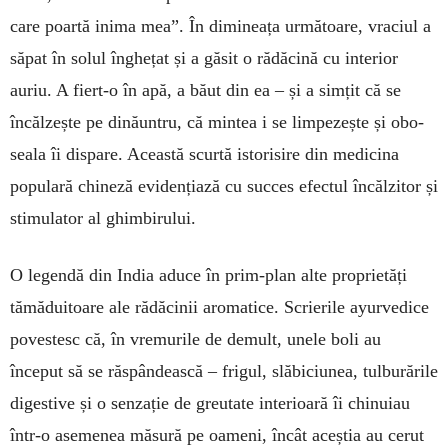
care poartă inima mea”. În dimi­neața următoare, vraciul a
săpat în solul înghețat și a găsit o rădăcină cu interior
auriu. A fiert-o în apă, a băut din ea – și a simțit că se
încălzește pe dinăuntru, că mintea i se limpezește și obo­
seala îi dispare. Această scurtă istorisire din medicina
populară chineză evidențiază cu suc­ces efectul încălzitor și
stimulator al ghimbi­rului.
O legendă din India aduce în prim-plan alte proprietăți
tămăduitoare ale rădăcinii aromatice. Scrierile ayurvedice
povestesc că, în vremurile de demult, unele boli au
început să se răspân­dească – frigul, slăbiciunea, tulburările
digestive și o senzație de greutate interioară îi chinuiau
într-o asemenea măsură pe oameni, încât aceștia au cerut