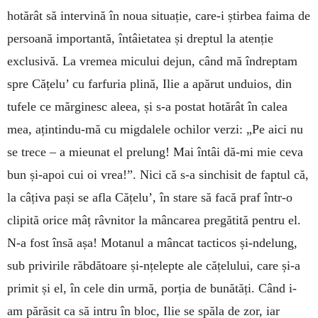
hotărât să intervină în noua situație, care-i știrbea faima de
per­soană importantă, întâietatea și dreptul la aten­ție
exclusivă. La vremea micului dejun, când mă în­drep­tam
spre Cățelu’ cu farfuria plină, Ilie a apărut unduios, din
tufele ce mărginesc aleea, și s-a postat ho­tărât în calea
mea, ațintindu-mă cu mig­dalele ochi­lor verzi: „Pe aici nu
se trece – a mieunat el pre­lung! Mai întâi dă-mi mie ceva
bun și-apoi cui oi vrea!”. Nici că s-a sinchisit de faptul că,
la câțiva pași se afla Cățelu’, în stare să facă praf într-o
cli­pi­tă orice mâț râvnitor la mâncarea pregătită pentru el.
N-a fost însă așa! Motanul a mâncat tacticos și-nde­lung,
sub privirile răbdătoare și-nțelepte ale că­țelului, care și-a
primit și el, în cele din urmă, porția de bunătăți. Când i-
am părăsit ca să intru în bloc, Ilie se spăla de zor, iar