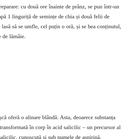
eparare: cu două ore îna­inte de prânz, se pun într-un
pă 1 linguriță de semințe de chia și două felii de
 lasă să se umfle, cel puțin o oră, și se bea conținutul,
le de lămâie.
ușcă oferă o alinare blândă. Asta, deoarece substanța
 transformată în corp în acid salicilic – un precursor al
alicilic, cunoscută și sub numele de aspirină.