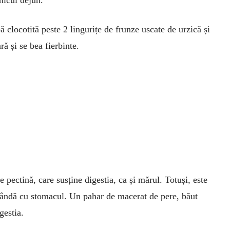
micul dejun.
clocotită peste 2 lingurițe de frunze uscate de urzică și
ră și se bea fierbinte.
e pectină, care susține digestia, ca și mărul. Totuși, este
blândă cu stomacul. Un pahar de macerat de pere, băut
gestia.