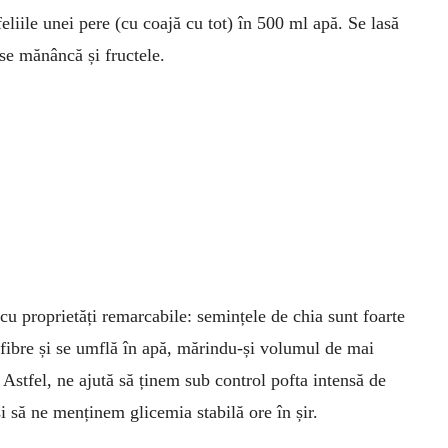
liile unei pere (cu coajă cu tot) în 500 ml apă. Se lasă
se mănâncă și fructele.
cu proprietăți remarcabile: semințele de chia sunt foarte
 fibre și se umflă în apă, mărindu-și volumul de mai
 Astfel, ne ajută să ținem sub control pofta intensă de
i să ne menținem glicemia stabilă ore în șir.