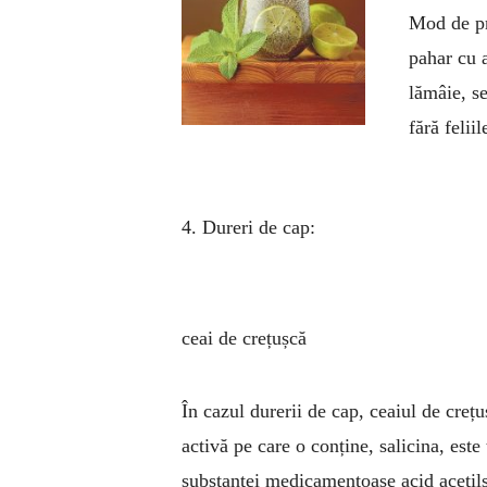
Mod de pr
pahar cu a
lămâie, se
fără felii
4. Dureri de cap:
ceai de crețușcă
În cazul durerii de cap, ceaiul de creț
activă pe care o conține, salicina, este
substanței medicamentoase acid acetils