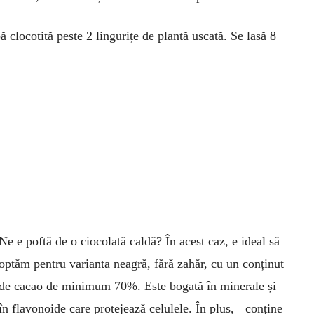
clocotită peste 2 lingurițe de plantă uscată. Se lasă 8
Ne e poftă de o ciocolată caldă? În acest caz, e ideal să
optăm pentru varianta neagră, fără zahăr, cu un conținut
de cacao de minimum 70%. Este bogată în minerale și
în flavonoide care protejează celulele. În plus, conține