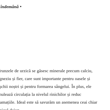
a îndemână •
frunzele de urzică se găsesc minerale precum calciu,
neziu și fier, care sunt importante pentru oasele și
chii noștri și pentru formarea sângelui. În plus, ele
mulează circulația la nivelul rinichilor și reduc
lamațiile. Ideal este să savurăm un asemenea ceai chiar