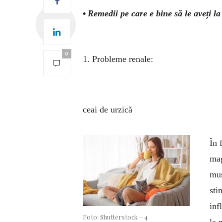
•
Remedii pe care e bine să le aveți l
0
1. Probleme renale:
ceai de urzică
În 
mag
muș
sti
inf
Foto: Shutterstock – 4