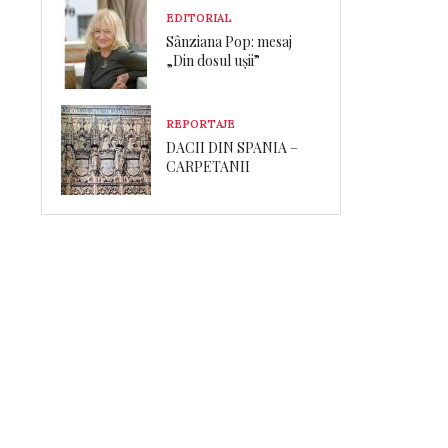
EDITORIAL
Sânziana Pop: mesaj
„Din dosul ușii”
REPORTAJE
DACII DIN SPANIA –
CARPETANII