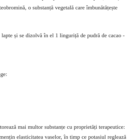
teobromină, o substanță vegetală care îmbunătățește
apte și se dizolvă în el 1 linguriță de pudră de cacao ­
ânge:
torează mai multor substanțe cu proprietăți terapeutice:
mențin elasticitatea vaselor, în timp ce potasiul reglează