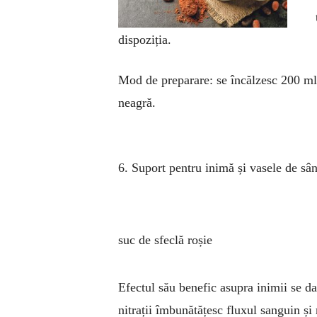
dispoziția.
Mod de preparare: se încălzesc 200 ml l
neagră.
6. Suport pentru inimă
și vasele de s
suc de sfeclă roșie
Efectul său benefic asupra inimii se da
nitrații îmbunătățesc fluxul sanguin și 