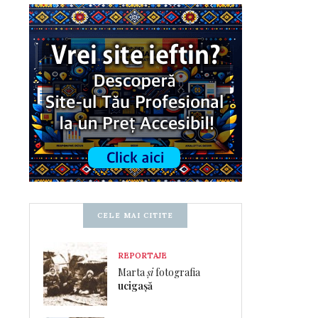
CELE MAI CITITE
REPORTAJE
Marta
și
fotografia
ucigașă