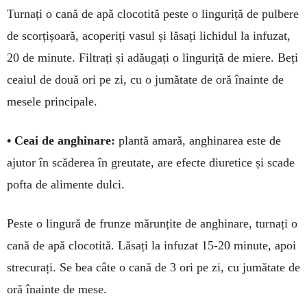
Turnați o cană de apă clocotită peste o linguriță de pulbere
de scorțișoară, acoperiți vasul și lăsați lichidul la infuzat,
20 de minute. Filtrați și adă­ugați o linguriță de miere. Beți
ceaiul de două ori pe zi, cu o jumătate de oră înainte de
mesele prin­cipale.
• Ceai de anghinare:
plantă amară, anghi­narea este de
ajutor în scăderea în greutate, are efecte diuretice și scade
pofta de alimente dulci.
Peste o lingură de frunze mărunțite de an­ghi­nare, turnați o
cană de apă clocotită. Lăsați la in­fuzat 15-20 minute, apoi
strecurați. Se bea câte o ca­­nă de 3 ori pe zi, cu jumătate de
oră înainte de mese.