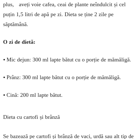
plus, aveți voie cafea, ceai de plan­te neîndulcit și cel
puțin 1,5 litri de apă pe zi. Dieta se ține 2 zile pe
săptămână.
O zi de dietă:
•
Mic dejun: 300 ml lapte bătut cu o porție de mă­măligă.
•
Prânz: 300 ml lapte bătut cu o porție de mă­mă­ligă.
•
Cină: 200 ml lapte bătut.
Dieta cu cartofi și brânză
Se bazează pe cartofi și brânză de vaci, urdă sau alt tip de