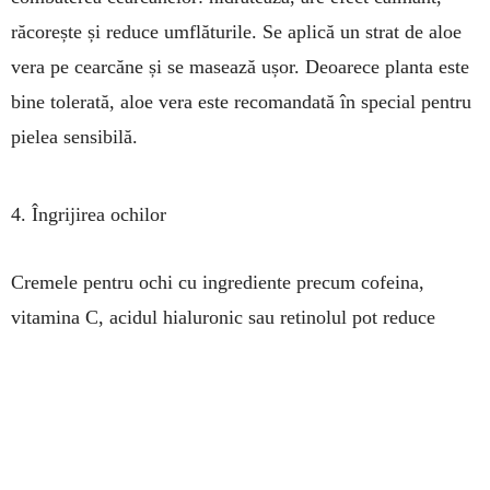
răcorește și reduce umflăturile. Se aplică un strat de aloe
vera pe cearcăne și se masează ușor. Deoarece planta este
bine tolerată, aloe vera este recomandată în special pentru
pielea sensibilă.
4. Îngrijirea ochilor
Cremele pentru ochi cu ingrediente precum cofeina,
vitamina C, acidul hialuronic sau retinolul pot reduce
umflăturile de sub ochi și pot avea un ușor efect de
umplere a pielii. Și albăstrelele, sub formă de comprese,
au un efect decongestionant, calmant și tonifiant. Se
toarnă apă clocotită peste albăstrele proaspete sau uscate,