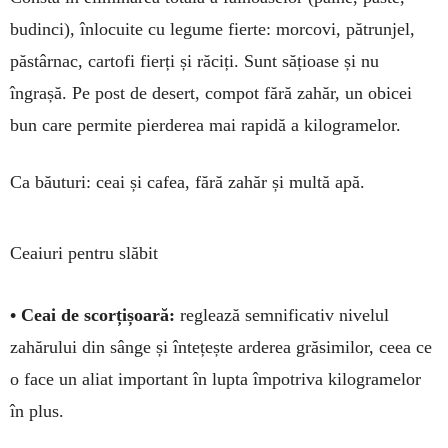
budinci), înlocuite cu legume fierte: morcovi, pătrunjel,
păstârnac, cartofi fierți și răciți. Sunt sățioase și nu
îngrașă. Pe post de desert, compot fără zahăr, un obicei
bun care permite pierderea mai rapidă a kilogramelor.
Ca băuturi: ceai și cafea, fără zahăr și multă apă.
Ceaiuri pentru slăbit
• Ceai de scorțișoară:
reglează semni­ficativ nivelul
zahărului din sânge și întețește ar­derea grăsimilor, ceea ce
o face un aliat impor­tant în lupta împotriva kilogramelor
în plus.