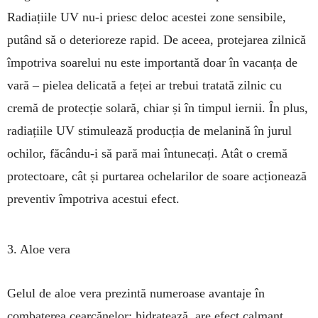
Radiațiile UV nu-i priesc deloc acestei zone sensibile,
putând să o deterioreze rapid. De aceea, protejarea zilnică
împotriva soarelui nu este importantă doar în vacanța de
vară – pielea delicată a feței ar trebui tratată zilnic cu
cremă de protecție solară, chiar și în timpul iernii. În plus,
radiațiile UV stimulează producția de melanină în jurul
ochilor, făcându-i să pară mai întunecați. Atât o cremă
protectoare, cât și purtarea ochelarilor de soare acționează
preventiv împotriva acestui efect.
3. Aloe vera
Gelul de aloe vera prezintă numeroase avantaje în
combaterea cearcănelor: hidratează, are efect calmant,