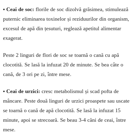
• Ceai de soc:
florile de soc dizolvă gră­simea, stimulează
puternic eliminarea toxinelor și reziduurilor din organism,
excesul de apă din țesu­turi, reglează apetitul alimentar
exagerat.
Peste 2 linguri de flori de soc se toarnă o cană cu apă
clocotită. Se lasă la infuzat 20 de minute. Se bea câte o
cană, de 3 ori pe zi, între mese.
• Ceai de urzici:
cresc metabolismul și scad pofta de
mâncare. Peste două linguri de urzici proas­pete sau uscate
se toarnă o cană de apă clo­cotită. Se lasă la infuzat 15
minute, apoi se strecoa­ră. Se beau 3-4 căni de ceai, între
mese.