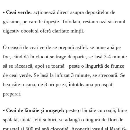
• Ceai verde:
acționează direct asupra depo­zitelor de
grăsime, pe care le topește. Totodată, restaurează sistemul
di­gestiv obosit și oferă cla­ritate minții.
O ceașcă de ceai verde se prepară astfel: se pune apă pe
foc, când dă în clo­cot se trage deo­parte, se lasă 3-4 minute
să se ră­cească, apoi se toarnă pes­te o linguriță de frunze
de ceai verde. Se lasă la infu­zat 3 mi­nute, se stre­coară. Se
bea câte o cană, de 3 ori pe zi, întotdeauna proas­păt
preparat.
• Ceai de lămâie și mușețel:
peste o lă­mâie cu coajă, bine
spă­lată, tă­iată felii subțiri, se adaugă o lingură de flori de
mușețel și 500 ml apă clocotită. Acoperiți vasul și lăsați 6-