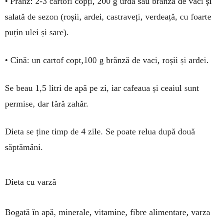
• Prânz: 2-3 cartofi copți, 200 g urdă sau brânză de vaci și
salată de sezon (roșii, ardei, cas­traveți, verdeață, cu foarte
puțin ulei și sare).
• Cină: un cartof copt,100 g brânză de vaci, roșii și ardei.
Se beau 1,5 litri de apă pe zi, iar cafeaua și ceaiul sunt
permise, dar fără zahăr.
Dieta se ține timp de 4 zile. Se poate relua după două
săptămâni.
Dieta cu varză
Bogată în apă, mine­rale, vitamine, fibre ali­men­tare, varza