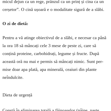
micul dejun ca un rege, prânzul ca un prinț și cina ca un
cerșetor”. O cină ușoară e o modalitate sigură de a slăbi.
O zi de dietă:
Pentru a vă atinge obiectivul de a slăbi, e necesar ca până
la ora 18 să mâncați cele 3 mese de peste zi, care să
conțină proteine, carbohi­drați, le­gume și fructe. După
această oră nu mai e permis să mâncați nimic. Sunt per­
mise doar apa plată, apa minerală, ceaiuri din plante
neîndulcite.
Dieta de urgență
Constă în eliminarea totală a făinoaselor (pâine, paste,