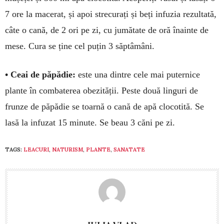
7 ore la ma­cerat, și apoi strecurați și beți infuzia rezultată,
câte o cană, de 2 ori pe zi, cu jumătate de oră înainte de
mese. Cura se ține cel puțin 3 săptâmâni.
• Ceai de păpădie:
este una dintre cele mai puternice
plante în combaterea obezității. Peste două linguri de
frunze de păpădie se toarnă o cană de apă clocotită. Se
lasă la infuzat 15 minute. Se beau 3 căni pe zi.
TAGS:
LEACURI
,
NATURISM
,
PLANTE
,
SANATATE