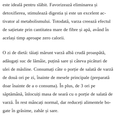
este ide­ală pentru slăbit. Fa­vorizează eliminarea și
detoxifierea, sti­mu­lează digestia și es­te un excelent ac­
tivator al meta­bo­lismului. Totodată, var­­za creează efectul
de sațietate prin canti­tatea mare de fibre și apă, având în
același timp aproape zero calorii.
O zi de dietă: tăiați mă­­runt varză albă crudă proas­­pătă,
adăugați suc de lămâie, puțină sare și câteva picături de
ulei de măsline. Consumați câte o porție de salată de varză
de două ori pe zi, înainte de mesele principale (preparată
doar înainte de a o consuma). În plus, de 3 ori pe
săptămână, în­locuiți masa de seară cu o porție de salată de
varză. În rest mâncați normal, dar reduceți alimen­tele bo­
gate în grăsime, zahăr și sare.