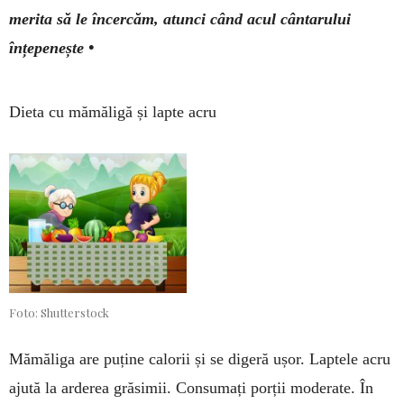
merita să le încercăm, atunci când acul cânta­rului
înțepenește •
Dieta cu mămăligă și lapte acru
Foto: Shutterstock
Mămăliga are puține calorii și se digeră ușor. Laptele acru
ajută la arderea grăsimii. Consumați porții moderate. În