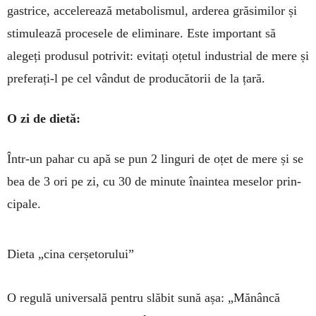
gastrice, accelerează metabo­lis­mul, arderea grăsimilor și
stimulează procesele de eliminare. Este important să
alegeți produsul potrivit: evitați oțetul industrial de mere și
preferați-l pe cel vândut de producătorii de la țară.
O zi de dietă:
Într-un pahar cu apă se pun 2 linguri de oțet de mere și se
bea de 3 ori pe zi, cu 30 de minute înaintea meselor prin­
cipale.
Dieta „cina cerșetorului”
O regulă universală pentru slăbit sună așa: „Mănâncă