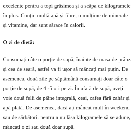
excelente pentru a topi gră­simea și a scăpa de kilogramele
în plus. Conțin multă apă și fibre, o mulțime de minerale
și vitamine, dar sunt sărace în calorii.
O zi de dietă:
Consumați câte o porție de supă, îna­inte de masa de prânz
și cea de seară, astfel va fi ușor să mâncați mai puțin. De
asemenea, două zile pe săptămână consumați doar câte o
porție de supă, de 4 -5 ori pe zi. În afară de supă, aveți
voie două felii de pâine integrală, ceai, cafea fără zahăr și
apă plată. De asemenea, dacă ați mâncat mult în week­end
sau de sărbători, pentru a nu lăsa kilogramele să se adune,
mâncați o zi sau două doar supă.