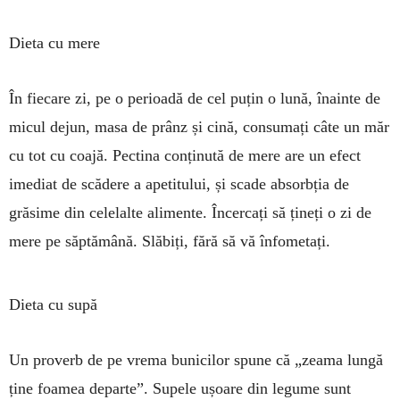
Dieta cu mere
În fiecare zi, pe o perioadă de cel puțin o lună, înainte de
micul dejun, masa de prânz și cină, consumați câte un măr
cu tot cu coajă. Pectina conținută de mere are un efect
imediat de scădere a apetitului, și scade absorbția de
grăsime din celelalte alimente. Încercați să ți­neți o zi de
mere pe săp­tămână. Slăbiți, fără să vă înfometați.
Dieta cu supă
Un proverb de pe vrema bunicilor spune că „zeama lungă
ține foamea departe”. Supele ușoare din legume sunt