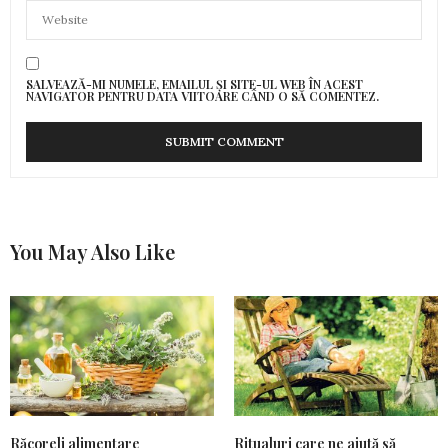
SALVEAZĂ-MI NUMELE, EMAILUL ȘI SITE-UL WEB ÎN ACEST
NAVIGATOR PENTRU DATA VIITOARE CÂND O SĂ COMENTEZ.
You May Also Like
Răcoreli alimentare
Ritualuri care ne ajută să