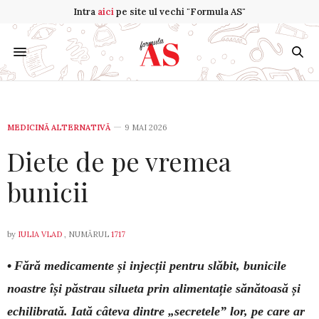
Intra
aici
pe site ul vechi "Formula AS"
MEDICINĂ ALTERNATIVĂ
9 MAI 2026
Diete de pe vremea
bunicii
by
IULIA VLAD
, NUMĂRUL
1717
•
Fără medicamente și injecții pentru slăbit, bu­nicile
noastre își păstrau silueta prin alimentație să­nătoasă și
echilibrată. Iată câteva dintre „secretele” lor, pe care ar