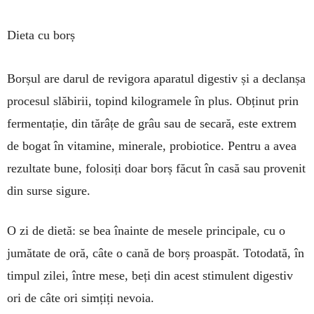
Dieta cu borș
Borșul are darul de revigora aparatul digestiv și a declanșa
procesul slăbirii, topind kilogramele în plus. Obținut prin
fermentație, din tărâțe de grâu sau de secară, este extrem
de bogat în vita­mine, minerale, probiotice. Pen­tru a avea
rezultate bune, folo­siți doar borș făcut în casă sau provenit
din surse sigure.
O zi de dietă: se bea înainte de mesele principale, cu o
jumătate de oră, câte o cană de borș proaspăt. Totodată, în
timpul zilei, între mese, beți din acest stimulent digestiv
ori de câte ori simțiți nevoia.