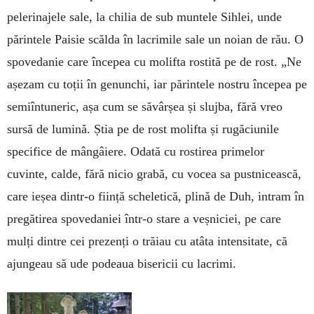
pelerinajele sale, la chilia de sub muntele Sihlei, unde
părintele Paisie scălda în lacrimile sale un noian de rău. O
spovedanie care începea cu molifta rostită pe de rost. „Ne
așezam cu toții în genunchi, iar părintele nostru începea pe
semiîntuneric, așa cum se săvârșea și slujba, fără vreo
sursă de lumină. Știa pe de rost molifta și rugăciunile
specifice de mângâiere. Odată cu rostirea primelor
cuvinte, calde, fără nicio grabă, cu vocea sa pustnicească,
care ieșea dintr-o ființă scheletică, plină de Duh, intram în
pregătirea spovedaniei într-o stare a veșniciei, pe care
mulți dintre cei prezenți o trăiau cu atâta intensitate, că
ajungeau să ude podeaua bisericii cu lacrimi.