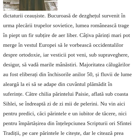
dictaturii ceaușiste. Bucuroasă de dezghețul survenit în
urma plecării trupelor sovietice, lumea românească trage
în piept un fir subțire de aer liber. Câțiva părinți mari pot
merge în vestul Europei să le vorbească occidentalilor
despre ortodoxie, iar vesticii pot veni, sub supraveghere,
desigur, să vadă marile mânăstiri. Majoritatea călugărilor
au fost eliberați din închisorile anilor 50, și fluvii de lume
aleargă la ei să se adape din cuvântul plămădit în
suferințe. Către chilia părintelui Paisie, aflată sub coasta
Sihlei, se îndreaptă zi de zi mii de pelerini. Nu vin aici
pentru predici, căci părintele e un iubitor de tăcere, nici
pentru împărtășirea din înțelepciunea Scripturii ori Sfintei
Tradiții, pe care părintele le citește, dar le citează prea