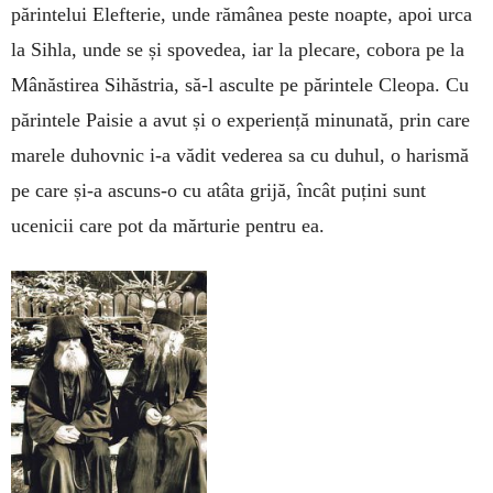
părintelui Elefterie, unde rămânea peste noapte, apoi urca
la Sihla, unde se și spovedea, iar la plecare, cobora pe la
Mânăstirea Sihăstria, să-l asculte pe părintele Cleopa. Cu
părintele Paisie a avut și o experiență minunată, prin care
marele duhovnic i-a vădit vederea sa cu duhul, o harismă
pe care și-a ascuns-o cu atâta grijă, încât puțini sunt
ucenicii care pot da mărturie pentru ea.