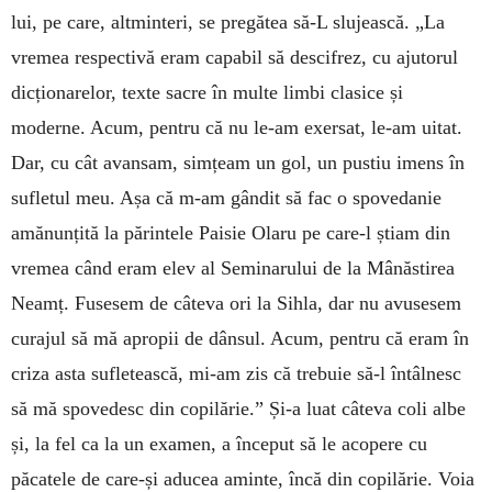
lui, pe care, altminteri, se pregătea să-L slujească. „La
vremea respectivă eram capabil să descifrez, cu ajutorul
dicționarelor, texte sacre în multe limbi clasice și
moderne. Acum, pentru că nu le-am exersat, le-am uitat.
Dar, cu cât avansam, simțeam un gol, un pustiu ­imens în
sufletul meu. Așa că m-am gândit să fac o spovedanie
amănunțită la părintele Paisie Olaru pe care-l știam din
vremea când eram elev al Seminarului de la Mânăstirea
Neamț. Fusesem de câteva ori la Sihla, dar nu avusesem
curajul să mă apropii de dânsul. Acum, pentru că eram în
criza asta sufletească, mi-am zis că trebuie să-l întâlnesc
să mă spovedesc din copilărie.” Și-a luat câteva coli albe
și, la fel ca la un examen, a început să le acopere cu
păcatele de care-și aducea aminte, încă din copilărie. Voia