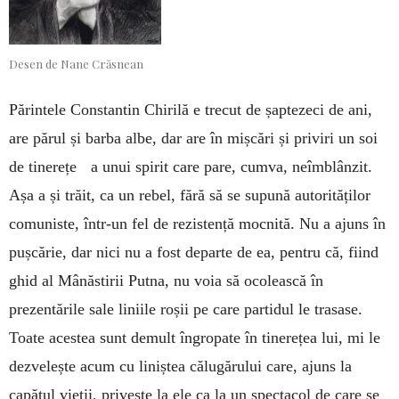
Desen de Nane Crăsnean
Părintele Constantin Chirilă e trecut de șaptezeci de ani,
are părul și barba albe, dar are în mișcări și priviri un soi
de tinerețe a unui spirit care pare, cumva, neîmblânzit.
Așa a și trăit, ca un rebel, fără să se supună autorităților
comuniste, într-un fel de rezistență mocnită. Nu a ajuns în
pușcărie, dar nici nu a fost departe de ea, pentru că, fiind
ghid al Mânăstirii Putna, nu voia să ocolească în
prezentările sale liniile roșii pe care partidul le trasase.
Toate acestea sunt demult îngropate în tinerețea lui, mi le
dezvelește acum cu liniștea călugărului care, ajuns la
capătul vieții, privește la ele ca la un spectacol de care se