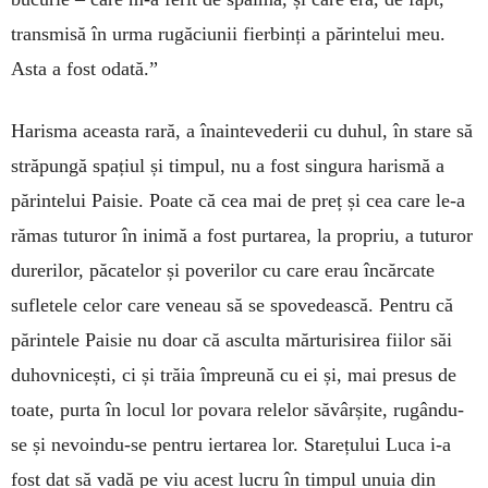
transmisă în urma rugăciunii fierbinți a părintelui meu.
Asta a fost odată.”
Harisma aceasta rară, a îna­inteve­derii cu duhul, în stare să
străpungă spațiul și timpul, nu a fost singura harismă a
părintelui Paisie. Poate că cea mai de preț și cea care le-a
rămas tuturor în inimă a fost purtarea, la propriu, a tuturor
durerilor, păcatelor și poverilor cu care erau încărcate
sufletele celor care veneau să se spovedească. Pentru că
părintele Paisie nu doar că asculta mărturisirea fiilor săi
duhovnicești, ci și trăia împreună cu ei și, mai presus de
toate, purta în locul lor povara relelor săvârșite, rugându-
se și nevoindu-se pentru iertarea lor. Starețului Luca i-a
fost dat să vadă pe viu acest lucru în timpul unuia din