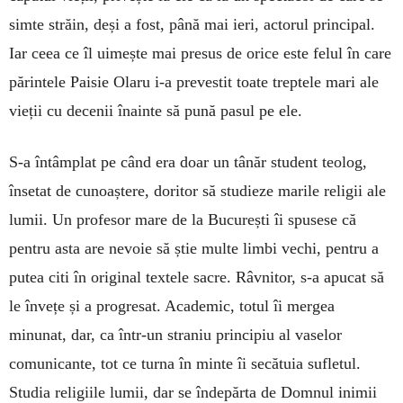
simte străin, deși a fost, până mai ieri, actorul principal.
Iar ceea ce îl uimește mai presus de orice este felul în care
părintele Paisie Olaru i-a prevestit toate treptele mari ale
vieții cu decenii înainte să pună pasul pe ele.
S-a întâmplat pe când era doar un tânăr student teolog,
însetat de cunoaștere, doritor să studieze marile religii ale
lumii. Un profesor mare de la București îi spusese că
pentru asta are nevoie să știe multe limbi vechi, pentru a
putea citi în original textele sacre. Râvnitor, s-a apucat să
le învețe și a progresat. Academic, totul îi mergea
minunat, dar, ca într-un straniu principiu al vaselor
comunicante, tot ce turna în minte îi secătuia sufletul.
Studia religiile lumii, dar se îndepărta de Domnul inimii