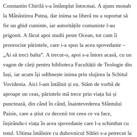
Constantin Chirilă s-a întâmplat întocmai. A ajuns monah
la Mânăstirea Putna, dar inima sa liberă nu a suportat să
fie un ghid cuminte, iar autoritățile comuniste l-au
prigonit. A făcut apoi studii peste Ocean, tot cum îi
proorocise părintele, care i-a spus la acea spovedanie –
„Ai să treci balta”. A trecut-o, apoi s-a întors acasă, cu un
vagon de cărți pentru biblioteca Facultății de Teologie din
Iași, iar acum își odihnește inima prin slujirea la Schitul
Vovidenia. Aici l-am întâlnit și eu. Stăm de vorbă de
aproape un ceas, părintele mă trece prin viața lui și
punctează, din când în când, înaintevederea Sfântului
Paisie, care a știut cu decenii tot ceea ce va face,
înșirându-i viața în acea spovedanie care l-a schimbat cu
totul. Ultima întâlnire cu duhovnicul Sihlei s-a petrecut la