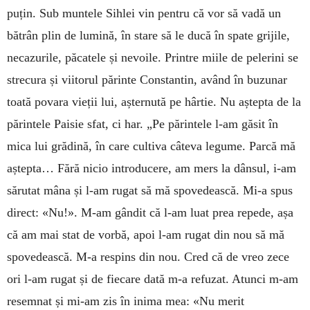
puțin. Sub muntele Sihlei vin pentru că vor să vadă un
bătrân plin de lumină, în stare să le ducă în spate grijile,
necazurile, păcatele și nevoile. Printre miile de pelerini se
strecura și viitorul părinte Constantin, având în buzunar
toată povara vieții lui, așternută pe hârtie. Nu aștepta de la
părintele Paisie sfat, ci har. „Pe părintele l-am găsit în
mica lui grădină, în care cultiva câteva legume. Parcă mă
aștepta… Fără nicio introducere, am mers la dânsul, i-am
sărutat mâna și l-am rugat să mă spovedească. Mi-a spus
direct: «Nu!». M-am gândit că l-am luat prea repede, așa
că am mai stat de vorbă, apoi l-am rugat din nou să mă
spovedească. M-a respins din nou. Cred că de vreo zece
ori l-am rugat și de fiecare dată m-a refuzat. Atunci m-am
resemnat și mi-am zis în inima mea: «Nu merit