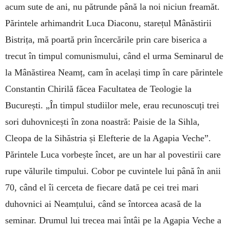
acum sute de ani, nu pătrunde până la noi niciun freamăt.
Părintele arhimandrit Luca Diaconu, starețul Mânăstirii
Bistrița, mă poartă prin încercările prin care biserica a
trecut în timpul comunismului, când el urma Seminarul de
la Mânăstirea Neamț, cam în același timp în care părintele
Constantin Chirilă făcea Facultatea de Teologie la
București. „În timpul studiilor mele, erau recunoscuți trei
sori duhovnicești în zona noastră: Paisie de la Sihla,
Cleopa de la Sihăstria și Elefterie de la Agapia Veche”.
Părintele Luca vorbește încet, are un har al povestirii care
rupe vălurile timpului. Cobor pe cuvintele lui până în anii
70, când el îi cerceta de fiecare dată pe cei trei mari
duhovnici ai Neamțului, când se întorcea acasă de la
seminar. Drumul lui trecea mai întâi pe la Agapia Veche a