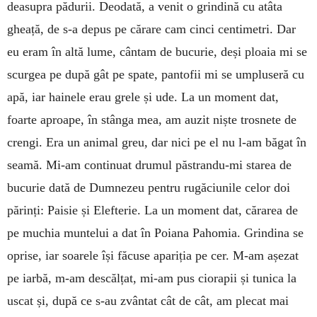
deasupra pădurii. Deodată, a venit o grindină cu atâta
gheață, de s-a depus pe cărare cam cinci centimetri. Dar
eu eram în altă lume, cântam de bucurie, deși ploaia mi se
scurgea pe după gât pe spate, pantofii mi se umpluseră cu
apă, iar hainele erau grele și ude. La un moment dat,
foarte aproape, în stânga mea, am auzit niște trosnete de
crengi. Era un animal greu, dar nici pe el nu l-am băgat în
seamă. Mi-am continuat drumul păstrandu-mi starea de
bucurie dată de Dumnezeu pentru rugăciunile celor doi
părinți: Paisie și Elefterie. La un moment dat, cărarea de
pe muchia muntelui a dat în Poiana Pahomia. Grindina se
oprise, iar soarele își făcuse apariția pe cer. M-am așezat
pe iarbă, m-am descălțat, mi-am pus ciorapii și tunica la
uscat și, după ce s-au zvântat cât de cât, am plecat mai