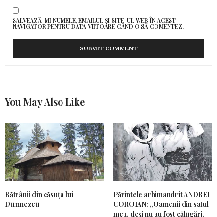
SALVEAZĂ-MI NUMELE, EMAILUL ȘI SITE-UL WEB ÎN ACEST
NAVIGATOR PENTRU DATA VIITOARE CÂND O SĂ COMENTEZ.
You May Also Like
Bătrânii din căsuța lui
Părintele arhimandrit ANDREI
Dumnezeu
COROIAN: „Oamenii din satul
meu, deși nu au fost călugări,