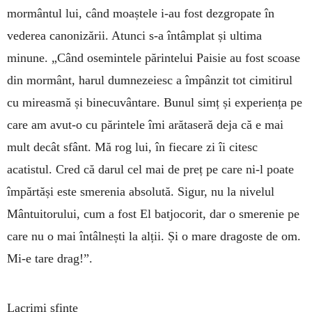
mormântul lui, când moaștele i-au fost dezgropate în
vederea canonizării. Atunci s-a întâmplat și ultima
minune. „Când osemintele părintelui Paisie au fost scoase
din mormânt, harul dumnezeiesc a împânzit tot cimitirul
cu mireasmă și binecuvântare. Bunul simț și experiența pe
care am avut-o cu părintele îmi arătaseră deja că e mai
mult decât sfânt. Mă rog lui, în fiecare zi îi citesc
acatistul. Cred că darul cel mai de preț pe care ni-l poate
împărtăși este smerenia absolută. Sigur, nu la nivelul
Mântuitorului, cum a fost El batjocorit, dar o smerenie pe
care nu o mai întâlnești la alții. Și o mare dragoste de om.
Mi-e tare drag!”.
Lacrimi sfinte