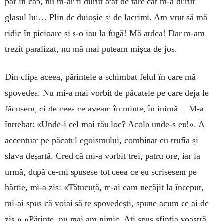
par în cap, nu m-ar fi durut atât de tare cât m-a durut
glasul lui… Plin de duioșie și de lacrimi. Am vrut să mă
ridic în picioare și s-o iau la fugă! Mă ardea! Dar m-am
trezit paralizat, nu mă mai puteam mișca de jos.
Din clipa aceea, părintele a schimbat felul în care mă
spovedea. Nu mi-a mai vorbit de păcatele pe care deja le
făcusem, ci de ceea ce aveam în minte, în inimă… M-a
întrebat: «Unde-i cel mai rău loc? Acolo unde-s eu!». A
accentuat pe păcatul egoismului, combinat cu trufia și
slava deșartă. Cred că mi-a vorbit trei, patru ore, iar la
urmă, după ce-mi spusese tot ceea ce eu scrisesem pe
hârtie, mi-a zis: «Tătucuță, m-ai cam necăjit la început,
mi-ai spus că voiai să te spovedești, spune acum ce ai de
zis.» «Părinte, nu mai am nimic. Ați spus sfinția voastră