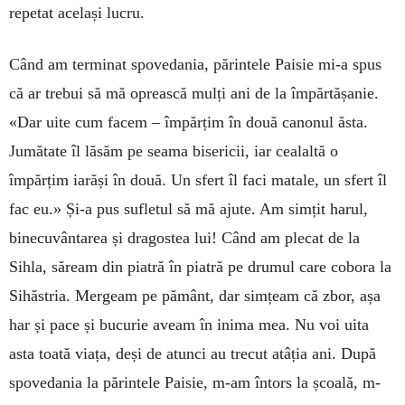
repetat același lucru.
Când am terminat spovedania, părintele Paisie mi-a spus
că ar trebui să mă oprească mulți ani de la împărtășanie.
«Dar uite cum facem – împărțim în două canonul ăsta.
Jumătate îl lăsăm pe seama bisericii, iar cealaltă o
împărțim iarăși în două. Un sfert îl faci matale, un sfert îl
fac eu.» Și-a pus sufletul să mă ajute. Am simțit harul,
binecuvântarea și dragostea lui! Când am plecat de la
Sihla, săream din piatră în piatră pe drumul care cobora la
Sihăstria. Mergeam pe pământ, dar simțeam că zbor, așa
har și pace și bucurie aveam în inima mea. Nu voi uita
asta toată viața, deși de atunci au trecut atâția ani. După
spovedania la părintele Paisie, m-am întors la școală, m-