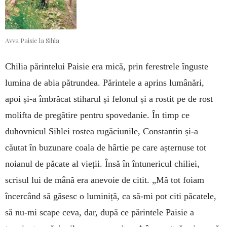
Avva Paisie la Sihla
Chilia părintelui Paisie era mică, prin ferestrele înguste
lumina de abia pătrundea. Părintele a aprins lumânări,
apoi și-a îmbrăcat stiharul și felonul și a rostit pe de rost
molifta de pregătire pentru spovedanie. În timp ce
duhovnicul Sihlei rostea rugăciunile, Constantin și-a
căutat în buzunare coala de hârtie pe care așternuse tot
noianul de păcate al vieții. Însă în întunericul chiliei,
scrisul lui de mână era anevoie de citit. „Mă tot foiam
încercând să găsesc o luminiță, ca să-mi pot citi păcatele,
să nu-mi scape ceva, dar, după ce părintele Paisie a