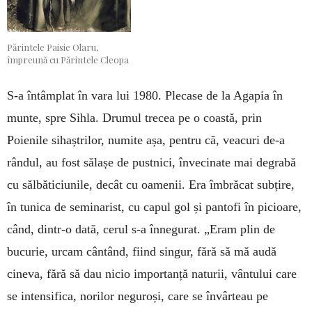
Părintele Paisie Olaru,
împreună cu Părintele Cleopa
S-a întâmplat în vara lui 1980. Plecase de la Agapia în
munte, spre Sihla. Drumul trecea pe o coastă, prin
Poienile sihaștrilor, numite așa, pentru că, veacuri de-a
rândul, au fost sălașe de pustnici, învecinate mai degrabă
cu sălbăticiunile, decât cu oamenii. Era îmbrăcat subțire,
în tunica de seminarist, cu capul gol și pantofi în picioare,
când, dintr-o dată, cerul s-a înnegurat. „Eram plin de
bucurie, urcam cântând, fiind singur, fără să mă audă
cineva, fără să dau nicio importanță naturii, vântului care
se intensifica, norilor neguroși, care se învârteau pe