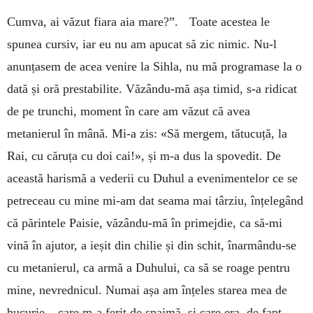
Cumva, ai văzut fiara aia mare?”. Toate acestea le
spunea cursiv, iar eu nu am apucat să zic nimic. Nu-l
anunțasem de acea venire la Sihla, nu mă programase la o
dată și oră prestabilite. Văzându-mă așa timid, s-a ridicat
de pe trunchi, moment în care am văzut că avea
metanierul în mână. Mi-a zis: «Să mergem, tătucuță, la
Rai, cu căruța cu doi cai!», și m-a dus la spovedit. De
această harismă a vederii cu Duhul a evenimentelor ce se
petreceau cu mine mi-am dat seama mai târziu, înțelegând
că părintele Paisie, văzându-mă în primejdie, ca să-mi
vină în ajutor, a ieșit din chilie și din schit, înarmându-se
cu metanierul, ca armă a Duhului, ca să se roage pentru
mine, nevrednicul. Numai așa am înțeles starea mea de
bucurie – care m-a ferit de spaimă, și care era, de fapt,