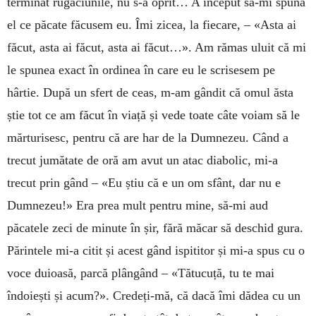
terminat rugăciunile, nu s-a oprit… A început să-mi spună
el ce păcate făcusem eu. Îmi zicea, la fiecare, – «Asta ai
făcut, asta ai făcut, asta ai făcut…». Am rămas uluit că mi
le spunea exact în ordinea în care eu le scrisesem pe
hârtie. După un sfert de ceas, m-am gândit că omul ăsta
știe tot ce am făcut în viață și vede toate câte voiam să le
mărturisesc, pentru că are har de la Dumnezeu. Când a
trecut jumătate de oră am avut un atac diabolic, mi-a
trecut prin gând – «Eu știu că e un om sfânt, dar nu e
Dumnezeu!» Era prea mult pentru mine, să-mi aud
păcatele zeci de minute în șir, fără măcar să deschid gura.
Părintele mi-a citit și acest gând ispititor și mi-a spus cu o
voce duioasă, parcă plângând – «Tătucuță, tu te mai
îndoiești și acum?». Credeți-mă, că dacă îmi dădea cu un