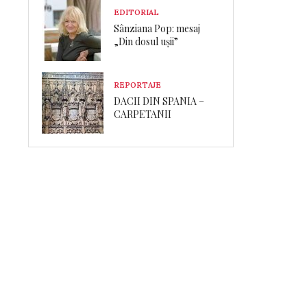
EDITORIAL
Sânziana Pop: mesaj
„Din dosul ușii”
REPORTAJE
DACII DIN SPANIA –
CARPETANII