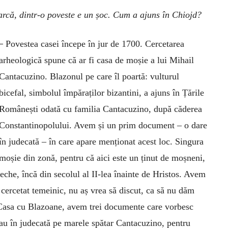
parcă, dintr-o poveste e un șoc. Cum a ajuns în Chiojd?
–
Povestea casei începe în jur de 1700. Cercetarea
arheologică spune că ar fi casa de moșie a lui Mihail
Cantacuzino. Blazonul pe care îl poartă: vulturul
bicefal, simbolul împăraților bizantini, a ajuns în Țările
Românești odată cu familia Cantacuzino, după căderea
Constantinopolului. Avem și un prim document – o dare
în judecată – în care apare menționat acest loc. Singura
moșie din zonă, pentru că aici este un ținut de moșneni,
veche, încă din secolul al II-lea înainte de Hristos. Avem
a cercetat temeinic, nu aș vrea să discut, ca să nu dăm
e Casa cu Blazoane, avem trei documente care vorbesc
dau în judecată pe marele spătar Cantacuzino, pentru