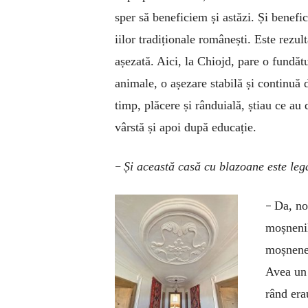
sper să beneficiem și astăzi. Și benefi
iilor tradiționale românești. Este rezult
așezată. Aici, la Chiojd, pare o fundă
animale, o așezare stabilă și continuă 
timp, plăcere și rânduială, știau ce au d
vârstă și apoi după educație.
–
Și această casă cu blazoane este leg
–
Da, no
moșnenil
moșnenea
Avea un 
rând era