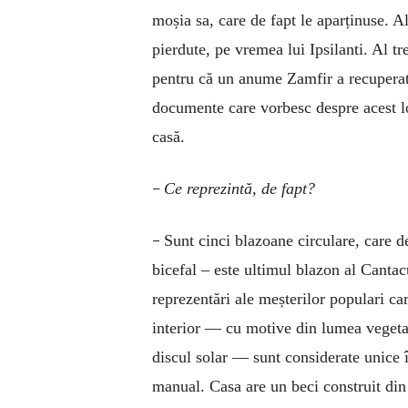
moșia sa, care de fapt le aparținuse. 
pierdute, pe vremea lui Ipsilanti. Al t
pentru că un anume Zamfir a recuperat 
documente care vorbesc despre acest lo
casă.
–
Ce reprezintă, de fapt?
–
Sunt cinci blazoane circulare, care d
bicefal – este ultimul blazon al Canta
reprezentări ale meșterilor populari car
interior — cu motive din lumea vegetal
discul solar — sunt considerate unice î
manual. Casa are un beci construit din 