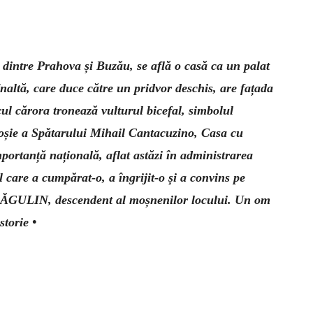
 dintre Prahova și Buzău, se află o casă ca un palat
înaltă, care duce către un pridvor deschis, are fațada
cul cărora tronează vulturul bicefal, simbolul
moșie a Spătarului Mihail Cantacuzino, Casa cu
ortanță națională, aflat astăzi în admi­nistrarea
 care a cumpărat-o, a îngrijit-o și a convins pe
DRĂGULIN, descendent al moșnenilor locului. Un om
storie •