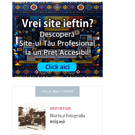
CELE MAI CITITE
REPORTAJE
Marta
și
fotografia
ucigașă