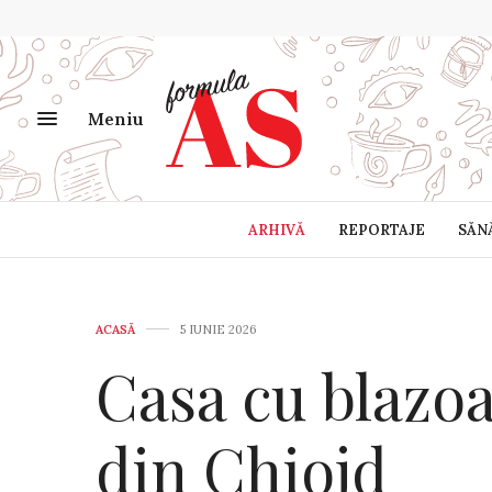
Meniu
ARHIVĂ
REPORTAJE
SĂN
ACASĂ
5 IUNIE 2026
Casa cu blazo
din Chiojd