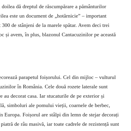
Al doilea dă dreptul de răscumpărare a pământurilor
reilea este un document de „hotărnicie” – important
300 de stânjeni de la marele spătar. Avem deci trei
c și avem, în plus, blazonul Cantacuzinilor pe această
ecorează parapetul foișorului. Cel din mijloc – vulturul
cuzinilor în România. Cele două rozete laterale sunt
e au decorat casa. Iar stucaturile de pe exterior și
ă, simboluri ale pomului vieții, coarnele de berbec,
n Europa. Foișorul are stâlpi din lemn de stejar decorați
piatră de râu masivă, iar toate cadrele de rezistență sunt