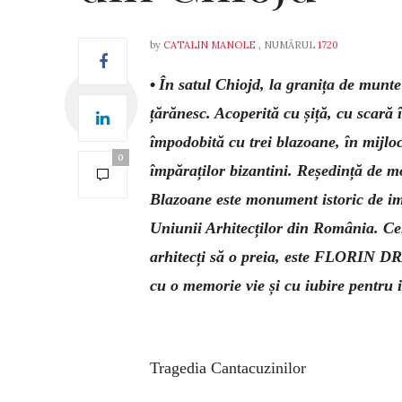
by
CATALIN MANOLE
, NUMĂRUL
1720
•
În satul Chiojd, la granița de munte
țărănesc. Acoperită cu șiță, cu scară 
împodobită cu trei blazoane, în mijlo
0
împăraților bizantini. Reședință de 
Blazoane este monument istoric de imp
Uniunii Arhitecților din România. Cel
arhitecți să o preia, este FLORIN 
cu o memorie vie și cu iubire pentru i
Tragedia Cantacuzinilor