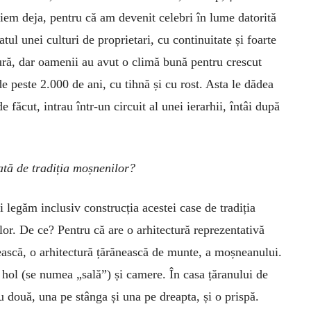
ciem deja, pentru că am devenit celebri în lume datorită
atul unei culturi de proprietari, cu continuitate și foarte
tură, dar oamenii au avut o climă bună pentru crescut
de peste 2.000 de ani, cu tihnă și cu rost. Asta le dădea
e făcut, intrau într-un circuit al unei ierarhii, întâi după
ată de tradiția moșnenilor?
i legăm inclusiv construcția acestei case de tradiția
or. De ce? Pentru că are o arhitectură reprezentativă
scă, o arhitectură țărănească de munte, a moșneanului.
hol (se numea „sală”) și camere. În casa țăranului de
u două, una pe stânga și una pe dreapta, și o prispă.