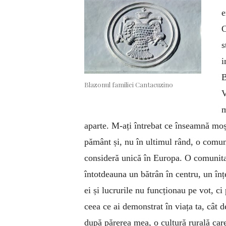
e
C
s
i
B
Blazonul familiei Cantacuzino
V
m
aparte. M-ați întrebat ce înseamnă mo
pământ și, nu în ultimul rând, o comuni
consideră unică în Europa. O comunitat
întotdeauna un bătrân în centru, un înțe
ei și lucrurile nu funcționau pe vot, ci 
ceea ce ai demonstrat în viața ta, cât d
după părerea mea, o cultură rurală care