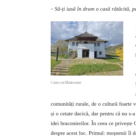
–
Să-ți iasă în drum o casă rătăcită, 
Casa cu blazoane
comunități rurale, de o cultură foarte 
și o cetate dacică, dar pentru că nu s-
idei braconierilor. În ceea ce priveșt
despre acest loc. Primul: moșnenii îl 