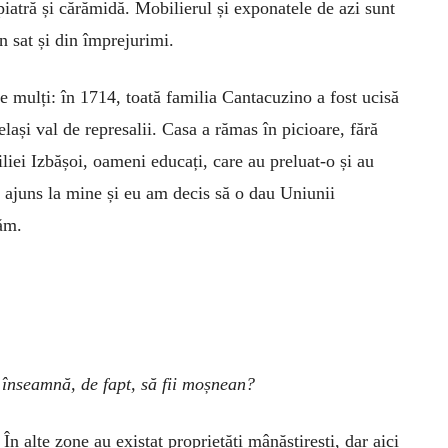
iatră și cărămidă. Mobilierul și exponatele de azi sunt
n sat și din împrejurimi.
de mulți: în 1714, toată familia Cantacuzino a fost ucisă
lași val de represalii. Casa a rămas în picioare, fără
iliei Izbășoi, oameni educați, care au preluat-o și au
 a ajuns la mine și eu am decis să o dau Uniunii
ăm.
e înseamnă, de fapt, să fii moșnean?
–
În alte zone au existat proprietăți mânăstirești, dar aici