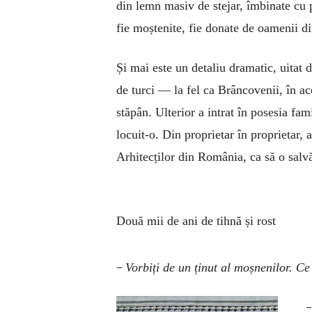
din lemn masiv de stejar, îmbinate cu p
fie moștenite, fie donate de oamenii di
Și mai este un detaliu dramatic, uitat 
de turci — la fel ca Brâncovenii, în ace
stăpân. Ulterior a intrat în posesia fam
locuit-o. Din proprietar în proprietar,
Arhitecților din România, ca să o salv
Două mii de ani de tihnă
și rost
–
Vorbiți de un ținut al moșnenilor. C