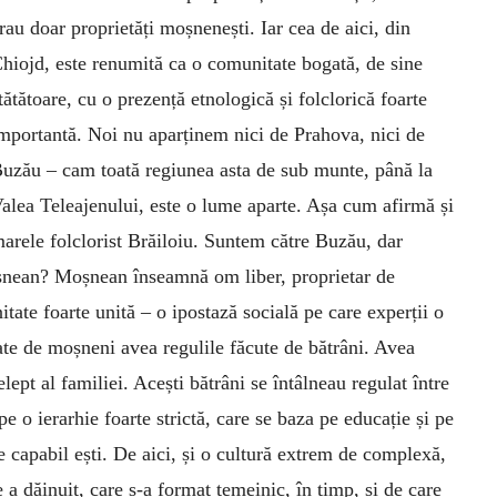
rau doar proprietăți moșnenești. Iar cea de aici, din
hiojd, este renumită ca o comunitate bogată, de sine
tătătoare, cu o prezență etnologică și folclorică foarte
mportantă. Noi nu aparținem nici de Prahova, nici de
uzău – cam toată regiunea asta de sub munte, până la
alea Teleajenului, este o lume aparte. Așa cum afirmă și
arele folclorist Bră­i­loiu. Suntem către Buzău, dar
șnean? Moșnean în­seamnă om liber, proprietar de
tate foarte unită – o ipostază socială pe care experții o
e de moș­neni avea regulile făcute de bătrâni. Avea
lept al familiei. Acești bătrâni se întâlneau regulat între
pe o ierarhie foarte strictă, care se baza pe educație și pe
e capabil ești. De aici, și o cultură extrem de com­plexă,
 a dăinuit, care s-a format temeinic, în timp, și de care