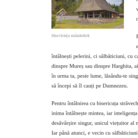
Bisericuța mânăstirii
întâlnești pelerini, ci sălbăticiuni, cu 
dinspre Mureș sau dinspre Harghita, ai
în urma ta, peste lume, lăsându-te singu
să începi să îl cauți pe Dumnezeu.
Pentru întâlnirea cu bisericuța străve
inima întâlnește mintea, iar inteligența 
desăvârșire singur, unicul viețuitor al 
Iar până atunci, e vecin cu sălbăticiun