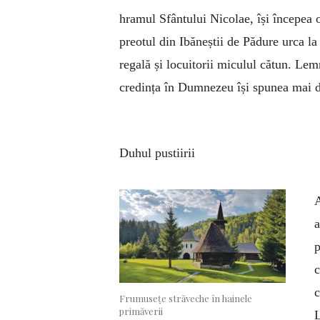
hramul Sfântului Nicolae, își începea 
preotul din Ibăneștii de Pădure urca l
regală și locuitorii miculul cătun. Lem
credința în Dumnezeu își spunea mai d
Duhul pustiirii
A
a
p
c
c
Frumusețe străveche în hainele
primăverii
L