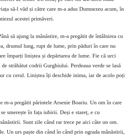
viața să-l văd și către care m-a adus Dumnezeu acum, în
miezul acestei primăveri.
Până să ajung la mânăstire, m-a pregătit de întâlnirea cu
ea, drumul lung, rupt de lume, prin păduri în care nu
care împarți liniștea și depărtarea de lume. Fie că urci
 de străbătut codrii Gurghiului. Perdeaua verde se lasă
r cu cerul. Li­niștea îți deschide inima, iar de acolo poți
che m-a pregătit părintele Arsenie Boariu. Un om în care
se smerește în fața iubirii. Deși e stareț, e cu
mânăstirii. Sunt zile când rar trece pe aici câte un om.
ile. Un urs paște din când în când prin ograda mânăstirii,