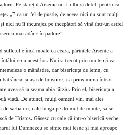
ădurii. Pe starețul Arsenie nu-l tulbură defel, pentru că
erețe. „E ca un fel de pustie, de aceea nici nu sunt mulți
și nici nu îi încurajez pe începători să vină într-un astfel
biserica mai adânc în pădure”.
d sufletul e încă moale ca ceara, părintele Arsenie a
întâlnire cu acest loc. Nu i-a trecut prin minte că va
întemeieze o mânăstire, dar bisericuța de lemn, cu
 bătrânesc și așa de liniștitor, i-a prins inima într-o
are avea să ia seama abia târziu. Prin el, bisericuța a
ouă viață. De atunci, mulți oameni vin, mai ales
i de sărbători, cale lungă pe drumul de munte, să se
scă de Hristos. Găsesc cu cale că într-o biserică veche,
harul lui Dum­nezeu se simte mai lesne și mai aproape