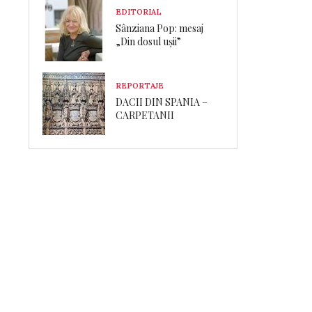
EDITORIAL
Sânziana Pop: mesaj
„Din dosul ușii”
REPORTAJE
DACII DIN SPANIA –
CARPETANII