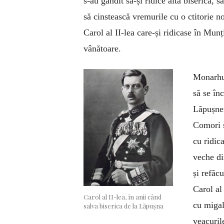
s-au gândit să-și ridice altă biserică,
să cinstească vremurile cu o ctitorie no
Carol al II-lea care-și ridicase în Munț
vânătoare.
Monarhul
să se înc
Lăpușnei
Comori s
cu ridic
veche di
și refăc
Carol al
Carol al II-lea, în anii când
cu migal
salva biserica de la Lăpușna
veacuril