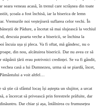
ar seara veneau acasă, în trenul care scrâșnea din toate
stiit, școala a fost închisă, iar la biserica de lemn
ar. Vremurile noi veștejiseră suflarea celor vechi. În
Ibăneștii de Pădure, a încetat să mai slujească la vechiul
d, descuia poarta veche a bisericii, se închina la
poi încuia ușa și pleca. Va fi oftat, mă gândesc, nu o
oape, din nou, alcătuirea bisericii. Dar nu avea ce să
 stăpânii țării erau potrivnici credinței. Se va fi gândit,
ă vechea casă a lui Dumnezeu, urma să se piardă, încet,
Pământului a voit altfel…
să știe că sfântul locaș își aștepta un slujitor, a urcat
ă, a încercat să privească prin ferestrele prăfuite, dar
dinăuntru. Dar chiar și așa, întâlnirea cu fru­musețea