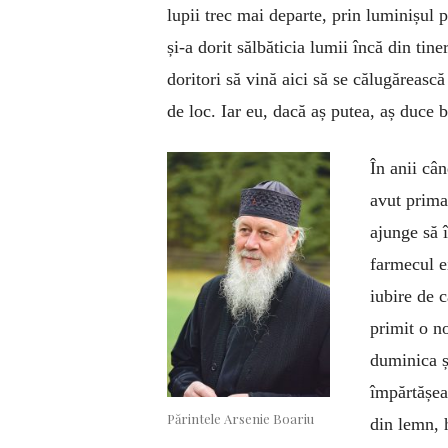
lupii trec mai departe, prin luminișul p
și-a dorit sălbăticia lumii încă din tin
doritori să vină aici să se călugărească 
de loc. Iar eu, dacă aș putea, aș duce 
În anii cân
avut prima 
ajunge să 
farmecul ei
iubire de c
primit o n
duminica ș
împărtășea
Părintele Arsenie Boariu
din lemn, 