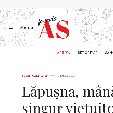
Meniu
ARHIVĂ
REPORTAJE
SĂN
SPIRITUALITATE
7 IUNIE 2026
Lăpușna, mână
singur viețuit