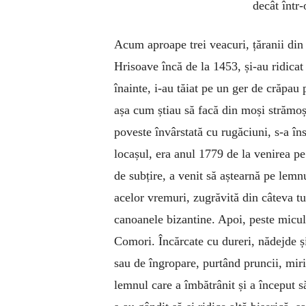
decât într-
Acum aproape trei veacuri, țăranii din
Hrisoave încă de la 1453, și-au ridicat
înainte, i-au tăiat pe un ger de crăpau p
așa cum știau să facă din moși strămoși
poveste învârstată cu rugăciuni, s-a îns
locașul, era anul 1779 de la venirea 
de subțire, a venit să aștearnă pe lemnu
acelor vremuri, zugrăvită din câteva t
canoanele bizantine. Apoi, peste micul 
Comori. Încărcate cu dureri, nădejde și
sau de îngropare, purtând pruncii, miri
lemnul care a îmbătrânit și a început s