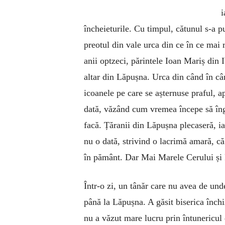
i
încheieturile. Cu timpul, cătunul s-a pu
preotul din vale urca din ce în ce mai r
anii optzeci, părintele Ioan Mariș din 
altar din Lăpușna. Urca din când în cân
icoanele pe care se așternuse praful, a
dată, văzând cum vremea începe să îngr
facă. Țăranii din Lăpușna plecaseră, iar
nu o dată, strivind o lacrimă amară, c
în pământ. Dar Mai Marele Cerului și 
Într-o zi, un tânăr care nu avea de unde 
până la Lăpușna. A găsit biserica închis
nu a văzut mare lucru prin întunericul 