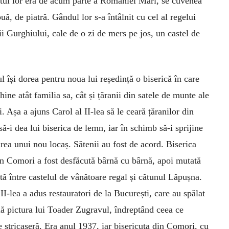
 satul lor era de acum parte a României Mari, se cuvenea
uă, de piatră. Gândul lor s-a întâlnit cu cel al regelui
ii Gurghiului, cale de o zi de mers pe jos, un castel de
 își dorea pentru noua lui reședință o biserică în care
hine atât familia sa, cât și țăranii din satele de munte ale
. Așa a ajuns Carol al II-lea să le ceară țăranilor din
ă-i dea lui biserica de lemn, iar în schimb să-i sprijine
area unui nou locaș. Sătenii au fost de acord. Biserica
n Comori a fost desfăcută bârnă cu bârnă, apoi mutată
ută între castelul de vânătoare regal și cătunul Lăpușna.
 II-lea a adus restauratori de la București, care au spălat
ă pictura lui Toader Zugravul, îndreptând ceea ce
e stricaseră. Era anul 1937, iar bisericuța din Comori, cu