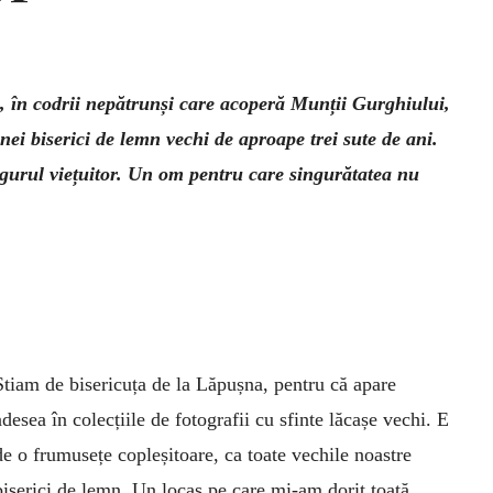
, în codrii nepătrunși care acoperă Munții Gurghiului,
unei biserici de lemn vechi de aproape trei sute de ani.
ingurul viețuitor. Un om pentru care singurătatea nu
Știam de bisericuța de la Lăpușna, pentru că apare
adesea în colecțiile de fotografii cu sfinte lăcașe vechi. E
de o frumusețe copleșitoare, ca toate vechile noastre
biserici de lemn. Un locaș pe care mi-am dorit toată