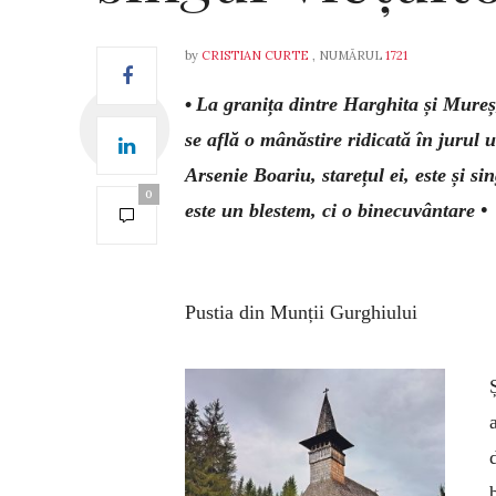
by
CRISTIAN CURTE
, NUMĂRUL
1721
•
La granița dintre Harghita și Mureș
se află o mânăstire ridicată în jurul 
Arsenie Boariu, starețul ei, este și s
0
este un blestem, ci o binecuvântare •
Pustia din Munții Gurghiului