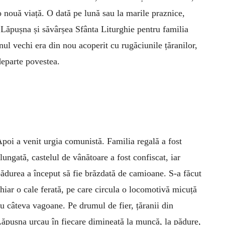
o nouă viață. O dată pe lună sau la marile praznice,
a Lăpușna și săvârșea Sfânta Liturghie pentru familia
nul vechi era din nou acoperit cu rugăciunile țăranilor,
eparte povestea.
poi a venit urgia comunistă. Familia regală a fost
lungată, castelul de vânătoare a fost confiscat, iar
ădurea a început să fie brăzdată de camioane. S-a făcut
hiar o cale ferată, pe care circula o locomotivă micuță
u câteva vagoane. Pe drumul de fier, țăranii din
ăpușna urcau în fiecare dimineață la muncă, la pădure,