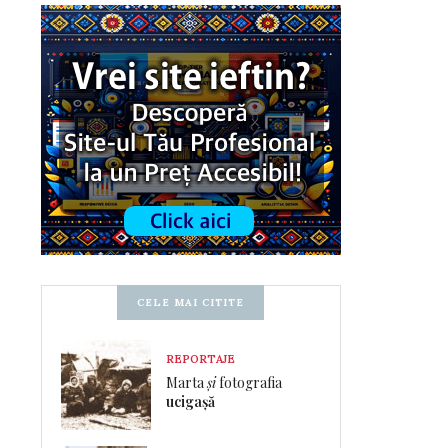
CELE MAI CITITE
REPORTAJE
Marta
și
fotografia
ucigașă