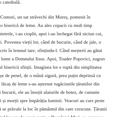
o catedrală.
 Comori, un sat străvechi din Mureș, pomenit în
 o biserică de lemn. Au ales copacii cu mult timp
ietrele, i-au cioplit, apoi i-au închegat fără niciun cui,
. Povestea vieții lor, când de bucurie, când de jale, o
cris în lemnul tare, sfințindu-l. Când meș­terii au gătat
pe lume a Domnului Iisus. Apoi, Toader Popovici, zugrav
l bisericii sfinții. Imaginea lor e ruptă din simplitatea
ușe de penel, de o mână sigură, prea puțin deprinsă cu
lăcaș de lemn s-au așternut rugăciunile țăranilor din
 bucurii, ele au însoțit alaiurile de botez, de cununie
i și morții spre împărăția luminii. Veacuri au curs peste
ă se prăvale la loc în pământul din care crescuse. Țăranii