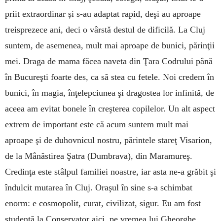
priit extraordinar și s-au adap­tat rapid, deşi au aproape
treisprezece ani, deci o vârstă des­tul de dificilă. La Cluj
suntem, de asemenea, mult mai aproape de bunici, părinţii
mei. Draga de mama făcea naveta din Ţara Codrului până
în Bucureşti foarte des, ca să stea cu fetele. Noi credem în
bunici, în magia, înţelepciunea şi dragostea lor infinită, de
aceea am evitat bonele în creşterea copilelor. Un alt aspect
extrem de important este că acum suntem mult mai
aproape şi de duhovnicul nostru, părintele stareţ Visarion,
de la Mânăstirea Şatra (Dumbrava), din Ma­ramureş.
Credinţa este stâlpul familiei noastre, iar asta ne-a grăbit şi
îndulcit mutarea în Cluj. Oraşul în sine s-a schimbat
enorm: e cosmopolit, curat, civilizat, sigur. Eu am fost
studentă la Conservator aici, pe vremea lui Gheorghe