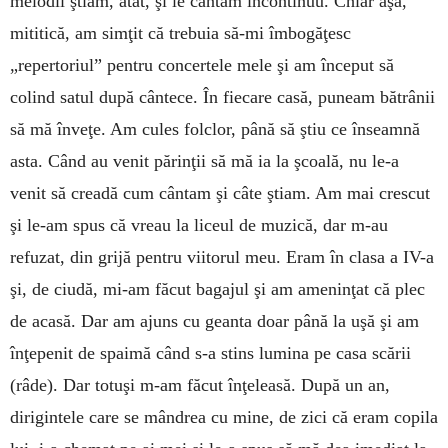
melodii ştiam, atât, şi le cântam încontinuu. Chiar aşa,
mititică, am simţit că trebuia să-mi îmbogăţesc
„repertoriul” pentru concertele mele şi am început să
colind satul după cântece. În fiecare casă, puneam bătrânii
să mă înveţe. Am cules folclor, până să ştiu ce înseamnă
asta. Când au venit părinţii să mă ia la şcoală, nu le-a
venit să creadă cum cântam şi câte ştiam. Am mai crescut
şi le-am spus că vreau la liceul de muzică, dar m-au
refuzat, din grijă pentru viitorul meu. Eram în clasa a IV-a
şi, de ciudă, mi-am făcut bagajul şi am ameninţat că plec
de acasă. Dar am ajuns cu geanta doar până la uşă şi am
înţepenit de spaimă când s-a stins lumina pe casa scării
(râde). Dar totuşi m-am făcut înţeleasă. După un an,
dirigintele care se mândrea cu mine, de zici că eram copila