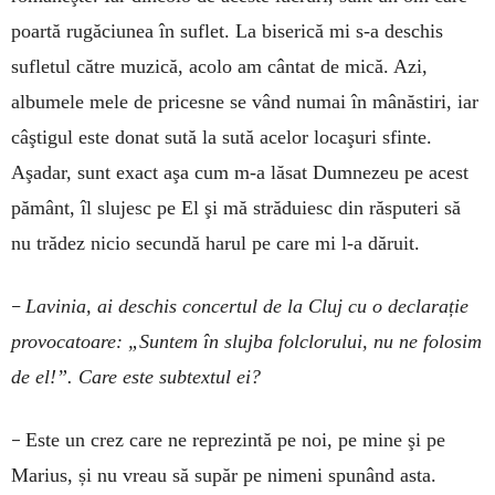
poartă rugăciunea în suflet. La biserică mi s-a deschis
sufletul către muzică, acolo am cântat de mică. Azi,
albumele mele de pricesne se vând numai în mânăstiri, iar
câştigul este donat sută la sută acelor locaşuri sfinte.
Aşadar, sunt exact aşa cum m-a lăsat Dumnezeu pe acest
pământ, îl slujesc pe El şi mă străduiesc din răsputeri să
nu trădez nicio secundă harul pe care mi l-a dăruit.
–
Lavinia, ai deschis concertul de la Cluj cu o declarație
provocatoare: „Suntem în slujba folclorului, nu ne folosim
de el!”. Care este subtextul ei?
–
Este un crez care ne reprezintă pe noi, pe mine şi pe
Marius, și nu vreau să supăr pe nimeni spunând asta.