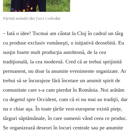
Părinți mândri din Țara Codrului
–
Iată o idee! Tocmai am cântat la Cluj în cadrul un târg
cu produse exclusiv româneşti, o iniţiativă deosebită. Eu
susţin foarte mult producţia autohtonă, de la cea
tradiţională, la cea modernă. Cred că ar trebui sprijinită
permanent, nu doar la anumite evenimente organizate. Ar
trebui să se încurajeze fără încetare un anumit spirit de
comunitate care s-a cam pierdut în România. Noi arătăm
cu degetul spre Occident, cum că ei nu mai au tradiţii, dar
nu e chiar aşa. În toate ţările vest-europene există pieţe,
târguri săptămânale, în care oamenii vând ceea ce produc.
Se organizează deseori în locuri centrale sau pe anumite