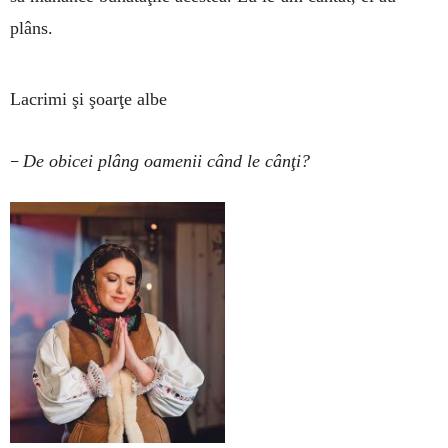
plâns.
Lacrimi şi şoarţe albe
–
De obicei plâng oamenii când le cânţi?