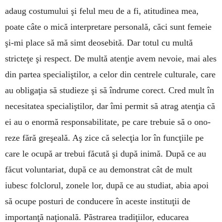
adaug costumului şi felul meu de a fi, atitudinea mea,
poate câte o mică interpretare personală, căci sunt femeie
şi-mi place să mă simt deosebită. Dar totul cu multă
stricteţe şi respect. De multă atenţie avem nevoie, mai ales
din partea specialiştilor, a celor din centrele culturale, care
au obligaţia să studieze şi să îndrume corect. Cred mult în
necesitatea specialiştilor, dar îmi permit să atrag atenţia că
ei au o enormă responsabilitate, pe care trebuie să o ono­
reze fără greşe­­­ală. Aş zice că selecţia lor în funcţiile pe
care le ocupă ar trebui făcută şi după inimă. După ce au
făcut voluntariat, după ce au demonstrat cât de mult
iubesc folclorul, zonele lor, după ce au studiat, abia apoi
să ocupe posturi de conducere în aceste instituţii de
importanţă naţională. Păstrarea tradiţiilor, educarea