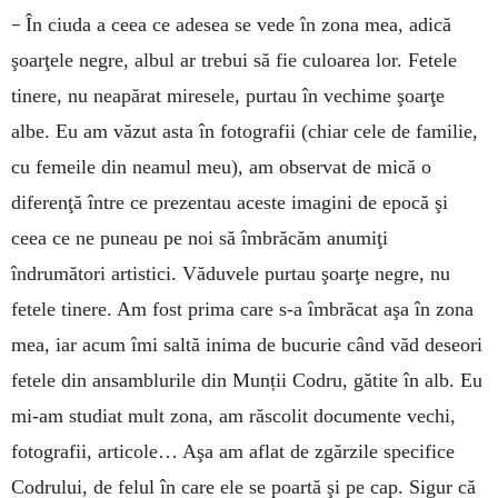
–
În ciuda a ceea ce adesea se vede în zona mea, adică
şoarţele negre, albul ar trebui să fie culoarea lor. Fetele
tinere, nu neapărat miresele, purtau în vechime şoarţe
albe. Eu am văzut asta în fotografii (chiar cele de familie,
cu femeile din neamul meu), am observat de mică o
diferenţă între ce prezentau aceste imagini de epocă şi
ceea ce ne puneau pe noi să îmbrăcăm anumiţi
îndrumători artistici. Văduvele purtau şoarţe negre, nu
fetele tinere. Am fost prima care s-a îmbrăcat aşa în zona
mea, iar acum îmi saltă inima de bucurie când văd deseori
fetele din ansamblurile din Munții Codru, gătite în alb. Eu
mi-am studiat mult zona, am răscolit documente vechi,
fotografii, articole… Aşa am aflat de zgărzile specifice
Codrului, de felul în care ele se poartă şi pe cap. Sigur că