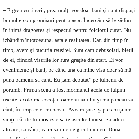
–
E greu cu tinerii, prea mulţi vor doar bani şi sunt dispuşi
la multe compromisuri pentru asta. Încercăm să le sădim
în inimă dragostea şi respectul pentru folclorul curat. Nu
izbândim întotdeauna, asta e realitatea. Dar, din timp în
timp, avem şi bucuria reuşitei. Sunt cam debusolaţi, bieţii
de ei, fiindcă visurile lor sunt greşite din start. Ei vor
evenimente şi bani, pe când una ca mine visa doar să mă
pună oamenii să cânt. Eu „am debutat” pe tulhenii de
porumb. Prima scenă a fost mormanul acela de tulpini
uscate, acolo mă cocoţau oamenii satului şi mă puneau să
cânt, în timp ce ei munceau. Aveam şase, şapte ani şi am
simţit cât de frumos este să te asculte lumea. Să aduci
alinare, să cânţi, ca ei să uite de greul muncii. Două