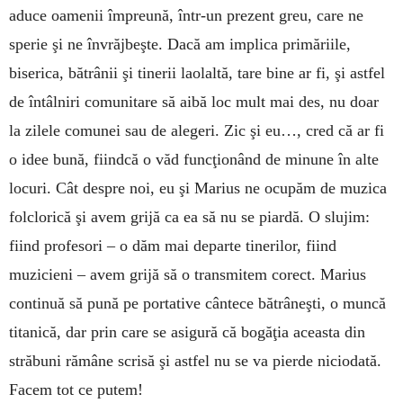
aduce oamenii împreună, într-un prezent greu, care ne
sperie şi ne învrăjbeşte. Dacă am implica primăriile,
biserica, bătrânii şi tinerii laolaltă, tare bine ar fi, şi astfel
de întâlniri comunitare să aibă loc mult mai des, nu doar
la zilele comunei sau de alegeri. Zic şi eu…, cred că ar fi
o idee bună, fiindcă o văd func­ţionând de minune în alte
locuri. Cât despre noi, eu şi Marius ne ocupăm de muzica
folclorică şi avem grijă ca ea să nu se piardă. O slujim:
fiind profesori – o dăm mai departe tinerilor, fiind
muzicieni – avem grijă să o transmitem corect. Marius
continuă să pună pe portative cântece bătrâneşti, o muncă
titanică, dar prin care se asigură că bogăţia aceasta din
străbuni rămâne scrisă şi astfel nu se va pierde niciodată.
Facem tot ce putem!