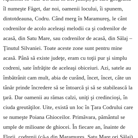
îl numeşte Făget, dar noi, oamenii locului, îi spunem,
dintotdeauna, Codru. Când merg în Maramureş, le cânt
codrenilor de acolo aceleaşi melodii ca şi codrenilor de
acasă, din Satu Mare, sau codrenilor de acasă, din Sălaj –
Ţinutul Silvaniei. Toate aceste zone sunt pentru mine
acasă. Până să existe judeţe, eram cu toţii pur şi simplu
codreni, sate înfrăţite de aceleaşi obiceiuri. Azi, satele au
îmbătrânit cam mult, abia de curând, încet, încet, câte un
tânăr prinde încredere să se întoarcă şi să se stabilească la
ţară. Dar oamenii au rămas calzi, uniţi şi credincioşi, în
ciuda greutăţilor. Uite, există un loc în Ţara Codrului care
se numeşte Poiana Ghioceilor. Primăvara, pământul se
umple de milioane de ghiocei. În fiecare an, înainte de
Florii, codrenii (că-s din Maramureş, Satu Mare ori Sălaj)