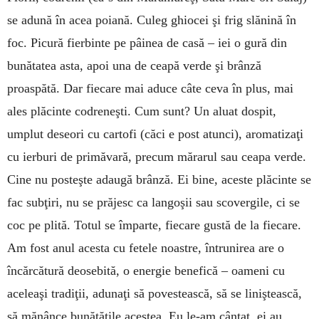
se adună în acea poiană. Culeg ghiocei şi frig slănină în
foc. Picură fierbinte pe pâinea de casă – iei o gură din
bunătatea asta, apoi una de ceapă verde şi brânză
proaspătă. Dar fiecare mai aduce câte ceva în plus, mai
ales plăcinte codreneşti. Cum sunt? Un aluat dospit,
umplut deseori cu cartofi (căci e post atunci), aromatizaţi
cu ierburi de primăvară, precum mărarul sau ceapa verde.
Cine nu posteşte adaugă brânză. Ei bine, aceste plăcinte se
fac subţiri, nu se prăjesc ca langoşii sau scovergile, ci se
coc pe plită. Totul se împarte, fiecare gustă de la fiecare.
Am fost anul acesta cu fetele noastre, întrunirea are o
încărcătură deosebită, o energie benefică – oameni cu
aceleaşi tradiţii, adunaţi să povestească, să se liniştească,
să mănânce bunătăţile acestea. Eu le-am cântat, ei au