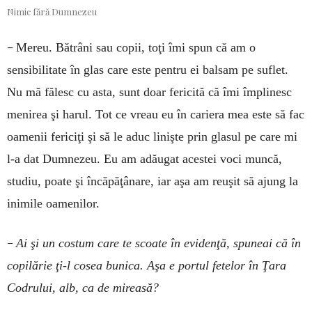
Nimic fără Dumnezeu
–
Mereu. Bătrâni sau copii, toţi îmi spun că am o
sensibilitate în glas care este pentru ei balsam pe suflet.
Nu mă fălesc cu asta, sunt doar fericită că îmi împlinesc
menirea şi harul. Tot ce vreau eu în cariera mea este să fac
oamenii fericiţi şi să le aduc linişte prin glasul pe care mi
l-a dat Dumnezeu. Eu am adăugat acestei voci muncă,
studiu, poate şi încăpăţânare, iar aşa am reuşit să ajung la
inimile oamenilor.
–
Ai şi un costum care te scoate în evidenţă, spuneai că în
copilărie ţi-l cosea bunica. Aşa e portul fetelor în Ţara
Codrului, alb, ca de mireasă?