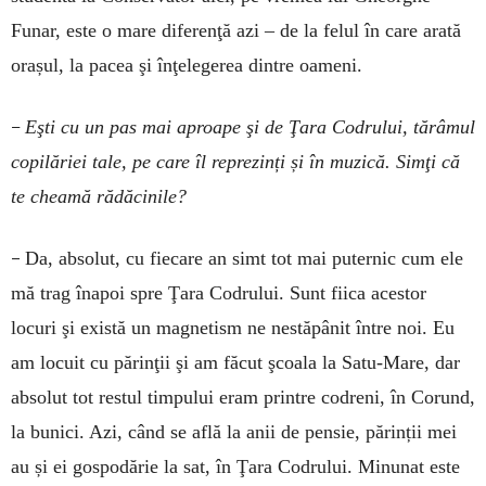
Funar, este o mare diferenţă azi – de la felul în care arată
orașul, la pacea şi înţelegerea dintre oameni.
–
Eşti cu un pas mai aproape şi de Ţara Codrului, tărâmul
copilăriei tale, pe care îl reprezinți și în muzică. Simţi că
te cheamă rădăcinile?
–
Da, absolut, cu fiecare an simt tot mai puternic cum ele
mă trag înapoi spre Ţara Codrului. Sunt fiica acestor
locuri şi există un magnetism ne nestăpânit între noi. Eu
am locuit cu părinţii şi am făcut şcoala la Satu-Mare, dar
absolut tot restul timpului eram printre codreni, în Corund,
la bunici. Azi, când se află la anii de pensie, părinții mei
au și ei gospodărie la sat, în Ţara Codrului. Minunat este