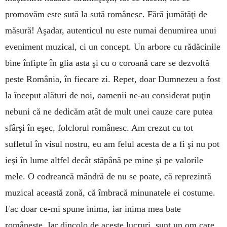
promovăm este sută la sută românesc. Fără jumătăţi de
măsură! Aşadar, autenticul nu este numai denumirea unui
eveniment muzical, ci un con­cept. Un arbore cu rădăcinile
bine înfipte în glia asta şi cu o coroană care se dezvoltă
peste România, în fiecare zi. Repet, doar Dum­nezeu a fost
la început alături de noi, oamenii ne-au considerat puţin
nebuni că ne dedicăm atât de mult unei cauze care putea
sfârşi în eşec, folclorul românesc. Am crezut cu tot
sufletul în visul nostru, eu am felul acesta de a fi şi nu pot
ieşi în lume altfel decât stăpână pe mine şi pe valorile
mele. O co­dreancă mândră de nu se poate, că reprezintă
muzical această zonă, că îmbracă minunatele ei costume.
Fac doar ce-mi spune inima, iar inima mea bate
româneşte. Iar dincolo de aceste lucruri, sunt un om care