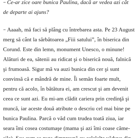
–
Ce-ar zice oare bunica Paulina, dacă ar vedea azi cât
de departe ai ajuns?
–
Aaaah, mă faci să plâng cu întrebarea asta. Pe 23 August
merg să cânt la sărbătoarea „Fiii satului”, în biserica din
Corund. Este din lemn, monument Unesco, o minune!
Alături de ea, sătenii au ridicat şi o biserică nouă, falnică
şi frumoasă. Sigur mă va auzi bunica din cer şi sunt
convinsă că e mândră de mine. Îi semăn foarte mult,
pentru că acolo, în bătătura ei, am crescut şi am devenit
ceea ce sunt azi. Eu mi-am clădit cariera prin credinţă şi
muncă, iar aceste două atribute o descriu cel mai bine pe
bunica Paulina. Parcă o văd cum trudea toată ziua, iar
seara îmi cosea costumaşe (mama şi azi îmi coase căme­