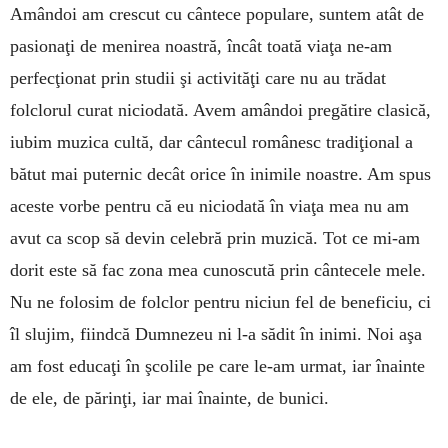
Amândoi am crescut cu cântece populare, suntem atât de
pasionaţi de menirea noastră, încât toată viaţa ne-am
perfecţionat prin studii şi activităţi care nu au trădat
folclorul curat niciodată. Avem amândoi pregătire clasică,
iubim muzica cultă, dar cântecul românesc tradiţional a
bătut mai puternic decât orice în inimile noastre. Am spus
aceste vorbe pentru că eu niciodată în viaţa mea nu am
avut ca scop să devin celebră prin muzică. Tot ce mi-am
dorit este să fac zona mea cunoscută prin cântecele mele.
Nu ne folosim de folclor pentru niciun fel de beneficiu, ci
îl slujim, fiindcă Dumnezeu ni l-a sădit în inimi. Noi aşa
am fost educaţi în şcolile pe care le-am urmat, iar înainte
de ele, de părinţi, iar mai înainte, de bunici.