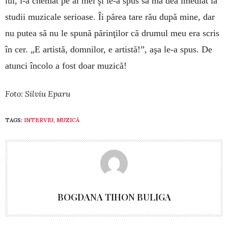
lui, i-a chemat pe ai mei şi le-a spus să mă dea imediat la
studii muzicale serioase. Îi părea tare rău după mine, dar
nu putea să nu le spună părinţilor că drumul meu era scris
în cer. „E artistă, domnilor, e artistă!”, aşa le-a spus. De
atunci încolo a fost doar muzică!
Foto: Silviu Eparu
TAGS:
INTERVIU
,
MUZICĂ
BOGDANA TIHON BULIGA