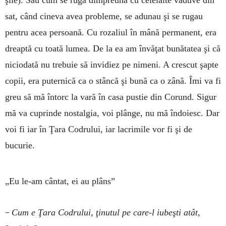
şile). Sau cum se ruga dimpreună cu celelalte văduve din
sat, când cineva avea probleme, se adunau şi se rugau
pentru acea persoană. Cu rozaliul în mână permanent, era
dreaptă cu toată lumea. De la ea am învăţat bunătatea şi că
niciodată nu trebuie să invidiez pe nimeni. A crescut şapte
copii, era puternică ca o stâncă şi bună ca o zână. Îmi va fi
greu să mă întorc la vară în casa pustie din Corund. Sigur
mă va cuprinde nostalgia, voi plânge, nu mă îndoiesc. Dar
voi fi iar în Ţara Codrului, iar lacrimile vor fi şi de
bucurie.
„Eu le-am cântat, ei au plâns”
–
Cum e Ţara Codrului, ţinutul pe care-l iubeşti atât,