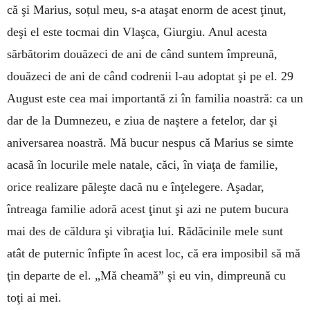
că şi Marius, soțul meu, s-a ataşat enorm de acest ţinut,
deşi el este tocmai din Vlaşca, Giurgiu. Anul acesta
sărbătorim douăzeci de ani de când suntem împreună,
douăzeci de ani de când codrenii l-au adoptat şi pe el. 29
August este cea mai importantă zi în familia noastră: ca un
dar de la Dumnezeu, e ziua de naştere a fetelor, dar şi
aniversarea noastră. Mă bucur nespus că Marius se simte
acasă în locurile mele natale, căci, în viaţa de familie,
orice realizare păleşte dacă nu e înţelegere. Aşadar,
întreaga familie adoră acest ţinut şi azi ne putem bucura
mai des de căldura şi vibraţia lui. Rădăcinile mele sunt
atât de puternic înfipte în acest loc, că era imposibil să mă
ţin departe de el. „Mă cheamă” şi eu vin, dimpreună cu
toţi ai mei.