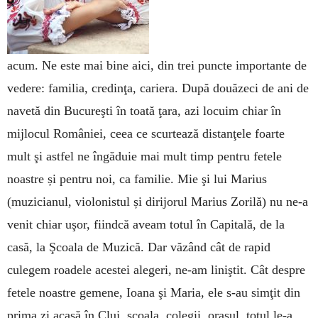
acum. Ne este mai bine aici, din trei puncte importante de
vedere: familia, credinţa, cariera. După douăzeci de ani de
navetă din Bucureşti în toată ţara, azi locuim chiar în
mijlocul României, ceea ce scurtează distanţele foarte
mult şi astfel ne îngăduie mai mult timp pentru fetele
noastre și pentru noi, ca familie. Mie şi lui Marius
(muzicianul, violonistul și dirijorul Marius Zorilă) nu ne-a
venit chiar uşor, fiindcă aveam totul în Capitală, de la
casă, la Şcoala de Muzică. Dar văzând cât de rapid
culegem roadele acestei alegeri, ne-am li­niştit. Cât despre
fetele noastre gemene, Ioana şi Maria, ele s-au simţit din
prima zi acasă în Cluj, şcoala, colegii, oraşul, totul le-a