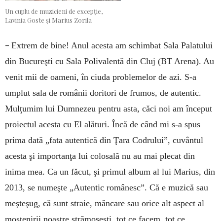
Un cuplu de muzicieni de excepție,
Lavinia Goste și Marius Zorila
–
Extrem de bine! Anul acesta am schimbat Sala Palatului
din Bucureşti cu Sala Polivalentă din Cluj (BT Arena). Au
venit mii de oameni, în ciuda problemelor de azi. S-a
umplut sala de românii doritori de frumos, de autentic.
Mulţumim lui Dumnezeu pentru asta, căci noi am început
proiectul acesta cu El alături. Încă de când mi s-a spus
prima dată „fata autentică din Ţara Codrului”, cuvântul
acesta şi importanţa lui colosală nu au mai plecat din
inima mea. Ca un făcut, şi primul album al lui Marius, din
2013, se numeşte „Autentic românesc”. Că e muzică sau
meşteşug, că sunt straie, mâncare sau orice alt aspect al
moş­tenirii noastre strămo­şeşti, tot ce facem, tot ce