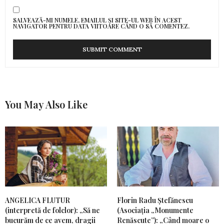
SALVEAZĂ-MI NUMELE, EMAILUL ȘI SITE-UL WEB ÎN ACEST
NAVIGATOR PENTRU DATA VIITOARE CÂND O SĂ COMENTEZ.
You May Also Like
ANGELICA FLUTUR
Florin Radu Ștefănescu
(interpretă de folclor): „Să ne
(Asociația „Monumente
bucurăm de ce avem, dragii
Renăscute”): „Când moare o