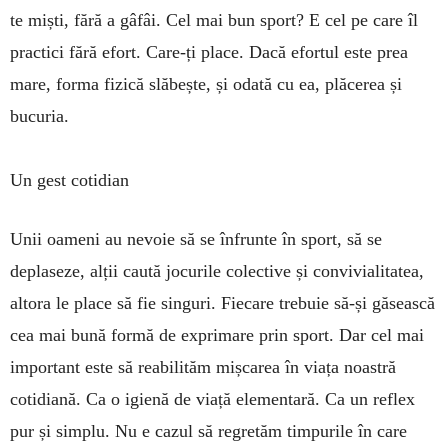
te miști, fără a gâfâi. Cel mai bun sport? E cel pe care îl
practici fără efort. Care-ți place. Dacă efortul este prea
mare, forma fizică slăbește, și odată cu ea, plăcerea și
bucuria.
Un gest cotidian
Unii oameni au nevoie să se înfrunte în sport, să se
deplaseze, alții caută jocurile colective și convi­via­litatea,
altora le place să fie singuri. Fiecare trebuie să-și găsească
cea mai bună formă de exprimare prin sport. Dar cel mai
important este să reabilităm miș­ca­rea în viața noastră
cotidiană. Ca o igienă de viață elementară. Ca un reflex
pur și simplu. Nu e cazul să regretăm timpurile în care