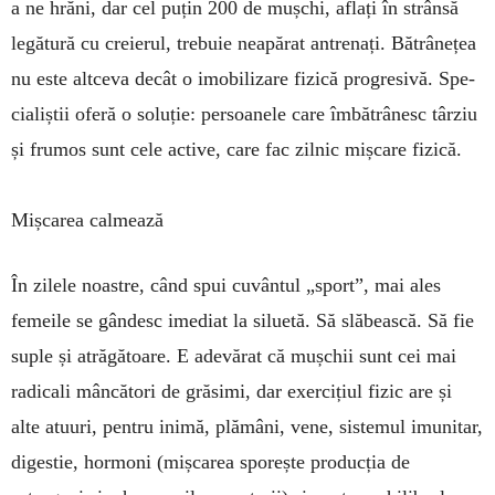
a ne hrăni, dar cel puțin 200 de mușchi, aflați în strânsă
legătură cu cre­ierul, trebuie neapărat antrenați. Bătrânețea
nu este altceva decât o imobilizare fizică progresivă. Spe­
cia­liștii oferă o soluție: persoanele care îmbătrânesc târ­ziu
și frumos sunt cele active, care fac zilnic mișcare fizică.
Mișcarea calmează
În zilele noastre, când spui cuvântul „sport”, mai ales
femeile se gândesc imediat la siluetă. Să slăbeas­că. Să fie
suple și atrăgătoare. E adevărat că mușchii sunt cei mai
radicali mâncători de grăsimi, dar exer­ci­țiul fizic are și
alte atuuri, pentru inimă, plămâni, vene, sistemul imunitar,
digestie, hormoni (mișcarea sporește producția de