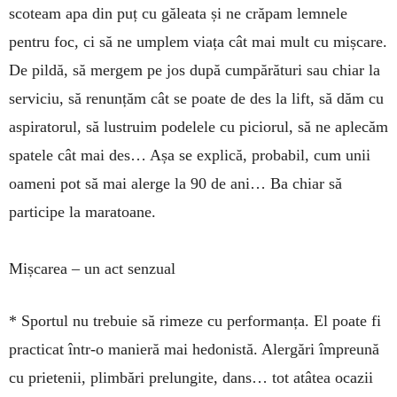
scoteam apa din puț cu găleata și ne crăpam lemnele
pentru foc, ci să ne um­plem viața cât mai mult cu mișcare.
De pildă, să mer­gem pe jos după cumpărături sau chiar la
serviciu, să renunțăm cât se poate de des la lift, să dăm cu
aspiratorul, să lustruim podelele cu piciorul, să ne aplecăm
spatele cât mai des… Așa se explică, probabil, cum unii
oameni pot să mai alerge la 90 de ani… Ba chiar să
participe la maratoane.
Mișcarea – un act senzual
* Sportul nu trebuie să rimeze cu performanța. El poate fi
practicat într-o manieră mai hedonistă. Aler­gări împreună
cu prietenii, plimbări prelungite, dans… tot atâtea ocazii