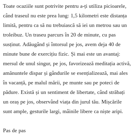
Toate ocaziile sunt po­trivite pentru a-ți utiliza pi­cioarele,
când traseul nu este prea lung: 1,5 kilometri este distanța
limită, pentru ca să nu trebuiască să iei un metrou sau un
troleibuz. Un traseu parcurs în 20 de mi­nute, cu pas
susținut. Adău­gând și întorsul pe jos, avem deja 40 de
minute bune de exercițiu fizic. Și mai este un avantaj:
mersul de unul singur, pe jos, favorizează meditația activă,
amănun­tele dispar și gândurile se esențializează, mai ales
în vacanță, pe malul mării, pe munte sau pe poteci de
pădure. Există și un sen­ti­ment de libertate, când stră­­bați
un oraș pe jos, ob­servând via­ța din jurul tău. Miș­cările
sunt ample, gesturile largi, mâinile libere ca niște aripi.
Pas de pas