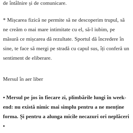
de întâlnire și de comunicare.
* Mișcarea fizică ne permite să ne descoperim trupul, să
ne creăm o mai mare in­timitate cu el, să-l iubim, pe
măsură ce mișcarea dă rezultate. Sportul dă încredere în
sine, te face să mergi pe stradă cu capul sus, îți con­feră un
sentiment de eliberare.
Mersul în aer liber
•
Mersul pe jos în fiecare zi, plimbările lungi în week-
end: nu există nimic mai simplu pentru a ne menține
forma. Și pentru a alunga micile necazuri ori neplăceri
•