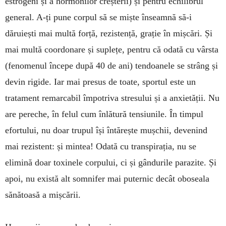
estrogeni și a hormonilor creș­terii) și pentru echilibrul
general. A-ți pune corpul să se miște înseamnă să-i
dăruiești mai multă forță, re­zistență, grație în mișcări. Și
mai multă coordonare și suplețe, pentru că odată cu vârsta
(fenomenul începe după 40 de ani) tendoanele se strâng și
devin rigide. Iar mai presus de toate, sportul este un
tratament remarcabil împotriva stresului și a anxietății. Nu
are pereche, în felul cum înlătură tensiunile. În timpul
efortului, nu doar trupul își întărește mușchii, deve­nind
mai rezistent: și mintea! Odată cu transpirația, nu se
elimină doar toxinele corpului, ci și gândurile pa­razite. Și
apoi, nu există alt somnifer mai puternic de­cât oboseala
sănătoasă a mișcării.