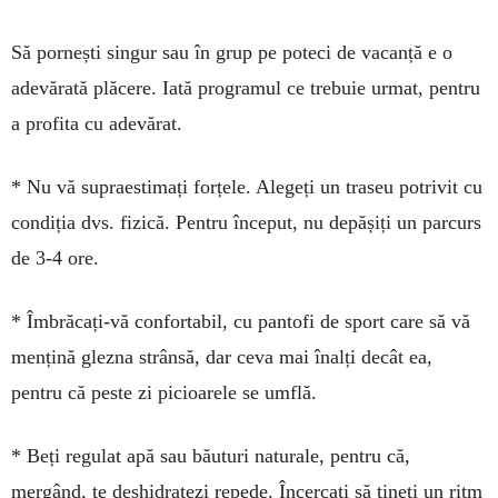
Să pornești singur sau în grup pe poteci de vacanță e o
adevărată plă­cere. Iată programul ce trebuie ur­mat, pentru
a profita cu adevărat.
* Nu vă supraestimați forțele. Alegeți un traseu potrivit cu
condiția dvs. fizică. Pen­tru început, nu depă­șiți un parcurs
de 3-4 ore.
* Îmbrăcați-vă confortabil, cu pan­tofi de sport care să vă
mențină glezna strânsă, dar ceva mai înalți decât ea,
pentru că peste zi picioarele se umflă.
* Beți regulat apă sau băuturi naturale, pentru că,
mergând, te des­hidratezi repede. Încercați să țineți un ritm