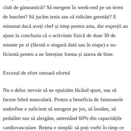
club de gim­nas­tică? Să mergem în week-end pe un teren
de bas­­chet? Să jucăm tenis sau să ridicăm greutăți? E
minu­nat dacă aveți chef și timp pentru asta, dar exper­ții au
ajuns la concluzia că o ac­tivitate fizică de doar 30 de
minute pe zi (făcută o sin­gură dată sau în etape) e su­
ficientă pentru a ne între­ține forma și starea de bine.
Excesul de efort omoară efortul
Nu e deloc nevoie să ne epuizăm făcând sport, sau să
facem febră musculară. Pen­­tru a beneficia de fai­moasele
endorfine e sufi­ci­ent să mergem pe jos, să înotăm, să
pedalăm sau să alergăm, antrenând 60% din capacitățile
cardiovasculare. Rețeta e simplă: să poți vorbi în timp ce