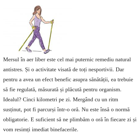
Mersul în aer liber este cel mai puternic remediu natural
antistres. Și o activitate visată de toți nespor­ti­vii. Dar
pentru a avea un efect benefic asupra sănătății, ea trebuie
să fie re­gulată, măsurată și plăcută pentru organism.
Idealul? Cinci kilometri pe zi. Mergând cu un ritm
susținut, pot fi parcurși într-o oră. Nu este însă o normă
obligatorie. E suficient să ne plimbăm o oră în fiecare zi și
vom resimți imediat binefacerile.