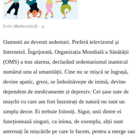
Foto: Shutterstock – 4
Oamenii au devenit sedentari. Preferă televizorul și
Internetul. Îngrijorată, Organizația Mondială a Să­nă­tății
(OMS) a tras alarma, declarând sedenta­ris­mul inamicul
numărul unu al umanității. Cine nu se mișcă se îngrașă,
devine apatic, greoi, se îmbol­nă­veș­te de inimă, devine
dependent de medicamente și de­presiv. Cei șase sute de
mușchi cu care am fost înzes­trați de natură nu sunt un
simplu decor. Ei trebuie folosiți. Sigur, unii dintre ei
funcționează singuri, ca inima, de exemplu, alții sunt
antrenați în mișcările pe care le facem, pentru a merge sau