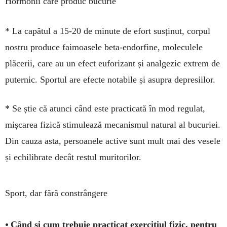
Hormonii care produc bucurie
* La capătul a 15-20 de minute de efort susținut, cor­pul
nostru produce faimoasele beta-endorfine, mo­leculele
plăcerii, care au un efect euforizant și anal­gezic extrem de
puternic. Sportul are efecte notabile și asupra depresiilor.
* Se știe că atunci când este practicată în mod re­gulat,
mișcarea fizică stimulează mecanismul natural al bucuriei.
Din cauza asta, persoanele active sunt mult mai des vesele
și echilibrate decât restul muritorilor.
Sport, dar fără constrângere
•
Când și cum trebuie practicat exercițiul fizic, pentru