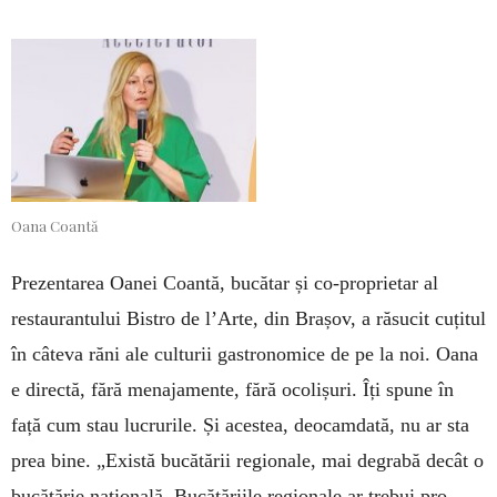
Oana Coantă
Prezentarea Oanei Coantă, bucătar și co-proprietar al
restaurantului Bistro de l’Arte, din Brașov, a răsucit cuțitul
în câteva răni ale culturii gastronomice de pe la noi. Oana
e directă, fără menajamente, fără ocolișuri. Îți spune în
față cum stau lucrurile. Și acestea, deocamdată, nu ar sta
prea bine. „Există bucătării regionale, mai degrabă decât o
bucătărie națională. Bucătăriile regionale ar trebui pro­