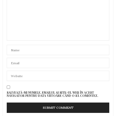
SALVEAZĂ-MI NUMELE, EMAILUL ȘI SITE-UL WEB ÎN ACEST
NAVIGATOR PENTRU DATA VIITOARE CÂND O SĂ COMENTEZ.