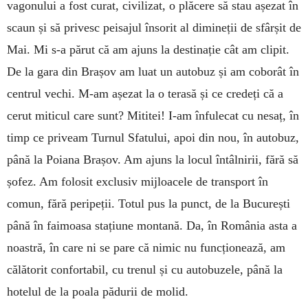
vagonului a fost curat, civili­zat, o plăcere să stau așezat în
scaun și să privesc peisajul însorit al dimineții de sfârșit de
Mai. Mi s-a părut că am ajuns la destinație cât am clipit.
De la gara din Brașov am luat un autobuz și am coborât în
centrul vechi. M-am așezat la o terasă și ce credeți că a
cerut miticul care sunt? Mititei! I-am înfulecat cu nesaț, în
timp ce priveam Turnul Sfatului, apoi din nou, în autobuz,
până la Poiana Brașov. Am ajuns la locul întâlnirii, fără să
șofez. Am folosit exclusiv mijloacele de transport în
comun, fără peripeții. Totul pus la punct, de la București
până în faimoasa stațiune montană. Da, în România asta a
noastră, în care ni se pare că nimic nu funcționează, am
călătorit confortabil, cu trenul și cu autobuzele, până la
hotelul de la poala pădurii de molid.