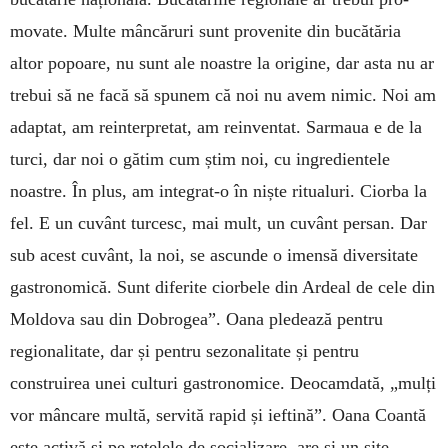
movate. Multe mân­căruri sunt provenite din bucătăria
altor po­poare, nu sunt ale noastre la origine, dar asta nu ar
trebui să ne facă să spunem că noi nu avem nimic. Noi am
adaptat, am re­interpretat, am rein­ventat. Sarmaua e de la
turci, dar noi o gătim cum știm noi, cu ingredientele
noastre. În plus, am integrat-o în niște ritualuri. Ciorba la
fel. E un cuvânt turcesc, mai mult, un cuvânt persan. Dar
sub acest cuvânt, la noi, se ascunde o imensă diversitate
gastronomică. Sunt diferite ciorbele din Ardeal de cele din
Moldova sau din Dobrogea”. Oana pledează pen­tru
regionalitate, dar și pentru sezonalitate și pentru
construirea unei culturi gastronomice. Deocamdată, „mulți
vor mâncare multă, servită rapid și ieftină”. Oana Coantă
este activă și pe rețelele de socializare, are și un site