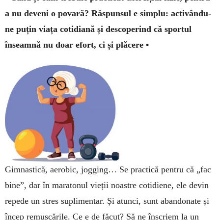
a nu deveni o povară? Răspunsul e simplu: activându-
ne puțin viața cotidiană și descoperind că sportul
înseamnă nu doar efort, ci și plăcere •
Gimnastică, aerobic, jogging… Se practică pentru că „fac
bine”, dar în mara­to­nul vieții noastre cotidie­ne, ele devin
repede un stres su­plimentar. Și atunci, sunt abandonate și
încep remuș­cările. Ce e de făcut? Să ne în­scriem la un