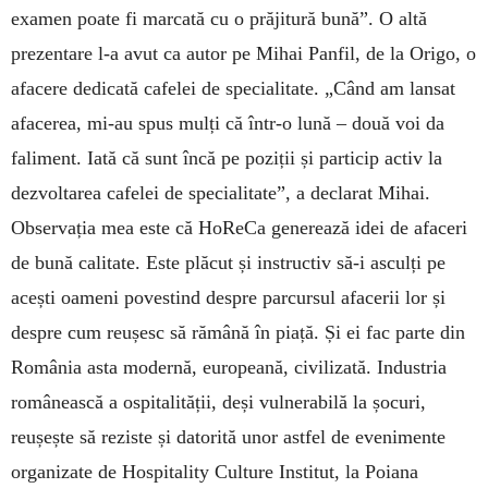
examen poate fi marcată cu o prăjitură bună”. O altă
prezentare l-a avut ca autor pe Mihai Panfil, de la Origo, o
afacere dedicată cafelei de specialitate. „Când am lansat
afacerea, mi-au spus mulți că într-o lună – două voi da
faliment. Iată că sunt încă pe poziții și particip activ la
dezvoltarea cafelei de specialitate”, a declarat Mihai.
Observația mea este că HoReCa generează idei de afaceri
de bună calitate. Este plăcut și instructiv să-i asculți pe
acești oameni povestind despre parcursul afacerii lor și
despre cum reușesc să rămână în piață. Și ei fac parte din
România asta modernă, europeană, civilizată. Industria
românească a ospitalității, deși vulnerabilă la șocuri,
reușește să reziste și datorită unor astfel de evenimente
organizate de Hospitality Culture Institut, la Poiana