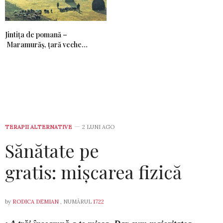
Jintiţa de pomană –
Maramurăş, ţară veche…
TERAPII ALTERNATIVE
2 LUNI AGO
Sănătate pe
gratis: mișcarea fizică
by
RODICA DEMIAN
, NUMĂRUL
1722