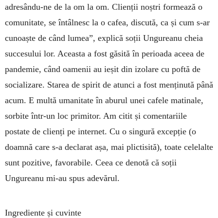
adresându-ne de la om la om. Clienții noștri formează o
comunitate, se întâlnesc la o cafea, discută, ca și cum s-ar
cunoaște de când lumea”, explică soții Ungureanu cheia
succesului lor. Aceasta a fost găsită în perioada aceea de
pandemie, când oamenii au ieșit din izolare cu poftă de
socializare. Starea de spirit de atunci a fost menținută până
acum. E multă umanitate în aburul unei cafele matinale,
sorbite într-un loc primitor. Am citit și comentariile
postate de clienți pe internet. Cu o singură excepție (o
doamnă care s-a declarat așa, mai plictisită), toate celelalte
sunt pozitive, favorabile. Ceea ce denotă că soții
Ungureanu mi-au spus adevărul.
Ingrediente și cuvinte