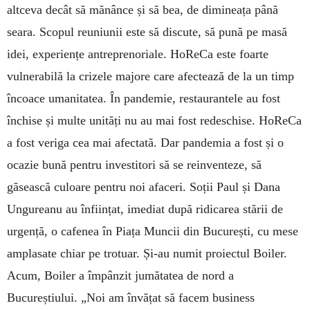
altceva decât să mănânce și să bea, de dimineața până
seara. Scopul reuniunii este să discute, să pună pe masă
idei, experiențe antreprenoriale. HoReCa este foarte
vulnerabilă la crizele majore care afectează de la un timp
încoace umanitatea. În pandemie, restaurantele au fost
închise și multe unități nu au mai fost redeschise. HoReCa
a fost veriga cea mai afectată. Dar pandemia a fost și o
ocazie bună pentru in­vestitori să se reinventeze, să
găsească culoare pentru noi afaceri. Soții Paul și Dana
Ungureanu au înființat, imediat după ridicarea stării de
urgență, o cafenea în Piața Muncii din București, cu mese
amplasate chiar pe trotuar. Și-au numit proiectul Boiler.
Acum, Boiler a împânzit jumătatea de nord a
Bucureștiului. „Noi am învățat să facem business