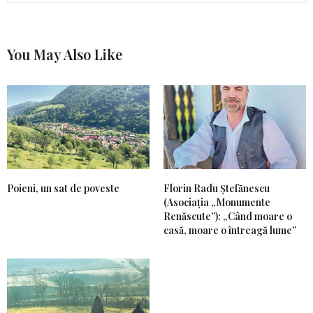
You May Also Like
Poieni, un sat de poveste
Florin Radu Ștefănescu
(Asociația „Monumente
Renăscute”): „Când moare o
casă, moare o întreagă lume”