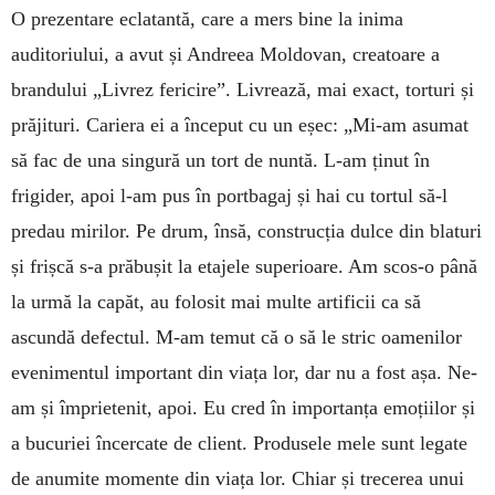
O prezentare eclatantă, care a mers bine la inima
auditoriului, a avut și Andreea Moldovan, creatoare a
brandului „Livrez fericire”. Livrează, mai exact, torturi și
prăjituri. Cariera ei a început cu un eșec: „Mi-am asumat
să fac de una singură un tort de nuntă. L-am ținut în
frigider, apoi l-am pus în port­bagaj și hai cu tortul să-l
predau mirilor. Pe drum, însă, construcția dulce din blaturi
și frișcă s-a prăbușit la etajele superioare. Am scos-o până
la urmă la capăt, au folosit mai multe artificii ca să
ascundă defectul. M-am temut că o să le stric oamenilor
evenimentul important din viața lor, dar nu a fost așa. Ne-
am și împrietenit, apoi. Eu cred în importanța emoțiilor și
a bucuriei încercate de client. Produsele mele sunt legate
de anumite momente din viața lor. Chiar și trecerea unui