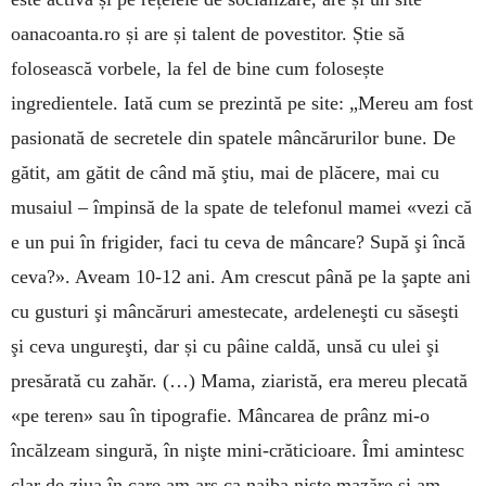
oanacoanta.ro și are și talent de povestitor. Știe să
folosească vorbele, la fel de bine cum folosește
ingredientele. Iată cum se prezintă pe site: „Mereu am fost
pasionată de secretele din spatele mâncărurilor bune. De
gătit, am gătit de când mă ştiu, mai de plăcere, mai cu
musaiul – împinsă de la spate de tele­fonul mamei «vezi că
e un pui în frigider, faci tu ceva de mâncare? Supă şi încă
ceva?». Aveam 10-12 ani. Am crescut până pe la şapte ani
cu gusturi şi mâncăruri amestecate, ardeleneşti cu săseşti
şi ceva ungureşti, dar și cu pâine caldă, unsă cu ulei şi
presărată cu zahăr. (…) Mama, ziaristă, era mereu plecată
«pe teren» sau în tipografie. Mâncarea de prânz mi-o
încălzeam singură, în nişte mini-crăticioare. Îmi amintesc
clar de ziua în care am ars ca naiba nişte mazăre şi am