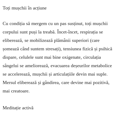
Toți mușchii în acțiune
Cu condiția să mergem cu un pas susținut, toți mușchii
corpului sunt puși la treabă. În­cet-încet, res­pirația se
eliberează, se mobilizează plămânii su­pe­riori (care
șomează când suntem stre­sați), tensiunea fizică și psi­hică
dispare, celulele sunt mai bine oxi­genate, cir­cu­lația
sângelui se ame­lio­rează, evacuarea deșeurilor metabolice
se ac­ce­lerează, mușchii și ar­ti­culațiile de­vin mai suple.
Mersul eli­berează și gân­direa, care de­vine mai po­zitivă,
mai crea­toare.
Meditație activă