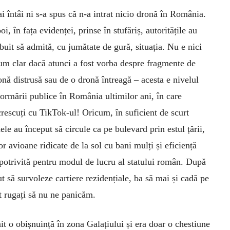
i întâi ni s-a spus că n-a intrat nicio dronă în România.
oi, în fața evidenței, prinse în stufăriș, autoritățile au
ebuit să admită, cu jumătate de gură, situația. Nu e nici
um clar dacă atunci a fost vorba despre fragmente de
onă distrusă sau de o dronă întreagă – acesta e nivelul
formării publice în România ultimilor ani, în care
 crescuți cu TikTok-ul! Oricum, în suficient de scurt
le au început să circule ca pe bulevard prin estul țării,
r avioane ridicate de la sol cu bani mulți și eficiență
potrivită pentru modul de lucru al statului român. După
ut să survoleze cartiere rezidențiale, ba să mai și cadă pe
t rugați să nu ne panicăm.
t o obișnuință în zona Galațiului și era doar o chestiune