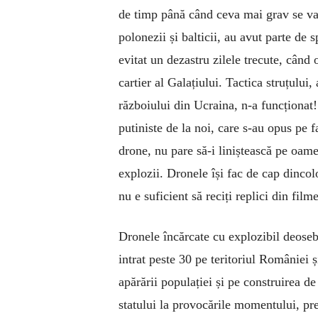
de timp până când ceva mai grav se va
polonezii și balticii, au avut parte de
evitat un dezastru zilele trecute, când 
cartier al Galațiului. Tactica struțului,
războiului din Ucraina, n-a funcționat
putiniste de la noi, care s-au opus pe f
drone, nu pare să-i liniștească pe oame
explozii. Dronele își fac de cap dincolo
nu e suficient să reciți replici din fi
Dronele încărcate cu explozibil deosebi
intrat peste 30 pe teritoriul României ș
apărării populației și pe construirea de
statului la provocările momentului, p