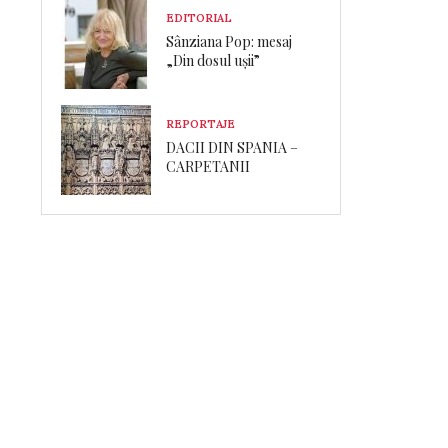
EDITORIAL
Sânziana Pop: mesaj
„Din dosul ușii”
REPORTAJE
DACII DIN SPANIA –
CARPETANII