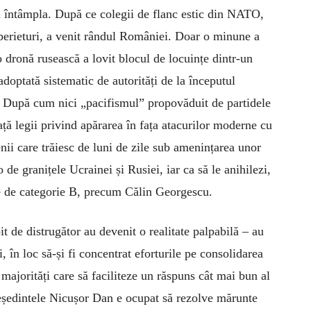
 întâmpla. După ce colegii de flanc estic din NATO,
 sperieturi, a venit rândul României. Doar o minune a
o dronă rusească a lovit blocul de locuințe dintr-un
 adoptată sistematic de autorități de la începutul
! După cum nici „pacifismul” propovăduit de partidele
ață legii privind apărarea în fața atacurilor moderne cu
nii care trăiesc de luni de zile sub amenințarea unor
 de granițele Ucrainei și Rusiei, iar ca să le anihilezi,
lme de categorie B, precum Călin Georgescu.
t de distrugător au devenit o realitate palpabilă – au
i, în loc să-și fi concentrat eforturile pe consolidarea
 majorități care să faciliteze un răspuns cât mai bun al
reședintele Nicușor Dan e ocupat să rezolve mărunte