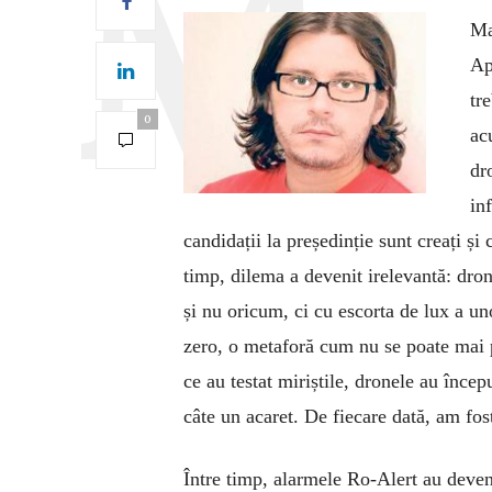
Ma
Ap
tr
0
ac
dr
in
candidații la președinție sunt creați și
timp, dilema a devenit irelevantă: drone
și nu oricum, ci cu escorta de lux a uno
zero, o metaforă cum nu se poate mai 
ce au testat miriștile, dronele au încep
câte un acaret. De fiecare dată, am fos
Între timp, alarmele Ro-Alert au deveni