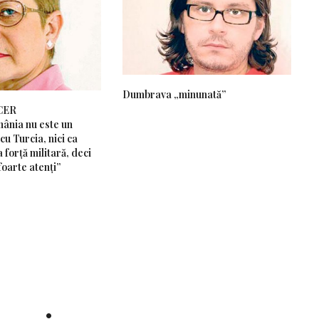
Dumbrava „minunată”
CER
ânia nu este un
cu Turcia, nici ca
 forță militară, deci
foarte atenți”