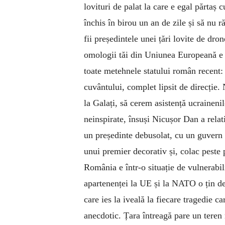
lovituri de palat la care e egal părtaș 
închis în birou un an de zile și să nu r
fii președintele unei țări lovite de dro
omologii tăi din Uniunea Europeană e 
toate metehnele statului român recent: 
cuvântului, complet lipsit de direcție.
la Galați, să cerem asistență ucrainenil
neinspirate, însuși Nicușor Dan a relat
un președinte debusolat, cu un guvern 
unui premier decorativ și, colac peste 
România e într-o situație de vulnerabili
apartenenței la UE și la NATO o țin d
care ies la iveală la fiecare tragedie c
anecdotic. Țara întreagă pare un teren 