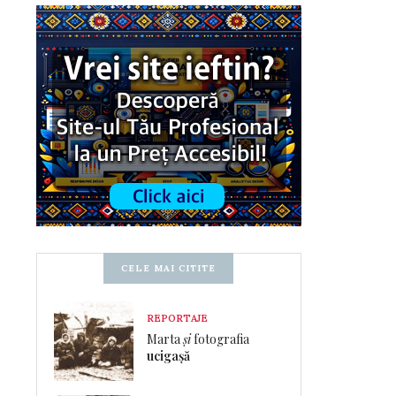
CELE MAI CITITE
REPORTAJE
Marta
și
fotografia
ucigașă