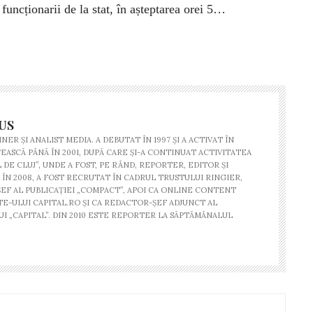
funcționarii de la stat, în așteptarea orei 5…
US
NER ŞI ANALIST MEDIA. A DEBUTAT ÎN 1997 ŞI A ACTIVAT ÎN
ASCĂ PÂNĂ ÎN 2001, DUPĂ CARE ŞI-A CONTINUAT ACTIVITATEA
DE CLUJ”, UNDE A FOST, PE RÂND, REPORTER, EDITOR ŞI
ÎN 2008, A FOST RECRUTAT ÎN CADRUL TRUSTULUI RINGIER,
EF AL PUBLICAŢIEI „COMPACT”, APOI CA ONLINE CONTENT
TE-ULUI CAPITAL.RO ŞI CA REDACTOR-ŞEF ADJUNCT AL
I „CAPITAL”. DIN 2010 ESTE REPORTER LA SĂPTĂMÂNALUL