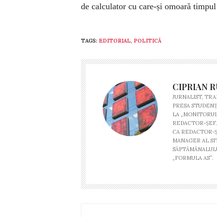
de calculator cu care-și omoară timpul 
TAGS:
EDITORIAL
,
POLITICĂ
CIPRIAN R
JURNALIST, TRAI
PRESA STUDENŢE
LA „MONITORUL 
REDACTOR-ŞEF. 
CA REDACTOR-Ş
MANAGER AL SI
SĂPTĂMÂNALULU
„FORMULA AS”.