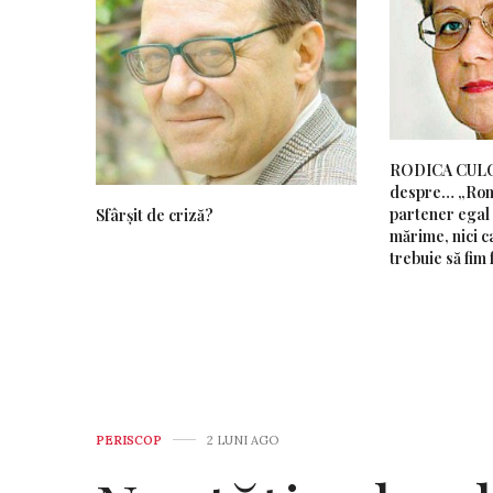
RODICA CUL
despre… „Rom
partener egal 
Sfârșit de criză?
mărime, nici ca
trebuie să fim 
PERISCOP
2 LUNI AGO