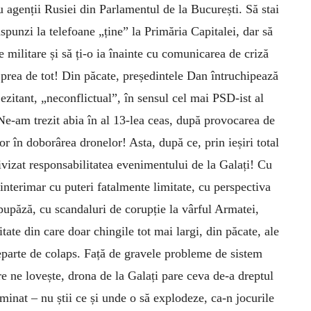
cu agenții Rusiei din Parlamentul de la București. Să stai
ăspunzi la telefoane „ține” la Primăria Capitalei, dar să
ne militare și să ți-o ia înainte cu comunicarea de criză
prea de tot! Din păcate, președintele Dan întruchipează
ezitant, „neconflictual”, în sensul cel mai PSD-ist al
 Ne-am trezit abia în al 13-lea ceas, după provocarea de
or în doborârea dronelor! Asta, după ce, prin ieșiri total
ivizat responsabilitatea evenimentului de la Galați! Cu
interimar cu puteri fatalmente limitate, cu perspectiva
pupăză, cu scandaluri de corupție la vârful Armatei,
tate din care doar chingile tot mai largi, din păcate, ale
eparte de colaps. Față de gravele probleme de sistem
are ne lovește, drona de la Galați pare ceva de-a dreptul
minat – nu știi ce și unde o să explodeze, ca-n jocurile