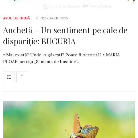
ASUL DE INIMĂ
11 FEBRUARIE 2025
Anchetă – Un sentiment pe cale de
dispariție: BUCURIA
• Mai există? Unde-o găsești? Poate fi ocrotită? • MARIA
PLOAE, actriță „Sămânța de busuioc”…