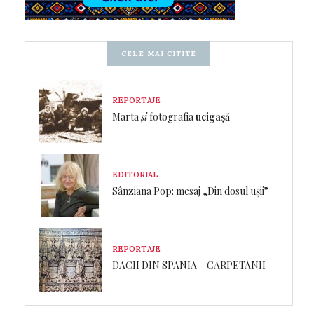
CELE MAI CITITE
REPORTAJE
Marta
și
fotografia
ucigașă
EDITORIAL
Sânziana Pop: mesaj „Din dosul ușii”
REPORTAJE
DACII DIN SPANIA – CARPETANII