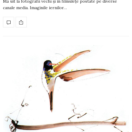
Mă uit la fotografii vechi și în filmulețe postate pe diverse
canale media. Ima­ginile iernilor…