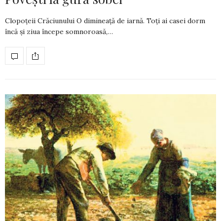
Clopoțeii Crăciunului O dimineaţă de iarnă. Toți ai ca­sei dorm
încă şi ziua începe som­noroasă,…