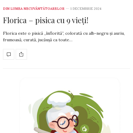
DIN LUMEA NECUVÂNTĂTOARELOR
1 DECEMBRIE 2024
Florica – pisica cu 9 vieți!
Florica este o pisică „înflorită”, colorată cu alb-negru și auriu,
frumoasă, curată, ju­că­ușă ca toate…