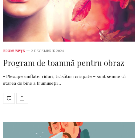
FRUMUSEȚE
2 DECEMBRIE 2024
Program de toamnă pentru obraz
• Pleoape umflate, riduri, tră­sături crispate – sunt sem­ne că
starea de bine a fru­mu­seții…