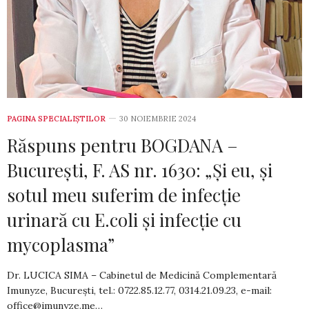
PAGINA SPECIALIȘTILOR
30 NOIEMBRIE 2024
Răspuns pentru BOGDANA –
București, F. AS nr. 1630: „Și eu, și
sotul meu suferim de infecție
urinară cu E.coli și infecție cu
mycoplasma”
Dr. LUCICA SIMA – Cabinetul de Medicină Complementară
Imunyze, Bucureşti, tel.: 0722.85.12.77, 0314.21.09.23, e-mail:
office@imunyze.me
…