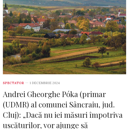
SPECTATOR
1 DECEMBRIE 2024
Andrei Gheorghe Póka (primar
(UDMR) al comunei Sâncraiu, jud.
Cluj): „Dacă nu iei măsuri împotriva
uscăturilor, vor ajunge să