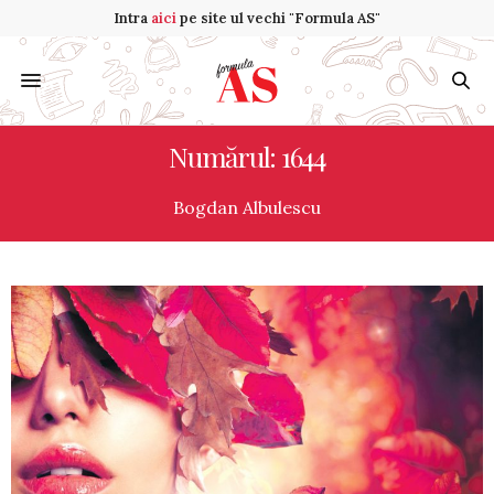
Intra
aici
pe site ul vechi "Formula AS"
Numărul: 1644
Bogdan Albulescu